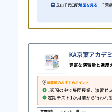
芝山千代田駅
地図を見る
千葉
KA京葉アカデ
豊富な演習量と進度
編集部のおすすめポイント
1週間の中で集団授業、演習ゼ
定期テスト1か月前から行われ
対象学年
小1 ~ 6
中1 ~ 3