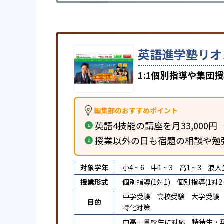
英語進学塾リオ
1:1個別指導や集団
編集部のおすすめポイント
英語4技能の講座を月33,000
授業以外の日も宿題の相談や勉
対象学年
小4 ~ 6
中1 ~ 3
高1 ~ 3
浪人
授業形式
個別指導(1対1)
個別指導(1対2~
中学受験
高校受験
大学受験
目的
特化対策
中高一貫校生に対応
特待生・