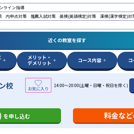
ンライン指導
策
内申点対策
推薦入試対策
英検(英語検定)対策
漢検(漢字検定)対
近くの教室を探す
に
メリット・
コース内容
コ
デメリット
ン校
14:00～20:00(土曜・日曜・祝日を除く)
)
料金など
を申し込む