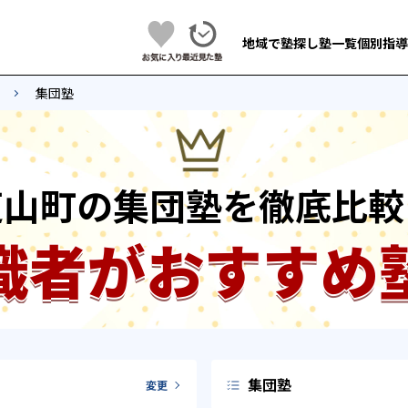
地域で塾探し
塾一覧
個別指導
集団塾
芝山町の集団塾を徹底比較
識者がおすすめ
集団塾
変更