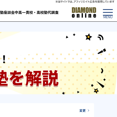
塾
座談会
中高一貫校・高校
塾代調査
！
塾を解説
変更