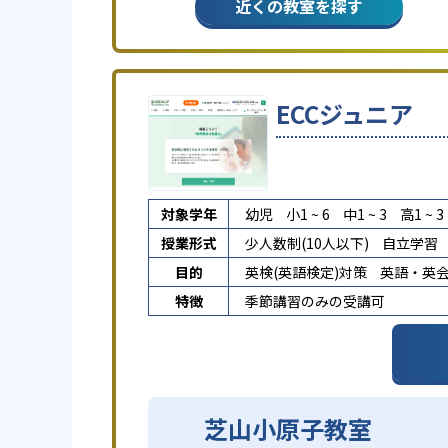
近くの教室を探す
ECCジュニア
対象学年
幼児
小1 ~ 6
中1 ~ 3
高1 ~ 3
授業形式
少人数制(10人以下)
自立学習
目的
英検(英語検定)対策
英語・英
特徴
季節講習のみの受講可
芝山小原子教室