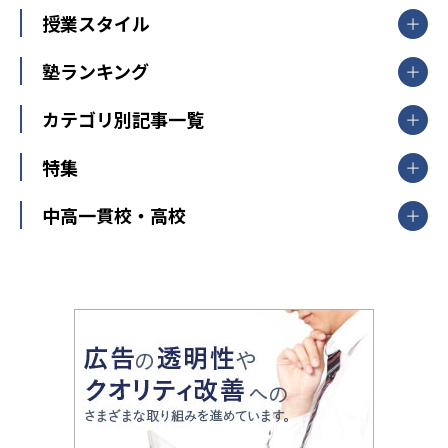
【掲載塾一覧を見る】
授業スタイル
山形県
福島県
臨海セミナー
関東
個別指導
塾ランキング
東京個別指導学院
東京都
神奈川県
埼玉県
千葉県
茨城県
集団授業
個別指導塾TOMAS
栃木県
群馬県
中学受験ランキング
カテゴリ別記事一覧
オンライン指導
明光義塾
大学受験ランキング
北陸
映像授業
ナビ個別指導学院
中学受験
特集
新潟県
富山県
石川県
福井県
個別教室のトライ
高校受験
東進ハイスクール
中部
開成番長直伝！子どもの受験を成功させる方法
中高一貫校・高校
大学受験
武田塾
愛知県
静岡県
岐阜県
三重県
長野県
令和時代の失敗しない塾選び
資格取得・学び直し
山梨県
2020年代の教育
中学入試最前線
教育費・塾代
中学受験最前線
近畿
てら先生の教育業界基本メソッド
座談会
大学入試改革
大阪府
運動と遊びを考える
兵庫県
京都府
奈良県
和歌山県
教育全般
親子で極める家庭学習
滋賀県
令和の大学受験は情報戦！
大学受験塾の選び方
ママテクエグザム
情報Ⅰ、数学が苦手な人注目！最短距離の学力
中学受験に熱心な市区町村ランキング
中国
進化する中高一貫校・高校
アップ法
小学校受験
鳥取県
島根県
岡山県
広島県
山口県
悩み多き「大学受験」相談室
家庭教師
四国
英語・英会話・英検対策