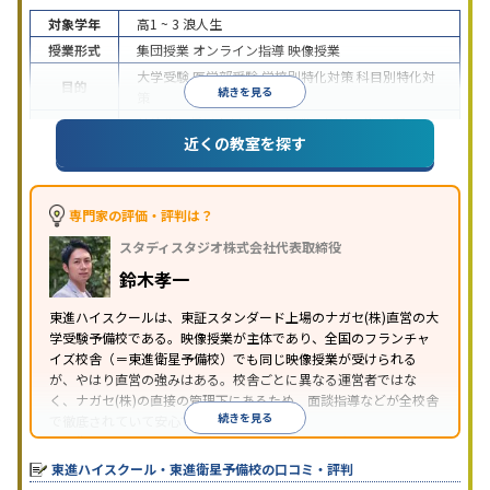
対象学年
高1 ~ 3
浪人生
授業形式
集団授業
オンライン指導
映像授業
大学受験
医学部受験
学校別特化対策
科目別特化対
目的
続きを見る
策
特待生・奨学金制度あり
授業の振替可能
学習に
近くの教室を探す
特徴
PC・タブレットを利用
1科目から受講可能
季節講
習のみの受講可
※2024年6月調査。
大学受験塾・予備校のアンケート調査方法
を参照
専門家の評価・評判は？
スタディスタジオ株式会社代表取締役
鈴木孝一
東進ハイスクールは、東証スタンダード上場のナガセ(株)直営の大
学受験予備校である。映像授業が主体であり、全国のフランチャ
イズ校舎（＝東進衛星予備校）でも同じ映像授業が受けられる
が、やはり直営の強みはある。校舎ごとに異なる運営者ではな
く、ナガセ(株)の直接の管理下にあるため、面談指導などが全校舎
続きを見る
で徹底されていて安心できる。
東進衛星予備校は、運営会社により指導方針や校舎のルールが異
なる。体験授業では、授業のみで判断するのではなく、担当者や
東進ハイスクール・東進衛星予備校の口コミ・評判
校舎雰囲気、校舎での合格実績などを確認すると良いだろう。