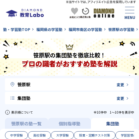
塾・学習塾TOP
福岡県の学習塾
福岡市南区の学習塾
笹原駅の学習塾
笹原駅の集団塾を徹底比較！
プロの識者がおすすめ塾を解説
笹原駅
変更
集団塾
変更
表示順について
全10件中 1〜10件を表示中
笹原駅の塾一覧
個別指導塾
集団塾
中学受験
高校受験
大学受験
授業・定期テスト対策
学習習慣の