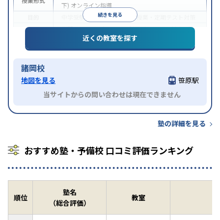
授業形式
下)
オンライン指導
続きを見る
目的
中学受験
高校受験
大学受験
授業・定期テスト対策
学習にPC・タブレットを利用
オンライン対応
1科
特徴
近くの教室を探す
目から受講可能
諸岡校
地図を見る
笹原駅
当サイトからの問い合わせは現在できません
塾の詳細を見る
おすすめ塾・予備校 口コミ評価ランキング
塾名
順位
教室
（総合評価）