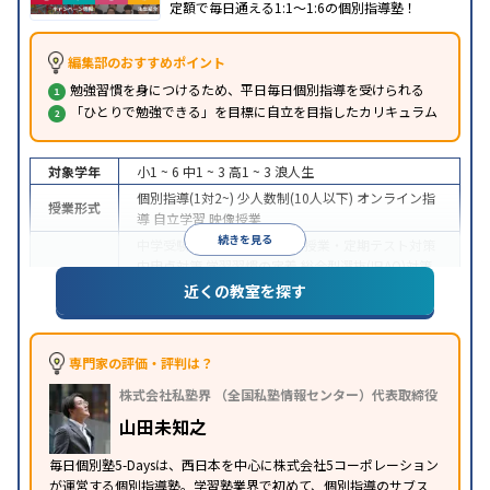
定額で毎日通える1:1〜1:6の個別指導塾！
編集部のおすすめポイント
勉強習慣を身につけるため、平日毎日個別指導を受けられる
「ひとりで勉強できる」を目標に自立を目指したカリキュラム
対象学年
小1 ~ 6
中1 ~ 3
高1 ~ 3
浪人生
個別指導(1対2~)
少人数制(10人以下)
オンライン指
授業形式
導
自立学習
映像授業
続きを見る
中学受験
高校受験
大学受験
授業・定期テスト対策
内申点対策
学習習慣の定着
総合型選抜(旧AO)対策
推薦入試対策
学校別特化対策
国公立大対策
私大対
近くの教室を探す
目的
策
共通テスト対策
英検(英語検定)対策
漢検(漢字検
定)対策
数学特化対策
英語・英会話特化対策
その他
科目別特化対策
専門家の評価・評判は？
中高一貫校生に対応
成績保証制度あり
授業の振替
株式会社私塾界 （全国私塾情報センター）代表取締役
可能
不登校生に対応
オンライン対応
1科目から受
特徴
講可能
季節講習のみの受講可
発達障害の子どもに
山田未知之
対応
自習室あり
毎日個別塾5-Daysは、西日本を中心に株式会社5コーポレーション
が運営する個別指導塾。学習塾業界で初めて、個別指導のサブス