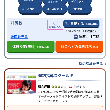
おすすめ
デメリット
コース内容
コース料金
合格実績
井尻校
電話する
通話料無料
9:00～22:00（土日祝含む）
地図を見る
笹原、井尻駅
体験授業(無料)
料金などの資料請求
を申し込む
無料
塾の詳細を見る
個別指導スクールIE
※
3.8
（
48件
）
1:1または1:2の担任制できめ細かい指導を実施！
オーダーメイドテキストで点数アップし、診断テ
ストでやる気もアップ！