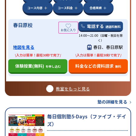
コース内容
コース料金
合格実績
春日原校
電話する
通話料無料
14:00〜21:00（日曜・祝日を除
く）
地図を見る
春日、春日原駅
\入力は簡単！最短30秒で完了/
\入力は簡単！最短30秒で完了/
体験授業(無料)
料金などの資料請求
を申し込む
無料
教室をもっと見る
塾の詳細を見る
毎日個別塾5-Days（ファイブ・デイ
ズ）