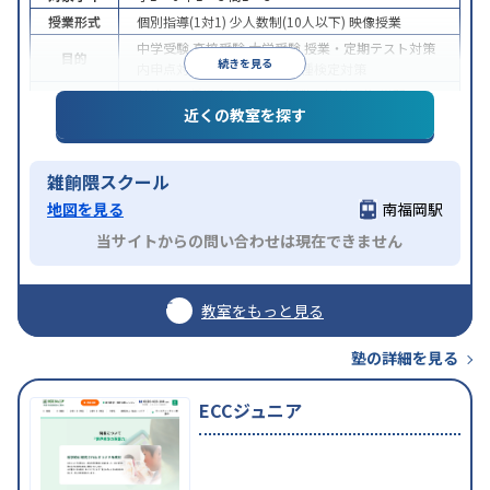
授業形式
個別指導(1対1)
少人数制(10人以下)
映像授業
中学受験
高校受験
大学受験
授業・定期テスト対策
目的
続きを見る
内申点対策
推薦入試対策
各種検定対策
特待生・奨学金制度あり
授業の振替可能
学習に
特徴
近くの教室を探す
PC・タブレットを利用
1科目から受講可能
雑餉隈スクール
地図を見る
南福岡駅
当サイトからの問い合わせは現在できません
教室をもっと見る
塾の詳細を見る
ECCジュニア