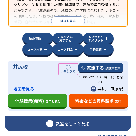
クリプション制を採用した個別指導塾で、定額で毎日受講するこ
とができる。地域密着型で、地域の小中学校に合わせたテキスト
を使用したり、学校の提出物管理をしたりと、各学校の学習進捗
続きを見る
状況に合わせたカリキュラムで指導が受けられる。
こんな人に
メリット・
塾の特徴
おすすめ
デメリット
コース内容
コース料金
合格実績
井尻校
電話する
通話料無料
13:00～22:00（日曜・祝日を除
く）
地図を見る
井尻、笹原駅
体験授業(無料)
料金などの資料請求
を申し込む
無料
教室をもっと見る