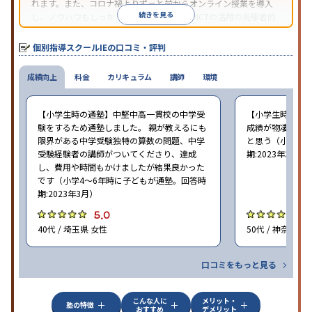
れます。また、コロナ禍よりずっと前からオンライン授業を導入
続きを見る
し、ノウハウもしっかりとしています。AIやICTの活用の先駆者的
な個別指導塾です。
個別指導スクールIEの口コミ・評判
成績向上
料金
カリキュラム
講師
環境
【小学生時の通塾】中堅中高一貫校の中学受
【小学生時の通
験をするため通塾しました。 親が教えるにも
成績が物凄く悪
限界がある中学受験独特の算数の問題、中学
と思う（小学6年
受験経験者の講師がついてくださり、達成
期:2023年3月）
し、費用や時間もかけましたが結果良かった
です（小学4〜6年時に子どもが通塾。回答時
期:2023年3月）
5.0
4
40代 / 埼玉県 女性
50代 / 神奈川県
口コミをもっと見る
こんな人に
メリット・
塾の特徴
おすすめ
デメリット