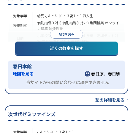
対象学年
幼児
小1 ~ 6
中1 ~ 3
高1 ~ 3
浪人生
個別指導(1対1)
個別指導(1対2~)
集団授業
オンライ
授業形式
ン指導
映像授業
続きを見る
小学校受験
高校受験
大学受験
授業・定期テスト対
目的
策
学習習慣の定着
各種検定対策
近くの教室を探す
中高一貫校生に対応
特待生・奨学金制度あり
学習
特徴
にPC・タブレットを利用
オンライン対応
1科目か
ら受講可能
春日本館
地図を見る
春日原、春日駅
当サイトからの問い合わせは現在できません
塾の詳細を見る
次世代ゼミファインズ
対象学年
小1 ~ 6
中1 ~ 3
高1 ~ 3