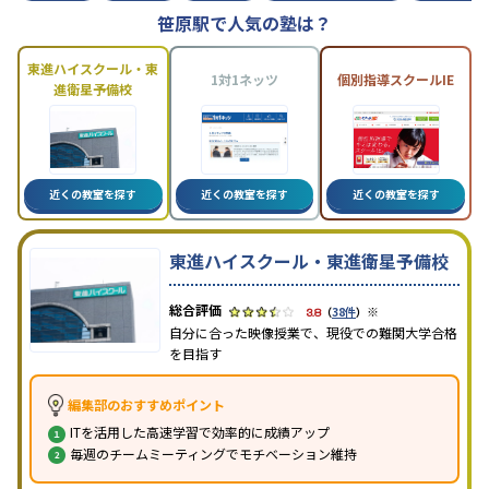
笹原駅で人気の塾は？
東進ハイスクール・東
1対1ネッツ
個別指導スクールIE
進衛星予備校
近くの教室を探す
近くの教室を探す
近くの教室を探す
東進ハイスクール・東進衛星予備校
※
3.8
（
38件
）
自分に合った映像授業で、現役での難関大学合格
を目指す
編集部のおすすめポイント
ITを活用した高速学習で効率的に成績アップ
毎週のチームミーティングでモチベーション維持