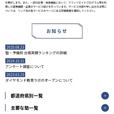
を明示します。また、一部の記事・検索機能において、アフィリエイトプログラム等を利
用した提携機関・企業のサービス紹介を行っています。サービス内容や申し込み方法等に
ついては、リンク先の各サービスのページにある詳細情報を確認してください。
お知らせ
2025.08.23
塾・予備校 合格実績ランキングの詳細
2024.10.31
アンケート調査について
2023.03.23
ダイヤモンド教育ラボのオープンについて
都道府県別一覧
北海道・東北
主要な塾一覧
北海道
青森県
岩手県
宮城県
秋田県