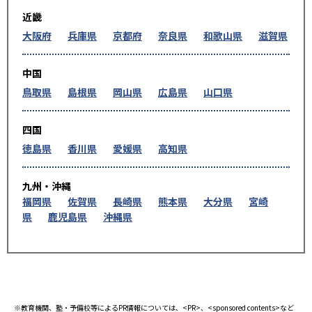
近畿
大阪府
兵庫県
京都府
奈良県
和歌山県
滋賀県
中国
鳥取県
島根県
岡山県
広島県
山口県
四国
徳島県
香川県
愛媛県
高知県
九州・沖縄
福岡県
佐賀県
長崎県
熊本県
大分県
宮崎
県
鹿児島県
沖縄県
※教育機関、塾・予備校等によるPR情報については、<PR>、<sponsored contents>など