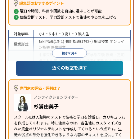
編集部のおすすめポイント
曜日や時間、科目や回数を自由に選ぶことが可能
個性診断テスト、学力診断テストで生徒のやる気を上げる
対象学年
小1 ~ 6
中1 ~ 3
高1 ~ 3
浪人生
個別指導(1対1)
個別指導(1対2~)
集団授業
オンライ
授業形式
ン指導
映像授業
続きを見る
中学受験
高校受験
大学受験
医学部受験
授業・定期
テスト対策
内申点対策
学習習慣の定着
総合型選抜
(旧AO)対策
推薦入試対策
学校別特化対策
国公立大
近くの教室を探す
目的
対策
私大対策
共通テスト対策
英検(英語検定)対策
漢検(漢字検定)対策
数学特化対策
その他科目別特化
対策
専門家の評価・評判は？
中高一貫校生に対応
オンライン対応
1科目から受講
特徴
ノンフィクションライター
可能
季節講習のみの受講可
自習室あり
※2023年3月調査。
小学校高学年の個別指導塾アンケート調査方法
を参
杉浦由美子
照
スクールIEは入塾時のテストで性格と学力を診断し、カリキュラム
を作成してくれます。特に注目なのは、各生徒にカスタマイズさ
れた完全オリジナルテキストを作成してくれるという点です。生
徒の弱点の部分を強化できるような内容のテキストを提供してく