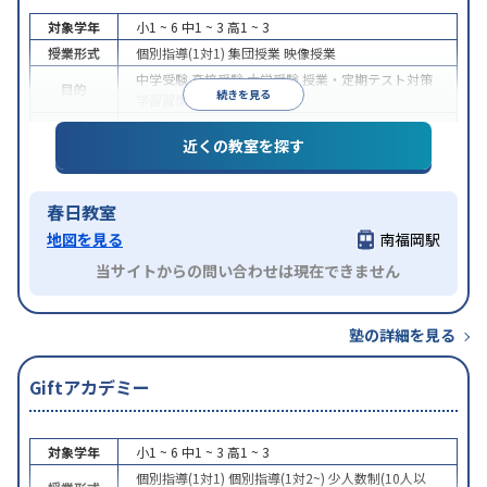
対象学年
小1 ~ 6
中1 ~ 3
高1 ~ 3
授業形式
個別指導(1対1)
集団授業
映像授業
中学受験
高校受験
大学受験
授業・定期テスト対策
目的
続きを見る
学習習慣の定着
特徴
授業の振替可能
学習にPC・タブレットを利用
近くの教室を探す
春日教室
地図を見る
南福岡駅
当サイトからの問い合わせは現在できません
塾の詳細を見る
Giftアカデミー
対象学年
小1 ~ 6
中1 ~ 3
高1 ~ 3
個別指導(1対1)
個別指導(1対2~)
少人数制(10人以