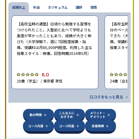
成績向上
料金
カリキュラム
講師
環境
【高校生時の通塾】日頃から勉強する習慣を
【高校生時の通
つけられたこと。入塾前と比べて学校よりも
分のペースで進
進度が早かったこともあり、成績が大きく伸
できた（大学受験
びた（大学受験で、週に7回程度授業・指
導。受講料は月8
導。受講料は月80,000円程度。利用した主な
授業スタイル：映
授業スタイル：映像。回答時期2024年5月）
5.0
5
20歳（学生） / 東京都 男性
24歳（会社員<正
口コミをもっと見る
こんな人に
メリット・
塾の特徴
おすすめ
デメリット
コース内容
コース料金
合格実績