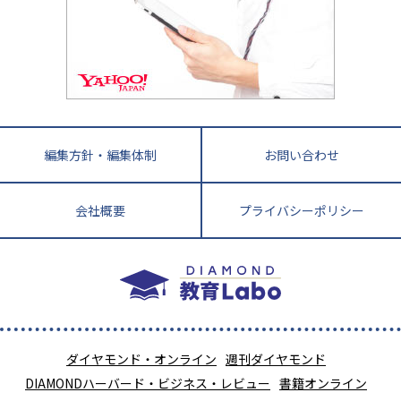
徳島県
香川県
愛媛県
高知県
小学校教師が解説！中学受験のリアル
教育ニュース最前線
九州・沖縄
教育ジャーナリストが徹底解説！ 大学受験の羅
福岡県
佐賀県
長崎県
熊本県
大分県
針盤
宮崎県
鹿児島県
沖縄県
編集方針・編集体制
お問い合わせ
会社概要
プライバシーポリシー
ダイヤモンド・オンライン
週刊ダイヤモンド
DIAMONDハーバード・ビジネス・レビュー
書籍オンライン