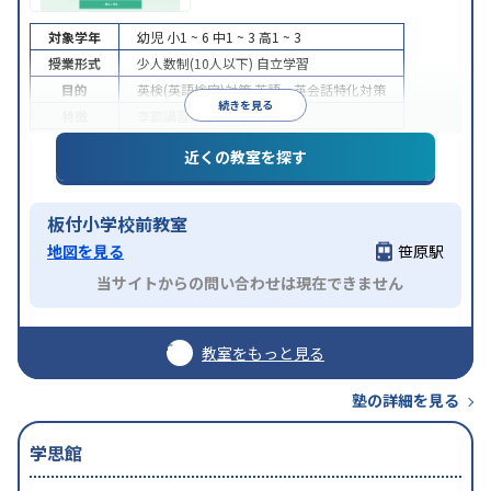
対象学年
幼児
小1 ~ 6
中1 ~ 3
高1 ~ 3
授業形式
少人数制(10人以下)
自立学習
目的
英検(英語検定)対策
英語・英会話特化対策
続きを見る
特徴
季節講習のみの受講可
近くの教室を探す
板付小学校前教室
地図を見る
笹原駅
当サイトからの問い合わせは現在できません
教室をもっと見る
塾の詳細を見る
学思館