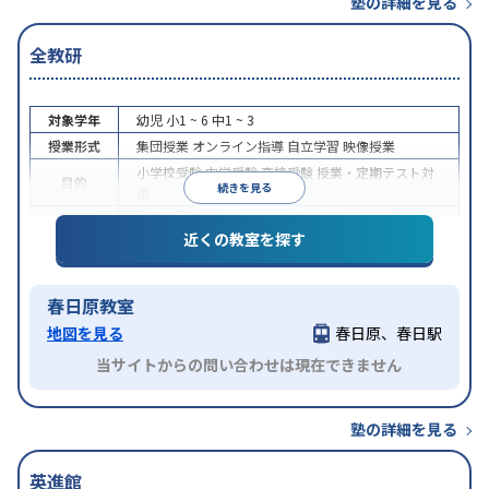
塾の詳細を見る
全教研
対象学年
幼児
小1 ~ 6
中1 ~ 3
授業形式
集団授業
オンライン指導
自立学習
映像授業
小学校受験
中学受験
高校受験
授業・定期テスト対
目的
続きを見る
策
特待生・奨学金制度あり
学習にPC・タブレットを
特徴
近くの教室を探す
利用
オンライン対応
春日原教室
地図を見る
春日原、春日駅
当サイトからの問い合わせは現在できません
塾の詳細を見る
英進館