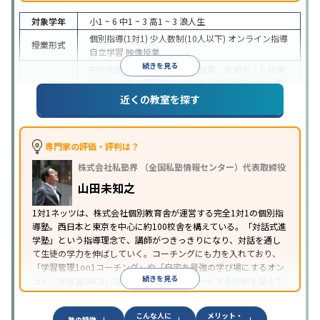
対象学年
小1 ~ 6
中1 ~ 3
高1 ~ 3
浪人生
個別指導(1対1)
少人数制(10人以下)
オンライン指導
授業形式
自立学習
映像授業
続きを見る
中学受験
高校受験
大学受験
授業・定期テスト対策
内申点対策
学習習慣の定着
総合型選抜(旧AO)対策
目的
推薦入試対策
学校別特化対策
国公立大対策
私大対
近くの教室を探す
策
共通テスト対策
英検(英語検定)対策
数学特化対
策
英語・英会話特化対策
その他科目別特化対策
中高一貫校生に対応
授業の振替可能
学習にPC・タ
専門家の評価・評判は？
特徴
ブレットを利用
オンライン対応
1科目から受講可能
株式会社私塾界 （全国私塾情報センター）代表取締役
季節講習のみの受講可
自習室あり
山田未知之
1対1ネッツは、株式会社個別教育舎が運営する完全1対1の個別指
導塾。西日本と東京を中心に約100校舎を構えている。「対話式進
学塾」という指導理念で、講師がつきっきりになり、対話を通し
て生徒の学力を伸ばしていく。コーチングにも力を入れており、
「学習管理1on1コーチング」や「自宅を最強の学び場にするオン
続きを見る
ライン学習室NALU」など、自宅学習もサポートする体制を整えて
いる。
こんな人に
メリット・
塾の特徴