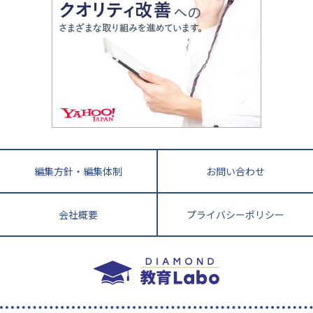
進化する中高一貫校・高校
アップ法
小学校受験
鳥取県
島根県
岡山県
広島県
山口県
悩み多き「大学受験」相談室
家庭教師
四国
英語・英会話・英検対策
徳島県
香川県
愛媛県
高知県
小学校教師が解説！中学受験のリアル
教育ニュース最前線
九州・沖縄
教育ジャーナリストが徹底解説！ 大学受験の羅
福岡県
佐賀県
長崎県
熊本県
大分県
針盤
宮崎県
鹿児島県
沖縄県
編集方針・編集体制
お問い合わせ
会社概要
プライバシーポリシー