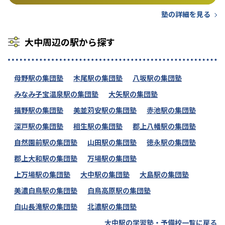
塾の詳細を見る
大中周辺の駅から探す
母野駅の集団塾
木尾駅の集団塾
八坂駅の集団塾
みなみ子宝温泉駅の集団塾
大矢駅の集団塾
福野駅の集団塾
美並苅安駅の集団塾
赤池駅の集団塾
深戸駅の集団塾
相生駅の集団塾
郡上八幡駅の集団塾
自然園前駅の集団塾
山田駅の集団塾
徳永駅の集団塾
郡上大和駅の集団塾
万場駅の集団塾
上万場駅の集団塾
大中駅の集団塾
大島駅の集団塾
美濃白鳥駅の集団塾
白鳥高原駅の集団塾
白山長滝駅の集団塾
北濃駅の集団塾
大中駅の学習塾・予備校一覧に戻る