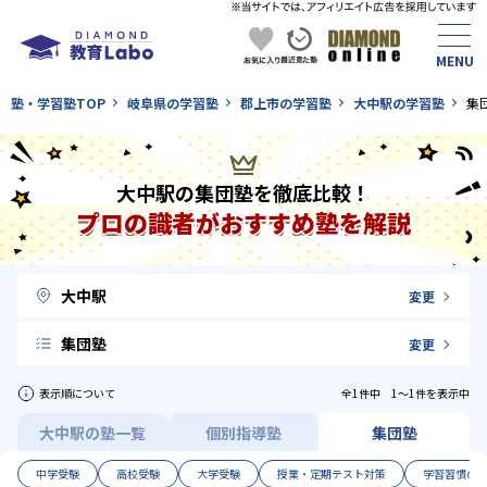
塾・学習塾TOP
岐阜県の学習塾
郡上市の学習塾
大中駅の学習塾
集
大中駅の集団塾を徹底比較！
プロの識者がおすすめ塾を解説
大中駅
変更
集団塾
変更
表示順について
全1件中 1〜1件を表示中
大中駅の塾一覧
個別指導塾
集団塾
中学受験
高校受験
大学受験
授業・定期テスト対策
学習習慣の