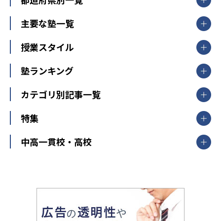
北海道・東北
主要な塾一覧
北海道
青森県
岩手県
宮城県
秋田県
【掲載塾一覧を見る】
授業スタイル
山形県
福島県
臨海セミナー
関東
個別指導
塾ランキング
東京個別指導学院
東京都
神奈川県
埼玉県
千葉県
茨城県
集団授業
個別指導塾TOMAS
栃木県
群馬県
中学受験ランキング
カテゴリ別記事一覧
オンライン指導
明光義塾
大学受験ランキング
北陸
映像授業
ナビ個別指導学院
中学受験
特集
新潟県
富山県
石川県
福井県
個別教室のトライ
高校受験
東進ハイスクール
中部
開成番長直伝！子どもの受験を成功させる方法
中高一貫校・高校
大学受験
武田塾
愛知県
静岡県
岐阜県
三重県
長野県
令和時代の失敗しない塾選び
資格取得・学び直し
山梨県
2020年代の教育
中学入試最前線
教育費・塾代
中学受験最前線
近畿
てら先生の教育業界基本メソッド
座談会
大学入試改革
大阪府
運動と遊びを考える
兵庫県
京都府
奈良県
和歌山県
教育全般
親子で極める家庭学習
滋賀県
令和の大学受験は情報戦！
大学受験塾の選び方
ママテクエグザム
情報Ⅰ、数学が苦手な人注目！最短距離の学力
中学受験に熱心な市区町村ランキング
中国