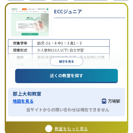
ECCジュニア
対象学年
幼児
小1 ~ 6
中1 ~ 3
高1 ~ 3
授業形式
少人数制(10人以下)
自立学習
目的
英検(英語検定)対策
英語・英会話特化対策
続きを見る
特徴
季節講習のみの受講可
近くの教室を探す
郡上大和教室
地図を見る
万場駅
当サイトからの問い合わせは現在できません
教室をもっと見る