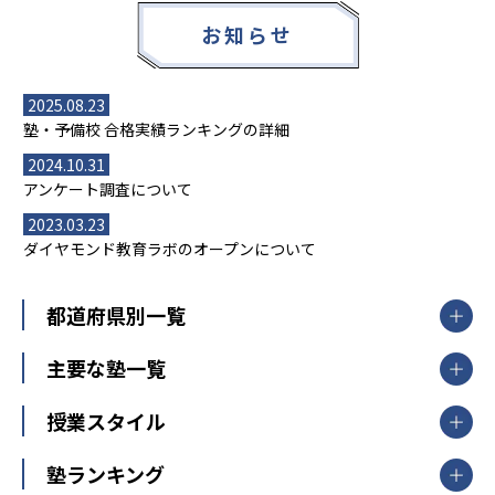
お知らせ
2025.08.23
塾・予備校 合格実績ランキングの詳細
2024.10.31
アンケート調査について
2023.03.23
ダイヤモンド教育ラボのオープンについて
都道府県別一覧
北海道・東北
主要な塾一覧
北海道
青森県
岩手県
宮城県
秋田県
【掲載塾一覧を見る】
授業スタイル
山形県
福島県
臨海セミナー
関東
個別指導
塾ランキング
東京個別指導学院
東京都
神奈川県
埼玉県
千葉県
茨城県