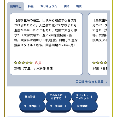
成績向上
料金
カリキュラム
講師
環境
【高校生時の通塾】日頃から勉強する習慣を
【高校生時の通
つけられたこと。入塾前と比べて学校よりも
分のペースで進
進度が早かったこともあり、成績が大きく伸
できた（大学受験
びた（大学受験で、週に7回程度授業・指
導。受講料は月8
導。受講料は月80,000円程度。利用した主な
授業スタイル：映
授業スタイル：映像。回答時期2024年5月）
5.0
5
20歳（学生） / 東京都 男性
24歳（会社員<正
口コミをもっと見る
こんな人に
メリット・
塾の特徴
おすすめ
デメリット
コース内容
コース料金
合格実績