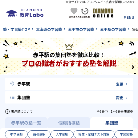
塾・学習塾TOP
北海道の学習塾
赤平市の学習塾
赤平駅の学習塾
集
赤平駅の集団塾を徹底比較！
プロの識者がおすすめ塾を解説
赤平駅
変更
集団塾
変更
表示順について
全3件中 1〜3件を表示中
赤平駅の塾一覧
個別指導塾
集団塾
中学受験
高校受験
大学受験
授業・定期テスト対策
学習習慣の