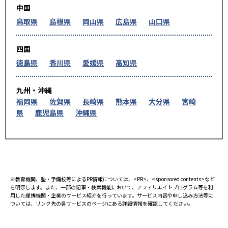
中国
鳥取県
島根県
岡山県
広島県
山口県
四国
徳島県
香川県
愛媛県
高知県
九州・沖縄
福岡県
佐賀県
長崎県
熊本県
大分県
宮崎
県
鹿児島県
沖縄県
※教育機関、塾・予備校等によるPR情報については、<PR>、<sponsored contents>など
を明示します。また、一部の記事・検索機能において、アフィリエイトプログラム等を利
用した提携機関・企業のサービス紹介を行っています。サービス内容や申し込み方法等に
ついては、リンク先の各サービスのページにある詳細情報を確認してください。