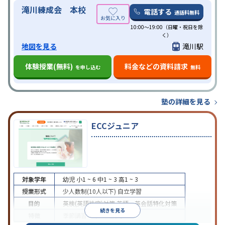
滝川練成会 本校
電話する
通話料無料
10:00〜19:00（日曜・祝日を除
く）
地図を見る
滝川駅
体験授業(無料)
料金などの資料請求
を申し込む
無料
塾の詳細を見る
ECCジュニア
対象学年
幼児
小1 ~ 6
中1 ~ 3
高1 ~ 3
授業形式
少人数制(10人以下)
自立学習
目的
英検(英語検定)対策
英語・英会話特化対策
続きを見る
特徴
季節講習のみの受講可