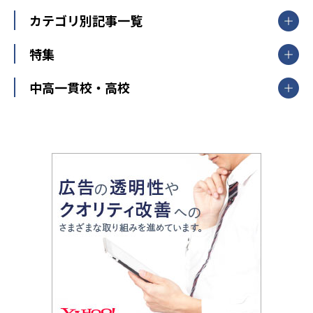
集団授業
個別指導塾TOMAS
栃木県
群馬県
中学受験ランキング
カテゴリ別記事一覧
オンライン指導
明光義塾
大学受験ランキング
北陸
映像授業
ナビ個別指導学院
中学受験
特集
新潟県
富山県
石川県
福井県
個別教室のトライ
高校受験
東進ハイスクール
中部
開成番長直伝！子どもの受験を成功させる方法
中高一貫校・高校
大学受験
武田塾
愛知県
静岡県
岐阜県
三重県
長野県
令和時代の失敗しない塾選び
資格取得・学び直し
山梨県
2020年代の教育
中学入試最前線
教育費・塾代
中学受験最前線
近畿
てら先生の教育業界基本メソッド
座談会
大学入試改革
大阪府
運動と遊びを考える
兵庫県
京都府
奈良県
和歌山県
教育全般
親子で極める家庭学習
滋賀県
令和の大学受験は情報戦！
大学受験塾の選び方
ママテクエグザム
情報Ⅰ、数学が苦手な人注目！最短距離の学力
中学受験に熱心な市区町村ランキング
中国
進化する中高一貫校・高校
アップ法
小学校受験
鳥取県
島根県
岡山県
広島県
山口県
悩み多き「大学受験」相談室
家庭教師
四国
英語・英会話・英検対策
徳島県
香川県
愛媛県
高知県
小学校教師が解説！中学受験のリアル
教育ニュース最前線
九州・沖縄
教育ジャーナリストが徹底解説！ 大学受験の羅
福岡県
佐賀県
長崎県
熊本県
大分県