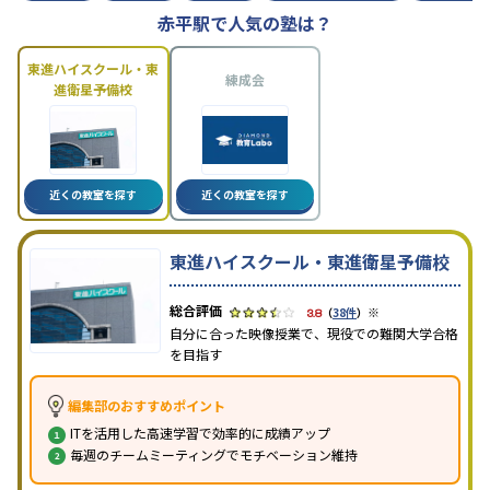
赤平駅で人気の塾は？
東進ハイスクール・東
練成会
進衛星予備校
近くの教室を探す
近くの教室を探す
東進ハイスクール・東進衛星予備校
※
3.8
（
38件
）
自分に合った映像授業で、現役での難関大学合格
を目指す
編集部のおすすめポイント
ITを活用した高速学習で効率的に成績アップ
毎週のチームミーティングでモチベーション維持