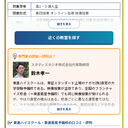
対象学年
高1 ~ 3
浪人生
授業形式
集団授業
オンライン指導
映像授業
大学受験
医学部受験
学校別特化対策
科目別特化対
目的
続きを見る
策
特待生・奨学金制度あり
授業の振替可能
学習に
近くの教室を探す
特徴
PC・タブレットを利用
1科目から受講可能
季節講
習のみの受講可
※2024年6月調査。
大学受験塾・予備校のアンケート調査方法
を参照
専門家の評価・評判は？
スタディスタジオ株式会社代表取締役
鈴木孝一
東進ハイスクールは、東証スタンダード上場のナガセ(株)直営の大
学受験予備校である。映像授業が主体であり、全国のフランチャ
イズ校舎（＝東進衛星予備校）でも同じ映像授業が受けられる
が、やはり直営の強みはある。校舎ごとに異なる運営者ではな
く、ナガセ(株)の直接の管理下にあるため、面談指導などが全校舎
続きを見る
で徹底されていて安心できる。
東進衛星予備校は、運営会社により指導方針や校舎のルールが異
なる。体験授業では、授業のみで判断するのではなく、担当者や
東進ハイスクール・東進衛星予備校の口コミ・評判
校舎雰囲気、校舎での合格実績などを確認すると良いだろう。