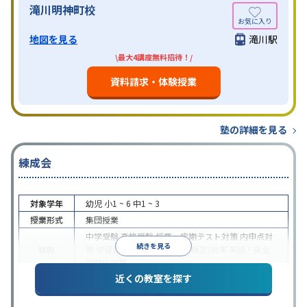
滝川明神町校
地図を見る
滝川駅
\最大4講座無料招待！/
資料請求・体験授業
塾の詳細を見る
練成会
対象学年
幼児
小1 ~ 6
中1 ~ 3
授業形式
集団授業
中学受験
高校受験
授業・定期テスト対策
内申点対
続きを見る
目的
策
学習習慣の定着
英検(英語検定)対策
英語・英会
話特化対策
近くの教室を探す
中高一貫校生に対応
入塾に学力基準あり
不登校生
特徴
に対応
学習にPC・タブレットを利用
1科目から受
講可能
季節講習のみの受講可
自習室あり