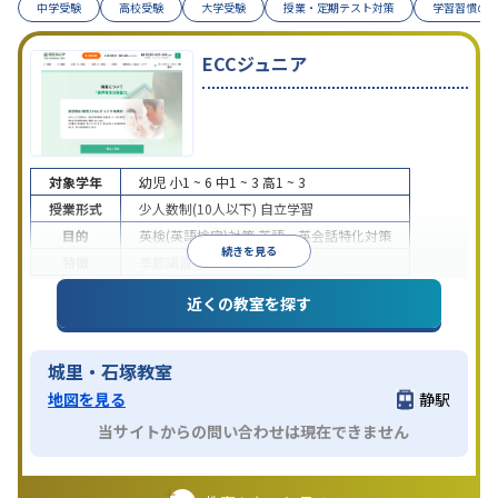
中学受験
高校受験
大学受験
授業・定期テスト対策
学習習慣の
ECCジュニア
対象学年
幼児
小1 ~ 6
中1 ~ 3
高1 ~ 3
授業形式
少人数制(10人以下)
自立学習
目的
英検(英語検定)対策
英語・英会話特化対策
続きを見る
特徴
季節講習のみの受講可
近くの教室を探す
城里・石塚教室
地図を見る
静駅
当サイトからの問い合わせは現在できません