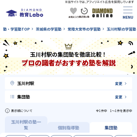
塾・学習塾TOP
茨城県の学習塾
常陸大宮市の学習塾
玉川村駅の学習塾
玉川村駅の集団塾を徹底比較！
プロの識者がおすすめ塾を解説
玉川村駅
変更
集団塾
変更
表示順について
全1件中 1〜1件を表示中
玉川村駅の塾一
覧
個別指導塾
集団塾