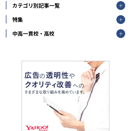
栃木県
群馬県
中学受験ランキング
カテゴリ別記事一覧
オンライン指導
明光義塾
大学受験ランキング
北陸
映像授業
ナビ個別指導学院
中学受験
特集
新潟県
富山県
石川県
福井県
個別教室のトライ
高校受験
東進ハイスクール
中部
開成番長直伝！子どもの受験を成功させる方法
中高一貫校・高校
大学受験
武田塾
愛知県
静岡県
岐阜県
三重県
長野県
令和時代の失敗しない塾選び
資格取得・学び直し
山梨県
2020年代の教育
中学入試最前線
教育費・塾代
中学受験最前線
近畿
てら先生の教育業界基本メソッド
座談会
大学入試改革
大阪府
運動と遊びを考える
兵庫県
京都府
奈良県
和歌山県
教育全般
親子で極める家庭学習
滋賀県
令和の大学受験は情報戦！
大学受験塾の選び方
ママテクエグザム
情報Ⅰ、数学が苦手な人注目！最短距離の学力
中学受験に熱心な市区町村ランキング
中国
進化する中高一貫校・高校
アップ法
小学校受験
鳥取県
島根県
岡山県
広島県
山口県
悩み多き「大学受験」相談室
家庭教師
四国
英語・英会話・英検対策
徳島県
香川県
愛媛県
高知県
小学校教師が解説！中学受験のリアル
教育ニュース最前線
九州・沖縄
教育ジャーナリストが徹底解説！ 大学受験の羅
福岡県
佐賀県
長崎県
熊本県
大分県
針盤
宮崎県
鹿児島県
沖縄県