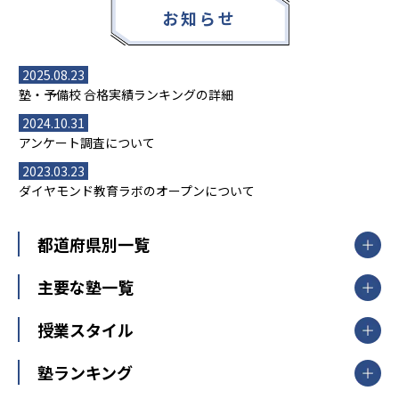
お知らせ
2025.08.23
塾・予備校 合格実績ランキングの詳細
2024.10.31
アンケート調査について
2023.03.23
ダイヤモンド教育ラボのオープンについて
都道府県別一覧
北海道・東北
主要な塾一覧
北海道
青森県
岩手県
宮城県
秋田県
【掲載塾一覧を見る】
授業スタイル
山形県
福島県
臨海セミナー
関東
個別指導
塾ランキング
東京個別指導学院
東京都
神奈川県
埼玉県
千葉県
茨城県
集団授業
個別指導塾TOMAS