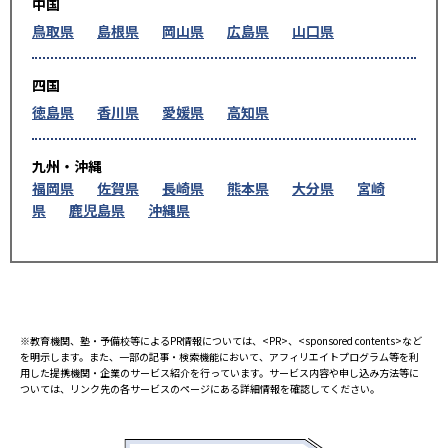
中国
鳥取県
島根県
岡山県
広島県
山口県
四国
徳島県
香川県
愛媛県
高知県
九州・沖縄
福岡県
佐賀県
長崎県
熊本県
大分県
宮崎
県
鹿児島県
沖縄県
※教育機関、塾・予備校等によるPR情報については、<PR>、<sponsored contents>など
を明示します。また、一部の記事・検索機能において、アフィリエイトプログラム等を利
用した提携機関・企業のサービス紹介を行っています。サービス内容や申し込み方法等に
ついては、リンク先の各サービスのページにある詳細情報を確認してください。