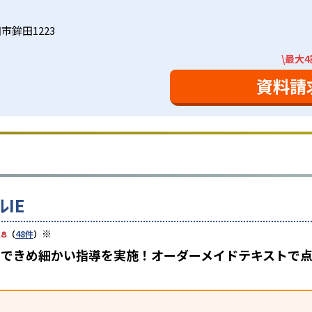
市鉾田1223
\最大
資料請
IE
※
.8
（
48件
）
担任制できめ細かい指導を実施！オーダーメイドテキスト