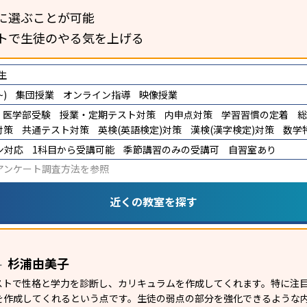
に選ぶことが可能
トで生徒のやる気を上げる
生
)
集団授業
オンライン指導
映像授業
医学部受験
授業・定期テスト対策
内申点対策
学習習慣の定着
総
対策
共通テスト対策
英検(英語検定)対策
漢検(漢字検定)対策
数学
ン対応
1科目から受講可能
季節講習のみの受講可
自習室あり
アンケート調査方法
を参照
近くの教室を探す
杉浦由美子
ー
テストで性格と学力を診断し、カリキュラムを作成してくれます。特に注
を作成してくれるという点です。生徒の弱点の部分を強化できるような