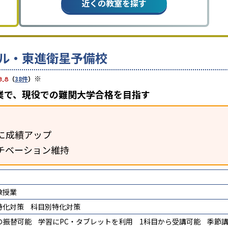
近くの教室を探す
ル・東進衛星予備校
※
3.8
（
38件
）
業で、現役での難関大学合格を目指す
に成績アップ
チベーション維持
像授業
特化対策
科目別特化対策
の振替可能
学習にPC・タブレットを利用
1科目から受講可能
季節