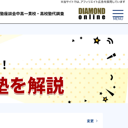
塾
座談会
中高一貫校・高校
塾代調査
！
塾を解説
変更