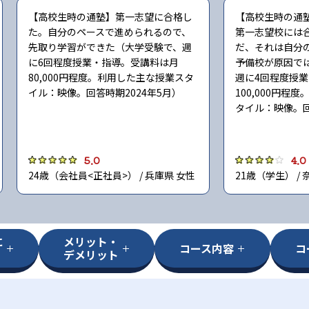
【高校生時の通塾】第一志望に合格し
【高校生時の通
た。自分のペースで進められるので、
第一志望校には
先取り学習ができた（大学受験で、週
だ、それは自分
に6回程度授業・指導。受講料は月
予備校が原因で
80,000円程度。利用した主な授業スタ
週に4回程度授
イル：映像。回答時期2024年5月）
100,000円程
タイル：映像。回
5.0
4.0
24歳（会社員<正社員>） / 兵庫県 女性
21歳（学生） / 
に
メリット・
コース内容
コ
デメリット