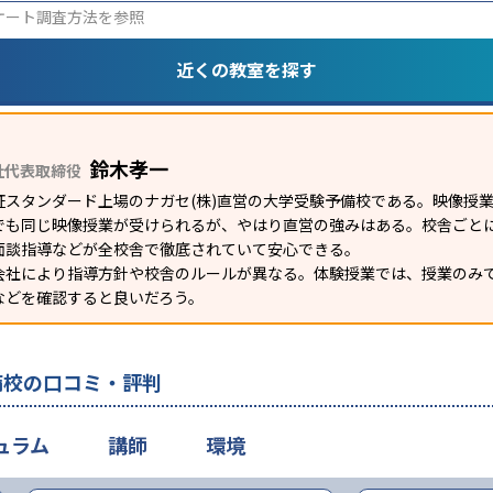
ケート調査方法
を参照
近くの教室を探す
鈴木孝一
社代表取締役
証スタンダード上場のナガセ(株)直営の大学受験予備校である。映像授
でも同じ映像授業が受けられるが、やはり直営の強みはある。校舎ごとに
面談指導などが全校舎で徹底されていて安心できる。
会社により指導方針や校舎のルールが異なる。体験授業では、授業のみ
などを確認すると良いだろう。
備校の口コミ・評判
ュラム
講師
環境