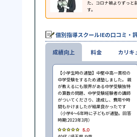
た、コロナ禍よりずっと前
す。
個別指導スクールIEの口コミ・
成績向上
料金
カリキ
【小学生時の通塾】中堅中高一貫校の
中学受験をするため通塾しました。 親
が教えるにも限界がある中学受験独特
の算数の問題、中学受験経験者の講師
がついてくださり、達成し、費用や時
間もかけましたが結果良かったです
（小学4〜6年時に子どもが通塾。回答
時期:2023年3月）
5.0
40代 / 埼玉県 女性