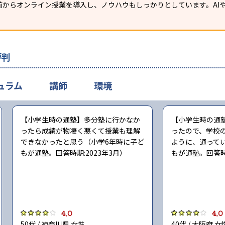
からオンライン授業を導入し、ノウハウもしっかりとしています。AIや
評判
ュラム
講師
環境
【小学生時の通塾】多分塾に行かなか
【小学生時の通
ったら成績が物凄く悪くて授業も理解
ったので、学校
できなかったと思う（小学6年時に子ど
ように、通って
もが通塾。回答時期:2023年3月）
もが通塾。回答時期
4.0
4.0
50代 / 神奈川県 女性
40代 / 大阪府 女