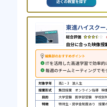
近くの教室を探す
東進ハイスクー
自分に合った映像授
編集部のおすすめポイント
ITを活用した高速学習で効率的
毎週のチームミーティングでモ
対象学年
高1 ~ 3
浪人生
授業形式
集団授業
オンライン指導
映
目的
大学受験
医学部受験
学校別
特徴
特待生・奨学金制度あり
授業