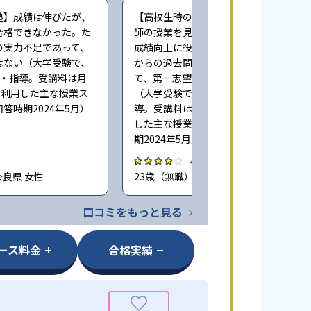
塾】成績は伸びたが、
【高校生時の通塾】映像授業で一流講
合格できなかった。た
師の授業を見続けることができた点は
の実力不足であって、
成績向上に役立った。また、早い時期
はない（大学受験で、
からの過去問演習による指導も相まっ
業・指導。受講料は月
て、第一志望に合格することができた
度。利用した主な授業ス
（大学受験で、週に5回程度授業・指
答時期2024年5月）
導。受講料は月100,000円程度。利用
した主な授業スタイル：映像。回答時
期2024年5月）
4.0
奈良県 女性
23歳（無職） / 神奈川県 男性
口コミをもっと見る
ース料金
合格実績