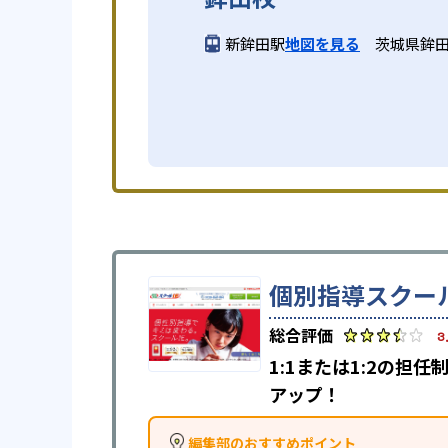
新鉾田駅
地図を見る
茨城県鉾田
個別指導スクール
3
1:1または1:2の
アップ！
編集部のおすすめポイント