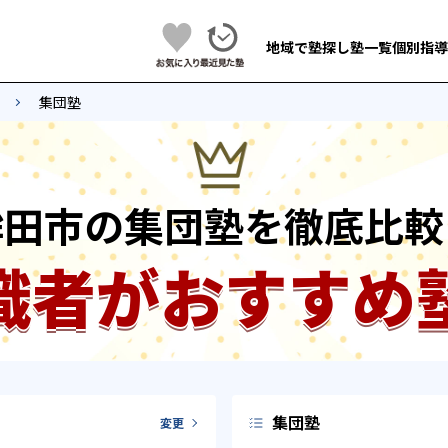
地域で塾探し
塾一覧
個別指導
集団塾
鉾田市の集団塾を徹底比較
識者がおすすめ
集団塾
変更