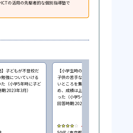
ICTの活用の先駆者的な個別指導塾で
塾】子どもが不登校だ
【小学生時の通塾】個別指導なので、
の勉強についていける
子供の苦手なところ、理解できていな
いた（小学5年時に子ど
いところを集中して教えてもらえたた
:2023年3月）
め、成績は上がったが料金はやや高か
った（小学5〜6年時に子どもが通塾。
回答時期:2023年3月）
4.0
性
50代 / 東京都 女性