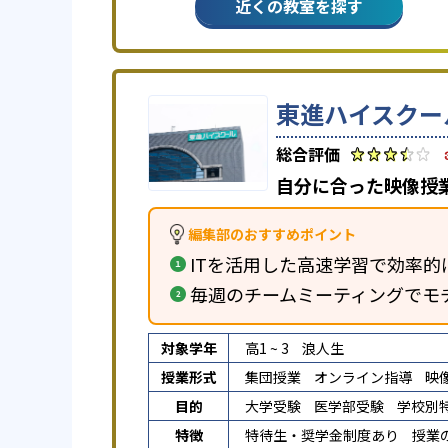
近くの教室を探す
東進ハイスクー
自分に合った映像授
編集部のおすすめポイント
ITを活用した高速学習で効率的
毎週のチームミーティングでモ
対象学年
高1 ~ 3
浪人生
授業形式
集団授業
オンライン指導
映
目的
大学受験
医学部受験
学校別
特徴
特待生・奨学金制度あり
授業