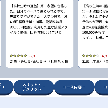
【高校生時の通塾】第一志望に合格し
【高校生時の通
た。自分のペースで進められるので、
第一志望校には
先取り学習ができた（大学受験で、週
だ、それは自分
に6回程度授業・指導。受講料は月
予備校が原因で
80,000円程度。利用した主な授業スタ
週に4回程度授
イル：映像。回答時期2024年5月）
100,000円程
タイル：映像。回
5.0
4.0
24歳（会社員<正社員>） / 兵庫県 女性
21歳（学生） / 
に
メリット・
コース内容
コ
デメリット