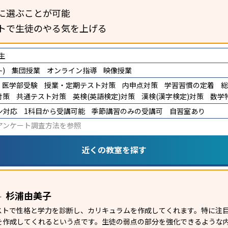
に選ぶことが可能
トで生徒のやる気を上げる
生
)
集団授業
オンライン指導
映像授業
医学部受験
授業・定期テスト対策
内申点対策
学習習慣の定着
総
対策
共通テスト対策
英検(英語検定)対策
漢検(漢字検定)対策
数学
ン対応
1科目から受講可能
季節講習のみの受講可
自習室あり
アンケート調査方法
を参照
近くの教室を探す
杉浦由美子
ー
テストで性格と学力を診断し、カリキュラムを作成してくれます。特に注
を作成してくれるという点です。生徒の弱点の部分を強化できるような