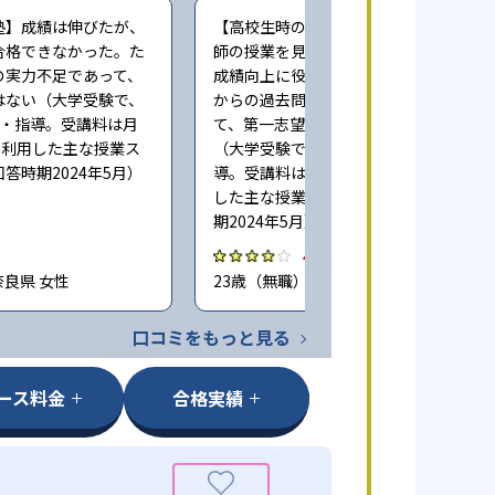
塾】成績は伸びたが、
【高校生時の通塾】映像授業で一流講
合格できなかった。た
師の授業を見続けることができた点は
の実力不足であって、
成績向上に役立った。また、早い時期
はない（大学受験で、
からの過去問演習による指導も相まっ
業・指導。受講料は月
て、第一志望に合格することができた
度。利用した主な授業ス
（大学受験で、週に5回程度授業・指
答時期2024年5月）
導。受講料は月100,000円程度。利用
した主な授業スタイル：映像。回答時
期2024年5月）
4.0
奈良県 女性
23歳（無職） / 神奈川県 男性
口コミをもっと見る
ース料金
合格実績