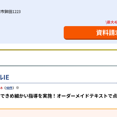
市鉾田1223
\最大
資料請
IE
※
.8
（
48件
）
担任制できめ細かい指導を実施！オーダーメイドテキスト