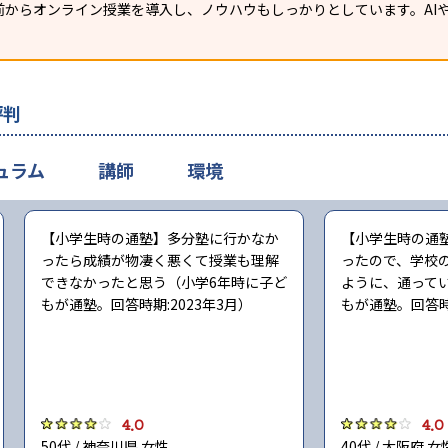
からオンライン授業を導入し、ノウハウもしっかりとしています。AIや
評判
ュラム
講師
環境
【小学生時の通塾】多分塾に行かなか
【小学生時の通
ったら成績が物凄く悪くて授業も理解
ったので、学校
できなかったと思う（小学6年時に子ど
ように、通って
もが通塾。回答時期:2023年3月）
もが通塾。回答時期
4.0
4.0
50代 / 神奈川県 女性
40代 / 大阪府 女