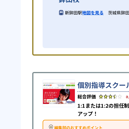
新鉾田駅
地図を見る
茨城県鉾田
個別指導スクール
3
1:1または1:2の
アップ！
編集部のおすすめポイント