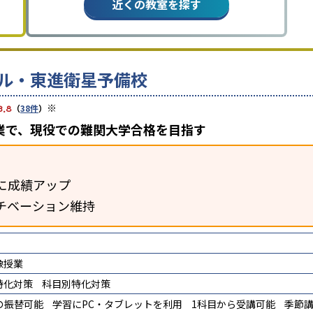
近くの教室を探す
ル・東進衛星予備校
※
3.8
（
38件
）
業で、現役での難関大学合格を目指す
に成績アップ
チベーション維持
像授業
特化対策
科目別特化対策
の振替可能
学習にPC・タブレットを利用
1科目から受講可能
季節