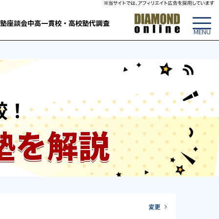
塾
座談会
中高一貫校・高校
塾代調査
較！
塾を解説
変更