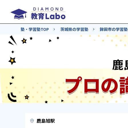
塾・学習塾TOP
茨城県の学習塾
鉾田市の学習塾
鹿
プロの
鹿島旭駅