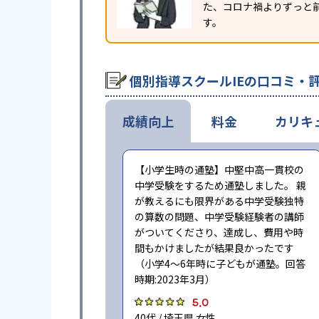
た、コロナ禍よりずっと前
す。
個別指導スクールIEの口コミ・
成績向上
料金
カリキ
【小学生時の通塾】中堅中高一貫校の
中学受験をするため通塾しました。 親
が教えるにも限界がある中学受験独特
の算数の問題、中学受験経験者の講師
がついてくださり、達成し、費用や時
間もかけましたが結果良かったです
（小学4〜6年時に子どもが通塾。回答
時期:2023年3月）
5.0
40代 / 埼玉県 女性