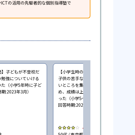
ICTの活用の先駆者的な個別指導塾で
塾】子どもが不登校だ
【小学生時の通塾】個別指導なので、
の勉強についていける
子供の苦手なところ、理解できていな
いた（小学5年時に子ど
いところを集中して教えてもらえたた
:2023年3月）
め、成績は上がったが料金はやや高か
った（小学5〜6年時に子どもが通塾。
回答時期:2023年3月）
4.0
性
50代 / 東京都 女性