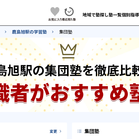
地域で塾探し
塾一覧
個別指導
鹿島旭駅の学習塾
集団塾
島旭駅の集団塾を徹底比
識者がおすすめ
集団塾
変更