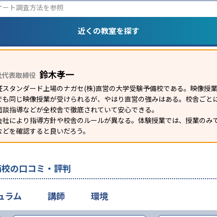
ケート調査方法
を参照
近くの教室を探す
鈴木孝一
社代表取締役
証スタンダード上場のナガセ(株)直営の大学受験予備校である。映像授
でも同じ映像授業が受けられるが、やはり直営の強みはある。校舎ごとに
面談指導などが全校舎で徹底されていて安心できる。
会社により指導方針や校舎のルールが異なる。体験授業では、授業のみ
などを確認すると良いだろう。
備校の口コミ・評判
ュラム
講師
環境