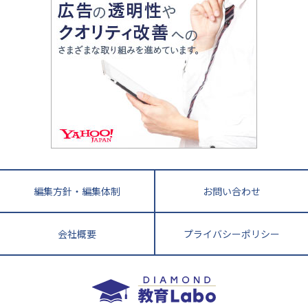
ママテクエグザム
情報Ⅰ、数学が苦手な人注目！最短距離の学力
中学受験に熱心な市区町村ランキング
中国
進化する中高一貫校・高校
アップ法
小学校受験
鳥取県
島根県
岡山県
広島県
山口県
悩み多き「大学受験」相談室
家庭教師
四国
英語・英会話・英検対策
徳島県
香川県
愛媛県
高知県
小学校教師が解説！中学受験のリアル
教育ニュース最前線
九州・沖縄
教育ジャーナリストが徹底解説！ 大学受験の羅
福岡県
佐賀県
長崎県
熊本県
大分県
針盤
宮崎県
鹿児島県
沖縄県
編集方針・編集体制
お問い合わせ
会社概要
プライバシーポリシー