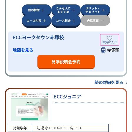
こんな人に
メリット・
塾の特徴
おすすめ
デメリット
コース内容
コース料金
合格実績
ECCヨークタウン赤塚校
地図を見る
赤塚駅
見学説明会予約
塾の詳細を見る
ECCジュニア
対象学年
幼児
小1 ~ 6
中1 ~ 3
高1 ~ 3