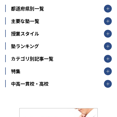
都道府県別一覧
北海道・東北
主要な塾一覧
北海道
青森県
岩手県
宮城県
秋田県
【掲載塾一覧を見る】
授業スタイル
山形県
福島県
臨海セミナー
関東
個別指導
塾ランキング
東京個別指導学院
東京都
神奈川県
埼玉県
千葉県
茨城県
集団授業
個別指導塾TOMAS
栃木県
群馬県
中学受験ランキング
カテゴリ別記事一覧
オンライン指導
明光義塾
大学受験ランキング
北陸
映像授業
ナビ個別指導学院
中学受験
特集
新潟県
富山県
石川県
福井県
個別教室のトライ
高校受験
東進ハイスクール
中部
開成番長直伝！子どもの受験を成功させる方法
中高一貫校・高校
大学受験
武田塾
愛知県
静岡県
岐阜県
三重県
長野県
令和時代の失敗しない塾選び
資格取得・学び直し
山梨県
2020年代の教育
中学入試最前線
教育費・塾代
中学受験最前線
近畿
てら先生の教育業界基本メソッド
座談会
大学入試改革
大阪府
運動と遊びを考える
兵庫県
京都府
奈良県
和歌山県
教育全般
親子で極める家庭学習
滋賀県
令和の大学受験は情報戦！
大学受験塾の選び方