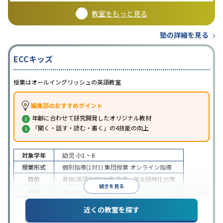
教室をもっと見る
塾の詳細を見る
ECCキッズ
授業はオールイングリッシュの英語教室
編集部のおすすめポイント
年齢に合わせて研究開発したオリジナル教材
「聞く・話す・読む・書く」の4技能の向上
対象学年
幼児
小1 ~ 6
授業形式
個別指導(1対1)
集団授業
オンライン指導
目的
英検(英語検定)対策
英語・英会話特化対策
続きを見る
特徴
オンライン対応
近くの教室を探す