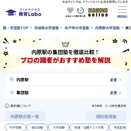
塾・学習塾TOP
茨城県の学習塾
水戸市の学習塾
内原駅の学習塾
集
内原駅の集団塾を徹底比較！
プロの識者がおすすめ塾を解説
内原駅
変更
集団塾
変更
表示順について
全3件中 1〜3件を表示中
内原駅の塾一覧
個別指導塾
中学受験
高校受験
大学受験
授業・定期テスト対策
学習習慣の