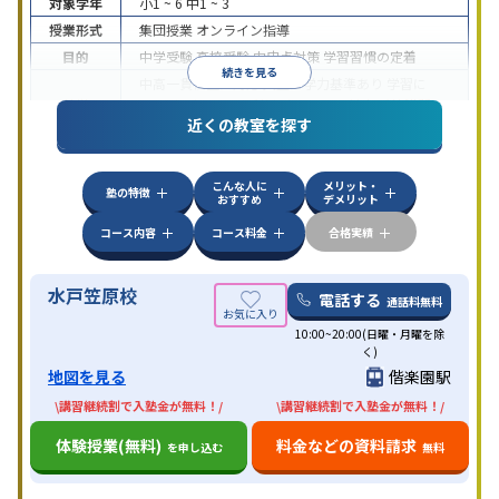
対象学年
小1 ~ 6
中1 ~ 3
授業形式
集団授業
オンライン指導
目的
中学受験
高校受験
内申点対策
学習習慣の定着
続きを見る
中高一貫校生に対応
入塾に学力基準あり
学習に
特徴
PC・タブレットを利用
オンライン対応
季節講習の
近くの教室を探す
みの受講可
自習室あり
こんな人に
メリット・
塾の特徴
おすすめ
デメリット
コース内容
コース料金
合格実績
水戸笠原校
電話する
通話料無料
10:00~20:00(日曜・月曜を除
く)
地図を見る
偕楽園駅
\講習継続割で入塾金が無料！/
\講習継続割で入塾金が無料！/
体験授業(無料)
料金などの資料請求
を申し込む
無料