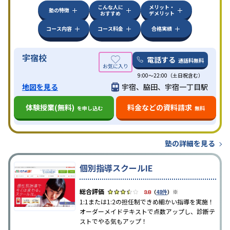
こんな人に
メリット・
塾の特徴
おすすめ
デメリット
コース内容
コース料金
合格実績
宇宿校
電話する
通話料無料
9:00～22:00（土日祝含む）
地図を見る
宇宿、脇田、宇宿一丁目駅
体験授業(無料)
料金などの資料請求
を申し込む
無料
塾の詳細を見る
個別指導スクールIE
※
3.8
（
48件
）
1:1または1:2の担任制できめ細かい指導を実施！
オーダーメイドテキストで点数アップし、診断テ
ストでやる気もアップ！