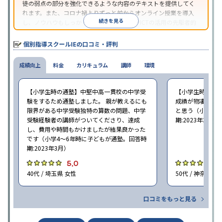
徒の弱点の部分を強化できるような内容のテキストを提供してく
れます。また、コロナ禍よりずっと前からオンライン授業を導入
続きを見る
し、ノウハウもしっかりとしています。AIやICTの活用の先駆者的
な個別指導塾です。
個別指導スクールIEの口コミ・評判
成績向上
料金
カリキュラム
講師
環境
【小学生時の通塾】中堅中高一貫校の中学受
【小学生時の通
験をするため通塾しました。 親が教えるにも
成績が物凄く悪
限界がある中学受験独特の算数の問題、中学
と思う（小学6年
受験経験者の講師がついてくださり、達成
期:2023年3月）
し、費用や時間もかけましたが結果良かった
です（小学4〜6年時に子どもが通塾。回答時
期:2023年3月）
5.0
4
40代 / 埼玉県 女性
50代 / 神奈川県
口コミをもっと見る