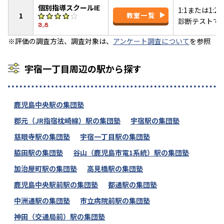
個別指導スクールIE
1:1または1
1
教室一覧
診断テストで
3.8
※評価の調査方法、調査対象は、
アンケート調査について
を参照
宇宿一丁目周辺の駅から探す
鹿児島中央駅の集団塾
郡元（JR指宿枕崎線）駅の集団塾
宇宿駅の集団塾
慈眼寺駅の集団塾
宇宿一丁目駅の集団塾
脇田駅の集団塾
谷山（鹿児島市電1系統）駅の集団塾
加治屋町駅の集団塾
高見橋駅の集団塾
鹿児島中央駅前駅の集団塾
都通駅の集団塾
中洲通駅の集団塾
市立病院前駅の集団塾
神田（交通局前）駅の集団塾