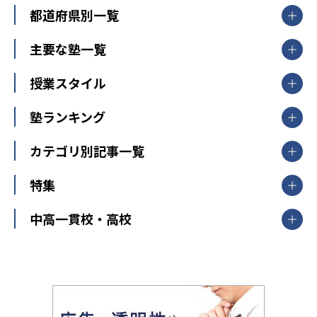
都道府県別一覧
北海道・東北
主要な塾一覧
北海道
青森県
岩手県
宮城県
秋田県
【掲載塾一覧を見る】
授業スタイル
山形県
福島県
臨海セミナー
関東
個別指導
塾ランキング
東京個別指導学院
東京都
神奈川県
埼玉県
千葉県
茨城県
集団授業
個別指導塾TOMAS
栃木県
群馬県
中学受験ランキング
カテゴリ別記事一覧
オンライン指導
明光義塾
大学受験ランキング
北陸
映像授業
ナビ個別指導学院
中学受験
特集
新潟県
富山県
石川県
福井県
個別教室のトライ
高校受験
東進ハイスクール
中部
開成番長直伝！子どもの受験を成功させる方法
中高一貫校・高校
大学受験
武田塾
愛知県
静岡県
岐阜県
三重県
長野県
令和時代の失敗しない塾選び
資格取得・学び直し
山梨県
2020年代の教育
中学入試最前線
教育費・塾代
中学受験最前線
近畿
てら先生の教育業界基本メソッド
座談会
大学入試改革
大阪府
運動と遊びを考える
兵庫県
京都府
奈良県
和歌山県
教育全般
親子で極める家庭学習
滋賀県
令和の大学受験は情報戦！
大学受験塾の選び方