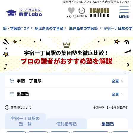
塾・学習塾TOP
鹿児島県の学習塾
鹿児島市の学習塾
宇宿一丁目駅の学
宇宿一丁目駅の集団塾を徹底比較！
プロの識者がおすすめ塾を解説
宇宿一丁目駅
変更
集団塾
変更
表示順について
全3件中 1〜3件を表示中
宇宿一丁目駅の
塾一覧
個別指導塾
集団塾