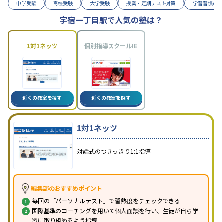
中学受験
高校受験
大学受験
授業・定期テスト対策
学習習慣の
宇宿一丁目駅で人気の塾は？
1対1ネッツ
個別指導スクールIE
近くの教室を探す
近くの教室を探す
1対1ネッツ
対話式のつきっきり1:1指導
編集部のおすすめポイント
毎回の「パーソナルテスト」で習熟度をチェックできる
国際基準のコーチングを用いて個人面談を行い、生徒が自ら学
習に取り組めるよう指導