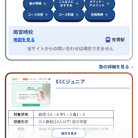
こんな人に
メリット・
塾の特徴
おすすめ
デメリット
コース内容
コース料金
合格実績
南宮崎校
地図を見る
笹貫駅
当サイトからの問い合わせは現在できません
塾の詳細を見る
ECCジュニア
対象学年
幼児
小1 ~ 6
中1 ~ 3
高1 ~ 3
授業形式
少人数制(10人以下)
自立学習
目的
英検(英語検定)対策
英語・英会話特化対策
続きを見る
特徴
季節講習のみの受講可