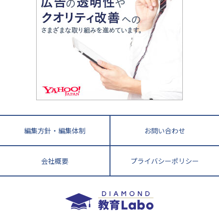
ママテクエグザム
情報Ⅰ、数学が苦手な人注目！最短距離の学力
中学受験に熱心な市区町村ランキング
中国
進化する中高一貫校・高校
アップ法
小学校受験
鳥取県
島根県
岡山県
広島県
山口県
悩み多き「大学受験」相談室
家庭教師
四国
英語・英会話・英検対策
徳島県
香川県
愛媛県
高知県
小学校教師が解説！中学受験のリアル
教育ニュース最前線
九州・沖縄
教育ジャーナリストが徹底解説！ 大学受験の羅
福岡県
佐賀県
長崎県
熊本県
大分県
針盤
宮崎県
鹿児島県
沖縄県
編集方針・編集体制
お問い合わせ
会社概要
プライバシーポリシー