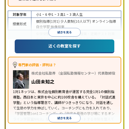
対象学年
小1 ~ 6
中1 ~ 3
高1 ~ 3
浪人生
個別指導(1対1)
少人数制(10人以下)
オンライン指導
授業形式
自立学習
映像授業
続きを見る
中学受験
高校受験
大学受験
授業・定期テスト対策
内申点対策
学習習慣の定着
総合型選抜(旧AO)対策
目的
推薦入試対策
学校別特化対策
国公立大対策
私大対
近くの教室を探す
策
共通テスト対策
英検(英語検定)対策
数学特化対
策
英語・英会話特化対策
その他科目別特化対策
中高一貫校生に対応
授業の振替可能
学習にPC・タ
専門家の評価・評判は？
特徴
ブレットを利用
オンライン対応
1科目から受講可能
株式会社私塾界 （全国私塾情報センター）代表取締役
季節講習のみの受講可
自習室あり
山田未知之
1対1ネッツは、株式会社個別教育舎が運営する完全1対1の個別指
導塾。西日本と東京を中心に約100校舎を構えている。「対話式進
学塾」という指導理念で、講師がつきっきりになり、対話を通し
て生徒の学力を伸ばしていく。コーチングにも力を入れており、
「学習管理1on1コーチング」や「自宅を最強の学び場にするオン
続きを見る
ライン学習室NALU」など、自宅学習もサポートする体制を整えて
いる。