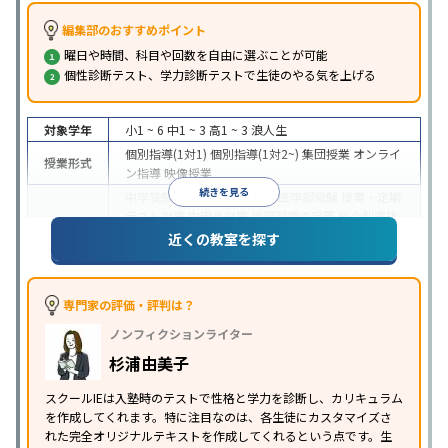
編集部のおすすめポイント
曜日や時間、科目や回数を自由に選ぶことが可能
個性診断テスト、学力診断テストで生徒のやる気を上げる
対象学年
小1 ~ 6
中1 ~ 3
高1 ~ 3
浪人生
個別指導(1対1)
個別指導(1対2~)
集団授業
オンライ
授業形式
ン指導
映像授業
続きを見る
中学受験
高校受験
大学受験
医学部受験
授業・定期
テスト対策
内申点対策
学習習慣の定着
総合型選抜
(旧AO)対策
推薦入試対策
学校別特化対策
国公立大
近くの教室を探す
目的
対策
私大対策
共通テスト対策
英検(英語検定)対策
漢検(漢字検定)対策
数学特化対策
その他科目別特化
対策
専門家の評価・評判は？
中高一貫校生に対応
オンライン対応
1科目から受講
特徴
ノンフィクションライター
可能
季節講習のみの受講可
自習室あり
※2023年3月調査。
小学校高学年の個別指導塾アンケート調査方法
を参
杉浦由美子
照
スクールIEは入塾時のテストで性格と学力を診断し、カリキュラム
を作成してくれます。特に注目なのは、各生徒にカスタマイズさ
れた完全オリジナルテキストを作成してくれるという点です。生