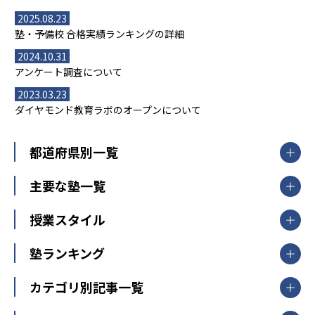
2025.08.23
塾・予備校 合格実績ランキングの詳細
2024.10.31
アンケート調査について
2023.03.23
ダイヤモンド教育ラボのオープンについて
都道府県別一覧
北海道・東北
主要な塾一覧
北海道
青森県
岩手県
宮城県
秋田県
【掲載塾一覧を見る】
授業スタイル
山形県
福島県
臨海セミナー
関東
個別指導
塾ランキング
東京個別指導学院
東京都
神奈川県
埼玉県
千葉県
茨城県
集団授業
個別指導塾TOMAS
栃木県
群馬県
中学受験ランキング
カテゴリ別記事一覧
オンライン指導
明光義塾
大学受験ランキング
北陸
映像授業
ナビ個別指導学院