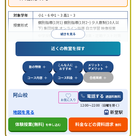
対象学年
小1 ~ 6
中1 ~ 3
高1 ~ 3
個別指導(1対1)
個別指導(1対2~)
少人数制(10人以
授業形式
下)
集団授業
オンライン指導
自立学習
映像授業
続きを見る
中学受験
高校受験
大学受験
授業・定期テスト対策
内申点対策
学習習慣の定着
国公立大対策
私大対策
目的
共通テスト対策
英検(英語検定)対策
英語・英会話特
近くの教室を探す
化対策
中高一貫校生に対応
授業の振替可能
不登校生に対
こんな人に
メリット・
応
学習にPC・タブレットを利用
オンライン対応
1
塾の特徴
特徴
おすすめ
デメリット
科目から受講可能
季節講習のみの受講可
自習室あ
り
コース内容
コース料金
合格実績
阿山校
電話する
通話料無料
12:00～22:00（日曜を除く）
地図を見る
新堂駅
体験授業(無料)
料金などの資料請求
を申し込む
無料