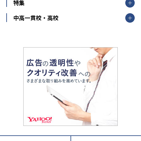
中学受験
特集
新潟県
富山県
石川県
福井県
個別教室のトライ
高校受験
東進ハイスクール
中部
開成番長直伝！子どもの受験を成功させる方法
中高一貫校・高校
大学受験
武田塾
愛知県
静岡県
岐阜県
三重県
長野県
令和時代の失敗しない塾選び
資格取得・学び直し
山梨県
2020年代の教育
中学入試最前線
教育費・塾代
中学受験最前線
近畿
てら先生の教育業界基本メソッド
座談会
大学入試改革
大阪府
運動と遊びを考える
兵庫県
京都府
奈良県
和歌山県
教育全般
親子で極める家庭学習
滋賀県
令和の大学受験は情報戦！
大学受験塾の選び方
ママテクエグザム
情報Ⅰ、数学が苦手な人注目！最短距離の学力
中学受験に熱心な市区町村ランキング
中国
進化する中高一貫校・高校
アップ法
小学校受験
鳥取県
島根県
岡山県
広島県
山口県
悩み多き「大学受験」相談室
家庭教師
四国
英語・英会話・英検対策
徳島県
香川県
愛媛県
高知県
小学校教師が解説！中学受験のリアル
教育ニュース最前線
九州・沖縄
教育ジャーナリストが徹底解説！ 大学受験の羅
福岡県
佐賀県
長崎県
熊本県
大分県
針盤
宮崎県
鹿児島県
沖縄県