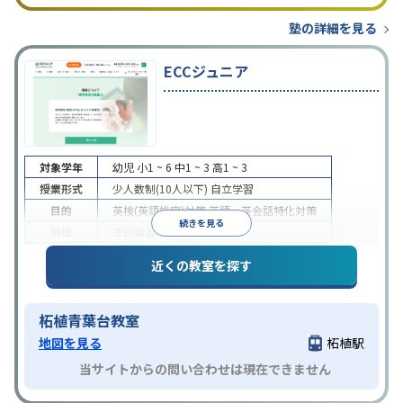
塾の詳細を見る
ECCジュニア
対象学年
幼児
小1 ~ 6
中1 ~ 3
高1 ~ 3
授業形式
少人数制(10人以下)
自立学習
目的
英検(英語検定)対策
英語・英会話特化対策
続きを見る
特徴
季節講習のみの受講可
近くの教室を探す
柘植青葉台教室
地図を見る
柘植駅
当サイトからの問い合わせは現在できません