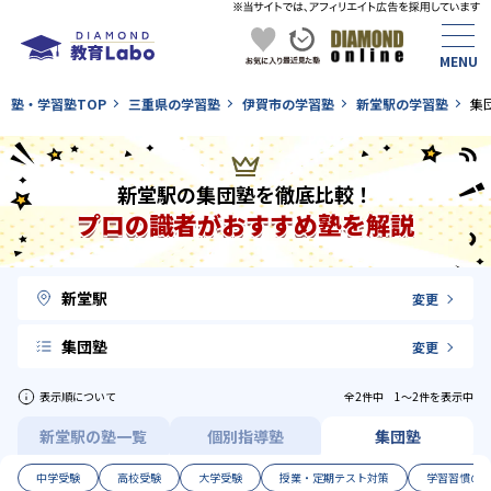
塾・学習塾TOP
三重県の学習塾
伊賀市の学習塾
新堂駅の学習塾
集
新堂駅の集団塾を徹底比較！
プロの識者がおすすめ塾を解説
新堂駅
変更
集団塾
変更
表示順について
全2件中 1〜2件を表示中
新堂駅の塾一覧
個別指導塾
集団塾
中学受験
高校受験
大学受験
授業・定期テスト対策
学習習慣の