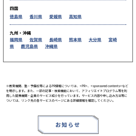
四国
徳島県
香川県
愛媛県
高知県
九州・沖縄
福岡県
佐賀県
長崎県
熊本県
大分県
宮崎
県
鹿児島県
沖縄県
※教育機関、塾・予備校等によるPR情報については、<PR>、<sponsored contents>など
を明示します。また、一部の記事・検索機能において、アフィリエイトプログラム等を利
用した提携機関・企業のサービス紹介を行っています。サービス内容や申し込み方法等に
ついては、リンク先の各サービスのページにある詳細情報を確認してください。
お知らせ