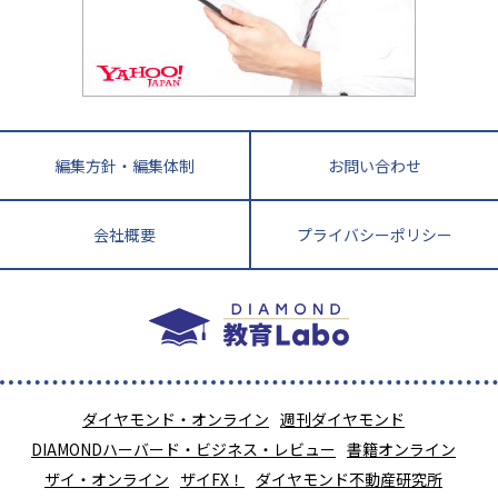
教育ニュース最前線
九州・沖縄
教育ジャーナリストが徹底解説！ 大学受験の羅
福岡県
佐賀県
長崎県
熊本県
大分県
針盤
宮崎県
鹿児島県
沖縄県
編集方針・編集体制
お問い合わせ
会社概要
プライバシーポリシー
ダイヤモンド・オンライン
週刊ダイヤモンド
DIAMONDハーバード・ビジネス・レビュー
書籍オンライン
ザイ・オンライン
ザイFX！
ダイヤモンド不動産研究所