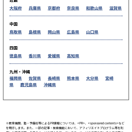
近畿
大阪府
兵庫県
京都府
奈良県
和歌山県
滋賀県
中国
鳥取県
島根県
岡山県
広島県
山口県
四国
徳島県
香川県
愛媛県
高知県
九州・沖縄
福岡県
佐賀県
長崎県
熊本県
大分県
宮崎
県
鹿児島県
沖縄県
※教育機関、塾・予備校等によるPR情報については、<PR>、<sponsored contents>など
を明示します。また、一部の記事・検索機能において、アフィリエイトプログラム等を利