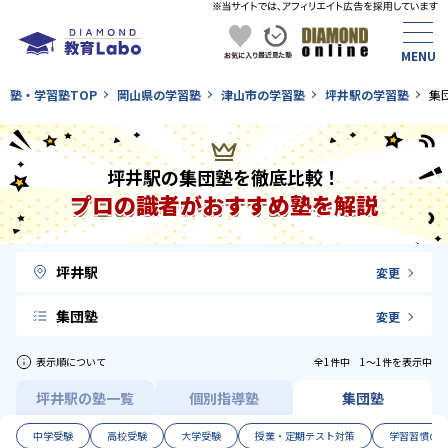
塾・学習塾TOP
岡山県の学習塾
津山市の学習塾
坪井駅の学習塾
集
坪井駅の集団塾を徹底比較！
プロの識者がおすすめ塾を解説
坪井駅
変更
集団塾
変更
表示順について
全1件中 1〜1件を表示中
坪井駅の塾一覧
個別指導塾
集団塾
中学受験
高校受験
大学受験
授業・定期テスト対策
学習習慣の