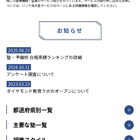
用した提携機関・企業のサービス紹介を行っています。サービス内容や申し込み方法等に
ついては、リンク先の各サービスのページにある詳細情報を確認してください。
お知らせ
2025.08.23
塾・予備校 合格実績ランキングの詳細
2024.10.31
アンケート調査について
2023.03.23
ダイヤモンド教育ラボのオープンについて
都道府県別一覧
北海道・東北
主要な塾一覧
北海道
青森県
岩手県
宮城県
秋田県
【掲載塾一覧を見る】
授業スタイル
山形県
福島県