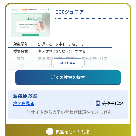
ECCジュニア
対象学年
幼児
小1 ~ 6
中1 ~ 3
高1 ~ 3
授業形式
少人数制(10人以下)
自立学習
目的
英検(英語検定)対策
英語・英会話特化対策
続きを見る
特徴
季節講習のみの受講可
近くの教室を探す
薪森原教室
地図を見る
美作千代駅
当サイトからの問い合わせは現在できません
教室をもっと見る