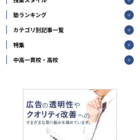
臨海セミナー
関東
個別指導
塾ランキング
東京個別指導学院
東京都
神奈川県
埼玉県
千葉県
茨城県
集団授業
個別指導塾TOMAS
栃木県
群馬県
中学受験ランキング
カテゴリ別記事一覧
オンライン指導
明光義塾
大学受験ランキング
北陸
映像授業
ナビ個別指導学院
中学受験
特集
新潟県
富山県
石川県
福井県
個別教室のトライ
高校受験
東進ハイスクール
中部
開成番長直伝！子どもの受験を成功させる方法
中高一貫校・高校
大学受験
武田塾
愛知県
静岡県
岐阜県
三重県
長野県
令和時代の失敗しない塾選び
資格取得・学び直し
山梨県
2020年代の教育
中学入試最前線
教育費・塾代
中学受験最前線
近畿
てら先生の教育業界基本メソッド
座談会
大学入試改革
大阪府
運動と遊びを考える
兵庫県
京都府
奈良県
和歌山県
教育全般
親子で極める家庭学習
滋賀県
令和の大学受験は情報戦！
大学受験塾の選び方
ママテクエグザム
情報Ⅰ、数学が苦手な人注目！最短距離の学力
中学受験に熱心な市区町村ランキング
中国
進化する中高一貫校・高校
アップ法
小学校受験
鳥取県
島根県
岡山県
広島県
山口県
悩み多き「大学受験」相談室
家庭教師
四国
英語・英会話・英検対策
徳島県
香川県
愛媛県
高知県
小学校教師が解説！中学受験のリアル