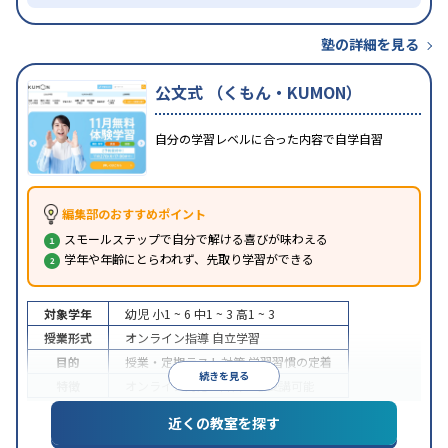
塾の詳細を見る
公文式 （くもん・KUMON）
自分の学習レベルに合った内容で自学自習
編集部のおすすめポイント
スモールステップで自分で解ける喜びが味わえる
学年や年齢にとらわれず、先取り学習ができる
対象学年
幼児
小1 ~ 6
中1 ~ 3
高1 ~ 3
授業形式
オンライン指導
自立学習
目的
授業・定期テスト対策
学習習慣の定着
続きを見る
特徴
オンライン対応
1科目から受講可能
近くの教室を探す