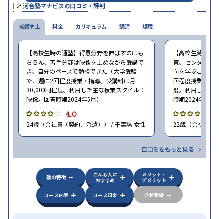
河合塾マナビスの口コミ・評判
※2024年6月調査。
大学受験塾・予備校のアンケート調査方法
を参照
成績向上
料金
カリキュラム
講師
環境
【高校生時の通塾】得意分野を伸ばすのはも
【高校生時の通
ちろん、苦手分野は映像を止めながら受講で
策、センター試
き、自分のペースで勉強できた（大学受験
向を学ぶことがで
で、週に2回程度授業・指導。受講料は月
回程度授業・指導
30,000円程度。利用した主な授業スタイル：
度。利用した主
映像。回答時期2024年5月）
時期2024年5月
4.0
4
24歳（会社員（契約、派遣）） / 千葉県 女性
22歳（会社員<正
口コミをもっと見る
こんな人に
メリット・
塾の特徴
おすすめ
デメリット
コース内容
コース料金
合格実績