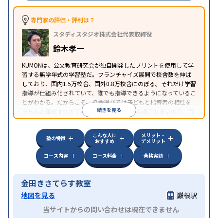
専門家の評価・評判は？
スタディスタジオ株式会社代表取締役
鈴木孝一
KUMONは、公文教育研究会が独自開発したプリントを使用して学
習する無学年式の学習塾だ。フランチャイズ展開で校舎数を伸ば
しており、国内1.5万校舎、国外0.8万校舎にのぼる。それだけ学習
指導が仕組み化されていて、誰でも指導できるようになっているこ
とがわかる。だからこそ、校舎選びでは子どもと指導者の相性を
続きを見る
きちんと確認すべきである。近所に2校舎ある場合も多いので、両
方見学してみることをオススメする。
こんな人に
メリット・
塾の特徴
おすすめ
デメリット
コース内容
コース料金
合格実績
金田きさてらす教室
地図を見る
巌根駅
当サイトからの問い合わせは現在できません