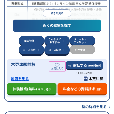
授業形式
個別指導(1対1)
オンライン指導
自立学習
映像授業
中学受験
高校受験
大学受験
医学部受験
授業・定期
続きを見る
目的
テスト対策
内申点対策
学習習慣の定着
国公立大対
策
私大対策
共通テスト対策
英検(英語検定)対策
近くの教室を探す
中高一貫校生に対応
授業の振替可能
不登校生に対
特徴
応
学習にPC・タブレットを利用
オンライン対応
1
科目から受講可能
自習室あり
こんな人に
メリット・
塾の特徴
おすすめ
デメリット
コース内容
コース料金
合格実績
木更津駅前校
電話する
通話料無料
14:00～22:00
地図を見る
木更津駅
体験授業(無料)
料金などの資料請求
を申し込む
無料
塾の詳細を見る