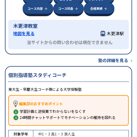
コース内容
コース料金
合格実績
木更津教室
地図を見る
木更津駅
当サイトからの問い合わせは現在できません
塾の詳細を見る
個別指導塾スタディコーチ
東大生・早慶大生コーチ陣による大学受験塾
編集部のおすすめポイント
学習計画と逆授業でわからないをなくす
24時間チャットサポートでモチベーションの維持を図れる
対象学年
中1 ~ 3
高1 ~ 3
浪人生