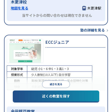
木更津校
地図を見る
木更津駅
当サイトからの問い合わせは現在できません
塾の詳細を見る
ECCジュニア
対象学年
幼児
小1 ~ 6
中1 ~ 3
高1 ~ 3
授業形式
少人数制(10人以下)
自立学習
目的
英検(英語検定)対策
英語・英会話特化対策
続きを見る
特徴
季節講習のみの受講可
近くの教室を探す
金田畔戸教室