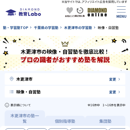
塾・学習塾TOP
千葉県の学習塾
木更津市の学習塾
映像・自習塾
木更津市の映像・自習塾を徹底比較！
プロの識者がおすすめ塾を解説
木更津市
変更
映像・自習塾
変更
表示順について
全16件中 1〜16件を表示中
木更津市の塾一
覧
個別指導塾
集団塾