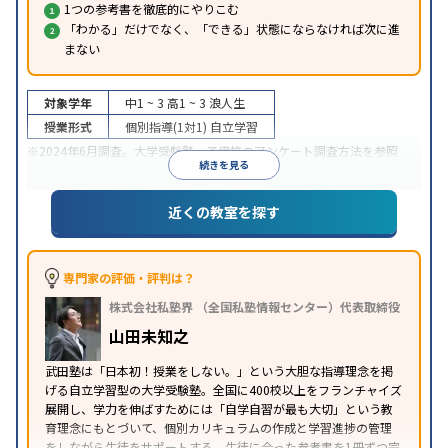
1つの参考書を徹底的にやりこむ
「わかる」だけでなく、「できる」状態にならなければ次に進
まない
対象学年
中1 ~ 3
高1 ~ 3
浪人生
授業形式
個別指導(1対1)
自立学習
※2024年6月調査。
大学受験塾・予備校のアンケート調査方法
を参照
続きを見る
近くの教室を探す
専門家の評価・評判は？
株式会社私塾界 （全国私塾情報センター）代表取締役
山田未知之
武田塾は「日本初！授業をしない。」という大胆な指導理念を掲
げる自立学習型の大学受験塾。全国に400校以上をフランチャイズ
展開し、学力を伸ばすためには「自学自習が最も大切」という教
育理念にもとづいて、個別カリキュラムの作成と学習進捗の管理
をしながら生徒をサポートする。生徒に合った参考書を1冊ずつ完