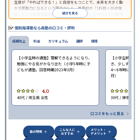
生徒が「やればできる！」と自信をもつことで、未来を大きく動
かす原動力になるという理念のもと、業界初の「1科目＋20点保
続きを見る
証」という成績保証制度を採用。同社が開発したオリジナル教材
「フォレスタシリーズ」は全国各地の学習塾でも採用されてい
る。
個別指導塾なら森塾の口コミ・評判
成績向上
料金
カリキュラム
講師
環境
【小学生時の通塾】理解できるようになり、
【小学生時の通
勉強にやる気がかなり出た（小学5年時に子
き、少しずつ成
どもが通塾。回答時期2023年3月）
4〜6年時に子ど
月）
4.0
4
40代 / 埼玉県 女性
30代 / 神奈川県
口コミをもっと見る
こんな人に
メリット・
塾の特徴
おすすめ
デメリット