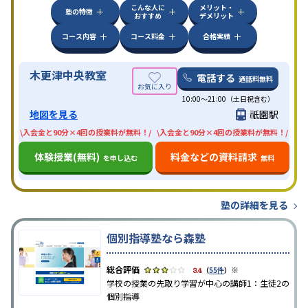
こんな人に
メリット・
塾の特徴
おすすめ
デメリット
コース内容
コース料金
合格実績
木更津中央教室
電話する
通話料無料
10:00〜21:00（土日祝含む）
地図を見る
祇園駅
\入会金と90分×4回の授業料が無料！/
\入会金と90分×4回の授業料が無料！/
体験授業(無料)
料金などの資料請求
を申し込む
無料
塾の詳細を見る
個別指導塾なら森塾
※
3.4
（
55件
）
学校の授業の先取り学習が中心の講師1：生徒2の
個別指導