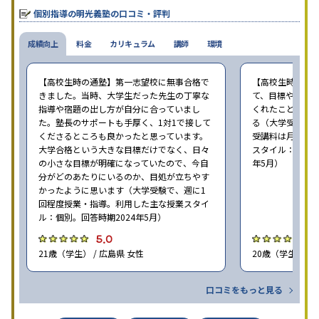
個別指導の明光義塾の口コミ・評判
成績向上
料金
カリキュラム
講師
環境
【高校生時の通塾】第一志望校に無事合格で
【高校生時の通
きました。当時、大学生だった先生の丁寧な
て、目標や勉強
指導や宿題の出し方が自分に合っていまし
くれたことが、
た。塾長のサポートも手厚く、1対1で接して
る（大学受験で、
くださるところも良かったと思っています。
受講料は月35,
大学合格という大きな目標だけでなく、日々
スタイル：個別、
の小さな目標が明確になっていたので、今自
年5月）
分がどのあたりにいるのか、目処が立ちやす
かったように思います（大学受験で、週に1
回程度授業・指導。利用した主な授業スタイ
ル：個別。回答時期2024年5月）
5.0
4
21歳（学生） / 広島県 女性
20歳（学生） / 
口コミをもっと見る