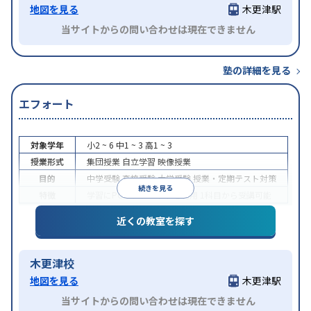
地図を見る
木更津駅
当サイトからの問い合わせは現在できません
塾の詳細を見る
エフォート
対象学年
小2 ~ 6
中1 ~ 3
高1 ~ 3
授業形式
集団授業
自立学習
映像授業
目的
中学受験
高校受験
大学受験
授業・定期テスト対策
続きを見る
特徴
学習にPC・タブレットを利用
1科目から受講可能
近くの教室を探す
木更津校
地図を見る
木更津駅
当サイトからの問い合わせは現在できません