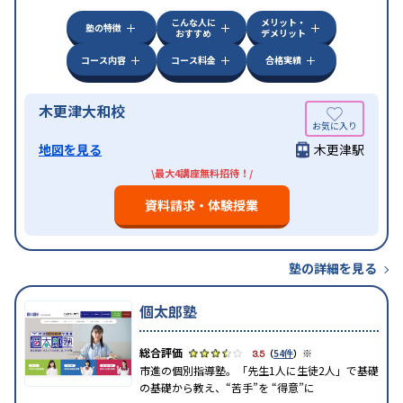
こんな人に
メリット・
塾の特徴
おすすめ
デメリット
コース内容
コース料金
合格実績
木更津大和校
地図を見る
木更津駅
\最大4講座無料招待！/
資料請求・体験授業
塾の詳細を見る
個太郎塾
※
3.5
（
54件
）
市進の個別指導塾。「先生1人に生徒2人」で基礎
の基礎から教え、“苦手”を “得意”に