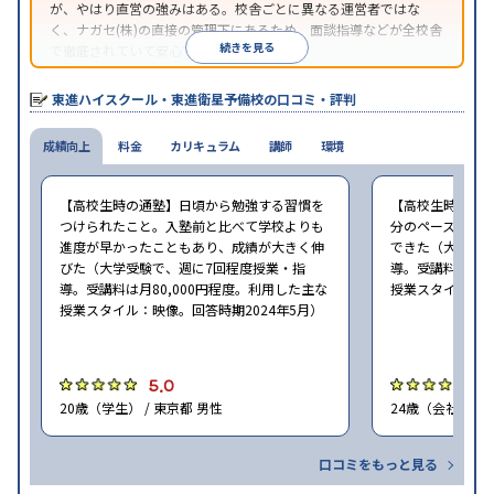
が、やはり直営の強みはある。校舎ごとに異なる運営者ではな
く、ナガセ(株)の直接の管理下にあるため、面談指導などが全校舎
続きを見る
で徹底されていて安心できる。
東進衛星予備校は、運営会社により指導方針や校舎のルールが異
なる。体験授業では、授業のみで判断するのではなく、担当者や
東進ハイスクール・東進衛星予備校の口コミ・評判
校舎雰囲気、校舎での合格実績などを確認すると良いだろう。
成績向上
料金
カリキュラム
講師
環境
【高校生時の通塾】日頃から勉強する習慣を
【高校生時の通
つけられたこと。入塾前と比べて学校よりも
分のペースで進
進度が早かったこともあり、成績が大きく伸
できた（大学受験
びた（大学受験で、週に7回程度授業・指
導。受講料は月8
導。受講料は月80,000円程度。利用した主な
授業スタイル：映
授業スタイル：映像。回答時期2024年5月）
5.0
5
20歳（学生） / 東京都 男性
24歳（会社員<正
口コミをもっと見る