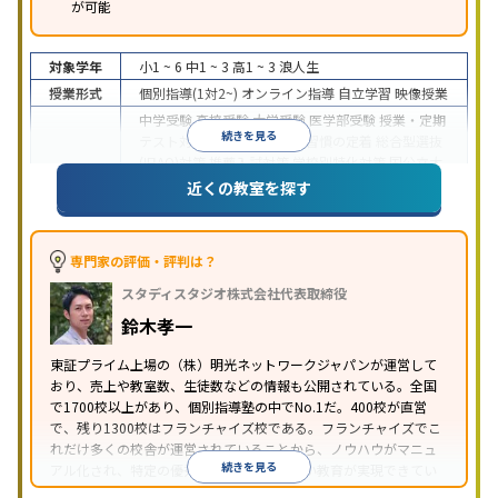
が可能
対象学年
小1 ~ 6
中1 ~ 3
高1 ~ 3
浪人生
授業形式
個別指導(1対2~)
オンライン指導
自立学習
映像授業
中学受験
高校受験
大学受験
医学部受験
授業・定期
続きを見る
テスト対策
内申点対策
学習習慣の定着
総合型選抜
(旧AO)対策
推薦入試対策
学校別特化対策
国公立大
目的
対策
私大対策
共通テスト対策
英検(英語検定)対策
近くの教室を探す
漢検(漢字検定)対策
数学特化対策
英語・英会話特化
対策
その他科目別特化対策
中高一貫校生に対応
特待生・奨学金制度あり
授業
専門家の評価・評判は？
の振替可能
不登校生に対応
学習にPC・タブレット
スタディスタジオ株式会社代表取締役
特徴
を利用
オンライン対応
1科目から受講可能
季節講
習のみの受講可
発達障害の子どもに対応
自習室あ
鈴木孝一
り
※2023年3月調査。
小学校高学年の個別指導塾アンケート調査方法
を参
東証プライム上場の（株）明光ネットワークジャパンが運営して
おり、売上や教室数、生徒数などの情報も公開されている。全国
照
で1700校以上があり、個別指導塾の中でNo.1だ。400校が直営
で、残り1300校はフランチャイズ校である。フランチャイズでこ
れだけ多くの校舎が運営されていることから、ノウハウがマニュ
続きを見る
アル化され、特定の優秀な人材に依存しない教育が実現できてい
ることが推測される。