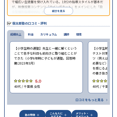
で幅広い生徒層を受け入れている。1対2の指導スタイルが基本だ
が、映像授業コンテンツ「ウイングネット」をメインにした「自
続きを見る
立型個別指導MANA」も選択できる。
個太郎塾の口コミ・評判
成績向上
料金
カリキュラム
講師
環境
【小学生時の通塾】先生と一緒に解くという
【小学生時の通
ことで苦手な科目も前向きに取り組むことが
テスト対策はし
できた（小学6年時に子どもが通塾。回答時
ツ（例えば国語
期:2023年3月）
め算など）を習
を感じるように
の書き抜きのコ
5.0
4
40代 / 千葉県 女性
40代 / 千葉県 女
口コミをもっと見る
こんな人に
メリット・
塾の特徴
おすすめ
デメリット