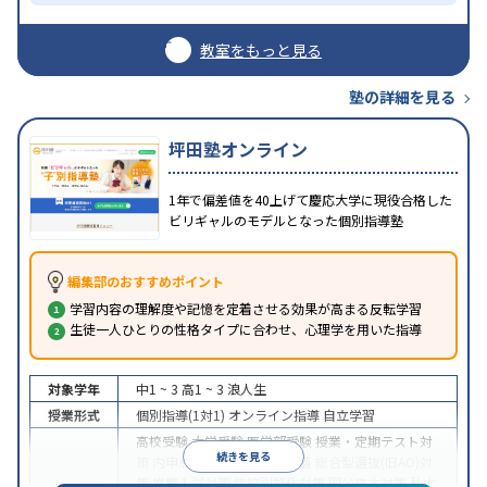
教室をもっと見る
塾の詳細を見る
坪田塾オンライン
1年で偏差値を40上げて慶応大学に現役合格した
ビリギャルのモデルとなった個別指導塾
編集部のおすすめポイント
学習内容の理解度や記憶を定着させる効果が高まる反転学習
生徒一人ひとりの性格タイプに合わせ、心理学を用いた指導
対象学年
中1 ~ 3
高1 ~ 3
浪人生
授業形式
個別指導(1対1)
オンライン指導
自立学習
高校受験
大学受験
医学部受験
授業・定期テスト対
続きを見る
策
内申点対策
学習習慣の定着
総合型選抜(旧AO)対
策
推薦入試対策
学校別特化対策
国公立大対策
私大