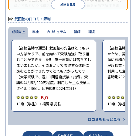
続きを見る
璧にするという指導スタイルで、参考書の問題を全部正解するま
で繰り返し問題を解くことで偏差値をあげるという手法を取って
いる。
武田塾の口コミ・評判
成績向上
料金
カリキュラム
講師
環境
【高校生時の通塾】武田塾の先生はとてもい
【高校生時の通
い方ばかりで、前を向いて受験勉強に取り組
たため、第一志
むことができました!! 第一志望には落ちてし
幅に成績が向上し
まいましたが、そのおかげで希望する進路に
程度授業・指導。
進むことができたのでとてもよかったです！
利用した主な授
（大学受験で、週に1回程度授業・指導。受
答時期2024年5
講料は月52,000円程度。利用した主な授業ス
タイル：個別。回答時期2024年5月）
5.0
4
18歳（学生） / 福岡県 男性
18歳（学生） / 
口コミをもっと見る
こんな人に
メリット・