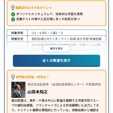
編集部のおすすめポイント
オリジナルカリキュラムで、効率的な学習を実現
定期テスト対策や入試対策に多くの知見を持つ
対象学年
小1 ~ 6
中1 ~ 3
高1 ~ 3
授業形式
個別指導(1対2~)
オンライン指導
自立学習
映像授業
中学受験
高校受験
大学受験
授業・定期テスト対策
続きを見る
内申点対策
学習習慣の定着
総合型選抜(旧AO)対策
推薦入試対策
学校別特化対策
国公立大対策
私大対
目的
策
共通テスト対策
英検(英語検定)対策
漢検(漢字検
近くの教室を探す
定)対策
数学特化対策
英語・英会話特化対策
その他
科目別特化対策
中高一貫校生に対応
授業の振替可能
不登校生に対
専門家の評価・評判は？
応
学習にPC・タブレットを利用
オンライン対応
1
特徴
株式会社私塾界 （全国私塾情報センター）代表取締役
科目から受講可能
季節講習のみの受講可
自習室あ
り
山田未知之
※2023年3月調査。
小学校高学年の個別指導塾アンケート調査方法
を参
個太郎塾は、東京・千葉を中心に教室を展開する市進学院グルー
照
プの個別指導塾。フランチャイズによる校舎展開にも注力してお
り、ドミナント展開を積極的に行っている。受験指導から補習ま