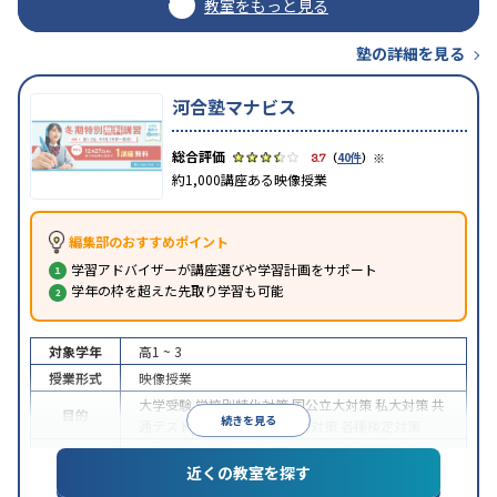
教室をもっと見る
塾の詳細を見る
河合塾マナビス
※
3.7
（
40件
）
約1,000講座ある映像授業
編集部のおすすめポイント
学習アドバイザーが講座選びや学習計画をサポート
学年の枠を超えた先取り学習も可能
対象学年
高1 ~ 3
授業形式
映像授業
大学受験
学校別特化対策
国公立大対策
私大対策
共
目的
続きを見る
通テスト対策
英検(英語検定)対策
各種検定対策
中高一貫校生に対応
学習にPC・タブレットを利用
近くの教室を探す
特徴
1科目から受講可能
季節講習のみの受講可
自習室あ
り