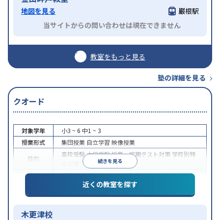
地図を見る
巌根駅
当サイトからの問い合わせは現在できません
教室をもっと見る
塾の詳細を見る
クオード
対象学年
小3 ~ 6
中1 ~ 3
授業形式
集団授業
自立学習
映像授業
高校受験
大学受験
授業・定期テスト対策
学校別特
目的
続きを見る
化対策
特徴
学習にPC・タブレットを利用
近くの教室を探す
木更津校