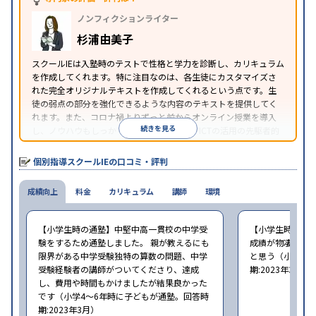
中高一貫校生に対応
オンライン対応
1科目から受講
特徴
ノンフィクションライター
可能
季節講習のみの受講可
自習室あり
※2023年3月調査。
小学校高学年の個別指導塾アンケート調査方法
を参
杉浦由美子
照
スクールIEは入塾時のテストで性格と学力を診断し、カリキュラム
を作成してくれます。特に注目なのは、各生徒にカスタマイズさ
れた完全オリジナルテキストを作成してくれるという点です。生
徒の弱点の部分を強化できるような内容のテキストを提供してく
れます。また、コロナ禍よりずっと前からオンライン授業を導入
続きを見る
し、ノウハウもしっかりとしています。AIやICTの活用の先駆者的
な個別指導塾です。
個別指導スクールIEの口コミ・評判
成績向上
料金
カリキュラム
講師
環境
【小学生時の通塾】中堅中高一貫校の中学受
【小学生時の通
験をするため通塾しました。 親が教えるにも
成績が物凄く悪
限界がある中学受験独特の算数の問題、中学
と思う（小学6年
受験経験者の講師がついてくださり、達成
期:2023年3月）
し、費用や時間もかけましたが結果良かった
です（小学4〜6年時に子どもが通塾。回答時
期:2023年3月）