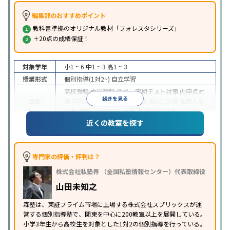
編集部のおすすめポイント
教科書準拠のオリジナル教材「フォレスタシリーズ」
＋20点の成績保証！
対象学年
小1 ~ 6
中1 ~ 3
高1 ~ 3
授業形式
個別指導(1対2~)
自立学習
高校受験
大学受験
授業・定期テスト対策
内申点対
続きを見る
目的
策
学習習慣の定着
総合型選抜(旧AO)対策
推薦入試
対策
学校別特化対策
英検(英語検定)対策
近くの教室を探す
成績保証制度あり
1科目から受講可能
季節講習のみ
特徴
の受講可
自習室あり
※2023年3月調査。
小学校高学年の個別指導塾アンケート調査方法
を参
照
専門家の評価・評判は？
株式会社私塾界 （全国私塾情報センター）代表取締役
山田未知之
森塾は、東証プライム市場に上場する株式会社スプリックスが運
営する個別指導塾で、関東を中心に200教室以上を展開している。
小学3年生から高校生を対象とした1対2の個別指導を行っている。