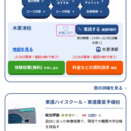
塾の特徴
おすすめ
デメリット
コース内容
コース料金
合格実績
木更津校
電話する
通話料無料
受付時間：13:00〜21:00(日曜
を除く)
地図を見る
木更津駅
\入力は簡単！最短30秒で完了/
\入力は簡単！最短30秒で完了/
体験授業(無料)
料金などの資料請求
を申し込む
無料
塾の詳細を見る
東進ハイスクール・東進衛星予備校
※
3.8
（
38件
）
自分に合った映像授業で、現役での難関大学合格
を目指す