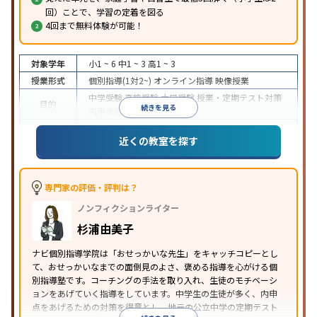
回）ことで、学習の定着を図る
4回まで無料体験が可能！
対象学年
小1 ~ 6
中1 ~ 3
高1 ~ 3
授業形式
個別指導(1対2~)
オンライン指導
映像授業
中学受験
高校受験
大学受験
授業・定期テスト対策
目的
続きを見る
内申点対策
学習習慣の定着
成績保証制度あり
授業の振替可能
オンライン対応
近くの教室を探す
特徴
1科目から受講可能
季節講習のみの受講可
自習室あ
り
※2023年3月調査。
小学校高学年の個別指導塾アンケート調査方法
を参
照
専門家の評価・評判は？
ノンフィクションライター
杉浦由美子
ナビ個別指導学院は「おせっかいな先生」をキャッチコピーとし
て、おせっかいなまでの面倒見のよさ、褒める指導を心がける個
別指導塾です。コーチングの手法を取り入れ、生徒のモチベーシ
ョンをあげていく指導をしています。中学生の生徒が多く、内申
点をあげるための対策を得意とし、地元の公立中学の定期テスト