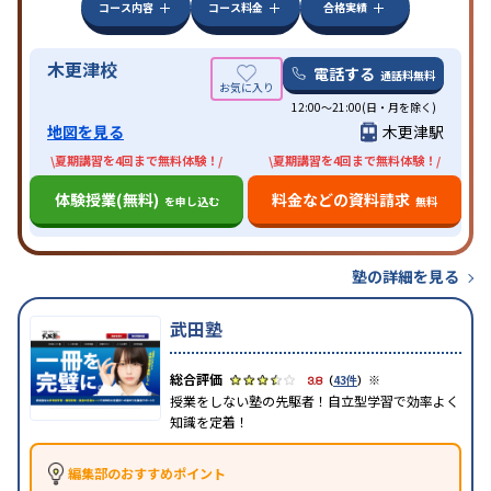
コース内容
コース料金
合格実績
木更津校
電話する
通話料無料
12:00～21:00(日・月を除く)
地図を見る
木更津駅
\夏期講習を4回まで無料体験！/
\夏期講習を4回まで無料体験！/
体験授業(無料)
料金などの資料請求
を申し込む
無料
塾の詳細を見る
武田塾
※
3.8
（
43件
）
授業をしない塾の先駆者！自立型学習で効率よく
知識を定着！
編集部のおすすめポイント