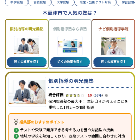
中学受験
高校受験
大学受験
授業・定期テスト対策
学習習慣の
木更津市で人気の塾は？
個別指導の明光義塾
個別指導塾なら森塾
ナビ個別指導学院
近くの教室を探す
近くの教室を探す
近くの教室を探す
個別指導の明光義塾
※
3.6
（
53件
）
個別指導塾の最大手！ 生徒自らが考えることを
重視した1対2〜の個別指導
編集部のおすすめポイント
テストや受験で発揮できる考える力を養う対話型の授業
地域の学校を熟知しており、定期テストの範囲に合わせた対策