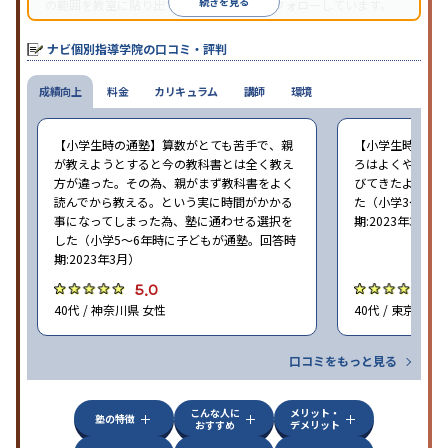
続きを見る
の範囲を教室に貼り出すなど手厚く学習をフォローしています。
オリジナルテキストを使用しており、特に英語は各教科書に合わ
せたテキストを使った「先取り学習」で理解度を深められます。
ナビ個別指導学院の口コミ・評判
成績向上
料金
カリキュラム
講師
環境
【小学生時の通塾】算数がとても苦手で、親
【小学生時の通
が教えようとすると今の教科書とは全く教え
ろはよくやり方
方が違った。その為、親がまず教科書をよく
びてきたようで
読んでから教える。という実に時間がかかる
た（小学3〜6年
事になってしまった為、塾に通わせる選択を
期:2023年3月）
した（小学5〜6年時に子どもが通塾。回答時
期:2023年3月）
5.0
4
40代 / 神奈川県 女性
40代 / 東京都 女
口コミをもっと見る
こんな人に
メリット・
塾の特徴
おすすめ
デメリット