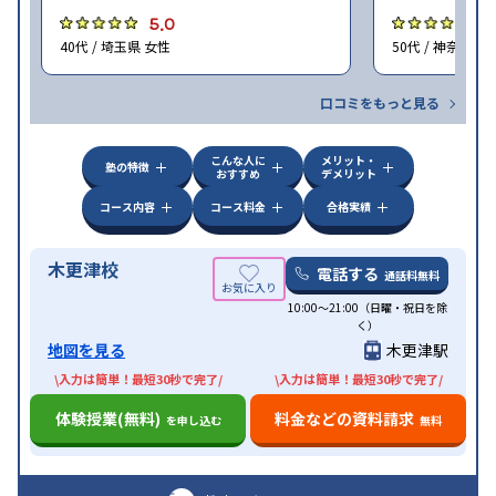
5.0
4
40代 / 埼玉県 女性
50代 / 神奈川県
口コミをもっと見る
こんな人に
メリット・
塾の特徴
おすすめ
デメリット
コース内容
コース料金
合格実績
木更津校
電話する
通話料無料
10:00～21:00（日曜・祝日を除
く）
地図を見る
木更津駅
\入力は簡単！最短30秒で完了/
\入力は簡単！最短30秒で完了/
体験授業(無料)
料金などの資料請求
を申し込む
無料