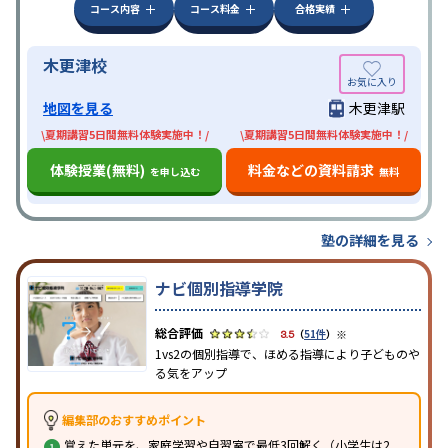
コース内容
コース料金
合格実績
木更津校
地図を見る
木更津駅
\夏期講習5日間無料体験実施中！/
\夏期講習5日間無料体験実施中！/
体験授業(無料)
料金などの資料請求
を申し込む
無料
塾の詳細を見る
ナビ個別指導学院
※
3.5
（
51件
）
1vs2の個別指導で、ほめる指導により子どものや
る気をアップ
編集部のおすすめポイント
覚えた単元を、家庭学習や自習室で最低3回解く（小学生は2