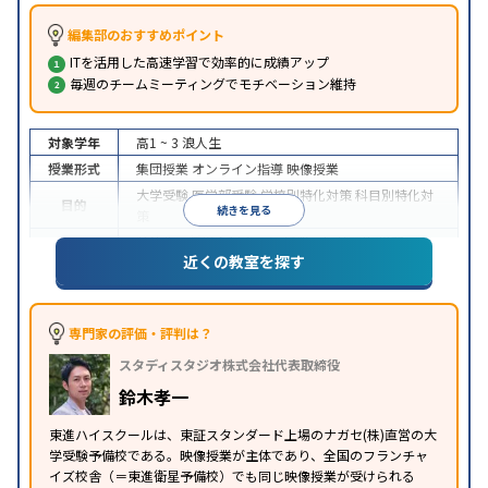
編集部のおすすめポイント
ITを活用した高速学習で効率的に成績アップ
毎週のチームミーティングでモチベーション維持
対象学年
高1 ~ 3
浪人生
授業形式
集団授業
オンライン指導
映像授業
大学受験
医学部受験
学校別特化対策
科目別特化対
目的
続きを見る
策
特待生・奨学金制度あり
授業の振替可能
学習に
近くの教室を探す
特徴
PC・タブレットを利用
1科目から受講可能
季節講
習のみの受講可
※2024年6月調査。
大学受験塾・予備校のアンケート調査方法
を参照
専門家の評価・評判は？
スタディスタジオ株式会社代表取締役
鈴木孝一
東進ハイスクールは、東証スタンダード上場のナガセ(株)直営の大
学受験予備校である。映像授業が主体であり、全国のフランチャ
イズ校舎（＝東進衛星予備校）でも同じ映像授業が受けられる