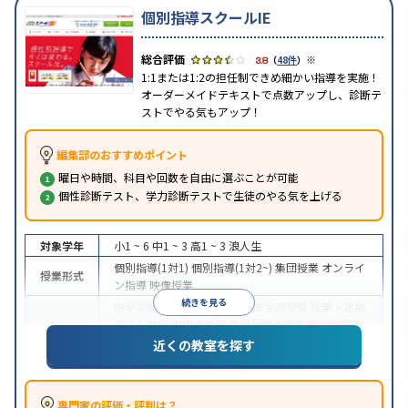
個別指導スクールIE
※
3.8
（
48件
）
1:1または1:2の担任制できめ細かい指導を実施！
オーダーメイドテキストで点数アップし、診断テ
ストでやる気もアップ！
編集部のおすすめポイント
曜日や時間、科目や回数を自由に選ぶことが可能
個性診断テスト、学力診断テストで生徒のやる気を上げる
対象学年
小1 ~ 6
中1 ~ 3
高1 ~ 3
浪人生
個別指導(1対1)
個別指導(1対2~)
集団授業
オンライ
授業形式
ン指導
映像授業
続きを見る
中学受験
高校受験
大学受験
医学部受験
授業・定期
テスト対策
内申点対策
学習習慣の定着
総合型選抜
(旧AO)対策
推薦入試対策
学校別特化対策
国公立大
近くの教室を探す
目的
対策
私大対策
共通テスト対策
英検(英語検定)対策
漢検(漢字検定)対策
数学特化対策
その他科目別特化
対策
専門家の評価・評判は？