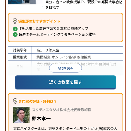
自分に合った映像授業で、現役での難関大学合格
を目指す
編集部のおすすめポイント
ITを活用した高速学習で効率的に成績アップ
毎週のチームミーティングでモチベーション維持
対象学年
高1 ~ 3
浪人生
授業形式
集団授業
オンライン指導
映像授業
大学受験
医学部受験
学校別特化対策
科目別特化対
目的
続きを見る
策
特待生・奨学金制度あり
授業の振替可能
学習に
近くの教室を探す
特徴
PC・タブレットを利用
1科目から受講可能
季節講
習のみの受講可
※2024年6月調査。
大学受験塾・予備校のアンケート調査方法
を参照
専門家の評価・評判は？
スタディスタジオ株式会社代表取締役
鈴木孝一
東進ハイスクールは、東証スタンダード上場のナガセ(株)直営の大