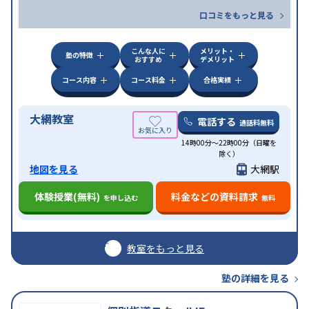
口コミをもっと見る
こんな人に
メリット・
塾の特徴
おすすめ
デメリット
コース内容
コース料金
合格実績
大網教室
電話する
通話料無料
14時00分〜22時00分（日曜を
除く）
地図を見る
大網駅
体験授業(無料)
料金などの資料請求
を申し込む
無料
教室をもっと見る
塾の詳細を見る