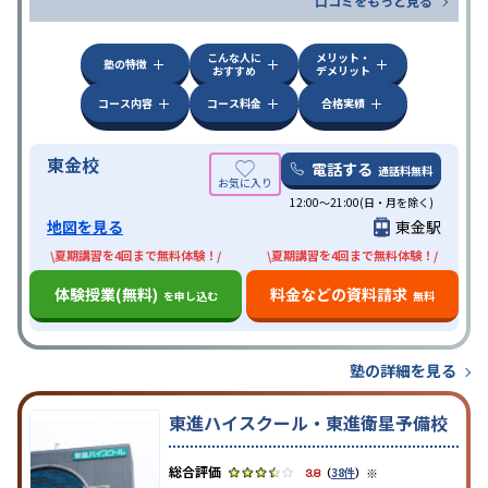
口コミをもっと見る
こんな人に
メリット・
塾の特徴
おすすめ
デメリット
コース内容
コース料金
合格実績
東金校
電話する
通話料無料
12:00～21:00(日・月を除く)
地図を見る
東金駅
\夏期講習を4回まで無料体験！/
\夏期講習を4回まで無料体験！/
体験授業(無料)
料金などの資料請求
を申し込む
無料
塾の詳細を見る
東進ハイスクール・東進衛星予備校
※
3.8
（
38件
）