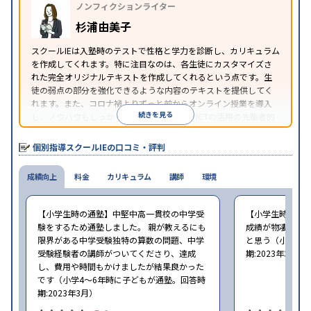
ノンフィクションライター
可能
季節講習のみの受講可
自習室あり
※2023年3月調査。
小学校高学年の個別指導塾アンケート調査方法
を参
杉浦由美子
照
スクールIEは入塾時のテストで性格と学力を診断し、カリキュラム
を作成してくれます。特に注目なのは、各生徒にカスタマイズさ
れた完全オリジナルテキストを作成してくれるという点です。生
徒の弱点の部分を強化できるような内容のテキストを提供してく
れます。また、コロナ禍よりずっと前からオンライン授業を導入
続きを見る
し、ノウハウもしっかりとしています。AIやICTの活用の先駆者的
な個別指導塾です。
個別指導スクールIEの口コミ・評判
成績向上
料金
カリキュラム
講師
環境
【小学生時の通塾】中堅中高一貫校の中学受
【小学生時の通
験をするため通塾しました。 親が教えるにも
成績が物凄く悪
限界がある中学受験独特の算数の問題、中学
と思う（小学6年
受験経験者の講師がついてくださり、達成
期:2023年3月）
し、費用や時間もかけましたが結果良かった
です（小学4〜6年時に子どもが通塾。回答時
期:2023年3月）