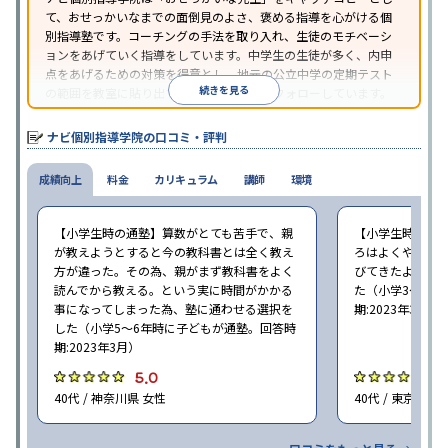
て、おせっかいなまでの面倒見のよさ、褒める指導を心がける個
別指導塾です。コーチングの手法を取り入れ、生徒のモチベーシ
ョンをあげていく指導をしています。中学生の生徒が多く、内申
点をあげるための対策を得意とし、地元の公立中学の定期テスト
続きを見る
の範囲を教室に貼り出すなど手厚く学習をフォローしています。
オリジナルテキストを使用しており、特に英語は各教科書に合わ
せたテキストを使った「先取り学習」で理解度を深められます。
ナビ個別指導学院の口コミ・評判
成績向上
料金
カリキュラム
講師
環境
【小学生時の通塾】算数がとても苦手で、親
【小学生時の通
が教えようとすると今の教科書とは全く教え
ろはよくやり方
方が違った。その為、親がまず教科書をよく
びてきたようで
読んでから教える。という実に時間がかかる
た（小学3〜6年
事になってしまった為、塾に通わせる選択を
期:2023年3月）
した（小学5〜6年時に子どもが通塾。回答時
期:2023年3月）
5.0
4
40代 / 神奈川県 女性
40代 / 東京都 女