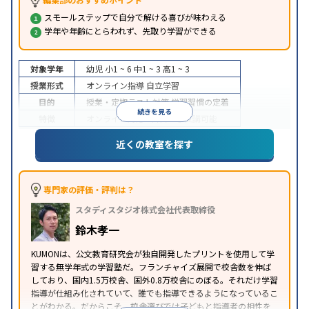
スモールステップで自分で解ける喜びが味わえる
学年や年齢にとらわれず、先取り学習ができる
対象学年
幼児
小1 ~ 6
中1 ~ 3
高1 ~ 3
授業形式
オンライン指導
自立学習
目的
授業・定期テスト対策
学習習慣の定着
続きを見る
特徴
オンライン対応
1科目から受講可能
近くの教室を探す
専門家の評価・評判は？
スタディスタジオ株式会社代表取締役
鈴木孝一
KUMONは、公文教育研究会が独自開発したプリントを使用して学
習する無学年式の学習塾だ。フランチャイズ展開で校舎数を伸ば
しており、国内1.5万校舎、国外0.8万校舎にのぼる。それだけ学習
指導が仕組み化されていて、誰でも指導できるようになっているこ
とがわかる。だからこそ、校舎選びでは子どもと指導者の相性を