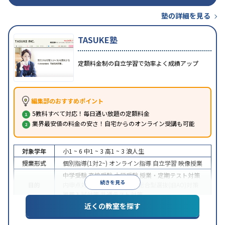
塾の詳細を見る
TASUKE塾
定額料金制の自立学習で効率よく成績アップ
編集部のおすすめポイント
5教科すべて対応！毎日通い放題の定額料金
業界最安値の料金の安さ！自宅からのオンライン受講も可能
対象学年
小1 ~ 6
中1 ~ 3
高1 ~ 3
浪人生
授業形式
個別指導(1対2~)
オンライン指導
自立学習
映像授業
中学受験
高校受験
大学受験
授業・定期テスト対策
続きを見る
目的
内申点対策
学習習慣の定着
総合型選抜(旧AO)対策
推薦入試対策
共通テスト対策
近くの教室を探す
中高一貫校生に対応
授業の振替可能
不登校生に対
応
学習にPC・タブレットを利用
オンライン対応
1
特徴