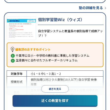
塾の詳細を見る
個別学習塾Wiz（ウィズ）
自立学習システムと教室長の個別指導で成績アッ
プ！？
編集部のおすすめポイント
千葉市公立小・中学校の教科書に準拠した学習システム
生徒個々に合わせたフルオーダーカリキュラム
対象学年
小1 ~ 6
中1 ~ 3
高1 ~ 2
個別指導(1対1)
少人数制(10人以下)
自立学習
映像
授業形式
授業
続きを見る
高校受験
大学受験
授業・定期テスト対策
内申点対
目的
策
学習習慣の定着
推薦入試対策
近くの教室を探す
授業の振替可能
不登校生に対応
学習にPC・タブレ
特徴
ットを利用
1科目から受講可能
季節講習のみの受講
可
発達障害の子どもに対応
自習室あり