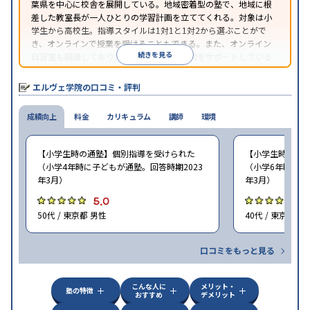
葉県を中心に校舎を展開している。地域密着型の塾で、地域に根
差した教室長が一人ひとりの学習計画を立ててくれる。対象は小
学生から高校生。指導スタイルは1対1と1対2から選ぶことがで
き、オンラインで授業を受けることもできる。また、オンライン
続きを見る
自習室も開講しており、通話アプリでの質問をサポートしている
コースもある。
エルヴェ学院の口コミ・評判
成績向上
料金
カリキュラム
講師
環境
【小学生時の通塾】個別指導を受けられた
【小学生時の通
（小学4年時に子どもが通塾。回答時期2023
（小学6年時に子
年3月）
年3月）
5.0
4
50代 / 東京都 男性
40代 / 東京都 男
口コミをもっと見る
こんな人に
メリット・
塾の特徴
おすすめ
デメリット