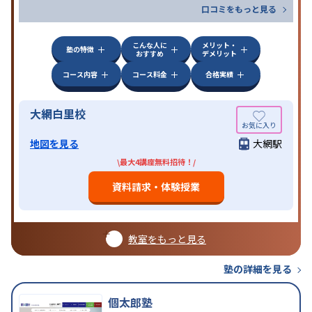
口コミをもっと見る
こんな人に
メリット・
塾の特徴
おすすめ
デメリット
コース内容
コース料金
合格実績
大網白里校
地図を見る
大網駅
\最大4講座無料招待！/
資料請求・体験授業
教室をもっと見る
塾の詳細を見る
個太郎塾