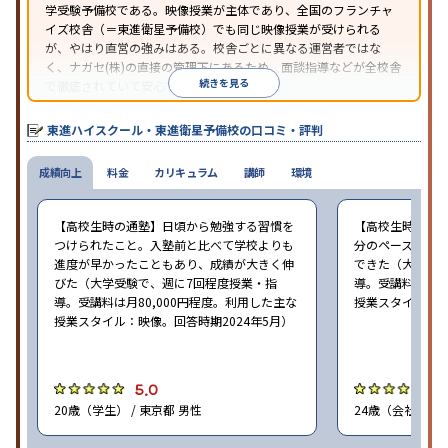
学受験予備校である。映像授業が主体であり、全国のフランチャ
イズ校舎（＝東進衛星予備校）でも同じ映像授業が受けられる
が、やはり直営の強みはある。校舎ごとに異なる運営者ではな
く、ナガセ(株)の直接の管理下にあるため、面談指導などが全校舎
続きを見る
で徹底されていて安心できる。
東進衛星予備校は、運営会社により指導方針や校舎のルールが異
なる。体験授業では、授業のみで判断するのではなく、担当者や
東進ハイスクール・東進衛星予備校の口コミ・評判
校舎雰囲気、校舎での合格実績などを確認すると良いだろう。
成績向上
料金
カリキュラム
講師
環境
【高校生時の通塾】日頃から勉強する習慣を
【高校生時の通
つけられたこと。入塾前と比べて学校よりも
分のペースで進
進度が早かったこともあり、成績が大きく伸
できた（大学受験
びた（大学受験で、週に7回程度授業・指
導。受講料は月8
導。受講料は月80,000円程度。利用した主な
授業スタイル：映
授業スタイル：映像。回答時期2024年5月）
5.0
5
20歳（学生） / 東京都 男性
24歳（会社員<正