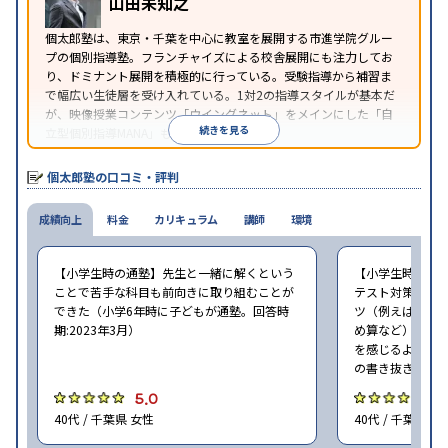
山田未知之
※2023年3月調査。
小学校高学年の個別指導塾アンケート調査方法
を参
個太郎塾は、東京・千葉を中心に教室を展開する市進学院グルー
照
プの個別指導塾。フランチャイズによる校舎展開にも注力してお
り、ドミナント展開を積極的に行っている。受験指導から補習ま
で幅広い生徒層を受け入れている。1対2の指導スタイルが基本だ
が、映像授業コンテンツ「ウイングネット」をメインにした「自
続きを見る
立型個別指導MANA」も選択できる。
個太郎塾の口コミ・評判
成績向上
料金
カリキュラム
講師
環境
【小学生時の通塾】先生と一緒に解くという
【小学生時の通
ことで苦手な科目も前向きに取り組むことが
テスト対策はし
できた（小学6年時に子どもが通塾。回答時
ツ（例えば国語
期:2023年3月）
め算など）を習
を感じるように
の書き抜きのコ
5.0
4
40代 / 千葉県 女性
40代 / 千葉県 女