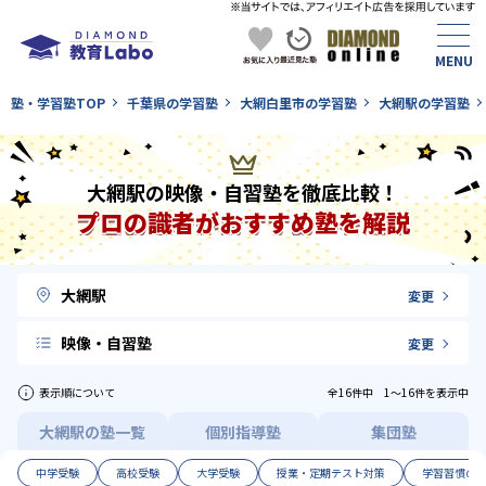
塾・学習塾TOP
千葉県の学習塾
大網白里市の学習塾
大網駅の学習塾
大網駅の映像・自習塾を徹底比較！
プロの識者がおすすめ塾を解説
大網駅
変更
映像・自習塾
変更
表示順について
全16件中 1〜16件を表示中
大網駅の塾一覧
個別指導塾
集団塾
中学受験
高校受験
大学受験
授業・定期テスト対策
学習習慣の