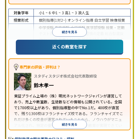
対象学年
小1 ~ 6
中1 ~ 3
高1 ~ 3
浪人生
授業形式
個別指導(1対2~)
オンライン指導
自立学習
映像授業
中学受験
高校受験
大学受験
医学部受験
授業・定期
続きを見る
テスト対策
内申点対策
学習習慣の定着
総合型選抜
(旧AO)対策
推薦入試対策
学校別特化対策
国公立大
目的
対策
私大対策
共通テスト対策
英検(英語検定)対策
近くの教室を探す
漢検(漢字検定)対策
数学特化対策
英語・英会話特化
対策
その他科目別特化対策
中高一貫校生に対応
特待生・奨学金制度あり
授業
専門家の評価・評判は？
の振替可能
不登校生に対応
学習にPC・タブレット
スタディスタジオ株式会社代表取締役
特徴
を利用
オンライン対応
1科目から受講可能
季節講
習のみの受講可
発達障害の子どもに対応
自習室あ
鈴木孝一
り
※2023年3月調査。
小学校高学年の個別指導塾アンケート調査方法
を参
東証プライム上場の（株）明光ネットワークジャパンが運営して
おり、売上や教室数、生徒数などの情報も公開されている。全国
照
で1700校以上があり、個別指導塾の中でNo.1だ。400校が直営
で、残り1300校はフランチャイズ校である。フランチャイズでこ
れだけ多くの校舎が運営されていることから、ノウハウがマニュ
続きを見る
アル化され、特定の優秀な人材に依存しない教育が実現できてい
ることが推測される。
個別指導の明光義塾の口コミ・評判