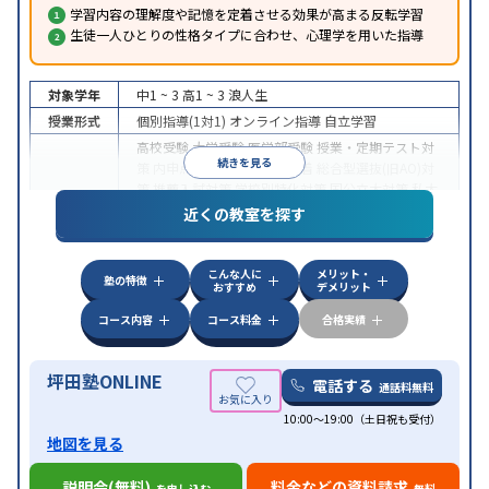
学習内容の理解度や記憶を定着させる効果が高まる反転学習
生徒一人ひとりの性格タイプに合わせ、心理学を用いた指導
対象学年
中1 ~ 3
高1 ~ 3
浪人生
授業形式
個別指導(1対1)
オンライン指導
自立学習
高校受験
大学受験
医学部受験
授業・定期テスト対
続きを見る
策
内申点対策
学習習慣の定着
総合型選抜(旧AO)対
策
推薦入試対策
学校別特化対策
国公立大対策
私大
目的
対策
共通テスト対策
英検(英語検定)対策
漢検(漢字
近くの教室を探す
検定)対策
数学特化対策
英語・英会話特化対策
その
他科目別特化対策
こんな人に
メリット・
中高一貫校生に対応
授業の振替可能
不登校生に対
塾の特徴
おすすめ
デメリット
応
学習にPC・タブレットを利用
オンライン対応
1
特徴
科目から受講可能
季節講習のみの受講可
発達障害
コース内容
コース料金
合格実績
の子どもに対応
坪田塾ONLINE
電話する
通話料無料
10:00～19:00（土日祝も受付）
地図を見る
説明会(無料)
料金などの資料請求
を申し込む
無料