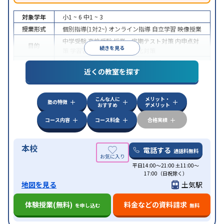
対象学年
小1 ~ 6
中1 ~ 3
授業形式
個別指導(1対2~)
オンライン指導
自立学習
映像授業
中学受験
高校受験
授業・定期テスト対策
内申点対
目的
続きを見る
策
学習習慣の定着
学校別特化対策
授業の振替可能
不登校生に対応
学習にPC・タブレ
近くの教室を探す
特徴
ットを利用
オンライン対応
1科目から受講可能
季
節講習のみの受講可
こんな人に
メリット・
塾の特徴
おすすめ
デメリット
コース内容
コース料金
合格実績
本校
電話する
通話料無料
平日14:00～21:00 土11:00～
17:00（日祝除く）
地図を見る
土気駅
体験授業(無料)
料金などの資料請求
を申し込む
無料