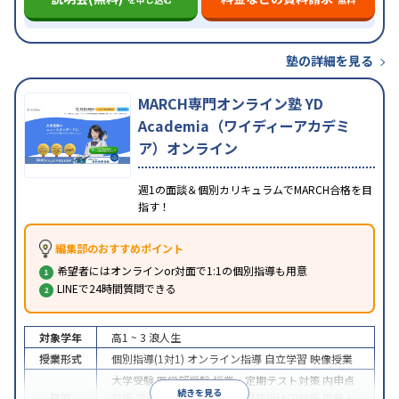
塾の詳細を見る
MARCH専門オンライン塾 YD
Academia（ワイディーアカデミ
ア）オンライン
週1の面談＆個別カリキュラムでMARCH合格を目
指す！
編集部のおすすめポイント
希望者にはオンラインor対面で1:1の個別指導も用意
LINEで24時間質問できる
対象学年
高1 ~ 3
浪人生
授業形式
個別指導(1対1)
オンライン指導
自立学習
映像授業
大学受験
医学部受験
授業・定期テスト対策
内申点
続きを見る
目的
対策
学習習慣の定着
総合型選抜(旧AO)対策
推薦入