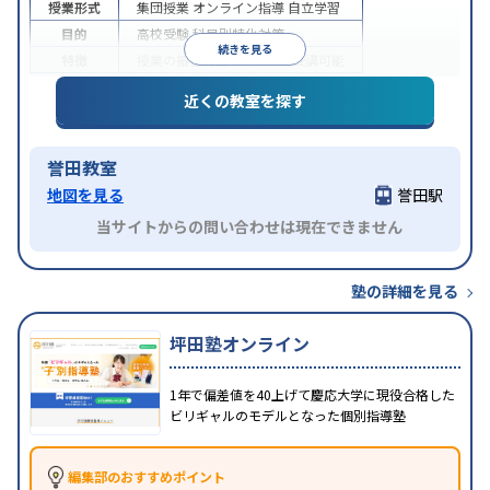
授業形式
集団授業
オンライン指導
自立学習
目的
高校受験
科目別特化対策
続きを見る
特徴
授業の振替可能
1科目から受講可能
近くの教室を探す
誉田教室
地図を見る
誉田駅
当サイトからの問い合わせは現在できません
塾の詳細を見る
坪田塾オンライン
1年で偏差値を40上げて慶応大学に現役合格した
ビリギャルのモデルとなった個別指導塾
編集部のおすすめポイント