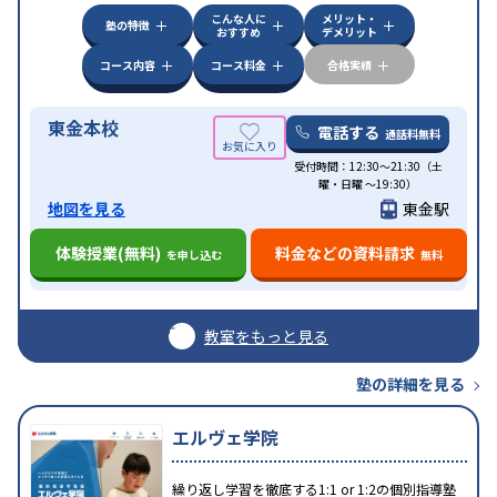
科目から受講可能
発達障害の子どもに対応
自習室
こんな人に
メリット・
あり
塾の特徴
おすすめ
デメリット
コース内容
コース料金
合格実績
東金本校
電話する
通話料無料
受付時間：12:30～21:30（土
曜・日曜 ～19:30）
地図を見る
東金駅
体験授業(無料)
料金などの資料請求
を申し込む
無料
教室をもっと見る
塾の詳細を見る
エルヴェ学院
繰り返し学習を徹底する1:1 or 1:2の個別指導塾