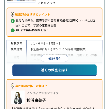
る気をアップ
編集部のおすすめポイント
覚えた単元を、家庭学習や自習室で最低3回解く（小学生は2
回）ことで、学習の定着を図る
4回まで無料体験が可能！
対象学年
小1 ~ 6
中1 ~ 3
高1 ~ 3
授業形式
個別指導(1対2~)
オンライン指導
映像授業
中学受験
高校受験
大学受験
授業・定期テスト対策
目的
続きを見る
内申点対策
学習習慣の定着
成績保証制度あり
授業の振替可能
オンライン対応
近くの教室を探す
特徴
1科目から受講可能
季節講習のみの受講可
自習室あ
り
※2023年3月調査。
小学校高学年の個別指導塾アンケート調査方法
を参
照
専門家の評価・評判は？
ノンフィクションライター
杉浦由美子
ナビ個別指導学院は「おせっかいな先生」をキャッチコピーとし