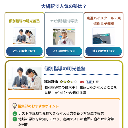
大網駅で人気の塾は？
東進ハイスクール・東
個別指導の明光義塾
ナビ個別指導学院
進衛星予備校
近くの教室を探す
近くの教室を探す
近くの教室を探す
個別指導の明光義塾
※
3.6
（
53件
）
個別指導塾の最大手！ 生徒自らが考えることを
重視した1対2〜の個別指導
編集部のおすすめポイント
テストや受験で発揮できる考える力を養う対話型の授業
地域の学校を熟知しており、定期テストの範囲に合わせた対策
が可能