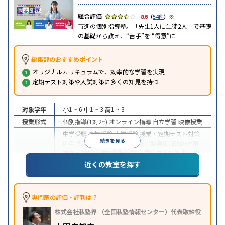
※
3.5
（
54件
）
市進の個別指導塾。「先生1人に生徒2人」で基礎
の基礎から教え、“苦手”を “得意”に
編集部のおすすめポイント
オリジナルカリキュラムで、効率的な学習を実現
定期テスト対策や入試対策に多くの知見を持つ
対象学年
小1 ~ 6
中1 ~ 3
高1 ~ 3
授業形式
個別指導(1対2~)
オンライン指導
自立学習
映像授業
中学受験
高校受験
大学受験
授業・定期テスト対策
続きを見る
内申点対策
学習習慣の定着
総合型選抜(旧AO)対策
推薦入試対策
学校別特化対策
国公立大対策
私大対
目的
策
共通テスト対策
英検(英語検定)対策
漢検(漢字検
近くの教室を探す
定)対策
数学特化対策
英語・英会話特化対策
その他
科目別特化対策
中高一貫校生に対応
授業の振替可能
不登校生に対
専門家の評価・評判は？
応
学習にPC・タブレットを利用
オンライン対応
1
特徴
株式会社私塾界 （全国私塾情報センター）代表取締役
科目から受講可能
季節講習のみの受講可
自習室あ
り