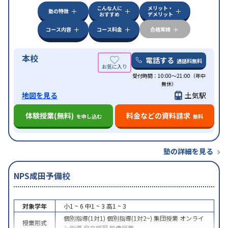
こんな人に
メリット・
塾の特徴
おすすめ
デメリット
コース内容
コース料金
合格実績
本校
電話する
通話料無料
受付時間：10:00～21:00（年中
無休）
地図を見る
土気駅
体験授業(無料)
料金などの資料請求
を申し込む
無料
塾の詳細を見る
NPS成田予備校
対象学年
小1 ~ 6
中1 ~ 3
高1 ~ 3
個別指導(1対1)
個別指導(1対2~)
集団授業
オンライ
授業形式
ン指導
自立学習
映像授業