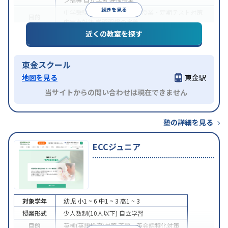
続きを見る
中学受験
高校受験
大学受験
授業・定期テスト対策
目的
内申点対策
学習習慣の定着
近くの教室を探す
授業の振替可能
学習にPC・タブレットを利用
オン
特徴
ライン対応
1科目から受講可能
東金スクール
地図を見る
東金駅
当サイトからの問い合わせは現在できません
塾の詳細を見る
ECCジュニア
対象学年
幼児
小1 ~ 6
中1 ~ 3
高1 ~ 3
授業形式
少人数制(10人以下)
自立学習
目的
英検(英語検定)対策
英語・英会話特化対策