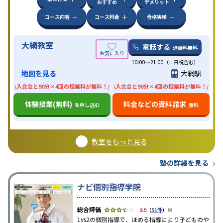
おすすめ
デメリット
コース内容
コース料金
合格実績
大網教室
電話する
通話料無料
10:00〜21:00（土日祝含む）
地図を見る
大網駅
\入会金と90分×4回の授業料が無料！/
\入会金と90分×4回の授業料が無料！/
体験授業(無料)
料金などの資料請求
を申し込む
無料
教室をもっと見る
塾の詳細を見る
ナビ個別指導学院
※
3.5
（
51件
）
1vs2の個別指導で、ほめる指導により子どものや