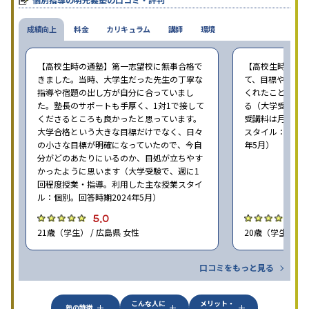
成績向上
料金
カリキュラム
講師
環境
【高校生時の通塾】第一志望校に無事合格で
【高校生時の通
きました。当時、大学生だった先生の丁寧な
て、目標や勉強
指導や宿題の出し方が自分に合っていまし
くれたことが、
た。塾長のサポートも手厚く、1対1で接して
る（大学受験で、
くださるところも良かったと思っています。
受講料は月35,
大学合格という大きな目標だけでなく、日々
スタイル：個別、
の小さな目標が明確になっていたので、今自
年5月）
分がどのあたりにいるのか、目処が立ちやす
かったように思います（大学受験で、週に1
回程度授業・指導。利用した主な授業スタイ
ル：個別。回答時期2024年5月）
5.0
4
21歳（学生） / 広島県 女性
20歳（学生） / 
口コミをもっと見る
こんな人に
メリット・
塾の特徴