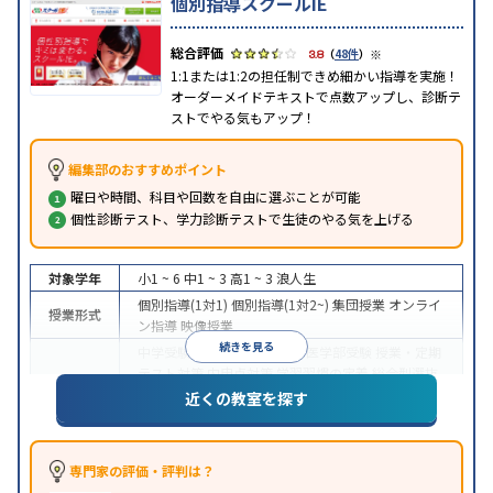
個別指導スクールIE
※
3.8
（
48件
）
1:1または1:2の担任制できめ細かい指導を実施！
オーダーメイドテキストで点数アップし、診断テ
ストでやる気もアップ！
編集部のおすすめポイント
曜日や時間、科目や回数を自由に選ぶことが可能
個性診断テスト、学力診断テストで生徒のやる気を上げる
対象学年
小1 ~ 6
中1 ~ 3
高1 ~ 3
浪人生
個別指導(1対1)
個別指導(1対2~)
集団授業
オンライ
授業形式
ン指導
映像授業
続きを見る
中学受験
高校受験
大学受験
医学部受験
授業・定期
テスト対策
内申点対策
学習習慣の定着
総合型選抜
(旧AO)対策
推薦入試対策
学校別特化対策
国公立大
近くの教室を探す
目的
対策
私大対策
共通テスト対策
英検(英語検定)対策
漢検(漢字検定)対策
数学特化対策
その他科目別特化
対策
専門家の評価・評判は？
中高一貫校生に対応
オンライン対応
1科目から受講
特徴