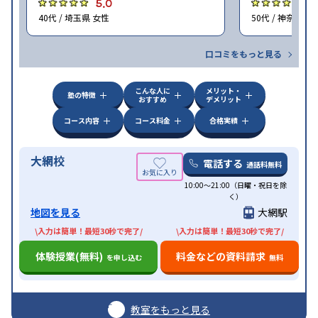
5.0
4
40代 / 埼玉県 女性
50代 / 神奈川県
口コミをもっと見る
こんな人に
メリット・
塾の特徴
おすすめ
デメリット
コース内容
コース料金
合格実績
大網校
電話する
通話料無料
10:00～21:00（日曜・祝日を除
く）
地図を見る
大網駅
\入力は簡単！最短30秒で完了/
\入力は簡単！最短30秒で完了/
体験授業(無料)
料金などの資料請求
を申し込む
無料
教室をもっと見る