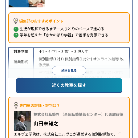
編集部のおすすめポイント
生徒が理解できるまで一人ひとりのペースで進める
学年を超えた「さかのぼり学習」で苦手を克服できる
対象学年
小1 ~ 6
中1 ~ 3
高1 ~ 3
浪人生
個別指導(1対1)
個別指導(1対2~)
オンライン指導
映
授業形式
像授業
続きを見る
中学受験
高校受験
大学受験
授業・定期テスト対策
目的
内申点対策
学習習慣の定着
総合型選抜(旧AO)対策
推薦入試対策
学校別特化対策
近くの教室を探す
中高一貫校生に対応
授業の振替可能
不登校生に対
特徴
応
学習にPC・タブレットを利用
オンライン対応
1
科目から受講可能
季節講習のみの受講可
専門家の評価・評判は？
※2023年3月調査。
小学校高学年の個別指導塾アンケート調査方法
を参
株式会社私塾界 （全国私塾情報センター）代表取締役
照
山田未知之
エルヴェ学院は、株式会社エルヴェが運営する個別指導塾で、千