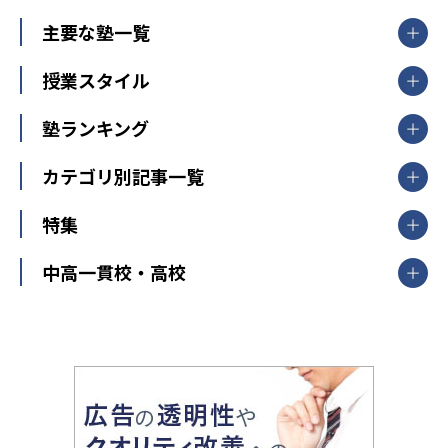
北海道・東北
主要な塾一覧
北海道
青森県
岩手県
宮城県
秋田県
【掲載塾一覧を見る】
授業スタイル
山形県
福島県
臨海セミナー
関東
個別指導
塾ランキング
東京個別指導学院
東京都
神奈川県
埼玉県
千葉県
茨城県
集団授業
個別指導塾TOMAS
栃木県
群馬県
中学受験ランキング
カテゴリ別記事一覧
オンライン指導
明光義塾
大学受験ランキング
北陸
映像授業
ナビ個別指導学院
中学受験
特集
新潟県
富山県
石川県
福井県
個別教室のトライ
高校受験
東進ハイスクール
中部
開成番長直伝！子どもの受験を成功させる方法
中高一貫校・高校
大学受験
武田塾
愛知県
静岡県
岐阜県
三重県
長野県
令和時代の失敗しない塾選び
資格取得・学び直し
山梨県
2020年代の教育
中学入試最前線
教育費・塾代
中学受験最前線
近畿
てら先生の教育業界基本メソッド
座談会
大学入試改革
大阪府
運動と遊びを考える
兵庫県
京都府
奈良県
和歌山県
教育全般
親子で極める家庭学習
滋賀県
令和の大学受験は情報戦！
大学受験塾の選び方
ママテクエグザム
情報Ⅰ、数学が苦手な人注目！最短距離の学力
中学受験に熱心な市区町村ランキング
中国
進化する中高一貫校・高校
アップ法
小学校受験