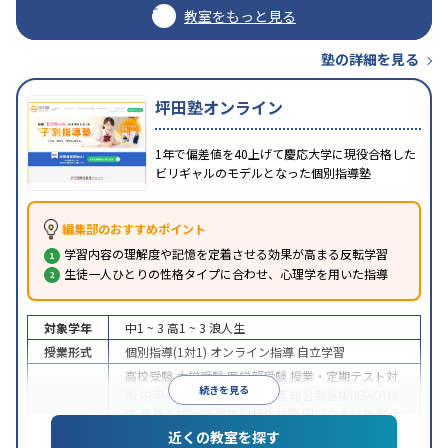
教室をもっと見る
塾の詳細を見る
坪田塾オンライン
1年で偏差値を40上げて慶応大学に現役合格した
ビリギャルのモデルとなった個別指導塾
編集部のおすすめポイント
学習内容の理解度や記憶を定着させる効果が高まる反転学習
生徒一人ひとりの性格タイプに合わせ、心理学を用いた指導
対象学年
中1 ~ 3
高1 ~ 3
浪人生
授業形式
個別指導(1対1)
オンライン指導
自立学習
高校受験
大学受験
医学部受験
授業・定期テスト対
続きを見る
策
内申点対策
学習習慣の定着
総合型選抜(旧AO)対
策
推薦入試対策
学校別特化対策
国公立大対策
私大
目的
対策
共通テスト対策
英検(英語検定)対策
漢検(漢字
近くの教室を探す