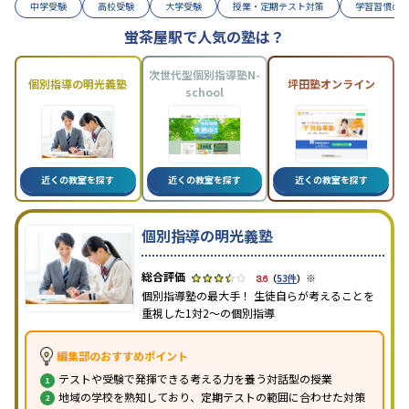
中学受験
高校受験
大学受験
授業・定期テスト対策
学習習慣の
蛍茶屋駅で人気の塾は？
次世代型個別指導塾N-
個別指導の明光義塾
坪田塾オンライン
school
近くの教室を探す
近くの教室を探す
近くの教室を探す
個別指導の明光義塾
※
3.6
（
53件
）
個別指導塾の最大手！ 生徒自らが考えることを
重視した1対2〜の個別指導
編集部のおすすめポイント
テストや受験で発揮できる考える力を養う対話型の授業
地域の学校を熟知しており、定期テストの範囲に合わせた対策