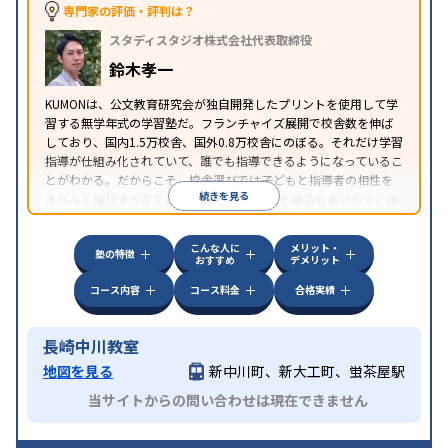
専門家の評価・評判は？
スタディスタジオ株式会社代表取締役
鈴木孝一
KUMONは、公文教育研究会が独自開発したプリントを使用して学
習する無学年式の学習塾だ。フランチャイズ展開で校舎数を伸ば
しており、国内1.5万校舎、国外0.8万校舎にのぼる。それだけ学習
指導が仕組み化されていて、誰でも指導できるようになっているこ
とがわかる。だからこそ、校舎選びでは子どもと指導者の相性を
続きを見る
きちんと確認すべきである。近所に2校舎ある場合も多いので、両
方見学してみることをオススメする。
こんな人に
メリット・
塾の特徴
おすすめ
デメリット
コース内容
コース料金
合格実績
長崎中川教室
地図を見る
新中川町、新大工町、蛍茶屋駅
当サイトからの問い合わせは現在できません