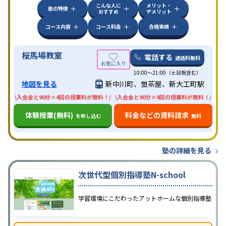
こんな人に
メリット・
塾の特徴
おすすめ
デメリット
コース内容
コース料金
合格実績
桜馬場教室
電話する
通話料無料
10:00〜21:00（土日祝含む）
地図を見る
新中川町、蛍茶屋、新大工町駅
\入会金と90分×4回の授業料が無料！/
\入会金と90分×4回の授業料が無料！/
体験授業(無料)
料金などの資料請求
を申し込む
無料
塾の詳細を見る
次世代型個別指導塾N-school
学習環境にこだわったアットホームな個別指導塾