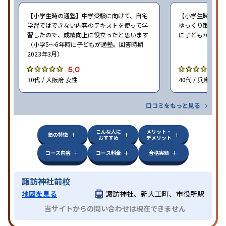
【小学生時の通塾】中学受験に向けて、自宅
【小学生時の通
学習ではできない内容のテキストを使って学
ゆっくり取り組む
習したので、成績向上に役立ったと思います
に子どもが通塾。
（小学5〜6年時に子どもが通塾。回答時期
2023年3月）
5.0
5
30代 / 大阪府 女性
40代 / 兵庫県 女
口コミをもっと見る
こんな人に
メリット・
塾の特徴
おすすめ
デメリット
コース内容
コース料金
合格実績
諏訪神社前校
地図を見る
諏訪神社、新大工町、市役所駅
当サイトからの問い合わせは現在できません