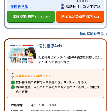
祝を除く)
地図を見る
諏訪神社、新大工町駅
体験授業(無料)
料金などの資料請求
を申し込む
無料
塾の詳細を見る
個別指導Axis
対面指導とオンライン指導の両方に対応した1:1
または1:2の個別指導塾
編集部のおすすめポイント
教科書準拠の教材を自立学習できるAIシステムを導入
講師が生徒一人ひとりの学力や目的に合わせて指導し、質問対
応も可能
対象学年
小1 ~ 6
中1 ~ 3
高1 ~ 3
授業形式
個別指導(1対1)
個別指導(1対2~)
映像授業