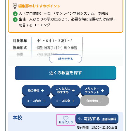
編集部のおすすめポイント
人（プロ講師）＋ICT（オンライン学習システム）の融合
生徒一人ひとりの学力に応じて、必要な時に必要なだけ指導・
助言するコーチング
対象学年
小1 ~ 6
中1 ~ 3
高1 ~ 3
授業形式
個別指導(1対2~)
自立学習
特徴
成績保証制度あり
続きを見る
近くの教室を探す
こんな人に
メリット・
塾の特徴
おすすめ
デメリット
コース内容
コース料金
合格実績
本校
電話する
通話料無料
受付時間：15:00～21:30(土日