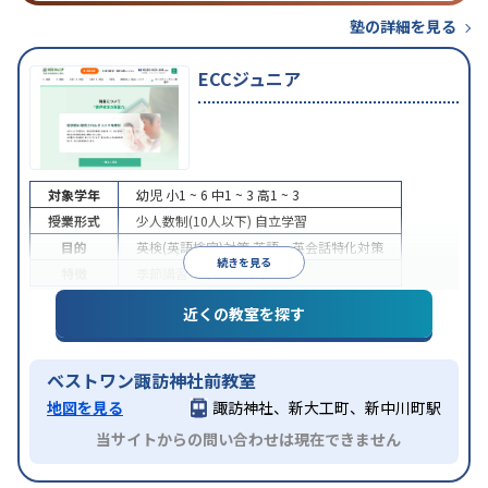
塾の詳細を見る
ECCジュニア
対象学年
幼児
小1 ~ 6
中1 ~ 3
高1 ~ 3
授業形式
少人数制(10人以下)
自立学習
目的
英検(英語検定)対策
英語・英会話特化対策
続きを見る
特徴
季節講習のみの受講可
近くの教室を探す
ベストワン諏訪神社前教室
地図を見る
諏訪神社、新大工町、新中川町駅
当サイトからの問い合わせは現在できません