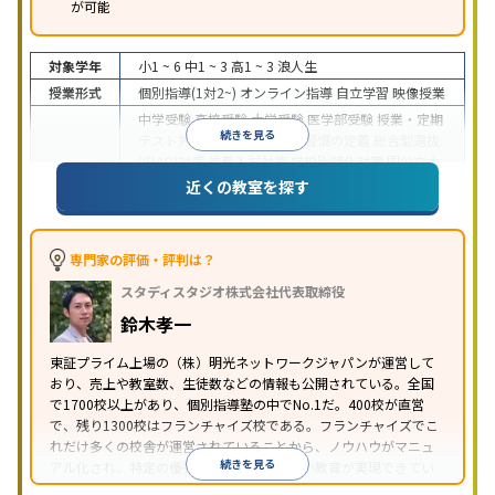
が可能
対象学年
小1 ~ 6
中1 ~ 3
高1 ~ 3
浪人生
授業形式
個別指導(1対2~)
オンライン指導
自立学習
映像授業
中学受験
高校受験
大学受験
医学部受験
授業・定期
続きを見る
テスト対策
内申点対策
学習習慣の定着
総合型選抜
(旧AO)対策
推薦入試対策
学校別特化対策
国公立大
目的
対策
私大対策
共通テスト対策
英検(英語検定)対策
近くの教室を探す
漢検(漢字検定)対策
数学特化対策
英語・英会話特化
対策
その他科目別特化対策
中高一貫校生に対応
特待生・奨学金制度あり
授業
専門家の評価・評判は？
の振替可能
不登校生に対応
学習にPC・タブレット
スタディスタジオ株式会社代表取締役
特徴
を利用
オンライン対応
1科目から受講可能
季節講
習のみの受講可
発達障害の子どもに対応
自習室あ
鈴木孝一
り
※2023年3月調査。
小学校高学年の個別指導塾アンケート調査方法
を参
東証プライム上場の（株）明光ネットワークジャパンが運営して
おり、売上や教室数、生徒数などの情報も公開されている。全国
照
で1700校以上があり、個別指導塾の中でNo.1だ。400校が直営
で、残り1300校はフランチャイズ校である。フランチャイズでこ
れだけ多くの校舎が運営されていることから、ノウハウがマニュ
続きを見る
アル化され、特定の優秀な人材に依存しない教育が実現できてい
ることが推測される。