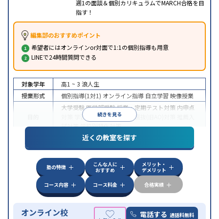
週1の面談＆個別カリキュラムでMARCH合格を目
指す！
編集部のおすすめポイント
希望者にはオンラインor対面で1:1の個別指導も用意
LINEで24時間質問できる
対象学年
高1 ~ 3
浪人生
授業形式
個別指導(1対1)
オンライン指導
自立学習
映像授業
大学受験
医学部受験
授業・定期テスト対策
内申点
続きを見る
目的
対策
学習習慣の定着
総合型選抜(旧AO)対策
推薦入
試対策
学校別特化対策
近くの教室を探す
中高一貫校生に対応
授業の振替可能
不登校生に対
特徴
応
学習にPC・タブレットを利用
オンライン対応
1
科目から受講可能
こんな人に
メリット・
塾の特徴
おすすめ
デメリット
コース内容
コース料金
合格実績
オンライン校
電話する
通話料無料