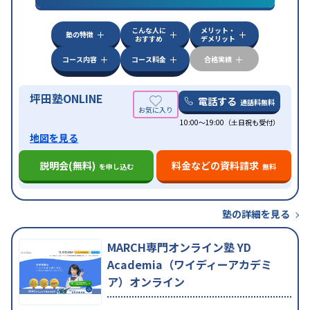
検定)対策
数学特化対策
英語・英会話特化対策
その
他科目別特化対策
こんな人に
メリット・
中高一貫校生に対応
授業の振替可能
不登校生に対
塾の特徴
おすすめ
デメリット
応
学習にPC・タブレットを利用
オンライン対応
1
特徴
科目から受講可能
季節講習のみの受講可
発達障害
コース内容
コース料金
合格実績
の子どもに対応
坪田塾ONLINE
電話する
通話料無料
10:00～19:00（土日祝も受付）
地図を見る
説明会(無料)
料金などの資料請求
を申し込む
無料
塾の詳細を見る
MARCH専門オンライン塾 YD
Academia（ワイディーアカデミ
ア）オンライン