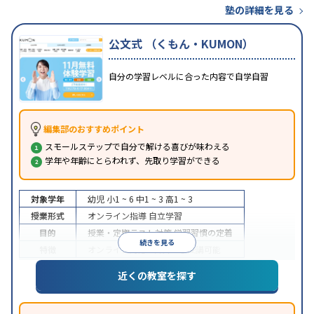
塾の詳細を見る
公文式 （くもん・KUMON）
自分の学習レベルに合った内容で自学自習
編集部のおすすめポイント
スモールステップで自分で解ける喜びが味わえる
学年や年齢にとらわれず、先取り学習ができる
対象学年
幼児
小1 ~ 6
中1 ~ 3
高1 ~ 3
授業形式
オンライン指導
自立学習
目的
授業・定期テスト対策
学習習慣の定着
続きを見る
特徴
オンライン対応
1科目から受講可能
近くの教室を探す