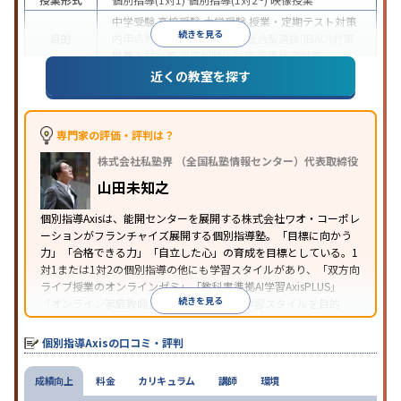
中学受験
高校受験
大学受験
授業・定期テスト対策
続きを見る
目的
内申点対策
学習習慣の定着
総合型選抜(旧AO)対策
推薦入試対策
学校別特化対策
各種検定対策
近くの教室を探す
授業の振替可能
学習にPC・タブレットを利用
オン
特徴
ライン対応
1科目から受講可能
季節講習のみの受講
可
※2023年3月調査。
小学校高学年の個別指導塾アンケート調査方法
を参
専門家の評価・評判は？
照
株式会社私塾界 （全国私塾情報センター）代表取締役
山田未知之
個別指導Axisは、能開センターを展開する株式会社ワオ・コーポレ
ーションがフランチャイズ展開する個別指導塾。「目標に向かう
力」「合格できる力」「自立した心」の育成を目標としている。1
対1または1対2の個別指導の他にも学習スタイルがあり、「双方向
ライブ授業のオンラインゼミ」「教科書準拠AI学習AxisPLUS」
続きを見る
「オンライン家庭教師」など、さまざまな学習スタイルを目的
別・科目別に選択することができる。
個別指導Axisの口コミ・評判
成績向上
料金
カリキュラム
講師
環境