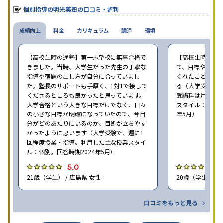
個別指導の明光義塾の口コミ・評判
成績向上
料金
カリキュラム
講師
環境
【高校生時の通塾】第一志望校に無事合格で
【高校生時の通
きました。当時、大学生だった先生の丁寧な
て、目標や勉強
指導や宿題の出し方が自分に合っていまし
くれたことが、
た。塾長のサポートも手厚く、1対1で接して
る（大学受験で、
くださるところも良かったと思っています。
受講料は月35,
大学合格という大きな目標だけでなく、日々
スタイル：個別、
の小さな目標が明確になっていたので、今自
年5月）
分がどのあたりにいるのか、目処が立ちやす
かったように思います（大学受験で、週に1
回程度授業・指導。利用した主な授業スタイ
ル：個別。回答時期2024年5月）
5.0
4
21歳（学生） / 広島県 女性
20歳（学生） / 
口コミをもっと見る