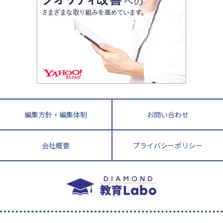
鳥取県
島根県
岡山県
広島県
山口県
悩み多き「大学受験」相談室
家庭教師
四国
英語・英会話・英検対策
徳島県
香川県
愛媛県
高知県
小学校教師が解説！中学受験のリアル
教育ニュース最前線
九州・沖縄
教育ジャーナリストが徹底解説！ 大学受験の羅
福岡県
佐賀県
長崎県
熊本県
大分県
針盤
宮崎県
鹿児島県
沖縄県
編集方針・編集体制
お問い合わせ
会社概要
プライバシーポリシー