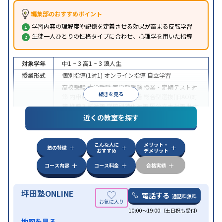
編集部のおすすめポイント
学習内容の理解度や記憶を定着させる効果が高まる反転学習
生徒一人ひとりの性格タイプに合わせ、心理学を用いた指導
対象学年
中1 ~ 3
高1 ~ 3
浪人生
授業形式
個別指導(1対1)
オンライン指導
自立学習
高校受験
大学受験
医学部受験
授業・定期テスト対
続きを見る
策
内申点対策
学習習慣の定着
総合型選抜(旧AO)対
策
推薦入試対策
学校別特化対策
国公立大対策
私大
目的
対策
共通テスト対策
英検(英語検定)対策
漢検(漢字
近くの教室を探す
検定)対策
数学特化対策
英語・英会話特化対策
その
他科目別特化対策
こんな人に
メリット・
中高一貫校生に対応
授業の振替可能
不登校生に対
塾の特徴
おすすめ
デメリット
応
学習にPC・タブレットを利用
オンライン対応
1
特徴
科目から受講可能
季節講習のみの受講可
発達障害
コース内容
コース料金
合格実績
の子どもに対応
坪田塾ONLINE
電話する
通話料無料
10:00～19:00（土日祝も受付）
地図を見る