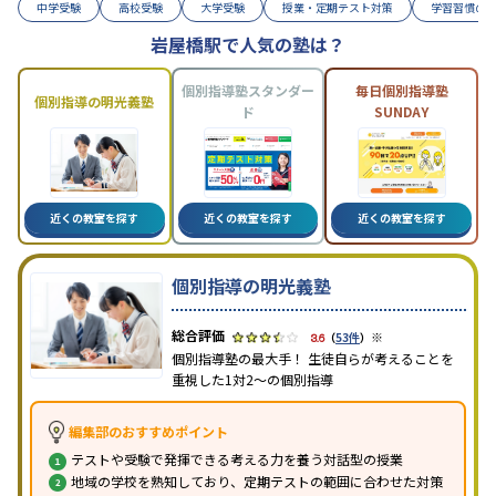
中学受験
高校受験
大学受験
授業・定期テスト対策
学習習慣の
岩屋橋駅で人気の塾は？
個別指導塾スタンダー
毎日個別指導塾
個別指導の明光義塾
ド
SUNDAY
近くの教室を探す
近くの教室を探す
近くの教室を探す
個別指導の明光義塾
※
3.6
（
53件
）
個別指導塾の最大手！ 生徒自らが考えることを
重視した1対2〜の個別指導
編集部のおすすめポイント
テストや受験で発揮できる考える力を養う対話型の授業
地域の学校を熟知しており、定期テストの範囲に合わせた対策