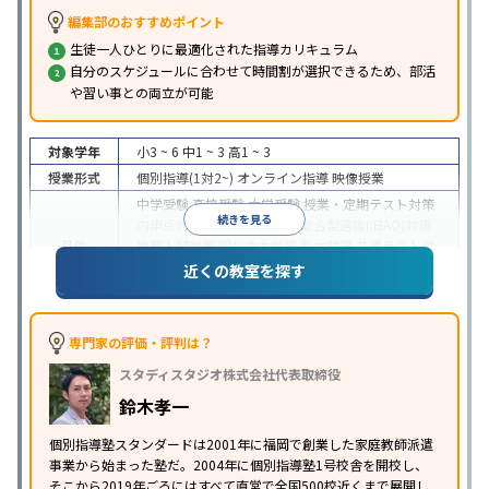
編集部のおすすめポイント
生徒一人ひとりに最適化された指導カリキュラム
自分のスケジュールに合わせて時間割が選択できるため、部活
や習い事との両立が可能
対象学年
小3 ~ 6
中1 ~ 3
高1 ~ 3
授業形式
個別指導(1対2~)
オンライン指導
映像授業
中学受験
高校受験
大学受験
授業・定期テスト対策
続きを見る
内申点対策
学習習慣の定着
総合型選抜(旧AO)対策
目的
推薦入試対策
国公立大対策
私大対策
共通テスト対
策
英検(英語検定)対策
漢検(漢字検定)対策
数学特化
近くの教室を探す
対策
中高一貫校生に対応
授業の振替可能
不登校生に対
応
学習にPC・タブレットを利用
オンライン対応
1
専門家の評価・評判は？
特徴
科目から受講可能
季節講習のみの受講可
自習室あ
スタディスタジオ株式会社代表取締役
り
鈴木孝一
個別指導塾スタンダードは2001年に福岡で創業した家庭教師派遣
事業から始まった塾だ。2004年に個別指導塾1号校舎を開校し、
そこから2019年ごろにはすべて直営で全国500校近くまで展開し