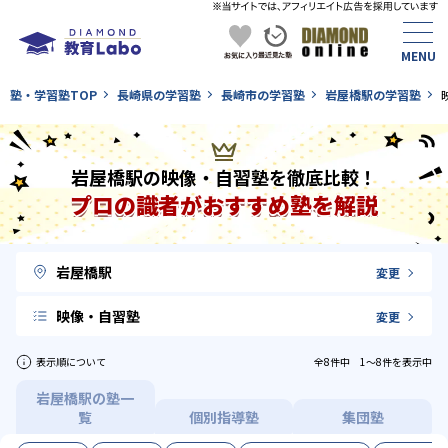
塾・学習塾TOP
長崎県の学習塾
長崎市の学習塾
岩屋橋駅の学習塾
岩屋橋駅の映像・自習塾を徹底比較！
プロの識者がおすすめ塾を解説
岩屋橋駅
変更
映像・自習塾
変更
表示順について
全8件中 1〜8件を表示中
岩屋橋駅の塾一
覧
個別指導塾
集団塾