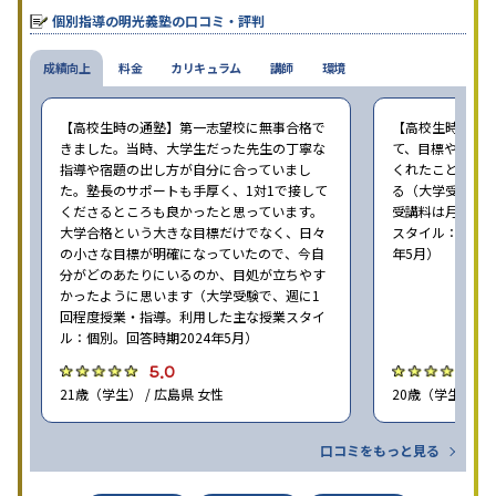
個別指導の明光義塾の口コミ・評判
成績向上
料金
カリキュラム
講師
環境
【高校生時の通塾】第一志望校に無事合格で
【高校生時の通
きました。当時、大学生だった先生の丁寧な
て、目標や勉強
指導や宿題の出し方が自分に合っていまし
くれたことが、
た。塾長のサポートも手厚く、1対1で接して
る（大学受験で、
くださるところも良かったと思っています。
受講料は月35,
大学合格という大きな目標だけでなく、日々
スタイル：個別、
の小さな目標が明確になっていたので、今自
年5月）
分がどのあたりにいるのか、目処が立ちやす
かったように思います（大学受験で、週に1
回程度授業・指導。利用した主な授業スタイ
ル：個別。回答時期2024年5月）
5.0
4
21歳（学生） / 広島県 女性
20歳（学生） / 
口コミをもっと見る