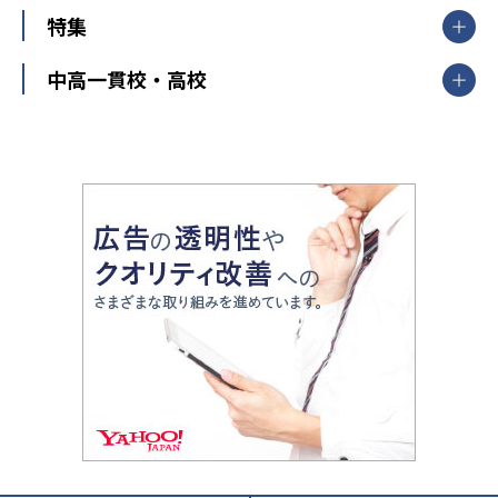
映像授業
ナビ個別指導学院
中学受験
特集
新潟県
富山県
石川県
福井県
個別教室のトライ
高校受験
東進ハイスクール
中部
開成番長直伝！子どもの受験を成功させる方法
中高一貫校・高校
大学受験
武田塾
愛知県
静岡県
岐阜県
三重県
長野県
令和時代の失敗しない塾選び
資格取得・学び直し
山梨県
2020年代の教育
中学入試最前線
教育費・塾代
中学受験最前線
近畿
てら先生の教育業界基本メソッド
座談会
大学入試改革
大阪府
運動と遊びを考える
兵庫県
京都府
奈良県
和歌山県
教育全般
親子で極める家庭学習
滋賀県
令和の大学受験は情報戦！
大学受験塾の選び方
ママテクエグザム
情報Ⅰ、数学が苦手な人注目！最短距離の学力
中学受験に熱心な市区町村ランキング
中国
進化する中高一貫校・高校
アップ法
小学校受験
鳥取県
島根県
岡山県
広島県
山口県
悩み多き「大学受験」相談室
家庭教師
四国
英語・英会話・英検対策
徳島県
香川県
愛媛県
高知県
小学校教師が解説！中学受験のリアル
教育ニュース最前線
九州・沖縄
教育ジャーナリストが徹底解説！ 大学受験の羅
福岡県
佐賀県
長崎県
熊本県
大分県
針盤
宮崎県
鹿児島県
沖縄県