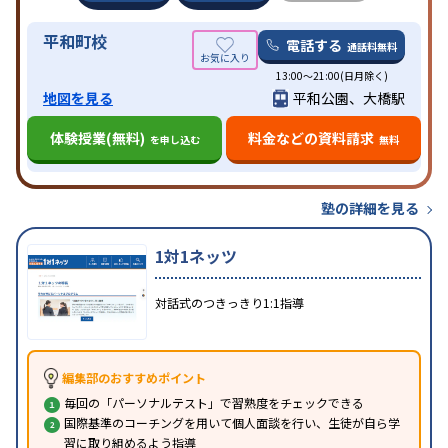
平和町校
電話する
通話料無料
13:00〜21:00(日月除く)
地図を見る
平和公園、大橋駅
体験授業(無料)
料金などの資料請求
を申し込む
無料
塾の詳細を見る
1対1ネッツ
対話式のつきっきり1:1指導
編集部のおすすめポイント
毎回の「パーソナルテスト」で習熟度をチェックできる
国際基準のコーチングを用いて個人面談を行い、生徒が自ら学
習に取り組めるよう指導