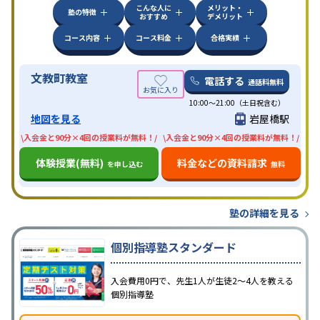
こんな人に
メリット・
塾の特徴
おすすめ
デメリット
コース内容
コース料金
合格実績
文教町教室
電話する
通話料無料
10:00〜21:00（土日祝含む）
地図を見る
岩屋橋駅
\入会金と90分×4回の授業料が無料！/
\入会金と90分×4回の授業料が無料！/
体験授業(無料)
料金などの資料請求
を申し込む
無料
塾の詳細を見る
個別指導塾スタンダード
入会費用0円で、先生1人が生徒2〜4人を教える
個別指導塾