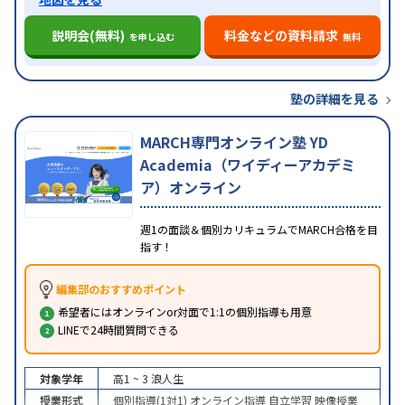
説明会(無料)
料金などの資料請求
を申し込む
無料
塾の詳細を見る
MARCH専門オンライン塾 YD
Academia（ワイディーアカデミ
ア）オンライン
週1の面談＆個別カリキュラムでMARCH合格を目
指す！
編集部のおすすめポイント
希望者にはオンラインor対面で1:1の個別指導も用意
LINEで24時間質問できる
対象学年
高1 ~ 3
浪人生
授業形式
個別指導(1対1)
オンライン指導
自立学習
映像授業