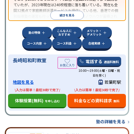
ていたが、2023年現在は240校程度に落ち着いている。現在も全
国32拠点で家庭教師派遣サービスを提供している他、香港での個
続きを見る
別指導塾の運営も行っており、汎用的な指導ノウハウが蓄積され
ていることが伺える。
こんな人に
メリット・
塾の特徴
おすすめ
デメリット
コース内容
コース料金
合格実績
長崎昭和町教室
電話する
通話料無料
10:00～19:00(土曜・日曜・祝
日を除く)
地図を見る
若葉町駅
\入力は簡単！最短30秒で完了/
\入力は簡単！最短30秒で完了/
体験授業(無料)
料金などの資料請求
を申し込む
無料
塾の詳細を見る