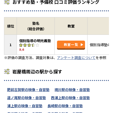
おすすめ塾・予備校 口コミ評価ランキング
塾名
順位
教室
（総合評価）
個別指導の明光義塾
1
教室一覧
個別指導塾の
3.6
※評価の調査方法、調査対象は、
アンケート調査について
を参照
岩屋橋周辺の駅から探す
肥前古賀駅の映像・自習塾
現川駅の映像・自習塾
道ノ尾駅の映像・自習塾
西浦上駅の映像・自習塾
浦上駅の映像・自習塾
長崎駅の映像・自習塾