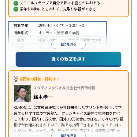
スモールステップで自分で解ける喜びが味わえる
学年や年齢にとらわれず、先取り学習ができる
対象学年
幼児
小1 ~ 6
中1 ~ 3
高1 ~ 3
授業形式
オンライン指導
自立学習
目的
授業・定期テスト対策
学習習慣の定着
続きを見る
特徴
オンライン対応
1科目から受講可能
近くの教室を探す
専門家の評価・評判は？
スタディスタジオ株式会社代表取締役
鈴木孝一
KUMONは、公文教育研究会が独自開発したプリントを使用して学
習する無学年式の学習塾だ。フランチャイズ展開で校舎数を伸ば
しており、国内1.5万校舎、国外0.8万校舎にのぼる。それだけ学習
指導が仕組み化されていて、誰でも指導できるようになっているこ
とがわかる。だからこそ、校舎選びでは子どもと指導者の相性を
続きを見る
きちんと確認すべきである。近所に2校舎ある場合も多いので、両