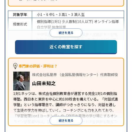
対象学年
小1 ~ 6
中1 ~ 3
高1 ~ 3
浪人生
個別指導(1対1)
少人数制(10人以下)
オンライン指導
授業形式
自立学習
映像授業
続きを見る
中学受験
高校受験
大学受験
授業・定期テスト対策
内申点対策
学習習慣の定着
総合型選抜(旧AO)対策
目的
推薦入試対策
学校別特化対策
国公立大対策
私大対
近くの教室を探す
策
共通テスト対策
英検(英語検定)対策
数学特化対
策
英語・英会話特化対策
その他科目別特化対策
中高一貫校生に対応
授業の振替可能
学習にPC・タ
専門家の評価・評判は？
特徴
ブレットを利用
オンライン対応
1科目から受講可能
株式会社私塾界 （全国私塾情報センター）代表取締役
季節講習のみの受講可
自習室あり
山田未知之
1対1ネッツは、株式会社個別教育舎が運営する完全1対1の個別指
導塾。西日本と東京を中心に約100校舎を構えている。「対話式進
学塾」という指導理念で、講師がつきっきりになり、対話を通し
て生徒の学力を伸ばしていく。コーチングにも力を入れており、
「学習管理1on1コーチング」や「自宅を最強の学び場にするオン
続きを見る
ライン学習室NALU」など、自宅学習もサポートする体制を整えて
いる。