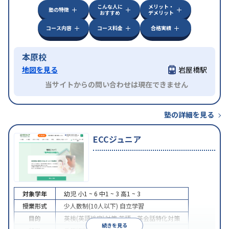
こんな人に
メリット・
塾の特徴
おすすめ
デメリット
コース内容
コース料金
合格実績
本原校
地図を見る
岩屋橋駅
当サイトからの問い合わせは現在できません
塾の詳細を見る
ECCジュニア
対象学年
幼児
小1 ~ 6
中1 ~ 3
高1 ~ 3
授業形式
少人数制(10人以下)
自立学習
目的
英検(英語検定)対策
英語・英会話特化対策
続きを見る