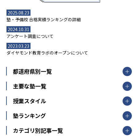
2025.08.23
塾・予備校 合格実績ランキングの詳細
2024.10.31
アンケート調査について
2023.03.23
ダイヤモンド教育ラボのオープンについて
都道府県別一覧
北海道・東北
主要な塾一覧
北海道
青森県
岩手県
宮城県
秋田県
【掲載塾一覧を見る】
授業スタイル
山形県
福島県
臨海セミナー
関東
個別指導
塾ランキング
東京個別指導学院
東京都
神奈川県
埼玉県
千葉県
茨城県
集団授業
個別指導塾TOMAS
栃木県
群馬県
中学受験ランキング
カテゴリ別記事一覧
オンライン指導
明光義塾
大学受験ランキング
北陸