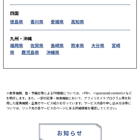
四国
徳島県
香川県
愛媛県
高知県
九州・沖縄
福岡県
佐賀県
長崎県
熊本県
大分県
宮崎
県
鹿児島県
沖縄県
※教育機関、塾・予備校等によるPR情報については、<PR>、<sponsored contents>など
を明示します。また、一部の記事・検索機能において、アフィリエイトプログラム等を利
用した提携機関・企業のサービス紹介を行っています。サービス内容や申し込み方法等に
ついては、リンク先の各サービスのページにある詳細情報を確認してください。
お知らせ