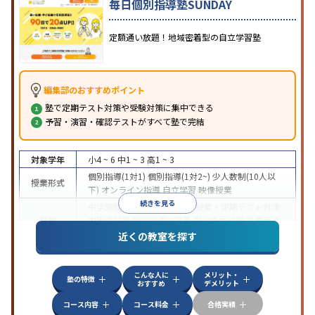
毎日個別指導塾SUNDAY
定額通い放題！地域密着型の自立学習塾
編集部のおすすめポイント
塾で定期テスト対策や受験対策に集中できる
予習・演習・確認テストがすべて塾で完結
対象学年
小4 ~ 6
中1 ~ 3
高1 ~ 3
個別指導(1対1)
個別指導(1対2~)
少人数制(10人以
授業形式
下)
オンライン指導
自立学習
映像授業
続きを見る
中学受験
高校受験
大学受験
授業・定期テスト対策
目的
内申点対策
学習習慣の定着
国公立大対策
共通テス
ト対策
近くの教室を探す
特徴
授業の振替可能
1科目から受講可能
自習室あり
こんな人に
メリット・
塾の特徴
おすすめ
デメリット
コース内容
コース料金
合格実績