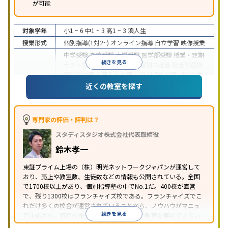
が可能
対象学年
小1 ~ 6
中1 ~ 3
高1 ~ 3
浪人生
授業形式
個別指導(1対2~)
オンライン指導
自立学習
映像授業
中学受験
高校受験
大学受験
医学部受験
授業・定期
続きを見る
テスト対策
内申点対策
学習習慣の定着
総合型選抜
(旧AO)対策
推薦入試対策
学校別特化対策
国公立大
目的
対策
私大対策
共通テスト対策
英検(英語検定)対策
近くの教室を探す
漢検(漢字検定)対策
数学特化対策
英語・英会話特化
対策
その他科目別特化対策
中高一貫校生に対応
特待生・奨学金制度あり
授業
専門家の評価・評判は？
の振替可能
不登校生に対応
学習にPC・タブレット
スタディスタジオ株式会社代表取締役
特徴
を利用
オンライン対応
1科目から受講可能
季節講
習のみの受講可
発達障害の子どもに対応
自習室あ
鈴木孝一
り
※2023年3月調査。
小学校高学年の個別指導塾アンケート調査方法
を参
東証プライム上場の（株）明光ネットワークジャパンが運営して
おり、売上や教室数、生徒数などの情報も公開されている。全国
照
で1700校以上があり、個別指導塾の中でNo.1だ。400校が直営
で、残り1300校はフランチャイズ校である。フランチャイズでこ
れだけ多くの校舎が運営されていることから、ノウハウがマニュ
続きを見る
アル化され、特定の優秀な人材に依存しない教育が実現できてい
ることが推測される。