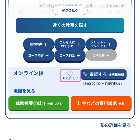
大学受験
医学部受験
授業・定期テスト対策
内申点
続きを見る
目的
対策
学習習慣の定着
総合型選抜(旧AO)対策
推薦入
試対策
学校別特化対策
近くの教室を探す
中高一貫校生に対応
授業の振替可能
不登校生に対
特徴
応
学習にPC・タブレットを利用
オンライン対応
1
科目から受講可能
こんな人に
メリット・
塾の特徴
おすすめ
デメリット
コース内容
コース料金
合格実績
オンライン校
電話する
通話料無料
13:00-22:00(土日祝日問わず)
地図を見る
体験授業(無料)
料金などの資料請求
を申し込む
無料
塾の詳細を見る