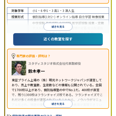
対象学年
小1 ~ 6
中1 ~ 3
高1 ~ 3
浪人生
授業形式
個別指導(1対2~)
オンライン指導
自立学習
映像授業
中学受験
高校受験
大学受験
医学部受験
授業・定期
続きを見る
テスト対策
内申点対策
学習習慣の定着
総合型選抜
(旧AO)対策
推薦入試対策
学校別特化対策
国公立大
目的
対策
私大対策
共通テスト対策
英検(英語検定)対策
近くの教室を探す
漢検(漢字検定)対策
数学特化対策
英語・英会話特化
対策
その他科目別特化対策
中高一貫校生に対応
特待生・奨学金制度あり
授業
専門家の評価・評判は？
の振替可能
不登校生に対応
学習にPC・タブレット
スタディスタジオ株式会社代表取締役
特徴
を利用
オンライン対応
1科目から受講可能
季節講
習のみの受講可
発達障害の子どもに対応
自習室あ
鈴木孝一
り
※2023年3月調査。
小学校高学年の個別指導塾アンケート調査方法
を参
東証プライム上場の（株）明光ネットワークジャパンが運営して
おり、売上や教室数、生徒数などの情報も公開されている。全国
照
で1700校以上があり、個別指導塾の中でNo.1だ。400校が直営
で、残り1300校はフランチャイズ校である。フランチャイズでこ
れだけ多くの校舎が運営されていることから、ノウハウがマニュ
続きを見る
アル化され、特定の優秀な人材に依存しない教育が実現できてい
ることが推測される。
個別指導の明光義塾の口コミ・評判