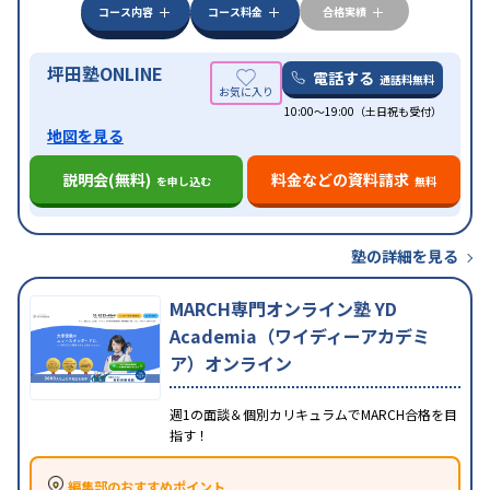
科目から受講可能
季節講習のみの受講可
発達障害
コース内容
コース料金
合格実績
の子どもに対応
坪田塾ONLINE
電話する
通話料無料
10:00～19:00（土日祝も受付）
地図を見る
説明会(無料)
料金などの資料請求
を申し込む
無料
塾の詳細を見る
MARCH専門オンライン塾 YD
Academia（ワイディーアカデミ
ア）オンライン
週1の面談＆個別カリキュラムでMARCH合格を目
指す！
編集部のおすすめポイント