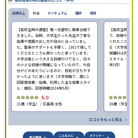
成績向上
料金
カリキュラム
講師
環境
【高校生時の通塾】第一志望校に無事合格で
【高校生時の通
きました。当時、大学生だった先生の丁寧な
て、目標や勉強
指導や宿題の出し方が自分に合っていまし
くれたことが、
た。塾長のサポートも手厚く、1対1で接して
る（大学受験で、
くださるところも良かったと思っています。
受講料は月35,
大学合格という大きな目標だけでなく、日々
スタイル：個別、
の小さな目標が明確になっていたので、今自
年5月）
分がどのあたりにいるのか、目処が立ちやす
かったように思います（大学受験で、週に1
回程度授業・指導。利用した主な授業スタイ
ル：個別。回答時期2024年5月）
5.0
4
21歳（学生） / 広島県 女性
20歳（学生） / 
口コミをもっと見る
こんな人に
メリット・
塾の特徴