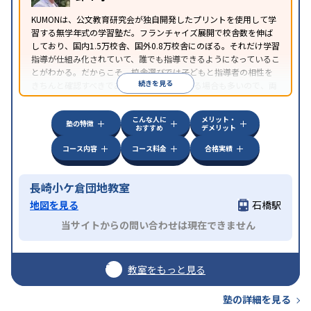
KUMONは、公文教育研究会が独自開発したプリントを使用して学
習する無学年式の学習塾だ。フランチャイズ展開で校舎数を伸ば
しており、国内1.5万校舎、国外0.8万校舎にのぼる。それだけ学習
指導が仕組み化されていて、誰でも指導できるようになっているこ
とがわかる。だからこそ、校舎選びでは子どもと指導者の相性を
続きを見る
きちんと確認すべきである。近所に2校舎ある場合も多いので、両
方見学してみることをオススメする。
こんな人に
メリット・
塾の特徴
おすすめ
デメリット
コース内容
コース料金
合格実績
長崎小ケ倉団地教室
地図を見る
石橋駅
当サイトからの問い合わせは現在できません
教室をもっと見る
塾の詳細を見る