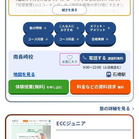
「学習管理1on1コーチング」や「自宅を最強の学び場にするオン
続きを見る
ライン学習室NALU」など、自宅学習もサポートする体制を整えて
いる。
こんな人に
メリット・
塾の特徴
おすすめ
デメリット
コース内容
コース料金
合格実績
南長崎校
電話する
通話料無料
9:00～22:00（土日祝含む）
地図を見る
石橋駅
体験授業(無料)
料金などの資料請求
を申し込む
無料
塾の詳細を見る
ECCジュニア