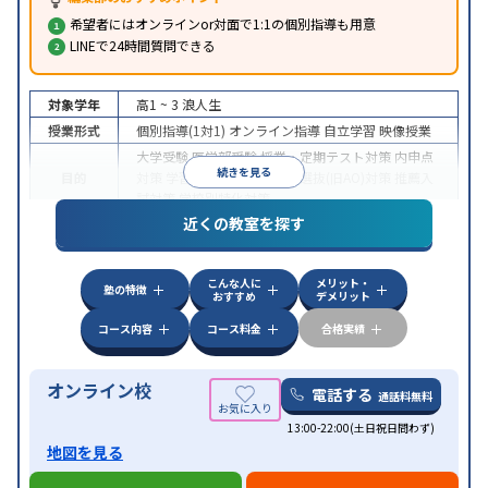
希望者にはオンラインor対面で1:1の個別指導も用意
LINEで24時間質問できる
対象学年
高1 ~ 3
浪人生
授業形式
個別指導(1対1)
オンライン指導
自立学習
映像授業
大学受験
医学部受験
授業・定期テスト対策
内申点
続きを見る
目的
対策
学習習慣の定着
総合型選抜(旧AO)対策
推薦入
試対策
学校別特化対策
近くの教室を探す
中高一貫校生に対応
授業の振替可能
不登校生に対
特徴
応
学習にPC・タブレットを利用
オンライン対応
1
科目から受講可能
こんな人に
メリット・
塾の特徴
おすすめ
デメリット
コース内容
コース料金
合格実績
オンライン校
電話する
通話料無料
13:00-22:00(土日祝日問わず)
地図を見る