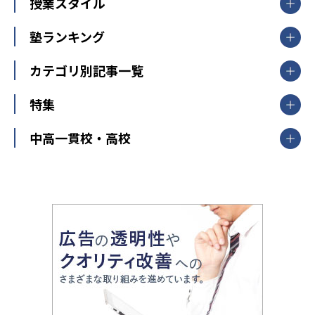
【掲載塾一覧を見る】
授業スタイル
山形県
福島県
臨海セミナー
関東
個別指導
塾ランキング
東京個別指導学院
東京都
神奈川県
埼玉県
千葉県
茨城県
集団授業
個別指導塾TOMAS
栃木県
群馬県
中学受験ランキング
カテゴリ別記事一覧
オンライン指導
明光義塾
大学受験ランキング
北陸
映像授業
ナビ個別指導学院
中学受験
特集
新潟県
富山県
石川県
福井県
個別教室のトライ
高校受験
東進ハイスクール
中部
開成番長直伝！子どもの受験を成功させる方法
中高一貫校・高校
大学受験
武田塾
愛知県
静岡県
岐阜県
三重県
長野県
令和時代の失敗しない塾選び
資格取得・学び直し
山梨県
2020年代の教育
中学入試最前線
教育費・塾代
中学受験最前線
近畿
てら先生の教育業界基本メソッド
座談会
大学入試改革
大阪府
運動と遊びを考える
兵庫県
京都府
奈良県
和歌山県
教育全般
親子で極める家庭学習
滋賀県
令和の大学受験は情報戦！
大学受験塾の選び方
ママテクエグザム
情報Ⅰ、数学が苦手な人注目！最短距離の学力
中学受験に熱心な市区町村ランキング
中国
進化する中高一貫校・高校
アップ法
小学校受験
鳥取県
島根県
岡山県
広島県
山口県
悩み多き「大学受験」相談室
家庭教師
四国
英語・英会話・英検対策
徳島県
香川県
愛媛県
高知県
小学校教師が解説！中学受験のリアル