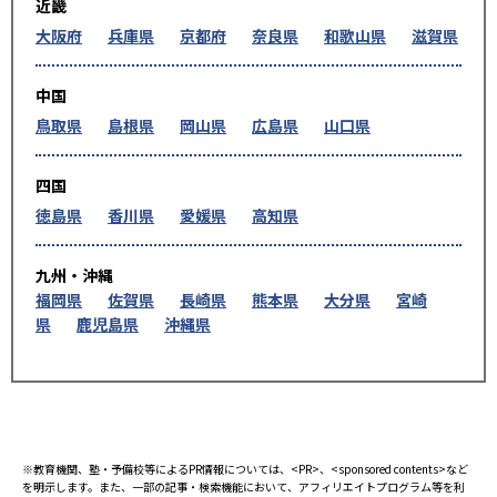
近畿
大阪府
兵庫県
京都府
奈良県
和歌山県
滋賀県
中国
鳥取県
島根県
岡山県
広島県
山口県
四国
徳島県
香川県
愛媛県
高知県
九州・沖縄
福岡県
佐賀県
長崎県
熊本県
大分県
宮崎
県
鹿児島県
沖縄県
※教育機関、塾・予備校等によるPR情報については、<PR>、<sponsored contents>など
を明示します。また、一部の記事・検索機能において、アフィリエイトプログラム等を利