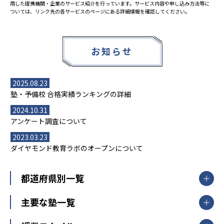
用した提携機関・企業のサービス紹介を行っています。サービス内容や申し込み方法等に
ついては、リンク先の各サービスのページにある詳細情報を確認してください。
お知らせ
2025.08.23
塾・予備校 合格実績ランキングの詳細
2024.10.31
アンケート調査について
2023.03.23
ダイヤモンド教育ラボのオープンについて
都道府県別一覧
北海道・東北
主要な塾一覧
北海道
青森県
岩手県
宮城県
秋田県