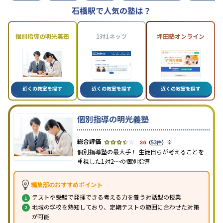
石橋駅で人気の塾は？
個別指導の明光義塾
1対1ネッツ
坪田塾オンライン
近くの教室を探す
近くの教室を探す
近くの教室を探す
個別指導の明光義塾
※
3.6
（
53件
）
個別指導塾の最大手！ 生徒自らが考えることを
重視した1対2〜の個別指導
編集部のおすすめポイント
テストや受験で発揮できる考える力を養う対話型の授業
地域の学校を熟知しており、定期テストの範囲に合わせた対策
が可能