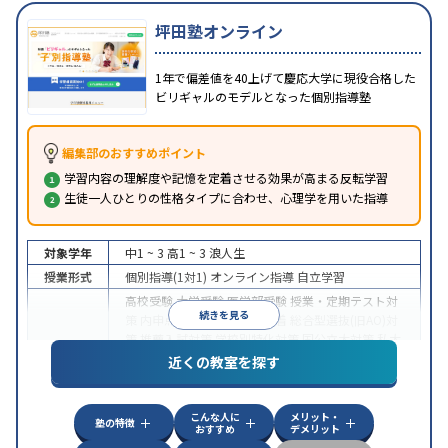
坪田塾オンライン
1年で偏差値を40上げて慶応大学に現役合格した
ビリギャルのモデルとなった個別指導塾
編集部のおすすめポイント
学習内容の理解度や記憶を定着させる効果が高まる反転学習
生徒一人ひとりの性格タイプに合わせ、心理学を用いた指導
対象学年
中1 ~ 3
高1 ~ 3
浪人生
授業形式
個別指導(1対1)
オンライン指導
自立学習
高校受験
大学受験
医学部受験
授業・定期テスト対
続きを見る
策
内申点対策
学習習慣の定着
総合型選抜(旧AO)対
策
推薦入試対策
学校別特化対策
国公立大対策
私大
目的
対策
共通テスト対策
英検(英語検定)対策
漢検(漢字
近くの教室を探す
検定)対策
数学特化対策
英語・英会話特化対策
その
他科目別特化対策
こんな人に
メリット・
中高一貫校生に対応
授業の振替可能
不登校生に対
塾の特徴
おすすめ
デメリット
応
学習にPC・タブレットを利用
オンライン対応
1
特徴