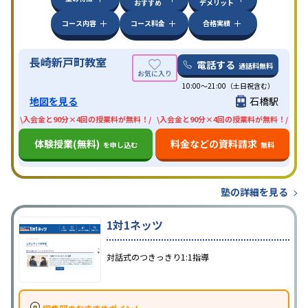
おすすめ
デメリット
コース内容
コース料金
合格実績
長崎新戸町教室
電話する
通話料無料
10:00〜21:00（土日祝含む）
地図を見る
石橋駅
\入会金と90分×4回の授業料が無料！/
\入会金と90分×4回の授業料が無料！/
体験授業(無料)
料金などの資料請求
を申し込む
無料
塾の詳細を見る
1対1ネッツ
対話式のつきっきり1:1指導