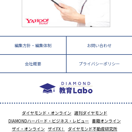
教育ニュース最前線
九州・沖縄
教育ジャーナリストが徹底解説！ 大学受験の羅
福岡県
佐賀県
長崎県
熊本県
大分県
針盤
宮崎県
鹿児島県
沖縄県
編集方針・編集体制
お問い合わせ
会社概要
プライバシーポリシー
ダイヤモンド・オンライン
週刊ダイヤモンド
DIAMONDハーバード・ビジネス・レビュー
書籍オンライン
ザイ・オンライン
ザイFX！
ダイヤモンド不動産研究所