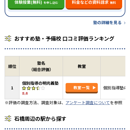
体験授業(無料)
料金などの資料請求
を申し込む
無料
塾の詳細を見る
おすすめ塾・予備校 口コミ評価ランキング
塾名
順位
教室
（総合評価）
個別指導の明光義塾
1
教室一覧
個別指導塾の
3.6
※評価の調査方法、調査対象は、
アンケート調査について
を参照
石橋周辺の駅から探す