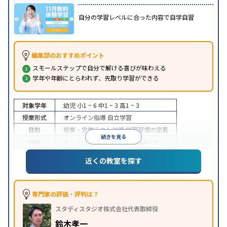
自分の学習レベルに合った内容で自学自習
編集部のおすすめポイント
スモールステップで自分で解ける喜びが味わえる
学年や年齢にとらわれず、先取り学習ができる
対象学年
幼児
小1 ~ 6
中1 ~ 3
高1 ~ 3
授業形式
オンライン指導
自立学習
目的
授業・定期テスト対策
学習習慣の定着
続きを見る
特徴
オンライン対応
1科目から受講可能
近くの教室を探す
専門家の評価・評判は？
スタディスタジオ株式会社代表取締役
鈴木孝一