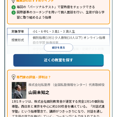
編集部のおすすめポイント
毎回の「パーソナルテスト」で習熟度をチェックできる
国際基準のコーチングを用いて個人面談を行い、生徒が自ら学
習に取り組めるよう指導
対象学年
小1 ~ 6
中1 ~ 3
高1 ~ 3
浪人生
個別指導(1対1)
少人数制(10人以下)
オンライン指導
授業形式
自立学習
映像授業
続きを見る
中学受験
高校受験
大学受験
授業・定期テスト対策
内申点対策
学習習慣の定着
総合型選抜(旧AO)対策
目的
推薦入試対策
学校別特化対策
国公立大対策
私大対
近くの教室を探す
策
共通テスト対策
英検(英語検定)対策
数学特化対
策
英語・英会話特化対策
その他科目別特化対策
中高一貫校生に対応
授業の振替可能
学習にPC・タ
専門家の評価・評判は？
特徴
ブレットを利用
オンライン対応
1科目から受講可能
株式会社私塾界 （全国私塾情報センター）代表取締役
季節講習のみの受講可
自習室あり
山田未知之
1対1ネッツは、株式会社個別教育舎が運営する完全1対1の個別指
導塾。西日本と東京を中心に約100校舎を構えている。「対話式進
学塾」という指導理念で、講師がつきっきりになり、対話を通し
て生徒の学力を伸ばしていく。コーチングにも力を入れており、