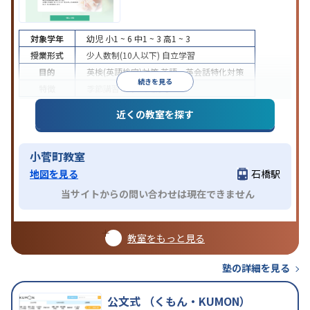
対象学年
幼児
小1 ~ 6
中1 ~ 3
高1 ~ 3
授業形式
少人数制(10人以下)
自立学習
目的
英検(英語検定)対策
英語・英会話特化対策
続きを見る
特徴
季節講習のみの受講可
近くの教室を探す
小菅町教室
地図を見る
石橋駅
当サイトからの問い合わせは現在できません
教室をもっと見る
塾の詳細を見る
公文式 （くもん・KUMON）