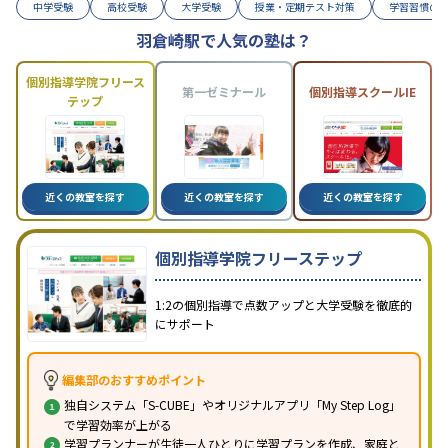
中学受験
高校受験
大学受験
授業・定期テスト対策
学習習慣の
羽倉崎駅で人気の塾は？
個別指導学院フリース
第一ゼミナール
個別指導スクールIE
テップ
近くの教室を探す
近くの教室を探す
近くの教室を探す
個別指導学院フリーステップ
1:2の個別指導で点数アップと大学受験を徹底的
にサポート
編集部のおすすめポイント
独自システム「S-CUBE」やオリジナルアプリ「My Step Log」
で学習効率が上がる
学習プランナーが生徒一人ひとりに学習プランを作成、家庭と