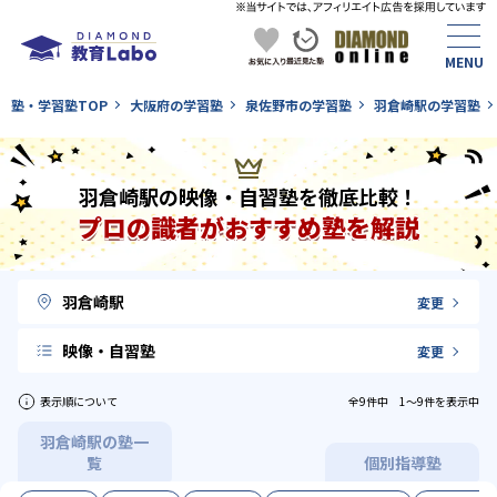
塾・学習塾TOP
大阪府の学習塾
泉佐野市の学習塾
羽倉崎駅の学習塾
羽倉崎駅の映像・自習塾を徹底比較！
プロの識者がおすすめ塾を解説
羽倉崎駅
変更
映像・自習塾
変更
表示順について
全9件中 1〜9件を表示中
羽倉崎駅の塾一
覧
個別指導塾