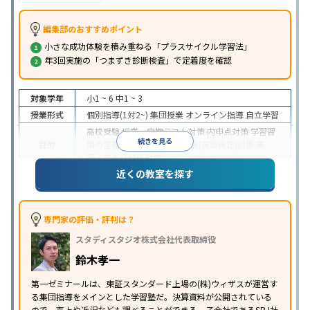
編集部のおすすめポイント
小さな成功体験を積み重ねる「プラスサイクル学習法」
年3回実施の「つまずき診断検査」で定着度を確認
対象学年
小1 ~ 6
中1 ~ 3
授業形式
個別指導(1対2~)
集団授業
オンライン指導
自立学習
高校受験
授業・定期テスト対策
内申点対策
学習習
続きを見る
目的
慣の定着
学校別特化対策
英検(英語検定)対策
英
語・英会話特化対策
近くの教室を探す
入塾に学力基準あり
学習にPC・タブレットを利用
特徴
オンライン対応
1科目から受講可能
季節講習のみの
受講可
※2023年10月調査。
小学校高学年の集団塾アンケート調査方法
を参照
専門家の評価・評判は？
スタディスタジオ株式会社代表取締役
鈴木孝一
第一ゼミナールは、東証スタンダード上場の(株)ウィザスが運営す
る集団指導をメインとした学習塾だ。決算資料が公開されている
ので、売上や近況なども調べることができる。子会社であるSRJ社