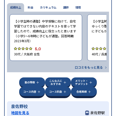
成績向上
料金
カリキュラム
講師
環境
【小学生時の通塾】中学受験に向けて、自宅
【小学生時の通
学習ではできない内容のテキストを使って学
ゆっくり取り組む
習したので、成績向上に役立ったと思います
に子どもが通塾。
（小学5〜6年時に子どもが通塾。回答時期
2023年3月）
5.0
5
30代 / 大阪府 女性
40代 / 兵庫県 女
口コミをもっと見る
こんな人に
メリット・
塾の特徴
おすすめ
デメリット
コース内容
コース料金
合格実績
泉佐野校
地図を見る
泉佐野駅