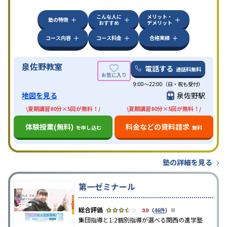
こんな人に
メリット・
塾の特徴
おすすめ
デメリット
コース内容
コース料金
合格実績
泉佐野教室
電話する
通話料無料
9:00～22:00（日・祝も受付）
地図を見る
泉佐野駅
\夏期講習80分×5回が無料！/
\夏期講習80分×5回が無料！/
体験授業(無料)
料金などの資料請求
を申し込む
無料
塾の詳細を見る
第一ゼミナール
※
3.9
（
46件
）
集団指導と1:2個別指導が選べる関西の進学塾