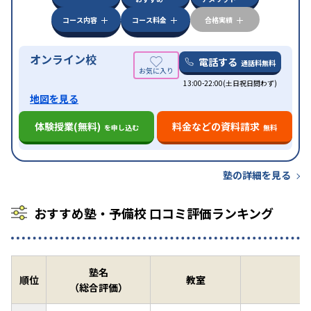
コース内容
コース料金
合格実績
オンライン校
電話する
通話料無料
13:00-22:00(土日祝日問わず)
地図を見る
体験授業(無料)
料金などの資料請求
を申し込む
無料
塾の詳細を見る
おすすめ塾・予備校 口コミ評価ランキング
塾名
順位
教室
（総合評価）