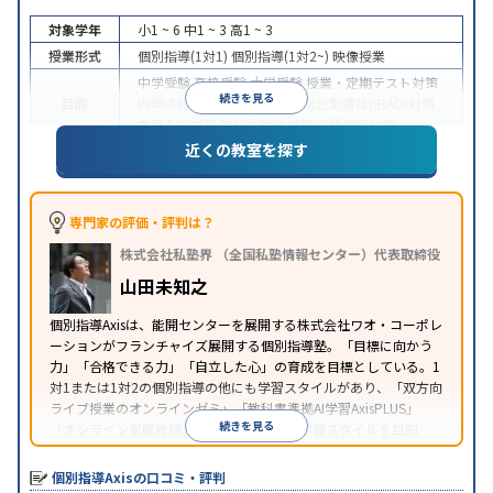
対象学年
小1 ~ 6
中1 ~ 3
高1 ~ 3
授業形式
個別指導(1対1)
個別指導(1対2~)
映像授業
中学受験
高校受験
大学受験
授業・定期テスト対策
続きを見る
目的
内申点対策
学習習慣の定着
総合型選抜(旧AO)対策
推薦入試対策
学校別特化対策
各種検定対策
近くの教室を探す
授業の振替可能
学習にPC・タブレットを利用
オン
特徴
ライン対応
1科目から受講可能
季節講習のみの受講
可
※2023年3月調査。
小学校高学年の個別指導塾アンケート調査方法
を参
専門家の評価・評判は？
照
株式会社私塾界 （全国私塾情報センター）代表取締役
山田未知之
個別指導Axisは、能開センターを展開する株式会社ワオ・コーポレ
ーションがフランチャイズ展開する個別指導塾。「目標に向かう
力」「合格できる力」「自立した心」の育成を目標としている。1
対1または1対2の個別指導の他にも学習スタイルがあり、「双方向
ライブ授業のオンラインゼミ」「教科書準拠AI学習AxisPLUS」
続きを見る
「オンライン家庭教師」など、さまざまな学習スタイルを目的
別・科目別に選択することができる。
個別指導Axisの口コミ・評判