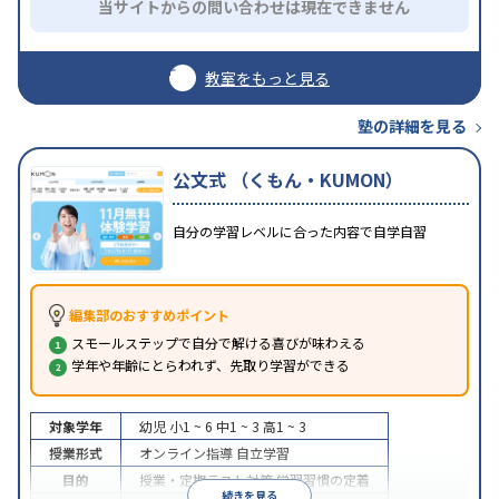
当サイトからの問い合わせは現在できません
教室をもっと見る
塾の詳細を見る
公文式 （くもん・KUMON）
自分の学習レベルに合った内容で自学自習
編集部のおすすめポイント
スモールステップで自分で解ける喜びが味わえる
学年や年齢にとらわれず、先取り学習ができる
対象学年
幼児
小1 ~ 6
中1 ~ 3
高1 ~ 3
授業形式
オンライン指導
自立学習
目的
授業・定期テスト対策
学習習慣の定着
続きを見る