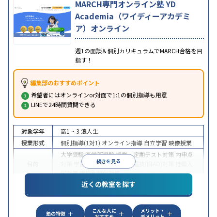
MARCH専門オンライン塾 YD
Academia（ワイディーアカデミ
ア）オンライン
週1の面談＆個別カリキュラムでMARCH合格を目
指す！
編集部のおすすめポイント
希望者にはオンラインor対面で1:1の個別指導も用意
LINEで24時間質問できる
対象学年
高1 ~ 3
浪人生
授業形式
個別指導(1対1)
オンライン指導
自立学習
映像授業
大学受験
医学部受験
授業・定期テスト対策
内申点
続きを見る
目的
対策
学習習慣の定着
総合型選抜(旧AO)対策
推薦入
試対策
学校別特化対策
近くの教室を探す
中高一貫校生に対応
授業の振替可能
不登校生に対
特徴
応
学習にPC・タブレットを利用
オンライン対応
1
科目から受講可能
こんな人に
メリット・
塾の特徴
おすすめ
デメリット