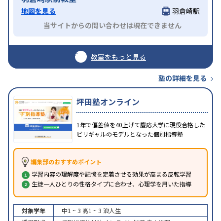
地図を見る
羽倉崎駅
当サイトからの問い合わせは現在できません
教室をもっと見る
塾の詳細を見る
坪田塾オンライン
1年で偏差値を40上げて慶応大学に現役合格した
ビリギャルのモデルとなった個別指導塾
編集部のおすすめポイント
学習内容の理解度や記憶を定着させる効果が高まる反転学習
生徒一人ひとりの性格タイプに合わせ、心理学を用いた指導
対象学年
中1 ~ 3
高1 ~ 3
浪人生