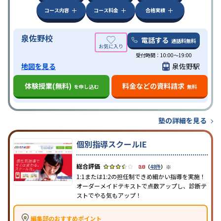
コース内容
コース料金
合格実績
泉佐野校
電話する
通話料無料
受付時間：10:00～19:00
地図を見る
泉佐野駅
体験授業(無料)
料金などの資料請求
を申し込む
無料
塾の詳細を見る
個別指導スクールIE
※
3.8
（
48件
）
1:1または1:2の担任制できめ細かい指導を実施！
オーダーメイドテキストで点数アップし、診断テ
ストでやる気もアップ！
編集部のおすすめポイント