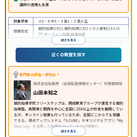
講師の連携も支援
対象学年
小1 ~ 6
中1 ~ 3
高1 ~ 3
浪人生
個別指導(1対1)
個別指導(1対2~)
少人数制(10人以
授業形式
下)
オンライン指導
映像授業
続きを見る
中学受験
高校受験
大学受験
医学部受験
授業・定期
テスト対策
内申点対策
学習習慣の定着
総合型選抜
(旧AO)対策
推薦入試対策
学校別特化対策
国公立大
近くの教室を探す
目的
対策
私大対策
共通テスト対策
英検(英語検定)対策
漢検(漢字検定)対策
数学特化対策
英語・英会話特化
対策
その他科目別特化対策
専門家の評価・評判は？
中高一貫校生に対応
特待生・奨学金制度あり
成績
株式会社私塾界 （全国私塾情報センター）代表取締役
保証制度あり
授業の振替可能
学習にPC・タブレッ
特徴
トを利用
オンライン対応
1科目から受講可能
季節
山田未知之
講習のみの受講可
自習室あり
個別指導学院フリーステップは、開成教育グループが運営する個別
指導塾。南関東と関西を中心に全国に250以上の校舎を展開してい
るが、オンライン授業も行っているため、全国どこからでも受講
できる。得点アップシステム「S-CUBE」やオリジナルアプリ「My
Step Log」を活用した指導を行っているのが特徴だ。
続きを見る