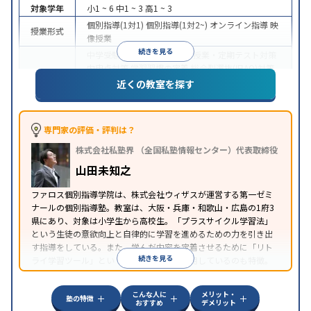
対象学年
小1 ~ 6
中1 ~ 3
高1 ~ 3
個別指導(1対1)
個別指導(1対2~)
オンライン指導
映
授業形式
像授業
続きを見る
中学受験
高校受験
大学受験
授業・定期テスト対策
内申点対策
学習習慣の定着
総合型選抜(旧AO)対策
目的
推薦入試対策
学校別特化対策
国公立大対策
私大対
近くの教室を探す
策
共通テスト対策
英検(英語検定)対策
数学特化対
策
英語・英会話特化対策
その他科目別特化対策
中高一貫校生に対応
授業の振替可能
不登校生に対
専門家の評価・評判は？
応
学習にPC・タブレットを利用
オンライン対応
1
特徴
株式会社私塾界 （全国私塾情報センター）代表取締役
科目から受講可能
季節講習のみの受講可
自習室あ
り
山田未知之
ファロス個別指導学院は、株式会社ウィザスが運営する第一ゼミ
ナールの個別指導塾。教室は、大阪・兵庫・和歌山・広島の1府3
県にあり、対象は小学生から高校生。「プラスサイクル学習法」
という生徒の意欲向上と自律的に学習を進めるための力を引き出
す指導をしている。また、学んだ内容を定着させるために「リト
続きを見る
ライ学習ツール」という独自のツールを活用しているのも特徴。
こんな人に
メリット・
塾の特徴
おすすめ
デメリット