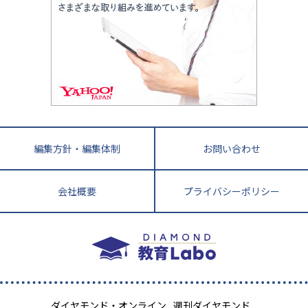
悩み多き「大学受験」相談室
家庭教師
四国
英語・英会話・英検対策
徳島県
香川県
愛媛県
高知県
小学校教師が解説！中学受験のリアル
教育ニュース最前線
九州・沖縄
教育ジャーナリストが徹底解説！ 大学受験の羅
福岡県
佐賀県
長崎県
熊本県
大分県
針盤
宮崎県
鹿児島県
沖縄県
編集方針・編集体制
お問い合わせ
会社概要
プライバシーポリシー
ダイヤモンド・オンライン
週刊ダイヤモンド