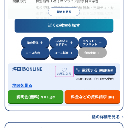
授業形式
個別指導(1対1)
オンライン指導
自立学習
高校受験
大学受験
医学部受験
授業・定期テスト対
続きを見る
策
内申点対策
学習習慣の定着
総合型選抜(旧AO)対
策
推薦入試対策
学校別特化対策
国公立大対策
私大
目的
対策
共通テスト対策
英検(英語検定)対策
漢検(漢字
近くの教室を探す
検定)対策
数学特化対策
英語・英会話特化対策
その
他科目別特化対策
こんな人に
メリット・
中高一貫校生に対応
授業の振替可能
不登校生に対
塾の特徴
おすすめ
デメリット
応
学習にPC・タブレットを利用
オンライン対応
1
特徴
科目から受講可能
季節講習のみの受講可
発達障害
コース内容
コース料金
合格実績
の子どもに対応
坪田塾ONLINE
電話する
通話料無料
10:00～19:00（土日祝も受付）
地図を見る
説明会(無料)
料金などの資料請求
を申し込む
無料
塾の詳細を見る