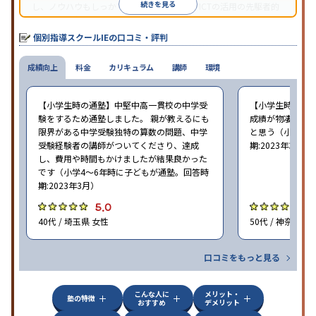
続きを見る
し、ノウハウもしっかりとしています。AIやICTの活用の先駆者的
な個別指導塾です。
個別指導スクールIEの口コミ・評判
成績向上
料金
カリキュラム
講師
環境
【小学生時の通塾】中堅中高一貫校の中学受
【小学生時の通
験をするため通塾しました。 親が教えるにも
成績が物凄く悪
限界がある中学受験独特の算数の問題、中学
と思う（小学6年
受験経験者の講師がついてくださり、達成
期:2023年3月）
し、費用や時間もかけましたが結果良かった
です（小学4〜6年時に子どもが通塾。回答時
期:2023年3月）
5.0
4
40代 / 埼玉県 女性
50代 / 神奈川県
口コミをもっと見る
こんな人に
メリット・
塾の特徴
おすすめ
デメリット