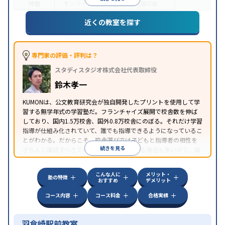
特徴
オンライン対応
1科目から受講可能
近くの教室を探す
専門家の評価・評判は？
スタディスタジオ株式会社代表取締役
鈴木孝一
KUMONは、公文教育研究会が独自開発したプリントを使用して学
習する無学年式の学習塾だ。フランチャイズ展開で校舎数を伸ば
しており、国内1.5万校舎、国外0.8万校舎にのぼる。それだけ学習
指導が仕組み化されていて、誰でも指導できるようになっているこ
とがわかる。だからこそ、校舎選びでは子どもと指導者の相性を
続きを見る
きちんと確認すべきである。近所に2校舎ある場合も多いので、両
方見学してみることをオススメする。
こんな人に
メリット・
塾の特徴
おすすめ
デメリット
コース内容
コース料金
合格実績
羽倉崎駅前教室