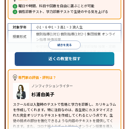
曜日や時間、科目や回数を自由に選ぶことが可能
個性診断テスト、学力診断テストで生徒のやる気を上げる
対象学年
小1 ~ 6
中1 ~ 3
高1 ~ 3
浪人生
個別指導(1対1)
個別指導(1対2~)
集団授業
オンライ
授業形式
ン指導
映像授業
続きを見る
中学受験
高校受験
大学受験
医学部受験
授業・定期
テスト対策
内申点対策
学習習慣の定着
総合型選抜
(旧AO)対策
推薦入試対策
学校別特化対策
国公立大
近くの教室を探す
目的
対策
私大対策
共通テスト対策
英検(英語検定)対策
漢検(漢字検定)対策
数学特化対策
その他科目別特化
対策
専門家の評価・評判は？
中高一貫校生に対応
オンライン対応
1科目から受講
特徴
ノンフィクションライター
可能
季節講習のみの受講可
自習室あり
※2023年3月調査。
小学校高学年の個別指導塾アンケート調査方法
を参
杉浦由美子
照
スクールIEは入塾時のテストで性格と学力を診断し、カリキュラム
を作成してくれます。特に注目なのは、各生徒にカスタマイズさ
れた完全オリジナルテキストを作成してくれるという点です。生
徒の弱点の部分を強化できるような内容のテキストを提供してく
れます。また、コロナ禍よりずっと前からオンライン授業を導入