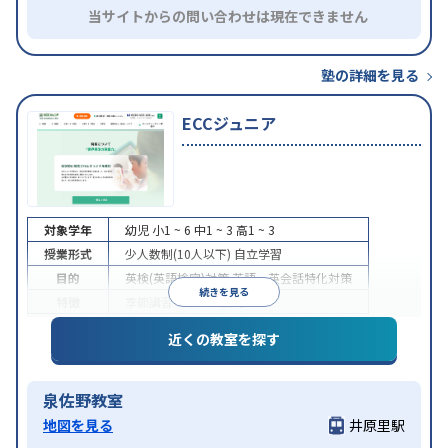
当サイトからの問い合わせは現在できません
塾の詳細を見る
ECCジュニア
対象学年
幼児
小1 ~ 6
中1 ~ 3
高1 ~ 3
授業形式
少人数制(10人以下)
自立学習
目的
英検(英語検定)対策
英語・英会話特化対策
続きを見る
特徴
季節講習のみの受講可
近くの教室を探す
泉佐野教室
地図を見る
井原里駅