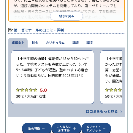
が、速読力開発のシステムを開発しており、第一ゼミナールでも
速読解・思考力コースとして受講することができる。学習指導だ
続きを見る
けでなく能力開発に興味がある場合は、相性がよいだろう。
第一ゼミナールの口コミ・評判
成績向上
料金
カリキュラム
講師
環境
【小学生時の通塾】偏差値が45から60へ上が
【小学生時の通
った。学校のテストも点数が上がった（小学
かったけれど、
5〜6年時に子どもが通塾。塾のおすすめ度合
第一志望の学校に
い：まあ勧めたい。回答時期2023年11月）
もが通塾。塾の
い。回答時期202
5.0
5
30代 / 大阪府 女性
50代 / 大阪府 女
口コミをもっと見る
こんな人に
メリット・
塾の特徴
おすすめ
デメリット