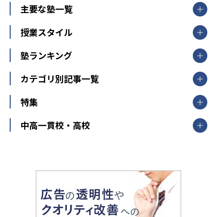
北海道・東北
主要な塾一覧
北海道
青森県
岩手県
宮城県
秋田県
【掲載塾一覧を見る】
授業スタイル
山形県
福島県
臨海セミナー
関東
個別指導
塾ランキング
東京個別指導学院
東京都
神奈川県
埼玉県
千葉県
茨城県
集団授業
個別指導塾TOMAS
栃木県
群馬県
中学受験ランキング
カテゴリ別記事一覧
オンライン指導
明光義塾
大学受験ランキング
北陸
映像授業
ナビ個別指導学院
中学受験
特集
新潟県
富山県
石川県
福井県
個別教室のトライ
高校受験
東進ハイスクール
中部
開成番長直伝！子どもの受験を成功させる方法
中高一貫校・高校
大学受験
武田塾
愛知県
静岡県
岐阜県
三重県
長野県
令和時代の失敗しない塾選び
資格取得・学び直し
山梨県
2020年代の教育
中学入試最前線
教育費・塾代
中学受験最前線
近畿
てら先生の教育業界基本メソッド
座談会
大学入試改革
大阪府
運動と遊びを考える
兵庫県
京都府
奈良県
和歌山県
教育全般
親子で極める家庭学習
滋賀県
令和の大学受験は情報戦！
大学受験塾の選び方
ママテクエグザム
情報Ⅰ、数学が苦手な人注目！最短距離の学力
中学受験に熱心な市区町村ランキング
中国
進化する中高一貫校・高校
アップ法
小学校受験
鳥取県
島根県
岡山県
広島県
山口県