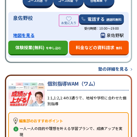
コース内容
コース料金
合格実績
泉佐野校
電話する
通話料無料
受付時間：10:00～19:00
地図を見る
泉佐野駅
体験授業(無料)
料金などの資料請求
を申し込む
無料
塾の詳細を見る
個別指導WAM（ワム）
1:1,1:2,1:4の3通りで、地域や学校に合わせた個
別指導
編集部のおすすめポイント
一人一人の目的や理想を叶える学習プランで、成績アップを実
現