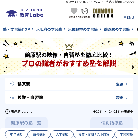
塾・学習塾TOP
大阪府の学習塾
泉佐野市の学習塾
鶴原駅の学習塾
鶴原駅の映像・自習塾を徹底比較！
プロの識者がおすすめ塾を解説
鶴原駅
変更
映像・自習塾
変更
表示順について
全11件中 1〜11件を表示中
鶴原駅の塾一覧
個別指導塾
中学受験
高校受験
大学受験
授業・定期テスト対策
学習習慣の