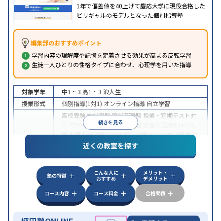
1年で偏差値を40上げて慶応大学に現役合格した
ビリギャルのモデルとなった個別指導塾
編集部のおすすめポイント
学習内容の理解度や記憶を定着させる効果が高まる反転学習
生徒一人ひとりの性格タイプに合わせ、心理学を用いた指導
対象学年
中1 ~ 3
高1 ~ 3
浪人生
授業形式
個別指導(1対1)
オンライン指導
自立学習
高校受験
大学受験
医学部受験
授業・定期テスト対
続きを見る
策
内申点対策
学習習慣の定着
総合型選抜(旧AO)対
策
推薦入試対策
学校別特化対策
国公立大対策
私大
目的
対策
共通テスト対策
英検(英語検定)対策
漢検(漢字
近くの教室を探す
検定)対策
数学特化対策
英語・英会話特化対策
その
他科目別特化対策
こんな人に
メリット・
中高一貫校生に対応
授業の振替可能
不登校生に対
塾の特徴
おすすめ
デメリット
応
学習にPC・タブレットを利用
オンライン対応
1
特徴
科目から受講可能
季節講習のみの受講可
発達障害
コース内容
コース料金
合格実績
の子どもに対応