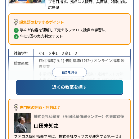
プを目指す。拠点は大阪府、兵庫県、和歌山県、
広島県
編集部のおすすめポイント
学んだ内容を理解して覚えるファロス独自の学習法
年に5回の実力判定テスト
対象学年
小1 ~ 6
中1 ~ 3
高1 ~ 3
個別指導(1対1)
個別指導(1対2~)
オンライン指導
映
授業形式
像授業
続きを見る
中学受験
高校受験
大学受験
授業・定期テスト対策
内申点対策
学習習慣の定着
総合型選抜(旧AO)対策
目的
推薦入試対策
学校別特化対策
国公立大対策
私大対
近くの教室を探す
策
共通テスト対策
英検(英語検定)対策
数学特化対
策
英語・英会話特化対策
その他科目別特化対策
中高一貫校生に対応
授業の振替可能
不登校生に対
専門家の評価・評判は？
応
学習にPC・タブレットを利用
オンライン対応
1
特徴
株式会社私塾界 （全国私塾情報センター）代表取締役
科目から受講可能
季節講習のみの受講可
自習室あ
り
山田未知之
ファロス個別指導学院は、株式会社ウィザスが運営する第一ゼミ