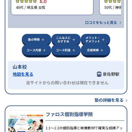
5.0
4
40代 / 埼玉県 女性
50代 / 神奈川県
口コミをもっと見る
こんな人に
メリット・
塾の特徴
おすすめ
デメリット
コース内容
コース料金
合格実績
山本校
地図を見る
泉佐野駅
当サイトからの問い合わせは現在できません
塾の詳細を見る
ファロス個別指導学院
1:1〜1:2の個別指導と映像教材で確実な成績アッ