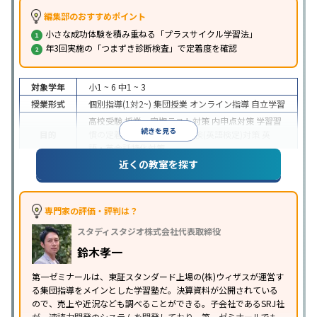
編集部のおすすめポイント
小さな成功体験を積み重ねる「プラスサイクル学習法」
年3回実施の「つまずき診断検査」で定着度を確認
対象学年
小1 ~ 6
中1 ~ 3
授業形式
個別指導(1対2~)
集団授業
オンライン指導
自立学習
高校受験
授業・定期テスト対策
内申点対策
学習習
続きを見る
目的
慣の定着
学校別特化対策
英検(英語検定)対策
英
語・英会話特化対策
近くの教室を探す
入塾に学力基準あり
学習にPC・タブレットを利用
特徴
オンライン対応
1科目から受講可能
季節講習のみの
受講可
※2023年10月調査。
小学校高学年の集団塾アンケート調査方法
を参照
専門家の評価・評判は？
スタディスタジオ株式会社代表取締役
鈴木孝一
第一ゼミナールは、東証スタンダード上場の(株)ウィザスが運営す
る集団指導をメインとした学習塾だ。決算資料が公開されている
ので、売上や近況なども調べることができる。子会社であるSRJ社
が、速読力開発のシステムを開発しており、第一ゼミナールでも