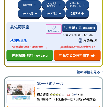
こんな人に
メリット・
塾の特徴
おすすめ
デメリット
コース内容
コース料金
合格実績
泉佐野教室
電話する
通話料無料
9:00～22:00（日・祝も受付）
地図を見る
泉佐野駅
\夏期講習80分×5回が無料！/
\夏期講習80分×5回が無料！/
体験授業(無料)
料金などの資料請求
を申し込む
無料
塾の詳細を見る
第一ゼミナール
※
3.9
（
46件
）
集団指導と1:2個別指導が選べる関西の進学塾