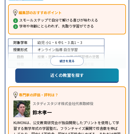
編集部のおすすめポイント
スモールステップで自分で解ける喜びが味わえる
学年や年齢にとらわれず、先取り学習ができる
対象学年
幼児
小1 ~ 6
中1 ~ 3
高1 ~ 3
授業形式
オンライン指導
自立学習
目的
授業・定期テスト対策
学習習慣の定着
続きを見る
特徴
オンライン対応
1科目から受講可能
近くの教室を探す
専門家の評価・評判は？
スタディスタジオ株式会社代表取締役
鈴木孝一
KUMONは、公文教育研究会が独自開発したプリントを使用して学
習する無学年式の学習塾だ。フランチャイズ展開で校舎数を伸ば
しており、国内1.5万校舎、国外0.8万校舎にのぼる。それだけ学習