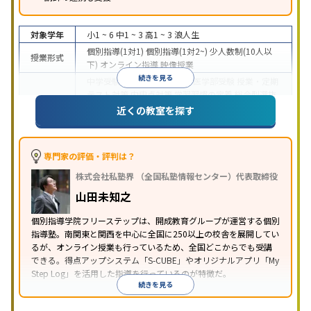
対象学年
小1 ~ 6
中1 ~ 3
高1 ~ 3
浪人生
個別指導(1対1)
個別指導(1対2~)
少人数制(10人以
授業形式
下)
オンライン指導
映像授業
続きを見る
中学受験
高校受験
大学受験
医学部受験
授業・定期
テスト対策
内申点対策
学習習慣の定着
総合型選抜
(旧AO)対策
推薦入試対策
学校別特化対策
国公立大
近くの教室を探す
目的
対策
私大対策
共通テスト対策
英検(英語検定)対策
漢検(漢字検定)対策
数学特化対策
英語・英会話特化
対策
その他科目別特化対策
専門家の評価・評判は？
中高一貫校生に対応
特待生・奨学金制度あり
成績
株式会社私塾界 （全国私塾情報センター）代表取締役
保証制度あり
授業の振替可能
学習にPC・タブレッ
特徴
トを利用
オンライン対応
1科目から受講可能
季節
山田未知之
講習のみの受講可
自習室あり
個別指導学院フリーステップは、開成教育グループが運営する個別
指導塾。南関東と関西を中心に全国に250以上の校舎を展開してい
るが、オンライン授業も行っているため、全国どこからでも受講
できる。得点アップシステム「S-CUBE」やオリジナルアプリ「My
Step Log」を活用した指導を行っているのが特徴だ。
続きを見る