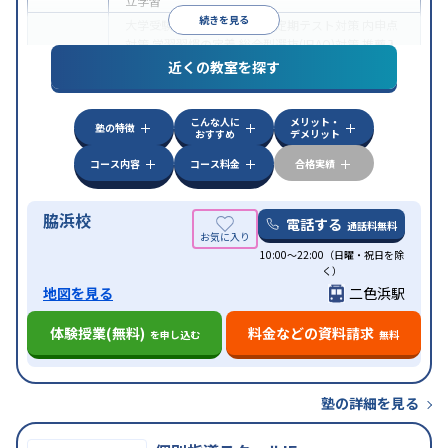
立学習
続きを見る
大学受験
医学部受験
授業・定期テスト対策
内申点
対策
学習習慣の定着
総合型選抜(旧AO)対策
推薦入
目的
試対策
学校別特化対策
国公立大対策
私大対策
共通
近くの教室を探す
テスト対策
授業の振替可能
オンライン対応
1科目から受講可能
特徴
こんな人に
メリット・
季節講習のみの受講可
塾の特徴
おすすめ
デメリット
コース内容
コース料金
合格実績
脇浜校
電話する
通話料無料
10:00～22:00（日曜・祝日を除
く）
地図を見る
二色浜駅
体験授業(無料)
料金などの資料請求
を申し込む
無料
塾の詳細を見る