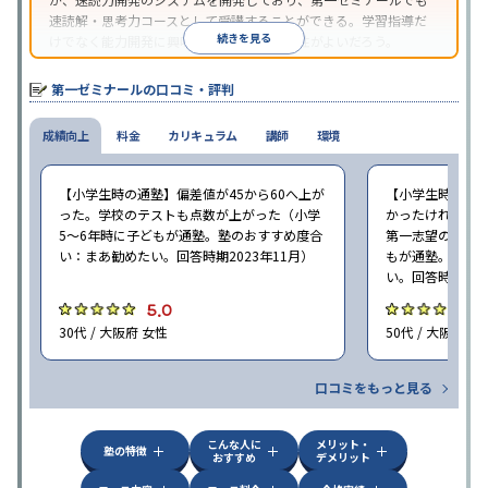
速読解・思考力コースとして受講することができる。学習指導だ
続きを見る
けでなく能力開発に興味がある場合は、相性がよいだろう。
第一ゼミナールの口コミ・評判
成績向上
料金
カリキュラム
講師
環境
【小学生時の通塾】偏差値が45から60へ上が
【小学生時の通
った。学校のテストも点数が上がった（小学
かったけれど、
5〜6年時に子どもが通塾。塾のおすすめ度合
第一志望の学校に
い：まあ勧めたい。回答時期2023年11月）
もが通塾。塾の
い。回答時期202
5.0
5
30代 / 大阪府 女性
50代 / 大阪府 女
口コミをもっと見る
こんな人に
メリット・
塾の特徴
おすすめ
デメリット