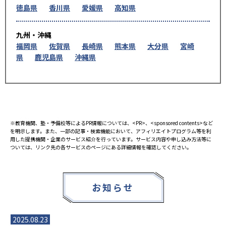
徳島県
香川県
愛媛県
高知県
九州・沖縄
福岡県
佐賀県
長崎県
熊本県
大分県
宮崎
県
鹿児島県
沖縄県
※教育機関、塾・予備校等によるPR情報については、<PR>、<sponsored contents>など
を明示します。また、一部の記事・検索機能において、アフィリエイトプログラム等を利
用した提携機関・企業のサービス紹介を行っています。サービス内容や申し込み方法等に
ついては、リンク先の各サービスのページにある詳細情報を確認してください。
お知らせ
2025.08.23