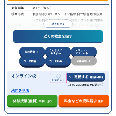
対象学年
高1 ~ 3
浪人生
授業形式
個別指導(1対1)
オンライン指導
自立学習
映像授業
大学受験
医学部受験
授業・定期テスト対策
内申点
続きを見る
目的
対策
学習習慣の定着
総合型選抜(旧AO)対策
推薦入
試対策
学校別特化対策
近くの教室を探す
中高一貫校生に対応
授業の振替可能
不登校生に対
特徴
応
学習にPC・タブレットを利用
オンライン対応
1
科目から受講可能
こんな人に
メリット・
塾の特徴
おすすめ
デメリット
コース内容
コース料金
合格実績
オンライン校
電話する
通話料無料
13:00-22:00(土日祝日問わず)
地図を見る
体験授業(無料)
料金などの資料請求
を申し込む
無料