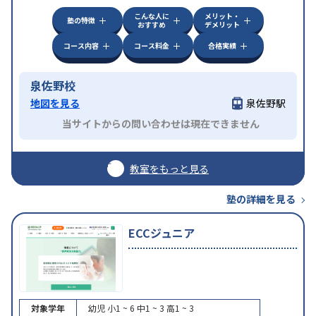
こんな人に
メリット・
塾の特徴
おすすめ
デメリット
コース内容
コース料金
合格実績
泉佐野校
地図を見る
泉佐野駅
当サイトからの問い合わせは現在できません
教室をもっと見る
塾の詳細を見る
ECCジュニア
対象学年
幼児
小1 ~ 6
中1 ~ 3
高1 ~ 3