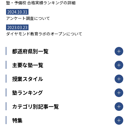
塾・予備校 合格実績ランキングの詳細
2024.10.31
アンケート調査について
2023.03.23
ダイヤモンド教育ラボのオープンについて
都道府県別一覧
北海道・東北
主要な塾一覧
北海道
青森県
岩手県
宮城県
秋田県
【掲載塾一覧を見る】
授業スタイル
山形県
福島県
臨海セミナー
関東
個別指導
塾ランキング
東京個別指導学院
東京都
神奈川県
埼玉県
千葉県
茨城県
集団授業
個別指導塾TOMAS
栃木県
群馬県
中学受験ランキング
カテゴリ別記事一覧
オンライン指導
明光義塾
大学受験ランキング
北陸
映像授業
ナビ個別指導学院
中学受験
特集
新潟県
富山県
石川県
福井県
個別教室のトライ
高校受験
東進ハイスクール