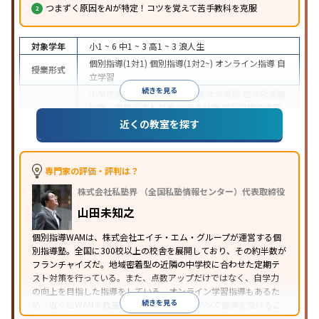
つまずく原因をAIが特定！コツを覚えて苦手教科を克服
対象学年
小1 ~ 6
中1 ~ 3
高1 ~ 3
浪人生
個別指導(1対1)
個別指導(1対2~)
オンライン指導
自
授業形式
立学習
続きを見る
小学校受験
中学受験
高校受験
大学受験
医学部受験
授業・定期テスト対策
内申点対策
学習習慣の定着
目的
総合型選抜(旧AO)対策
推薦入試対策
学校別特化対
近くの教室を探す
策
英検(英語検定)対策
漢検(漢字検定)対策
数学特化
対策
英語・英会話特化対策
その他科目別特化対策
中高一貫校生に対応
授業の振替可能
オンライン対
専門家の評価・評判は？
特徴
応
1科目から受講可能
季節講習のみの受講可
株式会社私塾界 （全国私塾情報センター）代表取締役
※2023年3月調査。
小学校高学年の個別指導塾アンケート調査方法
を参
山田未知之
照
個別指導WAMは、株式会社エイチ・エム・グループが運営する個
別指導塾。全国に300校以上の校舎を展開しており、その約半数が
フランチャイズだ。地域密着型の近隣の中学校に合わせた定期テ
スト対策を行っている。また、点数アップだけではなく、自学力
の向上を目指した指導をしている。オンライン学習指導もあるた
続きを見る
め、近くにWAMの教室がなくても、オンラインで指導を受けるこ
とができる。