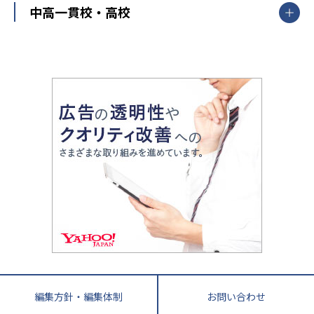
中部
開成番長直伝！子どもの受験を成功させる方法
中高一貫校・高校
大学受験
武田塾
愛知県
静岡県
岐阜県
三重県
長野県
令和時代の失敗しない塾選び
資格取得・学び直し
山梨県
2020年代の教育
中学入試最前線
教育費・塾代
中学受験最前線
近畿
てら先生の教育業界基本メソッド
座談会
大学入試改革
大阪府
運動と遊びを考える
兵庫県
京都府
奈良県
和歌山県
教育全般
親子で極める家庭学習
滋賀県
令和の大学受験は情報戦！
大学受験塾の選び方
ママテクエグザム
情報Ⅰ、数学が苦手な人注目！最短距離の学力
中学受験に熱心な市区町村ランキング
中国
進化する中高一貫校・高校
アップ法
小学校受験
鳥取県
島根県
岡山県
広島県
山口県
悩み多き「大学受験」相談室
家庭教師
四国
英語・英会話・英検対策
徳島県
香川県
愛媛県
高知県
小学校教師が解説！中学受験のリアル
教育ニュース最前線
九州・沖縄
教育ジャーナリストが徹底解説！ 大学受験の羅
福岡県
佐賀県
長崎県
熊本県
大分県
針盤
宮崎県
鹿児島県
沖縄県
編集方針・編集体制
お問い合わせ