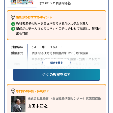
または1:2の個別指導塾
編集部のおすすめポイント
教科書準拠の教材を自立学習できるAIシステムを導入
講師が生徒一人ひとりの学力や目的に合わせて指導し、質問対
応も可能
対象学年
小1 ~ 6
中1 ~ 3
高1 ~ 3
授業形式
個別指導(1対1)
個別指導(1対2~)
映像授業
中学受験
高校受験
大学受験
授業・定期テスト対策
続きを見る
目的
内申点対策
学習習慣の定着
総合型選抜(旧AO)対策
推薦入試対策
学校別特化対策
各種検定対策
近くの教室を探す
授業の振替可能
学習にPC・タブレットを利用
オン
特徴
ライン対応
1科目から受講可能
季節講習のみの受講
可
※2023年3月調査。
小学校高学年の個別指導塾アンケート調査方法
を参
専門家の評価・評判は？
照
株式会社私塾界 （全国私塾情報センター）代表取締役
山田未知之