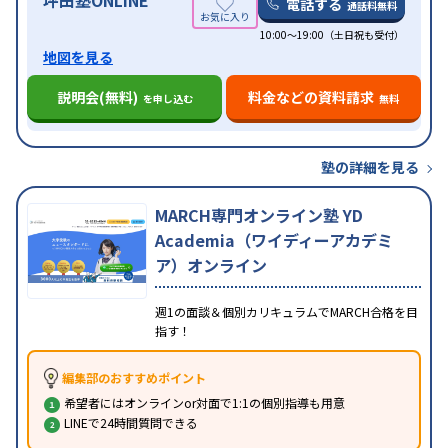
坪田塾ONLINE
電話する
通話料無料
10:00～19:00（土日祝も受付）
地図を見る
説明会(無料)
料金などの資料請求
を申し込む
無料
塾の詳細を見る
MARCH専門オンライン塾 YD
Academia（ワイディーアカデミ
ア）オンライン
週1の面談＆個別カリキュラムでMARCH合格を目
指す！
編集部のおすすめポイント
希望者にはオンラインor対面で1:1の個別指導も用意
LINEで24時間質問できる