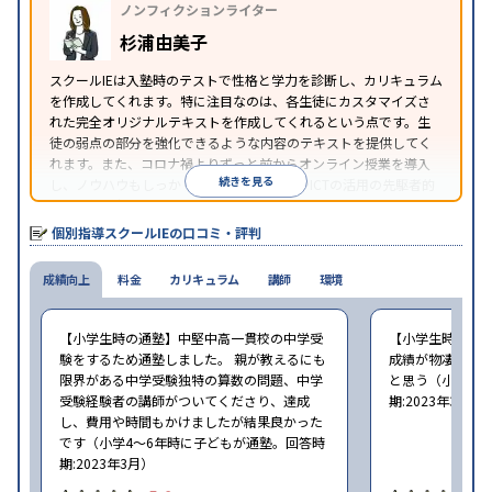
ノンフィクションライター
可能
季節講習のみの受講可
自習室あり
※2023年3月調査。
小学校高学年の個別指導塾アンケート調査方法
を参
杉浦由美子
照
スクールIEは入塾時のテストで性格と学力を診断し、カリキュラム
を作成してくれます。特に注目なのは、各生徒にカスタマイズさ
れた完全オリジナルテキストを作成してくれるという点です。生
徒の弱点の部分を強化できるような内容のテキストを提供してく
れます。また、コロナ禍よりずっと前からオンライン授業を導入
続きを見る
し、ノウハウもしっかりとしています。AIやICTの活用の先駆者的
な個別指導塾です。
個別指導スクールIEの口コミ・評判
成績向上
料金
カリキュラム
講師
環境
【小学生時の通塾】中堅中高一貫校の中学受
【小学生時の通
験をするため通塾しました。 親が教えるにも
成績が物凄く悪
限界がある中学受験独特の算数の問題、中学
と思う（小学6年
受験経験者の講師がついてくださり、達成
期:2023年3月）
し、費用や時間もかけましたが結果良かった
です（小学4〜6年時に子どもが通塾。回答時
期:2023年3月）