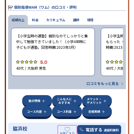
個別指導WAM（ワム）の口コミ・評判
成績向上
料金
カリキュラム
講師
環境
【小学生時の通塾】個別なのでしっかりと集
【小学生時の通
中して勉強できていました！（小学4年時に
もらった（小学5
子どもが通塾。回答時期:2023年3月）
時期:2023年3月
5.0
5
40代 / 大阪府 男性
40代 / 大阪府 女
口コミをもっと見る
こんな人に
メリット・
塾の特徴
おすすめ
デメリット
コース内容
コース料金
合格実績
脇浜校
電話する
通話料無料