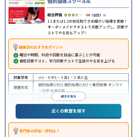
個別指導スクールIE
※
3.8
（
48件
）
1:1または1:2の担任制できめ細かい指導を実施！
オーダーメイドテキストで点数アップし、診断テ
ストでやる気もアップ！
編集部のおすすめポイント
曜日や時間、科目や回数を自由に選ぶことが可能
個性診断テスト、学力診断テストで生徒のやる気を上げる
対象学年
小1 ~ 6
中1 ~ 3
高1 ~ 3
浪人生
個別指導(1対1)
個別指導(1対2~)
集団授業
オンライ
授業形式
ン指導
映像授業
続きを見る
中学受験
高校受験
大学受験
医学部受験
授業・定期
テスト対策
内申点対策
学習習慣の定着
総合型選抜
(旧AO)対策
推薦入試対策
学校別特化対策
国公立大
近くの教室を探す
目的
対策
私大対策
共通テスト対策
英検(英語検定)対策
漢検(漢字検定)対策
数学特化対策
その他科目別特化
対策
専門家の評価・評判は？
中高一貫校生に対応
オンライン対応
1科目から受講
特徴