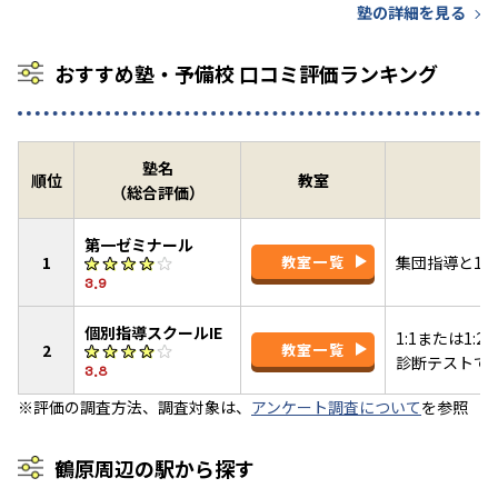
塾の詳細を見る
おすすめ塾・予備校 口コミ評価ランキング
塾名
順位
教室
（総合評価）
第一ゼミナール
1
教室一覧
集団指導と1:
3.9
個別指導スクールIE
1:1または1
2
教室一覧
診断テストで
3.8
※評価の調査方法、調査対象は、
アンケート調査について
を参照
鶴原周辺の駅から探す