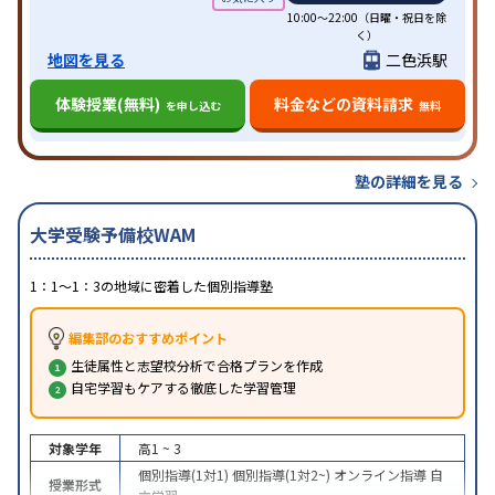
10:00～22:00（日曜・祝日を除
く）
地図を見る
二色浜駅
体験授業(無料)
料金などの資料請求
を申し込む
無料
塾の詳細を見る
大学受験予備校WAM
1：1～1：3の地域に密着した個別指導塾
編集部のおすすめポイント
生徒属性と志望校分析で合格プランを作成
自宅学習もケアする徹底した学習管理
対象学年
高1 ~ 3
個別指導(1対1)
個別指導(1対2~)
オンライン指導
自
授業形式