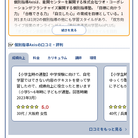
個別指導Axisは、能開センターを展開する株式会社ワオ・コーポレ
ーションがフランチャイズ展開する個別指導塾。「目標に向かう
力」「合格できる力」「自立した心」の育成を目標としている。1
対1または1対2の個別指導の他にも学習スタイルがあり、「双方向
ライブ授業のオンラインゼミ」「教科書準拠AI学習AxisPLUS」
続きを見る
「オンライン家庭教師」など、さまざまな学習スタイルを目的
別・科目別に選択することができる。
個別指導Axisの口コミ・評判
成績向上
料金
カリキュラム
講師
環境
【小学生時の通塾】中学受験に向けて、自宅
【小学生時の通
学習ではできない内容のテキストを使って学
ゆっくり取り組む
習したので、成績向上に役立ったと思います
に子どもが通塾。
（小学5〜6年時に子どもが通塾。回答時期
2023年3月）
5.0
5
30代 / 大阪府 女性
40代 / 兵庫県 女
口コミをもっと見る