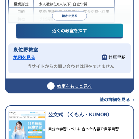
授業形式
少人数制(10人以下)
自立学習
目的
英検(英語検定)対策
英語・英会話特化対策
続きを見る
特徴
季節講習のみの受講可
近くの教室を探す
泉佐野教室
地図を見る
井原里駅
当サイトからの問い合わせは現在できません
教室をもっと見る
塾の詳細を見る
公文式 （くもん・KUMON）
自分の学習レベルに合った内容で自学自習