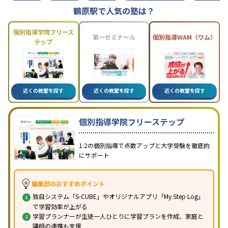
鶴原駅で人気の塾は？
個別指導学院フリース
第一ゼミナール
個別指導WAM（ワム）
テップ
近くの教室を探す
近くの教室を探す
近くの教室を探す
個別指導学院フリーステップ
1:2の個別指導で点数アップと大学受験を徹底的
にサポート
編集部のおすすめポイント
独自システム「S-CUBE」やオリジナルアプリ「My Step Log」
で学習効率が上がる
学習プランナーが生徒一人ひとりに学習プランを作成、家庭と
講師の連携も支援