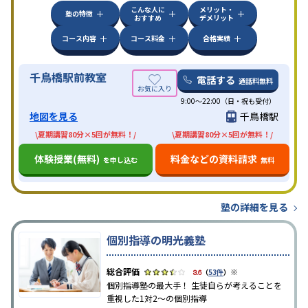
こんな人に
メリット・
塾の特徴
おすすめ
デメリット
コース内容
コース料金
合格実績
千鳥橋駅前教室
電話する
通話料無料
9:00～22:00（日・祝も受付）
地図を見る
千鳥橋駅
\夏期講習80分×5回が無料！/
\夏期講習80分×5回が無料！/
体験授業(無料)
料金などの資料請求
を申し込む
無料
塾の詳細を見る
個別指導の明光義塾
※
3.6
（
53件
）
個別指導塾の最大手！ 生徒自らが考えることを
重視した1対2〜の個別指導