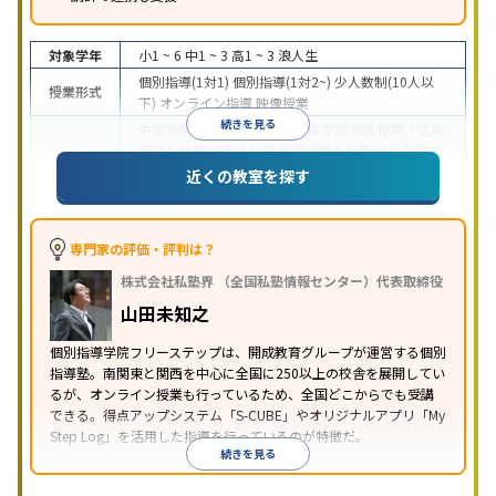
対象学年
小1 ~ 6
中1 ~ 3
高1 ~ 3
浪人生
個別指導(1対1)
個別指導(1対2~)
少人数制(10人以
授業形式
下)
オンライン指導
映像授業
続きを見る
中学受験
高校受験
大学受験
医学部受験
授業・定期
テスト対策
内申点対策
学習習慣の定着
総合型選抜
(旧AO)対策
推薦入試対策
学校別特化対策
国公立大
近くの教室を探す
目的
対策
私大対策
共通テスト対策
英検(英語検定)対策
漢検(漢字検定)対策
数学特化対策
英語・英会話特化
対策
その他科目別特化対策
専門家の評価・評判は？
中高一貫校生に対応
特待生・奨学金制度あり
成績
株式会社私塾界 （全国私塾情報センター）代表取締役
保証制度あり
授業の振替可能
学習にPC・タブレッ
特徴
トを利用
オンライン対応
1科目から受講可能
季節
山田未知之
講習のみの受講可
自習室あり
個別指導学院フリーステップは、開成教育グループが運営する個別
指導塾。南関東と関西を中心に全国に250以上の校舎を展開してい
るが、オンライン授業も行っているため、全国どこからでも受講
できる。得点アップシステム「S-CUBE」やオリジナルアプリ「My
Step Log」を活用した指導を行っているのが特徴だ。
続きを見る