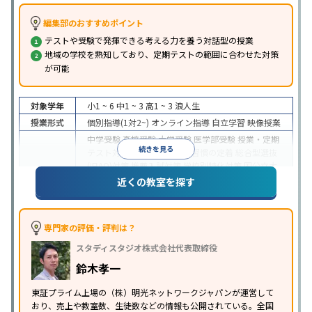
編集部のおすすめポイント
テストや受験で発揮できる考える力を養う対話型の授業
地域の学校を熟知しており、定期テストの範囲に合わせた対策
が可能
対象学年
小1 ~ 6
中1 ~ 3
高1 ~ 3
浪人生
授業形式
個別指導(1対2~)
オンライン指導
自立学習
映像授業
中学受験
高校受験
大学受験
医学部受験
授業・定期
続きを見る
テスト対策
内申点対策
学習習慣の定着
総合型選抜
(旧AO)対策
推薦入試対策
学校別特化対策
国公立大
目的
対策
私大対策
共通テスト対策
英検(英語検定)対策
近くの教室を探す
漢検(漢字検定)対策
数学特化対策
英語・英会話特化
対策
その他科目別特化対策
中高一貫校生に対応
特待生・奨学金制度あり
授業
専門家の評価・評判は？
の振替可能
不登校生に対応
学習にPC・タブレット
スタディスタジオ株式会社代表取締役
特徴
を利用
オンライン対応
1科目から受講可能
季節講
習のみの受講可
発達障害の子どもに対応
自習室あ
鈴木孝一
り
※2023年3月調査。
小学校高学年の個別指導塾アンケート調査方法
を参
東証プライム上場の（株）明光ネットワークジャパンが運営して
おり、売上や教室数、生徒数などの情報も公開されている。全国
照