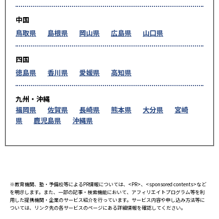
中国
鳥取県
島根県
岡山県
広島県
山口県
四国
徳島県
香川県
愛媛県
高知県
九州・沖縄
福岡県
佐賀県
長崎県
熊本県
大分県
宮崎
県
鹿児島県
沖縄県
※教育機関、塾・予備校等によるPR情報については、<PR>、<sponsored contents>など
を明示します。また、一部の記事・検索機能において、アフィリエイトプログラム等を利
用した提携機関・企業のサービス紹介を行っています。サービス内容や申し込み方法等に
ついては、リンク先の各サービスのページにある詳細情報を確認してください。