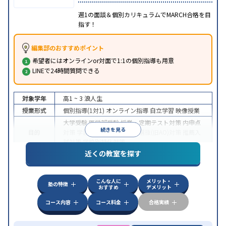
週1の面談＆個別カリキュラムでMARCH合格を目
指す！
編集部のおすすめポイント
希望者にはオンラインor対面で1:1の個別指導も用意
LINEで24時間質問できる
対象学年
高1 ~ 3
浪人生
授業形式
個別指導(1対1)
オンライン指導
自立学習
映像授業
大学受験
医学部受験
授業・定期テスト対策
内申点
続きを見る
目的
対策
学習習慣の定着
総合型選抜(旧AO)対策
推薦入
試対策
学校別特化対策
近くの教室を探す
中高一貫校生に対応
授業の振替可能
不登校生に対
特徴
応
学習にPC・タブレットを利用
オンライン対応
1
科目から受講可能
こんな人に
メリット・
塾の特徴
おすすめ
デメリット
コース内容
コース料金
合格実績