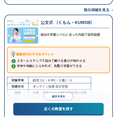
塾の詳細を見る
公文式 （くもん・KUMON）
自分の学習レベルに合った内容で自学自習
編集部のおすすめポイント
スモールステップで自分で解ける喜びが味わえる
学年や年齢にとらわれず、先取り学習ができる
対象学年
幼児
小1 ~ 6
中1 ~ 3
高1 ~ 3
授業形式
オンライン指導
自立学習
目的
授業・定期テスト対策
学習習慣の定着
続きを見る
特徴
オンライン対応
1科目から受講可能
近くの教室を探す