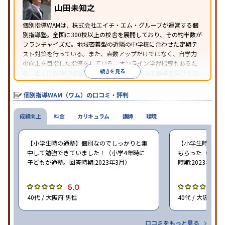
山田未知之
照
個別指導WAMは、株式会社エイチ・エム・グループが運営する個
別指導塾。全国に300校以上の校舎を展開しており、その約半数が
フランチャイズだ。地域密着型の近隣の中学校に合わせた定期テ
スト対策を行っている。また、点数アップだけではなく、自学力
の向上を目指した指導をしている。オンライン学習指導もあるた
続きを見る
め、近くにWAMの教室がなくても、オンラインで指導を受けるこ
とができる。
個別指導WAM（ワム）の口コミ・評判
成績向上
料金
カリキュラム
講師
環境
【小学生時の通塾】個別なのでしっかりと集
【小学生時の通
中して勉強できていました！（小学4年時に
もらった（小学5
子どもが通塾。回答時期:2023年3月）
時期:2023年3月
5.0
5
40代 / 大阪府 男性
40代 / 大阪府 女
口コミをもっと見る