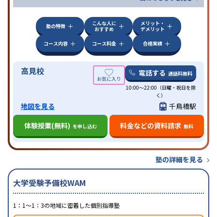
こんな人に
メリット・
塾の特徴
おすすめ
デメリット
コース内容
コース料金
合格実績
高見校
電話する
通話料無料
10:00～22:00（日曜・祝日を除
く）
地図を見る
千鳥橋駅
体験授業(無料)
料金などの資料請求
を申し込む
無料
塾の詳細を見る
大学受験予備校WAM
1：1～1：3の地域に密着した個別指導塾