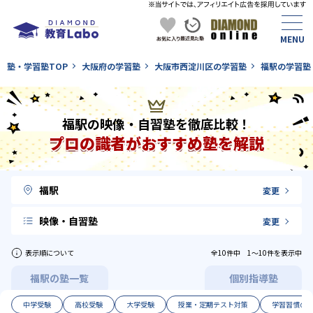
塾・学習塾TOP
大阪府の学習塾
大阪市西淀川区の学習塾
福駅の学習塾
福駅の映像・自習塾を徹底比較！
プロの識者がおすすめ塾を解説
福駅
変更
映像・自習塾
変更
表示順について
全10件中 1〜10件を表示中
福駅の塾一覧
個別指導塾
中学受験
高校受験
大学受験
授業・定期テスト対策
学習習慣の