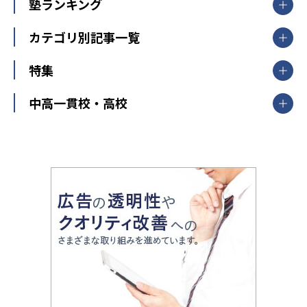
個別指導
塾ランキング
東京個別指導学院
東京都
神奈川県
埼玉県
千葉県
茨城県
集団授業
個別指導塾TOMAS
栃木県
群馬県
中学受験ランキング
カテゴリ別記事一覧
オンライン指導
明光義塾
大学受験ランキング
北陸
映像授業
ナビ個別指導学院
中学受験
特集
新潟県
富山県
石川県
福井県
個別教室のトライ
高校受験
東進ハイスクール
中部
開成番長直伝！子どもの受験を成功させる方法
中高一貫校・高校
大学受験
武田塾
愛知県
静岡県
岐阜県
三重県
長野県
令和時代の失敗しない塾選び
資格取得・学び直し
山梨県
2020年代の教育
中学入試最前線
教育費・塾代
中学受験最前線
近畿
てら先生の教育業界基本メソッド
座談会
大学入試改革
大阪府
運動と遊びを考える
兵庫県
京都府
奈良県
和歌山県
教育全般
親子で極める家庭学習
滋賀県
令和の大学受験は情報戦！
大学受験塾の選び方
ママテクエグザム
情報Ⅰ、数学が苦手な人注目！最短距離の学力
中学受験に熱心な市区町村ランキング
中国
進化する中高一貫校・高校
アップ法
小学校受験
鳥取県
島根県
岡山県
広島県
山口県
悩み多き「大学受験」相談室
家庭教師
四国
英語・英会話・英検対策
徳島県
香川県
愛媛県
高知県
小学校教師が解説！中学受験のリアル
教育ニュース最前線
九州・沖縄
教育ジャーナリストが徹底解説！ 大学受験の羅