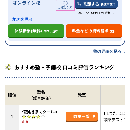
オンライン校
電話する
通話料無料
13:00-22:00(土日祝日問わず)
地図を見る
体験授業(無料)
料金などの資料請求
を申し込む
無料
塾の詳細を見る
おすすめ塾・予備校 口コミ評価ランキング
塾名
順位
教室
（総合評価）
個別指導スクールIE
1:1または1
1
教室一覧
診断テストで
3.8