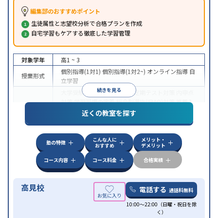
編集部のおすすめポイント
生徒属性と志望校分析で合格プランを作成
自宅学習もケアする徹底した学習管理
対象学年
高1 ~ 3
個別指導(1対1)
個別指導(1対2~)
オンライン指導
自
授業形式
立学習
続きを見る
大学受験
医学部受験
授業・定期テスト対策
内申点
対策
学習習慣の定着
総合型選抜(旧AO)対策
推薦入
目的
試対策
学校別特化対策
国公立大対策
私大対策
共通
近くの教室を探す
テスト対策
授業の振替可能
オンライン対応
1科目から受講可能
特徴
こんな人に
メリット・
季節講習のみの受講可
塾の特徴
おすすめ
デメリット
コース内容
コース料金
合格実績
高見校
電話する
通話料無料
10:00～22:00（日曜・祝日を除
く）