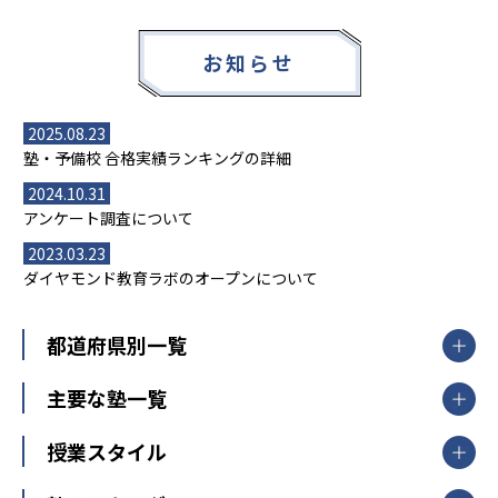
お知らせ
2025.08.23
塾・予備校 合格実績ランキングの詳細
2024.10.31
アンケート調査について
2023.03.23
ダイヤモンド教育ラボのオープンについて
都道府県別一覧
北海道・東北
主要な塾一覧
北海道
青森県
岩手県
宮城県
秋田県
【掲載塾一覧を見る】
授業スタイル
山形県
福島県
臨海セミナー
関東