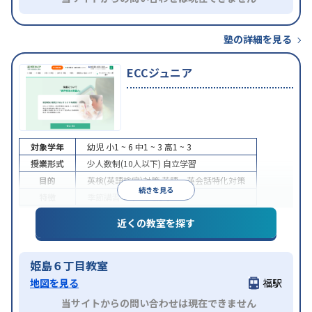
塾の詳細を見る
ECCジュニア
対象学年
幼児
小1 ~ 6
中1 ~ 3
高1 ~ 3
授業形式
少人数制(10人以下)
自立学習
目的
英検(英語検定)対策
英語・英会話特化対策
続きを見る
特徴
季節講習のみの受講可
近くの教室を探す
姫島６丁目教室
地図を見る
福駅
当サイトからの問い合わせは現在できません