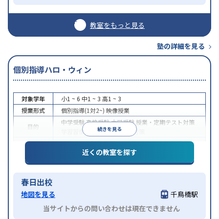
教室をもっと見る
塾の詳細を見る
個別指導ハロ・ウィン
対象学年
小1 ~ 6
中1 ~ 3
高1 ~ 3
授業形式
個別指導(1対2~)
映像授業
中学受験
高校受験
大学受験
授業・定期テスト対策
目的
続きを見る
学習習慣の定着
科目別特化対策
授業の振替可能
学習にPC・タブレットを利用
オン
特徴
近くの教室を探す
ライン対応
1科目から受講可能
春日出校
地図を見る
千鳥橋駅
当サイトからの問い合わせは現在できません