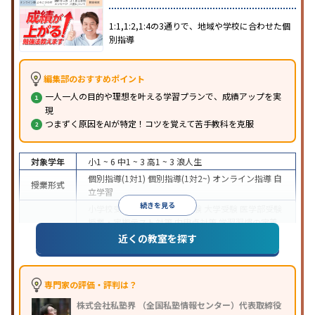
1:1,1:2,1:4の3通りで、地域や学校に合わせた個
別指導
編集部のおすすめポイント
一人一人の目的や理想を叶える学習プランで、成績アップを実
現
つまずく原因をAIが特定！コツを覚えて苦手教科を克服
対象学年
小1 ~ 6
中1 ~ 3
高1 ~ 3
浪人生
個別指導(1対1)
個別指導(1対2~)
オンライン指導
自
授業形式
立学習
続きを見る
小学校受験
中学受験
高校受験
大学受験
医学部受験
授業・定期テスト対策
内申点対策
学習習慣の定着
目的
総合型選抜(旧AO)対策
推薦入試対策
学校別特化対
近くの教室を探す
策
英検(英語検定)対策
漢検(漢字検定)対策
数学特化
対策
英語・英会話特化対策
その他科目別特化対策
中高一貫校生に対応
授業の振替可能
オンライン対
専門家の評価・評判は？
特徴
応
1科目から受講可能
季節講習のみの受講可
株式会社私塾界 （全国私塾情報センター）代表取締役
※2023年3月調査。
小学校高学年の個別指導塾アンケート調査方法
を参