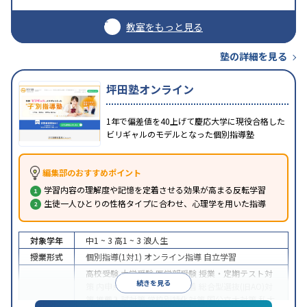
教室をもっと見る
塾の詳細を見る
坪田塾オンライン
1年で偏差値を40上げて慶応大学に現役合格した
ビリギャルのモデルとなった個別指導塾
編集部のおすすめポイント
学習内容の理解度や記憶を定着させる効果が高まる反転学習
生徒一人ひとりの性格タイプに合わせ、心理学を用いた指導
対象学年
中1 ~ 3
高1 ~ 3
浪人生
授業形式
個別指導(1対1)
オンライン指導
自立学習
高校受験
大学受験
医学部受験
授業・定期テスト対
続きを見る
策
内申点対策
学習習慣の定着
総合型選抜(旧AO)対
策
推薦入試対策
学校別特化対策
国公立大対策
私大
目的