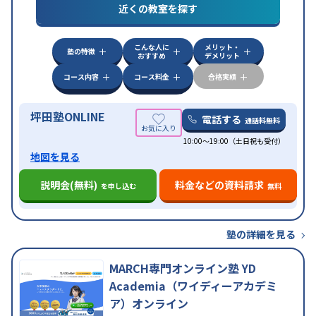
対策
共通テスト対策
英検(英語検定)対策
漢検(漢字
近くの教室を探す
検定)対策
数学特化対策
英語・英会話特化対策
その
他科目別特化対策
こんな人に
メリット・
中高一貫校生に対応
授業の振替可能
不登校生に対
塾の特徴
おすすめ
デメリット
応
学習にPC・タブレットを利用
オンライン対応
1
特徴
科目から受講可能
季節講習のみの受講可
発達障害
コース内容
コース料金
合格実績
の子どもに対応
坪田塾ONLINE
電話する
通話料無料
10:00～19:00（土日祝も受付）
地図を見る
説明会(無料)
料金などの資料請求
を申し込む
無料
塾の詳細を見る
MARCH専門オンライン塾 YD
Academia（ワイディーアカデミ
ア）オンライン