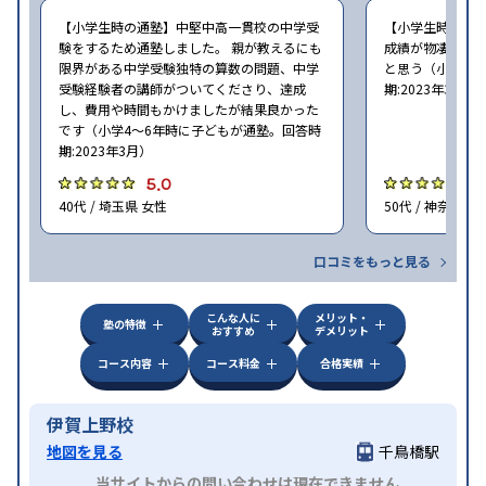
【小学生時の通塾】中堅中高一貫校の中学受
【小学生時の通
験をするため通塾しました。 親が教えるにも
成績が物凄く悪
限界がある中学受験独特の算数の問題、中学
と思う（小学6年
受験経験者の講師がついてくださり、達成
期:2023年3月）
し、費用や時間もかけましたが結果良かった
です（小学4〜6年時に子どもが通塾。回答時
期:2023年3月）
5.0
4
40代 / 埼玉県 女性
50代 / 神奈川県
口コミをもっと見る
こんな人に
メリット・
塾の特徴
おすすめ
デメリット
コース内容
コース料金
合格実績
伊賀上野校
地図を見る
千鳥橋駅
当サイトからの問い合わせは現在できません