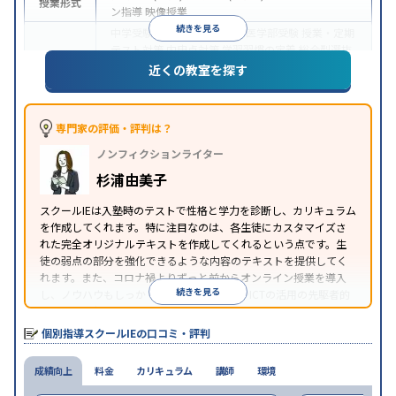
授業形式
ン指導
映像授業
続きを見る
中学受験
高校受験
大学受験
医学部受験
授業・定期
テスト対策
内申点対策
学習習慣の定着
総合型選抜
(旧AO)対策
推薦入試対策
学校別特化対策
国公立大
近くの教室を探す
目的
対策
私大対策
共通テスト対策
英検(英語検定)対策
漢検(漢字検定)対策
数学特化対策
その他科目別特化
対策
専門家の評価・評判は？
中高一貫校生に対応
オンライン対応
1科目から受講
特徴
ノンフィクションライター
可能
季節講習のみの受講可
自習室あり
※2023年3月調査。
小学校高学年の個別指導塾アンケート調査方法
を参
杉浦由美子
照
スクールIEは入塾時のテストで性格と学力を診断し、カリキュラム
を作成してくれます。特に注目なのは、各生徒にカスタマイズさ
れた完全オリジナルテキストを作成してくれるという点です。生
徒の弱点の部分を強化できるような内容のテキストを提供してく
れます。また、コロナ禍よりずっと前からオンライン授業を導入
続きを見る
し、ノウハウもしっかりとしています。AIやICTの活用の先駆者的
な個別指導塾です。
個別指導スクールIEの口コミ・評判
成績向上
料金
カリキュラム
講師
環境