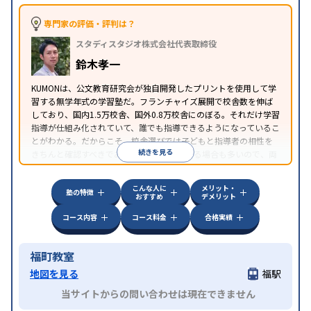
専門家の評価・評判は？
スタディスタジオ株式会社代表取締役
鈴木孝一
KUMONは、公文教育研究会が独自開発したプリントを使用して学
習する無学年式の学習塾だ。フランチャイズ展開で校舎数を伸ば
しており、国内1.5万校舎、国外0.8万校舎にのぼる。それだけ学習
指導が仕組み化されていて、誰でも指導できるようになっているこ
とがわかる。だからこそ、校舎選びでは子どもと指導者の相性を
続きを見る
きちんと確認すべきである。近所に2校舎ある場合も多いので、両
方見学してみることをオススメする。
こんな人に
メリット・
塾の特徴
おすすめ
デメリット
コース内容
コース料金
合格実績
福町教室
地図を見る
福駅
当サイトからの問い合わせは現在できません