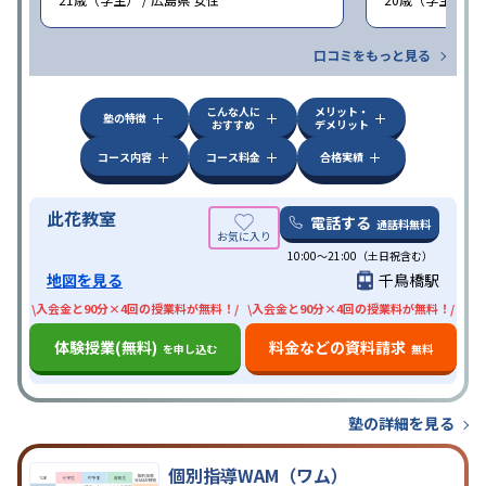
口コミをもっと見る
こんな人に
メリット・
塾の特徴
おすすめ
デメリット
コース内容
コース料金
合格実績
此花教室
電話する
通話料無料
10:00〜21:00（土日祝含む）
地図を見る
千鳥橋駅
\入会金と90分×4回の授業料が無料！/
\入会金と90分×4回の授業料が無料！/
体験授業(無料)
料金などの資料請求
を申し込む
無料
塾の詳細を見る
個別指導WAM（ワム）