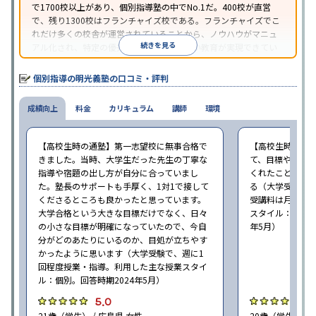
で1700校以上があり、個別指導塾の中でNo.1だ。400校が直営
で、残り1300校はフランチャイズ校である。フランチャイズでこ
れだけ多くの校舎が運営されていることから、ノウハウがマニュ
続きを見る
アル化され、特定の優秀な人材に依存しない教育が実現できてい
ることが推測される。
個別指導の明光義塾の口コミ・評判
成績向上
料金
カリキュラム
講師
環境
【高校生時の通塾】第一志望校に無事合格で
【高校生時の通
きました。当時、大学生だった先生の丁寧な
て、目標や勉強
指導や宿題の出し方が自分に合っていまし
くれたことが、
た。塾長のサポートも手厚く、1対1で接して
る（大学受験で、
くださるところも良かったと思っています。
受講料は月35,
大学合格という大きな目標だけでなく、日々
スタイル：個別、
の小さな目標が明確になっていたので、今自
年5月）
分がどのあたりにいるのか、目処が立ちやす
かったように思います（大学受験で、週に1
回程度授業・指導。利用した主な授業スタイ
ル：個別。回答時期2024年5月）
5.0
4
21歳（学生） / 広島県 女性
20歳（学生） / 