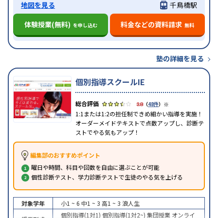
地図を見る
千鳥橋駅
体験授業(無料)
料金などの資料請求
を申し込む
無料
塾の詳細を見る
個別指導スクールIE
※
3.8
（
48件
）
1:1または1:2の担任制できめ細かい指導を実施！
オーダーメイドテキストで点数アップし、診断テ
ストでやる気もアップ！
編集部のおすすめポイント
曜日や時間、科目や回数を自由に選ぶことが可能
個性診断テスト、学力診断テストで生徒のやる気を上げる
対象学年
小1 ~ 6
中1 ~ 3
高1 ~ 3
浪人生
個別指導(1対1)
個別指導(1対2~)
集団授業
オンライ