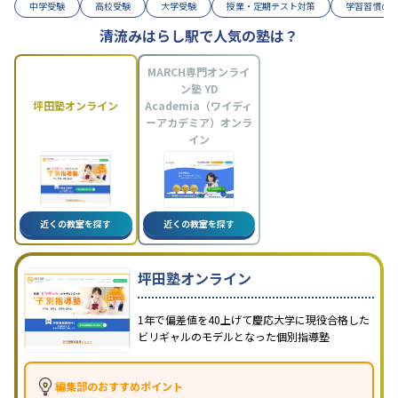
中学受験
高校受験
大学受験
授業・定期テスト対策
学習習慣の
清流みはらし駅で人気の塾は？
MARCH専門オンライ
ン塾 YD
坪田塾オンライン
Academia（ワイディ
ーアカデミア）オンラ
イン
近くの教室を探す
近くの教室を探す
坪田塾オンライン
1年で偏差値を40上げて慶応大学に現役合格した
ビリギャルのモデルとなった個別指導塾
編集部のおすすめポイント