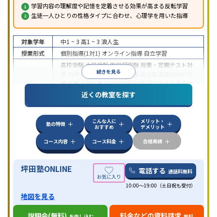
学習内容の理解度や記憶を定着させる効果が高まる反転学習
生徒一人ひとりの性格タイプに合わせ、心理学を用いた指導
対象学年
中1 ~ 3
高1 ~ 3
浪人生
授業形式
個別指導(1対1)
オンライン指導
自立学習
高校受験
大学受験
医学部受験
授業・定期テスト対
続きを見る
策
内申点対策
学習習慣の定着
総合型選抜(旧AO)対
策
推薦入試対策
学校別特化対策
国公立大対策
私大
目的
対策
共通テスト対策
英検(英語検定)対策
漢検(漢字
近くの教室を探す
検定)対策
数学特化対策
英語・英会話特化対策
その
他科目別特化対策
こんな人に
メリット・
中高一貫校生に対応
授業の振替可能
不登校生に対
塾の特徴
おすすめ
デメリット
応
学習にPC・タブレットを利用
オンライン対応
1
特徴
科目から受講可能
季節講習のみの受講可
発達障害
コース内容
コース料金
合格実績
の子どもに対応
坪田塾ONLINE
電話する
通話料無料
10:00～19:00（土日祝も受付）
地図を見る
説明会(無料)
料金などの資料請求
を申し込む
無料