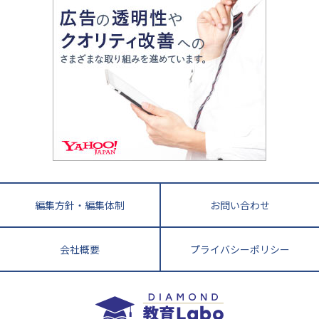
親子で極める家庭学習
滋賀県
令和の大学受験は情報戦！
大学受験塾の選び方
ママテクエグザム
情報Ⅰ、数学が苦手な人注目！最短距離の学力
中学受験に熱心な市区町村ランキング
中国
進化する中高一貫校・高校
アップ法
小学校受験
鳥取県
島根県
岡山県
広島県
山口県
悩み多き「大学受験」相談室
家庭教師
四国
英語・英会話・英検対策
徳島県
香川県
愛媛県
高知県
小学校教師が解説！中学受験のリアル
教育ニュース最前線
九州・沖縄
教育ジャーナリストが徹底解説！ 大学受験の羅
福岡県
佐賀県
長崎県
熊本県
大分県
針盤
宮崎県
鹿児島県
沖縄県
編集方針・編集体制
お問い合わせ
会社概要
プライバシーポリシー