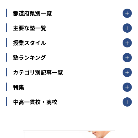
都道府県別一覧
北海道・東北
主要な塾一覧
北海道
青森県
岩手県
宮城県
秋田県
【掲載塾一覧を見る】
授業スタイル
山形県
福島県
臨海セミナー
関東
個別指導
塾ランキング
東京個別指導学院
東京都
神奈川県
埼玉県
千葉県
茨城県
集団授業
個別指導塾TOMAS
栃木県
群馬県
中学受験ランキング
カテゴリ別記事一覧
オンライン指導
明光義塾
大学受験ランキング
北陸
映像授業
ナビ個別指導学院
中学受験
特集
新潟県
富山県
石川県
福井県
個別教室のトライ
高校受験
東進ハイスクール
中部
開成番長直伝！子どもの受験を成功させる方法
中高一貫校・高校
大学受験
武田塾
愛知県
静岡県
岐阜県
三重県
長野県
令和時代の失敗しない塾選び
資格取得・学び直し
山梨県
2020年代の教育
中学入試最前線
教育費・塾代
中学受験最前線
近畿
てら先生の教育業界基本メソッド
座談会
大学入試改革
大阪府
運動と遊びを考える
兵庫県
京都府
奈良県
和歌山県
教育全般