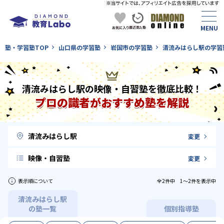
塾・学習塾TOP
山口県の学習塾
岩国市の学習塾
清流みはらし駅の学習
清流みはらし駅の映像・自習塾を徹底比較！
プロの識者がおすすめ塾を解説
清流みはらし駅
変更
映像・自習塾
変更
表示順について
全2件中 1〜2件を表示中
清流みはらし駅
の塾一覧
個別指導塾