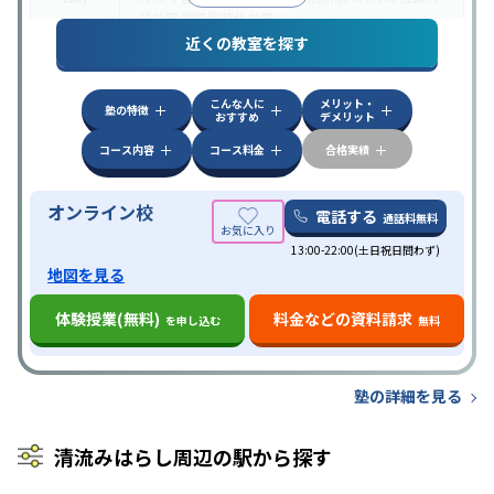
試対策
学校別特化対策
近くの教室を探す
中高一貫校生に対応
授業の振替可能
不登校生に対
特徴
応
学習にPC・タブレットを利用
オンライン対応
1
科目から受講可能
こんな人に
メリット・
塾の特徴
おすすめ
デメリット
コース内容
コース料金
合格実績
オンライン校
電話する
通話料無料
13:00-22:00(土日祝日問わず)
地図を見る
体験授業(無料)
料金などの資料請求
を申し込む
無料
塾の詳細を見る
清流みはらし周辺の駅から探す