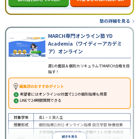
塾の詳細を見る
MARCH専門オンライン塾 YD
Academia（ワイディーアカデミ
ア）オンライン
週1の面談＆個別カリキュラムでMARCH合格を目
指す！
編集部のおすすめポイント
希望者にはオンラインor対面で1:1の個別指導も用意
LINEで24時間質問できる
対象学年
高1 ~ 3
浪人生
授業形式
個別指導(1対1)
オンライン指導
自立学習
映像授業
大学受験
医学部受験
授業・定期テスト対策
内申点
続きを見る
目的
対策
学習習慣の定着
総合型選抜(旧AO)対策
推薦入