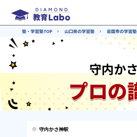
塾・学習塾TOP
山口県の学習塾
岩国市の学習塾
守内か
プロの
守内かさ神駅