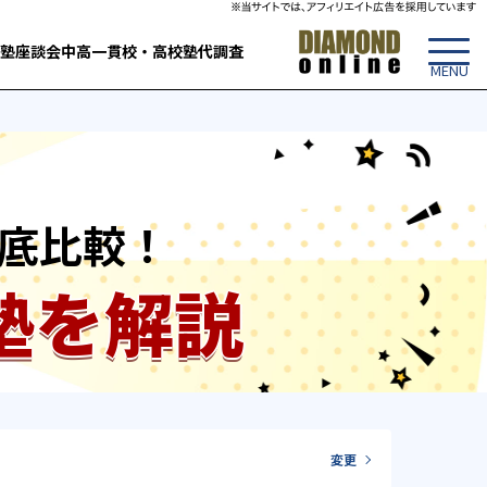
塾
座談会
中高一貫校・高校
塾代調査
底比較！
塾を解説
変更