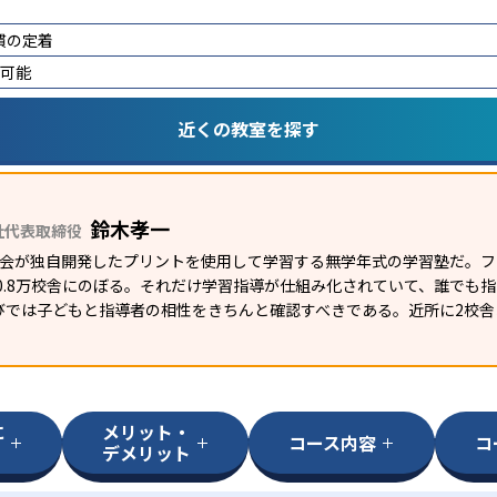
慣の定着
講可能
近くの教室を探す
鈴木孝一
社代表取締役
研究会が独自開発したプリントを使用して学習する無学年式の学習塾だ。
外0.8万校舎にのぼる。それだけ学習指導が仕組み化されていて、誰でも
びでは子どもと指導者の相性をきちんと確認すべきである。近所に2校舎
に
メリット・
コース内容
コ
デメリット