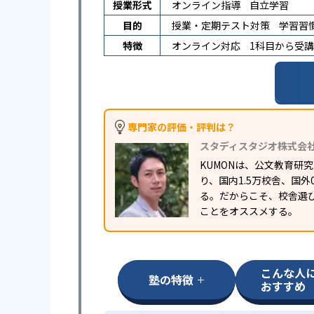
授業形式
オンライン指導
自立学習
目的
授業・定期テスト対策
学習習
特徴
オンライン対応
1科目から受
専門家の評価・評判は？
スタディスタジオ株式会
KUMONは、公文教育
り、国内1.5万校舎、国
る。だからこそ、校舎選
ことをオススメする。
こんな人
塾の特徴
おすすめ