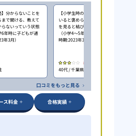
塾】分からないことを
【小学生時の通塾】塾では良くできて
るまで聞ける、教えて
いると褒められるのだが、学校の成績
からないっていう状態
を見ると結びついている気がしない
学6年時に子どもが通
（小学4〜5年時に子どもが通塾。回答
23年3月）
時期:2023年3月）
3.0
性
40代 / 千葉県 女性
口コミをもっと見る
ース料金
合格実績