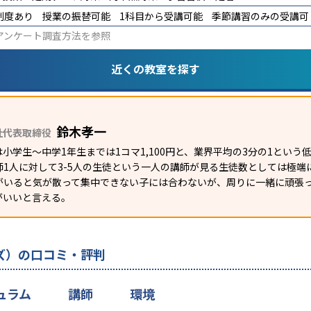
制度あり
授業の振替可能
1科目から受講可能
季節講習のみの受講可
アンケート調査方法
を参照
近くの教室を探す
鈴木孝一
社代表取締役
小学生〜中学1年生までは1コマ1,100円と、業界平均の3分の1とい
師1人に対して3-5人の生徒という一人の講師が見る生徒数としては極
がいると気が散って集中できない子には合わないが、周りに一緒に頑張
がいいと言える。
ーズ）の口コミ・評判
ュラム
講師
環境