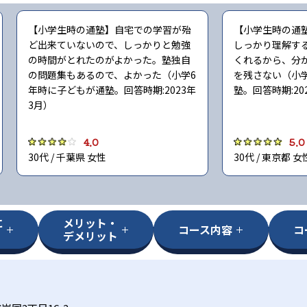
【小学生時の通塾】自宅での学習が殆
【小学生時の通
ど出来ていないので、しっかりと勉強
しっかり理解す
の時間がとれたのがよかった。塾独自
くれるから、分
の問題集もあるので、よかった（小学6
を残さない（小
年時に子どもが通塾。回答時期:2023年
塾。回答時期:20
3月）
4.0
5.0
30代 / 千葉県 女性
30代 / 東京都 女
に
メリット・
コース内容
コ
デメリット