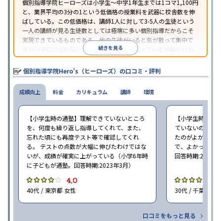
個別指導学院ヒーローズは小学生〜中学1年生までは1コマ1,100円
と、業界平均の3分の1という低価格の授業料を武器に校舎数を伸
ばしている。この低価格は、講師1人に対して3-5人の生徒という
一人の講師が見る生徒数としては極端に多い個別指導だからこそ
実現できているものである。他の生徒がいると気が散って集中で
続きを見る
きない子には合わないが、周りに一緒に頑張っている仲間がいる
ほうが頑張れるタイプの子にはとてもコスパがいいと言える。
個別指導学院Hero’s（ヒーローズ）の口コミ・評判
成績向上
料金
カリキュラム
講師
環境
【小学生時の通塾】理解できていないところ
【小学生時の通
を、何度も繰り返し指導してくれて、また、
ていないので、
忘れた頃にも再度テスト等で確認してくれ
たのがよかった
る。 テストの点数が大幅に伸びたわけではな
で、よかった（小
いが、成績が確実に上がっている（小学6年時
回答時期:2023年
に子どもが通塾。回答時期:2023年3月）
4.0
4
40代 / 東京都 女性
30代 / 千葉県 女
口コミをもっと見る