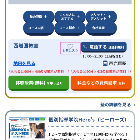
こんな人に
メリット・
塾の特徴
おすすめ
デメリット
コース内容
コース料金
合格実績
西岩国教室
電話する
通話料無料
10:00〜21:00（土日祝含む）
地図を見る
西岩国駅
\入会金と90分×4回の授業料が無料！/
\入会金と90分×4回の授業料が無料！/
体験授業(無料)
料金などの資料請求
を申し込む
無料
塾の詳細を見る
個別指導学院Hero’s（ヒーローズ）
1:2～の個別指導で、1コマ1100円から学べる！
成績保証があり、安心して点数アップを目指せる