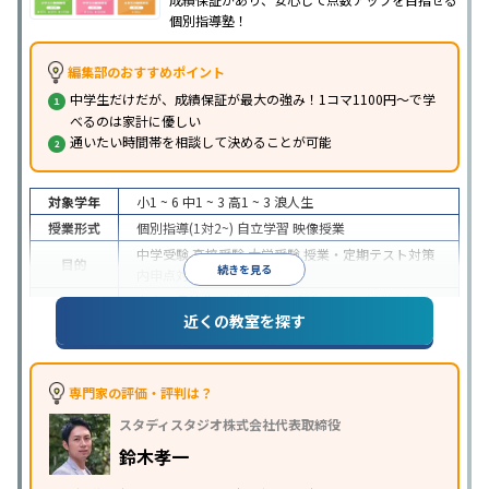
個別指導塾！
編集部のおすすめポイント
中学生だけだが、成績保証が最大の強み！1コマ1100円～で学
べるのは家計に優しい
通いたい時間帯を相談して決めることが可能
対象学年
小1 ~ 6
中1 ~ 3
高1 ~ 3
浪人生
授業形式
個別指導(1対2~)
自立学習
映像授業
中学受験
高校受験
大学受験
授業・定期テスト対策
目的
続きを見る
内申点対策
学習習慣の定着
中高一貫校生に対応
成績保証制度あり
授業の振替
特徴
近くの教室を探す
可能
1科目から受講可能
季節講習のみの受講可
※2023年3月調査。
小学校高学年の個別指導塾アンケート調査方法
を参
照
専門家の評価・評判は？
スタディスタジオ株式会社代表取締役
鈴木孝一