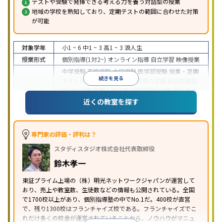
テストや受験で発揮できる考える力を養う対話型の授業
地域の学校を熟知しており、定期テストの範囲に合わせた対策
が可能
対象学年
小1 ~ 6
中1 ~ 3
高1 ~ 3
浪人生
授業形式
個別指導(1対2~)
オンライン指導
自立学習
映像授業
中学受験
高校受験
大学受験
医学部受験
授業・定期
続きを見る
テスト対策
内申点対策
学習習慣の定着
総合型選抜
(旧AO)対策
推薦入試対策
学校別特化対策
国公立大
目的
対策
私大対策
共通テスト対策
英検(英語検定)対策
近くの教室を探す
漢検(漢字検定)対策
数学特化対策
英語・英会話特化
対策
その他科目別特化対策
中高一貫校生に対応
特待生・奨学金制度あり
授業
専門家の評価・評判は？
の振替可能
不登校生に対応
学習にPC・タブレット
スタディスタジオ株式会社代表取締役
特徴
を利用
オンライン対応
1科目から受講可能
季節講
習のみの受講可
発達障害の子どもに対応
自習室あ
鈴木孝一
り
※2023年3月調査。
小学校高学年の個別指導塾アンケート調査方法
を参
東証プライム上場の（株）明光ネットワークジャパンが運営して
おり、売上や教室数、生徒数などの情報も公開されている。全国
照
で1700校以上があり、個別指導塾の中でNo.1だ。400校が直営
で、残り1300校はフランチャイズ校である。フランチャイズでこ
れだけ多くの校舎が運営されていることから、ノウハウがマニュ