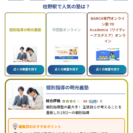
柱野駅で人気の塾は？
MARCH専門オンライ
ン塾 YD
個別指導の明光義塾
坪田塾オンライン
Academia（ワイディ
ーアカデミア）オンラ
イン
近くの教室を探す
近くの教室を探す
近くの教室を探す
個別指導の明光義塾
※
3.6
（
53件
）
個別指導塾の最大手！ 生徒自らが考えることを
重視した1対2〜の個別指導
編集部のおすすめポイント