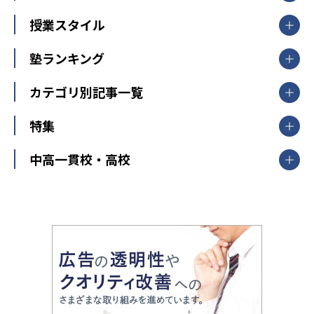
北海道
青森県
岩手県
宮城県
秋田県
【掲載塾一覧を見る】
授業スタイル
山形県
福島県
臨海セミナー
関東
個別指導
塾ランキング
東京個別指導学院
東京都
神奈川県
埼玉県
千葉県
茨城県
集団授業
個別指導塾TOMAS
栃木県
群馬県
中学受験ランキング
カテゴリ別記事一覧
オンライン指導
明光義塾
大学受験ランキング
北陸
映像授業
ナビ個別指導学院
中学受験
特集
新潟県
富山県
石川県
福井県
個別教室のトライ
高校受験
東進ハイスクール
中部
開成番長直伝！子どもの受験を成功させる方法
中高一貫校・高校
大学受験
武田塾
愛知県
静岡県
岐阜県
三重県
長野県
令和時代の失敗しない塾選び
資格取得・学び直し
山梨県
2020年代の教育
中学入試最前線
教育費・塾代
中学受験最前線
近畿
てら先生の教育業界基本メソッド
座談会
大学入試改革
大阪府
運動と遊びを考える
兵庫県
京都府
奈良県
和歌山県
教育全般
親子で極める家庭学習
滋賀県
令和の大学受験は情報戦！
大学受験塾の選び方
ママテクエグザム
情報Ⅰ、数学が苦手な人注目！最短距離の学力
中学受験に熱心な市区町村ランキング
中国
進化する中高一貫校・高校
アップ法
小学校受験
鳥取県
島根県
岡山県
広島県
山口県
悩み多き「大学受験」相談室
家庭教師
四国