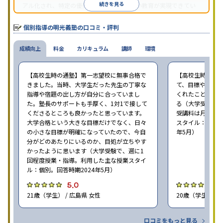
続きを見る
アル化され、特定の優秀な人材に依存しない教育が実現できてい
ることが推測される。
個別指導の明光義塾の口コミ・評判
成績向上
料金
カリキュラム
講師
環境
【高校生時の通塾】第一志望校に無事合格で
【高校生時の通
きました。当時、大学生だった先生の丁寧な
て、目標や勉強
指導や宿題の出し方が自分に合っていまし
くれたことが、
た。塾長のサポートも手厚く、1対1で接して
る（大学受験で、
くださるところも良かったと思っています。
受講料は月35,
大学合格という大きな目標だけでなく、日々
スタイル：個別、
の小さな目標が明確になっていたので、今自
年5月）
分がどのあたりにいるのか、目処が立ちやす
かったように思います（大学受験で、週に1
回程度授業・指導。利用した主な授業スタイ
ル：個別。回答時期2024年5月）
5.0
4
21歳（学生） / 広島県 女性
20歳（学生） / 
口コミをもっと見る