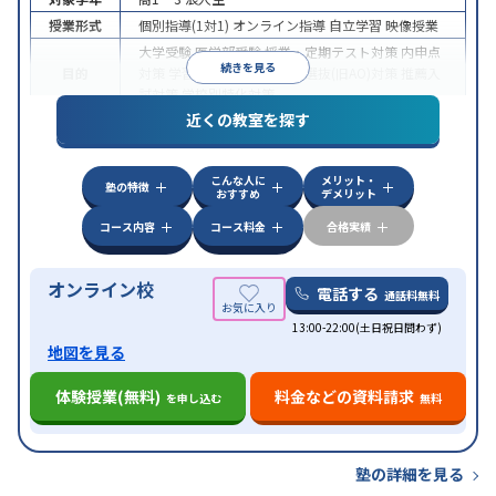
授業形式
個別指導(1対1)
オンライン指導
自立学習
映像授業
大学受験
医学部受験
授業・定期テスト対策
内申点
続きを見る
目的
対策
学習習慣の定着
総合型選抜(旧AO)対策
推薦入
試対策
学校別特化対策
近くの教室を探す
中高一貫校生に対応
授業の振替可能
不登校生に対
特徴
応
学習にPC・タブレットを利用
オンライン対応
1
科目から受講可能
こんな人に
メリット・
塾の特徴
おすすめ
デメリット
コース内容
コース料金
合格実績
オンライン校
電話する
通話料無料
13:00-22:00(土日祝日問わず)
地図を見る
体験授業(無料)
料金などの資料請求
を申し込む
無料
塾の詳細を見る