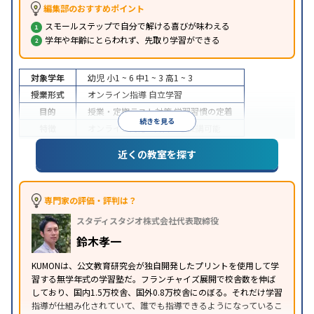
編集部のおすすめポイント
スモールステップで自分で解ける喜びが味わえる
学年や年齢にとらわれず、先取り学習ができる
対象学年
幼児
小1 ~ 6
中1 ~ 3
高1 ~ 3
授業形式
オンライン指導
自立学習
目的
授業・定期テスト対策
学習習慣の定着
続きを見る
特徴
オンライン対応
1科目から受講可能
近くの教室を探す
専門家の評価・評判は？
スタディスタジオ株式会社代表取締役
鈴木孝一
KUMONは、公文教育研究会が独自開発したプリントを使用して学
習する無学年式の学習塾だ。フランチャイズ展開で校舎数を伸ば
しており、国内1.5万校舎、国外0.8万校舎にのぼる。それだけ学習
指導が仕組み化されていて、誰でも指導できるようになっているこ