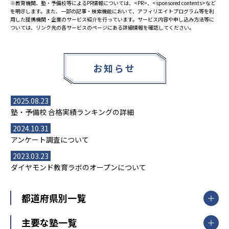
※教育機関、塾・予備校等によるPR情報については、<PR>、<sponsored contents>など
を明示します。また、一部の記事・検索機能において、アフィリエイトプログラム等を利
用した提携機関・企業のサービス紹介を行っています。サービス内容や申し込み方法等に
ついては、リンク先の各サービスのページにある詳細情報を確認してください。
お知らせ
2025.08.23
塾・予備校 合格実績ランキングの詳細
2024.10.31
アンケート調査について
2023.03.23
ダイヤモンド教育ラボのオープンについて
都道府県別一覧
北海道・東北
主要な塾一覧