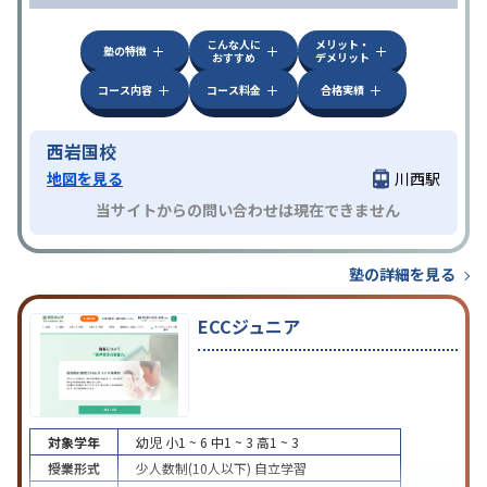
こんな人に
メリット・
塾の特徴
おすすめ
デメリット
コース内容
コース料金
合格実績
西岩国校
地図を見る
川西駅
当サイトからの問い合わせは現在できません
塾の詳細を見る
ECCジュニア
対象学年
幼児
小1 ~ 6
中1 ~ 3
高1 ~ 3
授業形式
少人数制(10人以下)
自立学習