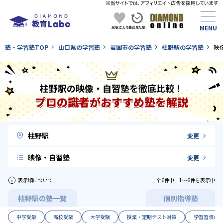
塾・学習塾TOP
山口県の学習塾
岩国市の学習塾
柱野駅の学習塾
映
柱野駅の映像・自習塾を徹底比較！
プロの識者がおすすめ塾を解説
柱野駅
変更
映像・自習塾
変更
表示順について
全6件中 1〜6件を表示中
柱野駅の塾一覧
個別指導塾
中学受験
高校受験
大学受験
授業・定期テスト対策
学習習慣の