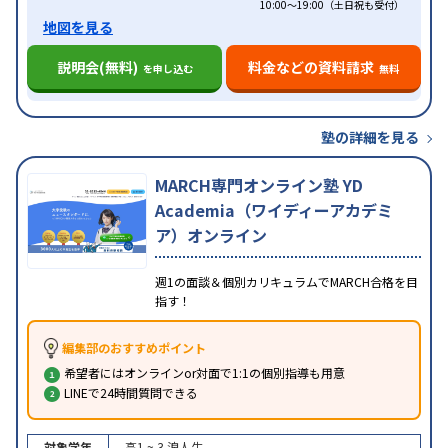
10:00～19:00（土日祝も受付）
地図を見る
説明会(無料)
料金などの資料請求
を申し込む
無料
塾の詳細を見る
MARCH専門オンライン塾 YD
Academia（ワイディーアカデミ
ア）オンライン
週1の面談＆個別カリキュラムでMARCH合格を目
指す！
編集部のおすすめポイント
希望者にはオンラインor対面で1:1の個別指導も用意
LINEで24時間質問できる
対象学年
高1 ~ 3
浪人生