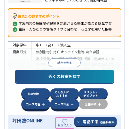
編集部のおすすめポイント
学習内容の理解度や記憶を定着させる効果が高まる反転学習
生徒一人ひとりの性格タイプに合わせ、心理学を用いた指導
対象学年
中1 ~ 3
高1 ~ 3
浪人生
授業形式
個別指導(1対1)
オンライン指導
自立学習
高校受験
大学受験
医学部受験
授業・定期テスト対
続きを見る
策
内申点対策
学習習慣の定着
総合型選抜(旧AO)対
策
推薦入試対策
学校別特化対策
国公立大対策
私大
目的
対策
共通テスト対策
英検(英語検定)対策
漢検(漢字
近くの教室を探す
検定)対策
数学特化対策
英語・英会話特化対策
その
他科目別特化対策
こんな人に
メリット・
中高一貫校生に対応
授業の振替可能
不登校生に対
塾の特徴
おすすめ
デメリット
応
学習にPC・タブレットを利用
オンライン対応
1
特徴
科目から受講可能
季節講習のみの受講可
発達障害
コース内容
コース料金
合格実績
の子どもに対応
坪田塾ONLINE
電話する
通話料無料