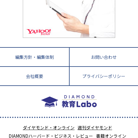
英語・英会話・英検対策
徳島県
香川県
愛媛県
高知県
小学校教師が解説！中学受験のリアル
教育ニュース最前線
九州・沖縄
教育ジャーナリストが徹底解説！ 大学受験の羅
福岡県
佐賀県
長崎県
熊本県
大分県
針盤
宮崎県
鹿児島県
沖縄県
編集方針・編集体制
お問い合わせ
会社概要
プライバシーポリシー
ダイヤモンド・オンライン
週刊ダイヤモンド
DIAMONDハーバード・ビジネス・レビュー
書籍オンライン