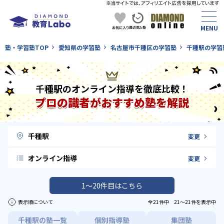
塾・学習塾TOP
愛知県の学習塾
名古屋市千種区の学習塾
千種駅の学習
千種駅のオンライン指導を徹底比較！
プロの識者がおすすめ塾を解説
千種駅
変更
オンライン指導
変更
1〜20件目はこちら
表示順について
全21件中 21〜21件を表示中
千種駅の塾一覧
個別指導塾
集団塾