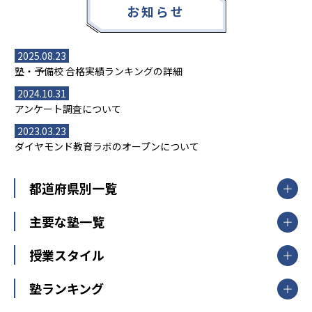
お知らせ
2025.08.23
塾・予備校 合格実績ランキングの詳細
2024.10.31
アンケート調査について
2023.03.23
ダイヤモンド教育ラボのオープンについて
都道府県別一覧
北海道・東北
主要な塾一覧
北海道
青森県
岩手県
宮城県
秋田県
【掲載塾一覧を見る】
授業スタイル
山形県
福島県
臨海セミナー
関東
個別指導
塾ランキング
東京個別指導学院
東京都
神奈川県
埼玉県
千葉県
茨城県
集団授業
個別指導塾TOMAS