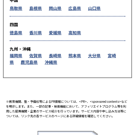
中国
鳥取県
島根県
岡山県
広島県
山口県
四国
徳島県
香川県
愛媛県
高知県
九州・沖縄
福岡県
佐賀県
長崎県
熊本県
大分県
宮崎
県
鹿児島県
沖縄県
※教育機関、塾・予備校等によるPR情報については、<PR>、<sponsored contents>など
を明示します。また、一部の記事・検索機能において、アフィリエイトプログラム等を利
用した提携機関・企業のサービス紹介を行っています。サービス内容や申し込み方法等に
ついては、リンク先の各サービスのページにある詳細情報を確認してください。