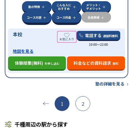
特徴
可能
不登校生に対応
学習にPC・タブレットを利用
こんな人に
メリット・
オンライン対応
1科目から受講可能
塾の特徴
おすすめ
デメリット
コース内容
コース料金
合格実績
本校
電話する
通話料無料
10:00〜22:00
地図を見る
体験授業(無料)
料金などの資料請求
を申し込む
無料
塾の詳細を見る
1
2
千種周辺の駅から探す