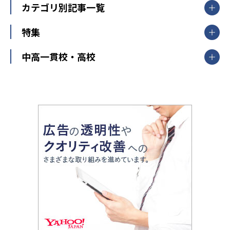
栃木県
群馬県
中学受験ランキング
カテゴリ別記事一覧
オンライン指導
明光義塾
大学受験ランキング
北陸
映像授業
ナビ個別指導学院
中学受験
特集
新潟県
富山県
石川県
福井県
個別教室のトライ
高校受験
東進ハイスクール
中部
開成番長直伝！子どもの受験を成功させる方法
中高一貫校・高校
大学受験
武田塾
愛知県
静岡県
岐阜県
三重県
長野県
令和時代の失敗しない塾選び
資格取得・学び直し
山梨県
2020年代の教育
中学入試最前線
教育費・塾代
中学受験最前線
近畿
てら先生の教育業界基本メソッド
座談会
大学入試改革
大阪府
運動と遊びを考える
兵庫県
京都府
奈良県
和歌山県
教育全般
親子で極める家庭学習
滋賀県
令和の大学受験は情報戦！
大学受験塾の選び方
ママテクエグザム
情報Ⅰ、数学が苦手な人注目！最短距離の学力
中学受験に熱心な市区町村ランキング
中国
進化する中高一貫校・高校
アップ法
小学校受験
鳥取県
島根県
岡山県
広島県
山口県
悩み多き「大学受験」相談室
家庭教師
四国
英語・英会話・英検対策
徳島県
香川県
愛媛県
高知県
小学校教師が解説！中学受験のリアル
教育ニュース最前線
九州・沖縄
教育ジャーナリストが徹底解説！ 大学受験の羅
福岡県
佐賀県
長崎県
熊本県
大分県
針盤
宮崎県
鹿児島県
沖縄県