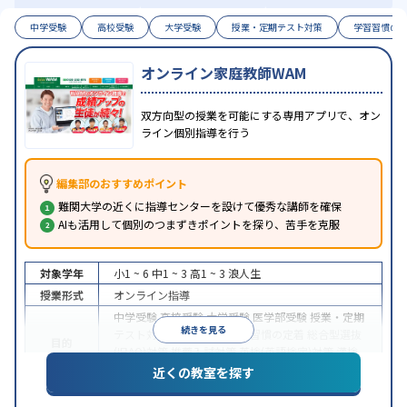
中学受験
高校受験
大学受験
授業・定期テスト対策
学習習慣の
オンライン家庭教師WAM
双方向型の授業を可能にする専用アプリで、オン
ライン個別指導を行う
編集部のおすすめポイント
難関大学の近くに指導センターを設けて優秀な講師を確保
AIも活用して個別のつまずきポイントを探り、苦手を克服
対象学年
小1 ~ 6
中1 ~ 3
高1 ~ 3
浪人生
授業形式
オンライン指導
中学受験
高校受験
大学受験
医学部受験
授業・定期
続きを見る
テスト対策
内申点対策
学習習慣の定着
総合型選抜
目的
(旧AO)対策
推薦入試対策
英検(英語検定)対策
漢検
(漢字検定)対策
近くの教室を探す
中高一貫校生に対応
成績保証制度あり
授業の振替