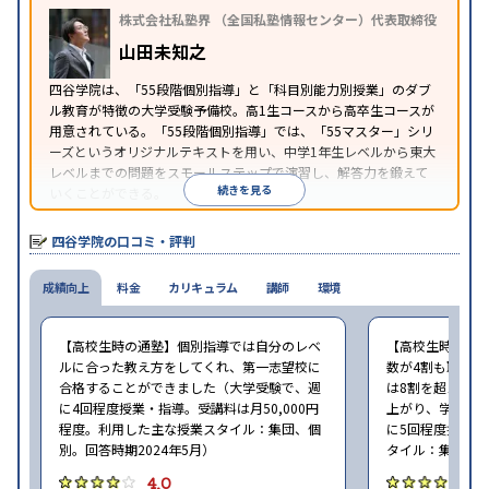
株式会社私塾界 （全国私塾情報センター）代表取締役
山田未知之
四谷学院は、「55段階個別指導」と「科目別能力別授業」のダブ
ル教育が特徴の大学受験予備校。高1生コースから高卒生コースが
用意されている。「55段階個別指導」では、「55マスター」シリ
ーズというオリジナルテキストを用い、中学1年生レベルから東大
レベルまでの問題をスモールステップで演習し、解答力を鍛えて
続きを見る
いくことができる。
四谷学院の口コミ・評判
成績向上
料金
カリキュラム
講師
環境
【高校生時の通塾】個別指導では自分のレベ
【高校生時の通
ルに合った教え方をしてくれ、第一志望校に
数が4割も取れな
合格することができました（大学受験で、週
は8割を超えるよ
に4回程度授業・指導。受講料は月50,000円
上がり、学年上
程度。利用した主な授業スタイル：集団、個
に5回程度授業・
別。回答時期2024年5月）
タイル：集団、個
4.0
4