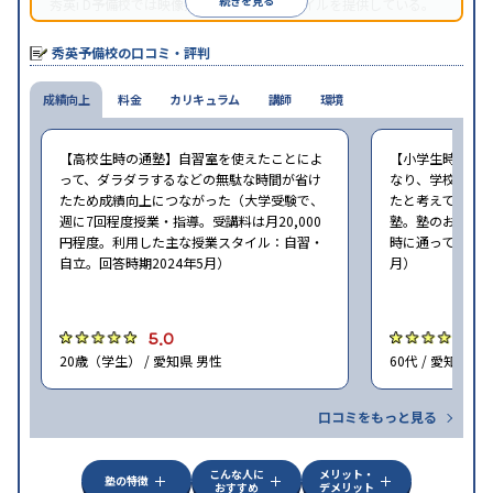
続きを見る
秀英i D予備校では映像授業による学習スタイルを提供している。
秀英予備校の口コミ・評判
成績向上
料金
カリキュラム
講師
環境
【高校生時の通塾】自習室を使えたことによ
【小学生時の通
って、ダラダラするなどの無駄な時間が省け
なり、学校での
たため成績向上につながった（大学受験で、
たと考えている（
週に7回程度授業・指導。受講料は月20,000
塾。塾のおすす
円程度。利用した主な授業スタイル：自習・
時に通っていた塾：
自立。回答時期2024年5月）
月）
5.0
4
20歳（学生） / 愛知県 男性
60代 / 愛知県 男
口コミをもっと見る
こんな人に
メリット・
塾の特徴
おすすめ
デメリット