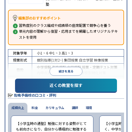
塾
編集部のおすすめポイント
習熟度別のクラス編成や成績順の座席配置で競争心を養う
単元内容の理解から復習・応用までを網羅したオリジナルテキ
ストを使用
対象学年
小1 ~ 6
中1 ~ 3
高1 ~ 3
授業形式
個別指導(1対2~)
集団授業
自立学習
映像授業
中学受験
高校受験
大学受験
授業・定期テスト対策
目的
続きを見る
内申点対策
学習習慣の定着
学校別特化対策
授業の振替可能
学習にPC・タブレットを利用
1科
特徴
近くの教室を探す
目から受講可能
季節講習のみの受講可
※2023年10月調査。
小学校高学年の集団塾アンケート調査方法
を参照
佐鳴予備校の口コミ・評判
成績向上
料金
カリキュラム
講師
環境
【小学生時の通塾】勉強に対する姿勢がとて
【小学生時の通
も前向きになり、自分から積極的に勉強する
く、中学から始