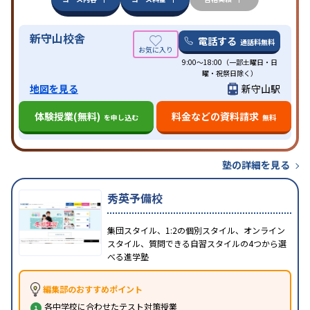
特徴
習にPC・タブレットを利用
オンライン対応
1科目
から受講可能
季節講習のみの受講可
発達障害の子
新守山校舎
どもに対応
自習室あり
電話する
通話料無料
9:00～18:00（一部土曜日・日
曜・祝祭日除く）
地図を見る
新守山駅
体験授業(無料)
料金などの資料請求
を申し込む
無料
塾の詳細を見る
秀英予備校
集団スタイル、1:2の個別スタイル、オンライン
スタイル、質問できる自習スタイルの4つから選
べる進学塾
編集部のおすすめポイント
各中学校に合わせたテスト対策授業