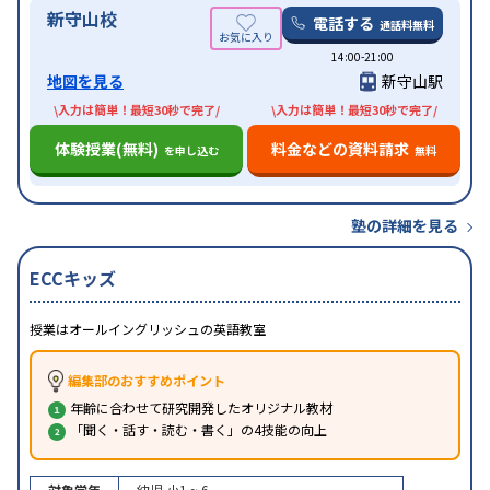
新守山校
電話する
通話料無料
14:00-21:00
地図を見る
新守山駅
\入力は簡単！最短30秒で完了/
\入力は簡単！最短30秒で完了/
体験授業(無料)
料金などの資料請求
を申し込む
無料
塾の詳細を見る
ECCキッズ
授業はオールイングリッシュの英語教室
編集部のおすすめポイント
年齢に合わせて研究開発したオリジナル教材
「聞く・話す・読む・書く」の4技能の向上
対象学年
幼児
小1 ~ 6