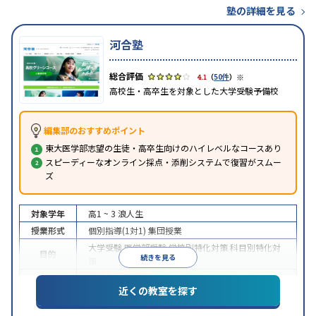
塾の詳細を見る
河合塾
※
4.1
（
50件
）
高校生・高卒生を対象とした大学受験予備校
編集部のおすすめポイント
東大医学部志望の生徒・高卒生向けのハイレベルなコースあり
スピーディーなオンライン採点・添削システムで復習がスムー
ズ
対象学年
高1 ~ 3
浪人生
授業形式
個別指導(1対1)
集団授業
大学受験
医学部受験
学校別特化対策
科目別特化対
目的
続きを見る
策
特待生・奨学金制度あり
オンライン対応
1科目から
特徴
近くの教室を探す
受講可能
季節講習のみの受講可
※2024年6月調査。
大学受験塾・予備校のアンケート調査方法
を参照