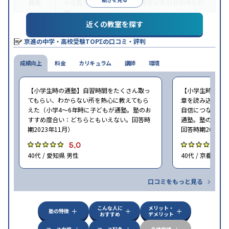
目的
の定着
学校別特化対策
各種検定対策
科目別特化対
策
近くの教室を探す
授業の振替可能
学習にPC・タブレットを利用
1科
特徴
目から受講可能
京進の中学・高校受験TOPΣの口コミ・評判
※2023年10月調査。
小学校高学年の集団塾アンケート調査方法
を参照
成績向上
料金
カリキュラム
講師
環境
【小学生時の通塾】自習時間をたくさん取っ
【小学生時の通
てもらい、わからない所を熱心に教えてもら
章を読み込む能
えた（小学4〜6年時に子どもが通塾。塾のお
自信につながった
すすめ度合い：どちらともいえない。回答時
通塾。塾のおす
期2023年11月）
回答時期2023年
5.0
5
40代 / 愛知県 男性
40代 / 京都府 女
口コミをもっと見る
こんな人に
メリット・
塾の特徴
おすすめ
デメリット