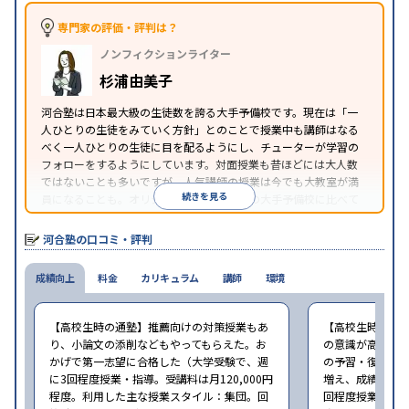
専門家の評価・評判は？
ノンフィクションライター
杉浦由美子
河合塾は日本最大級の生徒数を誇る大手予備校です。現在は「一
人ひとりの生徒をみていく方針」とのことで授業中も講師はなる
べく一人ひとりの生徒に目を配るようにし、チューターが学習の
フォローをするようにしています。対面授業も昔ほどには大人数
ではないことも多いですが、人気講師の授業は今でも大教室が満
続きを見る
員になることも。オリジナルテキストは他の大手予備校に比べて
分かりやすく作っています。模試データに定評があり、偏差値分析
で受験戦略を立案していきます。
河合塾の口コミ・評判
成績向上
料金
カリキュラム
講師
環境
【高校生時の通塾】推薦向けの対策授業もあ
【高校生時の通
り、小論文の添削などもやってもらえた。お
の意識が高まり
かげで第一志望に合格した（大学受験で、週
の予習・復習が
に3回程度授業・指導。受講料は月120,000円
増え、成績が上が
程度。利用した主な授業スタイル：集団。回
回程度授業・指導。