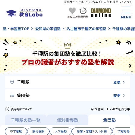
塾・学習塾TOP
愛知県の学習塾
名古屋市千種区の学習塾
千種駅の学習
千種駅の集団塾を徹底比較！
プロの識者がおすすめ塾を解説
千種駅
変更
集団塾
変更
表示順について
全24件中 1〜20件を表示中
千種駅の塾一覧
個別指導塾
集団塾
中学受験
高校受験
大学受験
授業・定期テスト対策
学習習慣の