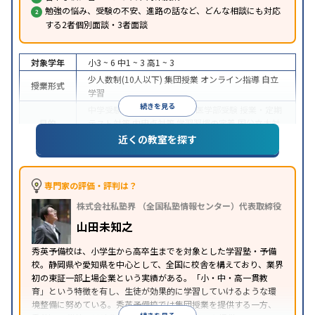
勉強の悩み、受験の不安、進路の話など、どんな相談にも対応
する2者個別面談・3者面談
対象学年
小3 ~ 6
中1 ~ 3
高1 ~ 3
少人数制(10人以下)
集団授業
オンライン指導
自立
授業形式
学習
続きを見る
中学受験
高校受験
大学受験
医学部受験
授業・定期
目的
テスト対策
内申点対策
学習習慣の定着
国公立大対
策
私大対策
共通テスト対策
英検(英語検定)対策
近くの教室を探す
入塾に学力基準あり
授業の振替可能
学習にPC・タ
特徴
ブレットを利用
オンライン対応
1科目から受講可能
季節講習のみの受講可
自習室あり
専門家の評価・評判は？
※2023年10月調査。
小学校高学年の集団塾アンケート調査方法
を参照
株式会社私塾界 （全国私塾情報センター）代表取締役
山田未知之
秀英予備校は、小学生から高卒生までを対象とした学習塾・予備
校。静岡県や愛知県を中心として、全国に校舎を構えており、業界
初の東証一部上場企業という実績がある。「小・中・高一貫教
育」という特徴を有し、生徒が効果的に学習していけるような環
境整備に努めている。秀英予備校では集団授業を提供する一方、