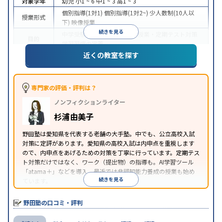
対象学年
幼児
小1 ~ 6
中1 ~ 3
高1 ~ 3
個別指導(1対1)
個別指導(1対2~)
少人数制(10人以
授業形式
下)
映像授業
続きを見る
中学受験
高校受験
大学受験
授業・定期テスト対策
目的
学習習慣の定着
近くの教室を探す
授業の振替可能
学習にPC・タブレットを利用
自習
特徴
室あり
※2023年10月調査。
小学校高学年の集団塾アンケート調査方法
を参照
専門家の評価・評判は？
ノンフィクションライター
杉浦由美子
野田塾は愛知県を代表する老舗の大手塾。中でも、公立高校入試
対策に定評があります。愛知県の高校入試は内申点を重視します
ので、内申点をあげるための対策を丁寧に行っています。定期テス
ト対策だけではなく、ワーク（提出物）の指導も。AI学習ツール
「atama＋」などを導入。最近では非認知能力養成の授業も始め
続きを見る
ています。
野田塾の口コミ・評判