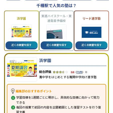
千種駅で人気の塾は？
東進ハイスクール・東
浜学園
リード進学塾
進衛星予備校
近くの教室を探す
近くの教室を探す
近くの教室を探す
浜学園
※
3.8
（
71件
）
灘中学をはじめとする難関中学向け進学塾
編集部のおすすめポイント
学習目標を1週間ごとに明示し、具体的な目標に向かって努力
できる
毎回の授業で前回の内容を出題範囲とした復習テストを行う復
習主義