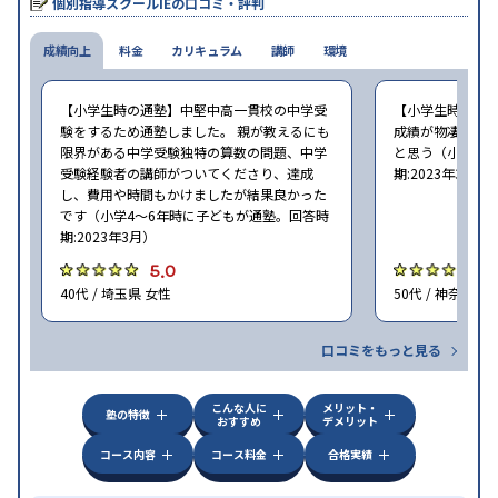
個別指導スクールIEの口コミ・評判
成績向上
料金
カリキュラム
講師
環境
【小学生時の通塾】中堅中高一貫校の中学受
【小学生時の通
験をするため通塾しました。 親が教えるにも
成績が物凄く悪
限界がある中学受験独特の算数の問題、中学
と思う（小学6年
受験経験者の講師がついてくださり、達成
期:2023年3月）
し、費用や時間もかけましたが結果良かった
です（小学4〜6年時に子どもが通塾。回答時
期:2023年3月）
5.0
4
40代 / 埼玉県 女性
50代 / 神奈川県
口コミをもっと見る
こんな人に
メリット・
塾の特徴
おすすめ
デメリット
コース内容
コース料金
合格実績