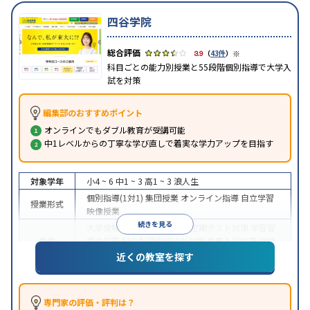
四谷学院
※
3.9
（
43件
）
科目ごとの能力別授業と55段階個別指導で大学入
試を対策
編集部のおすすめポイント
オンラインでもダブル教育が受講可能
中1レベルからの丁寧な学び直しで着実な学力アップを目指す
対象学年
小4 ~ 6
中1 ~ 3
高1 ~ 3
浪人生
個別指導(1対1)
集団授業
オンライン指導
自立学習
授業形式
映像授業
続きを見る
大学受験
医学部受験
授業・定期テスト対策
学習習
目的
慣の定着
総合型選抜(旧AO)対策
推薦入試対策
学校
別特化対策
科目別特化対策
近くの教室を探す
特徴
授業の振替可能
1科目から受講可能
※2024年6月調査。
大学受験塾・予備校のアンケート調査方法
を参照
専門家の評価・評判は？