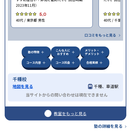
2023年11月）
5.0
5
40代 / 東京都 男性
40代 / 千葉県 女
口コミをもっと見る
こんな人に
メリット・
塾の特徴
おすすめ
デメリット
コース内容
コース料金
合格実績
千種校
地図を見る
千種、車道駅
当サイトからの問い合わせは現在できません
教室をもっと見る
塾の詳細を見る