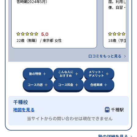
答時期2024年5月）
度。利用した主
像、自習・自立。
5.0
5
22歳（無職） / 東京都 女性
18歳（学生） / 
口コミをもっと見る
こんな人に
メリット・
塾の特徴
おすすめ
デメリット
コース内容
コース料金
合格実績
千種校
地図を見る
千種駅
当サイトからの問い合わせは現在できません
塾の詳細を見る