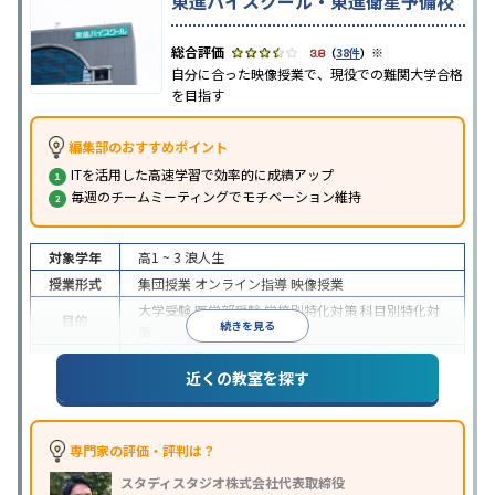
東進ハイスクール・東進衛星予備校
※
3.8
（
38件
）
自分に合った映像授業で、現役での難関大学合格
を目指す
編集部のおすすめポイント
ITを活用した高速学習で効率的に成績アップ
毎週のチームミーティングでモチベーション維持
対象学年
高1 ~ 3
浪人生
授業形式
集団授業
オンライン指導
映像授業
大学受験
医学部受験
学校別特化対策
科目別特化対
目的
続きを見る
策
特待生・奨学金制度あり
授業の振替可能
学習に
近くの教室を探す
特徴
PC・タブレットを利用
1科目から受講可能
季節講
習のみの受講可
※2024年6月調査。
大学受験塾・予備校のアンケート調査方法
を参照
専門家の評価・評判は？
スタディスタジオ株式会社代表取締役