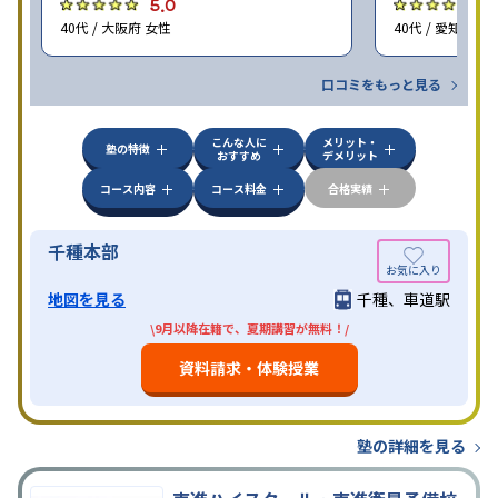
5.0
5
40代 / 大阪府 女性
40代 / 愛知県 女
口コミをもっと見る
こんな人に
メリット・
塾の特徴
おすすめ
デメリット
コース内容
コース料金
合格実績
千種本部
地図を見る
千種、車道駅
\9月以降在籍で、夏期講習が無料！/
資料請求・体験授業
塾の詳細を見る