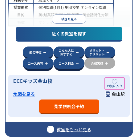
授業形式
個別指導(1対1)
集団授業
オンライン指導
目的
英検(英語検定)対策
英語・英会話特化対策
続きを見る
特徴
オンライン対応
近くの教室を探す
こんな人に
メリット・
塾の特徴
おすすめ
デメリット
コース内容
コース料金
合格実績
ECCキッズ金山校
地図を見る
金山駅
見学説明会予約
教室をもっと見る