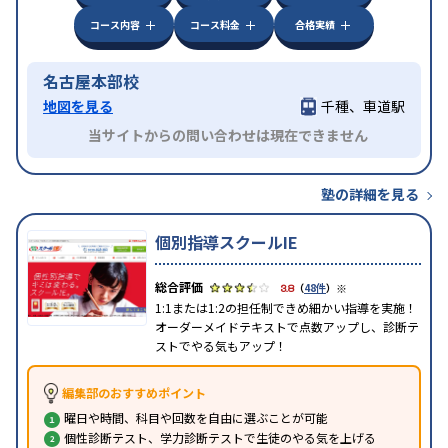
コース内容
コース料金
合格実績
名古屋本部校
地図を見る
千種、車道駅
当サイトからの問い合わせは現在できません
塾の詳細を見る
個別指導スクールIE
※
3.8
（
48件
）
1:1または1:2の担任制できめ細かい指導を実施！
オーダーメイドテキストで点数アップし、診断テ
ストでやる気もアップ！
編集部のおすすめポイント
曜日や時間、科目や回数を自由に選ぶことが可能
個性診断テスト、学力診断テストで生徒のやる気を上げる