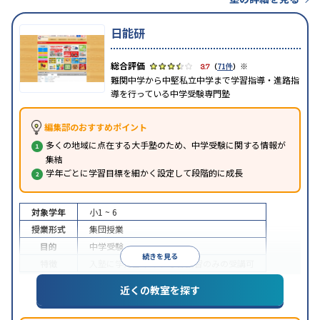
日能研
※
3.7
（
71件
）
難関中学から中堅私立中学まで学習指導・進路指
導を行っている中学受験専門塾
編集部のおすすめポイント
多くの地域に点在する大手塾のため、中学受験に関する情報が
集結
学年ごとに学習目標を細かく設定して段階的に成長
対象学年
小1 ~ 6
授業形式
集団授業
目的
中学受験
続きを見る
特徴
入塾に学力基準あり
季節講習のみの受講可
※2023年10月調査。
小学校高学年の集団塾アンケート調査方法
を参照
近くの教室を探す