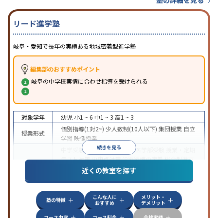
リード進学塾
岐阜・愛知で長年の実績ある地域密着型進学塾
編集部のおすすめポイント
岐阜の中学校実情に合わせ指導を受けられる
対象学年
幼児
小1 ~ 6
中1 ~ 3
高1 ~ 3
個別指導(1対2~)
少人数制(10人以下)
集団授業
自立
授業形式
学習
映像授業
続きを見る
中学受験
高校受験
大学受験
医学部受験
授業・定期
テスト対策
内申点対策
学習習慣の定着
総合型選抜
(旧AO)対策
推薦入試対策
学校別特化対策
国公立大
近くの教室を探す
目的
対策
私大対策
共通テスト対策
英検(英語検定)対策
漢検(漢字検定)対策
数学特化対策
英語・英会話特化
対策
その他科目別特化対策
こんな人に
メリット・
塾の特徴
おすすめ
デメリット
中高一貫校生に対応
特待生・奨学金制度あり
入塾
に学力基準あり
授業の振替可能
不登校生に対応
学
コース内容
コース料金
合格実績