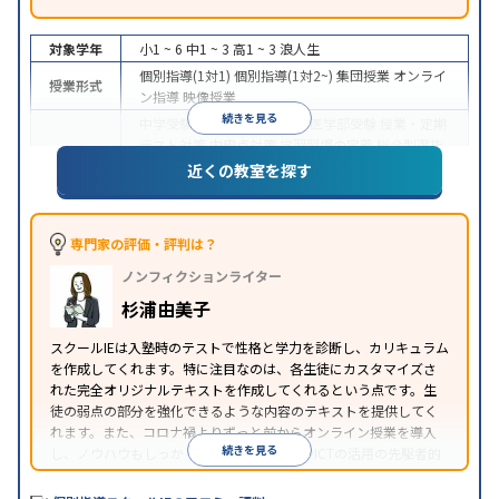
対象学年
小1 ~ 6
中1 ~ 3
高1 ~ 3
浪人生
個別指導(1対1)
個別指導(1対2~)
集団授業
オンライ
授業形式
ン指導
映像授業
続きを見る
中学受験
高校受験
大学受験
医学部受験
授業・定期
テスト対策
内申点対策
学習習慣の定着
総合型選抜
(旧AO)対策
推薦入試対策
学校別特化対策
国公立大
近くの教室を探す
目的
対策
私大対策
共通テスト対策
英検(英語検定)対策
漢検(漢字検定)対策
数学特化対策
その他科目別特化
対策
専門家の評価・評判は？
中高一貫校生に対応
オンライン対応
1科目から受講
特徴
ノンフィクションライター
可能
季節講習のみの受講可
自習室あり
※2023年3月調査。
小学校高学年の個別指導塾アンケート調査方法
を参
杉浦由美子
照
スクールIEは入塾時のテストで性格と学力を診断し、カリキュラム
を作成してくれます。特に注目なのは、各生徒にカスタマイズさ
れた完全オリジナルテキストを作成してくれるという点です。生
徒の弱点の部分を強化できるような内容のテキストを提供してく
れます。また、コロナ禍よりずっと前からオンライン授業を導入
続きを見る
し、ノウハウもしっかりとしています。AIやICTの活用の先駆者的
な個別指導塾です。