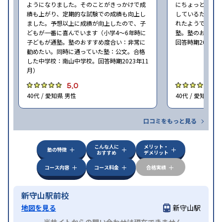
ようになりました。そのことがきっかけで成
にちょっと通い
績も上がり、定期的な試験での成績も向上し
しているため、
ました。予想以上に成績が向上したので、子
れたようでした（
どもが一番に喜んでいます（小学4〜6年時に
塾。塾のおすす
子どもが通塾。塾のおすすめ度合い：非常に
回答時期2023年
勧めたい。同時に通っていた塾：公文。合格
した中学校：南山中学校。回答時期2023年11
月）
5.0
5
40代 / 愛知県 男性
40代 / 愛知県 男
口コミをもっと見る
こんな人に
メリット・
塾の特徴
おすすめ
デメリット
コース内容
コース料金
合格実績
新守山駅前校
地図を見る
新守山駅
当サイトからの問い合わせは現在できません