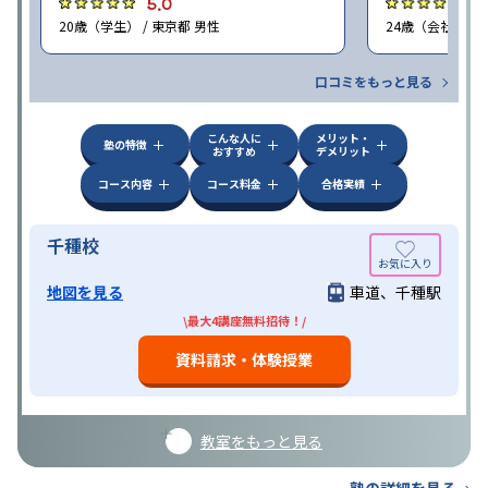
5.0
5
20歳（学生） / 東京都 男性
24歳（会社員<正
口コミをもっと見る
こんな人に
メリット・
塾の特徴
おすすめ
デメリット
コース内容
コース料金
合格実績
千種校
地図を見る
車道、千種駅
\最大4講座無料招待！/
資料請求・体験授業
教室をもっと見る
塾の詳細を見る