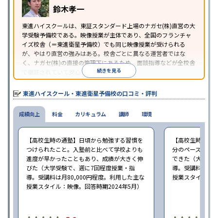
鈴木孝一
東進ハイスクールは、東証スタンダード上場のナガセ(株)直営の大
学受験予備校である。映像授業が主体であり、全国のフランチャ
イズ校舎（＝東進衛星予備校）でも同じ映像授業が受けられる
が、やはり直営の強みはある。校舎ごとに異なる運営者ではな
く、ナガセ(株)の直接の管理下にあるため、面談指導などが全校舎
続きを見る
で徹底されていて安心できる。
東進衛星予備校は、運営会社により指導方針や校舎のルールが異
なる。体験授業では、授業のみで判断するのではなく、担当者や
東進ハイスクール・東進衛星予備校の口コミ・評判
校舎雰囲気、校舎での合格実績などを確認すると良いだろう。
成績向上
料金
カリキュラム
講師
環境
【高校生時の通塾】日頃から勉強する習慣を
【高校生時の通
つけられたこと。入塾前と比べて学校よりも
分のペースで進
進度が早かったこともあり、成績が大きく伸
できた（大学受験
びた（大学受験で、週に7回程度授業・指
導。受講料は月8
導。受講料は月80,000円程度。利用した主な
授業スタイル：映
授業スタイル：映像。回答時期2024年5月）