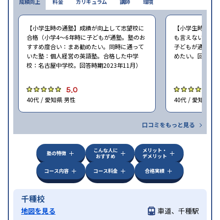
成績向上
料金
カリキュラム
講師
環境
【小学生時の通塾】成績が向上して志望校に
【小学生時の通
合格（小学4〜6年時に子どもが通塾。塾のお
も言えないが、期
すすめ度合い：まあ勧めたい。同時に通って
子どもが通塾。
いた塾：個人経営の英語塾。合格した中学
めたい。回答時期2
校：名古屋中学校。回答時期2023年11月）
5.0
4
40代 / 愛知県 男性
40代 / 愛知県 女
口コミをもっと見る
こんな人に
メリット・
塾の特徴
おすすめ
デメリット
コース内容
コース料金
合格実績
千種校
地図を見る
車道、千種駅