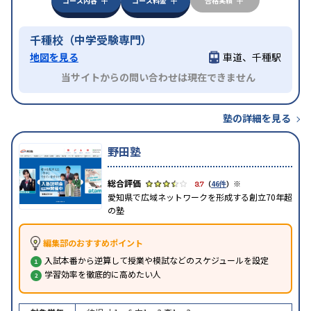
コース内容
コース料金
合格実績
千種校（中学受験専門）
地図を見る
車道、千種駅
当サイトからの問い合わせは現在できません
塾の詳細を見る
野田塾
※
3.7
（
46件
）
愛知県で広域ネットワークを形成する創立70年超
の塾
編集部のおすすめポイント
入試本番から逆算して授業や模試などのスケジュールを設定
学習効率を徹底的に高めたい人