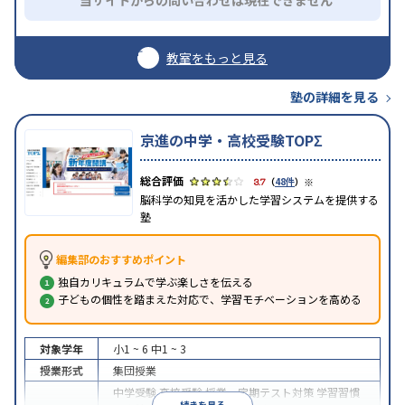
教室をもっと見る
塾の詳細を見る
京進の中学・高校受験TOPΣ
※
3.7
（
48件
）
脳科学の知見を活かした学習システムを提供する
塾
編集部のおすすめポイント
独自カリキュラムで学ぶ楽しさを伝える
子どもの個性を踏まえた対応で、学習モチベーションを高める
対象学年
小1 ~ 6
中1 ~ 3
授業形式
集団授業
中学受験
高校受験
授業・定期テスト対策
学習習慣
続きを見る