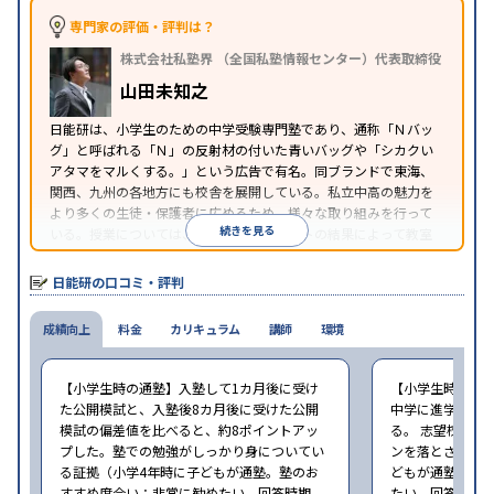
専門家の評価・評判は？
株式会社私塾界 （全国私塾情報センター）代表取締役
山田未知之
日能研は、小学生のための中学受験専門塾であり、通称「Ｎバッ
グ」と呼ばれる「Ｎ」の反射材の付いた青いバッグや「シカクい
アタマをマルくする。」という広告で有名。同ブランドで東海、
関西、九州の各地方にも校舎を展開している。私立中高の魅力を
より多くの生徒・保護者に広めるため、様々な取り組みを行って
続きを見る
いる。授業については、カリキュラムテストの結果によって教室
の座席が変わるという独自のスタイルを採用している。
日能研の口コミ・評判
成績向上
料金
カリキュラム
講師
環境
【小学生時の通塾】入塾して1カ月後に受け
【小学生時の通
た公開模試と、入塾後8カ月後に受けた公開
中学に進学して
模試の偏差値を比べると、約8ポイントアッ
る。 志望校に合
プした。塾での勉強がしっかり身についてい
ンを落とさずに頑
る証拠（小学4年時に子どもが通塾。塾のお
どもが通塾。塾
すすめ度合い：非常に勧めたい。回答時期
たい。回答時期20