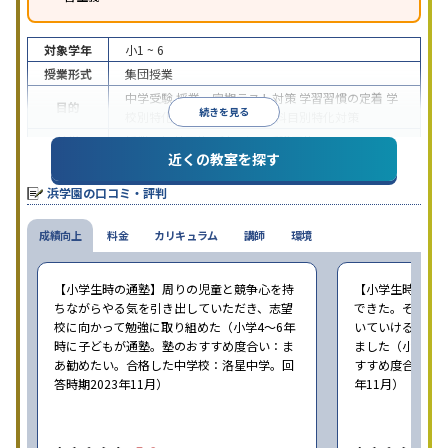
対象学年
小1 ~ 6
授業形式
集団授業
中学受験
授業・定期テスト対策
学習習慣の定着
学
目的
続きを見る
校別特化対策
各種検定対策
科目別特化対策
特徴
授業の振替可能
1科目から受講可能
近くの教室を探す
※2023年10月調査。
小学校高学年の集団塾アンケート調査方法
を参照
浜学園の口コミ・評判
成績向上
料金
カリキュラム
講師
環境
【小学生時の通塾】周りの児童と競争心を持
【小学生時の通
ちながらやる気を引き出していただき、志望
できた。そして
校に向かって勉強に取り組めた（小学4〜6年
いていける学力
時に子どもが通塾。塾のおすすめ度合い：ま
ました（小学4年
あ勧めたい。合格した中学校：洛星中学。回
すすめ度合い：ま
答時期2023年11月）
年11月）