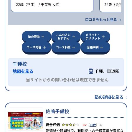
22歳（学生） / 千葉県 女性
24歳（会社員<正
口コミをもっと見る
こんな人に
メリット・
塾の特徴
おすすめ
デメリット
コース内容
コース料金
合格実績
千種校
地図を見る
千種、車道駅
当サイトからの問い合わせは現在できません
塾の詳細を見る
佐鳴予備校
※
3.7
（
68件
）
愛知県や静岡県で、難関校への合格実績が豊富な