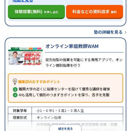
体験授業(無料)
料金などの資料請求
を申し込む
無料
塾の詳細を見る
オンライン家庭教師WAM
双方向型の授業を可能にする専用アプリで、オン
ライン個別指導を行う
編集部のおすすめポイント
難関大学の近くに指導センターを設けて優秀な講師を確保
AIも活用して個別のつまずきポイントを探り、苦手を克服
対象学年
小1 ~ 6
中1 ~ 3
高1 ~ 3
浪人生
授業形式
オンライン指導
中学受験
高校受験
大学受験
医学部受験
授業・定期
続きを見る
テスト対策
内申点対策
学習習慣の定着
総合型選抜