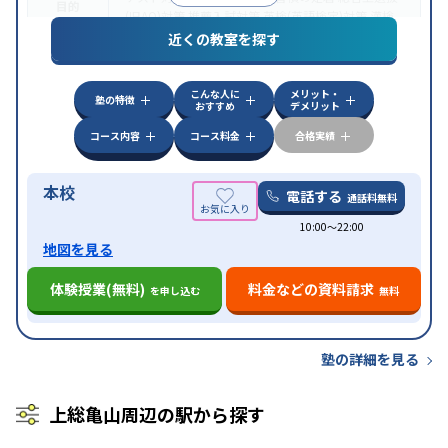
目的
(旧AO)対策
推薦入試対策
英検(英語検定)対策
漢検
(漢字検定)対策
近くの教室を探す
中高一貫校生に対応
成績保証制度あり
授業の振替
特徴
可能
不登校生に対応
学習にPC・タブレットを利用
こんな人に
メリット・
オンライン対応
1科目から受講可能
塾の特徴
おすすめ
デメリット
コース内容
コース料金
合格実績
本校
電話する
通話料無料
10:00〜22:00
地図を見る
体験授業(無料)
料金などの資料請求
を申し込む
無料
塾の詳細を見る
上総亀山周辺の駅から探す