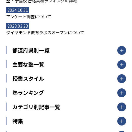
塾・予備校 合格実績ランキングの詳細
2024.10.31
アンケート調査について
2023.03.23
ダイヤモンド教育ラボのオープンについて
都道府県別一覧
北海道・東北
主要な塾一覧
北海道
青森県
岩手県
宮城県
秋田県
【掲載塾一覧を見る】
授業スタイル
山形県
福島県
臨海セミナー
関東
個別指導
塾ランキング
東京個別指導学院
東京都
神奈川県
埼玉県
千葉県
茨城県
集団授業
個別指導塾TOMAS
栃木県
群馬県
中学受験ランキング
カテゴリ別記事一覧
オンライン指導
明光義塾
大学受験ランキング
北陸
映像授業
ナビ個別指導学院
中学受験
特集
新潟県
富山県
石川県
福井県
個別教室のトライ
高校受験
東進ハイスクール
中部