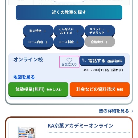
試対策
学校別特化対策
近くの教室を探す
中高一貫校生に対応
授業の振替可能
不登校生に対
特徴
応
学習にPC・タブレットを利用
オンライン対応
1
科目から受講可能
こんな人に
メリット・
塾の特徴
おすすめ
デメリット
コース内容
コース料金
合格実績
オンライン校
電話する
通話料無料
13:00-22:00(土日祝日問わず)
地図を見る
体験授業(無料)
料金などの資料請求
を申し込む
無料
塾の詳細を見る
KA京葉アカデミーオンライン