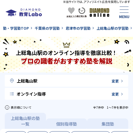
塾・学習塾TOP
千葉県の学習塾
君津市の学習塾
上総亀山駅の学習塾
上総亀山駅のオンライン指導を徹底比較！
プロの識者がおすすめ塾を解説
上総亀山駅
変更
オンライン指導
変更
表示順について
全7件中 1〜7件を表示中
上総亀山駅の塾
一覧
個別指導塾
集団塾