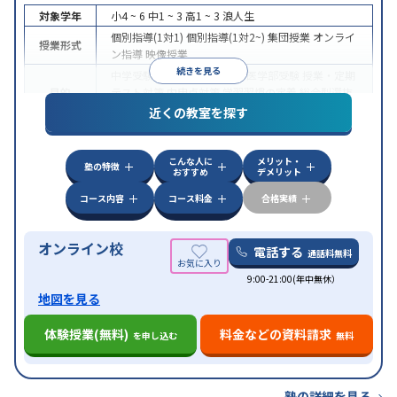
対象学年
小4 ~ 6
中1 ~ 3
高1 ~ 3
浪人生
個別指導(1対1)
個別指導(1対2~)
集団授業
オンライ
授業形式
ン指導
映像授業
続きを見る
中学受験
高校受験
大学受験
医学部受験
授業・定期
目的
テスト対策
内申点対策
学習習慣の定着
総合型選抜
(旧AO)対策
推薦入試対策
学校別特化対策
近くの教室を探す
中高一貫校生に対応
特待生・奨学金制度あり
成績
保証制度あり
授業の振替可能
不登校生に対応
オン
特徴
こんな人に
メリット・
ライン対応
1科目から受講可能
季節講習のみの受講
塾の特徴
おすすめ
デメリット
可
コース内容
コース料金
合格実績
オンライン校
電話する
通話料無料
9:00-21:00(年中無休）
地図を見る
体験授業(無料)
料金などの資料請求
を申し込む
無料
塾の詳細を見る