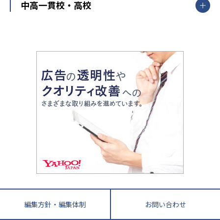
開成番長直伝！子どもの受験を成功させる方法
中高一貫校・高校
大学受験
武田塾
愛知県
静岡県
岐阜県
三重県
長野県
令和時代の失敗しない塾選び
資格取得・学び直し
山梨県
2020年代の教育
中学入試最前線
教育費・塾代
中学受験最前線
近畿
てら先生の教育業界基本メソッド
座談会
大学入試改革
大阪府
運動と遊びを考える
兵庫県
京都府
奈良県
和歌山県
教育全般
親子で極める家庭学習
滋賀県
令和の大学受験は情報戦！
大学受験塾の選び方
ママテクエグザム
情報Ⅰ、数学が苦手な人注目！最短距離の学力
中学受験に熱心な市区町村ランキング
中国
進化する中高一貫校・高校
アップ法
小学校受験
鳥取県
島根県
岡山県
広島県
山口県
悩み多き「大学受験」相談室
家庭教師
四国
英語・英会話・英検対策
徳島県
香川県
愛媛県
高知県
小学校教師が解説！中学受験のリアル
教育ニュース最前線
九州・沖縄
教育ジャーナリストが徹底解説！ 大学受験の羅
福岡県
佐賀県
長崎県
熊本県
大分県
針盤
宮崎県
鹿児島県
沖縄県
編集方針・編集体制
お問い合わせ