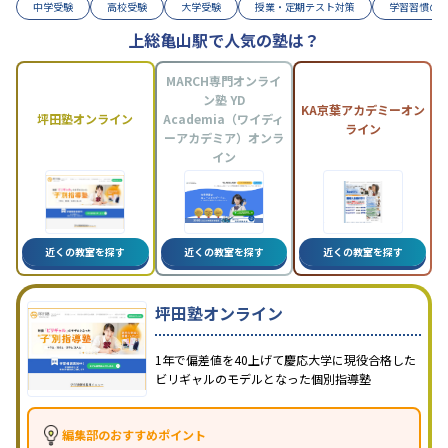
中学受験
高校受験
大学受験
授業・定期テスト対策
学習習慣の
上総亀山駅で人気の塾は？
MARCH専門オンライ
ン塾 YD
KA京葉アカデミーオン
坪田塾オンライン
Academia（ワイディ
ライン
ーアカデミア）オンラ
イン
近くの教室を探す
近くの教室を探す
近くの教室を探す
坪田塾オンライン
1年で偏差値を40上げて慶応大学に現役合格した
ビリギャルのモデルとなった個別指導塾
編集部のおすすめポイント