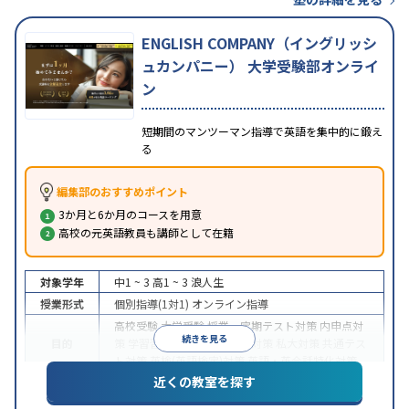
ENGLISH COMPANY（イングリッシ
ュカンパニー） 大学受験部オンライ
ン
短期間のマンツーマン指導で英語を集中的に鍛え
る
編集部のおすすめポイント
3か月と6か月のコースを用意
高校の元英語教員も講師として在籍
対象学年
中1 ~ 3
高1 ~ 3
浪人生
授業形式
個別指導(1対1)
オンライン指導
高校受験
大学受験
授業・定期テスト対策
内申点対
続きを見る
目的
策
学習習慣の定着
国公立大対策
私大対策
共通テス
ト対策
英検(英語検定)対策
英語・英会話特化対策
近くの教室を探す
中高一貫校生に対応
授業の振替可能
不登校生に対
特徴
応
学習にPC・タブレットを利用
オンライン対応
1