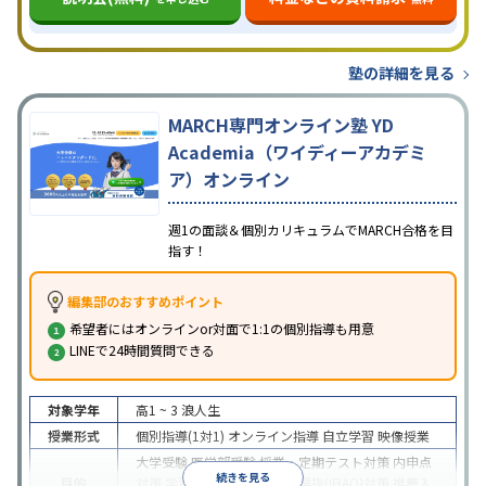
塾の詳細を見る
MARCH専門オンライン塾 YD
Academia（ワイディーアカデミ
ア）オンライン
週1の面談＆個別カリキュラムでMARCH合格を目
指す！
編集部のおすすめポイント
希望者にはオンラインor対面で1:1の個別指導も用意
LINEで24時間質問できる
対象学年
高1 ~ 3
浪人生
授業形式
個別指導(1対1)
オンライン指導
自立学習
映像授業
大学受験
医学部受験
授業・定期テスト対策
内申点
続きを見る
目的
対策
学習習慣の定着
総合型選抜(旧AO)対策
推薦入