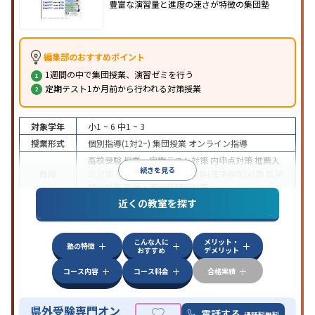
豊富な演習量と進度の速さが特徴の集団塾
編集部のおすすめポイント
1週間の中で集団授業、演習ゼミを行う
定期テスト1か月前から行われる対策授業
対象学年
小1 ~ 6
中1 ~ 3
授業形式
個別指導(1対2~)
集団授業
オンライン指導
高校受験
授業・定期テスト対策
内申点対策
推薦入
続きを見る
目的
試対策
英検(英語検定)対策
漢検(漢字検定)対策
数学
特化対策
英語・英会話特化対策
近くの教室を探す
特徴
オンライン対応
こんな人に
メリット・
塾の特徴
おすすめ
デメリット
コース内容
コース料金
合格実績
県外受験専門オン
電話する
通話料無料