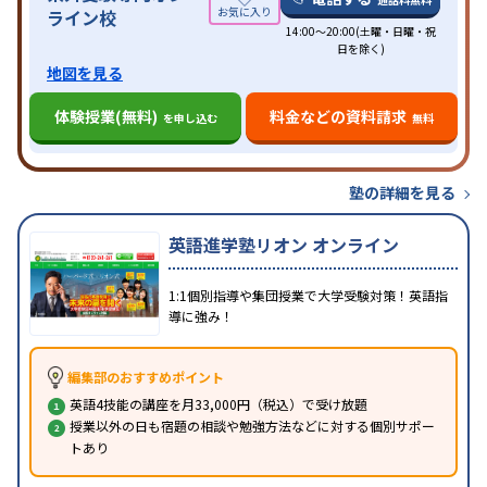
ライン校
14:00～20:00(土曜・日曜・祝
日を除く)
地図を見る
体験授業(無料)
料金などの資料請求
を申し込む
無料
塾の詳細を見る
英語進学塾リオン オンライン
1:1個別指導や集団授業で大学受験対策！英語指
導に強み！
編集部のおすすめポイント
英語4技能の講座を月33,000円（税込）で受け放題
授業以外の日も宿題の相談や勉強方法などに対する個別サポー
トあり