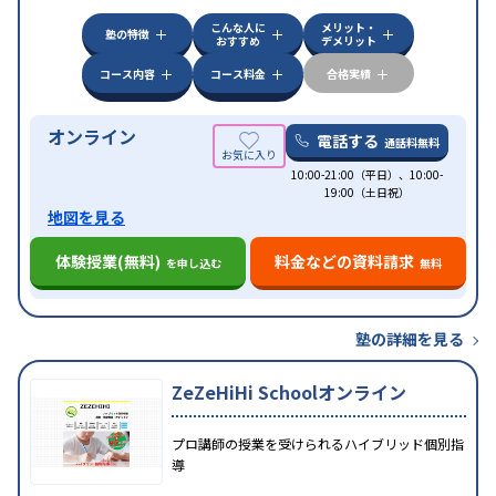
科目から受講可能
こんな人に
メリット・
塾の特徴
おすすめ
デメリット
コース内容
コース料金
合格実績
オンライン
電話する
通話料無料
10:00-21:00（平日）、10:00-
19:00（土日祝）
地図を見る
体験授業(無料)
料金などの資料請求
を申し込む
無料
塾の詳細を見る
ZeZeHiHi Schoolオンライン
プロ講師の授業を受けられるハイブリッド個別指
導