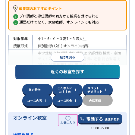
編集部のおすすめポイント
プロ講師と専任講師の両方から授業を受けられる
通塾だけでなく、家庭教師、オンラインにも対応
対象学年
小1 ~ 6
中1 ~ 3
高1 ~ 3
浪人生
授業形式
個別指導(1対1)
オンライン指導
中学受験
高校受験
大学受験
医学部受験
授業・定期
続きを見る
テスト対策
内申点対策
学習習慣の定着
総合型選抜
(旧AO)対策
推薦入試対策
学校別特化対策
国公立大
目的
対策
私大対策
共通テスト対策
英検(英語検定)対策
近くの教室を探す
漢検(漢字検定)対策
数学特化対策
英語・英会話特化
対策
その他科目別特化対策
こんな人に
メリット・
中高一貫校生に対応
授業の振替可能
不登校生に対
塾の特徴
おすすめ
デメリット
特徴
応
オンライン対応
1科目から受講可能
季節講習の
みの受講可
自習室あり
コース内容
コース料金
合格実績
オンライン教室
電話する
通話料無料
10:00~22:00
地図を見る