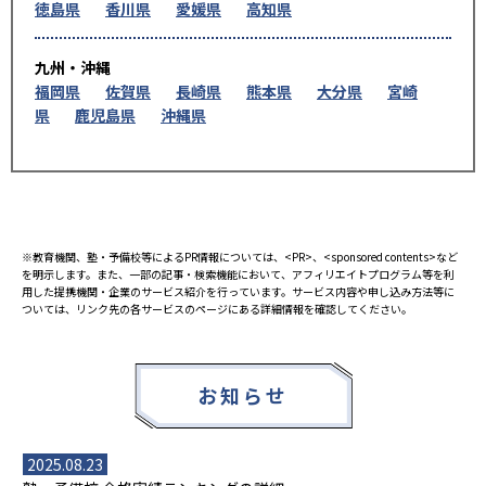
徳島県
香川県
愛媛県
高知県
九州・沖縄
福岡県
佐賀県
長崎県
熊本県
大分県
宮崎
県
鹿児島県
沖縄県
※教育機関、塾・予備校等によるPR情報については、<PR>、<sponsored contents>など
を明示します。また、一部の記事・検索機能において、アフィリエイトプログラム等を利
用した提携機関・企業のサービス紹介を行っています。サービス内容や申し込み方法等に
ついては、リンク先の各サービスのページにある詳細情報を確認してください。
お知らせ
2025.08.23