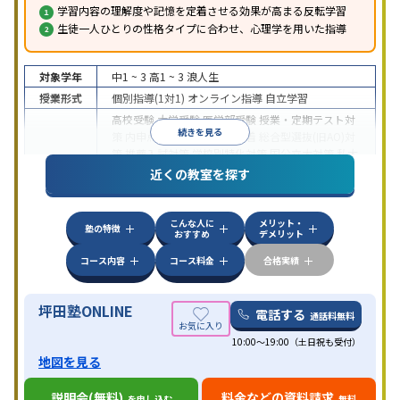
学習内容の理解度や記憶を定着させる効果が高まる反転学習
生徒一人ひとりの性格タイプに合わせ、心理学を用いた指導
対象学年
中1 ~ 3
高1 ~ 3
浪人生
授業形式
個別指導(1対1)
オンライン指導
自立学習
高校受験
大学受験
医学部受験
授業・定期テスト対
続きを見る
策
内申点対策
学習習慣の定着
総合型選抜(旧AO)対
策
推薦入試対策
学校別特化対策
国公立大対策
私大
目的
対策
共通テスト対策
英検(英語検定)対策
漢検(漢字
近くの教室を探す
検定)対策
数学特化対策
英語・英会話特化対策
その
他科目別特化対策
こんな人に
メリット・
中高一貫校生に対応
授業の振替可能
不登校生に対
塾の特徴
おすすめ
デメリット
応
学習にPC・タブレットを利用
オンライン対応
1
特徴
科目から受講可能
季節講習のみの受講可
発達障害
コース内容
コース料金
合格実績
の子どもに対応
坪田塾ONLINE
電話する
通話料無料
10:00～19:00（土日祝も受付）
地図を見る
説明会(無料)
料金などの資料請求
を申し込む
無料