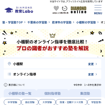
塾・学習塾TOP
千葉県の学習塾
君津市の学習塾
小櫃駅の学習塾
オ
小櫃駅のオンライン指導を徹底比較！
プロの識者がおすすめ塾を解説
小櫃駅
変更
オンライン指導
変更
表示順について
全8件中 1〜8件を表示中
小櫃駅の塾一覧
個別指導塾
集団塾
中学受験
高校受験
大学受験
授業・定期テスト対策
学習習慣の