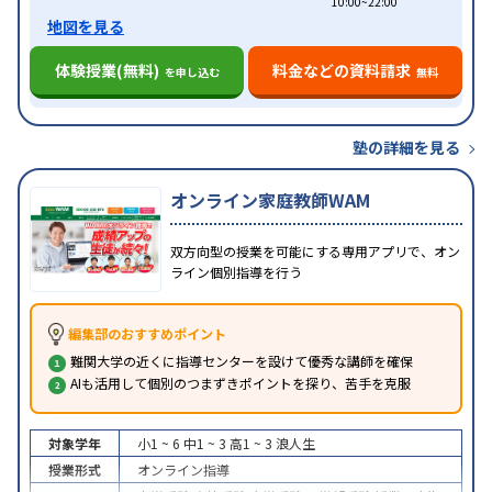
10:00~22:00
地図を見る
体験授業(無料)
料金などの資料請求
を申し込む
無料
塾の詳細を見る
オンライン家庭教師WAM
双方向型の授業を可能にする専用アプリで、オン
ライン個別指導を行う
編集部のおすすめポイント
難関大学の近くに指導センターを設けて優秀な講師を確保
AIも活用して個別のつまずきポイントを探り、苦手を克服
対象学年
小1 ~ 6
中1 ~ 3
高1 ~ 3
浪人生
授業形式
オンライン指導