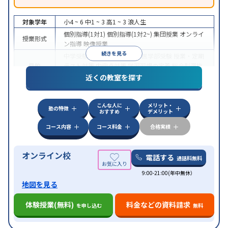
対象学年
小4 ~ 6
中1 ~ 3
高1 ~ 3
浪人生
個別指導(1対1)
個別指導(1対2~)
集団授業
オンライ
授業形式
ン指導
映像授業
続きを見る
中学受験
高校受験
大学受験
医学部受験
授業・定期
目的
テスト対策
内申点対策
学習習慣の定着
総合型選抜
(旧AO)対策
推薦入試対策
学校別特化対策
近くの教室を探す
中高一貫校生に対応
特待生・奨学金制度あり
成績
保証制度あり
授業の振替可能
不登校生に対応
オン
特徴
こんな人に
メリット・
ライン対応
1科目から受講可能
季節講習のみの受講
塾の特徴
おすすめ
デメリット
可
コース内容
コース料金
合格実績
オンライン校
電話する
通話料無料
9:00-21:00(年中無休）
地図を見る
体験授業(無料)
料金などの資料請求
を申し込む
無料