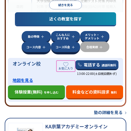
大学受験
医学部受験
授業・定期テスト対策
内申点
続きを見る
目的
対策
学習習慣の定着
総合型選抜(旧AO)対策
推薦入
試対策
学校別特化対策
近くの教室を探す
中高一貫校生に対応
授業の振替可能
不登校生に対
特徴
応
学習にPC・タブレットを利用
オンライン対応
1
科目から受講可能
こんな人に
メリット・
塾の特徴
おすすめ
デメリット
コース内容
コース料金
合格実績
オンライン校
電話する
通話料無料
13:00-22:00(土日祝日問わず)
地図を見る
体験授業(無料)
料金などの資料請求
を申し込む
無料
塾の詳細を見る
KA京葉アカデミーオンライン