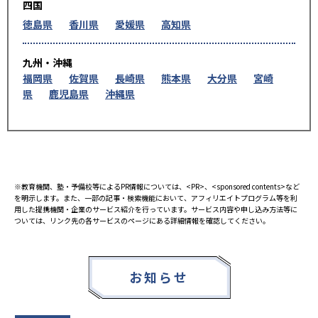
四国
徳島県
香川県
愛媛県
高知県
九州・沖縄
福岡県
佐賀県
長崎県
熊本県
大分県
宮崎
県
鹿児島県
沖縄県
※教育機関、塾・予備校等によるPR情報については、<PR>、<sponsored contents>など
を明示します。また、一部の記事・検索機能において、アフィリエイトプログラム等を利
用した提携機関・企業のサービス紹介を行っています。サービス内容や申し込み方法等に
ついては、リンク先の各サービスのページにある詳細情報を確認してください。
お知らせ