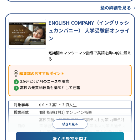
塾の詳細を見る
ENGLISH COMPANY（イングリッシ
ュカンパニー） 大学受験部オンライ
ン
短期間のマンツーマン指導で英語を集中的に鍛え
る
編集部のおすすめポイント
3か月と6か月のコースを用意
高校の元英語教員も講師として在籍
対象学年
中1 ~ 3
高1 ~ 3
浪人生
授業形式
個別指導(1対1)
オンライン指導
高校受験
大学受験
授業・定期テスト対策
内申点対
続きを見る
目的
策
学習習慣の定着
国公立大対策
私大対策
共通テス
ト対策
英検(英語検定)対策
英語・英会話特化対策
近くの教室を探す
中高一貫校生に対応
授業の振替可能
不登校生に対