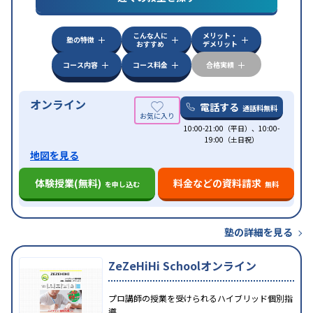
特徴
応
学習にPC・タブレットを利用
オンライン対応
1
科目から受講可能
こんな人に
メリット・
塾の特徴
おすすめ
デメリット
コース内容
コース料金
合格実績
オンライン
電話する
通話料無料
10:00-21:00（平日）、10:00-
19:00（土日祝）
地図を見る
体験授業(無料)
料金などの資料請求
を申し込む
無料
塾の詳細を見る
ZeZeHiHi Schoolオンライン
プロ講師の授業を受けられるハイブリッド個別指
導