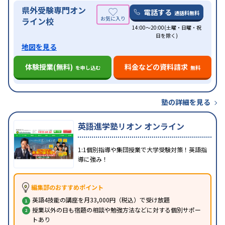
県外受験専門オン
電話する
通話料無料
ライン校
14:00～20:00(土曜・日曜・祝
日を除く)
地図を見る
体験授業(無料)
料金などの資料請求
を申し込む
無料
塾の詳細を見る
英語進学塾リオン オンライン
1:1個別指導や集団授業で大学受験対策！英語指
導に強み！
編集部のおすすめポイント
英語4技能の講座を月33,000円（税込）で受け放題
授業以外の日も宿題の相談や勉強方法などに対する個別サポー
トあり