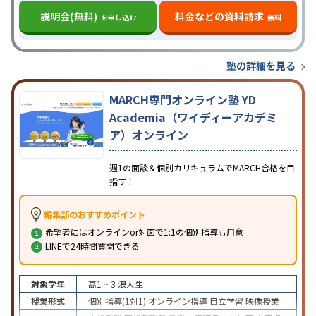
説明会(無料)
料金などの資料請求
を申し込む
無料
塾の詳細を見る
MARCH専門オンライン塾 YD
Academia（ワイディーアカデミ
ア）オンライン
週1の面談＆個別カリキュラムでMARCH合格を目
指す！
編集部のおすすめポイント
希望者にはオンラインor対面で1:1の個別指導も用意
LINEで24時間質問できる
対象学年
高1 ~ 3
浪人生
授業形式
個別指導(1対1)
オンライン指導
自立学習
映像授業