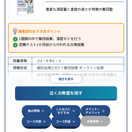
豊富な演習量と進度の速さが特徴の集団塾
編集部のおすすめポイント
1週間の中で集団授業、演習ゼミを行う
定期テスト1か月前から行われる対策授業
対象学年
小1 ~ 6
中1 ~ 3
授業形式
個別指導(1対2~)
集団授業
オンライン指導
高校受験
授業・定期テスト対策
内申点対策
推薦入
続きを見る
目的
試対策
英検(英語検定)対策
漢検(漢字検定)対策
数学
特化対策
英語・英会話特化対策
近くの教室を探す
特徴
オンライン対応
こんな人に
メリット・
塾の特徴
おすすめ
デメリット
コース内容
コース料金
合格実績