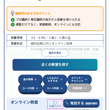
編集部のおすすめポイント
プロ講師と専任講師の両方から授業を受けられる
通塾だけでなく、家庭教師、オンラインにも対応
対象学年
小1 ~ 6
中1 ~ 3
高1 ~ 3
浪人生
授業形式
個別指導(1対1)
オンライン指導
中学受験
高校受験
大学受験
医学部受験
授業・定期
続きを見る
テスト対策
内申点対策
学習習慣の定着
総合型選抜
(旧AO)対策
推薦入試対策
学校別特化対策
国公立大
目的
対策
私大対策
共通テスト対策
英検(英語検定)対策
近くの教室を探す
漢検(漢字検定)対策
数学特化対策
英語・英会話特化
対策
その他科目別特化対策
こんな人に
メリット・
中高一貫校生に対応
授業の振替可能
不登校生に対
塾の特徴
おすすめ
デメリット
特徴
応
オンライン対応
1科目から受講可能
季節講習の
みの受講可
自習室あり
コース内容
コース料金
合格実績
オンライン教室
電話する
通話料無料