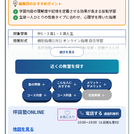
編集部のおすすめポイント
学習内容の理解度や記憶を定着させる効果が高まる反転学習
生徒一人ひとりの性格タイプに合わせ、心理学を用いた指導
対象学年
中1 ~ 3
高1 ~ 3
浪人生
授業形式
個別指導(1対1)
オンライン指導
自立学習
高校受験
大学受験
医学部受験
授業・定期テスト対
続きを見る
策
内申点対策
学習習慣の定着
総合型選抜(旧AO)対
策
推薦入試対策
学校別特化対策
国公立大対策
私大
目的
対策
共通テスト対策
英検(英語検定)対策
漢検(漢字
近くの教室を探す
検定)対策
数学特化対策
英語・英会話特化対策
その
他科目別特化対策
こんな人に
メリット・
中高一貫校生に対応
授業の振替可能
不登校生に対
塾の特徴
おすすめ
デメリット
応
学習にPC・タブレットを利用
オンライン対応
1
特徴
科目から受講可能
季節講習のみの受講可
発達障害
コース内容
コース料金
合格実績
の子どもに対応
坪田塾ONLINE
電話する
通話料無料
10:00～19:00（土日祝も受付）
地図を見る