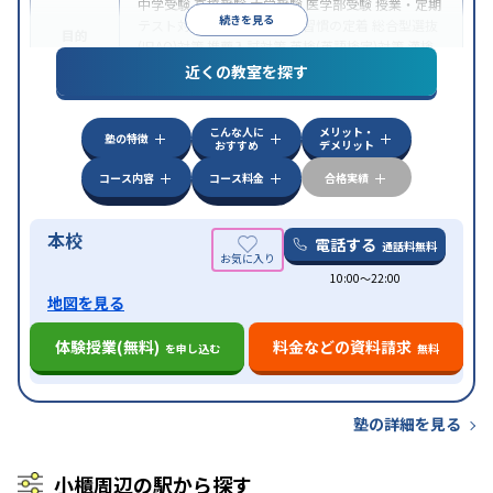
中学受験
高校受験
大学受験
医学部受験
授業・定期
続きを見る
テスト対策
内申点対策
学習習慣の定着
総合型選抜
目的
(旧AO)対策
推薦入試対策
英検(英語検定)対策
漢検
(漢字検定)対策
近くの教室を探す
中高一貫校生に対応
成績保証制度あり
授業の振替
特徴
可能
不登校生に対応
学習にPC・タブレットを利用
こんな人に
メリット・
オンライン対応
1科目から受講可能
塾の特徴
おすすめ
デメリット
コース内容
コース料金
合格実績
本校
電話する
通話料無料
10:00〜22:00
地図を見る
体験授業(無料)
料金などの資料請求
を申し込む
無料
塾の詳細を見る
小櫃周辺の駅から探す