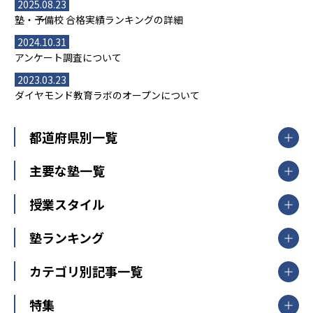
2025.08.23
塾・予備校 合格実績ランキングの詳細
2024.10.31
アンケート調査について
2023.03.23
ダイヤモンド教育ラボのオープンについて
都道府県別一覧
北海道・東北
主要な塾一覧
北海道
青森県
岩手県
宮城県
秋田県
【掲載塾一覧を見る】
授業スタイル
山形県
福島県
臨海セミナー
関東
個別指導
塾ランキング
東京個別指導学院
東京都
神奈川県
埼玉県
千葉県
茨城県
集団授業
個別指導塾TOMAS
栃木県
群馬県
中学受験ランキング
カテゴリ別記事一覧
オンライン指導
明光義塾
大学受験ランキング
北陸
映像授業
ナビ個別指導学院
中学受験
特集
新潟県
富山県
石川県
福井県
個別教室のトライ