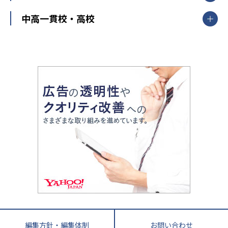
高校受験
東進ハイスクール
中部
開成番長直伝！子どもの受験を成功させる方法
中高一貫校・高校
大学受験
武田塾
愛知県
静岡県
岐阜県
三重県
長野県
令和時代の失敗しない塾選び
資格取得・学び直し
山梨県
2020年代の教育
中学入試最前線
教育費・塾代
中学受験最前線
近畿
てら先生の教育業界基本メソッド
座談会
大学入試改革
大阪府
運動と遊びを考える
兵庫県
京都府
奈良県
和歌山県
教育全般
親子で極める家庭学習
滋賀県
令和の大学受験は情報戦！
大学受験塾の選び方
ママテクエグザム
情報Ⅰ、数学が苦手な人注目！最短距離の学力
中学受験に熱心な市区町村ランキング
中国
進化する中高一貫校・高校
アップ法
小学校受験
鳥取県
島根県
岡山県
広島県
山口県
悩み多き「大学受験」相談室
家庭教師
四国
英語・英会話・英検対策
徳島県
香川県
愛媛県
高知県
小学校教師が解説！中学受験のリアル
教育ニュース最前線
九州・沖縄
教育ジャーナリストが徹底解説！ 大学受験の羅
福岡県
佐賀県
長崎県
熊本県
大分県
針盤
宮崎県
鹿児島県
沖縄県
編集方針・編集体制
お問い合わせ