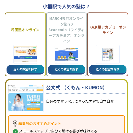
小櫃駅で人気の塾は？
MARCH専門オンライ
ン塾 YD
KA京葉アカデミーオン
坪田塾オンライン
Academia（ワイディ
ライン
ーアカデミア）オンラ
イン
近くの教室を探す
近くの教室を探す
近くの教室を探す
公文式 （くもん・KUMON）
自分の学習レベルに合った内容で自学自習
編集部のおすすめポイント
スモールステップで自分で解ける喜びが味わえる