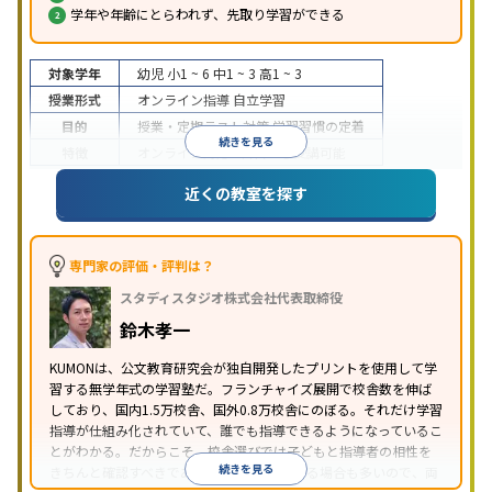
学年や年齢にとらわれず、先取り学習ができる
対象学年
幼児
小1 ~ 6
中1 ~ 3
高1 ~ 3
授業形式
オンライン指導
自立学習
目的
授業・定期テスト対策
学習習慣の定着
続きを見る
特徴
オンライン対応
1科目から受講可能
近くの教室を探す
専門家の評価・評判は？
スタディスタジオ株式会社代表取締役
鈴木孝一
KUMONは、公文教育研究会が独自開発したプリントを使用して学
習する無学年式の学習塾だ。フランチャイズ展開で校舎数を伸ば
しており、国内1.5万校舎、国外0.8万校舎にのぼる。それだけ学習
指導が仕組み化されていて、誰でも指導できるようになっているこ
とがわかる。だからこそ、校舎選びでは子どもと指導者の相性を
続きを見る
きちんと確認すべきである。近所に2校舎ある場合も多いので、両