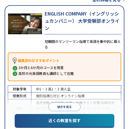
ENGLISH COMPANY（イングリッシ
ュカンパニー） 大学受験部オンライ
ン
短期間のマンツーマン指導で英語を集中的に鍛え
る
編集部のおすすめポイント
3か月と6か月のコースを用意
高校の元英語教員も講師として在籍
対象学年
中1 ~ 3
高1 ~ 3
浪人生
授業形式
個別指導(1対1)
オンライン指導
高校受験
大学受験
授業・定期テスト対策
内申点対
続きを見る
目的
策
学習習慣の定着
国公立大対策
私大対策
共通テス
ト対策
英検(英語検定)対策
英語・英会話特化対策
近くの教室を探す
中高一貫校生に対応
授業の振替可能
不登校生に対
特徴
応
学習にPC・タブレットを利用
オンライン対応
1