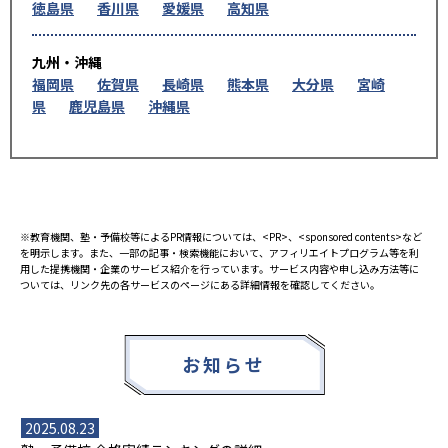
徳島県
香川県
愛媛県
高知県
九州・沖縄
福岡県
佐賀県
長崎県
熊本県
大分県
宮崎
県
鹿児島県
沖縄県
※教育機関、塾・予備校等によるPR情報については、<PR>、<sponsored contents>など
を明示します。また、一部の記事・検索機能において、アフィリエイトプログラム等を利
用した提携機関・企業のサービス紹介を行っています。サービス内容や申し込み方法等に
ついては、リンク先の各サービスのページにある詳細情報を確認してください。
お知らせ
2025.08.23