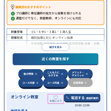
編集部のおすすめポイント
プロ講師と専任講師の両方から授業を受けられる
通塾だけでなく、家庭教師、オンラインにも対応
対象学年
小1 ~ 6
中1 ~ 3
高1 ~ 3
浪人生
授業形式
個別指導(1対1)
オンライン指導
中学受験
高校受験
大学受験
医学部受験
授業・定期
続きを見る
テスト対策
内申点対策
学習習慣の定着
総合型選抜
(旧AO)対策
推薦入試対策
学校別特化対策
国公立大
目的
対策
私大対策
共通テスト対策
英検(英語検定)対策
近くの教室を探す
漢検(漢字検定)対策
数学特化対策
英語・英会話特化
対策
その他科目別特化対策
こんな人に
メリット・
中高一貫校生に対応
授業の振替可能
不登校生に対
塾の特徴
おすすめ
デメリット
特徴
応
オンライン対応
1科目から受講可能
季節講習の
みの受講可
自習室あり
コース内容
コース料金
合格実績
オンライン教室
電話する
通話料無料
10:00~22:00
地図を見る