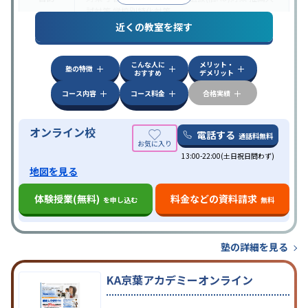
試対策
学校別特化対策
近くの教室を探す
中高一貫校生に対応
授業の振替可能
不登校生に対
特徴
応
学習にPC・タブレットを利用
オンライン対応
1
科目から受講可能
こんな人に
メリット・
塾の特徴
おすすめ
デメリット
コース内容
コース料金
合格実績
オンライン校
電話する
通話料無料
13:00-22:00(土日祝日問わず)
地図を見る
体験授業(無料)
料金などの資料請求
を申し込む
無料
塾の詳細を見る
KA京葉アカデミーオンライン