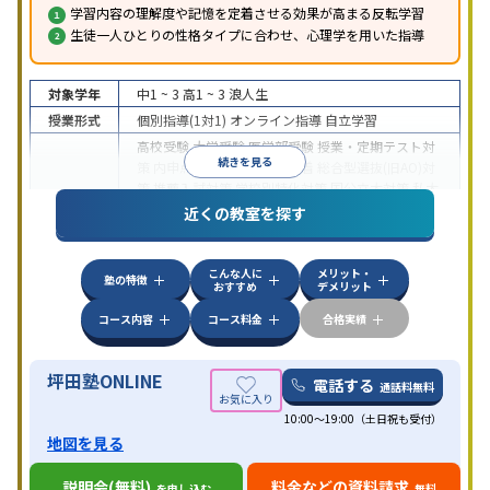
学習内容の理解度や記憶を定着させる効果が高まる反転学習
生徒一人ひとりの性格タイプに合わせ、心理学を用いた指導
対象学年
中1 ~ 3
高1 ~ 3
浪人生
授業形式
個別指導(1対1)
オンライン指導
自立学習
高校受験
大学受験
医学部受験
授業・定期テスト対
続きを見る
策
内申点対策
学習習慣の定着
総合型選抜(旧AO)対
策
推薦入試対策
学校別特化対策
国公立大対策
私大
目的
対策
共通テスト対策
英検(英語検定)対策
漢検(漢字
近くの教室を探す
検定)対策
数学特化対策
英語・英会話特化対策
その
他科目別特化対策
こんな人に
メリット・
中高一貫校生に対応
授業の振替可能
不登校生に対
塾の特徴
おすすめ
デメリット
応
学習にPC・タブレットを利用
オンライン対応
1
特徴
科目から受講可能
季節講習のみの受講可
発達障害
コース内容
コース料金
合格実績
の子どもに対応
坪田塾ONLINE
電話する
通話料無料
10:00～19:00（土日祝も受付）
地図を見る
説明会(無料)
料金などの資料請求
を申し込む
無料