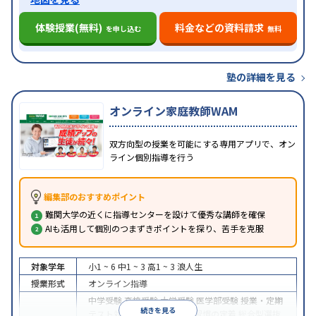
体験授業(無料)
料金などの資料請求
を申し込む
無料
塾の詳細を見る
オンライン家庭教師WAM
双方向型の授業を可能にする専用アプリで、オン
ライン個別指導を行う
編集部のおすすめポイント
難関大学の近くに指導センターを設けて優秀な講師を確保
AIも活用して個別のつまずきポイントを探り、苦手を克服
対象学年
小1 ~ 6
中1 ~ 3
高1 ~ 3
浪人生
授業形式
オンライン指導
中学受験
高校受験
大学受験
医学部受験
授業・定期
続きを見る
テスト対策
内申点対策
学習習慣の定着
総合型選抜