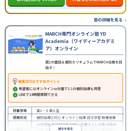
塾の詳細を見る
MARCH専門オンライン塾 YD
Academia（ワイディーアカデミ
ア）オンライン
週1の面談＆個別カリキュラムでMARCH合格を目
指す！
編集部のおすすめポイント
希望者にはオンラインor対面で1:1の個別指導も用意
LINEで24時間質問できる
対象学年
高1 ~ 3
浪人生
授業形式
個別指導(1対1)
オンライン指導
自立学習
映像授業
大学受験
医学部受験
授業・定期テスト対策
内申点
続きを見る
目的
対策
学習習慣の定着
総合型選抜(旧AO)対策
推薦入