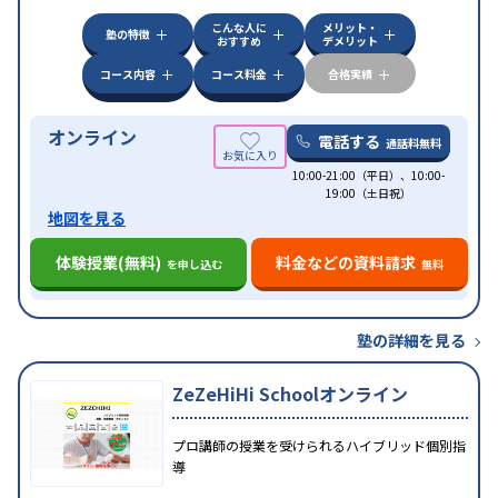
科目から受講可能
こんな人に
メリット・
塾の特徴
おすすめ
デメリット
コース内容
コース料金
合格実績
オンライン
電話する
通話料無料
10:00-21:00（平日）、10:00-
19:00（土日祝）
地図を見る
体験授業(無料)
料金などの資料請求
を申し込む
無料
塾の詳細を見る
ZeZeHiHi Schoolオンライン
プロ講師の授業を受けられるハイブリッド個別指
導