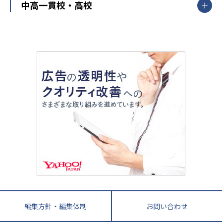
開成番長直伝！子どもの受験を成功させる方法
中高一貫校・高校
大学受験
武田塾
愛知県
静岡県
岐阜県
三重県
長野県
令和時代の失敗しない塾選び
資格取得・学び直し
山梨県
2020年代の教育
中学入試最前線
教育費・塾代
中学受験最前線
近畿
てら先生の教育業界基本メソッド
座談会
大学入試改革
大阪府
運動と遊びを考える
兵庫県
京都府
奈良県
和歌山県
教育全般
親子で極める家庭学習
滋賀県
令和の大学受験は情報戦！
大学受験塾の選び方
ママテクエグザム
情報Ⅰ、数学が苦手な人注目！最短距離の学力
中学受験に熱心な市区町村ランキング
中国
進化する中高一貫校・高校
アップ法
小学校受験
鳥取県
島根県
岡山県
広島県
山口県
悩み多き「大学受験」相談室
家庭教師
四国
英語・英会話・英検対策
徳島県
香川県
愛媛県
高知県
小学校教師が解説！中学受験のリアル
教育ニュース最前線
九州・沖縄
教育ジャーナリストが徹底解説！ 大学受験の羅
福岡県
佐賀県
長崎県
熊本県
大分県
針盤
宮崎県
鹿児島県
沖縄県
編集方針・編集体制
お問い合わせ