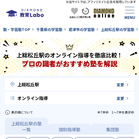
塾・学習塾TOP
千葉県の学習塾
君津市の学習塾
上総松丘駅の学習塾
上総松丘駅のオンライン指導を徹底比較！
プロの識者がおすすめ塾を解説
上総松丘駅
変更
オンライン指導
変更
表示順について
全7件中 1〜7件を表示中
上総松丘駅の塾
一覧
個別指導塾
集団塾