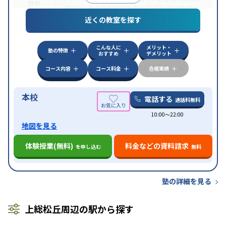
目的
(旧AO)対策
推薦入試対策
英検(英語検定)対策
漢検
(漢字検定)対策
近くの教室を探す
中高一貫校生に対応
成績保証制度あり
授業の振替
特徴
可能
不登校生に対応
学習にPC・タブレットを利用
こんな人に
メリット・
オンライン対応
1科目から受講可能
塾の特徴
おすすめ
デメリット
コース内容
コース料金
合格実績
本校
電話する
通話料無料
10:00〜22:00
地図を見る
体験授業(無料)
料金などの資料請求
を申し込む
無料
塾の詳細を見る
上総松丘周辺の駅から探す