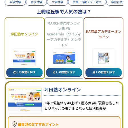
中学受験
高校受験
大学受験
授業・定期テスト対策
学習習慣の
上総松丘駅で人気の塾は？
MARCH専門オンライ
ン塾 YD
KA京葉アカデミーオン
坪田塾オンライン
Academia（ワイディ
ライン
ーアカデミア）オンラ
イン
近くの教室を探す
近くの教室を探す
近くの教室を探す
坪田塾オンライン
1年で偏差値を40上げて慶応大学に現役合格した
ビリギャルのモデルとなった個別指導塾
編集部のおすすめポイント