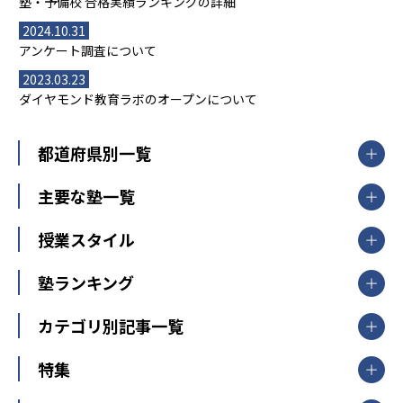
塾・予備校 合格実績ランキングの詳細
2024.10.31
アンケート調査について
2023.03.23
ダイヤモンド教育ラボのオープンについて
都道府県別一覧
北海道・東北
主要な塾一覧
北海道
青森県
岩手県
宮城県
秋田県
【掲載塾一覧を見る】
授業スタイル
山形県
福島県
臨海セミナー
関東
個別指導
塾ランキング
東京個別指導学院
東京都
神奈川県
埼玉県
千葉県
茨城県
集団授業
個別指導塾TOMAS
栃木県
群馬県
中学受験ランキング
カテゴリ別記事一覧
オンライン指導
明光義塾
大学受験ランキング
北陸
映像授業
ナビ個別指導学院
中学受験
特集
新潟県
富山県
石川県
福井県
個別教室のトライ
高校受験
東進ハイスクール
中部