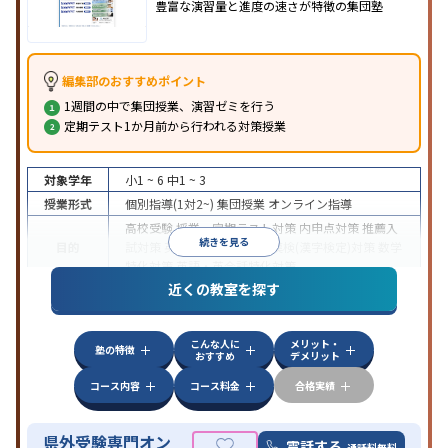
豊富な演習量と進度の速さが特徴の集団塾
編集部のおすすめポイント
1週間の中で集団授業、演習ゼミを行う
定期テスト1か月前から行われる対策授業
対象学年
小1 ~ 6
中1 ~ 3
授業形式
個別指導(1対2~)
集団授業
オンライン指導
高校受験
授業・定期テスト対策
内申点対策
推薦入
続きを見る
目的
試対策
英検(英語検定)対策
漢検(漢字検定)対策
数学
特化対策
英語・英会話特化対策
近くの教室を探す
特徴
オンライン対応
こんな人に
メリット・
塾の特徴
おすすめ
デメリット
コース内容
コース料金
合格実績
県外受験専門オン
電話する
通話料無料