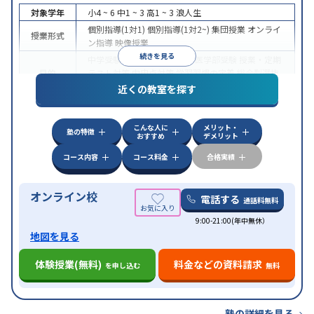
対象学年
小4 ~ 6
中1 ~ 3
高1 ~ 3
浪人生
個別指導(1対1)
個別指導(1対2~)
集団授業
オンライ
授業形式
ン指導
映像授業
続きを見る
中学受験
高校受験
大学受験
医学部受験
授業・定期
目的
テスト対策
内申点対策
学習習慣の定着
総合型選抜
(旧AO)対策
推薦入試対策
学校別特化対策
近くの教室を探す
中高一貫校生に対応
特待生・奨学金制度あり
成績
保証制度あり
授業の振替可能
不登校生に対応
オン
特徴
こんな人に
メリット・
ライン対応
1科目から受講可能
季節講習のみの受講
塾の特徴
おすすめ
デメリット
可
コース内容
コース料金
合格実績
オンライン校
電話する
通話料無料
9:00-21:00(年中無休）
地図を見る
体験授業(無料)
料金などの資料請求
を申し込む
無料
塾の詳細を見る