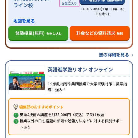
ライン校
14:00～20:00(土曜・日曜・祝
日を除く)
地図を見る
体験授業(無料)
料金などの資料請求
を申し込む
無料
塾の詳細を見る
英語進学塾リオン オンライン
1:1個別指導や集団授業で大学受験対策！英語指
導に強み！
編集部のおすすめポイント
英語4技能の講座を月33,000円（税込）で受け放題
授業以外の日も宿題の相談や勉強方法などに対する個別サポー
トあり