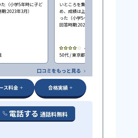
いた（小学5年時に子ど
いところを集中して教えてもらえたた
:2023年3月）
め、成績は上がったが料金はやや高か
った（小学5〜6年時に子どもが通塾。
回答時期:2023年3月）
4.0
性
50代 / 東京都 女性
口コミをもっと見る
ース料金
合格実績
電話する
通話料無料