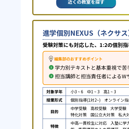
近くの教室を探す
進学個別NEXUS（ネクサス
受験対策にも対応した、1:2の個別指
編集部のおすすめポイント
学力別テキストと基本重視で苦
担当講師と担当責任者によるW
対象学年
小3 ~ 6
中1 ~ 3
高1 ~ 3
授業形式
個別指導(1対2~)
オンライン指
中学受験
高校受験
大学受験
目的
特化対策
国公立大対策
私大
中高一貫校生に対応
入塾に学
特徴