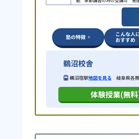
能
季節講習のみの受講可
発
こんな人
塾の特徴
おすすめ
鵜沼校舎
鵜沼宿駅
地図を見る
岐阜県各務原
体験授業(無料