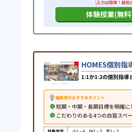
\入力は簡単！最短3
体験授業(無料
HOMES個別指
1:1か1:2の個別
編集部のおすすめポイント
短期・中期・長期目標を明確に
こだわりのある4つの自習スペ
対象学年
小1 ~ 6
中1 ~ 3
高1 ~ 3