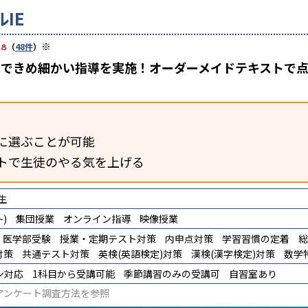
IE
※
.8
（
48件
）
担任制できめ細かい指導を実施！オーダーメイドテキスト
に選ぶことが可能
トで生徒のやる気を上げる
生
)
集団授業
オンライン指導
映像授業
医学部受験
授業・定期テスト対策
内申点対策
学習習慣の定着
総
対策
共通テスト対策
英検(英語検定)対策
漢検(漢字検定)対策
数学
ン対応
1科目から受講可能
季節講習のみの受講可
自習室あり
アンケート調査方法
を参照