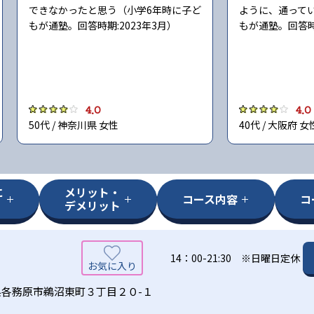
できなかったと思う（小学6年時に子ど
ように、通って
もが通塾。回答時期:2023年3月）
もが通塾。回答時期
4.0
4.0
50代 / 神奈川県 女性
40代 / 大阪府 女
に
メリット・
コース内容
コ
デメリット
14：00-21:30 ※日曜日定休
県各務原市鵜沼東町３丁目２０-１