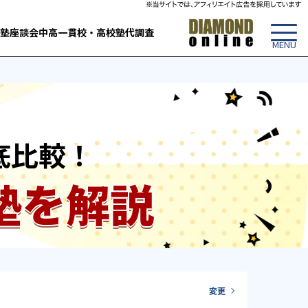
塾
座談会
中高一貫校・高校
塾代調査
底比較！
塾を解説
変更