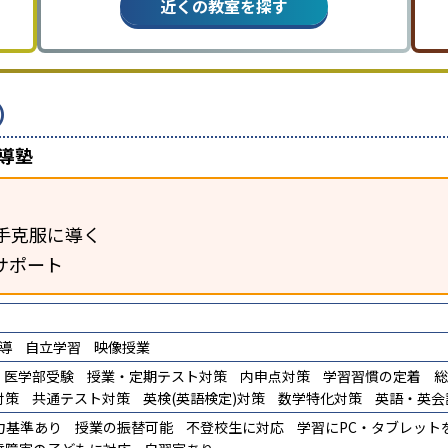
近くの教室を探す
）
導塾
手克服に導く
サポート
導
自立学習
映像授業
医学部受験
授業・定期テスト対策
内申点対策
学習習慣の定着
総
対策
共通テスト対策
英検(英語検定)対策
数学特化対策
英語・英会
力基準あり
授業の振替可能
不登校生に対応
学習にPC・タブレット