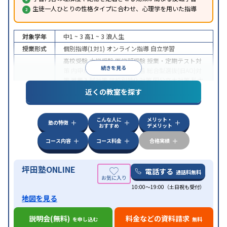
生徒一人ひとりの性格タイプに合わせ、心理学を用いた指導
対象学年
中1 ~ 3
高1 ~ 3
浪人生
授業形式
個別指導(1対1)
オンライン指導
自立学習
高校受験
大学受験
医学部受験
授業・定期テスト対
続きを見る
策
内申点対策
学習習慣の定着
総合型選抜(旧AO)対
策
推薦入試対策
学校別特化対策
国公立大対策
私大
目的
対策
共通テスト対策
英検(英語検定)対策
漢検(漢字
近くの教室を探す
検定)対策
数学特化対策
英語・英会話特化対策
その
他科目別特化対策
こんな人に
メリット・
中高一貫校生に対応
授業の振替可能
不登校生に対
塾の特徴
おすすめ
デメリット
応
学習にPC・タブレットを利用
オンライン対応
1
特徴
科目から受講可能
季節講習のみの受講可
発達障害
コース内容
コース料金
合格実績
の子どもに対応
坪田塾ONLINE
電話する
通話料無料
10:00～19:00（土日祝も受付）
地図を見る
説明会(無料)
料金などの資料請求
を申し込む
無料