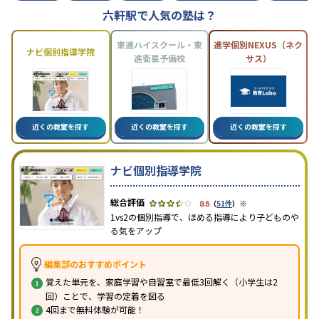
六軒駅で人気の塾は？
東進ハイスクール・東
進学個別NEXUS（ネク
ナビ個別指導学院
進衛星予備校
サス）
近くの教室を探す
近くの教室を探す
近くの教室を探す
ナビ個別指導学院
※
3.5
（
51件
）
1vs2の個別指導で、ほめる指導により子どものや
る気をアップ
編集部のおすすめポイント
覚えた単元を、家庭学習や自習室で最低3回解く（小学生は2
回）ことで、学習の定着を図る
4回まで無料体験が可能！