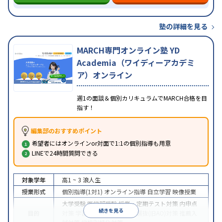
塾の詳細を見る
MARCH専門オンライン塾 YD
Academia（ワイディーアカデミ
ア）オンライン
週1の面談＆個別カリキュラムでMARCH合格を目
指す！
編集部のおすすめポイント
希望者にはオンラインor対面で1:1の個別指導も用意
LINEで24時間質問できる
対象学年
高1 ~ 3
浪人生
授業形式
個別指導(1対1)
オンライン指導
自立学習
映像授業
大学受験
医学部受験
授業・定期テスト対策
内申点
続きを見る
目的
対策
学習習慣の定着
総合型選抜(旧AO)対策
推薦入