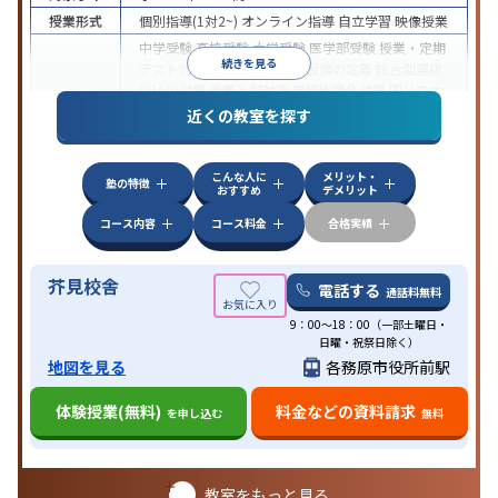
授業形式
個別指導(1対2~)
オンライン指導
自立学習
映像授業
中学受験
高校受験
大学受験
医学部受験
授業・定期
続きを見る
テスト対策
内申点対策
学習習慣の定着
総合型選抜
(旧AO)対策
推薦入試対策
学校別特化対策
国公立大
目的
対策
私大対策
共通テスト対策
英検(英語検定)対策
近くの教室を探す
数学特化対策
英語・英会話特化対策
その他科目別
特化対策
こんな人に
メリット・
中高一貫校生に対応
入塾に学力基準あり
授業の振
塾の特徴
おすすめ
デメリット
替可能
不登校生に対応
学習にPC・タブレットを利
特徴
用
オンライン対応
1科目から受講可能
季節講習の
コース内容
コース料金
合格実績
みの受講可
発達障害の子どもに対応
自習室あり
芥見校舎
電話する
通話料無料
9：00～18：00（一部土曜日・
日曜・祝祭日除く）
地図を見る
各務原市役所前駅
体験授業(無料)
料金などの資料請求
を申し込む
無料
教室をもっと見る