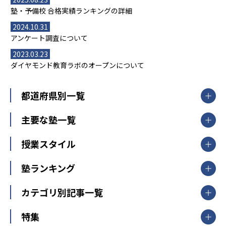
塾・予備校 合格実績ランキングの詳細
2024.10.31
アンケート調査について
2023.03.23
ダイヤモンド教育ラボのオープンについて
都道府県別一覧
北海道・東北
主要な塾一覧
北海道
青森県
岩手県
宮城県
秋田県
【掲載塾一覧を見る】
授業スタイル
山形県
福島県
臨海セミナー
関東
個別指導
塾ランキング
東京個別指導学院
東京都
神奈川県
埼玉県
千葉県
茨城県
集団授業
個別指導塾TOMAS
栃木県
群馬県
中学受験ランキング
カテゴリ別記事一覧
オンライン指導
明光義塾
大学受験ランキング
北陸
映像授業
ナビ個別指導学院
中学受験
特集
新潟県
富山県
石川県
福井県
個別教室のトライ