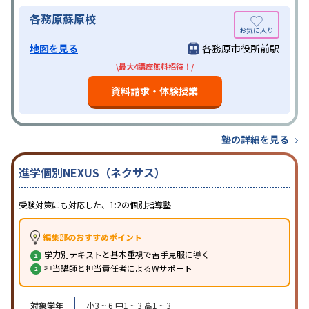
各務原蘇原校
地図を見る
各務原市役所前駅
\最大4講座無料招待！/
資料請求・体験授業
塾の詳細を見る
進学個別NEXUS（ネクサス）
受験対策にも対応した、1:2の個別指導塾
編集部のおすすめポイント
学力別テキストと基本重視で苦手克服に導く
担当講師と担当責任者によるWサポート
対象学年
小3 ~ 6
中1 ~ 3
高1 ~ 3