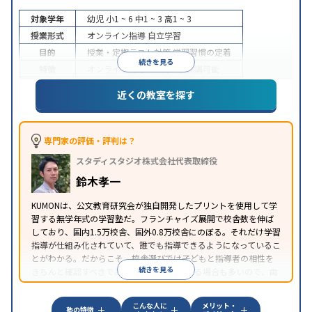
対象学年
幼児
小1 ~ 6
中1 ~ 3
高1 ~ 3
授業形式
オンライン指導
自立学習
目的
授業・定期テスト対策
学習習慣の定着
続きを見る
特徴
オンライン対応
1科目から受講可能
近くの教室を探す
専門家の評価・評判は？
スタディスタジオ株式会社代表取締役
鈴木孝一
KUMONは、公文教育研究会が独自開発したプリントを使用して学
習する無学年式の学習塾だ。フランチャイズ展開で校舎数を伸ば
しており、国内1.5万校舎、国外0.8万校舎にのぼる。それだけ学習
指導が仕組み化されていて、誰でも指導できるようになっているこ
とがわかる。だからこそ、校舎選びでは子どもと指導者の相性を
続きを見る
きちんと確認すべきである。近所に2校舎ある場合も多いので、両
方見学してみることをオススメする。
こんな人に
メリット・
塾の特徴