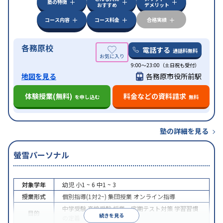
塾の特徴
おすすめ
デメリット
コース内容
コース料金
合格実績
各務原校
電話する
通話料無料
9:00～23:00（土日祝も受付）
地図を見る
各務原市役所前駅
体験授業(無料)
料金などの資料請求
を申し込む
無料
塾の詳細を見る
螢雪パーソナル
対象学年
幼児
小1 ~ 6
中1 ~ 3
授業形式
個別指導(1対2~)
集団授業
オンライン指導
中学受験
高校受験
授業・定期テスト対策
学習習慣
目的
続きを見る
の定着