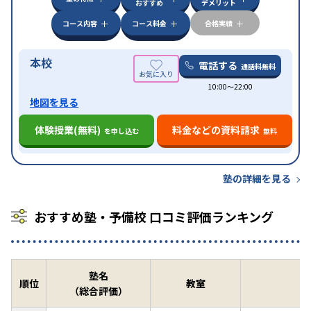
おすすめ
デメリット
コース内容
コース料金
合格実績
本校
電話する
通話料無料
10:00〜22:00
地図を見る
体験授業(無料)
料金などの資料請求
を申し込む
無料
塾の詳細を見る
おすすめ塾・予備校 口コミ評価ランキング
塾名
順位
教室
（総合評価）