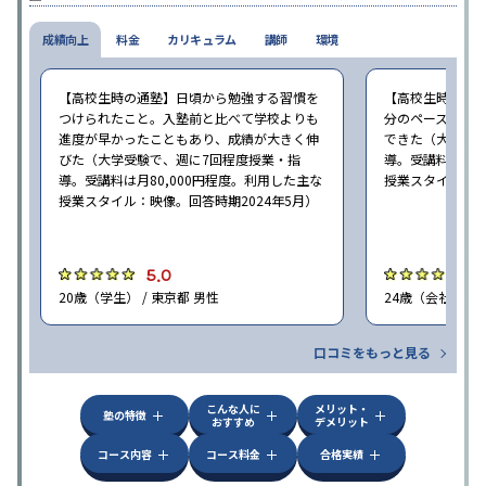
校舎雰囲気、校舎での合格実績などを確認すると良いだろう。
成績向上
料金
カリキュラム
講師
環境
【高校生時の通塾】日頃から勉強する習慣を
【高校生時の通
つけられたこと。入塾前と比べて学校よりも
分のペースで進
進度が早かったこともあり、成績が大きく伸
できた（大学受験
びた（大学受験で、週に7回程度授業・指
導。受講料は月8
導。受講料は月80,000円程度。利用した主な
授業スタイル：映
授業スタイル：映像。回答時期2024年5月）
5.0
5
20歳（学生） / 東京都 男性
24歳（会社員<正
口コミをもっと見る
こんな人に
メリット・
塾の特徴
おすすめ
デメリット
コース内容
コース料金
合格実績