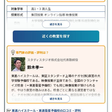
対象学年
高1 ~ 3
浪人生
授業形式
集団授業
オンライン指導
映像授業
大学受験
医学部受験
学校別特化対策
科目別特化対
目的
続きを見る
策
特待生・奨学金制度あり
授業の振替可能
学習に
近くの教室を探す
特徴
PC・タブレットを利用
1科目から受講可能
季節講
習のみの受講可
※2024年6月調査。
大学受験塾・予備校のアンケート調査方法
を参照
専門家の評価・評判は？
スタディスタジオ株式会社代表取締役
鈴木孝一
東進ハイスクールは、東証スタンダード上場のナガセ(株)直営の大
学受験予備校である。映像授業が主体であり、全国のフランチャ
イズ校舎（＝東進衛星予備校）でも同じ映像授業が受けられる
が、やはり直営の強みはある。校舎ごとに異なる運営者ではな
く、ナガセ(株)の直接の管理下にあるため、面談指導などが全校舎
続きを見る
で徹底されていて安心できる。
東進衛星予備校は、運営会社により指導方針や校舎のルールが異
なる。体験授業では、授業のみで判断するのではなく、担当者や
東進ハイスクール・東進衛星予備校の口コミ・評判