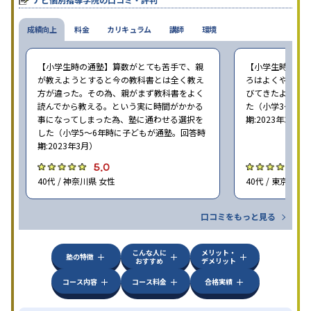
成績向上
料金
カリキュラム
講師
環境
【小学生時の通塾】算数がとても苦手で、親
【小学生時の通
が教えようとすると今の教科書とは全く教え
ろはよくやり方
方が違った。その為、親がまず教科書をよく
びてきたようで
読んでから教える。という実に時間がかかる
た（小学3〜6年
事になってしまった為、塾に通わせる選択を
期:2023年3月）
した（小学5〜6年時に子どもが通塾。回答時
期:2023年3月）
5.0
4
40代 / 神奈川県 女性
40代 / 東京都 女
口コミをもっと見る
こんな人に
メリット・
塾の特徴
おすすめ
デメリット
コース内容
コース料金
合格実績