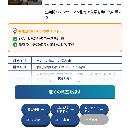
短期間のマンツーマン指導で英語を集中的に鍛え
る
編集部のおすすめポイント
3か月と6か月のコースを用意
高校の元英語教員も講師として在籍
対象学年
中1 ~ 3
高1 ~ 3
浪人生
授業形式
個別指導(1対1)
オンライン指導
高校受験
大学受験
授業・定期テスト対策
内申点対
続きを見る
目的
策
学習習慣の定着
国公立大対策
私大対策
共通テス
ト対策
英検(英語検定)対策
英語・英会話特化対策
近くの教室を探す
中高一貫校生に対応
授業の振替可能
不登校生に対
特徴
応
学習にPC・タブレットを利用
オンライン対応
1
科目から受講可能
こんな人に
メリット・
塾の特徴
おすすめ
デメリット
コース内容
コース料金
合格実績