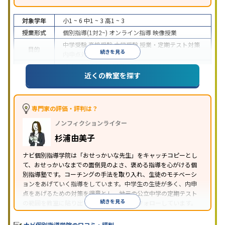
対象学年
小1 ~ 6
中1 ~ 3
高1 ~ 3
授業形式
個別指導(1対2~)
オンライン指導
映像授業
中学受験
高校受験
大学受験
授業・定期テスト対策
目的
続きを見る
内申点対策
学習習慣の定着
成績保証制度あり
授業の振替可能
オンライン対応
近くの教室を探す
特徴
1科目から受講可能
季節講習のみの受講可
自習室あ
り
※2023年3月調査。
小学校高学年の個別指導塾アンケート調査方法
を参
照
専門家の評価・評判は？
ノンフィクションライター
杉浦由美子
ナビ個別指導学院は「おせっかいな先生」をキャッチコピーとし
て、おせっかいなまでの面倒見のよさ、褒める指導を心がける個
別指導塾です。コーチングの手法を取り入れ、生徒のモチベーシ
ョンをあげていく指導をしています。中学生の生徒が多く、内申
点をあげるための対策を得意とし、地元の公立中学の定期テスト
続きを見る
の範囲を教室に貼り出すなど手厚く学習をフォローしています。
オリジナルテキストを使用しており、特に英語は各教科書に合わ
せたテキストを使った「先取り学習」で理解度を深められます。
ナビ個別指導学院の口コミ・評判