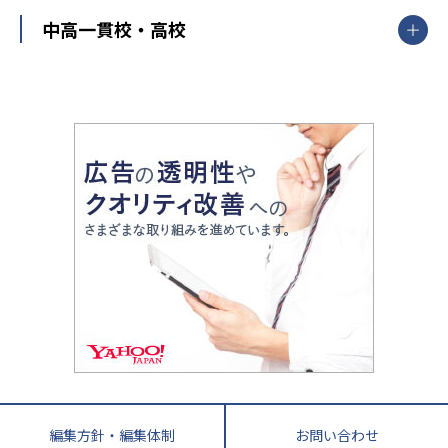
高校受験
東進ハイスクール
中部
開成番長直伝！子どもの受験を成功させる方法
中高一貫校・高校
大学受験
武田塾
愛知県
静岡県
岐阜県
三重県
長野県
令和時代の失敗しない塾選び
資格取得・学び直し
山梨県
2020年代の教育
中学入試最前線
教育費・塾代
中学受験最前線
近畿
てら先生の教育業界基本メソッド
座談会
大学入試改革
大阪府
運動と遊びを考える
兵庫県
京都府
奈良県
和歌山県
教育全般
親子で極める家庭学習
滋賀県
令和の大学受験は情報戦！
大学受験塾の選び方
ママテクエグザム
情報Ⅰ、数学が苦手な人注目！最短距離の学力
中学受験に熱心な市区町村ランキング
中国
進化する中高一貫校・高校
アップ法
小学校受験
鳥取県
島根県
岡山県
広島県
山口県
悩み多き「大学受験」相談室
家庭教師
四国
英語・英会話・英検対策
徳島県
香川県
愛媛県
高知県
小学校教師が解説！中学受験のリアル
教育ニュース最前線
九州・沖縄
教育ジャーナリストが徹底解説！ 大学受験の羅
福岡県
佐賀県
長崎県
熊本県
大分県
針盤
宮崎県
鹿児島県
沖縄県
編集方針・編集体制
お問い合わせ