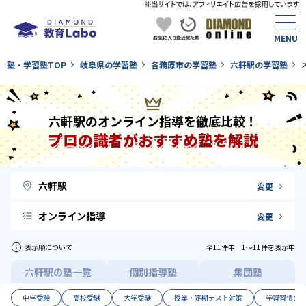
塾・学習塾TOP
岐阜県の学習塾
各務原市の学習塾
六軒駅の学習塾
六軒駅のオンライン指導を徹底比較！
プロの識者がおすすめ塾を解説
六軒駅
変更
オンライン指導
変更
表示順について
全11件中 1〜11件を表示中
六軒駅の塾一覧
個別指導塾
集団塾
中学受験
高校受験
大学受験
授業・定期テスト対策
学習習慣の