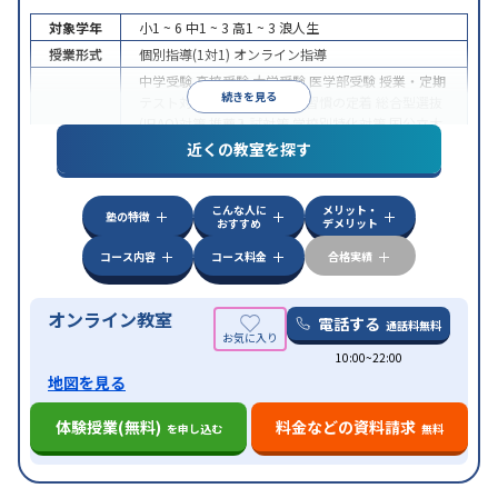
対象学年
小1 ~ 6
中1 ~ 3
高1 ~ 3
浪人生
授業形式
個別指導(1対1)
オンライン指導
中学受験
高校受験
大学受験
医学部受験
授業・定期
続きを見る
テスト対策
内申点対策
学習習慣の定着
総合型選抜
(旧AO)対策
推薦入試対策
学校別特化対策
国公立大
目的
対策
私大対策
共通テスト対策
英検(英語検定)対策
近くの教室を探す
漢検(漢字検定)対策
数学特化対策
英語・英会話特化
対策
その他科目別特化対策
こんな人に
メリット・
中高一貫校生に対応
授業の振替可能
不登校生に対
塾の特徴
おすすめ
デメリット
特徴
応
オンライン対応
1科目から受講可能
季節講習の
みの受講可
自習室あり
コース内容
コース料金
合格実績
オンライン教室
電話する
通話料無料
10:00~22:00
地図を見る
体験授業(無料)
料金などの資料請求
を申し込む
無料