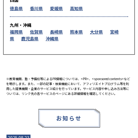
徳島県
香川県
愛媛県
高知県
九州・沖縄
福岡県
佐賀県
長崎県
熊本県
大分県
宮崎
県
鹿児島県
沖縄県
※教育機関、塾・予備校等によるPR情報については、<PR>、<sponsored contents>など
を明示します。また、一部の記事・検索機能において、アフィリエイトプログラム等を利
用した提携機関・企業のサービス紹介を行っています。サービス内容や申し込み方法等に
ついては、リンク先の各サービスのページにある詳細情報を確認してください。
お知らせ
2025.08.23