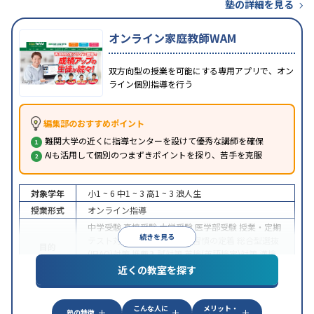
塾の詳細を見る
オンライン家庭教師WAM
双方向型の授業を可能にする専用アプリで、オン
ライン個別指導を行う
編集部のおすすめポイント
難関大学の近くに指導センターを設けて優秀な講師を確保
AIも活用して個別のつまずきポイントを探り、苦手を克服
対象学年
小1 ~ 6
中1 ~ 3
高1 ~ 3
浪人生
授業形式
オンライン指導
中学受験
高校受験
大学受験
医学部受験
授業・定期
続きを見る
テスト対策
内申点対策
学習習慣の定着
総合型選抜
目的
(旧AO)対策
推薦入試対策
英検(英語検定)対策
漢検
(漢字検定)対策
近くの教室を探す
中高一貫校生に対応
成績保証制度あり
授業の振替
特徴
可能
不登校生に対応
学習にPC・タブレットを利用
こんな人に
メリット・
オンライン対応
1科目から受講可能
塾の特徴