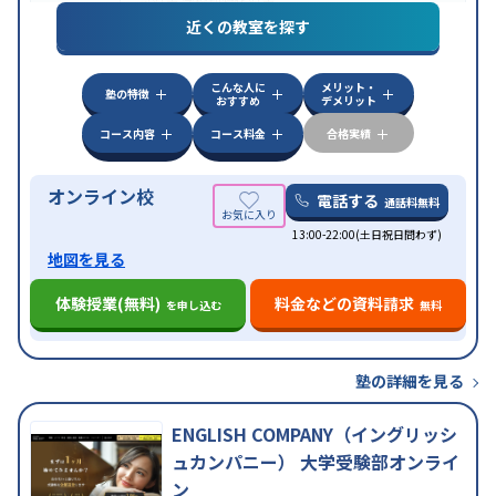
試対策
学校別特化対策
近くの教室を探す
中高一貫校生に対応
授業の振替可能
不登校生に対
特徴
応
学習にPC・タブレットを利用
オンライン対応
1
科目から受講可能
こんな人に
メリット・
塾の特徴
おすすめ
デメリット
コース内容
コース料金
合格実績
オンライン校
電話する
通話料無料
13:00-22:00(土日祝日問わず)
地図を見る
体験授業(無料)
料金などの資料請求
を申し込む
無料
塾の詳細を見る
ENGLISH COMPANY（イングリッシ
ュカンパニー） 大学受験部オンライ
ン