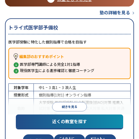
塾の詳細を見る
トライ式医学部予備校
医学部受験に特化した個別指導で合格を目指す
編集部のおすすめポイント
医学部専門講師による完全1対1指導
現役医学生による進捗確認と徹底コーチング
対象学年
中1 ~ 3
高1 ~ 3
浪人生
授業形式
個別指導(1対1)
オンライン指導
大学受験
医学部受験
総合型選抜(旧AO)対策
推薦入
続きを見る
目的
試対策
学校別特化対策
国公立大対策
私大対策
共通
テスト対策
近くの教室を探す
中高一貫校生に対応
授業の振替可能
不登校生に対
特徴
応
オンライン対応
1科目から受講可能
季節講習の
みの受講可
自習室あり
こんな人に
メリット・