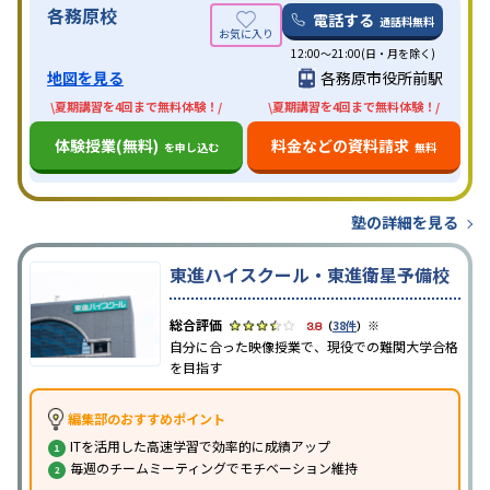
各務原校
電話する
通話料無料
12:00～21:00(日・月を除く)
地図を見る
各務原市役所前駅
\夏期講習を4回まで無料体験！/
\夏期講習を4回まで無料体験！/
体験授業(無料)
料金などの資料請求
を申し込む
無料
塾の詳細を見る
東進ハイスクール・東進衛星予備校
※
3.8
（
38件
）
自分に合った映像授業で、現役での難関大学合格
を目指す
編集部のおすすめポイント
ITを活用した高速学習で効率的に成績アップ
毎週のチームミーティングでモチベーション維持