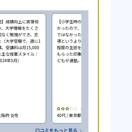
塾】成績向上に直接役
【小学生時の通塾】本人にやる気が無
り、大学情報をたくさ
かったので、成績向上するという感じ
担なく勉強ができ、志
ではなかった。また指導自体も個人指
た（大学受験で、週に1
導というより、一人の先生が一度に3人
。受講料は月15,000
程度の生徒をみており、きちんとみて
た主な授業スタイル：
もらった印象ではない（小学6年時に子
024年5月）
どもが通塾。回答時期:2023年3月）
3.0
大阪府 女性
40代 / 東京都 女性
口コミをもっと見る