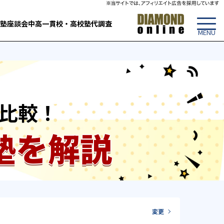
塾
座談会
中高一貫校・高校
塾代調査
比較！
塾を解説
変更