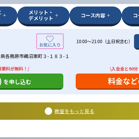
に
メリット・
コース内容
コ
デメリット
10:00〜21:00（土日祝含む）
県各務原市鵜沼東町３-１８３-１
授業料が無料！/
\入会金と90
)
料金など
を申し込む
教室をもっと見る