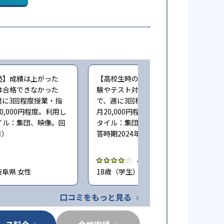
塾】成績は上がった
【高校生時の通塾】成績が伸びた。受
は合格できなかった
験やテスト対策に役立った（大学受験
週に3回程度授業・指
で、週に3回程度授業・指導。受講料は
0,000円程度。利用し
月20,000円程度。利用した主な授業ス
イル：集団、映像。回
タイル：集団、映像、自習・自立。回
月）
答時期2024年5月）
4.0
岐阜県 女性
18歳（学生） / 岐阜県 男性
口コミをもっと見る