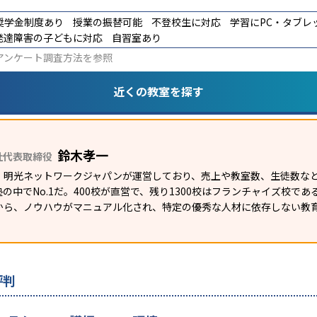
奨学金制度あり
授業の振替可能
不登校生に対応
学習にPC・タブレ
発達障害の子どもに対応
自習室あり
アンケート調査方法
を参照
近くの教室を探す
鈴木孝一
社代表取締役
）明光ネットワークジャパンが運営しており、売上や教室数、生徒数など
の中でNo.1だ。400校が直営で、残り1300校はフランチャイズ校で
から、ノウハウがマニュアル化され、特定の優秀な人材に依存しない教
評判