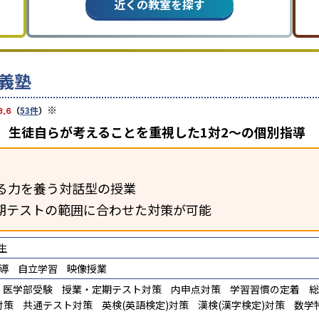
近くの教室を探す
義塾
※
3.6
（
53件
）
 生徒自らが考えることを重視した1対2〜の個別指導
る力を養う対話型の授業
期テストの範囲に合わせた対策が可能
生
導
自立学習
映像授業
医学部受験
授業・定期テスト対策
内申点対策
学習習慣の定着
総
対策
共通テスト対策
英検(英語検定)対策
漢検(漢字検定)対策
数学