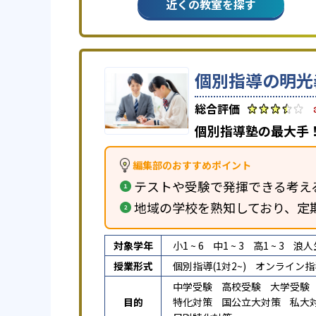
近くの教室を探す
個別指導の明光
個別指導塾の最大手！
編集部のおすすめポイント
テストや受験で発揮できる考え
地域の学校を熟知しており、定
対象学年
小1 ~ 6
中1 ~ 3
高1 ~ 3
浪人
授業形式
個別指導(1対2~)
オンライン指
中学受験
高校受験
大学受験
目的
特化対策
国公立大対策
私大