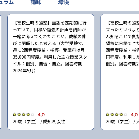
ュラム
講師
環境
【高校生時の通塾】面談を定期的に行
【高校生時の通
っていて、目標や勉強の計画を講師が
立ったというよ
一緒に考えてくれたことが、成績の伸
ん知ることで負
びに関係したと考える（大学受験で、
望校に合格でき
週に2回程度授業・指導。受講料は月
回程度授業・指導
35,000円程度。利用した主な授業スタ
円程度。利用し
イル：個別、自習・自立。回答時期
個別。回答時期2
2024年5月）
4.0
4.0
20歳（学生） / 愛知県 女性
20歳（学生） / 