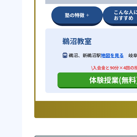
こんな人
塾の特徴
おすすめ
鵜沼教室
鵜沼、新鵜沼駅
地図を見る
岐阜
\入会金と90分×4回の
体験授業(無料