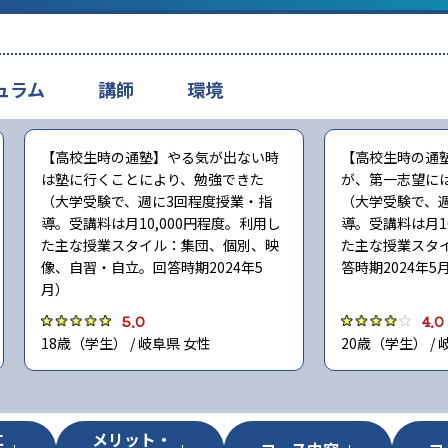
ュラム
講師
環境
【高校生時の通塾】やる気が出ない時
【高校生時の通
は塾に行くことにより、勉強できた
が、第一志望に
（大学受験で、週に3回程度授業・指
（大学受験で、
導。受講料は月10,000円程度。利用し
導。受講料は月1
た主な授業スタイル：集団、個別、映
た主な授業スタ
像、自習・自立。回答時期2024年5
答時期2024年5
月）
5.0
4.0
18歳（学生） / 岐阜県 女性
20歳（学生） / 
に
メリット・