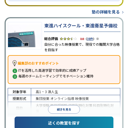
塾の詳細を見る
東進ハイスクール・東進衛星予備校
※
3.8
（
38件
）
自分に合った映像授業で、現役での難関大学合格
を目指す
編集部のおすすめポイント
ITを活用した高速学習で効率的に成績アップ
毎週のチームミーティングでモチベーション維持
対象学年
高1 ~ 3
浪人生
授業形式
集団授業
オンライン指導
映像授業
大学受験
医学部受験
学校別特化対策
科目別特化対
目的
続きを見る
策
特待生・奨学金制度あり
授業の振替可能
学習に
近くの教室を探す
特徴
PC・タブレットを利用
1科目から受講可能
季節講