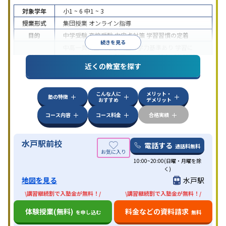
対象学年
小1 ~ 6
中1 ~ 3
授業形式
集団授業
オンライン指導
目的
中学受験
高校受験
内申点対策
学習習慣の定着
続きを見る
中高一貫校生に対応
入塾に学力基準あり
学習に
特徴
PC・タブレットを利用
オンライン対応
季節講習の
近くの教室を探す
みの受講可
自習室あり
こんな人に
メリット・
塾の特徴
おすすめ
デメリット
コース内容
コース料金
合格実績
水戸駅前校
電話する
通話料無料
10:00~20:00(日曜・月曜を除
く)
地図を見る
水戸駅
\講習継続割で入塾金が無料！/
\講習継続割で入塾金が無料！/
体験授業(無料)
料金などの資料請求
を申し込む
無料