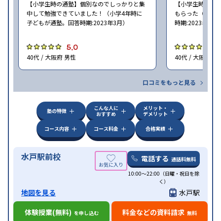
【小学生時の通塾】個別なのでしっかりと集
【小学生時の通
中して勉強できていました！（小学4年時に
もらった（小学5
子どもが通塾。回答時期:2023年3月）
時期:2023年3月
5.0
5
40代 / 大阪府 男性
40代 / 大阪府 女
口コミをもっと見る
こんな人に
メリット・
塾の特徴
おすすめ
デメリット
コース内容
コース料金
合格実績
水戸駅前校
電話する
通話料無料
10:00～22:00（日曜・祝日を除
く）
地図を見る
水戸駅
体験授業(無料)
料金などの資料請求
を申し込む
無料