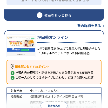
教室をもっと見る
塾の詳細を見る
坪田塾オンライン
1年で偏差値を40上げて慶応大学に現役合格した
ビリギャルのモデルとなった個別指導塾
編集部のおすすめポイント
学習内容の理解度や記憶を定着させる効果が高まる反転学習
生徒一人ひとりの性格タイプに合わせ、心理学を用いた指導
対象学年
中1 ~ 3
高1 ~ 3
浪人生
授業形式
個別指導(1対1)
オンライン指導
自立学習
高校受験
大学受験
医学部受験
授業・定期テスト対
続きを見る
策
内申点対策
学習習慣の定着
総合型選抜(旧AO)対