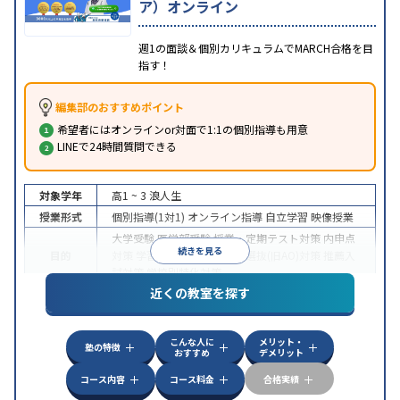
ア）オンライン
週1の面談＆個別カリキュラムでMARCH合格を目
指す！
編集部のおすすめポイント
希望者にはオンラインor対面で1:1の個別指導も用意
LINEで24時間質問できる
対象学年
高1 ~ 3
浪人生
授業形式
個別指導(1対1)
オンライン指導
自立学習
映像授業
大学受験
医学部受験
授業・定期テスト対策
内申点
続きを見る
目的
対策
学習習慣の定着
総合型選抜(旧AO)対策
推薦入
試対策
学校別特化対策
近くの教室を探す
中高一貫校生に対応
授業の振替可能
不登校生に対
特徴
応
学習にPC・タブレットを利用
オンライン対応
1
科目から受講可能
こんな人に
メリット・
塾の特徴
おすすめ
デメリット
コース内容
コース料金
合格実績