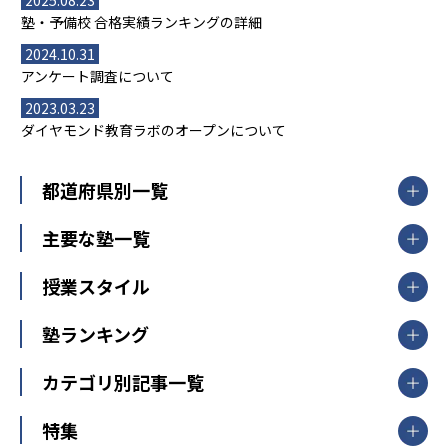
塾・予備校 合格実績ランキングの詳細
2024.10.31
アンケート調査について
2023.03.23
ダイヤモンド教育ラボのオープンについて
都道府県別一覧
北海道・東北
主要な塾一覧
北海道
青森県
岩手県
宮城県
秋田県
【掲載塾一覧を見る】
授業スタイル
山形県
福島県
臨海セミナー
関東
個別指導
塾ランキング
東京個別指導学院
東京都
神奈川県
埼玉県
千葉県
茨城県
集団授業
個別指導塾TOMAS
栃木県
群馬県
中学受験ランキング
カテゴリ別記事一覧
オンライン指導
明光義塾
大学受験ランキング
北陸
映像授業
ナビ個別指導学院
中学受験
特集
新潟県
富山県
石川県
福井県
個別教室のトライ