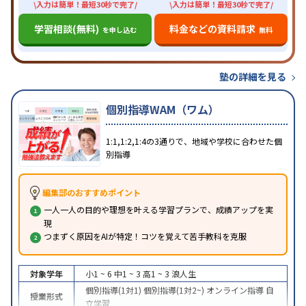
\入力は簡単！最短30秒で完了/
\入力は簡単！最短30秒で完了/
学習相談(無料)
料金などの資料請求
を申し込む
無料
塾の詳細を見る
個別指導WAM（ワム）
1:1,1:2,1:4の3通りで、地域や学校に合わせた個
別指導
編集部のおすすめポイント
一人一人の目的や理想を叶える学習プランで、成績アップを実
現
つまずく原因をAIが特定！コツを覚えて苦手教科を克服
対象学年
小1 ~ 6
中1 ~ 3
高1 ~ 3
浪人生
個別指導(1対1)
個別指導(1対2~)
オンライン指導
自
授業形式
立学習