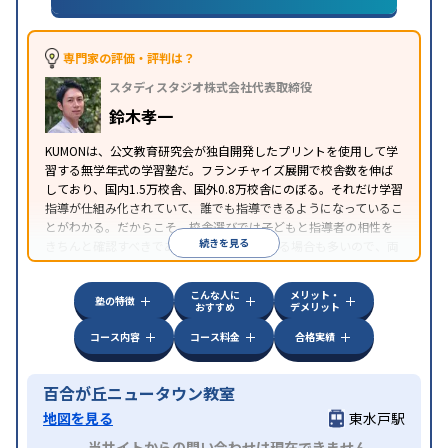
専門家の評価・評判は？
スタディスタジオ株式会社代表取締役
鈴木孝一
KUMONは、公文教育研究会が独自開発したプリントを使用して学
習する無学年式の学習塾だ。フランチャイズ展開で校舎数を伸ば
しており、国内1.5万校舎、国外0.8万校舎にのぼる。それだけ学習
指導が仕組み化されていて、誰でも指導できるようになっているこ
とがわかる。だからこそ、校舎選びでは子どもと指導者の相性を
続きを見る
きちんと確認すべきである。近所に2校舎ある場合も多いので、両
方見学してみることをオススメする。
こんな人に
メリット・
塾の特徴
おすすめ
デメリット
コース内容
コース料金
合格実績
百合が丘ニュータウン教室
地図を見る
東水戸駅
当サイトからの問い合わせは現在できません