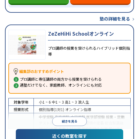
塾の詳細を見る
ZeZeHiHi Schoolオンライン
プロ講師の授業を受けられるハイブリッド個別指
導
編集部のおすすめポイント
プロ講師と専任講師の両方から授業を受けられる
通塾だけでなく、家庭教師、オンラインにも対応
対象学年
小1 ~ 6
中1 ~ 3
高1 ~ 3
浪人生
授業形式
個別指導(1対1)
オンライン指導
中学受験
高校受験
大学受験
医学部受験
授業・定期
続きを見る
テスト対策
内申点対策
学習習慣の定着
総合型選抜
(旧AO)対策
推薦入試対策
学校別特化対策
国公立大
目的
対策
私大対策
共通テスト対策
英検(英語検定)対策
近くの教室を探す