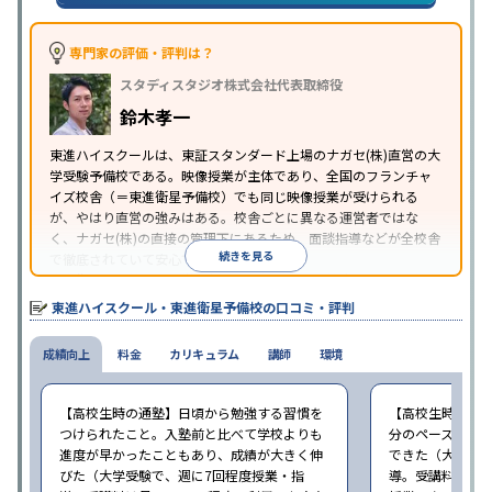
習のみの受講可
※2024年6月調査。
大学受験塾・予備校のアンケート調査方法
を参照
専門家の評価・評判は？
スタディスタジオ株式会社代表取締役
鈴木孝一
東進ハイスクールは、東証スタンダード上場のナガセ(株)直営の大
学受験予備校である。映像授業が主体であり、全国のフランチャ
イズ校舎（＝東進衛星予備校）でも同じ映像授業が受けられる
が、やはり直営の強みはある。校舎ごとに異なる運営者ではな
く、ナガセ(株)の直接の管理下にあるため、面談指導などが全校舎
続きを見る
で徹底されていて安心できる。
東進衛星予備校は、運営会社により指導方針や校舎のルールが異
なる。体験授業では、授業のみで判断するのではなく、担当者や
東進ハイスクール・東進衛星予備校の口コミ・評判
校舎雰囲気、校舎での合格実績などを確認すると良いだろう。
成績向上
料金
カリキュラム
講師
環境
【高校生時の通塾】日頃から勉強する習慣を
【高校生時の通
つけられたこと。入塾前と比べて学校よりも
分のペースで進
進度が早かったこともあり、成績が大きく伸
できた（大学受験
びた（大学受験で、週に7回程度授業・指
導。受講料は月8