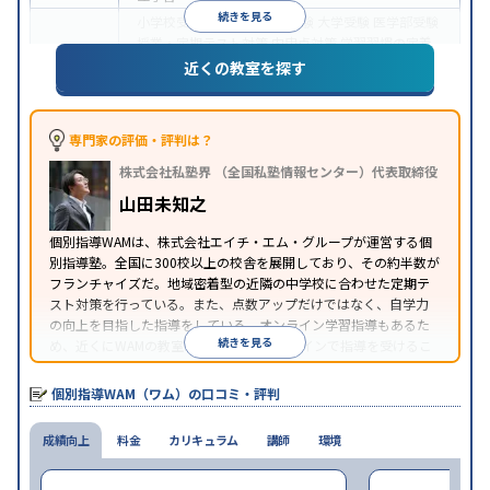
続きを見る
小学校受験
中学受験
高校受験
大学受験
医学部受験
授業・定期テスト対策
内申点対策
学習習慣の定着
目的
総合型選抜(旧AO)対策
推薦入試対策
学校別特化対
近くの教室を探す
策
英検(英語検定)対策
漢検(漢字検定)対策
数学特化
対策
英語・英会話特化対策
その他科目別特化対策
中高一貫校生に対応
授業の振替可能
オンライン対
専門家の評価・評判は？
特徴
応
1科目から受講可能
季節講習のみの受講可
株式会社私塾界 （全国私塾情報センター）代表取締役
※2023年3月調査。
小学校高学年の個別指導塾アンケート調査方法
を参
山田未知之
照
個別指導WAMは、株式会社エイチ・エム・グループが運営する個
別指導塾。全国に300校以上の校舎を展開しており、その約半数が
フランチャイズだ。地域密着型の近隣の中学校に合わせた定期テ
スト対策を行っている。また、点数アップだけではなく、自学力
の向上を目指した指導をしている。オンライン学習指導もあるた
続きを見る
め、近くにWAMの教室がなくても、オンラインで指導を受けるこ
とができる。
個別指導WAM（ワム）の口コミ・評判
成績向上
料金
カリキュラム
講師
環境