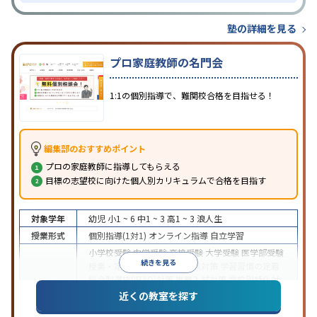
塾の詳細を見る
プロ家庭教師の名門会
1:1の個別指導で、難関校合格を目指せる！
編集部のおすすめポイント
プロの家庭教師に指導してもらえる
目標の志望校に向けた個人別カリキュラムで合格を目指す
対象学年
幼児
小1 ~ 6
中1 ~ 3
高1 ~ 3
浪人生
授業形式
個別指導(1対1)
オンライン指導
自立学習
小学校受験
中学受験
高校受験
大学受験
医学部受験
続きを見る
授業・定期テスト対策
内申点対策
学習習慣の定着
総合型選抜(旧AO)対策
推薦入試対策
学校別特化対
目的
策
国公立大対策
私大対策
共通テスト対策
英検(英
近くの教室を探す
語検定)対策
漢検(漢字検定)対策
数学特化対策
英