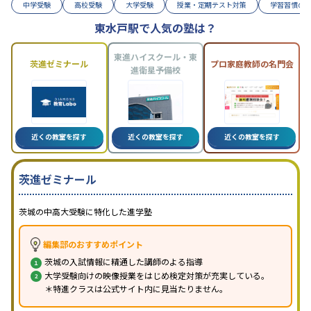
中学受験
高校受験
大学受験
授業・定期テスト対策
学習習慣の
東水戸駅で人気の塾は？
東進ハイスクール・東
茨進ゼミナール
プロ家庭教師の名門会
進衛星予備校
近くの教室を探す
近くの教室を探す
近くの教室を探す
茨進ゼミナール
茨城の中高大受験に特化した進学塾
編集部のおすすめポイント
茨城の入試情報に精通した講師のよる指導
大学受験向けの映像授業をはじめ検定対策が充実している。
＊特進クラスは公式サイト内に見当たりません。