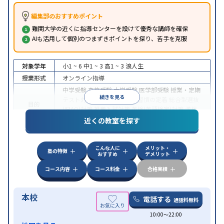
編集部のおすすめポイント
難関大学の近くに指導センターを設けて優秀な講師を確保
AIも活用して個別のつまずきポイントを探り、苦手を克服
対象学年
小1 ~ 6
中1 ~ 3
高1 ~ 3
浪人生
授業形式
オンライン指導
中学受験
高校受験
大学受験
医学部受験
授業・定期
続きを見る
テスト対策
内申点対策
学習習慣の定着
総合型選抜
目的
(旧AO)対策
推薦入試対策
英検(英語検定)対策
漢検
(漢字検定)対策
近くの教室を探す
中高一貫校生に対応
成績保証制度あり
授業の振替
特徴
可能
不登校生に対応
学習にPC・タブレットを利用
こんな人に
メリット・
オンライン対応
1科目から受講可能
塾の特徴
おすすめ
デメリット
コース内容
コース料金
合格実績
本校
電話する
通話料無料
10:00〜22:00