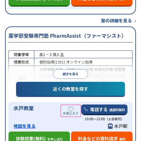
塾の詳細を見る
薬学部受験専門塾 PharmAssist（ファーマシスト）
対象学年
高1 ~ 3
浪人生
授業形式
個別指導(1対1)
オンライン指導
大学受験
授業・定期テスト対策
内申点対策
学習習
続きを見る
慣の定着
総合型選抜(旧AO)対策
推薦入試対策
学校
目的
別特化対策
国公立大対策
私大対策
共通テスト対策
英検(英語検定)対策
その他科目別特化対策
近くの教室を探す
中高一貫校生に対応
授業の振替可能
不登校生に対
応
学習にPC・タブレットを利用
オンライン対応
1
特徴
水戸教室
科目から受講可能
季節講習のみの受講可
自習室あ
電話する
通話料無料
り
10:00〜22:00（土日祝可）
地図を見る
水戸駅
体験授業(無料)
料金などの資料請求
を申し込む
無料