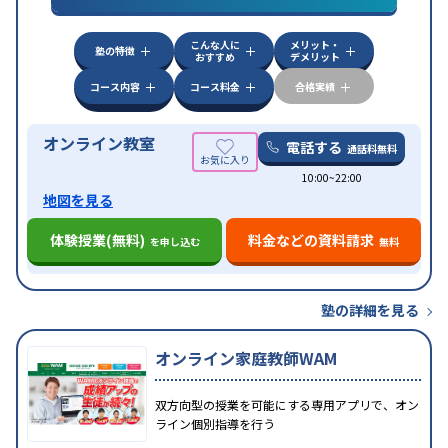
漢検(漢字検定)対策
数学特化対策
英語・英会話特化
対策
その他科目別特化対策
こんな人に
メリット・
中高一貫校生に対応
授業の振替可能
不登校生に対
塾の特徴
おすすめ
デメリット
特徴
応
オンライン対応
1科目から受講可能
季節講習の
みの受講可
自習室あり
コース内容
コース料金
合格実績
オンライン教室
電話する
通話料無料
10:00~22:00
地図を見る
体験授業(無料)
料金などの資料請求
を申し込む
無料
塾の詳細を見る
オンライン家庭教師WAM
双方向型の授業を可能にする専用アプリで、オン
ライン個別指導を行う