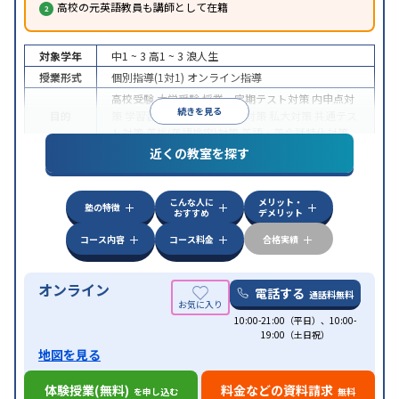
高校の元英語教員も講師として在籍
対象学年
中1 ~ 3
高1 ~ 3
浪人生
授業形式
個別指導(1対1)
オンライン指導
高校受験
大学受験
授業・定期テスト対策
内申点対
続きを見る
目的
策
学習習慣の定着
国公立大対策
私大対策
共通テス
ト対策
英検(英語検定)対策
英語・英会話特化対策
近くの教室を探す
中高一貫校生に対応
授業の振替可能
不登校生に対
特徴
応
学習にPC・タブレットを利用
オンライン対応
1
科目から受講可能
こんな人に
メリット・
塾の特徴
おすすめ
デメリット
コース内容
コース料金
合格実績
オンライン
電話する
通話料無料
10:00-21:00（平日）、10:00-
19:00（土日祝）
地図を見る
体験授業(無料)
料金などの資料請求
を申し込む
無料