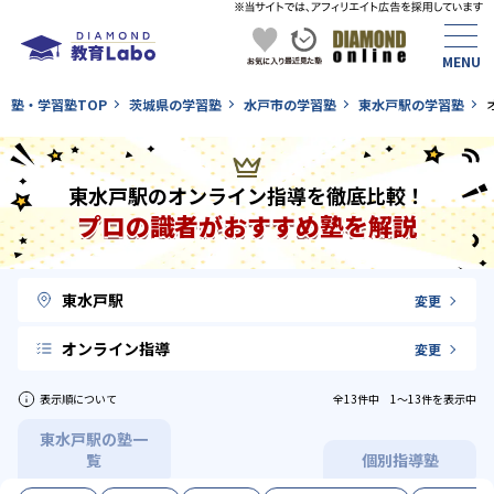
塾・学習塾TOP
茨城県の学習塾
水戸市の学習塾
東水戸駅の学習塾
東水戸駅のオンライン指導を徹底比較！
プロの識者がおすすめ塾を解説
東水戸駅
変更
オンライン指導
変更
表示順について
全13件中 1〜13件を表示中
東水戸駅の塾一
覧
個別指導塾