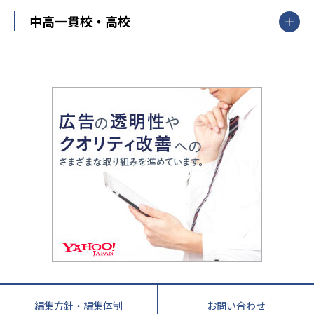
高校受験
東進ハイスクール
中部
開成番長直伝！子どもの受験を成功させる方法
中高一貫校・高校
大学受験
武田塾
愛知県
静岡県
岐阜県
三重県
長野県
令和時代の失敗しない塾選び
資格取得・学び直し
山梨県
2020年代の教育
中学入試最前線
教育費・塾代
中学受験最前線
近畿
てら先生の教育業界基本メソッド
座談会
大学入試改革
大阪府
運動と遊びを考える
兵庫県
京都府
奈良県
和歌山県
教育全般
親子で極める家庭学習
滋賀県
令和の大学受験は情報戦！
大学受験塾の選び方
ママテクエグザム
情報Ⅰ、数学が苦手な人注目！最短距離の学力
中学受験に熱心な市区町村ランキング
中国
進化する中高一貫校・高校
アップ法
小学校受験
鳥取県
島根県
岡山県
広島県
山口県
悩み多き「大学受験」相談室
家庭教師
四国
英語・英会話・英検対策
徳島県
香川県
愛媛県
高知県
小学校教師が解説！中学受験のリアル
教育ニュース最前線
九州・沖縄
教育ジャーナリストが徹底解説！ 大学受験の羅
福岡県
佐賀県
長崎県
熊本県
大分県
針盤
宮崎県
鹿児島県
沖縄県
編集方針・編集体制
お問い合わせ