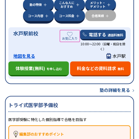
特徴
こんな人に
メリット・
季節講習のみの受講可
塾の特徴
おすすめ
デメリット
コース内容
コース料金
合格実績
水戸駅前校
電話する
通話料無料
10:00～22:00（日曜・祝日を除
く）
地図を見る
水戸駅
体験授業(無料)
料金などの資料請求
を申し込む
無料
塾の詳細を見る
トライ式医学部予備校
医学部受験に特化した個別指導で合格を目指す
編集部のおすすめポイント