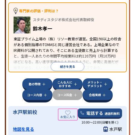
語・英会話特化対策
その他科目別特化対策
中高一貫校生に対応
授業の振替可能
不登校生に対
専門家の評価・評判は？
特徴
応
オンライン対応
1科目から受講可能
季節講習の
スタディスタジオ株式会社代表取締役
みの受講可
発達障害の子どもに対応
自習室あり
鈴木孝一
東証プライム上場の（株）リソー教育が運営。全国190以上の校舎
がある個別指導のTOMASと同じ運営会社である。上場企業なので
IR資料が公開されており、そこにある生徒数と売上から計算する
と、生徒一人あたりの年間平均授業料は約120万円（月10万円）
ほどになる。高い進学実績からもわかるように、非常に高価だが
続きを見る
結果が出る、というポジショニングのサービスである。
こんな人に
メリット・
塾の特徴
おすすめ
デメリット
コース内容
コース料金
合格実績
水戸駅前校
電話する
通話料無料
10:00～22:00(日曜を除く)
地図を見る
水戸駅