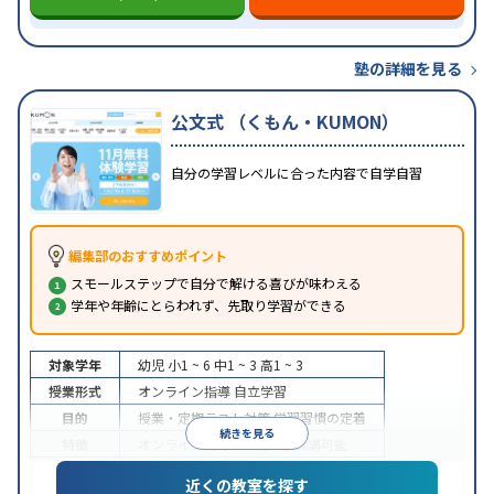
塾の詳細を見る
公文式 （くもん・KUMON）
自分の学習レベルに合った内容で自学自習
編集部のおすすめポイント
スモールステップで自分で解ける喜びが味わえる
学年や年齢にとらわれず、先取り学習ができる
対象学年
幼児
小1 ~ 6
中1 ~ 3
高1 ~ 3
授業形式
オンライン指導
自立学習
目的
授業・定期テスト対策
学習習慣の定着
続きを見る
特徴
オンライン対応
1科目から受講可能
近くの教室を探す