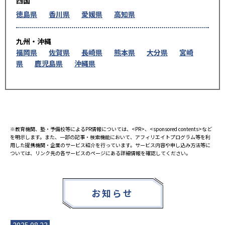
四国
徳島県
香川県
愛媛県
高知県
九州・沖縄
福岡県
佐賀県
長崎県
熊本県
大分県
宮崎
県
鹿児島県
沖縄県
※教育機関、塾・予備校等によるPR情報については、<PR>、<sponsored contents>など
を明示します。また、一部の記事・検索機能において、アフィリエイトプログラム等を利
用した提携機関・企業のサービス紹介を行っています。サービス内容や申し込み方法等に
ついては、リンク先の各サービスのページにある詳細情報を確認してください。
お知らせ
2025.08.23