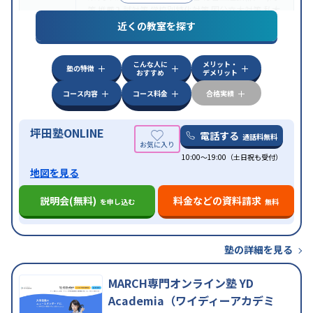
策
推薦入試対策
学校別特化対策
国公立大対策
私大
目的
対策
共通テスト対策
英検(英語検定)対策
漢検(漢字
近くの教室を探す
検定)対策
数学特化対策
英語・英会話特化対策
その
他科目別特化対策
こんな人に
メリット・
中高一貫校生に対応
授業の振替可能
不登校生に対
塾の特徴
おすすめ
デメリット
応
学習にPC・タブレットを利用
オンライン対応
1
特徴
科目から受講可能
季節講習のみの受講可
発達障害
コース内容
コース料金
合格実績
の子どもに対応
坪田塾ONLINE
電話する
通話料無料
10:00～19:00（土日祝も受付）
地図を見る
説明会(無料)
料金などの資料請求
を申し込む
無料
塾の詳細を見る
MARCH専門オンライン塾 YD
Academia（ワイディーアカデミ