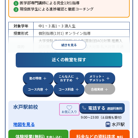
医学部専門講師による完全1対1指導
現役医学生による進捗確認と徹底コーチング
対象学年
中1 ~ 3
高1 ~ 3
浪人生
授業形式
個別指導(1対1)
オンライン指導
大学受験
医学部受験
総合型選抜(旧AO)対策
推薦入
続きを見る
目的
試対策
学校別特化対策
国公立大対策
私大対策
共通
テスト対策
近くの教室を探す
中高一貫校生に対応
授業の振替可能
不登校生に対
特徴
応
オンライン対応
1科目から受講可能
季節講習の
みの受講可
自習室あり
こんな人に
メリット・
塾の特徴
おすすめ
デメリット
コース内容
コース料金
合格実績
水戸駅前校
電話する
通話料無料
9:00～23:00（土日祝も受付）
地図を見る
水戸駅
体験授業(無料)
料金などの資料請求
を申し込む
無料