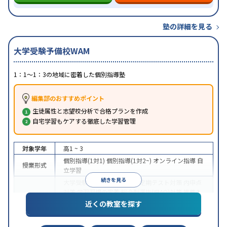
塾の詳細を見る
大学受験予備校WAM
1：1～1：3の地域に密着した個別指導塾
編集部のおすすめポイント
生徒属性と志望校分析で合格プランを作成
自宅学習もケアする徹底した学習管理
対象学年
高1 ~ 3
個別指導(1対1)
個別指導(1対2~)
オンライン指導
自
授業形式
立学習
続きを見る
大学受験
医学部受験
授業・定期テスト対策
内申点
対策
学習習慣の定着
総合型選抜(旧AO)対策
推薦入
目的
試対策
学校別特化対策
国公立大対策
私大対策
共通
近くの教室を探す
テスト対策
授業の振替可能
オンライン対応
1科目から受講可能