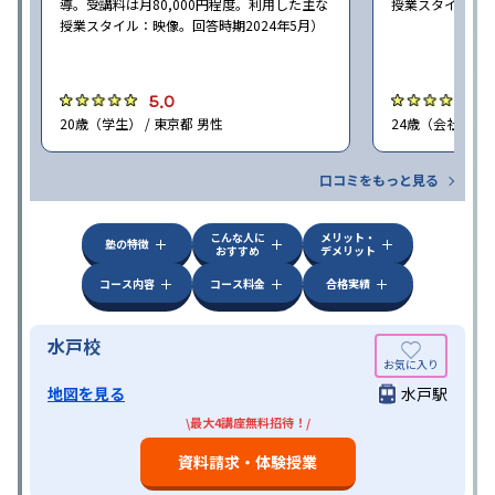
導。受講料は月80,000円程度。利用した主な
授業スタイル：映
授業スタイル：映像。回答時期2024年5月）
5.0
5
20歳（学生） / 東京都 男性
24歳（会社員<正
口コミをもっと見る
こんな人に
メリット・
塾の特徴
おすすめ
デメリット
コース内容
コース料金
合格実績
水戸校
地図を見る
水戸駅
\最大4講座無料招待！/
資料請求・体験授業