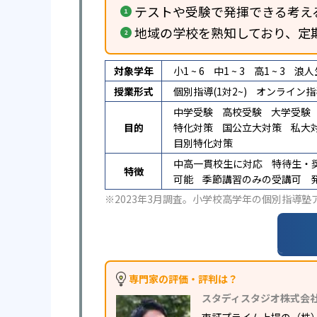
テストや受験で発揮できる考え
地域の学校を熟知しており、定
対象学年
小1 ~ 6
中1 ~ 3
高1 ~ 3
浪人
授業形式
個別指導(1対2~)
オンライン指
中学受験
高校受験
大学受験
目的
特化対策
国公立大対策
私大
目別特化対策
中高一貫校生に対応
特待生・
特徴
可能
季節講習のみの受講可
※2023年3月調査。
小学校高学年の個別指導塾
専門家の評価・評判は？
スタディスタジオ株式会