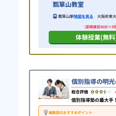
瓢箪山教室
瓢箪山駅
地図を見る
大阪府東大
\夏期講習80分×5
体験授業(無料
個別指導の明光
個別指導塾の最大手！
編集部のおすすめポイント