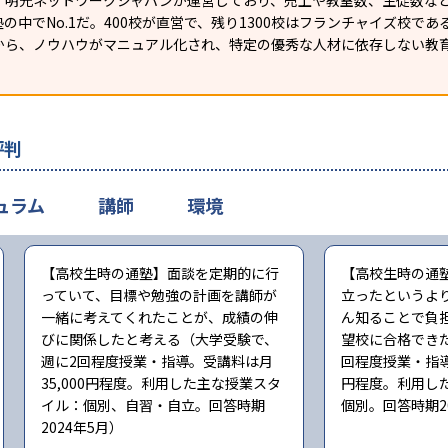
）明光ネットワークジャパンが運営しており、売上や教室数、生徒数など
の中でNo.1だ。400校が直営で、残り1300校はフランチャイズ校で
から、ノウハウがマニュアル化され、特定の優秀な人材に依存しない教
評判
ュラム
講師
環境
【高校生時の通塾】面談を定期的に行
【高校生時の通
っていて、目標や勉強の計画を講師が
立ったというよ
一緒に考えてくれたことが、成績の伸
ん知ることで負
びに関係したと考える（大学受験で、
望校に合格でき
週に2回程度授業・指導。受講料は月
回程度授業・指導
35,000円程度。利用した主な授業スタ
円程度。利用し
イル：個別、自習・自立。回答時期
個別。回答時期2
2024年5月）