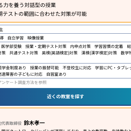
る力を養う対話型の授業
期テストの範囲に合わせた対策が可能
生
導
自立学習
映像授業
医学部受験
授業・定期テスト対策
内申点対策
学習習慣の定着
総
対策
共通テスト対策
英検(英語検定)対策
漢検(漢字検定)対策
数学
奨学金制度あり
授業の振替可能
不登校生に対応
学習にPC・タブレ
発達障害の子どもに対応
自習室あり
アンケート調査方法
を参照
近くの教室を探す
鈴木孝一
社代表取締役