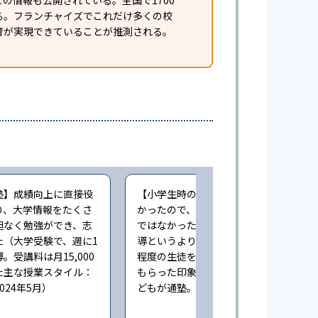
の情報も公開されている。全国で1700
ある。フランチャイズでこれだけ多くの校
育が実現できていることが推測される。
塾】成績向上に直接役
【小学生時の通塾】本人にやる気が無
り、大学情報をたくさ
かったので、成績向上するという感じ
担なく勉強ができ、志
ではなかった。また指導自体も個人指
た（大学受験で、週に1
導というより、一人の先生が一度に3人
。受講料は月15,000
程度の生徒をみており、きちんとみて
た主な授業スタイル：
もらった印象ではない（小学6年時に子
024年5月）
どもが通塾。回答時期:2023年3月）