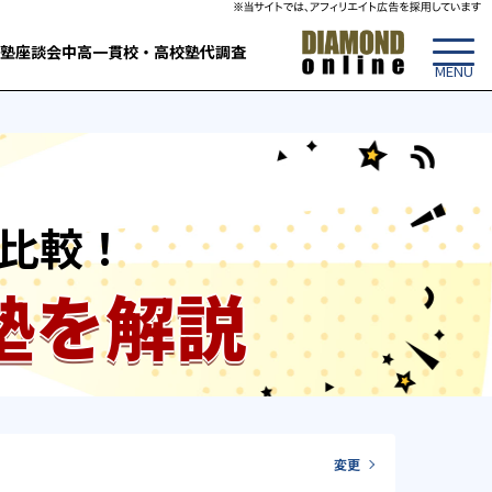
塾
座談会
中高一貫校・高校
塾代調査
比較！
塾を解説
変更