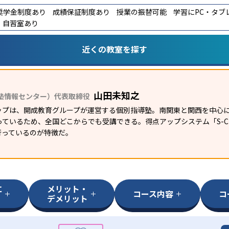
奨学金制度あり
成績保証制度あり
授業の振替可能
学習にPC・タブ
自習室あり
近くの教室を探す
山田未知之
塾情報センター）代表取締役
ップは、開成教育グループが運営する個別指導塾。南関東と関西を中心に
ているため、全国どこからでも受講できる。得点アップシステム「S-CUB
行っているのが特徴だ。
に
メリット・
コース内容
コ
デメリット