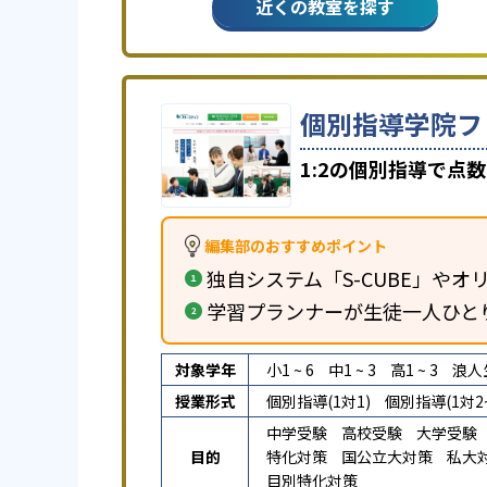
近くの教室を探す
個別指導学院フ
1:2の個別指導で点
編集部のおすすめポイント
独自システム「S-CUBE」やオリ
学習プランナーが生徒一人ひと
対象学年
小1 ~ 6
中1 ~ 3
高1 ~ 3
浪人
授業形式
個別指導(1対1)
個別指導(1対2~
中学受験
高校受験
大学受験
目的
特化対策
国公立大対策
私大
目別特化対策