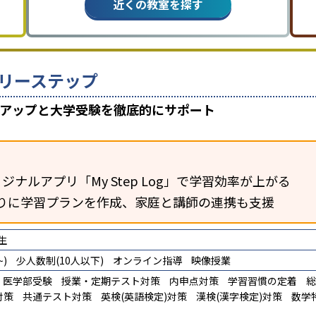
近くの教室を探す
リーステップ
数アップと大学受験を徹底的にサポート
ジナルアプリ「My Step Log」で学習効率が上がる
りに学習プランを作成、家庭と講師の連携も支援
生
)
少人数制(10人以下)
オンライン指導
映像授業
医学部受験
授業・定期テスト対策
内申点対策
学習習慣の定着
総
対策
共通テスト対策
英検(英語検定)対策
漢検(漢字検定)対策
数学