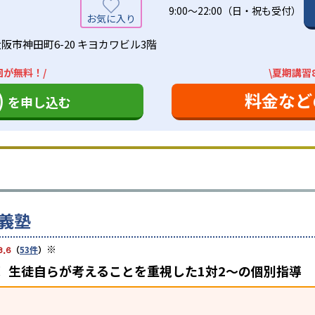
9:00～22:00（日・祝も受付）
阪市神田町6-20 キヨカワビル3階
回が無料！/
\夏期講習
)
料金など
を申し込む
義塾
※
3.6
（
53件
）
 生徒自らが考えることを重視した1対2〜の個別指導