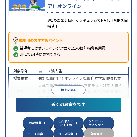
ア）オンライン
週1の面談＆個別カリキュラムでMARCH合格を目
指す！
編集部のおすすめポイント
希望者にはオンラインor対面で1:1の個別指導も用意
LINEで24時間質問できる
対象学年
高1 ~ 3
浪人生
授業形式
個別指導(1対1)
オンライン指導
自立学習
映像授業
大学受験
医学部受験
授業・定期テスト対策
内申点
続きを見る
目的
対策
学習習慣の定着
総合型選抜(旧AO)対策
推薦入
試対策
学校別特化対策
近くの教室を探す
中高一貫校生に対応
授業の振替可能
不登校生に対
特徴
応
学習にPC・タブレットを利用
オンライン対応
1
科目から受講可能
こんな人に
メリット・
塾の特徴
おすすめ
デメリット
コース内容
コース料金
合格実績