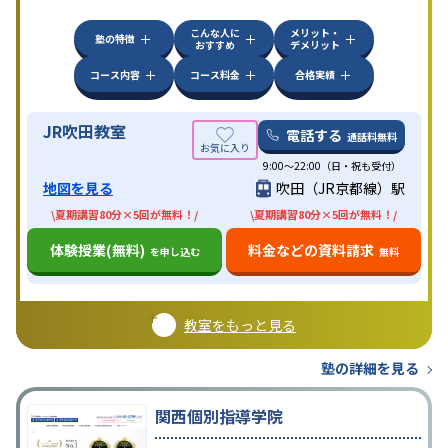
こんな人に
メリット・
塾の特徴
おすすめ
デメリット
コース内容
コース料金
合格実績
JR吹田教室
電話する
通話料無料
9:00～22:00（日・祝も受付）
地図を見る
吹田（JR京都線）駅
\夏期講習80分×5回が無料！/
\夏期講習80分×5回が無料！/
体験授業(無料)
料金などの資料請求
を申し込む
無料
教室をもっと見る
塾の詳細を見る
関西個別指導学院