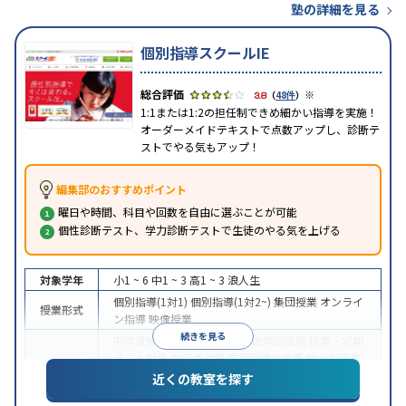
塾の詳細を見る
個別指導スクールIE
※
3.8
（
48件
）
1:1または1:2の担任制できめ細かい指導を実施！
オーダーメイドテキストで点数アップし、診断テ
ストでやる気もアップ！
編集部のおすすめポイント
曜日や時間、科目や回数を自由に選ぶことが可能
個性診断テスト、学力診断テストで生徒のやる気を上げる
対象学年
小1 ~ 6
中1 ~ 3
高1 ~ 3
浪人生
個別指導(1対1)
個別指導(1対2~)
集団授業
オンライ
授業形式
ン指導
映像授業
続きを見る
中学受験
高校受験
大学受験
医学部受験
授業・定期
テスト対策
内申点対策
学習習慣の定着
総合型選抜
(旧AO)対策
推薦入試対策
学校別特化対策
国公立大
近くの教室を探す
目的
対策
私大対策
共通テスト対策
英検(英語検定)対策