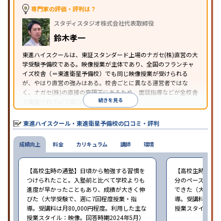
専門家の評価・評判は？
スタディスタジオ株式会社代表取締役
鈴木孝一
東進ハイスクールは、東証スタンダード上場のナガセ(株)直営の大
学受験予備校である。映像授業が主体であり、全国のフランチャ
イズ校舎（＝東進衛星予備校）でも同じ映像授業が受けられる
が、やはり直営の強みはある。校舎ごとに異なる運営者ではな
く、ナガセ(株)の直接の管理下にあるため、面談指導などが全校舎
続きを見る
で徹底されていて安心できる。
東進衛星予備校は、運営会社により指導方針や校舎のルールが異
なる。体験授業では、授業のみで判断するのではなく、担当者や
東進ハイスクール・東進衛星予備校の口コミ・評判
校舎雰囲気、校舎での合格実績などを確認すると良いだろう。
成績向上
料金
カリキュラム
講師
環境
【高校生時の通塾】日頃から勉強する習慣を
【高校生時の通
つけられたこと。入塾前と比べて学校よりも
分のペースで進
進度が早かったこともあり、成績が大きく伸
できた（大学受験
びた（大学受験で、週に7回程度授業・指
導。受講料は月8
導。受講料は月80,000円程度。利用した主な
授業スタイル：映
授業スタイル：映像。回答時期2024年5月）