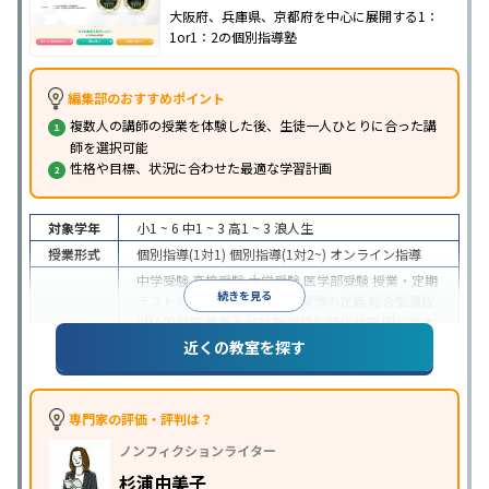
大阪府、兵庫県、京都府を中心に展開する1：
1or1：2の個別指導塾
編集部のおすすめポイント
複数人の講師の授業を体験した後、生徒一人ひとりに合った講
師を選択可能
性格や目標、状況に合わせた最適な学習計画
対象学年
小1 ~ 6
中1 ~ 3
高1 ~ 3
浪人生
授業形式
個別指導(1対1)
個別指導(1対2~)
オンライン指導
中学受験
高校受験
大学受験
医学部受験
授業・定期
続きを見る
テスト対策
内申点対策
学習習慣の定着
総合型選抜
(旧AO)対策
推薦入試対策
学校別特化対策
国公立大
目的
対策
私大対策
共通テスト対策
英検(英語検定)対策
近くの教室を探す
漢検(漢字検定)対策
数学特化対策
その他科目別特化
対策
中高一貫校生に対応
特待生・奨学金制度あり
不登
専門家の評価・評判は？
校生に対応
オンライン対応
1科目から受講可能
季
特徴
ノンフィクションライター
節講習のみの受講可
発達障害の子どもに対応
自習
室あり
杉浦由美子