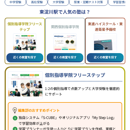
中学受験
高校受験
大学受験
授業・定期テスト対策
学習習慣の
東淀川駅で人気の塾は？
個別指導学院フリース
東進ハイスクール・東
関西個別指導学院
テップ
進衛星予備校
近くの教室を探す
近くの教室を探す
近くの教室を探す
個別指導学院フリーステップ
1:2の個別指導で点数アップと大学受験を徹底的
にサポート
編集部のおすすめポイント
独自システム「S-CUBE」やオリジナルアプリ「My Step Log」
で学習効率が上がる
学習プランナーが生徒一人ひとりに学習プランを作成、家庭と