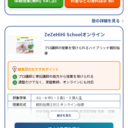
体験授業(無料)
料金などの資料請求
を申し込む
無料
塾の詳細を見る
ZeZeHiHi Schoolオンライン
プロ講師の授業を受けられるハイブリッド個別指
導
編集部のおすすめポイント
プロ講師と専任講師の両方から授業を受けられる
通塾だけでなく、家庭教師、オンラインにも対応
対象学年
小1 ~ 6
中1 ~ 3
高1 ~ 3
浪人生
授業形式
個別指導(1対1)
オンライン指導
中学受験
高校受験
大学受験
医学部受験
授業・定期
続きを見る
テスト対策
内申点対策
学習習慣の定着
総合型選抜
(旧AO)対策
推薦入試対策
学校別特化対策
国公立大
目的
対策
私大対策
共通テスト対策
英検(英語検定)対策