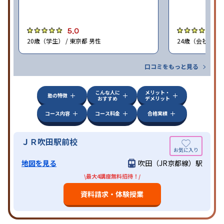
5.0
5
20歳（学生） / 東京都 男性
24歳（会社員<正
口コミをもっと見る
こんな人に
メリット・
塾の特徴
おすすめ
デメリット
コース内容
コース料金
合格実績
ＪＲ吹田駅前校
地図を見る
吹田（JR京都線）駅
\最大4講座無料招待！/
資料請求・体験授業