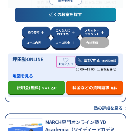
続きを見る
策
内申点対策
学習習慣の定着
総合型選抜(旧AO)対
策
推薦入試対策
学校別特化対策
国公立大対策
私大
目的
対策
共通テスト対策
英検(英語検定)対策
漢検(漢字
近くの教室を探す
検定)対策
数学特化対策
英語・英会話特化対策
その
他科目別特化対策
こんな人に
メリット・
中高一貫校生に対応
授業の振替可能
不登校生に対
塾の特徴
おすすめ
デメリット
応
学習にPC・タブレットを利用
オンライン対応
1
特徴
科目から受講可能
季節講習のみの受講可
発達障害
コース内容
コース料金
合格実績
の子どもに対応
坪田塾ONLINE
電話する
通話料無料
10:00～19:00（土日祝も受付）
地図を見る
説明会(無料)
料金などの資料請求
を申し込む
無料
塾の詳細を見る
MARCH専門オンライン塾 YD
Academia（ワイディーアカデミ