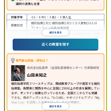
講師の連携も支援
対象学年
小1 ~ 6
中1 ~ 3
高1 ~ 3
浪人生
個別指導(1対1)
個別指導(1対2~)
少人数制(10人以
授業形式
下)
オンライン指導
映像授業
続きを見る
中学受験
高校受験
大学受験
医学部受験
授業・定期
テスト対策
内申点対策
学習習慣の定着
総合型選抜
(旧AO)対策
推薦入試対策
学校別特化対策
国公立大
近くの教室を探す
目的
対策
私大対策
共通テスト対策
英検(英語検定)対策
漢検(漢字検定)対策
数学特化対策
英語・英会話特化
対策
その他科目別特化対策
専門家の評価・評判は？
中高一貫校生に対応
特待生・奨学金制度あり
成績
株式会社私塾界 （全国私塾情報センター）代表取締役
保証制度あり
授業の振替可能
学習にPC・タブレッ
特徴
トを利用
オンライン対応
1科目から受講可能
季節
山田未知之
講習のみの受講可
自習室あり
個別指導学院フリーステップは、開成教育グループが運営する個別
指導塾。南関東と関西を中心に全国に250以上の校舎を展開してい
るが、オンライン授業も行っているため、全国どこからでも受講
できる。得点アップシステム「S-CUBE」やオリジナルアプリ「My
Step Log」を活用した指導を行っているのが特徴だ。
続きを見る