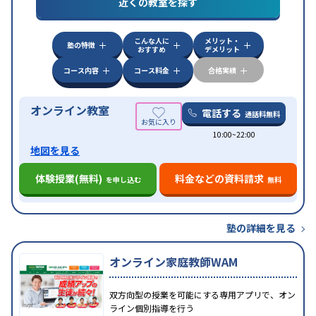
近くの教室を探す
漢検(漢字検定)対策
数学特化対策
英語・英会話特化
対策
その他科目別特化対策
こんな人に
メリット・
中高一貫校生に対応
授業の振替可能
不登校生に対
塾の特徴
おすすめ
デメリット
特徴
応
オンライン対応
1科目から受講可能
季節講習の
みの受講可
自習室あり
コース内容
コース料金
合格実績
オンライン教室
電話する
通話料無料
10:00~22:00
地図を見る
体験授業(無料)
料金などの資料請求
を申し込む
無料
塾の詳細を見る
オンライン家庭教師WAM
双方向型の授業を可能にする専用アプリで、オン
ライン個別指導を行う