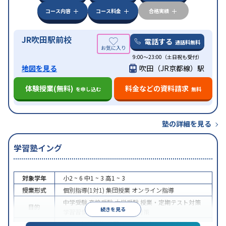
コース内容
コース料金
合格実績
JR吹田駅前校
電話する
通話料無料
9:00～23:00（土日祝も受付）
地図を見る
吹田（JR京都線）駅
体験授業(無料)
料金などの資料請求
を申し込む
無料
塾の詳細を見る
学習塾イング
対象学年
小2 ~ 6
中1 ~ 3
高1 ~ 3
授業形式
個別指導(1対1)
集団授業
オンライン指導
中学受験
高校受験
大学受験
授業・定期テスト対策
目的
続きを見る
学習習慣の定着
科目別特化対策
授業の振替可能
学習にPC・タブレットを利用
オン