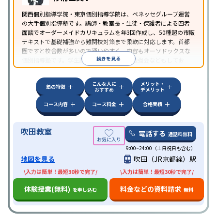
関西個別指導学院・東京個別指導学院は、ベネッセグループ運営
の大手個別指導塾です。講師・教室長・生徒・保護者による四者
面談でオーダーメイドカリキュラムを年3回作成し、50種超の市販
テキストで基礎補強から難関校対策まで柔軟に対応します。首都
圏ですと校舎数が多いので通いやすく、内容もオーソドックスな
続きを見る
個別指導塾です。学生講師たちが自主的に勉強会などもしてお
り、学生講師の頑張りが目立ちます。
こんな人に
メリット・
塾の特徴
おすすめ
デメリット
コース内容
コース料金
合格実績
吹田教室
電話する
通話料無料
9:00~24:00（土日祝日も含む）
地図を見る
吹田（JR京都線）駅
\入力は簡単！最短30秒で完了/
\入力は簡単！最短30秒で完了/
体験授業(無料)
料金などの資料請求
を申し込む
無料