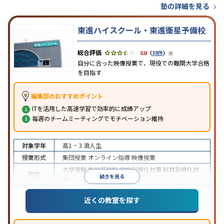
塾の詳細を見る
東進ハイスクール・東進衛星予備校
※
3.8
（
38件
）
自分に合った映像授業で、現役での難関大学合格
を目指す
編集部のおすすめポイント
ITを活用した高速学習で効率的に成績アップ
毎週のチームミーティングでモチベーション維持
対象学年
高1 ~ 3
浪人生
授業形式
集団授業
オンライン指導
映像授業
大学受験
医学部受験
学校別特化対策
科目別特化対
目的
続きを見る
策
特待生・奨学金制度あり
授業の振替可能
学習に
近くの教室を探す
特徴
PC・タブレットを利用
1科目から受講可能
季節講
習のみの受講可
※2024年6月調査。
大学受験塾・予備校のアンケート調査方法
を参照