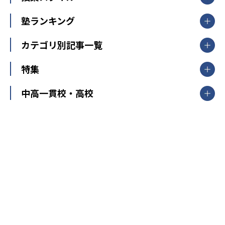
臨海セミナー
関東
個別指導
塾ランキング
東京個別指導学院
東京都
神奈川県
埼玉県
千葉県
茨城県
集団授業
個別指導塾TOMAS
栃木県
群馬県
中学受験ランキング
カテゴリ別記事一覧
オンライン指導
明光義塾
大学受験ランキング
北陸
映像授業
ナビ個別指導学院
中学受験
特集
新潟県
富山県
石川県
福井県
個別教室のトライ
高校受験
東進ハイスクール
中部
開成番長直伝！子どもの受験を成功させる方法
中高一貫校・高校
大学受験
武田塾
愛知県
静岡県
岐阜県
三重県
長野県
令和時代の失敗しない塾選び
資格取得・学び直し
山梨県
2020年代の教育
中学入試最前線
教育費・塾代
中学受験最前線
近畿
てら先生の教育業界基本メソッド
座談会
大学入試改革
大阪府
運動と遊びを考える
兵庫県
京都府
奈良県
和歌山県
教育全般
親子で極める家庭学習
滋賀県
令和の大学受験は情報戦！
大学受験塾の選び方
ママテクエグザム
情報Ⅰ、数学が苦手な人注目！最短距離の学力
中学受験に熱心な市区町村ランキング
中国
進化する中高一貫校・高校
アップ法
小学校受験
鳥取県
島根県
岡山県
広島県
山口県
悩み多き「大学受験」相談室
家庭教師
四国
英語・英会話・英検対策
徳島県
香川県
愛媛県
高知県
小学校教師が解説！中学受験のリアル