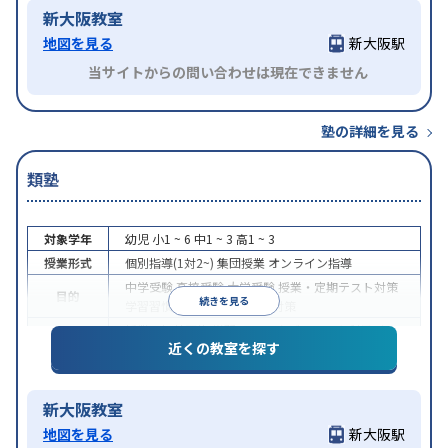
新大阪教室
地図を見る
新大阪駅
当サイトからの問い合わせは現在できません
塾の詳細を見る
類塾
対象学年
幼児
小1 ~ 6
中1 ~ 3
高1 ~ 3
授業形式
個別指導(1対2~)
集団授業
オンライン指導
中学受験
高校受験
大学受験
授業・定期テスト対策
目的
続きを見る
学習習慣の定着
科目別特化対策
授業の振替可能
学習にPC・タブレットを利用
オン
特徴
近くの教室を探す
ライン対応
1科目から受講可能
新大阪教室
地図を見る
新大阪駅