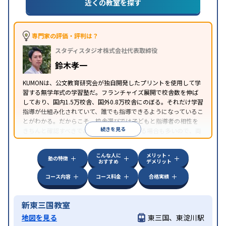
近くの教室を探す
専門家の評価・評判は？
スタディスタジオ株式会社代表取締役
鈴木孝一
KUMONは、公文教育研究会が独自開発したプリントを使用して学
習する無学年式の学習塾だ。フランチャイズ展開で校舎数を伸ば
しており、国内1.5万校舎、国外0.8万校舎にのぼる。それだけ学習
指導が仕組み化されていて、誰でも指導できるようになっているこ
とがわかる。だからこそ、校舎選びでは子どもと指導者の相性を
続きを見る
きちんと確認すべきである。近所に2校舎ある場合も多いので、両
方見学してみることをオススメする。
こんな人に
メリット・
塾の特徴
おすすめ
デメリット
コース内容
コース料金
合格実績
新東三国教室
地図を見る
東三国、東淀川駅