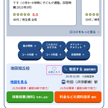
です（小学4〜6年時に子どもが通塾。回答時
期:2023年3月）
5.0
4
40代 / 埼玉県 女性
50代 / 神奈川県
口コミをもっと見る
こんな人に
メリット・
塾の特徴
おすすめ
デメリット
コース内容
コース料金
合格実績
池田旭丘校
電話する
通話料無料
14:30-21:00 ※日祝定休
地図を見る
吹田（JR京都線）駅
\入力は簡単！最短30秒で完了/
\入力は簡単！最短30秒で完了/
体験授業(無料)
料金などの資料請求
を申し込む
無料