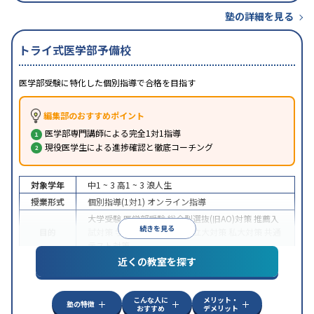
塾の詳細を見る
トライ式医学部予備校
医学部受験に特化した個別指導で合格を目指す
編集部のおすすめポイント
医学部専門講師による完全1対1指導
現役医学生による進捗確認と徹底コーチング
対象学年
中1 ~ 3
高1 ~ 3
浪人生
授業形式
個別指導(1対1)
オンライン指導
大学受験
医学部受験
総合型選抜(旧AO)対策
推薦入
続きを見る
目的
試対策
学校別特化対策
国公立大対策
私大対策
共通
テスト対策
近くの教室を探す
中高一貫校生に対応
授業の振替可能
不登校生に対
特徴
応
オンライン対応
1科目から受講可能
季節講習の
みの受講可
自習室あり
こんな人に
メリット・
塾の特徴
おすすめ
デメリット