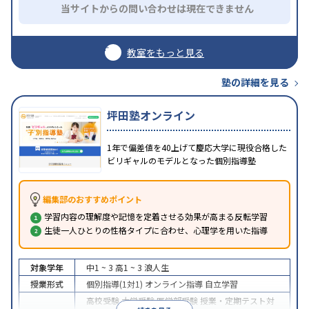
当サイトからの問い合わせは現在できません
教室をもっと見る
塾の詳細を見る
坪田塾オンライン
1年で偏差値を40上げて慶応大学に現役合格した
ビリギャルのモデルとなった個別指導塾
編集部のおすすめポイント
学習内容の理解度や記憶を定着させる効果が高まる反転学習
生徒一人ひとりの性格タイプに合わせ、心理学を用いた指導
対象学年
中1 ~ 3
高1 ~ 3
浪人生
授業形式
個別指導(1対1)
オンライン指導
自立学習
高校受験
大学受験
医学部受験
授業・定期テスト対