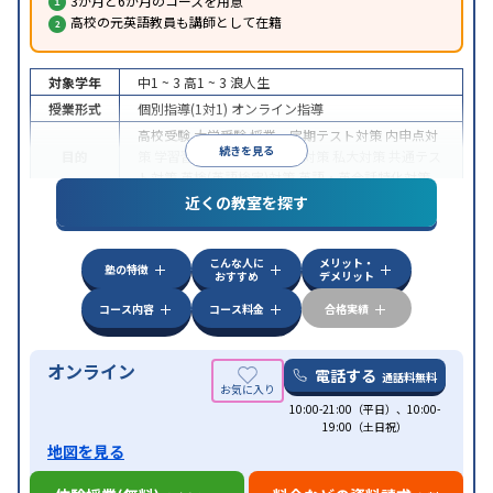
3か月と6か月のコースを用意
高校の元英語教員も講師として在籍
対象学年
中1 ~ 3
高1 ~ 3
浪人生
授業形式
個別指導(1対1)
オンライン指導
高校受験
大学受験
授業・定期テスト対策
内申点対
続きを見る
目的
策
学習習慣の定着
国公立大対策
私大対策
共通テス
ト対策
英検(英語検定)対策
英語・英会話特化対策
近くの教室を探す
中高一貫校生に対応
授業の振替可能
不登校生に対
特徴
応
学習にPC・タブレットを利用
オンライン対応
1
科目から受講可能
こんな人に
メリット・
塾の特徴
おすすめ
デメリット
コース内容
コース料金
合格実績
オンライン
電話する
通話料無料
10:00-21:00（平日）、10:00-
19:00（土日祝）
地図を見る