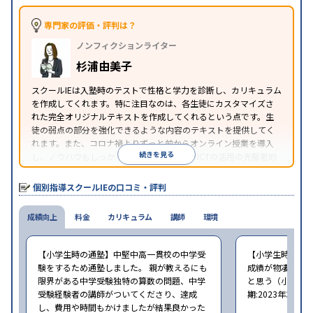
漢検(漢字検定)対策
数学特化対策
その他科目別特化
対策
専門家の評価・評判は？
中高一貫校生に対応
オンライン対応
1科目から受講
特徴
ノンフィクションライター
可能
季節講習のみの受講可
自習室あり
※2023年3月調査。
小学校高学年の個別指導塾アンケート調査方法
を参
杉浦由美子
照
スクールIEは入塾時のテストで性格と学力を診断し、カリキュラム
を作成してくれます。特に注目なのは、各生徒にカスタマイズさ
れた完全オリジナルテキストを作成してくれるという点です。生
徒の弱点の部分を強化できるような内容のテキストを提供してく
れます。また、コロナ禍よりずっと前からオンライン授業を導入
続きを見る
し、ノウハウもしっかりとしています。AIやICTの活用の先駆者的
な個別指導塾です。
個別指導スクールIEの口コミ・評判
成績向上
料金
カリキュラム
講師
環境
【小学生時の通塾】中堅中高一貫校の中学受
【小学生時の通
験をするため通塾しました。 親が教えるにも
成績が物凄く悪
限界がある中学受験独特の算数の問題、中学
と思う（小学6年
受験経験者の講師がついてくださり、達成
期:2023年3月）
し、費用や時間もかけましたが結果良かった