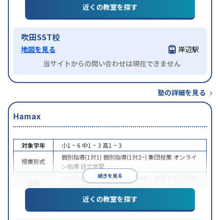
特徴
近くの教室を探す
ライン対応
1科目から受講可能
吹田SST校
地図を見る
岸辺駅
当サイトからの問い合わせは現在できません
塾の詳細を見る
Hamax
対象学年
小1 ~ 6
中1 ~ 3
高1 ~ 3
個別指導(1対1)
個別指導(1対2~)
集団授業
オンライ
授業形式
ン指導
自立学習
続きを見る
中学受験
高校受験
大学受験
授業・定期テスト対策
目的
学校別特化対策
科目別特化対策
近くの教室を探す
中高一貫校生に対応
授業の振替可能
学習にPC・タ
特徴
ブレットを利用
オンライン対応
1科目から受講可能