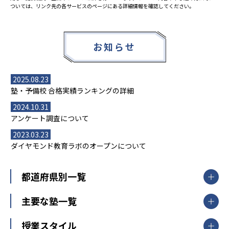
ついては、リンク先の各サービスのページにある詳細情報を確認してください。
お知らせ
2025.08.23
塾・予備校 合格実績ランキングの詳細
2024.10.31
アンケート調査について
2023.03.23
ダイヤモンド教育ラボのオープンについて
都道府県別一覧
北海道・東北
主要な塾一覧
北海道
青森県
岩手県
宮城県
秋田県
【掲載塾一覧を見る】
授業スタイル
山形県
福島県