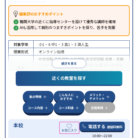
編集部のおすすめポイント
難関大学の近くに指導センターを設けて優秀な講師を確保
AIも活用して個別のつまずきポイントを探り、苦手を克服
対象学年
小1 ~ 6
中1 ~ 3
高1 ~ 3
浪人生
授業形式
オンライン指導
中学受験
高校受験
大学受験
医学部受験
授業・定期
続きを見る
テスト対策
内申点対策
学習習慣の定着
総合型選抜
目的
(旧AO)対策
推薦入試対策
英検(英語検定)対策
漢検
(漢字検定)対策
近くの教室を探す
中高一貫校生に対応
成績保証制度あり
授業の振替
特徴
可能
不登校生に対応
学習にPC・タブレットを利用
こんな人に
メリット・
オンライン対応
1科目から受講可能
塾の特徴
おすすめ
デメリット
コース内容
コース料金
合格実績
本校
電話する
通話料無料
10:00〜22:00