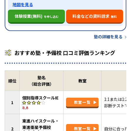
地図を見る
体験授業(無料)
料金などの資料請求
を申し込む
無料
塾の詳細を見る
おすすめ塾・予備校 口コミ評価ランキング
塾名
順位
教室
（総合評価）
個別指導スクールIE
1:1または1
1
教室一覧
診断テストで
3.8
東進ハイスクール・
東進衛星予備校
2
教室一覧
自分に合った