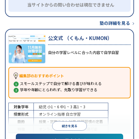
当サイトからの問い合わせは現在できません
塾の詳細を見る
公文式 （くもん・KUMON）
自分の学習レベルに合った内容で自学自習
編集部のおすすめポイント
スモールステップで自分で解ける喜びが味わえる
学年や年齢にとらわれず、先取り学習ができる
対象学年
幼児
小1 ~ 6
中1 ~ 3
高1 ~ 3
授業形式
オンライン指導
自立学習
目的
授業・定期テスト対策
学習習慣の定着
続きを見る
特徴
オンライン対応
1科目から受講可能