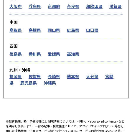
大阪府
兵庫県
京都府
奈良県
和歌山県
滋賀県
中国
鳥取県
島根県
岡山県
広島県
山口県
四国
徳島県
香川県
愛媛県
高知県
九州・沖縄
福岡県
佐賀県
長崎県
熊本県
大分県
宮崎
県
鹿児島県
沖縄県
※教育機関、塾・予備校等によるPR情報については、<PR>、<sponsored contents>など
を明示します。また、一部の記事・検索機能において、アフィリエイトプログラム等を利
用した提携機関・企業のサービス紹介を行っています。サービス内容や申し込み方法等に