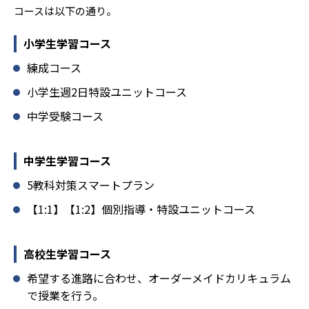
コースは以下の通り。
2
7
日本大学鶴ヶ丘
駒込
小学生学習コース
2
4
駒澤大学
日本大学第一
練成コース
小学生週2日特設ユニットコース
2
2
八王子学園八王子
十文字
中学受験コース
2
11
明星学園
淑徳巣鴨
9
6
中学生学習コース
明法
日本大学豊山
5教科対策スマートプラン
4
14
実践学園
杉並学院
【1:1】【1:2】個別指導・特設ユニットコース
9
5
武蔵野大学
日本大学豊山女子
高校生学習コース
3
2
富士見丘
安田学園
希望する進路に合わせ、オーダーメイドカリキュラム
3
6
1
京華
郁文館
松蔭
で授業を行う。