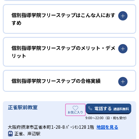
01
開成教育グループの個別指導塾
個別指導学院フリーステップはこんな人におす
個別指導学院フリーステップは、開成教育グループの個別
すめ
指導塾であり、30年以上の実績を持つとともに250以上の
教室を展開している。生徒の点数アップのために「S-
「自ら学ぶ力」を身につけたい人向け
CUBE」というシステムを導入していることも特徴だ。
個別指導学院フリーステップでは、「逆算型授業」「宣言
個別指導学院フリーステップのメリット・デメ
「S-CUBE」は、膨大なテスト問題の分析データを基に、目
型授業」「発問型授業」という3つの授業スタイルで、生徒
リット
標点数に応じた学習計画を自動作成することができる。ま
の「自ら学ぶ力」の向上を図っている。「逆算型授業」で
た、対策用の問題も作成されるため、定期的に問題を試す
は目標達成への進捗を把握してモチベーションの向上を、
ことで、正確に進捗を管理することができる。
「宣言型授業」では日々の授業における目標/ゴールの明確
同システムは、自宅での予習・復習までサポートしている
個別指導学院フリーステップの合格実績
化を、そして「発問型授業」では自分で考え自分の言葉で
ため、目標達成に直結する流れで、常に迷うことなく学習
適切に表現する力の向上を、それぞれ推進。そのため、
に取り組むことができる。
個別指導学院フリーステップの合格実績は？
「自ら学ぶ力」を身につけたい人に向いている。
02
多様な形で個別指導を受けたい人向け
個別指導学院フリーステップの合格実績は次の通り。
正雀駅前教室
電話する
通話料無料
インプットとアウトプットをバランス良く進め
高校の合格実績
フリーステップでは、1:2形式の他にも多様な形で学習指導
る1×2の指導形式
9:00～22:00（日・祝も受付）
を実施している。「高難易度の問題で解説が欲しい」「質
大阪府摂津市正雀本町1-28-8 ﾊﾟｰｼﾓﾝ128 1階
地図を見る
問を多くしたい」という生徒に対しては、講師を80分間独
1
1
2
西
国立
青山
フリーステップでは、1人の生徒が講師から説明や解説を受
正雀、岸辺駅
り占めできる講師：生徒＝1:1コースを設定。また、1:4の個