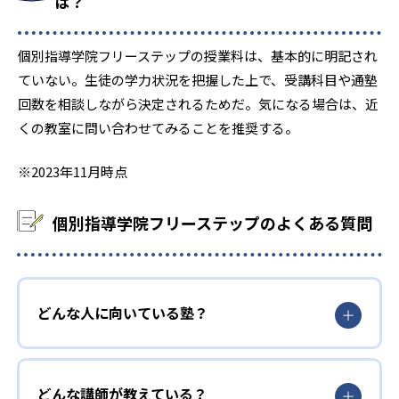
は？
4
2
栄東
川越東
個別指導学院フリーステップの授業料は、基本的に明記され
4
1
獨協埼玉
大宮開成
ていない。生徒の学力状況を把握した上で、受講科目や通塾
回数を相談しながら決定されるためだ。気になる場合は、近
2
10
城北埼玉
西武学園文理
くの教室に問い合わせてみることを推奨する。
1
1
淑徳与野
春日部共栄
※2023年11月時点
6
2
狭山ヶ丘
城西大学付属川越
個別指導学院フリーステップのよくある質問
4
4
星野
武南
5
5
東京農業大学第三
山村学園
どんな人に向いている塾？
2
6
栄北
細田学園
6
1
埼玉栄
大妻嵐山
どんな講師が教えている？