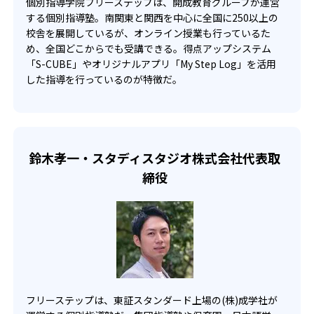
個別指導学院フリーステップは、開成教育グループが運営
6
10
小平
井草
する個別指導塾。南関東と関西を中心に全国に250以上の
フリーステップでは、独自開発した学習システム「S-
校舎を展開しているが、オンライン授業も行っているた
CUBE」により、生徒それぞれが自分の目標から逆算したカ
2
2
3
江戸川
神代
清瀬
め、全国どこからでも受講できる。得点アップシステム
リキュラムに沿って学習することができる。
「S-CUBE」やオリジナルアプリ「My Step Log」を活用
2
1
膨大な定期テストや入試データを分析し、それを基に課題
墨田川
調布南
した指導を行っているのが特徴だ。
克服の計画や進捗管理まで行なっているため、無駄がなく
点数に直結する学習が可能だ。
8
9
5
石神井
豊島
深川
どんなデメリットがある？
2
8
広尾
小平南
個別指導学習院フリーステップでは、小学生のコースから1
鈴木孝一・スタディスタジオ株式会社代表取
回の授業が80分に設定されている。そのため、子どもによ
3
4
総合芸術
上水
締役
っては慣れるまでに時間がかかり、授業中に集中力が持続
できない恐れがある。
1
7
都立工芸
武蔵丘
4
4
9
向丘
杉並
保谷
6
1
鷺宮
神奈川総合
フリーステップは、東証スタンダード上場の(株)成学社が
1
1
岸根
さいたま市立浦和