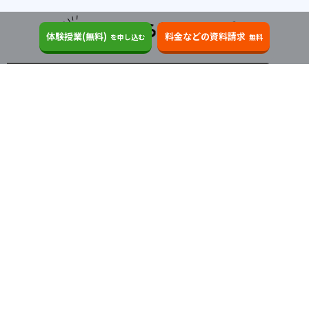
4
5
1
京都
大阪
北海道
エリアか
体験授業(無料)
料金などの資料請求
を申し込む
無料
1
1
北海道教育
北見工業
1
1
山形
福島県立医科
北海道・東北
1
1
4
北海道
青森県
岩手県
宮城県
秋田県
山形
宇都宮
埼玉
千葉
県
福島県
1
1
千葉県立保健医療
東京海洋
関東
5
3
東京学芸
東京農工
東京都
神奈川県
埼玉県
千葉県
茨城県
栃木
県
群馬県
1
1
お茶の水女子
電気通信
北陸
1
1
東京都立
横浜国立
新潟県
富山県
石川県
福井県
1
3
1
山梨
信州
新潟
中部
愛知県
静岡県
岐阜県
三重県
長野県
山梨県