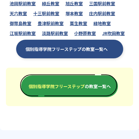
2
二松学舍大学附属柏
池田駅前教室
緑丘教室
旭丘教室
三国駅前教室
天六教室
十三駅前教室
塚本教室
庄内駅前教室
1
2
西武台千葉
光英VERITAS
御幣島教室
豊津駅前教室
粟生教室
緑地教室
2
東海大学付属浦安
江坂駅前教室
淡路駅前教室
小野原教室
JR吹田教室
3
1
流通経済大学付属柏
昭和学院
個別指導学院フリーステップの教室一覧へ
3
11
中央学院
東京学館浦安
5
2
秀明八千代
常総学院
個別指導学院フリーステップ
の教室一覧へ
1
筑波大学附属坂戸
大学の合格実績
1
2
北海道
名古屋