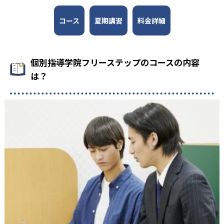
1
1
薬園台
千葉（市立）
コース
夏期講習
料金詳細
1
2
八千代
船橋東
2
1
幕張総合
鎌ケ谷
個別指導学院フリーステップのコースの内容
は？
1
慶應義塾女子
2
早稲田大学高等学院
1
早稲田大学系属早稲田実業
2
1
広尾学園
桐朋
1
4
城北
中央大学杉並
1
1
法政大学
國學院大學久我山