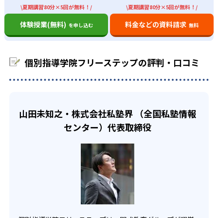
けている間、もう1人の生徒は演習に取り組むという指導形
別指導を低価格で受けられる「特設ユニットコース（小学
\夏期講習80分×5回が無料！/
\夏期講習80分×5回が無料！/
1
4
1
戸山
新宿
三田
式を採用している。この形式により、2人の生徒がタイムロ
生・中学生のみ）」や、小学校低学年向けの短時間集中型
スなく「解説」と「演習」を交互に行える、効率的な学習
体験授業(無料)
料金などの資料請求
を申し込む
無料
「40分コース」なども設定している。そのため、多様な形
を実現。80分間の授業時間で、インプット（内容理解）と
4
1
国分寺
小山台
で個別指導を受けたい人に向いている。
アウトプット（演習）をバランス良く進めることができ
進路相談に対応してもらいたい人向け
る。
2
7
出典：個別指導学院フリーステップ公式サイト
竹早
武蔵野北
個別指導学院フリーステップの評判・口コミ
03
フリーステップが各教室に配置している学習プランナー
どんなメリットがある？
1
3
は、生徒一人ひとりに向けた学習プランの作成だけでな
小松川
北園
厳選された講師と学習プランナー
く、進路指導などにも対応する。生徒の目標達成をナビゲ
個別指導学院フリーステップのメリットの一つは、小学校
ートする役割も担っているため、進路相談を塾に求める人
2
1
から大学入試まで一貫して通塾できることだ。中学/高校/大
小金井北
日野台
フリーステップでは、厳選された講師が効率的な個人別カ
山田未知之・株式会社私塾界 （全国私塾情報
に向いている。
学の全ての受験に対応した学習イベントやガイダンスも実
リキュラムに基づいて学習指導を行い、入試情報の提供や
センター）代表取締役
施しており、入試情報の提供や学習意欲の向上に関する支
1
1
学習意欲の向上支援も行っている。また、1教室に1名以上
豊多摩
調布北
援も実施。転塾のストレスなく、自身の能力・状態・目標
の学習プランナーを配置。この学習プランナーは、生徒一
を十分に把握した上で指導を受けることができる。
人ひとりに対応した学習プランを作成するとともに、家庭
3
2
城東
昭和
と講師の緻密な連携の支援も担う。また、生徒の合格プロ
またフリーステップは、教材開発機関として教育技術研究
デュース実績を共有する合格プロデューサーアワードを通
所を構えている。この研究所では、生徒が体系的な理解と
2
5
多摩科学技術
文京
じて、自らの能力向上にも取り組んでいる。
論理的な説明ができるよう、独自に教材を開発。この教材
により、苦手な部分を克服するだけの授業ではなく、点数
4
2
産業技術高専
上野
アップや第一志望校合格といった成果に直結する授業の構
成を可能にしている。