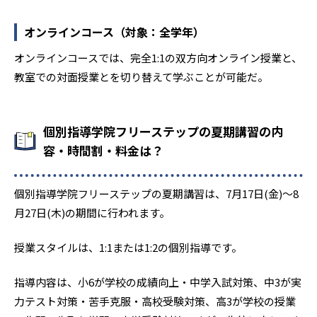
1
4
工学院大学附属
明星
オンラインコース（対象：全学年）
9
2
目白研心
足立学園
オンラインコースでは、完全1:1の双方向オンライン授業と、
教室での対面授業とを切り替えて学ぶことが可能だ。
1
帝京八王子
2
4
東海大学付属高輪台
桜丘
個別指導学院フリーステップの夏期講習の内
容・時間割・料金は？
15
大東文化大学第一
7
2
東京成徳大学
中村
個別指導学院フリーステップの夏期講習は、7月17日(金)〜8
月27日(木)の期間に行われます。
18
7
東亜学園
城西大学附属城西
授業スタイルは、1:1または1:2の個別指導です。
3
2
文化学園大学杉並
帝京
指導内容は、小6が学校の成績向上・中学入試対策、中3が実
4
二松学舍大学附属
力テスト対策・苦手克服・高校受験対策、高3が学校の授業