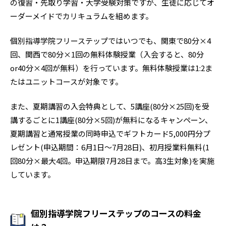
の復習・先取り学習・大学受験対策ですが、生徒に応じてオ
1
文京学院大学女子
ーダーメイドでカリキュラムを組めます。
2
23
佼成学園女子
豊島学院
個別指導学院フリーステップではいつでも、関東で80分×4
3
4
成立学園
保善
回、関西で80分×1回の無料体験授業（入会すると、80分
or40分×4回が無料）を行っています。無料体験授業は1:2ま
2
5
駒場学園
白梅学園
たはユニットコースが対象です。
1
10
京華女子
大成
また、夏期講習の入会特典として、5講座(80分×25回)を受
講するごとに1講座(80分×5回)が無料になるキャンペーン、
2
3
品川翔英
目黒学院
夏期講習と通常授業の同時申込でギフトカード5,000円分プ
レゼント(申込期間：6月1日〜7月28日)、初月授業料無料(1
5
8
東洋女子
東京立正
回80分×最大4回。申込期限7月28日まで。高3生対象)を実施
1
4
慶應義塾
法政大学第二
しています。
1
1
日本女子大学附属
横浜創英
個別指導学院フリーステップのコースの料金
1
1
慶應義塾志木
立教新座