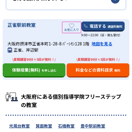
2
9
聖望学園
叡明
13
14
西武台
浦和学院
正雀駅前教室
電話する
通話料無料
22
3
浦和実業学園
武蔵越生
9:00～22:00（日・祝も受付）
大阪府摂津市正雀本町1-28-8 ﾊﾟｰｼﾓﾝ128 1階
地図を見る
1
1
花咲徳栄
市川
正雀、岸辺駅
\夏期講習80分×5回が無料！/
\夏期講習80分×5回が無料！/
4
1
専修大学松戸
芝浦工業大学柏
体験授業(無料)
料金などの資料請求
を申し込む
無料
1
1
日本大学習志野
麗澤
1
2
日出学園
千葉英和
大阪府にある個別指導学院フリーステップ
の教室
3
千葉商科大学付属
3
千葉日本大学第一
光風台教室
箕面教室
石橋教室
豊中駅前教室