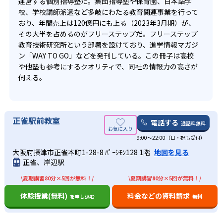
運営する個別指導塾だ。集団指導塾や保育園、日本語学
校、学校講師派遣など多岐にわたる教育関連事業を行って
1
2
川越女子
春日部
おり、年間売上は120億円にも上る（2023年3月期）が、
その大半を占めるのがフリーステップだ。フリーステップ
1
2
3
蕨
所沢北
浦和西
教育技術研究所という部署を設けており、進学情報マガジ
ン「WAY TO GO」などを発刊している。この冊子は高校
3
1
や他塾も参考にするクオリティで、同社の情報力の高さが
川口北
和光国際
伺える。
1
7
熊谷西
川口市立
2
2
川越南
さいたま市立浦和南
正雀駅前教室
電話する
通話料無料
7
2
9:00～22:00（日・祝も受付）
所沢
伊奈学園総合
大阪府摂津市正雀本町1-28-8 ﾊﾟｰｼﾓﾝ128 1階
地図を見る
1
2
3
正雀、岸辺駅
坂戸
与野
浦和北
\夏期講習80分×5回が無料！/
\夏期講習80分×5回が無料！/
3
2
所沢西
川口
体験授業(無料)
料金などの資料請求
を申し込む
無料
3
1
大宮南
東葛飾