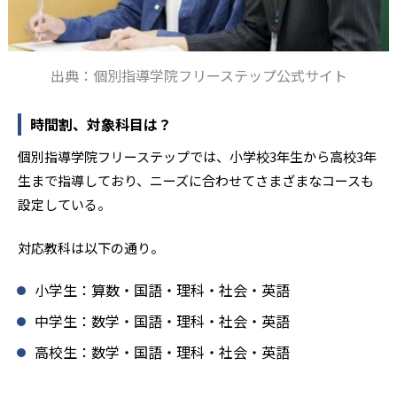
1
2
東京都市大学等々力
青稜
2
3
日本大学第二
朋優学院
出典：個別指導学院フリーステップ公式サイト
1
1
成蹊
國學院
時間割、対象科目は？
1
8
明治学院
東洋
個別指導学院フリーステップでは、小学校3年生から高校3年
4
13
5
淑徳
錦城
順天
生まで指導しており、ニーズに合わせてさまざまなコースも
設定している。
2
8
明治学院東村山
拓殖大学第一
対応教科は以下の通り。
3
1
成城学園
桐朋女子
小学生：算数・国語・理科・社会・英語
4
1
江戸川女子
かえつ有明
中学生：数学・国語・理科・社会・英語
5
1
東洋大学京北
専修大学附属
高校生：数学・国語・理科・社会・英語
6
4
東京電機大学
聖徳学園