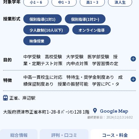
小1 ~ 6
中1 ~ 3
高1 ~ 3
浪人生
個別指導(1対1)
個別指導(1対2~)
少人数制(10人以下)
オンライン指導
映像授業
中学受験
高校受験
大学受験
医学部受験
授
業・定期テスト対策
内申点対策
学習習慣の定
着
総合型選抜(旧AO)対策
推薦入試対策
学校別
特化対策
中高一貫校生に対応
国公立大対策
特待生・奨学金制度あり
私大対策
共通テスト対
成
策
績保証制度あり
英検(英語検定)対策
授業の振替可能
漢検(漢字検定)対策
学習にPC・タ
数
学特化対策
ブレットを利用
英語・英会話特化対策
オンライン対応
1科目から受講
その他科目別
特化対策
可能
季節講習のみの受講可
自習室あり
正雀、岸辺駅
Google Map
大阪府摂津市正雀本町1-28-8 ﾊﾟｰｼﾓﾝ128 1階
最終更新日： 2024/12/13 16:02
総合情報
評判・口コミ
コース・料金