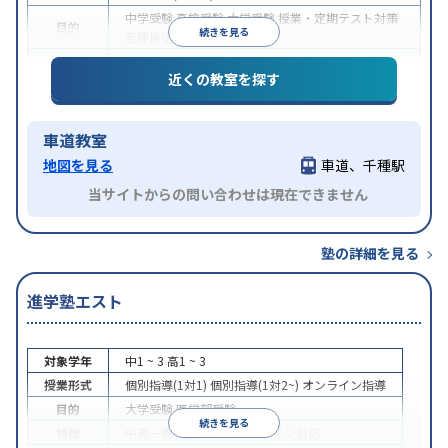
中学受験
高校受験
大学受験
授業・定期テスト対策
目的
続きを見る
各種検定対策
特徴
授業の振替可能
1科目から受講可能
近くの教室を探す
車道教室
地図を見る
車道、千種駅
当サイトからの問い合わせは現在できません
塾の詳細を見る
進学塾エスト
対象学年
中1 ~ 3
高1 ~ 3
授業形式
個別指導(1対1)
個別指導(1対2~)
オンライン指導
目的
大学受験
医学部受験
続きを見る
特徴
中高一貫校生に対応
オンライン対応