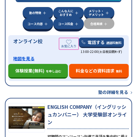
特徴
応
学習にPC・タブレットを利用
オンライン対応
1
科目から受講可能
こんな人に
メリット・
塾の特徴
おすすめ
デメリット
コース内容
コース料金
合格実績
オンライン校
電話する
通話料無料
13:00-22:00(土日祝日問わず)
地図を見る
体験授業(無料)
料金などの資料請求
を申し込む
無料
塾の詳細を見る
ENGLISH COMPANY（イングリッシ
ュカンパニー） 大学受験部オンライ
ン
短期間のマンツーマン指導で英語を集中的に鍛え