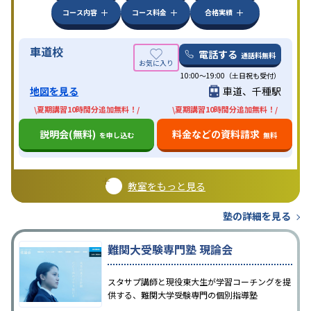
コース内容
コース料金
合格実績
車道校
電話する
通話料無料
10:00～19:00（土日祝も受付）
地図を見る
車道、千種駅
\夏期講習10時間分追加無料！/
\夏期講習10時間分追加無料！/
説明会(無料)
料金などの資料請求
を申し込む
無料
教室をもっと見る
塾の詳細を見る
難関大受験専門塾 現論会
スタサプ講師と現役東大生が学習コーチングを提
供する、難関大学受験専門の個別指導塾