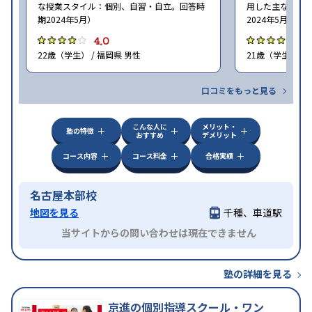
な授業スタイル：個別、自習・自立。回答時
用した主な授業
期2024年5月）
2024年5月）
4.0
4
22歳（学生） / 福岡県 男性
21歳（学生） / 
口コミをもっと見る
こんな人に
メリット・
塾の特徴
おすすめ
デメリット
コース内容
コース料金
合格実績
名古屋本部校
地図を見る
千種、車道駅
当サイトからの問い合わせは現在できません
塾の詳細を見る
京進の個別指導スクール・ワン