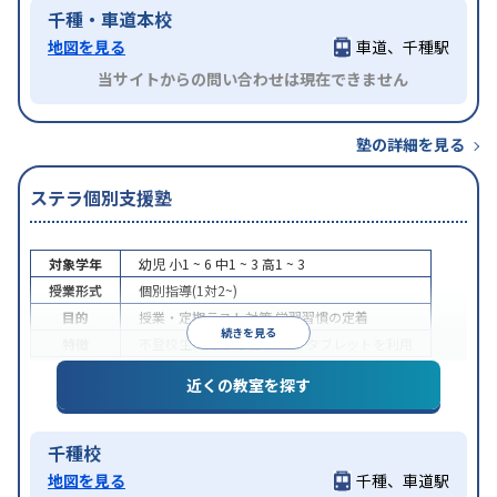
千種・車道本校
地図を見る
車道、千種駅
当サイトからの問い合わせは現在できません
塾の詳細を見る
ステラ個別支援塾
対象学年
幼児
小1 ~ 6
中1 ~ 3
高1 ~ 3
授業形式
個別指導(1対2~)
目的
授業・定期テスト対策
学習習慣の定着
続きを見る
特徴
不登校生に対応
学習にPC・タブレットを利用
近くの教室を探す
千種校
地図を見る
千種、車道駅