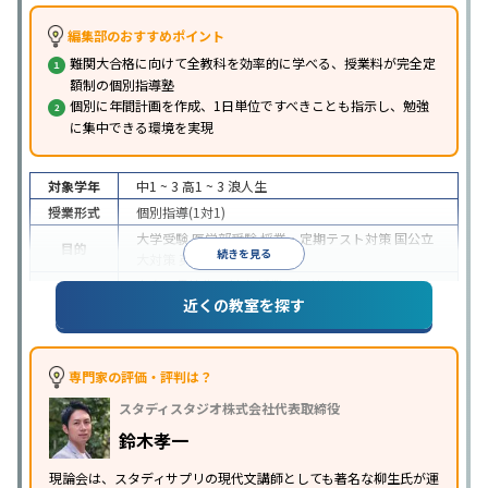
編集部のおすすめポイント
難関大合格に向けて全教科を効率的に学べる、授業料が完全定
額制の個別指導塾
個別に年間計画を作成、1日単位ですべきことも指示し、勉強
に集中できる環境を実現
対象学年
中1 ~ 3
高1 ~ 3
浪人生
授業形式
個別指導(1対1)
大学受験
医学部受験
授業・定期テスト対策
国公立
目的
続きを見る
大対策
英検(英語検定)対策
中高一貫校生に対応
授業の振替可能
オンライン対
特徴
近くの教室を探す
応
自習室あり
専門家の評価・評判は？
スタディスタジオ株式会社代表取締役
鈴木孝一
現論会は、スタディサプリの現代文講師としても著名な柳生氏が運