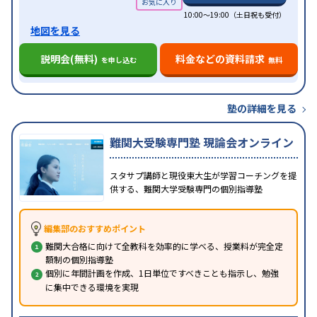
10:00～19:00（土日祝も受付）
地図を見る
説明会(無料)
料金などの資料請求
を申し込む
無料
塾の詳細を見る
難関大受験専門塾 現論会オンライン
スタサプ講師と現役東大生が学習コーチングを提
供する、難関大学受験専門の個別指導塾
編集部のおすすめポイント
難関大合格に向けて全教科を効率的に学べる、授業料が完全定
額制の個別指導塾
個別に年間計画を作成、1日単位ですべきことも指示し、勉強
に集中できる環境を実現