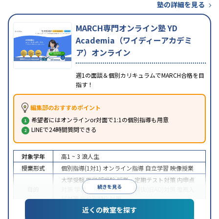
塾の詳細を見る
MARCH専門オンライン塾 YD
Academia（ワイディーアカデミ
ア）オンライン
週1の面談＆個別カリキュラムでMARCH合格を目
指す！
編集部のおすすめポイント
希望者にはオンラインor対面で1:1の個別指導も用意
LINEで24時間質問できる
対象学年
高1 ~ 3
浪人生
授業形式
個別指導(1対1)
オンライン指導
自立学習
映像授業
大学受験
医学部受験
授業・定期テスト対策
内申点
続きを見る
目的
対策
学習習慣の定着
総合型選抜(旧AO)対策
推薦入
試対策
学校別特化対策
近くの教室を探す
中高一貫校生に対応
授業の振替可能
不登校生に対