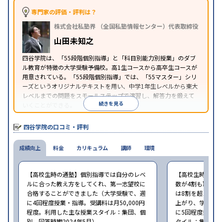
※2024年6月調査。
大学受験塾・予備校のアンケート調査方法
を参照
専門家の評価・評判は？
株式会社私塾界 （全国私塾情報センター）代表取締役
山田未知之
四谷学院は、「55段階個別指導」と「科目別能力別授業」のダブ
ル教育が特徴の大学受験予備校。高1生コースから高卒生コースが
用意されている。「55段階個別指導」では、「55マスター」シリ
ーズというオリジナルテキストを用い、中学1年生レベルから東大
レベルまでの問題をスモールステップで演習し、解答力を鍛えて
続きを見る
いくことができる。
四谷学院の口コミ・評判
成績向上
料金
カリキュラム
講師
環境
【高校生時の通塾】個別指導では自分のレベ
【高校生時の通
ルに合った教え方をしてくれ、第一志望校に
数が4割も取れな
合格することができました（大学受験で、週
は8割を超えるよ
に4回程度授業・指導。受講料は月50,000円
上がり、学年上
程度。利用した主な授業スタイル：集団、個
に5回程度授業・
別。回答時期2024年5月）
タイル：集団、個