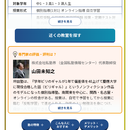
対象学年
中1 ~ 3
高1 ~ 3
浪人生
授業形式
個別指導(1対1)
オンライン指導
自立学習
高校受験
大学受験
医学部受験
授業・定期テスト対
続きを見る
策
内申点対策
学習習慣の定着
総合型選抜(旧AO)対
策
推薦入試対策
学校別特化対策
国公立大対策
私大
目的
対策
共通テスト対策
英検(英語検定)対策
漢検(漢字
近くの教室を探す
検定)対策
数学特化対策
英語・英会話特化対策
その
他科目別特化対策
中高一貫校生に対応
授業の振替可能
不登校生に対
専門家の評価・評判は？
応
学習にPC・タブレットを利用
オンライン対応
1
特徴
株式会社私塾界 （全国私塾情報センター）代表取締役
科目から受講可能
季節講習のみの受講可
発達障害
の子どもに対応
山田未知之
坪田塾は、『学年ビリのギャルが1年で偏差値を40上げて慶應大学
に現役合格した話（ビリギャル）』というノンフィクション作品
のモデルになった個別指導塾。南関東を中心に、関西・名古屋・
オンラインの校舎がある。授業は、自宅で予習をしてから授業に
臨む「反転学習」で進められる。効率のよい勉強法を身につけ、
続きを見る
自分一人で学習できる生徒を育てるための指導をしている。
こんな人に
メリット・
塾の特徴
おすすめ
デメリット