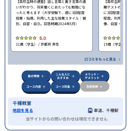
【高校生時の通塾】話し言葉と書き言葉の違
【高校生時の通
いがわかり、将来働くにあたっても勉強にな
期テストの点数
ったと考えます（大学受験で、週に3回程度
に3回程度授業・指
授業・指導。利用した主な授業スタイル：個
程度。利用した
別、自習・自立。回答時期2024年5月）
像、自習・自立。
5.0
5
21歳（学生） / 京都府 男性
19歳（学生） / 
口コミをもっと見る
こんな人に
メリット・
塾の特徴
おすすめ
デメリット
コース内容
コース料金
合格実績
千種教室
地図を見る
車道、千種駅
当サイトからの問い合わせは現在できません