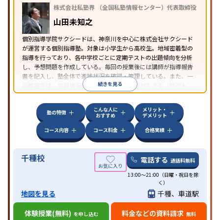
株式会社私塾界 （全国私塾情報センター）代表取締役
山田未知之
個別指導学院サクシードは、神奈川を中心に株式会社サクシード
が運営する個別指導塾。対象は小学生から高校生。地域密着型の
指導を行っており、各中学校ごとに定期テストの出題傾向を分析
し、予想問題を作成している。毎回の授業後には講師が指導報告
書を記入し、塾全体で進捗状況を確認・管理している。また、一
続きを見る
部教室では、学習状況に応じてプリント学習ができる「サクト
レ」というシステムを用いている。
こんな人に
メリット・
塾の特徴
おすすめ
デメリット
コース内容
コース料金
合格実績
千種校
電話する
通話料無料
13:00～21:00（日曜・祝日を除
く）
地図を見る
千種、車道駅
体験授業(無料)
料金などの資料請求
を申し込む
無料