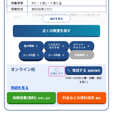
対象学年
中1 ~ 3
高1 ~ 3
浪人生
授業形式
個別指導(1対1)
大学受験
医学部受験
授業・定期テスト対策
国公立
目的
続きを見る
大対策
英検(英語検定)対策
中高一貫校生に対応
授業の振替可能
オンライン対
特徴
近くの教室を探す
応
自習室あり
こんな人に
メリット・
塾の特徴
おすすめ
デメリット
コース内容
コース料金
合格実績
オンライン校
電話する
通話料無料
9:00～18:00(土曜・日曜・祝日
を除く)
地図を見る
体験授業(無料)
料金などの資料請求
を申し込む
無料