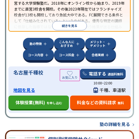
営する大学受験塾だ。2018年にオンライン校から始まり、2019年
までに直営3校舎を開校。その後2023年現在ではフランチャイズ
校舎が13校も開校しており急拡大中である。FC展開できる条件と
して「仕組み化されている」というのがある。優秀な特定の講師
続きを見る
に依存した指導ではなく、大学受験合格という結果が出る仕組み
が、現論会ではすでに構築できているということが読み取れる。
こんな人に
メリット・
塾の特徴
おすすめ
デメリット
コース内容
コース料金
合格実績
名古屋千種校
電話する
通話料無料
10:00~22:00
地図を見る
千種、車道駅
体験授業(無料)
料金などの資料請求
を申し込む
無料
塾の詳細を見る
個別指導学院サクシード