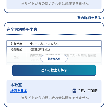
当サイトからの問い合わせは現在できません
塾の詳細を見る
完全個別塾千学舎
対象学年
中1 ~ 3
高1 ~ 3
浪人生
授業形式
個別指導(1対1)
高校受験
大学受験
授業・定期テスト対策
総合型選
目的
続きを見る
抜(旧AO)対策
推薦入試対策
特徴
授業の振替可能
1科目から受講可能
近くの教室を探す
本教室
地図を見る
千種、車道駅
当サイトからの問い合わせは現在できません