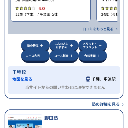
4.0
4
22歳（学生） / 千葉県 女性
24歳（会社員<正
口コミをもっと見る
こんな人に
メリット・
塾の特徴
おすすめ
デメリット
コース内容
コース料金
合格実績
千種校
地図を見る
千種、車道駅
当サイトからの問い合わせは現在できません
塾の詳細を見る
野田塾