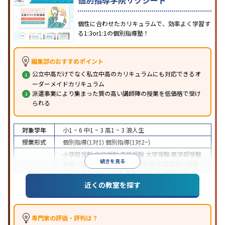
個性に合わせたカリキュラムで、効率よく学習す
る1:3or1:1の個別指導塾！
編集部のおすすめポイント
公立中高だけでなく私立中高のカリキュラムにも対応できるオ
ーダーメイドカリキュラム
派遣事業により集まった質の高い講師陣の授業を低価格で受け
られる
対象学年
小1 ~ 6
中1 ~ 3
高1 ~ 3
浪人生
授業形式
個別指導(1対1)
個別指導(1対2~)
小学校受験
中学受験
高校受験
大学受験
医学部受験
続きを見る
授業・定期テスト対策
内申点対策
学習習慣の定着
目的
総合型選抜(旧AO)対策
推薦入試対策
学校別特化対
策
国公立大対策
私大対策
共通テスト対策
英検(英
近くの教室を探す
語検定)対策
漢検(漢字検定)対策
数学特化対策
中高一貫校生に対応
授業の振替可能
不登校生に対
特徴
応
オンライン対応
1科目から受講可能
季節講習の
専門家の評価・評判は？
みの受講可
発達障害の子どもに対応
自習室あり