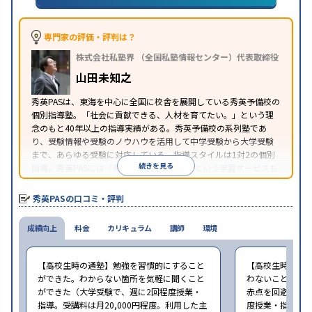
特徴
ブレットを利用
オンライン対応
1科目から受講可能
季節講習のみの受講可
自習室あり
※2024年6月調査。
大学受験塾・予備校のアンケート調査方法
を参照
専門家の評価・評判は？
株式会社私塾界 （全国私塾情報センター）代表取締役
山田未知之
秀英PASは、東海を中心に全国に校舎を展開している秀英予備校の
個別指導塾。「社会に貢献できる、人材を育てたい。」という理
念のもと40年以上の指導実績がある。秀英予備校の系列塾であ
り、受験情報や受験のノウハウを活用して中学受験から大学受験
まで、あらゆる受験に対応している。指導スタイルは1対2の個別
続きを見る
指導。秀英PASには「秀英PASオンライン」という学習サービスも
あり、自宅からも受講できる。
秀英PASの口コミ・評判
成績向上
料金
カリキュラム
講師
環境
【高校生時の通塾】勉強を習慣的にすること
【高校生時の通
ができた。わからない箇所を気軽に聞くこと
わないことがあ
ができた（大学受験で、週に2回程度授業・
赤点を回避できた
指導。受講料は月20,000円程度。利用した主
度授業・指導。受