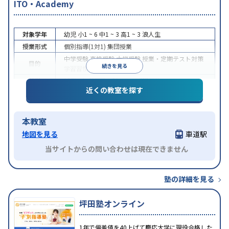
ITO・Academy
対象学年
幼児
小1 ~ 6
中1 ~ 3
高1 ~ 3
浪人生
授業形式
個別指導(1対1)
集団授業
中学受験
高校受験
大学受験
授業・定期テスト対策
目的
続きを見る
学習習慣の定着
特徴
授業の振替可能
1科目から受講可能
近くの教室を探す
本教室
地図を見る
車道駅
当サイトからの問い合わせは現在できません
塾の詳細を見る
坪田塾オンライン
1年で偏差値を40上げて慶応大学に現役合格した