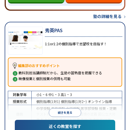
塾の詳細を見る
秀英PAS
1:1or1:2の個別指導で志望校を目指す！
編集部のおすすめポイント
教科別担当講師制だから、生徒の習熟度を把握できる
映像授業と個別授業の併用も可能
対象学年
小1 ~ 6
中1 ~ 3
高1 ~ 3
授業形式
個別指導(1対1)
個別指導(1対2~)
オンライン指導
中学受験
高校受験
大学受験
医学部受験
授業・定期
続きを見る
目的
テスト対策
内申点対策
学習習慣の定着
国公立大対
策
私大対策
共通テスト対策
英検(英語検定)対策
近くの教室を探す
入塾に学力基準あり
授業の振替可能
学習にPC・タ