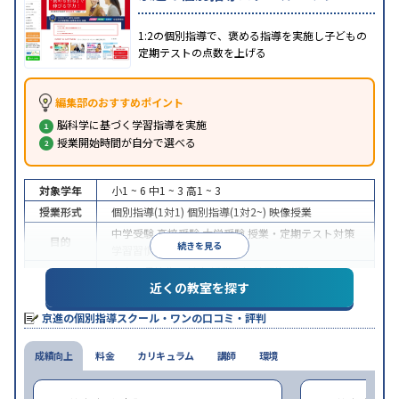
1:2の個別指導で、褒める指導を実施し子どもの
定期テストの点数を上げる
編集部のおすすめポイント
脳科学に基づく学習指導を実施
授業開始時間が自分で選べる
対象学年
小1 ~ 6
中1 ~ 3
高1 ~ 3
授業形式
個別指導(1対1)
個別指導(1対2~)
映像授業
中学受験
高校受験
大学受験
授業・定期テスト対策
目的
続きを見る
学習習慣の定着
中高一貫校生に対応
授業の振替可能
学習にPC・タ
特徴
近くの教室を探す
ブレットを利用
季節講習のみの受講可
※2024年6月調査。
大学受験塾・予備校のアンケート調査方法
を参照
京進の個別指導スクール・ワンの口コミ・評判
成績向上
料金
カリキュラム
講師
環境