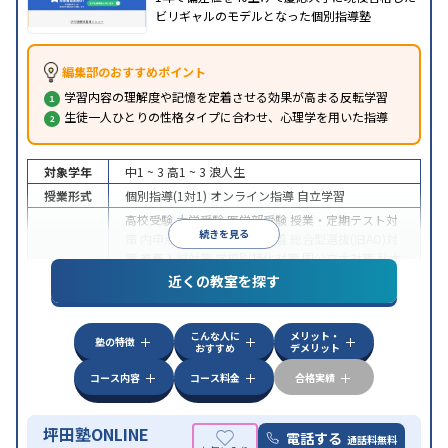
ビリギャルのモデルとなった個別指導塾
編集部のおすすめポイント
学習内容の理解度や記憶を定着させる効果が高まる反転学習
生徒一人ひとりの性格タイプに合わせ、心理学を用いた指導
対象学年
中1 ~ 3
高1 ~ 3
浪人生
授業形式
個別指導(1対1)
オンライン指導
自立学習
高校受験
大学受験
医学部受験
授業・定期テスト対
続きを見る
策
内申点対策
学習習慣の定着
総合型選抜(旧AO)対
策
推薦入試対策
学校別特化対策
国公立大対策
私大
目的
対策
共通テスト対策
英検(英語検定)対策
漢検(漢字
近くの教室を探す
検定)対策
数学特化対策
英語・英会話特化対策
その
他科目別特化対策
こんな人に
メリット・
中高一貫校生に対応
授業の振替可能
不登校生に対
塾の特徴
おすすめ
デメリット
応
学習にPC・タブレットを利用
オンライン対応
1
特徴
科目から受講可能
季節講習のみの受講可
発達障害
コース内容
コース料金
合格実績
の子どもに対応
坪田塾ONLINE
電話する
通話料無料