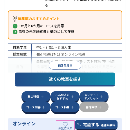
る
編集部のおすすめポイント
3か月と6か月のコースを用意
高校の元英語教員も講師として在籍
対象学年
中1 ~ 3
高1 ~ 3
浪人生
授業形式
個別指導(1対1)
オンライン指導
高校受験
大学受験
授業・定期テスト対策
内申点対
続きを見る
目的
策
学習習慣の定着
国公立大対策
私大対策
共通テス
ト対策
英検(英語検定)対策
英語・英会話特化対策
近くの教室を探す
中高一貫校生に対応
授業の振替可能
不登校生に対
特徴
応
学習にPC・タブレットを利用
オンライン対応
1
科目から受講可能
こんな人に
メリット・
塾の特徴
おすすめ
デメリット
コース内容
コース料金
合格実績
オンライン
電話する
通話料無料