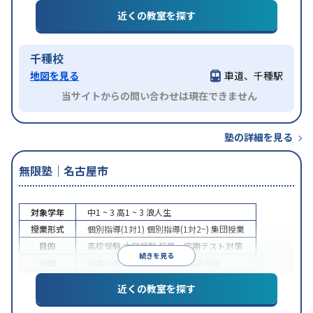
近くの教室を探す
千種校
地図を見る
車道、千種駅
当サイトからの問い合わせは現在できません
塾の詳細を見る
無限塾｜名古屋市
対象学年
中1 ~ 3
高1 ~ 3
浪人生
授業形式
個別指導(1対1)
個別指導(1対2~)
集団授業
目的
高校受験
大学受験
授業・定期テスト対策
続きを見る
特徴
授業の振替可能
1科目から受講可能
近くの教室を探す