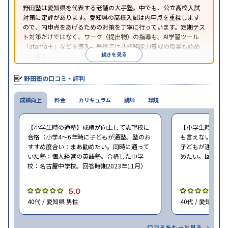
野田塾は愛知県を代表する老舗の大手塾。中でも、公立高校入試
対策に定評があります。愛知県の高校入試は内申点を重視します
ので、内申点をあげるための対策を丁寧に行っています。定期テス
ト対策だけではなく、ワーク（提出物）の指導も。AI学習ツール
「atama＋」などを導入。最近では非認知能力養成の授業も始め
続きを見る
ています。
野田塾の口コミ・評判
成績向上
料金
カリキュラム
講師
環境
【小学生時の通塾】成績が向上して志望校に
【小学生時の通
合格（小学4〜6年時に子どもが通塾。塾のお
も言えないが、期
すすめ度合い：まあ勧めたい。同時に通って
子どもが通塾。
いた塾：個人経営の英語塾。合格した中学
めたい。回答時期2
校：名古屋中学校。回答時期2023年11月）
5.0
4
40代 / 愛知県 男性
40代 / 愛知県 女
口コミをもっと見る