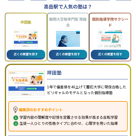
高岳駅で人気の塾は？
難関大受験専門塾 現論
個別指導学院サクシー
坪田塾
会
ド
近くの教室を探す
近くの教室を探す
近くの教室を探す
坪田塾
1年で偏差値を40上げて慶応大学に現役合格した
ビリギャルのモデルとなった個別指導塾
編集部のおすすめポイント
学習内容の理解度や記憶を定着させる効果が高まる反転学習
生徒一人ひとりの性格タイプに合わせ、心理学を用いた指導