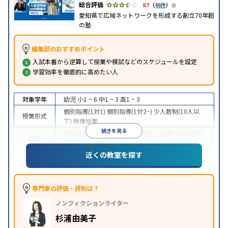
※
3.7
（
46件
）
愛知県で広域ネットワークを形成する創立70年超
の塾
編集部のおすすめポイント
入試本番から逆算して授業や模試などのスケジュールを設定
学習効率を徹底的に高めたい人
対象学年
幼児
小1 ~ 6
中1 ~ 3
高1 ~ 3
個別指導(1対1)
個別指導(1対2~)
少人数制(10人以
授業形式
下)
映像授業
続きを見る
中学受験
高校受験
大学受験
授業・定期テスト対策
目的
学習習慣の定着
近くの教室を探す
授業の振替可能
学習にPC・タブレットを利用
自習
特徴
室あり
※2023年10月調査。
小学校高学年の集団塾アンケート調査方法
を参照
専門家の評価・評判は？
ノンフィクションライター
杉浦由美子