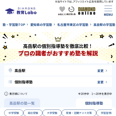
塾・学習塾TOP
愛知県の学習塾
名古屋市東区の学習塾
高岳駅の学習塾
高岳駅の個別指導塾を徹底比較！
プロの識者がおすすめ塾を解説
高岳駅
変更
個別指導塾
変更
表示順について
全20件中 1〜20件を表示中
高岳駅の塾一覧
個別指導塾
中学受験
高校受験
大学受験
授業・定期テスト対策
学習習慣の