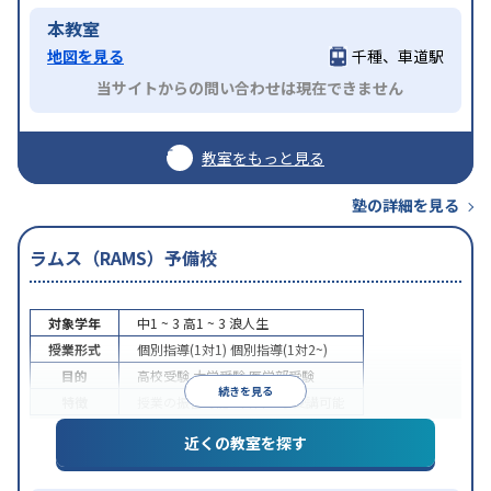
本教室
地図を見る
千種、車道駅
当サイトからの問い合わせは現在できません
教室をもっと見る
塾の詳細を見る
ラムス（RAMS）予備校
対象学年
中1 ~ 3
高1 ~ 3
浪人生
授業形式
個別指導(1対1)
個別指導(1対2~)
目的
高校受験
大学受験
医学部受験
続きを見る
特徴
授業の振替可能
1科目から受講可能
近くの教室を探す