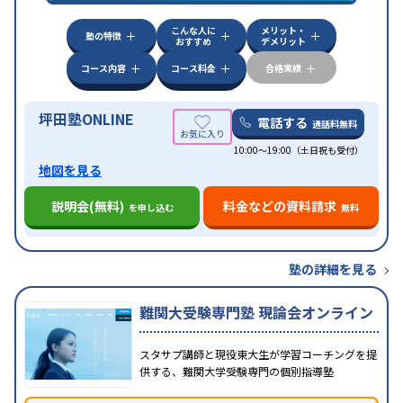
他科目別特化対策
こんな人に
メリット・
中高一貫校生に対応
授業の振替可能
不登校生に対
塾の特徴
おすすめ
デメリット
応
学習にPC・タブレットを利用
オンライン対応
1
特徴
科目から受講可能
季節講習のみの受講可
発達障害
コース内容
コース料金
合格実績
の子どもに対応
坪田塾ONLINE
電話する
通話料無料
10:00～19:00（土日祝も受付）
地図を見る
説明会(無料)
料金などの資料請求
を申し込む
無料
塾の詳細を見る
難関大受験専門塾 現論会オンライン
スタサプ講師と現役東大生が学習コーチングを提
供する、難関大学受験専門の個別指導塾