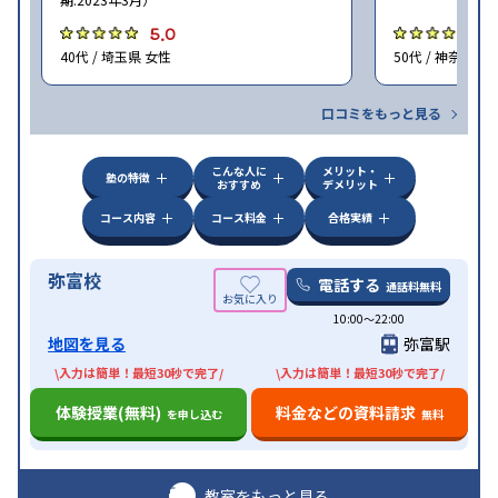
5.0
4
40代 / 埼玉県 女性
50代 / 神奈川県
口コミをもっと見る
こんな人に
メリット・
塾の特徴
おすすめ
デメリット
コース内容
コース料金
合格実績
弥富校
電話する
通話料無料
10:00〜22:00
地図を見る
弥富駅
\入力は簡単！最短30秒で完了/
\入力は簡単！最短30秒で完了/
体験授業(無料)
料金などの資料請求
を申し込む
無料
教室をもっと見る