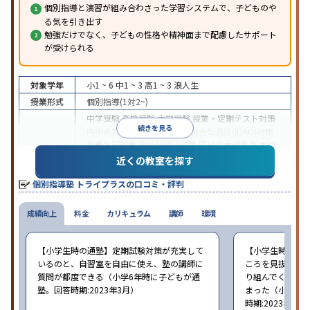
個別指導と演習が組み合わさった学習システムで、子どものや
る気を引き出す
勉強だけでなく、子どもの性格や精神面まで配慮したサポート
が受けられる
対象学年
小1 ~ 6
中1 ~ 3
高1 ~ 3
浪人生
授業形式
個別指導(1対2~)
中学受験
高校受験
大学受験
授業・定期テスト対策
続きを見る
内申点対策
学習習慣の定着
総合型選抜(旧AO)対策
推薦入試対策
学校別特化対策
国公立大対策
私大対
目的
策
共通テスト対策
英検(英語検定)対策
漢検(漢字検
近くの教室を探す
定)対策
数学特化対策
英語・英会話特化対策
その他
個別指導塾 トライプラスの口コミ・評判
科目別特化対策
中高一貫校生に対応
授業の振替可能
不登校生に対
成績向上
特徴
料金
応
学習にPC・タブレットを利用
カリキュラム
講師
環境
1科目から受講可
能
季節講習のみの受講可
自習室あり
※2023年3月調査。
小学校高学年の個別指導塾アンケート調査方法
を参
【小学生時の通塾】定期試験対策が充実して
【小学生時の通
照
いるのと、自習室を自由に使え、塾の講師に
ころを見抜いて
質問が都度できる（小学6年時に子どもが通
り組んでくれた
塾。回答時期:2023年3月）
まった（小学5〜
時期:2023年3月