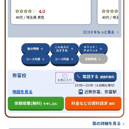
4.0
4
40代 / 埼玉県 男性
40代 / 埼玉県 女
口コミをもっと見る
こんな人に
メリット・
塾の特徴
おすすめ
デメリット
コース内容
コース料金
合格実績
弥富校
電話する
通話料無料
10:00～22:00（土日祝も受付）
地図を見る
近鉄弥富、弥富駅
体験授業(無料)
料金などの資料請求
を申し込む
無料
塾の詳細を見る