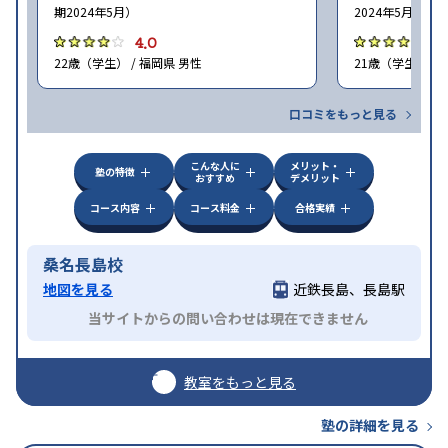
期2024年5月）
2024年5月）
4.0
4
22歳（学生） / 福岡県 男性
21歳（学生） / 
口コミをもっと見る
こんな人に
メリット・
塾の特徴
おすすめ
デメリット
コース内容
コース料金
合格実績
桑名長島校
地図を見る
近鉄長島、長島駅
当サイトからの問い合わせは現在できません
教室をもっと見る
塾の詳細を見る