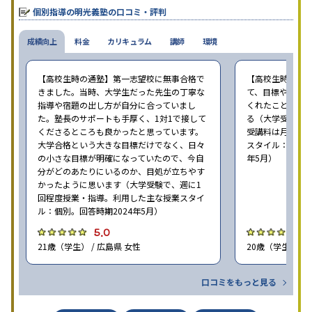
個別指導の明光義塾の口コミ・評判
成績向上
料金
カリキュラム
講師
環境
【高校生時の通塾】第一志望校に無事合格で
【高校生時の通
きました。当時、大学生だった先生の丁寧な
て、目標や勉強
指導や宿題の出し方が自分に合っていまし
くれたことが、
た。塾長のサポートも手厚く、1対1で接して
る（大学受験で、
くださるところも良かったと思っています。
受講料は月35,
大学合格という大きな目標だけでなく、日々
スタイル：個別、
の小さな目標が明確になっていたので、今自
年5月）
分がどのあたりにいるのか、目処が立ちやす
かったように思います（大学受験で、週に1
回程度授業・指導。利用した主な授業スタイ
ル：個別。回答時期2024年5月）
5.0
4
21歳（学生） / 広島県 女性
20歳（学生） / 
口コミをもっと見る