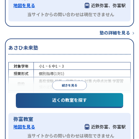
地図を見る
近鉄弥富、弥富駅
当サイトからの問い合わせは現在できません
塾の詳細を見る
あさひ未来塾
対象学年
小1 ~ 6
中1 ~ 3
授業形式
個別指導(1対1)
高校受験
授業・定期テスト対策
内申点対策
学習習
目的
続きを見る
慣の定着
特徴
授業の振替可能
近くの教室を探す
弥富教室
地図を見る
近鉄弥富、弥富駅
当サイトからの問い合わせは現在できません