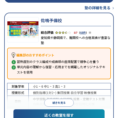
塾の詳細を見る
佐鳴予備校
※
3.7
（
68件
）
愛知県や静岡県で、難関校への合格実績が豊富な
塾
編集部のおすすめポイント
習熟度別のクラス編成や成績順の座席配置で競争心を養う
単元内容の理解から復習・応用までを網羅したオリジナルテキ
ストを使用
対象学年
小1 ~ 6
中1 ~ 3
高1 ~ 3
授業形式
個別指導(1対2~)
集団授業
自立学習
映像授業
中学受験
高校受験
大学受験
授業・定期テスト対策
目的
続きを見る
内申点対策
学習習慣の定着
学校別特化対策
授業の振替可能
学習にPC・タブレットを利用
1科
特徴
近くの教室を探す
目から受講可能
季節講習のみの受講可