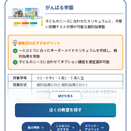
がんばる学園
子どものニーズに合わせたカリキュラムと、手厚
い定期テスト対策が可能な個別指導塾
編集部のおすすめポイント
一人ひとりに合ったオーダーメイドカリキュラムを作成し、個
別指導を実施
子どものニーズに合わせてオプション講座を適宜選択可能
対象学年
小1 ~ 6
中1 ~ 3
高1 ~ 3
浪人生
授業形式
個別指導(1対1)
個別指導(1対2~)
中学受験
高校受験
大学受験
内申点対策
学習習慣の
続きを見る
定着
総合型選抜(旧AO)対策
推薦入試対策
学校別特
目的
化対策
共通テスト対策
英検(英語検定)対策
漢検(漢
字検定)対策
英語・英会話特化対策
近くの教室を探す
中高一貫校生に対応
授業の振替可能
不登校生に対
特徴
応
1科目から受講可能
季節講習のみの受講可
自習
こんな人に
メリット・
室あり
塾の特徴
おすすめ
デメリット