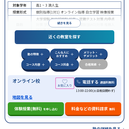
対象学年
高1 ~ 3
浪人生
授業形式
個別指導(1対1)
オンライン指導
自立学習
映像授業
大学受験
医学部受験
授業・定期テスト対策
内申点
続きを見る
目的
対策
学習習慣の定着
総合型選抜(旧AO)対策
推薦入
試対策
学校別特化対策
近くの教室を探す
中高一貫校生に対応
授業の振替可能
不登校生に対
特徴
応
学習にPC・タブレットを利用
オンライン対応
1
科目から受講可能
こんな人に
メリット・
塾の特徴
おすすめ
デメリット
コース内容
コース料金
合格実績
オンライン校
電話する
通話料無料
13:00-22:00(土日祝日問わず)
地図を見る
体験授業(無料)
料金などの資料請求
を申し込む
無料
塾の詳細を見る