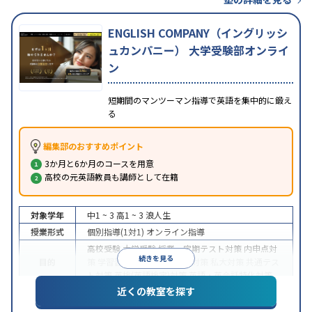
ENGLISH COMPANY（イングリッシ
ュカンパニー） 大学受験部オンライ
ン
短期間のマンツーマン指導で英語を集中的に鍛え
る
編集部のおすすめポイント
3か月と6か月のコースを用意
高校の元英語教員も講師として在籍
対象学年
中1 ~ 3
高1 ~ 3
浪人生
授業形式
個別指導(1対1)
オンライン指導
高校受験
大学受験
授業・定期テスト対策
内申点対
続きを見る
目的
策
学習習慣の定着
国公立大対策
私大対策
共通テス
ト対策
英検(英語検定)対策
英語・英会話特化対策
近くの教室を探す
中高一貫校生に対応
授業の振替可能
不登校生に対
特徴
応
学習にPC・タブレットを利用
オンライン対応
1