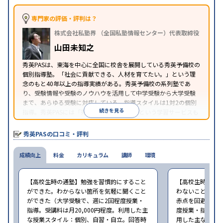
季節講習のみの受講可
自習室あり
※2024年6月調査。
大学受験塾・予備校のアンケート調査方法
を参照
専門家の評価・評判は？
株式会社私塾界 （全国私塾情報センター）代表取締役
山田未知之
秀英PASは、東海を中心に全国に校舎を展開している秀英予備校の
個別指導塾。「社会に貢献できる、人材を育てたい。」という理
念のもと40年以上の指導実績がある。秀英予備校の系列塾であ
り、受験情報や受験のノウハウを活用して中学受験から大学受験
まで、あらゆる受験に対応している。指導スタイルは1対2の個別
続きを見る
指導。秀英PASには「秀英PASオンライン」という学習サービスも
あり、自宅からも受講できる。
秀英PASの口コミ・評判
成績向上
料金
カリキュラム
講師
環境
【高校生時の通塾】勉強を習慣的にすること
【高校生時の通
ができた。わからない箇所を気軽に聞くこと
わないことがあ
ができた（大学受験で、週に2回程度授業・
赤点を回避できた
指導。受講料は月20,000円程度。利用した主
度授業・指導。受
な授業スタイル：個別、自習・自立。回答時
用した主な授業