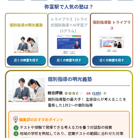
弥富駅で人気の塾は？
トライプラス【トライ
個別指導塾 トライプラ
個別指導の明光義塾
式個別指導×AI学習プ
ス
ログラム】
近くの教室を探す
近くの教室を探す
近くの教室を探す
個別指導の明光義塾
※
3.6
（
53件
）
個別指導塾の最大手！ 生徒自らが考えることを
重視した1対2〜の個別指導
編集部のおすすめポイント
テストや受験で発揮できる考える力を養う対話型の授業
地域の学校を熟知しており、定期テストの範囲に合わせた対策