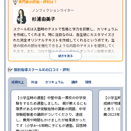
専門家の評価・評判は？
中高一貫校生に対応
オンライン対応
1科目から受講
特徴
ノンフィクションライター
可能
季節講習のみの受講可
自習室あり
※2023年3月調査。
小学校高学年の個別指導塾アンケート調査方法
を参
杉浦由美子
照
スクールIEは入塾時のテストで性格と学力を診断し、カリキュラム
を作成してくれます。特に注目なのは、各生徒にカスタマイズさ
れた完全オリジナルテキストを作成してくれるという点です。生
徒の弱点の部分を強化できるような内容のテキストを提供してく
れます。また、コロナ禍よりずっと前からオンライン授業を導入
続きを見る
し、ノウハウもしっかりとしています。AIやICTの活用の先駆者的
な個別指導塾です。
個別指導スクールIEの口コミ・評判
成績向上
料金
カリキュラム
講師
環境
【小学生時の通塾】中堅中高一貫校の中学受
【小学生時の通
験をするため通塾しました。 親が教えるにも
成績が物凄く悪
限界がある中学受験独特の算数の問題、中学
と思う（小学6年
受験経験者の講師がついてくださり、達成
期:2023年3月）
し、費用や時間もかけましたが結果良かった
です（小学4〜6年時に子どもが通塾。回答時
期:2023年3月）