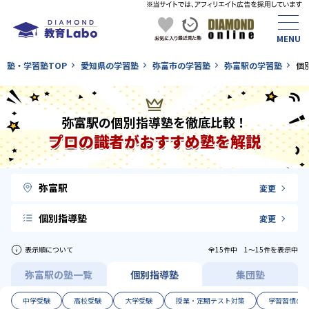
塾・学習塾TOP
愛知県の学習塾
弥富市の学習塾
弥富駅の学習塾
個
弥富駅の個別指導塾を徹底比較！
プロの識者がおすすめ塾を解説
弥富駅
変更
個別指導塾
変更
表示順について
全15件中 1〜15件を表示中
弥富駅の塾一覧
個別指導塾
集団塾
中学受験
高校受験
大学受験
授業・定期テスト対策
学習習慣の