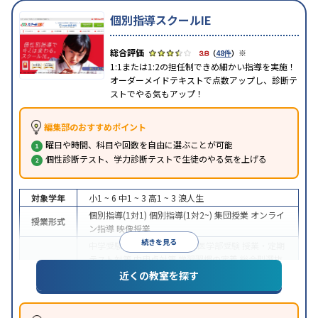
個別指導スクールIE
※
3.8
（
48件
）
1:1または1:2の担任制できめ細かい指導を実施！
オーダーメイドテキストで点数アップし、診断テ
ストでやる気もアップ！
編集部のおすすめポイント
曜日や時間、科目や回数を自由に選ぶことが可能
個性診断テスト、学力診断テストで生徒のやる気を上げる
対象学年
小1 ~ 6
中1 ~ 3
高1 ~ 3
浪人生
個別指導(1対1)
個別指導(1対2~)
集団授業
オンライ
授業形式
ン指導
映像授業
続きを見る
中学受験
高校受験
大学受験
医学部受験
授業・定期
テスト対策
内申点対策
学習習慣の定着
総合型選抜
(旧AO)対策
推薦入試対策
学校別特化対策
国公立大
近くの教室を探す
目的
対策
私大対策
共通テスト対策
英検(英語検定)対策
漢検(漢字検定)対策
数学特化対策
その他科目別特化
対策