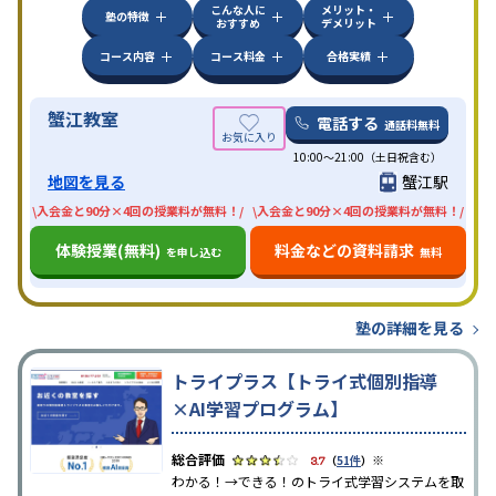
こんな人に
メリット・
塾の特徴
おすすめ
デメリット
コース内容
コース料金
合格実績
蟹江教室
電話する
通話料無料
10:00〜21:00（土日祝含む）
地図を見る
蟹江駅
\入会金と90分×4回の授業料が無料！/
\入会金と90分×4回の授業料が無料！/
体験授業(無料)
料金などの資料請求
を申し込む
無料
塾の詳細を見る
トライプラス【トライ式個別指導
×AI学習プログラム】
※
3.7
（
51件
）
わかる！→できる！のトライ式学習システムを取