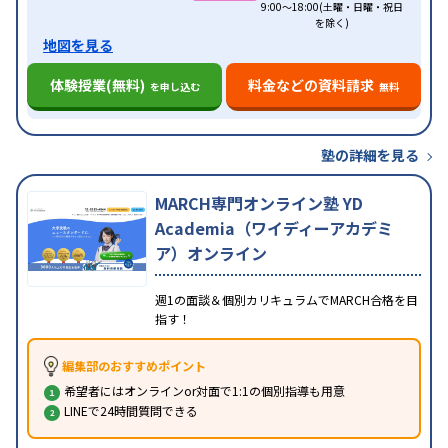
9:00～18:00(土曜・日曜・祝日
を除く)
地図を見る
体験授業(無料)
料金などの資料請求
を申し込む
無料
塾の詳細を見る
MARCH専門オンライン塾 YD
Academia（ワイディーアカデミ
ア）オンライン
週1の面談＆個別カリキュラムでMARCH合格を目
指す！
編集部のおすすめポイント
希望者にはオンラインor対面で1:1の個別指導も用意
LINEで24時間質問できる