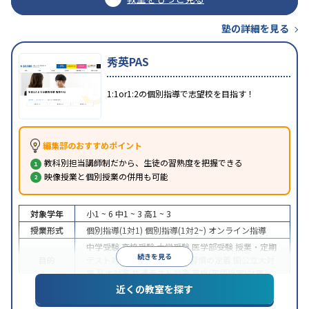
塾の詳細を見る
秀英PAS
1:1or1:2の個別指導で志望校を目指す！
編集部のおすすめポイント
教科別担当講師制だから、生徒の習熟度を把握できる
映像授業と個別授業の併用も可能
対象学年
小1 ~ 6
中1 ~ 3
高1 ~ 3
授業形式
個別指導(1対1)
個別指導(1対2~)
オンライン指導
中学受験
高校受験
大学受験
医学部受験
授業・定期
続きを見る
目的
テスト対策
内申点対策
学習習慣の定着
国公立大対
策
私大対策
共通テスト対策
英検(英語検定)対策
近くの教室を探す
入塾に学力基準あり
授業の振替可能
学習にPC・タ
特徴
ブレットを利用
オンライン対応
1科目から受講可能