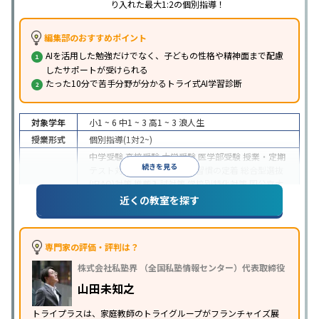
り入れた最大1:2の個別指導！
編集部のおすすめポイント
AIを活用した勉強だけでなく、子どもの性格や精神面まで配慮
したサポートが受けられる
たった10分で苦手分野が分かるトライ式AI学習診断
対象学年
小1 ~ 6
中1 ~ 3
高1 ~ 3
浪人生
授業形式
個別指導(1対2~)
中学受験
高校受験
大学受験
医学部受験
授業・定期
続きを見る
テスト対策
内申点対策
学習習慣の定着
総合型選抜
(旧AO)対策
推薦入試対策
学校別特化対策
国公立大
目的
対策
私大対策
共通テスト対策
英検(英語検定)対策
近くの教室を探す
漢検(漢字検定)対策
数学特化対策
英語・英会話特化
対策
その他科目別特化対策
中高一貫校生に対応
授業の振替可能
不登校生に対
専門家の評価・評判は？
応
学習にPC・タブレットを利用
オンライン対応
1
特徴
株式会社私塾界 （全国私塾情報センター）代表取締役
科目から受講可能
季節講習のみの受講可
発達障害
の子どもに対応
自習室あり
山田未知之
※2023年3月調査。
小学校高学年の個別指導塾アンケート調査方法
を参
トライプラスは、家庭教師のトライグループがフランチャイズ展
照