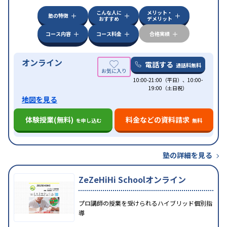
科目から受講可能
こんな人に
メリット・
塾の特徴
おすすめ
デメリット
コース内容
コース料金
合格実績
オンライン
電話する
通話料無料
10:00-21:00（平日）、10:00-
19:00（土日祝）
地図を見る
体験授業(無料)
料金などの資料請求
を申し込む
無料
塾の詳細を見る
ZeZeHiHi Schoolオンライン
プロ講師の授業を受けられるハイブリッド個別指
導