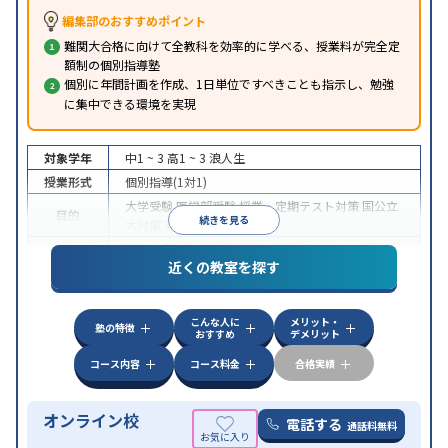
編集部のおすすめポイント
難関大合格に向けて全教科を効率的に学べる、授業料が完全定
額制の個別指導塾
個別に年間計画を作成、1日単位ですべきことも指示し、勉強
に集中できる環境を実現
対象学年
中1 ~ 3
高1 ~ 3
浪人生
授業形式
個別指導(1対1)
大学受験
医学部受験
授業・定期テスト対策
国公立
目的
続きを見る
大対策
英検(英語検定)対策
中高一貫校生に対応
授業の振替可能
オンライン対
特徴
近くの教室を探す
応
自習室あり
こんな人に
メリット・
塾の特徴
おすすめ
デメリット
コース内容
コース料金
合格実績
オンライン校
電話する
通話料無料