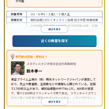
が可能
対象学年
小1 ~ 6
中1 ~ 3
高1 ~ 3
浪人生
授業形式
個別指導(1対2~)
オンライン指導
自立学習
映像授業
中学受験
高校受験
大学受験
医学部受験
授業・定期
続きを見る
テスト対策
内申点対策
学習習慣の定着
総合型選抜
(旧AO)対策
推薦入試対策
学校別特化対策
国公立大
目的
対策
私大対策
共通テスト対策
英検(英語検定)対策
近くの教室を探す
漢検(漢字検定)対策
数学特化対策
英語・英会話特化
対策
その他科目別特化対策
中高一貫校生に対応
特待生・奨学金制度あり
授業
専門家の評価・評判は？
の振替可能
不登校生に対応
学習にPC・タブレット
スタディスタジオ株式会社代表取締役
特徴
を利用
オンライン対応
1科目から受講可能
季節講
習のみの受講可
発達障害の子どもに対応
自習室あ
鈴木孝一
り
※2023年3月調査。
小学校高学年の個別指導塾アンケート調査方法
を参
東証プライム上場の（株）明光ネットワークジャパンが運営して
おり、売上や教室数、生徒数などの情報も公開されている。全国
照
で1700校以上があり、個別指導塾の中でNo.1だ。400校が直営
で、残り1300校はフランチャイズ校である。フランチャイズでこ
れだけ多くの校舎が運営されていることから、ノウハウがマニュ
続きを見る
アル化され、特定の優秀な人材に依存しない教育が実現できてい
ることが推測される。