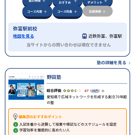
塾の特徴
おすすめ
デメリット
コース内容
コース料金
合格実績
弥富駅前校
地図を見る
近鉄弥富、弥富駅
当サイトからの問い合わせは現在できません
塾の詳細を見る
野田塾
※
3.7
（
46件
）
愛知県で広域ネットワークを形成する創立70年超
の塾
編集部のおすすめポイント
入試本番から逆算して授業や模試などのスケジュールを設定
学習効率を徹底的に高めたい人