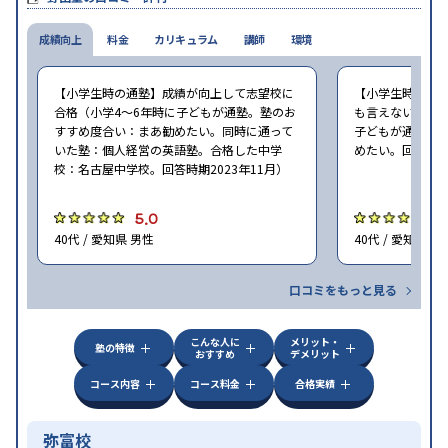
成績向上
料金
カリキュラム
講師
環境
【小学生時の通塾】成績が向上して志望校に
【小学生時の通
合格（小学4〜6年時に子どもが通塾。塾のお
も言えないが、期
すすめ度合い：まあ勧めたい。同時に通って
子どもが通塾。
いた塾：個人経営の英語塾。合格した中学
めたい。回答時期2
校：名古屋中学校。回答時期2023年11月）
5.0
4
40代 / 愛知県 男性
40代 / 愛知県 女
口コミをもっと見る
こんな人に
メリット・
塾の特徴
おすすめ
デメリット
コース内容
コース料金
合格実績
弥富校