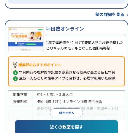
塾の詳細を見る
坪田塾オンライン
1年で偏差値を40上げて慶応大学に現役合格した
ビリギャルのモデルとなった個別指導塾
編集部のおすすめポイント
学習内容の理解度や記憶を定着させる効果が高まる反転学習
生徒一人ひとりの性格タイプに合わせ、心理学を用いた指導
対象学年
中1 ~ 3
高1 ~ 3
浪人生
授業形式
個別指導(1対1)
オンライン指導
自立学習
高校受験
大学受験
医学部受験
授業・定期テスト対
続きを見る
策
内申点対策
学習習慣の定着
総合型選抜(旧AO)対
策
推薦入試対策
学校別特化対策
国公立大対策
私大
目的
対策
共通テスト対策
英検(英語検定)対策
漢検(漢字
近くの教室を探す
検定)対策
数学特化対策
英語・英会話特化対策
その