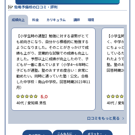
※2023年10月調査。
小学校高学年の集団塾アンケート調査方法
を参照
佐鳴予備校の口コミ・評判
成績向上
料金
カリキュラム
講師
環境
【小学生時の通塾】勉強に対する姿勢がとて
【小学生時の通
も前向きになり、自分から積極的に勉強する
く、中学から始
ようになりました。そのことがきっかけで成
にちょっと通い
績も上がり、定期的な試験での成績も向上し
しているため、
ました。予想以上に成績が向上したので、子
れたようでした（
どもが一番に喜んでいます（小学4〜6年時に
塾。塾のおすす
子どもが通塾。塾のおすすめ度合い：非常に
回答時期2023年
勧めたい。同時に通っていた塾：公文。合格
した中学校：南山中学校。回答時期2023年11
月）
5.0
5
40代 / 愛知県 男性
40代 / 愛知県 男
口コミをもっと見る
こんな人に
メリット・