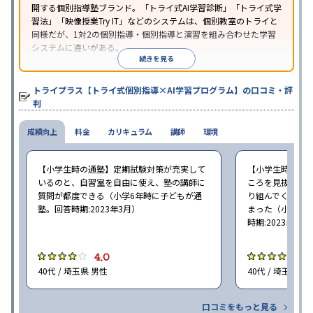
開する個別指導塾ブランド。「トライ式AI学習診断」「トライ式学
習法」「映像授業Try IT」などのシステムは、個別教室のトライと
同様だが、1対2の個別指導・個別指導と演習を組み合わせた学習
システムに違いがある。
続きを見る
トライプラス【トライ式個別指導×AI学習プログラム】の口コミ・評
判
成績向上
料金
カリキュラム
講師
環境
【小学生時の通塾】定期試験対策が充実して
【小学生時の通
いるのと、自習室を自由に使え、塾の講師に
ころを見抜いて
質問が都度できる（小学6年時に子どもが通
り組んでくれた
塾。回答時期:2023年3月）
まった（小学5〜
時期:2023年3月
4.0
4
40代 / 埼玉県 男性
40代 / 埼玉県 女
口コミをもっと見る