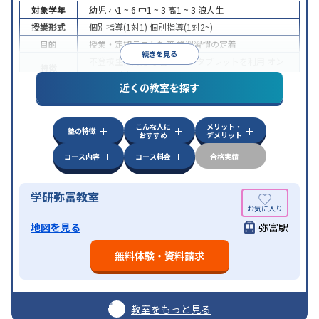
対象学年
幼児
小1 ~ 6
中1 ~ 3
高1 ~ 3
浪人生
授業形式
個別指導(1対1)
個別指導(1対2~)
目的
授業・定期テスト対策
学習習慣の定着
続きを見る
不登校生に対応
学習にPC・タブレットを利用
オン
特徴
ライン対応
近くの教室を探す
こんな人に
メリット・
塾の特徴
おすすめ
デメリット
コース内容
コース料金
合格実績
学研弥富教室
地図を見る
弥富駅
無料体験・資料請求
教室をもっと見る