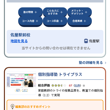
こんな人に
メリット・
塾の特徴
おすすめ
デメリット
コース内容
コース料金
合格実績
佐屋駅前校
地図を見る
佐屋駅
当サイトからの問い合わせは現在できません
塾の詳細を見る
個別指導塾 トライプラス
※
3.7
（
51件
）
家庭教師のトライの授業品質を、教室での個別指
導（1:2）で実現
編集部のおすすめポイント