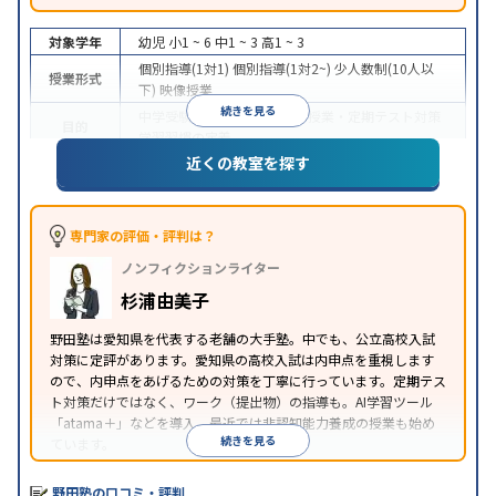
対象学年
幼児
小1 ~ 6
中1 ~ 3
高1 ~ 3
個別指導(1対1)
個別指導(1対2~)
少人数制(10人以
授業形式
下)
映像授業
続きを見る
中学受験
高校受験
大学受験
授業・定期テスト対策
目的
学習習慣の定着
近くの教室を探す
授業の振替可能
学習にPC・タブレットを利用
自習
特徴
室あり
※2023年10月調査。
小学校高学年の集団塾アンケート調査方法
を参照
専門家の評価・評判は？
ノンフィクションライター
杉浦由美子
野田塾は愛知県を代表する老舗の大手塾。中でも、公立高校入試
対策に定評があります。愛知県の高校入試は内申点を重視します
ので、内申点をあげるための対策を丁寧に行っています。定期テス
ト対策だけではなく、ワーク（提出物）の指導も。AI学習ツール
「atama＋」などを導入。最近では非認知能力養成の授業も始め
続きを見る
ています。
野田塾の口コミ・評判