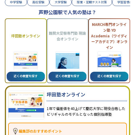
中学受験
高校受験
大学受験
授業・定期テスト対策
学習習慣の
芦野公園駅で人気の塾は？
MARCH専門オンライ
ン塾 YD
難関大受験専門塾 現論
坪田塾オンライン
Academia（ワイディ
会オンライン
ーアカデミア）オンラ
イン
近くの教室を探す
近くの教室を探す
近くの教室を探す
坪田塾オンライン
1年で偏差値を40上げて慶応大学に現役合格した
ビリギャルのモデルとなった個別指導塾
編集部のおすすめポイント