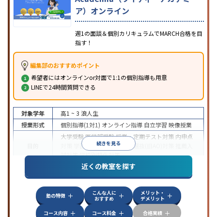
ア）オンライン
週1の面談＆個別カリキュラムでMARCH合格を目
指す！
編集部のおすすめポイント
希望者にはオンラインor対面で1:1の個別指導も用意
LINEで24時間質問できる
対象学年
高1 ~ 3
浪人生
授業形式
個別指導(1対1)
オンライン指導
自立学習
映像授業
大学受験
医学部受験
授業・定期テスト対策
内申点
続きを見る
目的
対策
学習習慣の定着
総合型選抜(旧AO)対策
推薦入
試対策
学校別特化対策
近くの教室を探す
中高一貫校生に対応
授業の振替可能
不登校生に対
特徴
応
学習にPC・タブレットを利用
オンライン対応
1
科目から受講可能
こんな人に
メリット・
塾の特徴
おすすめ
デメリット
コース内容
コース料金
合格実績