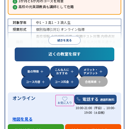
3か月と6か月のコースを用意
高校の元英語教員も講師として在籍
対象学年
中1 ~ 3
高1 ~ 3
浪人生
授業形式
個別指導(1対1)
オンライン指導
高校受験
大学受験
授業・定期テスト対策
内申点対
続きを見る
目的
策
学習習慣の定着
国公立大対策
私大対策
共通テス
ト対策
英検(英語検定)対策
英語・英会話特化対策
近くの教室を探す
中高一貫校生に対応
授業の振替可能
不登校生に対
特徴
応
学習にPC・タブレットを利用
オンライン対応
1
科目から受講可能
こんな人に
メリット・
塾の特徴
おすすめ
デメリット
コース内容
コース料金
合格実績
オンライン
電話する
通話料無料
10:00-21:00（平日）、10:00-
19:00（土日祝）
地図を見る