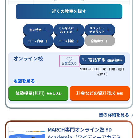
中高一貫校生に対応
授業の振替可能
オンライン対
特徴
近くの教室を探す
応
自習室あり
こんな人に
メリット・
塾の特徴
おすすめ
デメリット
コース内容
コース料金
合格実績
オンライン校
電話する
通話料無料
9:00～18:00(土曜・日曜・祝日
を除く)
地図を見る
体験授業(無料)
料金などの資料請求
を申し込む
無料
塾の詳細を見る
MARCH専門オンライン塾 YD
Academia（ワイディーアカデミ