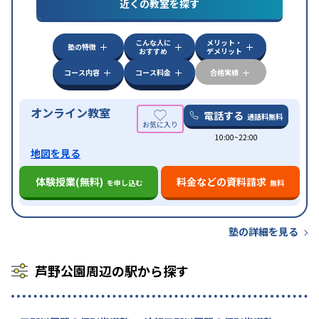
対策
私大対策
共通テスト対策
英検(英語検定)対策
近くの教室を探す
漢検(漢字検定)対策
数学特化対策
英語・英会話特化
対策
その他科目別特化対策
こんな人に
メリット・
中高一貫校生に対応
授業の振替可能
不登校生に対
塾の特徴
おすすめ
デメリット
特徴
応
オンライン対応
1科目から受講可能
季節講習の
みの受講可
自習室あり
コース内容
コース料金
合格実績
オンライン教室
電話する
通話料無料
10:00~22:00
地図を見る
体験授業(無料)
料金などの資料請求
を申し込む
無料
塾の詳細を見る
芦野公園周辺の駅から探す