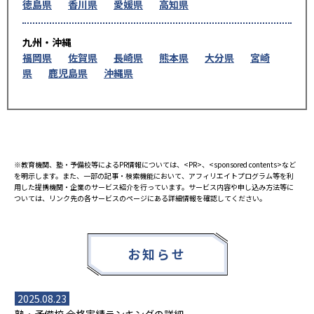
徳島県
香川県
愛媛県
高知県
九州・沖縄
福岡県
佐賀県
長崎県
熊本県
大分県
宮崎
県
鹿児島県
沖縄県
※教育機関、塾・予備校等によるPR情報については、<PR>、<sponsored contents>など
を明示します。また、一部の記事・検索機能において、アフィリエイトプログラム等を利
用した提携機関・企業のサービス紹介を行っています。サービス内容や申し込み方法等に
ついては、リンク先の各サービスのページにある詳細情報を確認してください。
お知らせ
2025.08.23