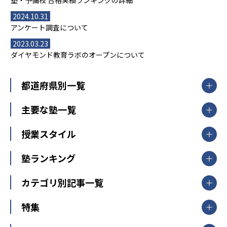
塾・予備校 合格実績ランキングの詳細
2024.10.31
アンケート調査について
2023.03.23
ダイヤモンド教育ラボのオープンについて
都道府県別一覧
北海道・東北
主要な塾一覧
北海道
青森県
岩手県
宮城県
秋田県
【掲載塾一覧を見る】
授業スタイル
山形県
福島県
臨海セミナー
関東
個別指導
塾ランキング
東京個別指導学院
東京都
神奈川県
埼玉県
千葉県
茨城県
集団授業
個別指導塾TOMAS
栃木県
群馬県
中学受験ランキング
カテゴリ別記事一覧
オンライン指導
明光義塾
大学受験ランキング
北陸
映像授業
ナビ個別指導学院
中学受験
特集
新潟県
富山県
石川県
福井県
個別教室のトライ
高校受験
東進ハイスクール
中部