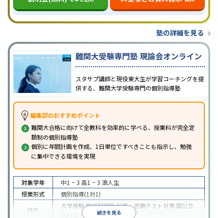
塾の詳細を見る
難関大受験専門塾 現論会オンライン
スタサプ講師と現役東大生が学習コーチングを提
供する、難関大学受験専門の個別指導塾
編集部のおすすめポイント
難関大合格に向けて全教科を効率的に学べる、授業料が完全定
額制の個別指導塾
個別に年間計画を作成、1日単位ですべきことも指示し、勉強
に集中できる環境を実現
対象学年
中1 ~ 3
高1 ~ 3
浪人生
授業形式
個別指導(1対1)
大学受験
医学部受験
授業・定期テスト対策
国公立
目的
続きを見る
大対策
英検(英語検定)対策