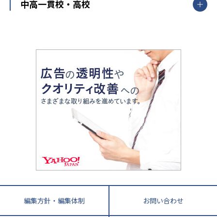
開成番長直伝！子どもの受験を成功させる方法
中高一貫校・高校
大学受験
武田塾
愛知県
静岡県
岐阜県
三重県
長野県
令和時代の失敗しない塾選び
資格取得・学び直し
山梨県
2020年代の教育
中学入試最前線
教育費・塾代
中学受験最前線
近畿
てら先生の教育業界基本メソッド
座談会
大学入試改革
大阪府
運動と遊びを考える
兵庫県
京都府
奈良県
和歌山県
教育全般
親子で極める家庭学習
滋賀県
令和の大学受験は情報戦！
大学受験塾の選び方
ママテクエグザム
情報Ⅰ、数学が苦手な人注目！最短距離の学力
中学受験に熱心な市区町村ランキング
中国
進化する中高一貫校・高校
アップ法
小学校受験
鳥取県
島根県
岡山県
広島県
山口県
悩み多き「大学受験」相談室
家庭教師
四国
英語・英会話・英検対策
徳島県
香川県
愛媛県
高知県
小学校教師が解説！中学受験のリアル
教育ニュース最前線
九州・沖縄
教育ジャーナリストが徹底解説！ 大学受験の羅
福岡県
佐賀県
長崎県
熊本県
大分県
針盤
宮崎県
鹿児島県
沖縄県
編集方針・編集体制
お問い合わせ