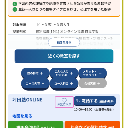
学習内容の理解度や記憶を定着させる効果が高まる反転学習
生徒一人ひとりの性格タイプに合わせ、心理学を用いた指導
対象学年
中1 ~ 3
高1 ~ 3
浪人生
授業形式
個別指導(1対1)
オンライン指導
自立学習
高校受験
大学受験
医学部受験
授業・定期テスト対
続きを見る
策
内申点対策
学習習慣の定着
総合型選抜(旧AO)対
策
推薦入試対策
学校別特化対策
国公立大対策
私大
目的
対策
共通テスト対策
英検(英語検定)対策
漢検(漢字
近くの教室を探す
検定)対策
数学特化対策
英語・英会話特化対策
その
他科目別特化対策
こんな人に
メリット・
中高一貫校生に対応
授業の振替可能
不登校生に対
塾の特徴
おすすめ
デメリット
応
学習にPC・タブレットを利用
オンライン対応
1
特徴
科目から受講可能
季節講習のみの受講可
発達障害
コース内容
コース料金
合格実績
の子どもに対応
坪田塾ONLINE
電話する
通話料無料
10:00～19:00（土日祝も受付）
地図を見る
説明会(無料)
料金などの資料請求
を申し込む
無料