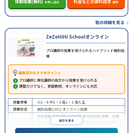
体験授業(無料)
料金などの資料請求
を申し込む
無料
塾の詳細を見る
ZeZeHiHi Schoolオンライン
プロ講師の授業を受けられるハイブリッド個別指
導
編集部のおすすめポイント
プロ講師と専任講師の両方から授業を受けられる
通塾だけでなく、家庭教師、オンラインにも対応
対象学年
小1 ~ 6
中1 ~ 3
高1 ~ 3
浪人生
授業形式
個別指導(1対1)
オンライン指導
中学受験
高校受験
大学受験
医学部受験
授業・定期
続きを見る
テスト対策
内申点対策
学習習慣の定着
総合型選抜
(旧AO)対策
推薦入試対策
学校別特化対策
国公立大
目的