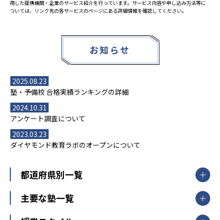
用した提携機関・企業のサービス紹介を行っています。サービス内容や申し込み方法等に
ついては、リンク先の各サービスのページにある詳細情報を確認してください。
お知らせ
2025.08.23
塾・予備校 合格実績ランキングの詳細
2024.10.31
アンケート調査について
2023.03.23
ダイヤモンド教育ラボのオープンについて
都道府県別一覧
北海道・東北
主要な塾一覧
北海道
青森県
岩手県
宮城県
秋田県