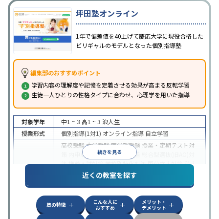
坪田塾オンライン
1年で偏差値を40上げて慶応大学に現役合格した
ビリギャルのモデルとなった個別指導塾
編集部のおすすめポイント
学習内容の理解度や記憶を定着させる効果が高まる反転学習
生徒一人ひとりの性格タイプに合わせ、心理学を用いた指導
対象学年
中1 ~ 3
高1 ~ 3
浪人生
授業形式
個別指導(1対1)
オンライン指導
自立学習
高校受験
大学受験
医学部受験
授業・定期テスト対
続きを見る
策
内申点対策
学習習慣の定着
総合型選抜(旧AO)対
策
推薦入試対策
学校別特化対策
国公立大対策
私大
目的
対策
共通テスト対策
英検(英語検定)対策
漢検(漢字
近くの教室を探す
検定)対策
数学特化対策
英語・英会話特化対策
その
他科目別特化対策
こんな人に
メリット・
中高一貫校生に対応
授業の振替可能
不登校生に対
塾の特徴
おすすめ
デメリット
応
学習にPC・タブレットを利用
オンライン対応
1
特徴