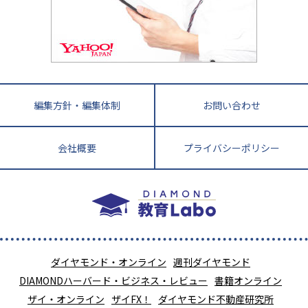
教育ニュース最前線
九州・沖縄
教育ジャーナリストが徹底解説！ 大学受験の羅
福岡県
佐賀県
長崎県
熊本県
大分県
針盤
宮崎県
鹿児島県
沖縄県
編集方針・編集体制
お問い合わせ
会社概要
プライバシーポリシー
ダイヤモンド・オンライン
週刊ダイヤモンド
DIAMONDハーバード・ビジネス・レビュー
書籍オンライン
ザイ・オンライン
ザイFX！
ダイヤモンド不動産研究所