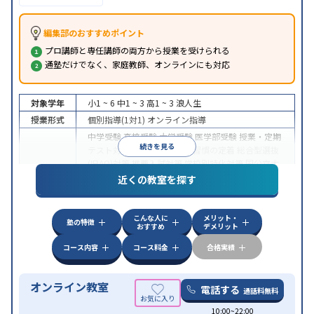
編集部のおすすめポイント
プロ講師と専任講師の両方から授業を受けられる
通塾だけでなく、家庭教師、オンラインにも対応
対象学年
小1 ~ 6
中1 ~ 3
高1 ~ 3
浪人生
授業形式
個別指導(1対1)
オンライン指導
中学受験
高校受験
大学受験
医学部受験
授業・定期
続きを見る
テスト対策
内申点対策
学習習慣の定着
総合型選抜
(旧AO)対策
推薦入試対策
学校別特化対策
国公立大
目的
対策
私大対策
共通テスト対策
英検(英語検定)対策
近くの教室を探す
漢検(漢字検定)対策
数学特化対策
英語・英会話特化
対策
その他科目別特化対策
こんな人に
メリット・
中高一貫校生に対応
授業の振替可能
不登校生に対
塾の特徴
おすすめ
デメリット
特徴
応
オンライン対応
1科目から受講可能
季節講習の
みの受講可
自習室あり
コース内容
コース料金
合格実績
オンライン教室
電話する
通話料無料
10:00~22:00