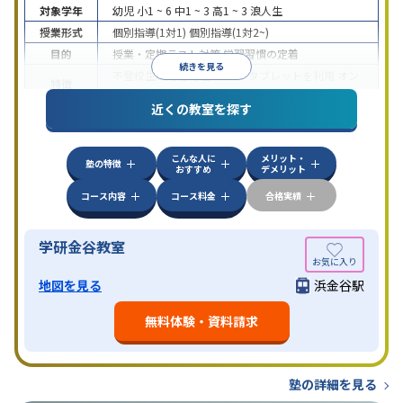
対象学年
幼児
小1 ~ 6
中1 ~ 3
高1 ~ 3
浪人生
授業形式
個別指導(1対1)
個別指導(1対2~)
目的
授業・定期テスト対策
学習習慣の定着
続きを見る
不登校生に対応
学習にPC・タブレットを利用
オン
特徴
ライン対応
近くの教室を探す
こんな人に
メリット・
塾の特徴
おすすめ
デメリット
コース内容
コース料金
合格実績
学研金谷教室
地図を見る
浜金谷駅
無料体験・資料請求
塾の詳細を見る