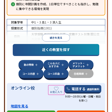
個別に年間計画を作成、1日単位ですべきことも指示し、勉強
に集中できる環境を実現
対象学年
中1 ~ 3
高1 ~ 3
浪人生
授業形式
個別指導(1対1)
大学受験
医学部受験
授業・定期テスト対策
国公立
目的
続きを見る
大対策
英検(英語検定)対策
中高一貫校生に対応
授業の振替可能
オンライン対
特徴
近くの教室を探す
応
自習室あり
こんな人に
メリット・
塾の特徴
おすすめ
デメリット
コース内容
コース料金
合格実績
オンライン校
電話する
通話料無料
9:00～18:00(土曜・日曜・祝日
を除く)
地図を見る