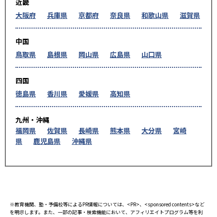
近畿
大阪府
兵庫県
京都府
奈良県
和歌山県
滋賀県
中国
鳥取県
島根県
岡山県
広島県
山口県
四国
徳島県
香川県
愛媛県
高知県
九州・沖縄
福岡県
佐賀県
長崎県
熊本県
大分県
宮崎
県
鹿児島県
沖縄県
※教育機関、塾・予備校等によるPR情報については、<PR>、<sponsored contents>など
を明示します。また、一部の記事・検索機能において、アフィリエイトプログラム等を利