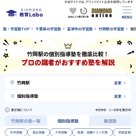
塾・学習塾TOP
千葉県の学習塾
富津市の学習塾
竹岡駅の学習塾
個
竹岡駅の個別指導塾を徹底比較！
プロの識者がおすすめ塾を解説
竹岡駅
変更
個別指導塾
変更
表示順について
全8件中 1〜8件を表示中
竹岡駅の塾一覧
個別指導塾
集団塾
中学受験
高校受験
大学受験
授業・定期テスト対策
学習習慣の