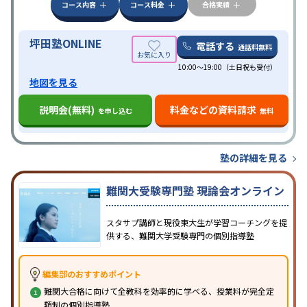
科目から受講可能
季節講習のみの受講可
発達障害
コース内容
コース料金
合格実績
の子どもに対応
坪田塾ONLINE
電話する
通話料無料
10:00～19:00（土日祝も受付）
地図を見る
説明会(無料)
料金などの資料請求
を申し込む
無料
塾の詳細を見る
難関大受験専門塾 現論会オンライン
スタサプ講師と現役東大生が学習コーチングを提
供する、難関大学受験専門の個別指導塾
編集部のおすすめポイント
難関大合格に向けて全教科を効率的に学べる、授業料が完全定
額制の個別指導塾