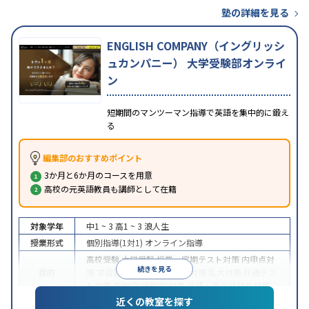
塾の詳細を見る
ENGLISH COMPANY（イングリッシ
ュカンパニー） 大学受験部オンライ
ン
短期間のマンツーマン指導で英語を集中的に鍛え
る
編集部のおすすめポイント
3か月と6か月のコースを用意
高校の元英語教員も講師として在籍
対象学年
中1 ~ 3
高1 ~ 3
浪人生
授業形式
個別指導(1対1)
オンライン指導
高校受験
大学受験
授業・定期テスト対策
内申点対
続きを見る
目的
策
学習習慣の定着
国公立大対策
私大対策
共通テス
ト対策
英検(英語検定)対策
英語・英会話特化対策
近くの教室を探す
中高一貫校生に対応
授業の振替可能
不登校生に対