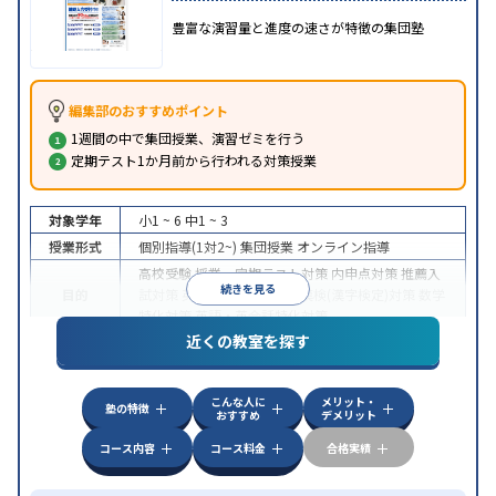
豊富な演習量と進度の速さが特徴の集団塾
編集部のおすすめポイント
1週間の中で集団授業、演習ゼミを行う
定期テスト1か月前から行われる対策授業
対象学年
小1 ~ 6
中1 ~ 3
授業形式
個別指導(1対2~)
集団授業
オンライン指導
高校受験
授業・定期テスト対策
内申点対策
推薦入
続きを見る
目的
試対策
英検(英語検定)対策
漢検(漢字検定)対策
数学
特化対策
英語・英会話特化対策
近くの教室を探す
特徴
オンライン対応
こんな人に
メリット・
塾の特徴
おすすめ
デメリット
コース内容
コース料金
合格実績