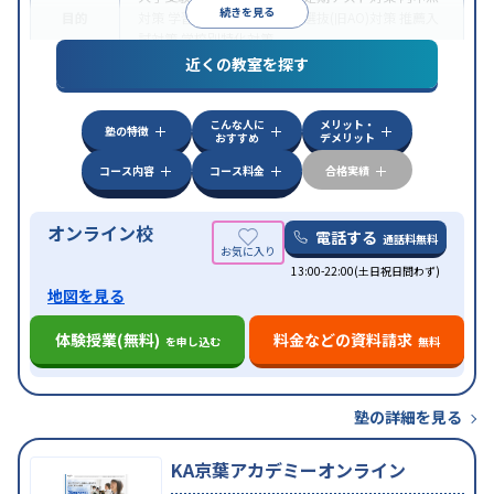
続きを見る
目的
対策
学習習慣の定着
総合型選抜(旧AO)対策
推薦入
試対策
学校別特化対策
近くの教室を探す
中高一貫校生に対応
授業の振替可能
不登校生に対
特徴
応
学習にPC・タブレットを利用
オンライン対応
1
科目から受講可能
こんな人に
メリット・
塾の特徴
おすすめ
デメリット
コース内容
コース料金
合格実績
オンライン校
電話する
通話料無料
13:00-22:00(土日祝日問わず)
地図を見る
体験授業(無料)
料金などの資料請求
を申し込む
無料
塾の詳細を見る
KA京葉アカデミーオンライン