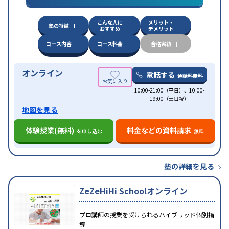
特徴
応
学習にPC・タブレットを利用
オンライン対応
1
科目から受講可能
こんな人に
メリット・
塾の特徴
おすすめ
デメリット
コース内容
コース料金
合格実績
オンライン
電話する
通話料無料
10:00-21:00（平日）、10:00-
19:00（土日祝）
地図を見る
体験授業(無料)
料金などの資料請求
を申し込む
無料
塾の詳細を見る
ZeZeHiHi Schoolオンライン
プロ講師の授業を受けられるハイブリッド個別指
導