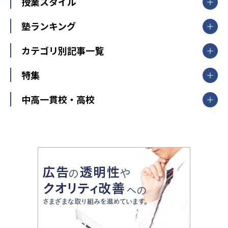
【掲載塾一覧を見る】
授業スタイル
山形県
福島県
臨海セミナー
関東
個別指導
塾ランキング
東京個別指導学院
東京都
神奈川県
埼玉県
千葉県
茨城県
集団授業
個別指導塾TOMAS
栃木県
群馬県
中学受験ランキング
カテゴリ別記事一覧
オンライン指導
明光義塾
大学受験ランキング
北陸
映像授業
ナビ個別指導学院
中学受験
特集
新潟県
富山県
石川県
福井県
個別教室のトライ
高校受験
東進ハイスクール
中部
開成番長直伝！子どもの受験を成功させる方法
中高一貫校・高校
大学受験
武田塾
愛知県
静岡県
岐阜県
三重県
長野県
令和時代の失敗しない塾選び
資格取得・学び直し
山梨県
2020年代の教育
中学入試最前線
教育費・塾代
中学受験最前線
近畿
てら先生の教育業界基本メソッド
座談会
大学入試改革
大阪府
運動と遊びを考える
兵庫県
京都府
奈良県
和歌山県
教育全般
親子で極める家庭学習
滋賀県
令和の大学受験は情報戦！
大学受験塾の選び方
ママテクエグザム
情報Ⅰ、数学が苦手な人注目！最短距離の学力
中学受験に熱心な市区町村ランキング
中国
進化する中高一貫校・高校
アップ法
小学校受験
鳥取県
島根県
岡山県
広島県
山口県
悩み多き「大学受験」相談室
家庭教師
四国
英語・英会話・英検対策
徳島県
香川県
愛媛県
高知県
小学校教師が解説！中学受験のリアル