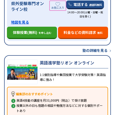
県外受験専門オン
電話する
通話料無料
ライン校
14:00～20:00(土曜・日曜・祝
日を除く)
地図を見る
体験授業(無料)
料金などの資料請求
を申し込む
無料
塾の詳細を見る
英語進学塾リオン オンライン
1:1個別指導や集団授業で大学受験対策！英語指
導に強み！
編集部のおすすめポイント
英語4技能の講座を月33,000円（税込）で受け放題
授業以外の日も宿題の相談や勉強方法などに対する個別サポー
トあり