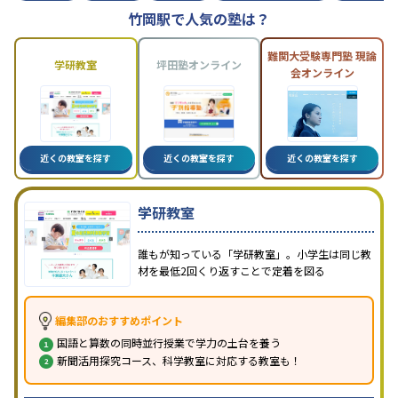
竹岡駅で人気の塾は？
難関大受験専門塾 現論
学研教室
坪田塾オンライン
会オンライン
近くの教室を探す
近くの教室を探す
近くの教室を探す
学研教室
誰もが知っている「学研教室」。小学生は同じ教
材を最低2回くり返すことで定着を図る
編集部のおすすめポイント
国語と算数の同時並行授業で学力の土台を養う
新聞活用探究コース、科学教室に対応する教室も！