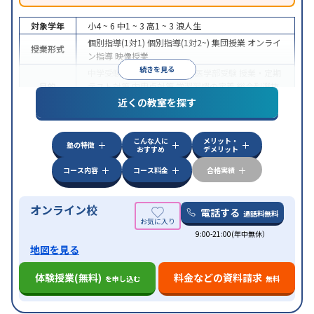
対象学年
小4 ~ 6
中1 ~ 3
高1 ~ 3
浪人生
個別指導(1対1)
個別指導(1対2~)
集団授業
オンライ
授業形式
ン指導
映像授業
続きを見る
中学受験
高校受験
大学受験
医学部受験
授業・定期
目的
テスト対策
内申点対策
学習習慣の定着
総合型選抜
(旧AO)対策
推薦入試対策
学校別特化対策
近くの教室を探す
中高一貫校生に対応
特待生・奨学金制度あり
成績
保証制度あり
授業の振替可能
不登校生に対応
オン
特徴
こんな人に
メリット・
ライン対応
1科目から受講可能
季節講習のみの受講
塾の特徴
おすすめ
デメリット
可
コース内容
コース料金
合格実績
オンライン校
電話する
通話料無料
9:00-21:00(年中無休）
地図を見る
体験授業(無料)
料金などの資料請求
を申し込む
無料