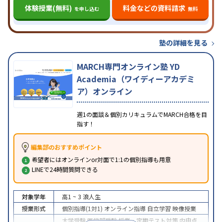
体験授業(無料)
料金などの資料請求
を申し込む
無料
塾の詳細を見る
MARCH専門オンライン塾 YD
Academia（ワイディーアカデミ
ア）オンライン
週1の面談＆個別カリキュラムでMARCH合格を目
指す！
編集部のおすすめポイント
希望者にはオンラインor対面で1:1の個別指導も用意
LINEで24時間質問できる
対象学年
高1 ~ 3
浪人生
授業形式
個別指導(1対1)
オンライン指導
自立学習
映像授業
大学受験
医学部受験
授業・定期テスト対策
内申点