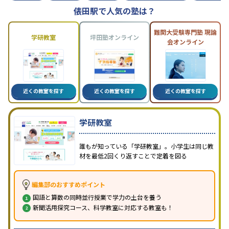
俵田駅で人気の塾は？
難関大受験専門塾 現論
学研教室
坪田塾オンライン
会オンライン
近くの教室を探す
近くの教室を探す
近くの教室を探す
学研教室
誰もが知っている「学研教室」。小学生は同じ教
材を最低2回くり返すことで定着を図る
編集部のおすすめポイント
国語と算数の同時並行授業で学力の土台を養う
新聞活用探究コース、科学教室に対応する教室も！