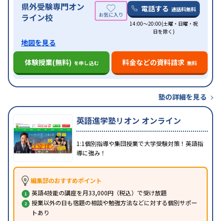
県外受験専門オン
電話する
通話料無料
ライン校
14:00～20:00(土曜・日曜・祝
日を除く)
地図を見る
体験授業(無料)
料金などの資料請求
を申し込む
無料
塾の詳細を見る
英語進学塾リオン オンライン
1:1個別指導や集団授業で大学受験対策！英語指
導に強み！
編集部のおすすめポイント
英語4技能の講座を月33,000円（税込）で受け放題
授業以外の日も宿題の相談や勉強方法などに対する個別サポー
トあり