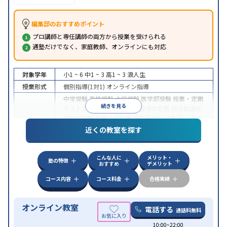
編集部のおすすめポイント
プロ講師と専任講師の両方から授業を受けられる
通塾だけでなく、家庭教師、オンラインにも対応
対象学年
小1 ~ 6
中1 ~ 3
高1 ~ 3
浪人生
授業形式
個別指導(1対1)
オンライン指導
中学受験
高校受験
大学受験
医学部受験
授業・定期
続きを見る
テスト対策
内申点対策
学習習慣の定着
総合型選抜
(旧AO)対策
推薦入試対策
学校別特化対策
国公立大
目的
対策
私大対策
共通テスト対策
英検(英語検定)対策
近くの教室を探す
漢検(漢字検定)対策
数学特化対策
英語・英会話特化
対策
その他科目別特化対策
こんな人に
メリット・
中高一貫校生に対応
授業の振替可能
不登校生に対
塾の特徴
おすすめ
デメリット
特徴
応
オンライン対応
1科目から受講可能
季節講習の
みの受講可
自習室あり
コース内容
コース料金
合格実績
オンライン教室
電話する
通話料無料
10:00~22:00