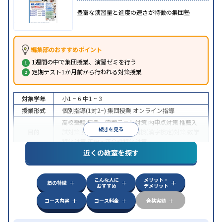
豊富な演習量と進度の速さが特徴の集団塾
編集部のおすすめポイント
1週間の中で集団授業、演習ゼミを行う
定期テスト1か月前から行われる対策授業
対象学年
小1 ~ 6
中1 ~ 3
授業形式
個別指導(1対2~)
集団授業
オンライン指導
高校受験
授業・定期テスト対策
内申点対策
推薦入
続きを見る
目的
試対策
英検(英語検定)対策
漢検(漢字検定)対策
数学
特化対策
英語・英会話特化対策
近くの教室を探す
特徴
オンライン対応
こんな人に
メリット・
塾の特徴
おすすめ
デメリット
コース内容
コース料金
合格実績