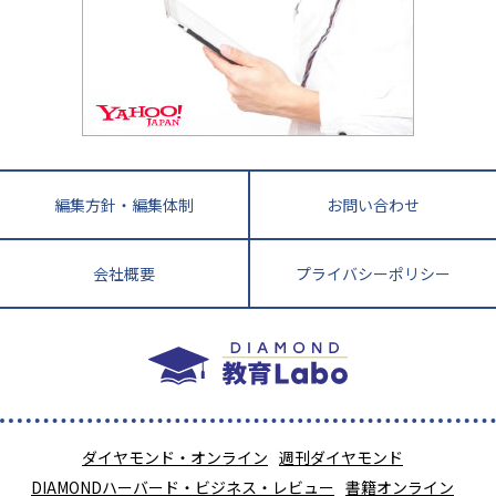
英語・英会話・英検対策
徳島県
香川県
愛媛県
高知県
小学校教師が解説！中学受験のリアル
教育ニュース最前線
九州・沖縄
教育ジャーナリストが徹底解説！ 大学受験の羅
福岡県
佐賀県
長崎県
熊本県
大分県
針盤
宮崎県
鹿児島県
沖縄県
編集方針・編集体制
お問い合わせ
会社概要
プライバシーポリシー
ダイヤモンド・オンライン
週刊ダイヤモンド
DIAMONDハーバード・ビジネス・レビュー
書籍オンライン