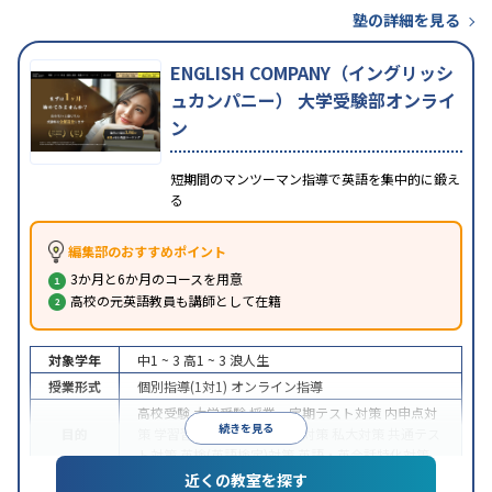
塾の詳細を見る
ENGLISH COMPANY（イングリッシ
ュカンパニー） 大学受験部オンライ
ン
短期間のマンツーマン指導で英語を集中的に鍛え
る
編集部のおすすめポイント
3か月と6か月のコースを用意
高校の元英語教員も講師として在籍
対象学年
中1 ~ 3
高1 ~ 3
浪人生
授業形式
個別指導(1対1)
オンライン指導
高校受験
大学受験
授業・定期テスト対策
内申点対
続きを見る
目的
策
学習習慣の定着
国公立大対策
私大対策
共通テス
ト対策
英検(英語検定)対策
英語・英会話特化対策
近くの教室を探す
中高一貫校生に対応
授業の振替可能
不登校生に対