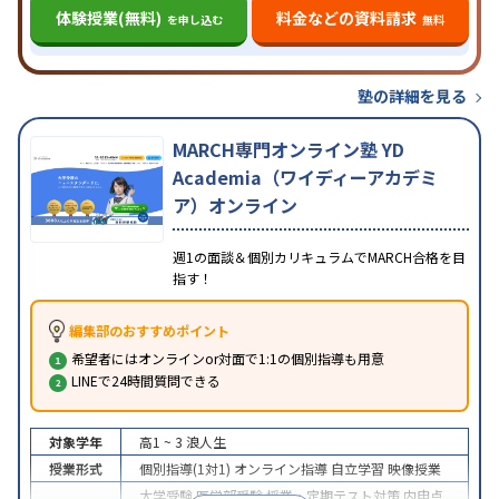
体験授業(無料)
料金などの資料請求
を申し込む
無料
塾の詳細を見る
MARCH専門オンライン塾 YD
Academia（ワイディーアカデミ
ア）オンライン
週1の面談＆個別カリキュラムでMARCH合格を目
指す！
編集部のおすすめポイント
希望者にはオンラインor対面で1:1の個別指導も用意
LINEで24時間質問できる
対象学年
高1 ~ 3
浪人生
授業形式
個別指導(1対1)
オンライン指導
自立学習
映像授業
大学受験
医学部受験
授業・定期テスト対策
内申点