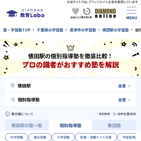
塾・学習塾TOP
千葉県の学習塾
君津市の学習塾
俵田駅の学習塾
個
俵田駅の個別指導塾を徹底比較！
プロの識者がおすすめ塾を解説
俵田駅
変更
個別指導塾
変更
表示順について
全8件中 1〜8件を表示中
俵田駅の塾一覧
個別指導塾
集団塾
中学受験
高校受験
大学受験
授業・定期テスト対策
学習習慣の