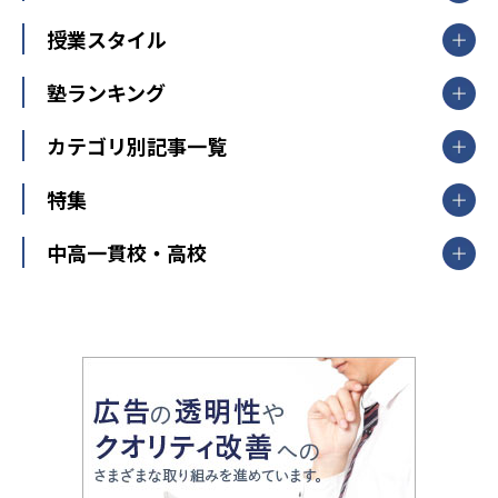
北海道
青森県
岩手県
宮城県
秋田県
【掲載塾一覧を見る】
授業スタイル
山形県
福島県
臨海セミナー
関東
個別指導
塾ランキング
東京個別指導学院
東京都
神奈川県
埼玉県
千葉県
茨城県
集団授業
個別指導塾TOMAS
栃木県
群馬県
中学受験ランキング
カテゴリ別記事一覧
オンライン指導
明光義塾
大学受験ランキング
北陸
映像授業
ナビ個別指導学院
中学受験
特集
新潟県
富山県
石川県
福井県
個別教室のトライ
高校受験
東進ハイスクール
中部
開成番長直伝！子どもの受験を成功させる方法
中高一貫校・高校
大学受験
武田塾
愛知県
静岡県
岐阜県
三重県
長野県
令和時代の失敗しない塾選び
資格取得・学び直し
山梨県
2020年代の教育
中学入試最前線
教育費・塾代
中学受験最前線
近畿
てら先生の教育業界基本メソッド
座談会
大学入試改革
大阪府
運動と遊びを考える
兵庫県
京都府
奈良県
和歌山県
教育全般
親子で極める家庭学習
滋賀県
令和の大学受験は情報戦！
大学受験塾の選び方
ママテクエグザム
情報Ⅰ、数学が苦手な人注目！最短距離の学力
中学受験に熱心な市区町村ランキング
中国
進化する中高一貫校・高校
アップ法
小学校受験
鳥取県
島根県
岡山県
広島県
山口県
悩み多き「大学受験」相談室
家庭教師
四国