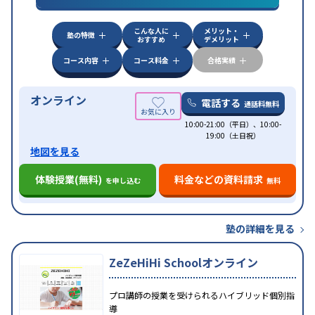
特徴
応
学習にPC・タブレットを利用
オンライン対応
1
科目から受講可能
こんな人に
メリット・
塾の特徴
おすすめ
デメリット
コース内容
コース料金
合格実績
オンライン
電話する
通話料無料
10:00-21:00（平日）、10:00-
19:00（土日祝）
地図を見る
体験授業(無料)
料金などの資料請求
を申し込む
無料
塾の詳細を見る
ZeZeHiHi Schoolオンライン
プロ講師の授業を受けられるハイブリッド個別指
導