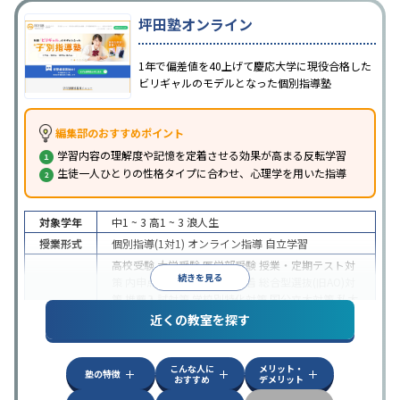
坪田塾オンライン
1年で偏差値を40上げて慶応大学に現役合格した
ビリギャルのモデルとなった個別指導塾
編集部のおすすめポイント
学習内容の理解度や記憶を定着させる効果が高まる反転学習
生徒一人ひとりの性格タイプに合わせ、心理学を用いた指導
対象学年
中1 ~ 3
高1 ~ 3
浪人生
授業形式
個別指導(1対1)
オンライン指導
自立学習
高校受験
大学受験
医学部受験
授業・定期テスト対
続きを見る
策
内申点対策
学習習慣の定着
総合型選抜(旧AO)対
策
推薦入試対策
学校別特化対策
国公立大対策
私大
目的
対策
共通テスト対策
英検(英語検定)対策
漢検(漢字
近くの教室を探す
検定)対策
数学特化対策
英語・英会話特化対策
その
他科目別特化対策
こんな人に
メリット・
中高一貫校生に対応
授業の振替可能
不登校生に対
塾の特徴
おすすめ
デメリット
応
学習にPC・タブレットを利用
オンライン対応
1
特徴