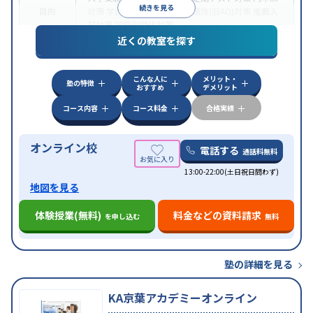
続きを見る
目的
対策
学習習慣の定着
総合型選抜(旧AO)対策
推薦入
試対策
学校別特化対策
近くの教室を探す
中高一貫校生に対応
授業の振替可能
不登校生に対
特徴
応
学習にPC・タブレットを利用
オンライン対応
1
科目から受講可能
こんな人に
メリット・
塾の特徴
おすすめ
デメリット
コース内容
コース料金
合格実績
オンライン校
電話する
通話料無料
13:00-22:00(土日祝日問わず)
地図を見る
体験授業(無料)
料金などの資料請求
を申し込む
無料
塾の詳細を見る
KA京葉アカデミーオンライン