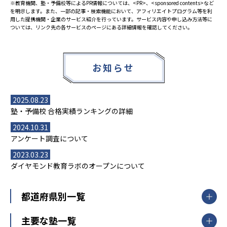
※教育機関、塾・予備校等によるPR情報については、<PR>、<sponsored contents>など
を明示します。また、一部の記事・検索機能において、アフィリエイトプログラム等を利
用した提携機関・企業のサービス紹介を行っています。サービス内容や申し込み方法等に
ついては、リンク先の各サービスのページにある詳細情報を確認してください。
お知らせ
2025.08.23
塾・予備校 合格実績ランキングの詳細
2024.10.31
アンケート調査について
2023.03.23
ダイヤモンド教育ラボのオープンについて
都道府県別一覧
北海道・東北
主要な塾一覧