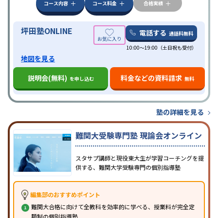
科目から受講可能
季節講習のみの受講可
発達障害
コース内容
コース料金
合格実績
の子どもに対応
坪田塾ONLINE
電話する
通話料無料
10:00～19:00（土日祝も受付）
地図を見る
説明会(無料)
料金などの資料請求
を申し込む
無料
塾の詳細を見る
難関大受験専門塾 現論会オンライン
スタサプ講師と現役東大生が学習コーチングを提
供する、難関大学受験専門の個別指導塾
編集部のおすすめポイント
難関大合格に向けて全教科を効率的に学べる、授業料が完全定
額制の個別指導塾