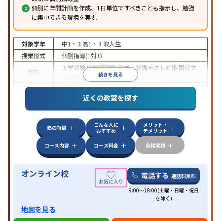
個別に年間計画を作成、1日単位ですべきことも指示し、勉強
に集中できる環境を実現
対象学年
中1 ~ 3
高1 ~ 3
浪人生
授業形式
個別指導(1対1)
大学受験
医学部受験
授業・定期テスト対策
国公立
目的
続きを見る
大対策
英検(英語検定)対策
中高一貫校生に対応
授業の振替可能
オンライン対
特徴
近くの教室を探す
応
自習室あり
こんな人に
メリット・
塾の特徴
おすすめ
デメリット
コース内容
コース料金
合格実績
オンライン校
電話する
通話料無料
9:00～18:00(土曜・日曜・祝日
を除く)
地図を見る