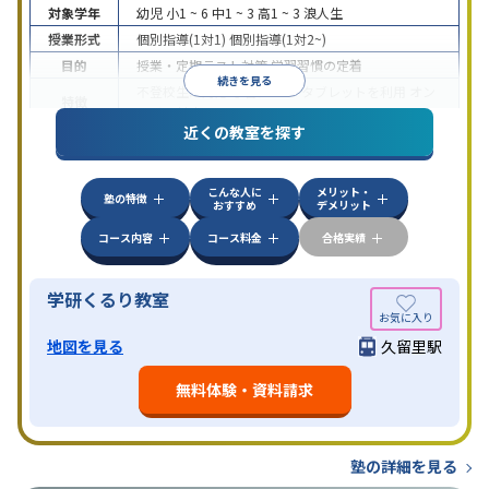
対象学年
幼児
小1 ~ 6
中1 ~ 3
高1 ~ 3
浪人生
授業形式
個別指導(1対1)
個別指導(1対2~)
目的
授業・定期テスト対策
学習習慣の定着
続きを見る
不登校生に対応
学習にPC・タブレットを利用
オン
特徴
ライン対応
近くの教室を探す
こんな人に
メリット・
塾の特徴
おすすめ
デメリット
コース内容
コース料金
合格実績
学研くるり教室
地図を見る
久留里駅
無料体験・資料請求
塾の詳細を見る