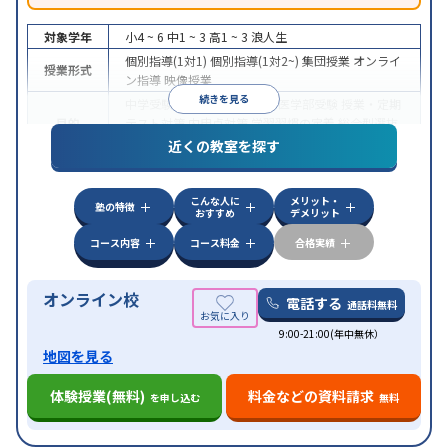
対象学年
小4 ~ 6
中1 ~ 3
高1 ~ 3
浪人生
個別指導(1対1)
個別指導(1対2~)
集団授業
オンライ
授業形式
ン指導
映像授業
続きを見る
中学受験
高校受験
大学受験
医学部受験
授業・定期
目的
テスト対策
内申点対策
学習習慣の定着
総合型選抜
(旧AO)対策
推薦入試対策
学校別特化対策
近くの教室を探す
中高一貫校生に対応
特待生・奨学金制度あり
成績
保証制度あり
授業の振替可能
不登校生に対応
オン
特徴
こんな人に
メリット・
ライン対応
1科目から受講可能
季節講習のみの受講
塾の特徴
おすすめ
デメリット
可
コース内容
コース料金
合格実績
オンライン校
電話する
通話料無料
9:00-21:00(年中無休）
地図を見る
体験授業(無料)
料金などの資料請求
を申し込む
無料