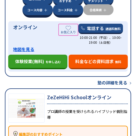
おすすめ
デメリット
コース内容
コース料金
合格実績
オンライン
電話する
通話料無料
10:00-21:00（平日）、10:00-
19:00（土日祝）
地図を見る
体験授業(無料)
料金などの資料請求
を申し込む
無料
塾の詳細を見る
ZeZeHiHi Schoolオンライン
プロ講師の授業を受けられるハイブリッド個別指
導
編集部のおすすめポイント