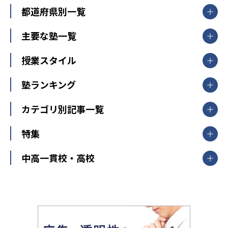
都道府県別一覧
北海道・東北
主要な塾一覧
北海道
青森県
岩手県
宮城県
秋田県
【掲載塾一覧を見る】
授業スタイル
山形県
福島県
臨海セミナー
関東
個別指導
塾ランキング
東京個別指導学院
東京都
神奈川県
埼玉県
千葉県
茨城県
集団授業
個別指導塾TOMAS
栃木県
群馬県
中学受験ランキング
カテゴリ別記事一覧
オンライン指導
明光義塾
大学受験ランキング
北陸
映像授業
ナビ個別指導学院
中学受験
特集
新潟県
富山県
石川県
福井県
個別教室のトライ
高校受験
東進ハイスクール
中部
開成番長直伝！子どもの受験を成功させる方法
中高一貫校・高校
大学受験
武田塾
愛知県
静岡県
岐阜県
三重県
長野県
令和時代の失敗しない塾選び
資格取得・学び直し
山梨県
2020年代の教育
中学入試最前線
教育費・塾代
中学受験最前線
近畿
てら先生の教育業界基本メソッド
座談会
大学入試改革
大阪府
運動と遊びを考える
兵庫県
京都府
奈良県
和歌山県
教育全般
親子で極める家庭学習
滋賀県
令和の大学受験は情報戦！
大学受験塾の選び方