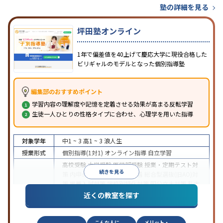
塾の詳細を見る
坪田塾オンライン
1年で偏差値を40上げて慶応大学に現役合格した
ビリギャルのモデルとなった個別指導塾
編集部のおすすめポイント
学習内容の理解度や記憶を定着させる効果が高まる反転学習
生徒一人ひとりの性格タイプに合わせ、心理学を用いた指導
対象学年
中1 ~ 3
高1 ~ 3
浪人生
授業形式
個別指導(1対1)
オンライン指導
自立学習
高校受験
大学受験
医学部受験
授業・定期テスト対
続きを見る
策
内申点対策
学習習慣の定着
総合型選抜(旧AO)対
策
推薦入試対策
学校別特化対策
国公立大対策
私大
目的
対策
共通テスト対策
英検(英語検定)対策
漢検(漢字
近くの教室を探す
検定)対策
数学特化対策
英語・英会話特化対策
その
他科目別特化対策
こんな人に
メリット・