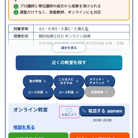
プロ講師と専任講師の両方から授業を受けられる
通塾だけでなく、家庭教師、オンラインにも対応
対象学年
小1 ~ 6
中1 ~ 3
高1 ~ 3
浪人生
授業形式
個別指導(1対1)
オンライン指導
中学受験
高校受験
大学受験
医学部受験
授業・定期
続きを見る
テスト対策
内申点対策
学習習慣の定着
総合型選抜
(旧AO)対策
推薦入試対策
学校別特化対策
国公立大
目的
対策
私大対策
共通テスト対策
英検(英語検定)対策
近くの教室を探す
漢検(漢字検定)対策
数学特化対策
英語・英会話特化
対策
その他科目別特化対策
こんな人に
メリット・
中高一貫校生に対応
授業の振替可能
不登校生に対
塾の特徴
おすすめ
デメリット
特徴
応
オンライン対応
1科目から受講可能
季節講習の
みの受講可
自習室あり
コース内容
コース料金
合格実績
オンライン教室
電話する
通話料無料
10:00~22:00
地図を見る