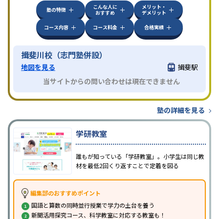
こんな人に
メリット・
塾の特徴
おすすめ
デメリット
コース内容
コース料金
合格実績
揖斐川校（志門塾併設）
地図を見る
揖斐駅
当サイトからの問い合わせは現在できません
塾の詳細を見る
学研教室
誰もが知っている「学研教室」。小学生は同じ教
材を最低2回くり返すことで定着を図る
編集部のおすすめポイント
国語と算数の同時並行授業で学力の土台を養う
新聞活用探究コース、科学教室に対応する教室も！