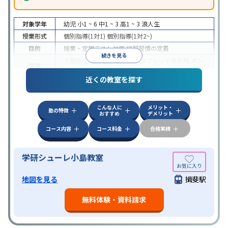
対象学年
幼児
小1 ~ 6
中1 ~ 3
高1 ~ 3
浪人生
授業形式
個別指導(1対1)
個別指導(1対2~)
目的
授業・定期テスト対策
学習習慣の定着
続きを見る
不登校生に対応
学習にPC・タブレットを利用
オン
特徴
ライン対応
近くの教室を探す
こんな人に
メリット・
塾の特徴
おすすめ
デメリット
コース内容
コース料金
合格実績
学研シューレ小島教室
地図を見る
揖斐駅
無料体験・資料請求