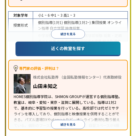
対象学年
小1 ~ 6
中1 ~ 3
高1 ~ 3
個別指導(1対1)
個別指導(1対2~)
集団授業
オンライ
授業形式
ン指導
自立学習
映像授業
続きを見る
中学受験
高校受験
大学受験
医学部受験
授業・定期
テスト対策
内申点対策
学習習慣の定着
総合型選抜
目的
(旧AO)対策
推薦入試対策
学校別特化対策
国公立大
近くの教室を探す
対策
私大対策
共通テスト対策
その他科目別特化対
策
中高一貫校生に対応
授業の振替可能
不登校生に対
専門家の評価・評判は？
応
学習にPC・タブレットを利用
オンライン対応
1
特徴
株式会社私塾界 （全国私塾情報センター）代表取締役
科目から受講可能
季節講習のみの受講可
発達障害
の子どもに対応
自習室あり
山田未知之
HOMES個別指導学院は、SHIMON GROUPが運営する個別指導塾。
教室は、岐阜・愛知・東京・滋賀に展開している。指導は1対2
で、基本的に予習型の授業を行っている。高校部では代ゼミサテ
ラインを導入しており、個別指導と映像授業を併用することがで
きる。パズル道場DXやatama＋など、オンライン教材も取り揃え
続きを見る
ている。個別のブース、フリースペースなど、自習スペースが4種
類あるのも特徴だ。