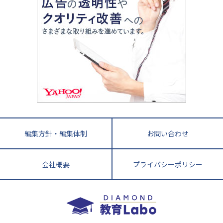
ママテクエグザム
情報Ⅰ、数学が苦手な人注目！最短距離の学力
中学受験に熱心な市区町村ランキング
中国
進化する中高一貫校・高校
アップ法
小学校受験
鳥取県
島根県
岡山県
広島県
山口県
悩み多き「大学受験」相談室
家庭教師
四国
英語・英会話・英検対策
徳島県
香川県
愛媛県
高知県
小学校教師が解説！中学受験のリアル
教育ニュース最前線
九州・沖縄
教育ジャーナリストが徹底解説！ 大学受験の羅
福岡県
佐賀県
長崎県
熊本県
大分県
針盤
宮崎県
鹿児島県
沖縄県
編集方針・編集体制
お問い合わせ
会社概要
プライバシーポリシー