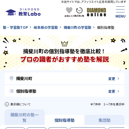
塾・学習塾TOP
岐阜県の学習塾
揖斐川町の学習塾
個別指導塾
揖斐川町の個別指導塾を徹底比較！
プロの識者がおすすめ塾を解説
揖斐川町
変更
個別指導塾
変更
表示順について
全7件中 1〜7件を表示中
揖斐川町の塾一
覧
個別指導塾
集団塾