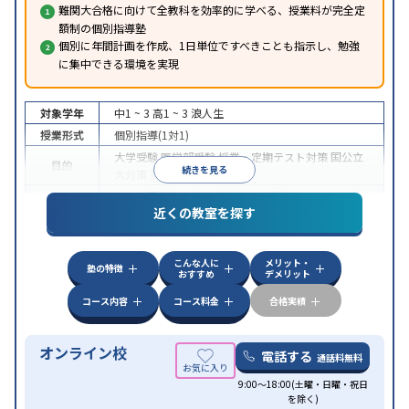
難関大合格に向けて全教科を効率的に学べる、授業料が完全定
額制の個別指導塾
個別に年間計画を作成、1日単位ですべきことも指示し、勉強
に集中できる環境を実現
対象学年
中1 ~ 3
高1 ~ 3
浪人生
授業形式
個別指導(1対1)
大学受験
医学部受験
授業・定期テスト対策
国公立
目的
続きを見る
大対策
英検(英語検定)対策
中高一貫校生に対応
授業の振替可能
オンライン対
特徴
近くの教室を探す
応
自習室あり
こんな人に
メリット・
塾の特徴
おすすめ
デメリット
コース内容
コース料金
合格実績
オンライン校
電話する
通話料無料
9:00～18:00(土曜・日曜・祝日
を除く)