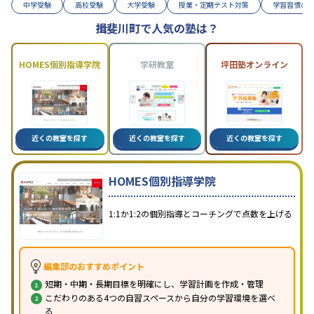
中学受験
高校受験
大学受験
授業・定期テスト対策
学習習慣の
揖斐川町で人気の塾は？
HOMES個別指導学院
学研教室
坪田塾オンライン
近くの教室を探す
近くの教室を探す
近くの教室を探す
HOMES個別指導学院
1:1か1:2の個別指導とコーチングで点数を上げる
編集部のおすすめポイント
短期・中期・長期目標を明確にし、学習計画を作成・管理
こだわりのある4つの自習スペースから自分の学習環境を選べ
る