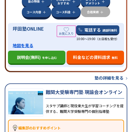
中高一貫校生に対応
授業の振替可能
不登校生に対
塾の特徴
おすすめ
デメリット
応
学習にPC・タブレットを利用
オンライン対応
1
特徴
科目から受講可能
季節講習のみの受講可
発達障害
コース内容
コース料金
合格実績
の子どもに対応
坪田塾ONLINE
電話する
通話料無料
10:00～19:00（土日祝も受付）
地図を見る
説明会(無料)
料金などの資料請求
を申し込む
無料
塾の詳細を見る
難関大受験専門塾 現論会オンライン
スタサプ講師と現役東大生が学習コーチングを提
供する、難関大学受験専門の個別指導塾
編集部のおすすめポイント