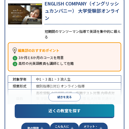
ENGLISH COMPANY（イングリッシ
ュカンパニー） 大学受験部オンライ
ン
短期間のマンツーマン指導で英語を集中的に鍛え
る
編集部のおすすめポイント
3か月と6か月のコースを用意
高校の元英語教員も講師として在籍
対象学年
中1 ~ 3
高1 ~ 3
浪人生
授業形式
個別指導(1対1)
オンライン指導
高校受験
大学受験
授業・定期テスト対策
内申点対
続きを見る
目的
策
学習習慣の定着
国公立大対策
私大対策
共通テス
ト対策
英検(英語検定)対策
英語・英会話特化対策
近くの教室を探す
中高一貫校生に対応
授業の振替可能
不登校生に対
特徴
応
学習にPC・タブレットを利用
オンライン対応
1
科目から受講可能
こんな人に
メリット・
塾の特徴