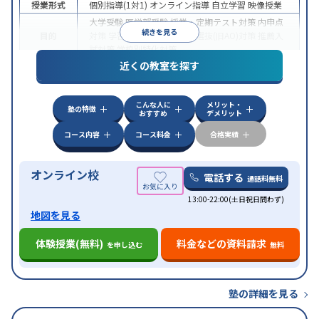
授業形式
個別指導(1対1)
オンライン指導
自立学習
映像授業
大学受験
医学部受験
授業・定期テスト対策
内申点
続きを見る
目的
対策
学習習慣の定着
総合型選抜(旧AO)対策
推薦入
試対策
学校別特化対策
近くの教室を探す
中高一貫校生に対応
授業の振替可能
不登校生に対
特徴
応
学習にPC・タブレットを利用
オンライン対応
1
科目から受講可能
こんな人に
メリット・
塾の特徴
おすすめ
デメリット
コース内容
コース料金
合格実績
オンライン校
電話する
通話料無料
13:00-22:00(土日祝日問わず)
地図を見る
体験授業(無料)
料金などの資料請求
を申し込む
無料
塾の詳細を見る