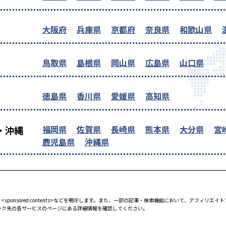
大阪府
兵庫県
京都府
奈良県
和歌山県
鳥取県
島根県
岡山県
広島県
山口県
徳島県
香川県
愛媛県
高知県
福岡県
佐賀県
長崎県
熊本県
大分県
宮
・沖縄
鹿児島県
沖縄県
<sponsored contents>などを明示します。また、一部の記事・検索機能において、アフィリ
ンク先の各サービスのページにある詳細情報を確認してください。