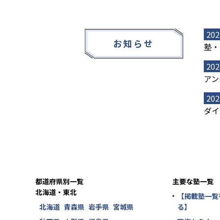
202
お知らせ
塾・
202
アン
202
ダイ
都道府県別一覧
主要な塾一覧
北海道・東北
【掲載塾一覧
北海道
青森県
岩手県
宮城県
る】