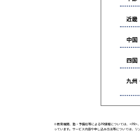
近畿
中国
四国
九州
※教育機関、塾・予備校等によるPR情報については、<PR>、
っています。サービス内容や申し込み方法等については、リ