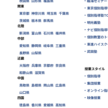
秋田県
山形県
福島県
臨海セミナー
関東
東京個別指導
東京都
神奈川県
埼玉県
千葉県
個別指導塾TO
茨城県
栃木県
群馬県
明光義塾
北陸
ナビ個別指導
新潟県
富山県
石川県
福井県
個別教室のト
中部
東進ハイスク
愛知県
静岡県
岐阜県
三重県
武田塾
長野県
山梨県
近畿
大阪府
兵庫県
京都府
奈良県
授業スタイル
和歌山県
滋賀県
個別指導
中国
集団授業
鳥取県
島根県
岡山県
広島県
オンライン指
山口県
四国
映像授業
徳島県
香川県
愛媛県
高知県