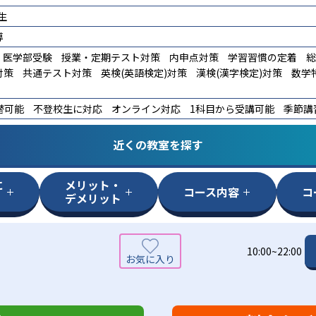
生
導
医学部受験
授業・定期テスト対策
内申点対策
学習習慣の定着
総
対策
共通テスト対策
英検(英語検定)対策
漢検(漢字検定)対策
数学
替可能
不登校生に対応
オンライン対応
1科目から受講可能
季節講
近くの教室を探す
に
メリット・
コース内容
コ
デメリット
10:00~22:00