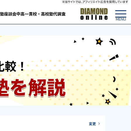
塾
座談会
中高一貫校・高校
塾代調査
比較！
塾を解説
変更