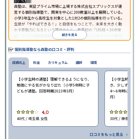
森塾は、東証プライム市場に上場する株式会社スプリックスが運
営する個別指導塾で、関東を中心に200教室以上を展開している。
小学3年生から高校生を対象とした1対2の個別指導を行っている。
生徒が「やればできる！」と自信をもつことで、未来を大きく動
かす原動力になるという理念のもと、業界初の「1科目＋20点保
続きを見る
証」という成績保証制度を採用。同社が開発したオリジナル教材
「フォレスタシリーズ」は全国各地の学習塾でも採用されてい
る。
個別指導塾なら森塾の口コミ・評判
成績向上
料金
カリキュラム
講師
環境
【小学生時の通塾】理解できるようになり、
【小学生時の通
勉強にやる気がかなり出た（小学5年時に子
き、少しずつ成
どもが通塾。回答時期2023年3月）
4〜6年時に子ど
月）
4.0
4
40代 / 埼玉県 女性
30代 / 神奈川県
口コミをもっと見る