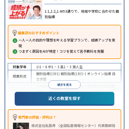
1:1,1:2,1:4の3通りで、地域や学校に合わせた個
別指導
編集部のおすすめポイント
一人一人の目的や理想を叶える学習プランで、成績アップを実
現
つまずく原因をAIが特定！コツを覚えて苦手教科を克服
対象学年
小1 ~ 6
中1 ~ 3
高1 ~ 3
浪人生
個別指導(1対1)
個別指導(1対2~)
オンライン指導
自
授業形式
立学習
続きを見る
小学校受験
中学受験
高校受験
大学受験
医学部受験
授業・定期テスト対策
内申点対策
学習習慣の定着
目的
総合型選抜(旧AO)対策
推薦入試対策
学校別特化対
近くの教室を探す
策
英検(英語検定)対策
漢検(漢字検定)対策
数学特化
対策
英語・英会話特化対策
その他科目別特化対策
中高一貫校生に対応
授業の振替可能
オンライン対
専門家の評価・評判は？
特徴
応
1科目から受講可能
季節講習のみの受講可
株式会社私塾界 （全国私塾情報センター）代表取締役
※2023年3月調査。
小学校高学年の個別指導塾アンケート調査方法
を参