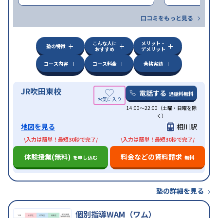
口コミをもっと見る
こんな人に
メリット・
塾の特徴
おすすめ
デメリット
コース内容
コース料金
合格実績
JR吹田東校
電話する
通話料無料
14:00〜22:00（土曜・日曜を除
く）
地図を見る
相川駅
\入力は簡単！最短30秒で完了/
\入力は簡単！最短30秒で完了/
体験授業(無料)
料金などの資料請求
を申し込む
無料
塾の詳細を見る
個別指導WAM（ワム）