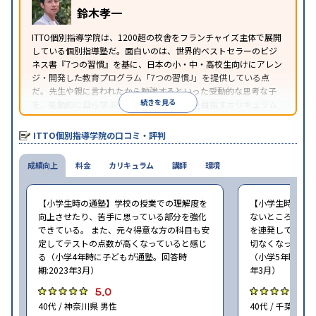
鈴木孝一
ITTO個別指導学院は、1200超の校舎をフランチャイズ主体で展開
している個別指導塾だ。面白いのは、世界的ベストセラーのビジ
ネス書『7つの習慣』を基に、日本の小・中・高校生向けにアレン
ジ・開発した教育プログラム「7つの習慣J」を提供している点
だ。先生や親に言われたから勉強するといった受動的な思考な子
続きを見る
を、能動的に自ら学ぶ子に育てていくことを目指すカリキュラム
である。個別指導の授業とは別に、集団授業形式の特別講座とし
て別料金で提供されるので、単なる成績アップ以上の、子どもの
ITTO個別指導学院の口コミ・評判
心の成長を求める家庭にオススメだ。
成績向上
料金
カリキュラム
講師
環境
【小学生時の通塾】学校の授業での理解度を
【小学生時の通
向上させたり、苦手に思っている部分を強化
ないところがあ
できている。 また、元々得意な方の科目も安
を連発していた
定してテストの点数が高くなっていると感じ
切なくなった。 
る（小学4年時に子どもが通塾。回答時
（小学5年時に子
期:2023年3月）
年3月）
5.0
4
40代 / 神奈川県 男性
40代 / 千葉県 女