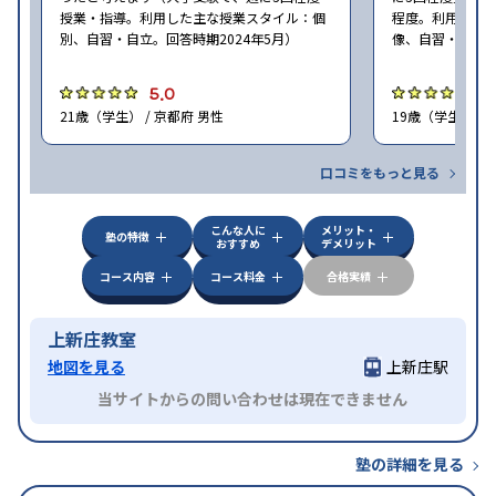
授業・指導。利用した主な授業スタイル：個
程度。利用した
別、自習・自立。回答時期2024年5月）
像、自習・自立。
5.0
5
21歳（学生） / 京都府 男性
19歳（学生） / 
口コミをもっと見る
こんな人に
メリット・
塾の特徴
おすすめ
デメリット
コース内容
コース料金
合格実績
上新庄教室
地図を見る
上新庄駅
当サイトからの問い合わせは現在できません
塾の詳細を見る