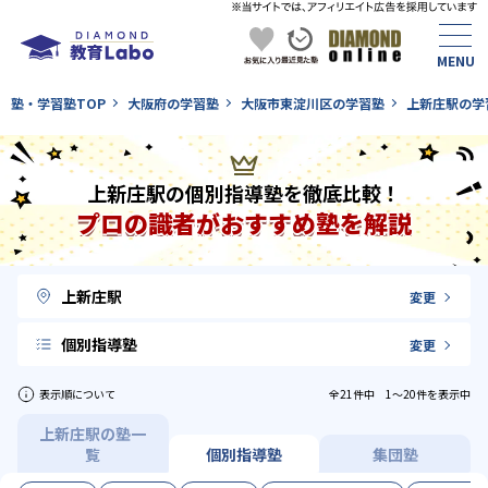
塾・学習塾TOP
大阪府の学習塾
大阪市東淀川区の学習塾
上新庄駅の学
上新庄駅の個別指導塾を徹底比較！
プロの識者がおすすめ塾を解説
上新庄駅
変更
個別指導塾
変更
表示順について
全21件中 1〜20件を表示中
上新庄駅の塾一
覧
個別指導塾
集団塾