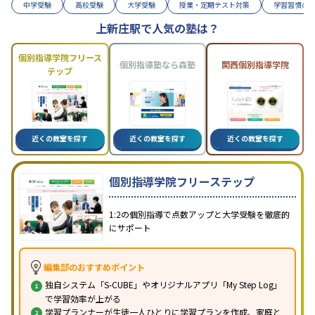
中学受験
高校受験
大学受験
授業・定期テスト対策
学習習慣の
上新庄駅で人気の塾は？
個別指導学院フリース
個別指導塾なら森塾
関西個別指導学院
テップ
近くの教室を探す
近くの教室を探す
近くの教室を探す
個別指導学院フリーステップ
1:2の個別指導で点数アップと大学受験を徹底的
にサポート
編集部のおすすめポイント
独自システム「S-CUBE」やオリジナルアプリ「My Step Log」
で学習効率が上がる
学習プランナーが生徒一人ひとりに学習プランを作成、家庭と