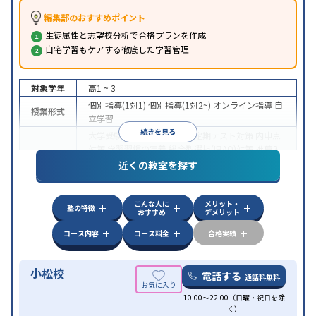
編集部のおすすめポイント
生徒属性と志望校分析で合格プランを作成
自宅学習もケアする徹底した学習管理
対象学年
高1 ~ 3
個別指導(1対1)
個別指導(1対2~)
オンライン指導
自
授業形式
立学習
続きを見る
大学受験
医学部受験
授業・定期テスト対策
内申点
対策
学習習慣の定着
総合型選抜(旧AO)対策
推薦入
目的
試対策
学校別特化対策
国公立大対策
私大対策
共通
近くの教室を探す
テスト対策
授業の振替可能
オンライン対応
1科目から受講可能
特徴
こんな人に
メリット・
季節講習のみの受講可
塾の特徴
おすすめ
デメリット
コース内容
コース料金
合格実績
小松校
電話する
通話料無料
10:00～22:00（日曜・祝日を除
く）