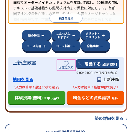
面談でオーダーメイドカリキュラムを年3回作成し、50種超の市販
テキストで基礎補強から難関校対策まで柔軟に対応します。首都
圏ですと校舎数が多いので通いやすく、内容もオーソドックスな
続きを見る
個別指導塾です。学生講師たちが自主的に勉強会などもしてお
り、学生講師の頑張りが目立ちます。
こんな人に
メリット・
塾の特徴
おすすめ
デメリット
コース内容
コース料金
合格実績
上新庄教室
電話する
通話料無料
9:00~24:00（土日祝日も含む）
地図を見る
上新庄駅
\入力は簡単！最短30秒で完了/
\入力は簡単！最短30秒で完了/
体験授業(無料)
料金などの資料請求
を申し込む
無料
塾の詳細を見る