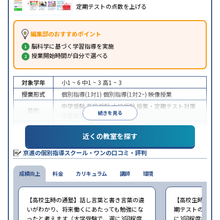
定期テストの点数を上げる
編集部のおすすめポイント
脳科学に基づく学習指導を実施
授業開始時間が自分で選べる
対象学年
小1 ~ 6
中1 ~ 3
高1 ~ 3
授業形式
個別指導(1対1)
個別指導(1対2~)
映像授業
中学受験
高校受験
大学受験
授業・定期テスト対策
目的
続きを見る
学習習慣の定着
中高一貫校生に対応
授業の振替可能
学習にPC・タ
特徴
近くの教室を探す
ブレットを利用
季節講習のみの受講可
※2024年6月調査。
大学受験塾・予備校のアンケート調査方法
を参照
京進の個別指導スクール・ワンの口コミ・評判
成績向上
料金
カリキュラム
講師
環境
【高校生時の通塾】話し言葉と書き言葉の違
【高校生時の通
いがわかり、将来働くにあたっても勉強にな
期テストの点数
ったと考えます（大学受験で、週に3回程度
に3回程度授業・指