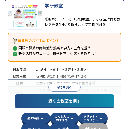
学研教室
誰もが知っている「学研教室」。小学生は同じ教
材を最低2回くり返すことで定着を図る
編集部のおすすめポイント
国語と算数の同時並行授業で学力の土台を養う
新聞活用探究コース、科学教室に対応する教室も！
対象学年
幼児
小1 ~ 6
中1 ~ 3
高1 ~ 3
浪人生
授業形式
個別指導(1対1)
個別指導(1対2~)
目的
授業・定期テスト対策
学習習慣の定着
続きを見る
不登校生に対応
学習にPC・タブレットを利用
オン
特徴
ライン対応
近くの教室を探す
こんな人に
メリット・
塾の特徴
おすすめ
デメリット
コース内容
コース料金
合格実績