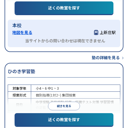
特徴
授業の振替可能
1科目から受講可能
近くの教室を探す
本校
地図を見る
上新庄駅
当サイトからの問い合わせは現在できません
塾の詳細を見る
ひのき学習塾
対象学年
小4 ~ 6
中1 ~ 3
授業形式
個別指導(1対2~)
集団授業
中学受験
高校受験
授業・定期テスト対策
学習習慣
目的
続きを見る
の定着
科目別特化対策
特徴
授業の振替可能
1科目から受講可能
近くの教室を探す