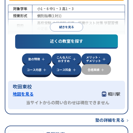
対象学年
小1 ~ 6
中1 ~ 3
高1 ~ 3
授業形式
個別指導(1対1)
高校受験
大学受験
授業・定期テスト対策
学習習慣
目的
続きを見る
の定着
特徴
授業の振替可能
季節講習のみの受講可
近くの教室を探す
こんな人に
メリット・
塾の特徴
おすすめ
デメリット
コース内容
コース料金
合格実績
吹田東校
地図を見る
相川駅
当サイトからの問い合わせは現在できません
塾の詳細を見る