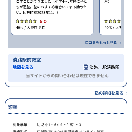
ごすことができました（小学4〜6年時に子ど
月）
もが通塾。塾のおすすめ度合い：まあ勧めた
い。回答時期2023年11月）
5.0
5
40代 / 大阪府 男性
40代 / 大阪府 女
口コミをもっと見る
淡路駅前教室
地図を見る
淡路、JR淡路駅
当サイトからの問い合わせは現在できません
塾の詳細を見る
類塾
対象学年
幼児
小1 ~ 6
中1 ~ 3
高1 ~ 3
授業形式
個別指導(1対2~)
集団授業
オンライン指導