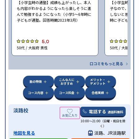
【小学生時の通塾】成績も上がったし、本人
【小学生時の通
も内容がわかるようになったら楽しそうに進
子なので、せめ
んで勉強するようになった（小学5〜6年時に
しないと思ったの
子どもが通塾。回答時期2023年3月）
時に子どもが通塾
5.0
4
50代 / 大阪府 男性
50代 / 大阪府 男
口コミをもっと見る
こんな人に
メリット・
塾の特徴
おすすめ
デメリット
コース内容
コース料金
合格実績
淡路校
電話する
通話料無料
10:00～21:00（日曜・祝日を除
く）
地図を見る
淡路、JR淡路駅