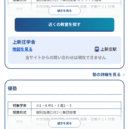
中学受験
高校受験
大学受験
授業・定期テスト対策
目的
続きを見る
学習習慣の定着
科目別特化対策
授業の振替可能
学習にPC・タブレットを利用
オン
特徴
近くの教室を探す
ライン対応
1科目から受講可能
上新庄学舎
地図を見る
上新庄駅
当サイトからの問い合わせは現在できません
塾の詳細を見る
優塾
対象学年
小1 ~ 6
中1 ~ 3
高1 ~ 3
授業形式
個別指導(1対2~)
集団授業
中学受験
高校受験
大学受験
授業・定期テスト対策
目的
続きを見る
学習習慣の定着
科目別特化対策