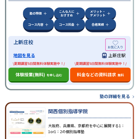
こんな人に
メリット・
塾の特徴
おすすめ
デメリット
コース内容
コース料金
合格実績
上新庄校
地図を見る
上新庄駅
\夏期講習5日間無料体験実施中！/
\夏期講習5日間無料体験実施中！/
体験授業(無料)
料金などの資料請求
を申し込む
無料
塾の詳細を見る
関西個別指導学院
大阪府、兵庫県、京都府を中心に展開する1：
1or1：2の個別指導塾