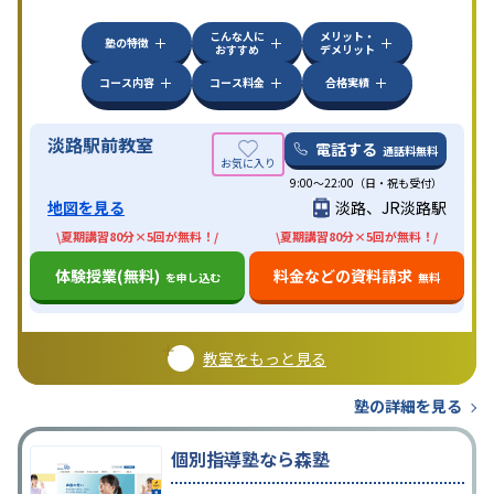
こんな人に
メリット・
塾の特徴
おすすめ
デメリット
コース内容
コース料金
合格実績
淡路駅前教室
電話する
通話料無料
9:00～22:00（日・祝も受付）
地図を見る
淡路、JR淡路駅
\夏期講習80分×5回が無料！/
\夏期講習80分×5回が無料！/
体験授業(無料)
料金などの資料請求
を申し込む
無料
教室をもっと見る
塾の詳細を見る
個別指導塾なら森塾