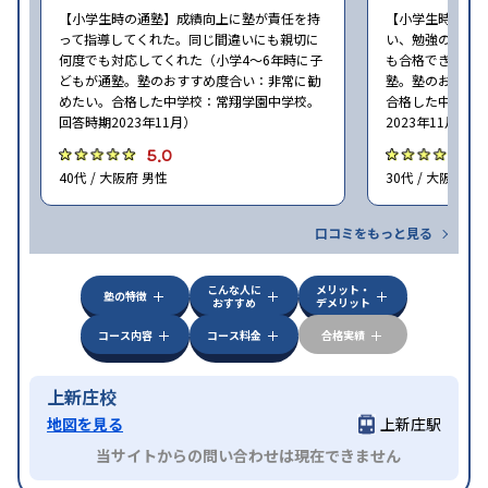
【小学生時の通塾】成績向上に塾が責任を持
【小学生時の通
って指導してくれた。同じ間違いにも親切に
い、勉強の習慣が
何度でも対応してくれた（小学4〜6年時に子
も合格できた（小
どもが通塾。塾のおすすめ度合い：非常に勧
塾。塾のおすす
めたい。合格した中学校：常翔学園中学校。
合格した中学校
回答時期2023年11月）
2023年11月）
5.0
5
40代 / 大阪府 男性
30代 / 大阪府 女
口コミをもっと見る
こんな人に
メリット・
塾の特徴
おすすめ
デメリット
コース内容
コース料金
合格実績
上新庄校
地図を見る
上新庄駅
当サイトからの問い合わせは現在できません