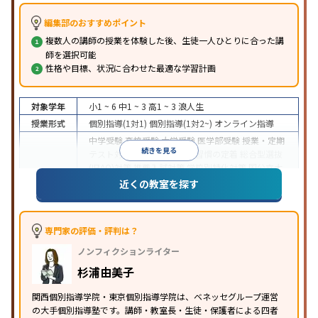
編集部のおすすめポイント
複数人の講師の授業を体験した後、生徒一人ひとりに合った講
師を選択可能
性格や目標、状況に合わせた最適な学習計画
対象学年
小1 ~ 6
中1 ~ 3
高1 ~ 3
浪人生
授業形式
個別指導(1対1)
個別指導(1対2~)
オンライン指導
中学受験
高校受験
大学受験
医学部受験
授業・定期
続きを見る
テスト対策
内申点対策
学習習慣の定着
総合型選抜
(旧AO)対策
推薦入試対策
学校別特化対策
国公立大
目的
対策
私大対策
共通テスト対策
英検(英語検定)対策
近くの教室を探す
漢検(漢字検定)対策
数学特化対策
その他科目別特化
対策
中高一貫校生に対応
特待生・奨学金制度あり
不登
専門家の評価・評判は？
校生に対応
オンライン対応
1科目から受講可能
季
特徴
ノンフィクションライター
節講習のみの受講可
発達障害の子どもに対応
自習
室あり
杉浦由美子
関西個別指導学院・東京個別指導学院は、ベネッセグループ運営
の大手個別指導塾です。講師・教室長・生徒・保護者による四者