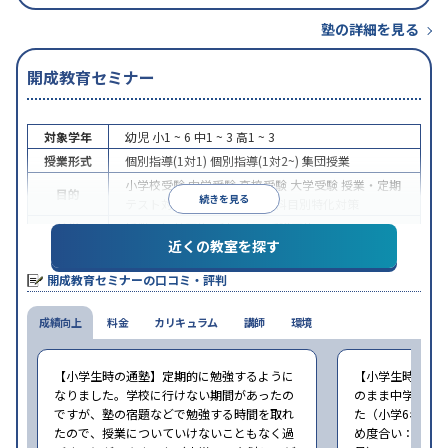
塾の詳細を見る
開成教育セミナー
対象学年
幼児
小1 ~ 6
中1 ~ 3
高1 ~ 3
授業形式
個別指導(1対1)
個別指導(1対2~)
集団授業
小学校受験
中学受験
高校受験
大学受験
授業・定期
目的
続きを見る
テスト対策
学習習慣の定着
科目別特化対策
特徴
授業の振替可能
1科目から受講可能
近くの教室を探す
※2023年10月調査。
小学校高学年の集団塾アンケート調査方法
を参照
開成教育セミナーの口コミ・評判
成績向上
料金
カリキュラム
講師
環境
【小学生時の通塾】定期的に勉強するように
【小学生時の通
なりました。学校に行けない期間があったの
のまま中学でも
ですが、塾の宿題などで勉強する時間を取れ
た（小学6年時に
たので、授業についていけないこともなく過
め度合い：まあ勧