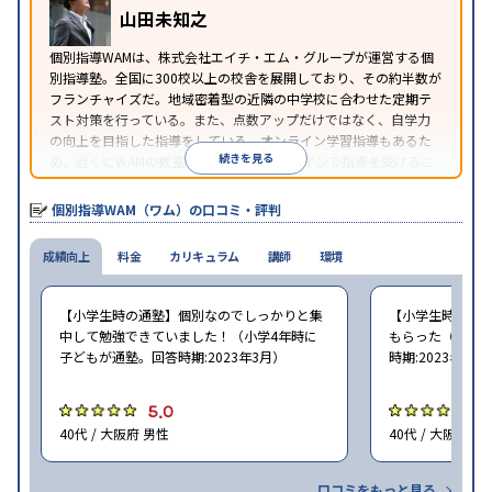
山田未知之
照
個別指導WAMは、株式会社エイチ・エム・グループが運営する個
別指導塾。全国に300校以上の校舎を展開しており、その約半数が
フランチャイズだ。地域密着型の近隣の中学校に合わせた定期テ
スト対策を行っている。また、点数アップだけではなく、自学力
の向上を目指した指導をしている。オンライン学習指導もあるた
続きを見る
め、近くにWAMの教室がなくても、オンラインで指導を受けるこ
とができる。
個別指導WAM（ワム）の口コミ・評判
成績向上
料金
カリキュラム
講師
環境
【小学生時の通塾】個別なのでしっかりと集
【小学生時の通
中して勉強できていました！（小学4年時に
もらった（小学5
子どもが通塾。回答時期:2023年3月）
時期:2023年3月
5.0
5
40代 / 大阪府 男性
40代 / 大阪府 女
口コミをもっと見る