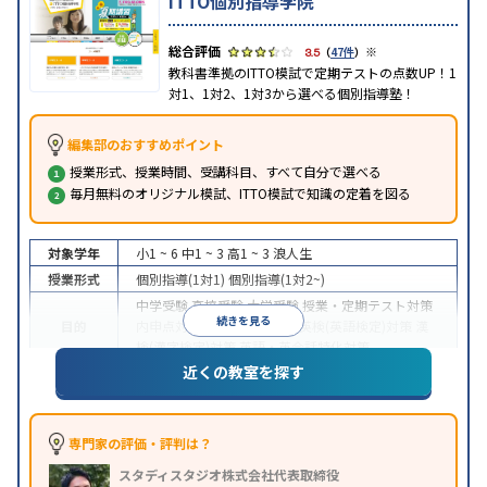
ITTO個別指導学院
※
3.5
（
47件
）
教科書準拠のITTO模試で定期テストの点数UP！1
対1、1対2、1対3から選べる個別指導塾！
編集部のおすすめポイント
授業形式、授業時間、受講科目、すべて自分で選べる
毎月無料のオリジナル模試、ITTO模試で知識の定着を図る
対象学年
小1 ~ 6
中1 ~ 3
高1 ~ 3
浪人生
授業形式
個別指導(1対1)
個別指導(1対2~)
中学受験
高校受験
大学受験
授業・定期テスト対策
続きを見る
目的
内申点対策
学習習慣の定着
英検(英語検定)対策
漢
検(漢字検定)対策
英語・英会話特化対策
近くの教室を探す
1科目から受講可能
季節講習のみの受講可
自習室あ
特徴
り
※2023年3月調査。
小学校高学年の個別指導塾アンケート調査方法
を参
照
専門家の評価・評判は？
スタディスタジオ株式会社代表取締役