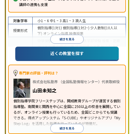
講師の連携も支援
対象学年
小1 ~ 6
中1 ~ 3
高1 ~ 3
浪人生
個別指導(1対1)
個別指導(1対2~)
少人数制(10人以
授業形式
下)
オンライン指導
映像授業
続きを見る
中学受験
高校受験
大学受験
医学部受験
授業・定期
テスト対策
内申点対策
学習習慣の定着
総合型選抜
(旧AO)対策
推薦入試対策
学校別特化対策
国公立大
近くの教室を探す
目的
対策
私大対策
共通テスト対策
英検(英語検定)対策
漢検(漢字検定)対策
数学特化対策
英語・英会話特化
対策
その他科目別特化対策
専門家の評価・評判は？
中高一貫校生に対応
特待生・奨学金制度あり
成績
株式会社私塾界 （全国私塾情報センター）代表取締役
保証制度あり
授業の振替可能
学習にPC・タブレッ
特徴
トを利用
オンライン対応
1科目から受講可能
季節
山田未知之
講習のみの受講可
自習室あり
個別指導学院フリーステップは、開成教育グループが運営する個別
指導塾。南関東と関西を中心に全国に250以上の校舎を展開してい
るが、オンライン授業も行っているため、全国どこからでも受講
できる。得点アップシステム「S-CUBE」やオリジナルアプリ「My
Step Log」を活用した指導を行っているのが特徴だ。
続きを見る