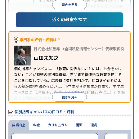
中学受験
高校受験
大学受験
医学部受験
授業・定期
続きを見る
テスト対策
内申点対策
学習習慣の定着
総合型選抜
目的
(旧AO)対策
推薦入試対策
学校別特化対策
国公立大
対策
私大対策
共通テスト対策
英検(英語検定)対策
近くの教室を探す
漢検(漢字検定)対策
数学特化対策
中高一貫校生に対応
成績保証制度あり
授業の振替
特徴
可能
不登校生に対応
1科目から受講可能
季節講習
専門家の評価・評判は？
のみの受講可
株式会社私塾界 （全国私塾情報センター）代表取締役
※2023年3月調査。
小学校高学年の個別指導塾アンケート調査方法
を参
山田未知之
照
個別指導キャンパスは、「教育に関係ないことには、お金をかけ
ない」ことが特徴の個別指導塾。高品質で低価格な教育を拡げる
ことを目指している。広告費に費用を割かず、口コミや紹介によ
る入塾が8割を占めるという。小学生から高校生が対象で、中学生
コースには「1科目＋20点以上UP（または1科目80点以上）」を保
続きを見る
証する成績保証制度が付帯している。
個別指導キャンパスの口コミ・評判
成績向上
料金
カリキュラム
講師
環境