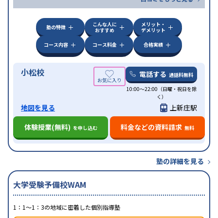
こんな人に
メリット・
塾の特徴
おすすめ
デメリット
コース内容
コース料金
合格実績
小松校
電話する
通話料無料
10:00～22:00（日曜・祝日を除
く）
地図を見る
上新庄駅
体験授業(無料)
料金などの資料請求
を申し込む
無料
塾の詳細を見る
大学受験予備校WAM
1：1～1：3の地域に密着した個別指導塾