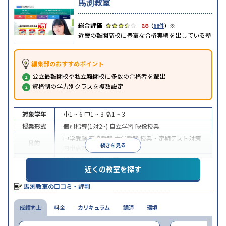
馬渕教室
※
3.8
（
68件
）
近畿の難関高校に豊富な合格実績を出している塾
編集部のおすすめポイント
公立最難関校や私立難関校に多数の合格者を輩出
資格制の学力別クラスを複数設定
対象学年
小1 ~ 6
中1 ~ 3
高1 ~ 3
授業形式
個別指導(1対2~)
自立学習
映像授業
中学受験
高校受験
大学受験
授業・定期テスト対策
目的
続きを見る
内申点対策
学習習慣の定着
授業の振替可能
学習にPC・タブレットを利用
1科
特徴
近くの教室を探す
目から受講可能
※2023年10月調査。
小学校高学年の集団塾アンケート調査方法
を参照
馬渕教室の口コミ・評判
成績向上
料金
カリキュラム
講師
環境