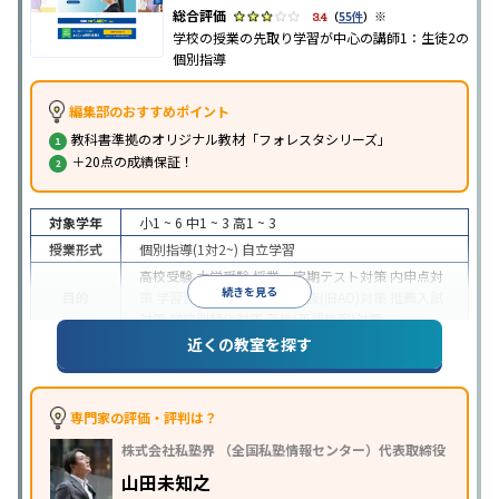
※
3.4
（
55件
）
学校の授業の先取り学習が中心の講師1：生徒2の
個別指導
編集部のおすすめポイント
教科書準拠のオリジナル教材「フォレスタシリーズ」
＋20点の成績保証！
対象学年
小1 ~ 6
中1 ~ 3
高1 ~ 3
授業形式
個別指導(1対2~)
自立学習
高校受験
大学受験
授業・定期テスト対策
内申点対
続きを見る
目的
策
学習習慣の定着
総合型選抜(旧AO)対策
推薦入試
対策
学校別特化対策
英検(英語検定)対策
近くの教室を探す
成績保証制度あり
1科目から受講可能
季節講習のみ
特徴
の受講可
自習室あり
※2023年3月調査。
小学校高学年の個別指導塾アンケート調査方法
を参
照
専門家の評価・評判は？
株式会社私塾界 （全国私塾情報センター）代表取締役
山田未知之