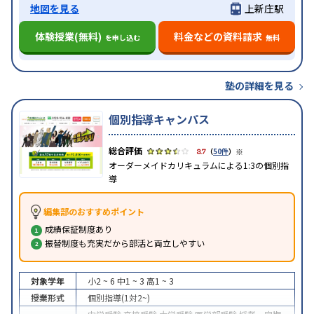
地図を見る
上新庄駅
体験授業(無料)
料金などの資料請求
を申し込む
無料
塾の詳細を見る
個別指導キャンパス
※
3.7
（
50件
）
オーダーメイドカリキュラムによる1:3の個別指
導
編集部のおすすめポイント
成績保証制度あり
振替制度も充実だから部活と両立しやすい
対象学年
小2 ~ 6
中1 ~ 3
高1 ~ 3
授業形式
個別指導(1対2~)