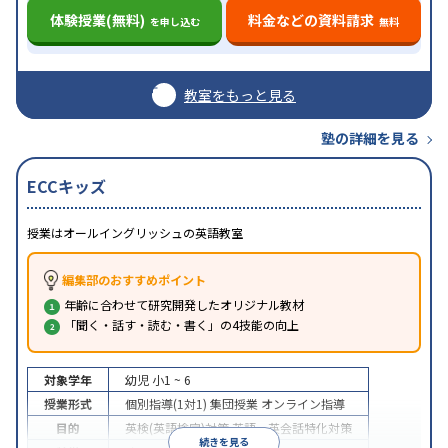
体験授業(無料)
料金などの資料請求
を申し込む
無料
教室をもっと見る
塾の詳細を見る
ECCキッズ
授業はオールイングリッシュの英語教室
編集部のおすすめポイント
年齢に合わせて研究開発したオリジナル教材
「聞く・話す・読む・書く」の4技能の向上
対象学年
幼児
小1 ~ 6
授業形式
個別指導(1対1)
集団授業
オンライン指導
目的
英検(英語検定)対策
英語・英会話特化対策
続きを見る