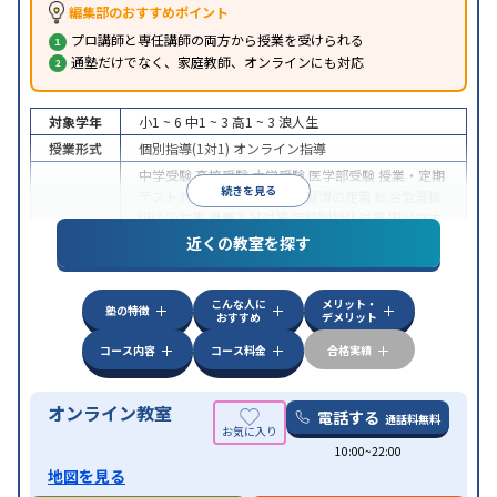
編集部のおすすめポイント
プロ講師と専任講師の両方から授業を受けられる
通塾だけでなく、家庭教師、オンラインにも対応
対象学年
小1 ~ 6
中1 ~ 3
高1 ~ 3
浪人生
授業形式
個別指導(1対1)
オンライン指導
中学受験
高校受験
大学受験
医学部受験
授業・定期
続きを見る
テスト対策
内申点対策
学習習慣の定着
総合型選抜
(旧AO)対策
推薦入試対策
学校別特化対策
国公立大
目的
対策
私大対策
共通テスト対策
英検(英語検定)対策
近くの教室を探す
漢検(漢字検定)対策
数学特化対策
英語・英会話特化
対策
その他科目別特化対策
こんな人に
メリット・
中高一貫校生に対応
授業の振替可能
不登校生に対
塾の特徴
おすすめ
デメリット
特徴
応
オンライン対応
1科目から受講可能
季節講習の
みの受講可
自習室あり
コース内容
コース料金
合格実績
オンライン教室
電話する
通話料無料
10:00~22:00
地図を見る