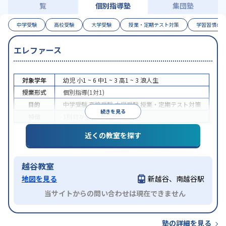
覧
個別指導塾
集団塾
中学受験
高校受験
大学受験
授業・定期テスト対策
学習習慣の
エレファース
対象学年
幼児
小1 ~ 6
中1 ~ 3
高1 ~ 3
浪人生
授業形式
個別指導(1対1)
目的
中学受験
高校受験
大学受験
授業・定期テスト対策
続きを見る
特徴
1科目から受講可能
近くの教室を探す
越谷教室
地図を見る
新越谷、南越谷駅
当サイトからの問い合わせは現在できません
塾の詳細を見る