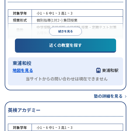
対象学年
小1 ~ 6
中1 ~ 3
高1 ~ 3
授業形式
個別指導(1対2~)
集団授業
中学受験
高校受験
大学受験
授業・定期テスト対策
目的
続きを見る
各種検定対策
科目別特化対策
特徴
授業の振替可能
近くの教室を探す
東浦和校
地図を見る
東浦和駅
当サイトからの問い合わせは現在できません
塾の詳細を見る
英検アカデミー
対象学年
小1 ~ 6
中1 ~ 3
高1 ~ 3