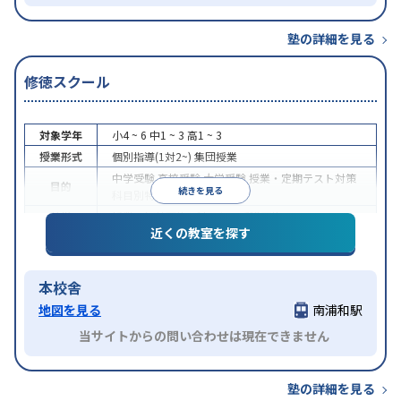
塾の詳細を見る
修徳スクール
対象学年
小4 ~ 6
中1 ~ 3
高1 ~ 3
授業形式
個別指導(1対2~)
集団授業
中学受験
高校受験
大学受験
授業・定期テスト対策
目的
続きを見る
科目別特化対策
特徴
授業の振替可能
1科目から受講可能
近くの教室を探す
本校舎
地図を見る
南浦和駅
当サイトからの問い合わせは現在できません
塾の詳細を見る