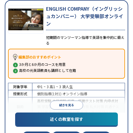
ENGLISH COMPANY（イングリッシ
ュカンパニー） 大学受験部オンライ
ン
短期間のマンツーマン指導で英語を集中的に鍛え
る
編集部のおすすめポイント
3か月と6か月のコースを用意
高校の元英語教員も講師として在籍
対象学年
中1 ~ 3
高1 ~ 3
浪人生
授業形式
個別指導(1対1)
オンライン指導
高校受験
大学受験
授業・定期テスト対策
内申点対
続きを見る
目的
策
学習習慣の定着
国公立大対策
私大対策
共通テス
ト対策
英検(英語検定)対策
英語・英会話特化対策
近くの教室を探す
中高一貫校生に対応
授業の振替可能
不登校生に対
特徴
応
学習にPC・タブレットを利用
オンライン対応
1
科目から受講可能