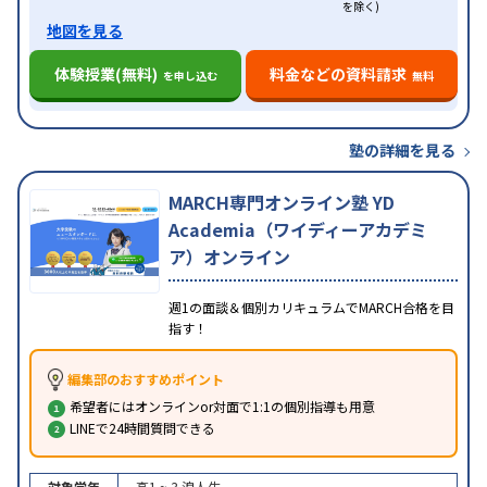
を除く)
地図を見る
体験授業(無料)
料金などの資料請求
を申し込む
無料
塾の詳細を見る
MARCH専門オンライン塾 YD
Academia（ワイディーアカデミ
ア）オンライン
週1の面談＆個別カリキュラムでMARCH合格を目
指す！
編集部のおすすめポイント
希望者にはオンラインor対面で1:1の個別指導も用意
LINEで24時間質問できる
対象学年
高1 ~ 3
浪人生