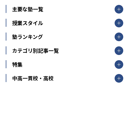
北海道・東北
主要な塾一覧
北海道
青森県
岩手県
宮城県
秋田県
【掲載塾一覧を見る】
授業スタイル
山形県
福島県
臨海セミナー
関東
個別指導
塾ランキング
東京個別指導学院
東京都
神奈川県
埼玉県
千葉県
茨城県
集団授業
個別指導塾TOMAS
栃木県
群馬県
中学受験ランキング
カテゴリ別記事一覧
オンライン指導
明光義塾
大学受験ランキング
北陸
映像授業
ナビ個別指導学院
中学受験
特集
新潟県
富山県
石川県
福井県
個別教室のトライ
高校受験
東進ハイスクール
中部
開成番長直伝！子どもの受験を成功させる方法
中高一貫校・高校
大学受験
武田塾
愛知県
静岡県
岐阜県
三重県
長野県
令和時代の失敗しない塾選び
資格取得・学び直し
山梨県
2020年代の教育
中学入試最前線
教育費・塾代
中学受験最前線
近畿
てら先生の教育業界基本メソッド
座談会
大学入試改革
大阪府
運動と遊びを考える
兵庫県
京都府
奈良県
和歌山県
教育全般
親子で極める家庭学習
滋賀県
令和の大学受験は情報戦！
大学受験塾の選び方
ママテクエグザム
情報Ⅰ、数学が苦手な人注目！最短距離の学力
中学受験に熱心な市区町村ランキング
中国
進化する中高一貫校・高校
アップ法
小学校受験