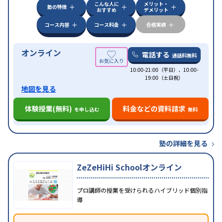
こんな人に
メリット・
塾の特徴
おすすめ
デメリット
コース内容
コース料金
合格実績
オンライン
電話する
通話料無料
10:00-21:00（平日）、10:00-
19:00（土日祝）
地図を見る
体験授業(無料)
料金などの資料請求
を申し込む
無料
塾の詳細を見る
ZeZeHiHi Schoolオンライン
プロ講師の授業を受けられるハイブリッド個別指
導