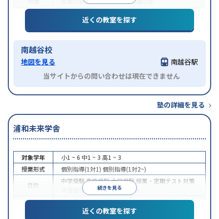
特徴
授業の振替可能
1科目から受講可能
近くの教室を探す
南越谷校
地図を見る
南越谷駅
当サイトからの問い合わせは現在できません
塾の詳細を見る
浦和未来学舎
対象学年
小1 ~ 6
中1 ~ 3
高1 ~ 3
授業形式
個別指導(1対1)
個別指導(1対2~)
中学受験
高校受験
大学受験
授業・定期テスト対策
目的
続きを見る
学習習慣の定着
推薦入試対策
特待生・奨学金制度あり
入塾に学力基準あり
成績
特徴
近くの教室を探す
保証制度あり
授業の振替可能
1科目から受講可能