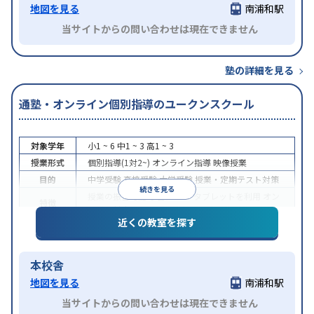
地図を見る
南浦和駅
当サイトからの問い合わせは現在できません
塾の詳細を見る
通塾・オンライン個別指導のユークンスクール
対象学年
小1 ~ 6
中1 ~ 3
高1 ~ 3
授業形式
個別指導(1対2~)
オンライン指導
映像授業
目的
中学受験
高校受験
大学受験
授業・定期テスト対策
続きを見る
授業の振替可能
学習にPC・タブレットを利用
オン
特徴
ライン対応
近くの教室を探す
本校舎
地図を見る
南浦和駅
当サイトからの問い合わせは現在できません