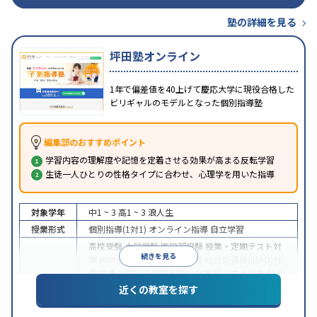
塾の詳細を見る
坪田塾オンライン
1年で偏差値を40上げて慶応大学に現役合格した
ビリギャルのモデルとなった個別指導塾
編集部のおすすめポイント
学習内容の理解度や記憶を定着させる効果が高まる反転学習
生徒一人ひとりの性格タイプに合わせ、心理学を用いた指導
対象学年
中1 ~ 3
高1 ~ 3
浪人生
授業形式
個別指導(1対1)
オンライン指導
自立学習
高校受験
大学受験
医学部受験
授業・定期テスト対
続きを見る
策
内申点対策
学習習慣の定着
総合型選抜(旧AO)対
策
推薦入試対策
学校別特化対策
国公立大対策
私大
目的
対策
共通テスト対策
英検(英語検定)対策
漢検(漢字
近くの教室を探す
検定)対策
数学特化対策
英語・英会話特化対策
その
他科目別特化対策