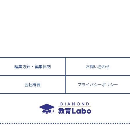
鳥取県
島根県
岡山県
広島県
山口県
悩み多き「大学受験」相談室
家庭教師
四国
英語・英会話・英検対策
徳島県
香川県
愛媛県
高知県
小学校教師が解説！中学受験のリアル
教育ニュース最前線
九州・沖縄
教育ジャーナリストが徹底解説！ 大学受験の羅
福岡県
佐賀県
長崎県
熊本県
大分県
針盤
宮崎県
鹿児島県
沖縄県
編集方針・編集体制
お問い合わせ
会社概要
プライバシーポリシー