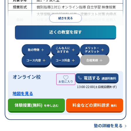
授業形式
個別指導(1対1)
オンライン指導
自立学習
映像授業
大学受験
医学部受験
授業・定期テスト対策
内申点
続きを見る
目的
対策
学習習慣の定着
総合型選抜(旧AO)対策
推薦入
試対策
学校別特化対策
近くの教室を探す
中高一貫校生に対応
授業の振替可能
不登校生に対
特徴
応
学習にPC・タブレットを利用
オンライン対応
1
科目から受講可能
こんな人に
メリット・
塾の特徴
おすすめ
デメリット
コース内容
コース料金
合格実績
オンライン校
電話する
通話料無料
13:00-22:00(土日祝日問わず)
地図を見る
体験授業(無料)
料金などの資料請求
を申し込む
無料
塾の詳細を見る