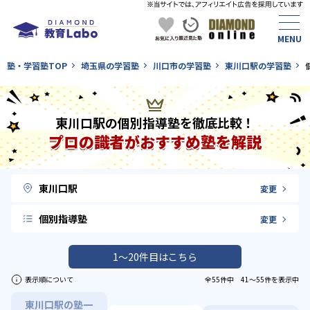
塾・学習塾TOP
埼玉県の学習塾
川口市の学習塾
東川口駅の学習塾
東川口駅の個別指導塾を徹底比較！
プロの識者がおすすめ塾を解説
東川口駅
変更
個別指導塾
変更
1〜20件目はこちら
表示順について
全55件中 41〜55件を表示中
東川口駅の塾一