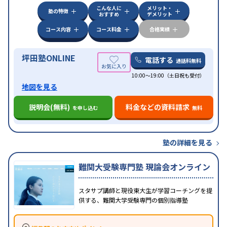
こんな人に
メリット・
中高一貫校生に対応
授業の振替可能
不登校生に対
塾の特徴
おすすめ
デメリット
応
学習にPC・タブレットを利用
オンライン対応
1
特徴
科目から受講可能
季節講習のみの受講可
発達障害
コース内容
コース料金
合格実績
の子どもに対応
坪田塾ONLINE
電話する
通話料無料
10:00～19:00（土日祝も受付）
地図を見る
説明会(無料)
料金などの資料請求
を申し込む
無料
塾の詳細を見る
難関大受験専門塾 現論会オンライン
スタサプ講師と現役東大生が学習コーチングを提
供する、難関大学受験専門の個別指導塾