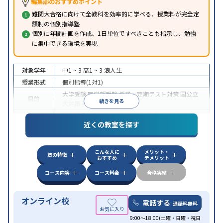
編集部のおすすめポイント
難関大合格に向けて全教科を効率的に学べる、授業料が完全定
額制の個別指導塾
個別に年間計画を作成、1日単位ですべきことも指示し、勉強
に集中できる環境を実現
対象学年
中1 ~ 3
高1 ~ 3
浪人生
授業形式
個別指導(1対1)
大学受験
医学部受験
授業・定期テスト対策
国公立
目的
続きを見る
大対策
英検(英語検定)対策
中高一貫校生に対応
授業の振替可能
オンライン対
特徴
近くの教室を探す
応
自習室あり
こんな人に
メリット・
塾の特徴
おすすめ
デメリット
コース内容
コース料金
合格実績
オンライン校
電話する
通話料無料
9:00～18:00(土曜・日曜・祝日