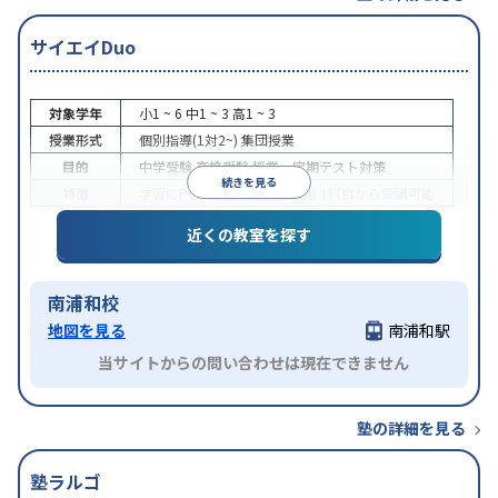
サイエイDuo
対象学年
小1 ~ 6
中1 ~ 3
高1 ~ 3
授業形式
個別指導(1対2~)
集団授業
目的
中学受験
高校受験
授業・定期テスト対策
続きを見る
特徴
学習にPC・タブレットを利用
1科目から受講可能
近くの教室を探す
南浦和校
地図を見る
南浦和駅
当サイトからの問い合わせは現在できません
塾の詳細を見る
塾ラルゴ