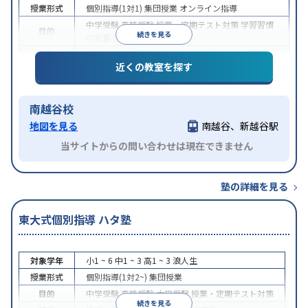
授業形式
個別指導(1対1)
集団授業
オンライン指導
中学受験
高校受験
授業・定期テスト対策
学習習慣
目的
続きを見る
の定着
推薦入試対策
特徴
授業の振替可能
オンライン対応
1科目から受講可能
近くの教室を探す
南越谷校
地図を見る
南越谷、新越谷駅
当サイトからの問い合わせは現在できません
塾の詳細を見る
東大式個別指導 ハタ塾
対象学年
小1 ~ 6
中1 ~ 3
高1 ~ 3
浪人生
授業形式
個別指導(1対2~)
集団授業
目的
中学受験
高校受験
大学受験
授業・定期テスト対策
続きを見る