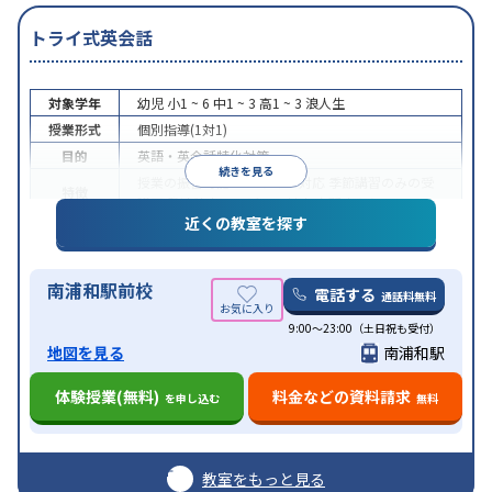
トライ式英会話
対象学年
幼児
小1 ~ 6
中1 ~ 3
高1 ~ 3
浪人生
授業形式
個別指導(1対1)
目的
英語・英会話特化対策
続きを見る
授業の振替可能
オンライン対応
季節講習のみの受
特徴
講可
発達障害の子どもに対応
自習室あり
近くの教室を探す
南浦和駅前校
電話する
通話料無料
9:00～23:00（土日祝も受付）
地図を見る
南浦和駅
体験授業(無料)
料金などの資料請求
を申し込む
無料
教室をもっと見る