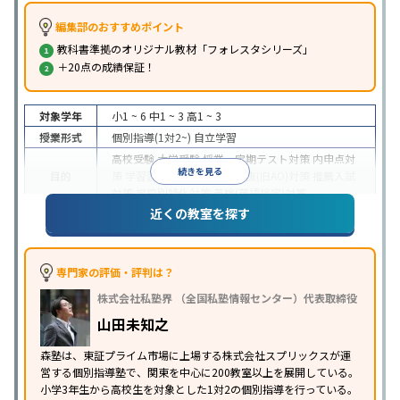
編集部のおすすめポイント
教科書準拠のオリジナル教材「フォレスタシリーズ」
＋20点の成績保証！
対象学年
小1 ~ 6
中1 ~ 3
高1 ~ 3
授業形式
個別指導(1対2~)
自立学習
高校受験
大学受験
授業・定期テスト対策
内申点対
続きを見る
目的
策
学習習慣の定着
総合型選抜(旧AO)対策
推薦入試
対策
学校別特化対策
英検(英語検定)対策
近くの教室を探す
成績保証制度あり
1科目から受講可能
季節講習のみ
特徴
の受講可
自習室あり
※2023年3月調査。
小学校高学年の個別指導塾アンケート調査方法
を参
照
専門家の評価・評判は？
株式会社私塾界 （全国私塾情報センター）代表取締役
山田未知之
森塾は、東証プライム市場に上場する株式会社スプリックスが運
営する個別指導塾で、関東を中心に200教室以上を展開している。
小学3年生から高校生を対象とした1対2の個別指導を行っている。