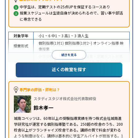
中学生は、定期テストの25点UPを保証するコースあり
授業スケジュールは生徒自身が決められるので、習い事や部活
に専念できる
対象学年
小1 ~ 6
中1 ~ 3
高1 ~ 3
浪人生
個別指導(1対1)
個別指導(1対2~)
オンライン指導
映
授業形式
像授業
続きを見る
中学受験
高校受験
大学受験
授業・定期テスト対策
内申点対策
学習習慣の定着
総合型選抜(旧AO)対策
目的
推薦入試対策
学校別特化対策
国公立大対策
私大対
近くの教室を探す
策
共通テスト対策
英検(英語検定)対策
その他科目
別特化対策
中高一貫校生に対応
成績保証制度あり
授業の振替
専門家の評価・評判は？
特徴
可能
不登校生に対応
オンライン対応
1科目から受
スタディスタジオ株式会社代表取締役
講可能
季節講習のみの受講可
※2023年3月調査。
小学校高学年の個別指導塾アンケート調査方法
を参
鈴木孝一
照
城南コベッツは、60年以上の受験指導実績を持つ株式会社城南進
学研究社が運営する個別指導塾である。250超の校舎のうち、200
校舎以上がフランチャイズ校舎である。講師の質で料金が変わる
ような制度はなく、講師は基本的に学生アルバイトが担当する。1