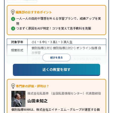
編集部のおすすめポイント
一人一人の目的や理想を叶える学習プランで、成績アップを実
現
つまずく原因をAIが特定！コツを覚えて苦手教科を克服
対象学年
小1 ~ 6
中1 ~ 3
高1 ~ 3
浪人生
個別指導(1対1)
個別指導(1対2~)
オンライン指導
自
授業形式
立学習
続きを見る
小学校受験
中学受験
高校受験
大学受験
医学部受験
授業・定期テスト対策
内申点対策
学習習慣の定着
目的
総合型選抜(旧AO)対策
推薦入試対策
学校別特化対
近くの教室を探す
策
英検(英語検定)対策
漢検(漢字検定)対策
数学特化
対策
英語・英会話特化対策
その他科目別特化対策
中高一貫校生に対応
授業の振替可能
オンライン対
専門家の評価・評判は？
特徴
応
1科目から受講可能
季節講習のみの受講可
株式会社私塾界 （全国私塾情報センター）代表取締役
※2023年3月調査。
小学校高学年の個別指導塾アンケート調査方法
を参
山田未知之
照
個別指導WAMは、株式会社エイチ・エム・グループが運営する個