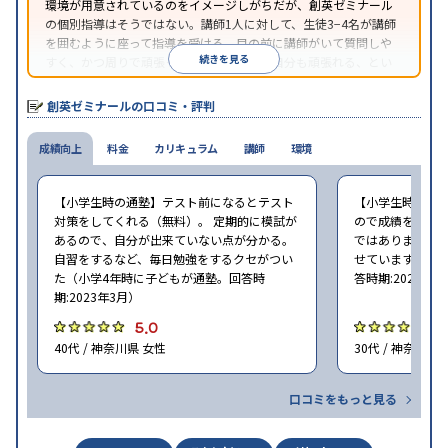
環境が用意されているのをイメージしがちだが、創英ゼミナール
の個別指導はそうではない。講師1人に対して、生徒3−4名が講師
を囲むように座って指導を受ける。目の前に講師がいて質問しや
続きを見る
すく、かつ周りで頑張っている仲間がいて自分も頑張れる、とい
う環境を実現している。
創英ゼミナールの口コミ・評判
成績向上
料金
カリキュラム
講師
環境
【小学生時の通塾】テスト前になるとテスト
【小学生時の通
対策をしてくれる（無料）。 定期的に模試が
ので成績を向上
あるので、自分が出来ていない点が分かる。
ではありません
自習をするなど、毎日勉強をするクセがつい
せています（小学
た（小学4年時に子どもが通塾。回答時
答時期:2023年3
期:2023年3月）
5.0
4
40代 / 神奈川県 女性
30代 / 神奈川県
口コミをもっと見る