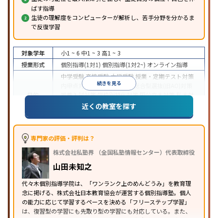
ばす指導
生徒の理解度をコンピューターが解析し、苦手分野を分かるま
で反復学習
対象学年
小1 ~ 6
中1 ~ 3
高1 ~ 3
授業形式
個別指導(1対1)
個別指導(1対2~)
オンライン指導
中学受験
高校受験
大学受験
授業・定期テスト対策
続きを見る
内申点対策
学習習慣の定着
総合型選抜(旧AO)対策
目的
推薦入試対策
学校別特化対策
国公立大対策
私大対
策
共通テスト対策
英検(英語検定)対策
数学特化対
近くの教室を探す
策
その他科目別特化対策
中高一貫校生に対応
授業の振替可能
オンライン対
特徴
応
1科目から受講可能
季節講習のみの受講可
自習
専門家の評価・評判は？
室あり
株式会社私塾界 （全国私塾情報センター）代表取締役
※2023年3月調査。
小学校高学年の個別指導塾アンケート調査方法
を参
山田未知之
照
代々木個別指導学院は、「ワンランク上のめんどうみ」を教育理
念に掲げる、株式会社日本教育協会が運営する個別指導塾。個人
の能力に応じて学習するペースを決める「フリーステップ学習」
は、復習型の学習にも先取り型の学習にも対応している。また、