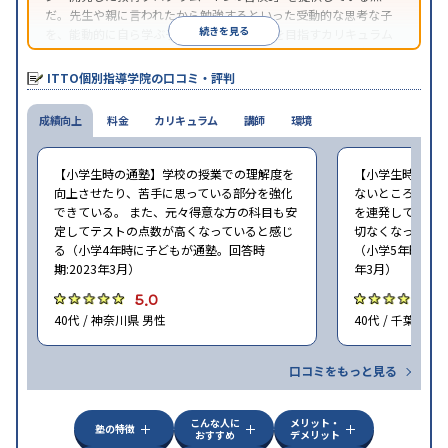
だ。先生や親に言われたから勉強するといった受動的な思考な子
続きを見る
を、能動的に自ら学ぶ子に育てていくことを目指すカリキュラム
である。個別指導の授業とは別に、集団授業形式の特別講座とし
て別料金で提供されるので、単なる成績アップ以上の、子どもの
ITTO個別指導学院の口コミ・評判
心の成長を求める家庭にオススメだ。
成績向上
料金
カリキュラム
講師
環境
【小学生時の通塾】学校の授業での理解度を
【小学生時の通
向上させたり、苦手に思っている部分を強化
ないところがあ
できている。 また、元々得意な方の科目も安
を連発していた
定してテストの点数が高くなっていると感じ
切なくなった。 
る（小学4年時に子どもが通塾。回答時
（小学5年時に子
期:2023年3月）
年3月）
5.0
4
40代 / 神奈川県 男性
40代 / 千葉県 女
口コミをもっと見る
こんな人に
メリット・
塾の特徴
おすすめ
デメリット