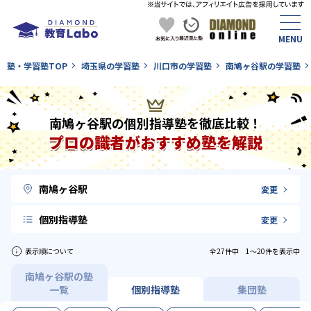
塾・学習塾TOP
埼玉県の学習塾
川口市の学習塾
南鳩ヶ谷駅の学習塾
南鳩ヶ谷駅の個別指導塾を徹底比較！
プロの識者がおすすめ塾を解説
南鳩ヶ谷駅
変更
個別指導塾
変更
表示順について
全27件中 1〜20件を表示中
南鳩ヶ谷駅の塾
一覧
個別指導塾
集団塾