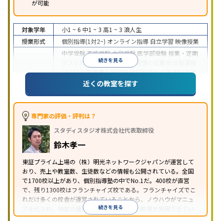
が可能
対象学年
小1 ~ 6
中1 ~ 3
高1 ~ 3
浪人生
授業形式
個別指導(1対2~)
オンライン指導
自立学習
映像授業
中学受験
高校受験
大学受験
医学部受験
授業・定期
続きを見る
テスト対策
内申点対策
学習習慣の定着
総合型選抜
(旧AO)対策
推薦入試対策
学校別特化対策
国公立大
目的
対策
私大対策
共通テスト対策
英検(英語検定)対策
近くの教室を探す
漢検(漢字検定)対策
数学特化対策
英語・英会話特化
対策
その他科目別特化対策
中高一貫校生に対応
特待生・奨学金制度あり
授業
専門家の評価・評判は？
の振替可能
不登校生に対応
学習にPC・タブレット
スタディスタジオ株式会社代表取締役
特徴
を利用
オンライン対応
1科目から受講可能
季節講
習のみの受講可
発達障害の子どもに対応
自習室あ
鈴木孝一
り
※2023年3月調査。
小学校高学年の個別指導塾アンケート調査方法
を参
東証プライム上場の（株）明光ネットワークジャパンが運営して
おり、売上や教室数、生徒数などの情報も公開されている。全国
照
で1700校以上があり、個別指導塾の中でNo.1だ。400校が直営
で、残り1300校はフランチャイズ校である。フランチャイズでこ
れだけ多くの校舎が運営されていることから、ノウハウがマニュ
続きを見る
アル化され、特定の優秀な人材に依存しない教育が実現できてい
ることが推測される。