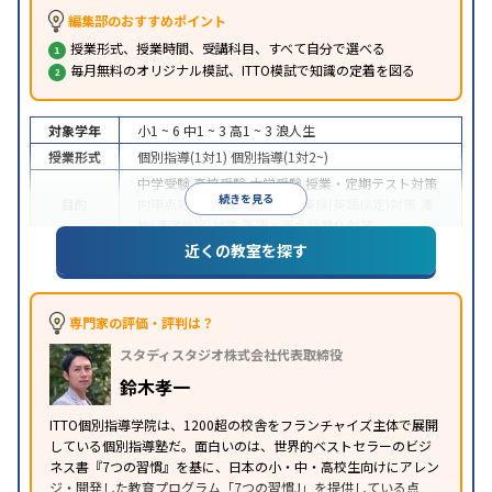
編集部のおすすめポイント
授業形式、授業時間、受講科目、すべて自分で選べる
毎月無料のオリジナル模試、ITTO模試で知識の定着を図る
対象学年
小1 ~ 6
中1 ~ 3
高1 ~ 3
浪人生
授業形式
個別指導(1対1)
個別指導(1対2~)
中学受験
高校受験
大学受験
授業・定期テスト対策
続きを見る
目的
内申点対策
学習習慣の定着
英検(英語検定)対策
漢
検(漢字検定)対策
英語・英会話特化対策
近くの教室を探す
1科目から受講可能
季節講習のみの受講可
自習室あ
特徴
り
※2023年3月調査。
小学校高学年の個別指導塾アンケート調査方法
を参
照
専門家の評価・評判は？
スタディスタジオ株式会社代表取締役
鈴木孝一
ITTO個別指導学院は、1200超の校舎をフランチャイズ主体で展開
している個別指導塾だ。面白いのは、世界的ベストセラーのビジ
ネス書『7つの習慣』を基に、日本の小・中・高校生向けにアレン
ジ・開発した教育プログラム「7つの習慣J」を提供している点