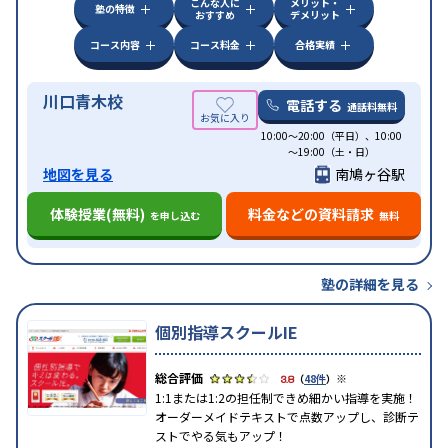
こんな人に
メリット・
塾の特徴
おすすめ
デメリット
コース内容
コース料金
合格実績
川口青木校
電話する
通話料無料
10:00～20:00（平日）、10:00
～19:00（土・日）
地図を見る
南鳩ヶ谷駅
体験授業(無料)
料金などの資料請求
を申し込む
無料
塾の詳細を見る
個別指導スクールIE
※
3.8
（
48件
）
1:1または1:2の担任制できめ細かい指導を実施！
オーダーメイドテキストで点数アップし、診断テ
ストでやる気もアップ！