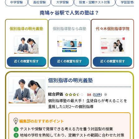
中学受験
高校受験
大学受験
授業・定期テスト対策
学習習慣の
南鳩ヶ谷駅で人気の塾は？
個別指導の明光義塾
個別指導塾なら森塾
代々木個別指導学院
近くの教室を探す
近くの教室を探す
近くの教室を探す
個別指導の明光義塾
※
3.6
（
53件
）
個別指導塾の最大手！ 生徒自らが考えることを
重視した1対2〜の個別指導
編集部のおすすめポイント
テストや受験で発揮できる考える力を養う対話型の授業
地域の学校を熟知しており、定期テストの範囲に合わせた対策