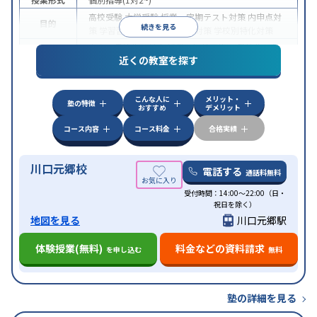
高校受験
大学受験
授業・定期テスト対策
内申点対
目的
続きを見る
策
学習習慣の定着
推薦入試対策
学校別特化対策
中高一貫校生に対応
授業の振替可能
不登校生に対
近くの教室を探す
特徴
応
オンライン対応
1科目から受講可能
季節講習の
みの受講可
発達障害の子どもに対応
自習室あり
こんな人に
メリット・
塾の特徴
おすすめ
デメリット
コース内容
コース料金
合格実績
川口元郷校
電話する
通話料無料
受付時間：14:00～22:00（日・
祝日を除く）
地図を見る
川口元郷駅
体験授業(無料)
料金などの資料請求
を申し込む
無料
塾の詳細を見る