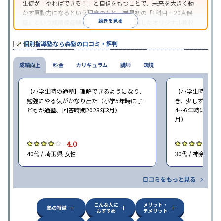
生徒が「やればできる！」と自信をもつことで、未来を大きく動
かす原動力になるという理念のもと、業界初の「1科目＋20点保
続きを見る
証」という成績保証制度を採用。同社が開発したオリジナル教材
「フォレスタシリーズ」は全国各地の学習塾でも採用されてい
る。
個別指導塾なら森塾の口コミ・評判
成績向上
料金
カリキュラム
講師
環境
【小学生時の通塾】理解できるようになり、
【小学生時の通
勉強にやる気がかなり出た（小学5年時に子
き、少しずつ成
どもが通塾。回答時期2023年3月）
4〜6年時に子ど
月）
4.0
4
40代 / 埼玉県 女性
30代 / 神奈川県
口コミをもっと見る
こんな人に
メリット・
塾の特徴
おすすめ
デメリット