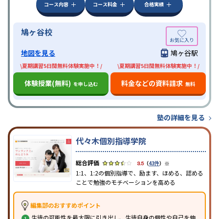
コース内容
コース料金
合格実績
鳩ヶ谷校
地図を見る
鳩ヶ谷駅
\夏期講習5日間無料体験実施中！/
\夏期講習5日間無料体験実施中！/
体験授業(無料)
料金などの資料請求
を申し込む
無料
塾の詳細を見る
代々木個別指導学院
※
3.5
（
43件
）
1:1、1:2の個別指導で、励ます、ほめる、認める
ことで勉強のモチベーションを高める
編集部のおすすめポイント
生徒の可能性を最大限に引き出し、生徒自身の個性や自己を伸