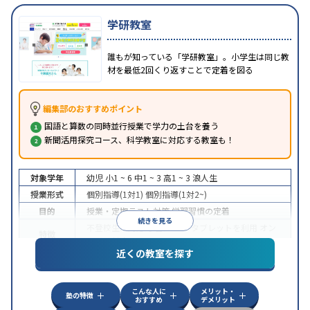
学研教室
誰もが知っている「学研教室」。小学生は同じ教
材を最低2回くり返すことで定着を図る
編集部のおすすめポイント
国語と算数の同時並行授業で学力の土台を養う
新聞活用探究コース、科学教室に対応する教室も！
対象学年
幼児
小1 ~ 6
中1 ~ 3
高1 ~ 3
浪人生
授業形式
個別指導(1対1)
個別指導(1対2~)
目的
授業・定期テスト対策
学習習慣の定着
続きを見る
不登校生に対応
学習にPC・タブレットを利用
オン
特徴
ライン対応
近くの教室を探す
こんな人に
メリット・
塾の特徴
おすすめ
デメリット