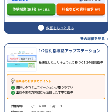
体験授業(無料)
料金などの資料請求
を申し込む
無料
教室をもっと見る
塾の詳細を見る
1:2個別指導塾アップステーション
最適化したカリキュラムに基づく1:2の個別指導
編集部のおすすめポイント
講師とのコミュニケーションが取りやすい
生徒の思考力育成にも注目した丁寧な指導
対象学年
小1 ~ 6
中1 ~ 3
高1 ~ 3
授業形式
個別指導(1対2~)