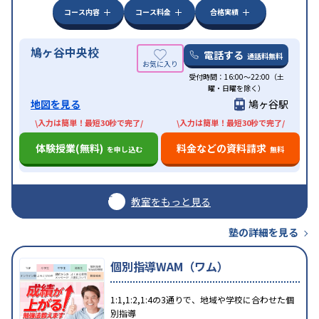
コース内容
コース料金
合格実績
鳩ヶ谷中央校
電話する
通話料無料
受付時間：16:00〜22:00（土
曜・日曜を除く）
地図を見る
鳩ヶ谷駅
\入力は簡単！最短30秒で完了/
\入力は簡単！最短30秒で完了/
体験授業(無料)
料金などの資料請求
を申し込む
無料
教室をもっと見る
塾の詳細を見る
個別指導WAM（ワム）
1:1,1:2,1:4の3通りで、地域や学校に合わせた個
別指導