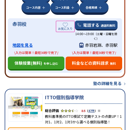
コース内容
コース料金
合格実績
赤羽校
電話する
通話料無料
14:00～19:00（土曜・日曜を除
く）
地図を見る
赤羽岩淵、赤羽駅
\入力は簡単！最短30秒で完了/
\入力は簡単！最短30秒で完了/
体験授業(無料)
料金などの資料請求
を申し込む
無料
塾の詳細を見る
ITTO個別指導学院
※
3.5
（
47件
）
教科書準拠のITTO模試で定期テストの点数UP！1
対1、1対2、1対3から選べる個別指導塾！