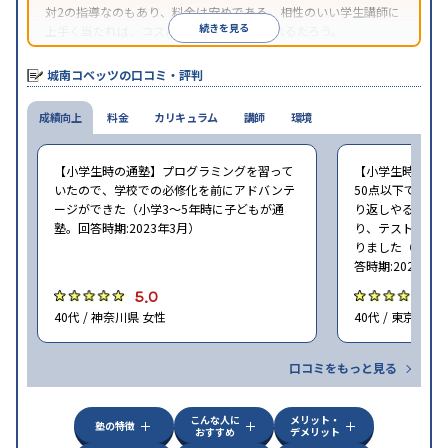
対2の指導なのもあり、料金は安めである。相性のいい学生講師に
続きを見る
上手く当たれば、コスパよく成績を上げられるだろう。
城南コベッツの口コミ・評判
成績向上
料金
カリキュラム
講師
環境
【小学生時の通塾】プログラミングを習って
【小学生時の通
いたので、学校での必修化を前にアドバンテ
50点以下でした
ージができた（小学3〜5年時に子どもが通
り返しやること
塾。回答時期:2023年3月）
り、テストの点数
りました（小学2
答時期:2023年3
5.0
4
40代 / 神奈川県 女性
40代 / 東京都 女
口コミをもっと見る
こんな人に
メリット・
塾の特徴
おすすめ
デメリット