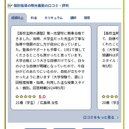
個別指導の明光義塾の口コミ・評判
成績向上
料金
カリキュラム
講師
環境
【高校生時の通塾】第一志望校に無事合格で
【高校生時の通
きました。当時、大学生だった先生の丁寧な
て、目標や勉強
指導や宿題の出し方が自分に合っていまし
くれたことが、
た。塾長のサポートも手厚く、1対1で接して
る（大学受験で、
くださるところも良かったと思っています。
受講料は月35,
大学合格という大きな目標だけでなく、日々
スタイル：個別、
の小さな目標が明確になっていたので、今自
年5月）
分がどのあたりにいるのか、目処が立ちやす
かったように思います（大学受験で、週に1
回程度授業・指導。利用した主な授業スタイ
ル：個別。回答時期2024年5月）
5.0
4
21歳（学生） / 広島県 女性
20歳（学生） / 
口コミをもっと見る