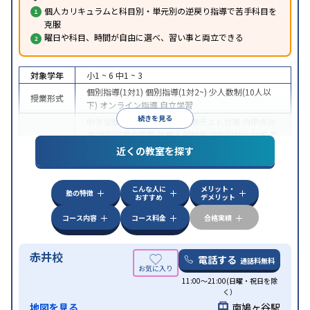
個人カリキュラムと科目別・単元別の逆戻り指導で苦手科目を
克服
曜日や科目、時間が自由に選べ、習い事と両立できる
対象学年
小1 ~ 6
中1 ~ 3
個別指導(1対1)
個別指導(1対2~)
少人数制(10人以
授業形式
下)
オンライン指導
自立学習
続きを見る
中学受験
高校受験
授業・定期テスト対策
内申点対
策
学習習慣の定着
推薦入試対策
学校別特化対策
英
目的
検(英語検定)対策
漢検(漢字検定)対策
数学特化対策
近くの教室を探す
英語・英会話特化対策
その他科目別特化対策
中高一貫校生に対応
成績保証制度あり
授業の振替
こんな人に
メリット・
可能
不登校生に対応
学習にPC・タブレットを利用
塾の特徴
特徴
おすすめ
デメリット
オンライン対応
1科目から受講可能
季節講習のみの
受講可
発達障害の子どもに対応
コース内容
コース料金
合格実績
赤井校
電話する
通話料無料
11:00～21:00(日曜・祝日を除
く）
地図を見る
南鳩ヶ谷駅