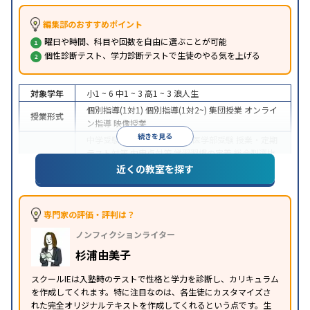
編集部のおすすめポイント
曜日や時間、科目や回数を自由に選ぶことが可能
個性診断テスト、学力診断テストで生徒のやる気を上げる
対象学年
小1 ~ 6
中1 ~ 3
高1 ~ 3
浪人生
個別指導(1対1)
個別指導(1対2~)
集団授業
オンライ
授業形式
ン指導
映像授業
続きを見る
中学受験
高校受験
大学受験
医学部受験
授業・定期
テスト対策
内申点対策
学習習慣の定着
総合型選抜
(旧AO)対策
推薦入試対策
学校別特化対策
国公立大
近くの教室を探す
目的
対策
私大対策
共通テスト対策
英検(英語検定)対策
漢検(漢字検定)対策
数学特化対策
その他科目別特化
対策
専門家の評価・評判は？
中高一貫校生に対応
オンライン対応
1科目から受講
特徴
ノンフィクションライター
可能
季節講習のみの受講可
自習室あり
※2023年3月調査。
小学校高学年の個別指導塾アンケート調査方法
を参
杉浦由美子
照
スクールIEは入塾時のテストで性格と学力を診断し、カリキュラム
を作成してくれます。特に注目なのは、各生徒にカスタマイズさ
れた完全オリジナルテキストを作成してくれるという点です。生