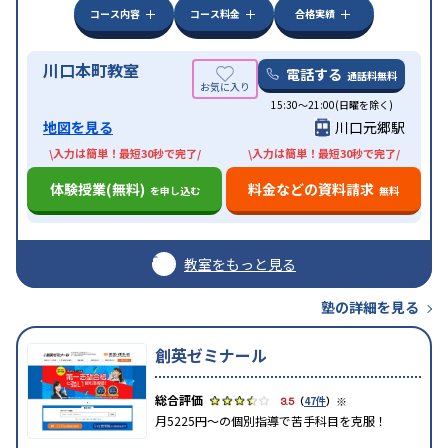
コース内容
コース料金
合格実績
川口本町教室
電話する
通話料無料
15:30〜21:00(日曜を除く)
地図を見る
川口元郷駅
\入力は簡単！最短30秒で完了/
\入力は簡単！最短30秒で完了/
体験授業(無料)
料金などの資料請求
を申し込む
無料
教室をもっと見る
塾の詳細を見る
創英ゼミナール
※
3.5
（
47件
）
月5225円～の個別指導で苦手科目を克服！