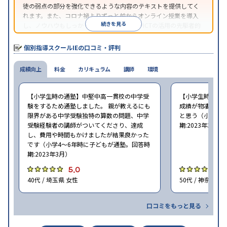
徒の弱点の部分を強化できるような内容のテキストを提供してく
れます。また、コロナ禍よりずっと前からオンライン授業を導入
続きを見る
し、ノウハウもしっかりとしています。AIやICTの活用の先駆者的
な個別指導塾です。
個別指導スクールIEの口コミ・評判
成績向上
料金
カリキュラム
講師
環境
【小学生時の通塾】中堅中高一貫校の中学受
【小学生時の通
験をするため通塾しました。 親が教えるにも
成績が物凄く悪
限界がある中学受験独特の算数の問題、中学
と思う（小学6年
受験経験者の講師がついてくださり、達成
期:2023年3月）
し、費用や時間もかけましたが結果良かった
です（小学4〜6年時に子どもが通塾。回答時
期:2023年3月）
5.0
4
40代 / 埼玉県 女性
50代 / 神奈川県
口コミをもっと見る