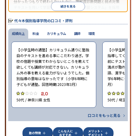
分かったつもりで終わらないように、理解度診断問題と弱点対策
続きを見る
テキストを用いて学習の定着を図る「反復学習システム」を採用
している。
代々木個別指導学院の口コミ・評判
成績向上
料金
カリキュラム
講師
環境
【小学生時の通塾】カリキュラム通りに塾独
【小学生時の通
自のテキストを進める事にこだわり過ぎ。学
指導してくれた。
校の宿題や授業でわからないところを教えて
前にテストがあ
欲しくても講師が対応できない。カリキュラ
満点が取れるよ
ム外の事を教える能力がないようでした。個
語、漢字も進ん
別指導の意味はなかったです（小学6年時に
学6年時に子どもが
子どもが通塾。回答時期:2023年3月）
月）
2.0
4
50代 / 神奈川県 女性
50代 / 埼玉県 女
口コミをもっと見る
こんな人に
メリット・
塾の特徴
おすすめ
デメリット