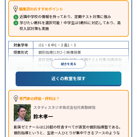
編集部のおすすめポイント
近隣中学校の情報を持っており、定期テスト対策に強み
学びたい教科を選択可能！中学生は5教科に対応しており、高
校入試対策も実施
対象学年
小1 ~ 6
中1 ~ 3
高1 ~ 3
授業形式
個別指導(1対2~)
映像授業
高校受験
大学受験
授業・定期テスト対策
内申点対
続きを見る
策
学習習慣の定着
総合型選抜(旧AO)対策
推薦入試
目的
対策
学校別特化対策
国公立大対策
私大対策
共通テ
スト対策
英検(英語検定)対策
近くの教室を探す
中高一貫校生に対応
授業の振替可能
学習にPC・タ
特徴
ブレットを利用
1科目から受講可能
季節講習のみの
受講可
自習室あり
専門家の評価・評判は？
※2023年3月調査。
小学校高学年の個別指導塾アンケート調査方法
を参
スタディスタジオ株式会社代表取締役
照
鈴木孝一
創英ゼミナールは120超の校舎すべてが直営の個別指導塾である。
個別指導というと、生徒一人ひとりが集中できるブースのような