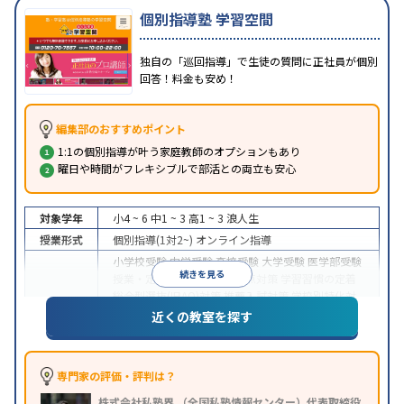
個別指導塾 学習空間
独自の「巡回指導」で生徒の質問に正社員が個別
回答！料金も安め！
編集部のおすすめポイント
1:1の個別指導が叶う家庭教師のオプションもあり
曜日や時間がフレキシブルで部活との両立も安心
対象学年
小4 ~ 6
中1 ~ 3
高1 ~ 3
浪人生
授業形式
個別指導(1対2~)
オンライン指導
小学校受験
中学受験
高校受験
大学受験
医学部受験
続きを見る
授業・定期テスト対策
内申点対策
学習習慣の定着
総合型選抜(旧AO)対策
推薦入試対策
学校別特化対
目的
策
国公立大対策
私大対策
共通テスト対策
英検(英
近くの教室を探す
語検定)対策
漢検(漢字検定)対策
数学特化対策
英
語・英会話特化対策
その他科目別特化対策
中高一貫校生に対応
成績保証制度あり
授業の振替
専門家の評価・評判は？
可能
不登校生に対応
学習にPC・タブレットを利用
特徴
株式会社私塾界 （全国私塾情報センター）代表取締役
オンライン対応
季節講習のみの受講可
発達障害の