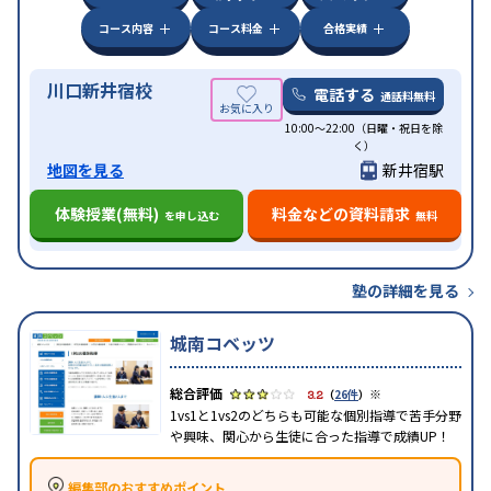
コース内容
コース料金
合格実績
川口新井宿校
電話する
通話料無料
10:00～22:00（日曜・祝日を除
く）
地図を見る
新井宿駅
体験授業(無料)
料金などの資料請求
を申し込む
無料
塾の詳細を見る
城南コベッツ
※
3.2
（
26件
）
1vs1と1vs2のどちらも可能な個別指導で苦手分野
や興味、関心から生徒に合った指導で成績UP！
編集部のおすすめポイント