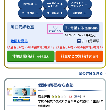
こんな人に
メリット・
塾の特徴
おすすめ
デメリット
コース内容
コース料金
合格実績
川口元郷教室
電話する
通話料無料
10:00〜21:00（土日祝含む）
地図を見る
川口元郷駅
\入会金と90分×4回の授業料が無料！/
\入会金と90分×4回の授業料が無料！/
体験授業(無料)
料金などの資料請求
を申し込む
無料
塾の詳細を見る
個別指導塾なら森塾
※
3.4
（
55件
）
学校の授業の先取り学習が中心の講師1：生徒2の
個別指導