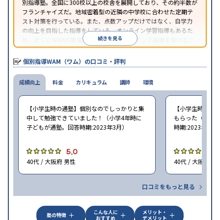
別指導塾。全国に300校以上の校舎を展開しており、その約半数が
フランチャイズだ。地域密着型の近隣の中学校に合わせた定期テ
スト対策を行っている。また、点数アップだけではなく、自学力
の向上を目指した指導をしている。オンライン学習指導もあるた
続きを見る
め、近くにWAMの教室がなくても、オンラインで指導を受けるこ
とができる。
個別指導WAM（ワム）の口コミ・評判
成績向上
料金
カリキュラム
講師
環境
【小学生時の通塾】個別なのでしっかりと集
【小学生時の通
中して勉強できていました！（小学4年時に
もらった（小学5
子どもが通塾。回答時期:2023年3月）
時期:2023年3月
5.0
5
40代 / 大阪府 男性
40代 / 大阪府 女
口コミをもっと見る
こんな人に
メリット・
塾の特徴
おすすめ
デメリット