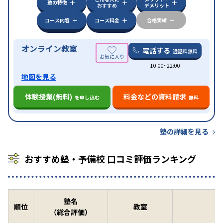
中高一貫校生に対応
授業の振替可能
不登校生に対
塾の特徴
おすすめ
デメリット
特徴
応
オンライン対応
1科目から受講可能
季節講習の
みの受講可
自習室あり
コース内容
コース料金
合格実績
オンライン教室
電話する
通話料無料
10:00~22:00
地図を見る
体験授業(無料)
料金などの資料請求
を申し込む
無料
塾の詳細を見る
おすすめ塾・予備校 口コミ評価ランキング
塾名
順位
教室
（総合評価）