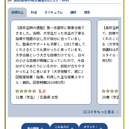
成績向上
料金
カリキュラム
講師
環境
【高校生時の通塾】第一志望校に無事合格で
【高校生時の通
きました。当時、大学生だった先生の丁寧な
て、目標や勉強
指導や宿題の出し方が自分に合っていまし
くれたことが、
た。塾長のサポートも手厚く、1対1で接して
る（大学受験で、
くださるところも良かったと思っています。
受講料は月35,
大学合格という大きな目標だけでなく、日々
スタイル：個別、
の小さな目標が明確になっていたので、今自
年5月）
分がどのあたりにいるのか、目処が立ちやす
かったように思います（大学受験で、週に1
回程度授業・指導。利用した主な授業スタイ
ル：個別。回答時期2024年5月）
5.0
4
21歳（学生） / 広島県 女性
20歳（学生） / 
口コミをもっと見る
こんな人に
メリット・
塾の特徴