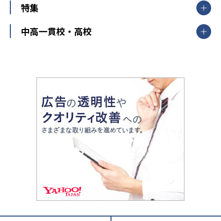
中学受験
特集
新潟県
富山県
石川県
福井県
個別教室のトライ
高校受験
東進ハイスクール
中部
開成番長直伝！子どもの受験を成功させる方法
中高一貫校・高校
大学受験
武田塾
愛知県
静岡県
岐阜県
三重県
長野県
令和時代の失敗しない塾選び
資格取得・学び直し
山梨県
2020年代の教育
中学入試最前線
教育費・塾代
中学受験最前線
近畿
てら先生の教育業界基本メソッド
座談会
大学入試改革
大阪府
運動と遊びを考える
兵庫県
京都府
奈良県
和歌山県
教育全般
親子で極める家庭学習
滋賀県
令和の大学受験は情報戦！
大学受験塾の選び方
ママテクエグザム
情報Ⅰ、数学が苦手な人注目！最短距離の学力
中学受験に熱心な市区町村ランキング
中国
進化する中高一貫校・高校
アップ法
小学校受験
鳥取県
島根県
岡山県
広島県
山口県
悩み多き「大学受験」相談室
家庭教師
四国
英語・英会話・英検対策
徳島県
香川県
愛媛県
高知県
小学校教師が解説！中学受験のリアル
教育ニュース最前線
九州・沖縄
教育ジャーナリストが徹底解説！ 大学受験の羅
福岡県
佐賀県
長崎県
熊本県
大分県
針盤
宮崎県
鹿児島県
沖縄県