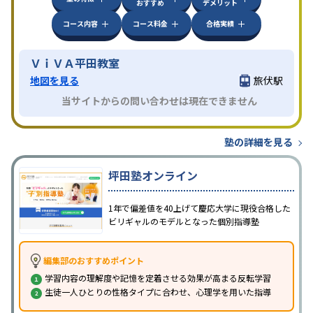
おすすめ
デメリット
コース内容
コース料金
合格実績
ＶｉＶＡ平田教室
地図を見る
旅伏駅
当サイトからの問い合わせは現在できません
塾の詳細を見る
坪田塾オンライン
1年で偏差値を40上げて慶応大学に現役合格した
ビリギャルのモデルとなった個別指導塾
編集部のおすすめポイント
学習内容の理解度や記憶を定着させる効果が高まる反転学習
生徒一人ひとりの性格タイプに合わせ、心理学を用いた指導