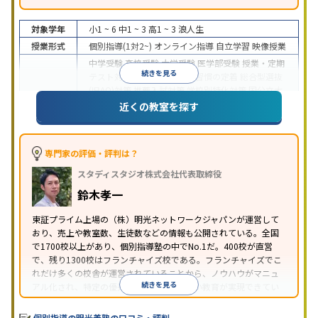
対象学年
小1 ~ 6
中1 ~ 3
高1 ~ 3
浪人生
授業形式
個別指導(1対2~)
オンライン指導
自立学習
映像授業
中学受験
高校受験
大学受験
医学部受験
授業・定期
続きを見る
テスト対策
内申点対策
学習習慣の定着
総合型選抜
(旧AO)対策
推薦入試対策
学校別特化対策
国公立大
目的
対策
私大対策
共通テスト対策
英検(英語検定)対策
近くの教室を探す
漢検(漢字検定)対策
数学特化対策
英語・英会話特化
対策
その他科目別特化対策
中高一貫校生に対応
特待生・奨学金制度あり
授業
専門家の評価・評判は？
の振替可能
不登校生に対応
学習にPC・タブレット
スタディスタジオ株式会社代表取締役
特徴
を利用
オンライン対応
1科目から受講可能
季節講
習のみの受講可
発達障害の子どもに対応
自習室あ
鈴木孝一
り
※2023年3月調査。
小学校高学年の個別指導塾アンケート調査方法
を参
東証プライム上場の（株）明光ネットワークジャパンが運営して
おり、売上や教室数、生徒数などの情報も公開されている。全国
照
で1700校以上があり、個別指導塾の中でNo.1だ。400校が直営
で、残り1300校はフランチャイズ校である。フランチャイズでこ
れだけ多くの校舎が運営されていることから、ノウハウがマニュ
続きを見る
アル化され、特定の優秀な人材に依存しない教育が実現できてい
ることが推測される。
個別指導の明光義塾の口コミ・評判