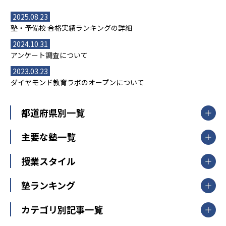
2025.08.23
塾・予備校 合格実績ランキングの詳細
2024.10.31
アンケート調査について
2023.03.23
ダイヤモンド教育ラボのオープンについて
都道府県別一覧
北海道・東北
主要な塾一覧
北海道
青森県
岩手県
宮城県
秋田県
【掲載塾一覧を見る】
授業スタイル
山形県
福島県
臨海セミナー
関東
個別指導
塾ランキング
東京個別指導学院
東京都
神奈川県
埼玉県
千葉県
茨城県
集団授業
個別指導塾TOMAS
栃木県
群馬県
中学受験ランキング
カテゴリ別記事一覧
オンライン指導
明光義塾
大学受験ランキング
北陸
映像授業
ナビ個別指導学院