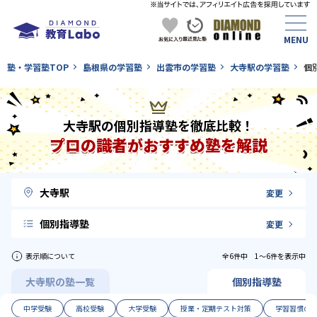
塾・学習塾TOP
島根県の学習塾
出雲市の学習塾
大寺駅の学習塾
個
大寺駅の個別指導塾を徹底比較！
プロの識者がおすすめ塾を解説
大寺駅
変更
個別指導塾
変更
表示順について
全6件中 1〜6件を表示中
大寺駅の塾一覧
個別指導塾
中学受験
高校受験
大学受験
授業・定期テスト対策
学習習慣の