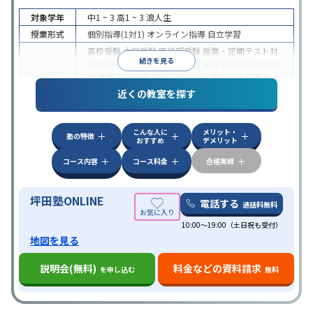
対象学年
中1 ~ 3
高1 ~ 3
浪人生
授業形式
個別指導(1対1)
オンライン指導
自立学習
高校受験
大学受験
医学部受験
授業・定期テスト対
続きを見る
策
内申点対策
学習習慣の定着
総合型選抜(旧AO)対
策
推薦入試対策
学校別特化対策
国公立大対策
私大
目的
対策
共通テスト対策
英検(英語検定)対策
漢検(漢字
近くの教室を探す
検定)対策
数学特化対策
英語・英会話特化対策
その
他科目別特化対策
こんな人に
メリット・
中高一貫校生に対応
授業の振替可能
不登校生に対
塾の特徴
おすすめ
デメリット
応
学習にPC・タブレットを利用
オンライン対応
1
特徴
科目から受講可能
季節講習のみの受講可
発達障害
コース内容
コース料金
合格実績
の子どもに対応
坪田塾ONLINE
電話する
通話料無料
10:00～19:00（土日祝も受付）
地図を見る
説明会(無料)
料金などの資料請求
を申し込む
無料