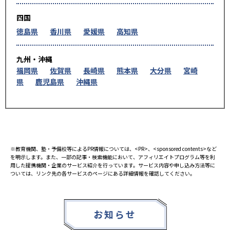
四国
徳島県
香川県
愛媛県
高知県
九州・沖縄
福岡県
佐賀県
長崎県
熊本県
大分県
宮崎
県
鹿児島県
沖縄県
※教育機関、塾・予備校等によるPR情報については、<PR>、<sponsored contents>など
を明示します。また、一部の記事・検索機能において、アフィリエイトプログラム等を利
用した提携機関・企業のサービス紹介を行っています。サービス内容や申し込み方法等に
ついては、リンク先の各サービスのページにある詳細情報を確認してください。
お知らせ