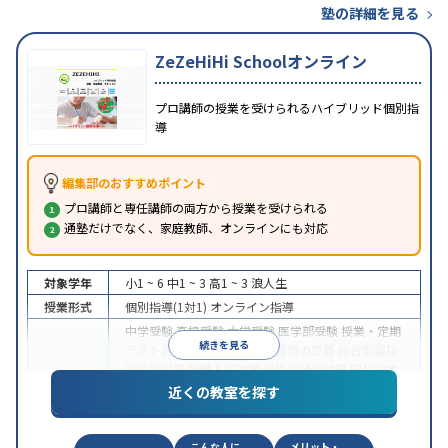
塾の詳細を見る
ZeZeHiHi Schoolオンライン
プロ講師の授業を受けられるハイブリッド個別指
導
編集部のおすすめポイント
プロ講師と専任講師の両方から授業を受けられる
通塾だけでなく、家庭教師、オンラインにも対応
対象学年
小1 ~ 6
中1 ~ 3
高1 ~ 3
浪人生
授業形式
個別指導(1対1)
オンライン指導
中学受験
高校受験
大学受験
医学部受験
授業・定期
続きを見る
テスト対策
内申点対策
学習習慣の定着
総合型選抜
(旧AO)対策
推薦入試対策
学校別特化対策
国公立大
目的
対策
私大対策
共通テスト対策
英検(英語検定)対策
近くの教室を探す
漢検(漢字検定)対策
数学特化対策
英語・英会話特化
対策
その他科目別特化対策
こんな人に
メリット・