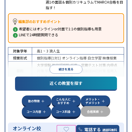
週1の面談＆個別カリキュラムでMARCH合格を目
指す！
編集部のおすすめポイント
希望者にはオンラインor対面で1:1の個別指導も用意
LINEで24時間質問できる
対象学年
高1 ~ 3
浪人生
授業形式
個別指導(1対1)
オンライン指導
自立学習
映像授業
大学受験
医学部受験
授業・定期テスト対策
内申点
続きを見る
目的
対策
学習習慣の定着
総合型選抜(旧AO)対策
推薦入
試対策
学校別特化対策
近くの教室を探す
中高一貫校生に対応
授業の振替可能
不登校生に対
特徴
応
学習にPC・タブレットを利用
オンライン対応
1
科目から受講可能
こんな人に
メリット・
塾の特徴
おすすめ
デメリット
コース内容
コース料金
合格実績
オンライン校
電話する
通話料無料