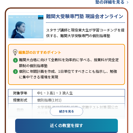
塾の詳細を見る
難関大受験専門塾 現論会オンライン
スタサプ講師と現役東大生が学習コーチングを提
供する、難関大学受験専門の個別指導塾
編集部のおすすめポイント
難関大合格に向けて全教科を効率的に学べる、授業料が完全定
額制の個別指導塾
個別に年間計画を作成、1日単位ですべきことも指示し、勉強
に集中できる環境を実現
対象学年
中1 ~ 3
高1 ~ 3
浪人生
授業形式
個別指導(1対1)
大学受験
医学部受験
授業・定期テスト対策
国公立
目的
続きを見る
大対策
英検(英語検定)対策
中高一貫校生に対応
授業の振替可能
オンライン対
特徴
近くの教室を探す
応
自習室あり