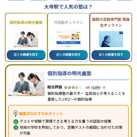
大寺駅で人気の塾は？
難関大受験専門塾 現論
個別指導の明光義塾
坪田塾オンライン
会オンライン
近くの教室を探す
近くの教室を探す
近くの教室を探す
個別指導の明光義塾
※
3.6
（
53件
）
個別指導塾の最大手！ 生徒自らが考えることを
重視した1対2〜の個別指導
編集部のおすすめポイント
テストや受験で発揮できる考える力を養う対話型の授業
地域の学校を熟知しており、定期テストの範囲に合わせた対策
が可能