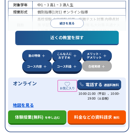
対象学年
中1 ~ 3
高1 ~ 3
浪人生
授業形式
個別指導(1対1)
オンライン指導
高校受験
大学受験
授業・定期テスト対策
内申点対
続きを見る
目的
策
学習習慣の定着
国公立大対策
私大対策
共通テス
ト対策
英検(英語検定)対策
英語・英会話特化対策
近くの教室を探す
中高一貫校生に対応
授業の振替可能
不登校生に対
特徴
応
学習にPC・タブレットを利用
オンライン対応
1
科目から受講可能
こんな人に
メリット・
塾の特徴
おすすめ
デメリット
コース内容
コース料金
合格実績
オンライン
電話する
通話料無料
10:00-21:00（平日）、10:00-
19:00（土日祝）
地図を見る
体験授業(無料)
料金などの資料請求
を申し込む
無料