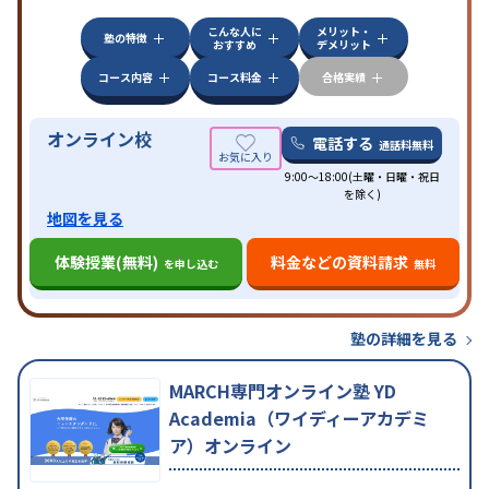
こんな人に
メリット・
塾の特徴
おすすめ
デメリット
コース内容
コース料金
合格実績
オンライン校
電話する
通話料無料
9:00～18:00(土曜・日曜・祝日
を除く)
地図を見る
体験授業(無料)
料金などの資料請求
を申し込む
無料
塾の詳細を見る
MARCH専門オンライン塾 YD
Academia（ワイディーアカデミ
ア）オンライン