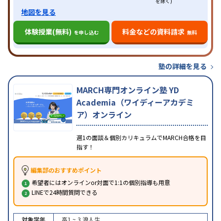
を除く)
地図を見る
体験授業(無料)
料金などの資料請求
を申し込む
無料
塾の詳細を見る
MARCH専門オンライン塾 YD
Academia（ワイディーアカデミ
ア）オンライン
週1の面談＆個別カリキュラムでMARCH合格を目
指す！
編集部のおすすめポイント
希望者にはオンラインor対面で1:1の個別指導も用意
LINEで24時間質問できる
対象学年
高1 ~ 3
浪人生