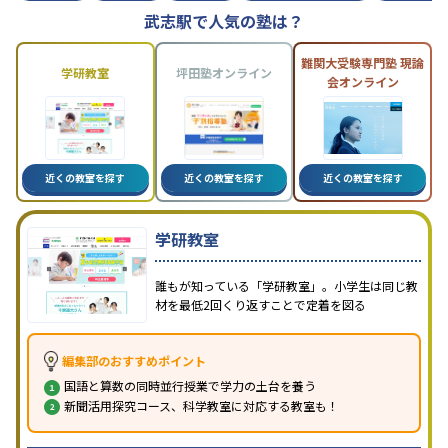
武志駅で人気の塾は？
難関大受験専門塾 現論
学研教室
坪田塾オンライン
会オンライン
近くの教室を探す
近くの教室を探す
近くの教室を探す
学研教室
誰もが知っている「学研教室」。小学生は同じ教
材を最低2回くり返すことで定着を図る
編集部のおすすめポイント
国語と算数の同時並行授業で学力の土台を養う
新聞活用探究コース、科学教室に対応する教室も！