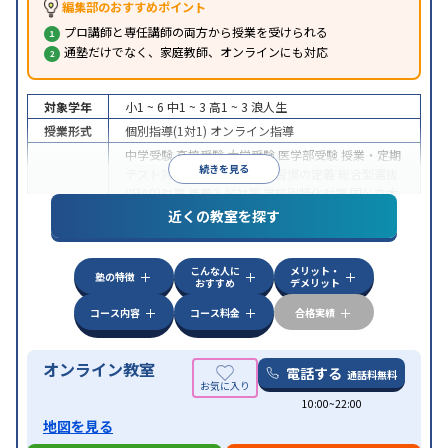
編集部のおすすめポイント
プロ講師と専任講師の両方から授業を受けられる
通塾だけでなく、家庭教師、オンラインにも対応
対象学年
小1 ~ 6
中1 ~ 3
高1 ~ 3
浪人生
授業形式
個別指導(1対1)
オンライン指導
中学受験
高校受験
大学受験
医学部受験
授業・定期
続きを見る
テスト対策
内申点対策
学習習慣の定着
総合型選抜
(旧AO)対策
推薦入試対策
学校別特化対策
国公立大
目的
対策
私大対策
共通テスト対策
英検(英語検定)対策
近くの教室を探す
漢検(漢字検定)対策
数学特化対策
英語・英会話特化
対策
その他科目別特化対策
こんな人に
メリット・
中高一貫校生に対応
授業の振替可能
不登校生に対
塾の特徴
おすすめ
デメリット
特徴
応
オンライン対応
1科目から受講可能
季節講習の
みの受講可
自習室あり
コース内容
コース料金
合格実績
オンライン教室
電話する
通話料無料
10:00~22:00
地図を見る