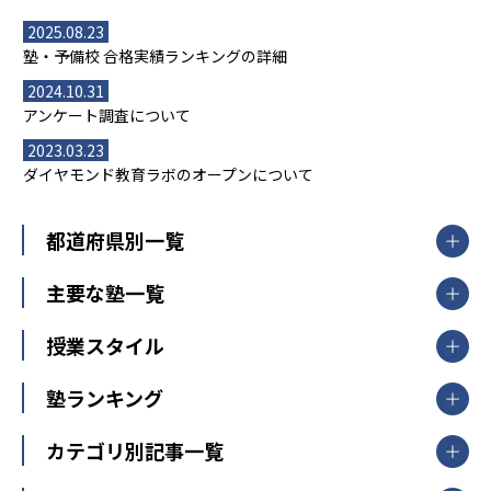
2025.08.23
塾・予備校 合格実績ランキングの詳細
2024.10.31
アンケート調査について
2023.03.23
ダイヤモンド教育ラボのオープンについて
都道府県別一覧
北海道・東北
主要な塾一覧
北海道
青森県
岩手県
宮城県
秋田県
【掲載塾一覧を見る】
授業スタイル
山形県
福島県
臨海セミナー
関東
個別指導
塾ランキング
東京個別指導学院
東京都
神奈川県
埼玉県
千葉県
茨城県
集団授業
個別指導塾TOMAS
栃木県
群馬県
中学受験ランキング
カテゴリ別記事一覧
オンライン指導
明光義塾
大学受験ランキング
北陸
映像授業
ナビ個別指導学院