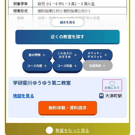
対象学年
幼児
小1 ~ 6
中1 ~ 3
高1 ~ 3
浪人生
授業形式
個別指導(1対1)
個別指導(1対2~)
目的
授業・定期テスト対策
学習習慣の定着
続きを見る
不登校生に対応
学習にPC・タブレットを利用
オン
特徴
ライン対応
近くの教室を探す
こんな人に
メリット・
塾の特徴
おすすめ
デメリット
コース内容
コース料金
合格実績
学研斐川ゆうゆう第二教室
地図を見る
大津町駅
無料体験・資料請求
教室をもっと見る