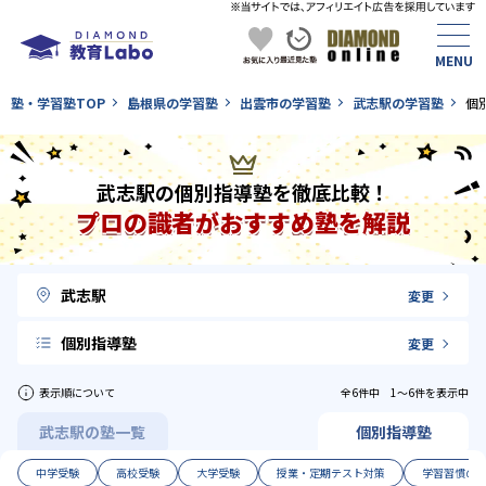
塾・学習塾TOP
島根県の学習塾
出雲市の学習塾
武志駅の学習塾
個
武志駅の個別指導塾を徹底比較！
プロの識者がおすすめ塾を解説
武志駅
変更
個別指導塾
変更
表示順について
全6件中 1〜6件を表示中
武志駅の塾一覧
個別指導塾
中学受験
高校受験
大学受験
授業・定期テスト対策
学習習慣の