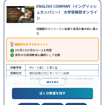
ENGLISH COMPANY（イングリッシ
ュカンパニー） 大学受験部オンライ
ン
短期間のマンツーマン指導で英語を集中的に鍛え
る
編集部のおすすめポイント
3か月と6か月のコースを用意
高校の元英語教員も講師として在籍
対象学年
中1 ~ 3
高1 ~ 3
浪人生
授業形式
個別指導(1対1)
オンライン指導
高校受験
大学受験
授業・定期テスト対策
内申点対
続きを見る
目的
策
学習習慣の定着
国公立大対策
私大対策
共通テス
ト対策
英検(英語検定)対策
英語・英会話特化対策
近くの教室を探す
中高一貫校生に対応
授業の振替可能
不登校生に対
特徴
応
学習にPC・タブレットを利用
オンライン対応
1
科目から受講可能