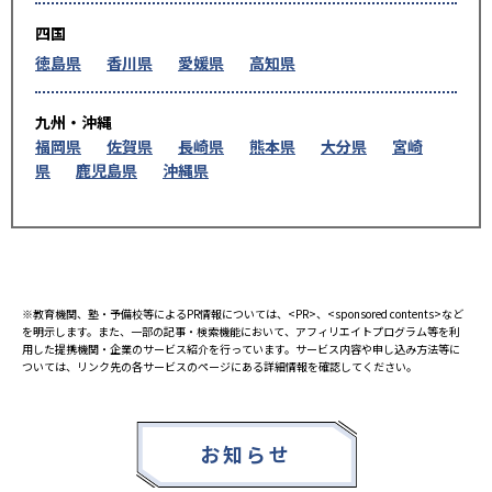
四国
徳島県
香川県
愛媛県
高知県
九州・沖縄
福岡県
佐賀県
長崎県
熊本県
大分県
宮崎
県
鹿児島県
沖縄県
※教育機関、塾・予備校等によるPR情報については、<PR>、<sponsored contents>など
を明示します。また、一部の記事・検索機能において、アフィリエイトプログラム等を利
用した提携機関・企業のサービス紹介を行っています。サービス内容や申し込み方法等に
ついては、リンク先の各サービスのページにある詳細情報を確認してください。
お知らせ