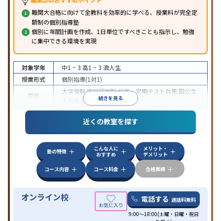
難関大合格に向けて全教科を効率的に学べる、授業料が完全定
額制の個別指導塾
個別に年間計画を作成、1日単位ですべきことも指示し、勉強
に集中できる環境を実現
対象学年
中1 ~ 3
高1 ~ 3
浪人生
授業形式
個別指導(1対1)
大学受験
医学部受験
授業・定期テスト対策
国公立
目的
続きを見る
大対策
英検(英語検定)対策
中高一貫校生に対応
授業の振替可能
オンライン対
特徴
近くの教室を探す
応
自習室あり
こんな人に
メリット・
塾の特徴
おすすめ
デメリット
コース内容
コース料金
合格実績
オンライン校
電話する
通話料無料
9:00～18:00(土曜・日曜・祝日