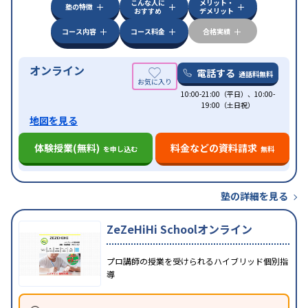
こんな人に
メリット・
塾の特徴
おすすめ
デメリット
コース内容
コース料金
合格実績
オンライン
電話する
通話料無料
10:00-21:00（平日）、10:00-
19:00（土日祝）
地図を見る
体験授業(無料)
料金などの資料請求
を申し込む
無料
塾の詳細を見る
ZeZeHiHi Schoolオンライン
プロ講師の授業を受けられるハイブリッド個別指
導