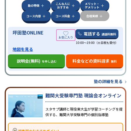
こんな人に
メリット・
中高一貫校生に対応
授業の振替可能
不登校生に対
塾の特徴
おすすめ
デメリット
応
学習にPC・タブレットを利用
オンライン対応
1
特徴
科目から受講可能
季節講習のみの受講可
発達障害
コース内容
コース料金
合格実績
の子どもに対応
坪田塾ONLINE
電話する
通話料無料
10:00～19:00（土日祝も受付）
地図を見る
説明会(無料)
料金などの資料請求
を申し込む
無料
塾の詳細を見る
難関大受験専門塾 現論会オンライン
スタサプ講師と現役東大生が学習コーチングを提
供する、難関大学受験専門の個別指導塾
編集部のおすすめポイント