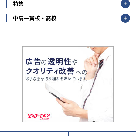
中学受験
特集
新潟県
富山県
石川県
福井県
個別教室のトライ
高校受験
東進ハイスクール
中部
開成番長直伝！子どもの受験を成功させる方法
中高一貫校・高校
大学受験
武田塾
愛知県
静岡県
岐阜県
三重県
長野県
令和時代の失敗しない塾選び
資格取得・学び直し
山梨県
2020年代の教育
中学入試最前線
教育費・塾代
中学受験最前線
近畿
てら先生の教育業界基本メソッド
座談会
大学入試改革
大阪府
運動と遊びを考える
兵庫県
京都府
奈良県
和歌山県
教育全般
親子で極める家庭学習
滋賀県
令和の大学受験は情報戦！
大学受験塾の選び方
ママテクエグザム
情報Ⅰ、数学が苦手な人注目！最短距離の学力
中学受験に熱心な市区町村ランキング
中国
進化する中高一貫校・高校
アップ法
小学校受験
鳥取県
島根県
岡山県
広島県
山口県
悩み多き「大学受験」相談室
家庭教師
四国
英語・英会話・英検対策
徳島県
香川県
愛媛県
高知県
小学校教師が解説！中学受験のリアル
教育ニュース最前線
九州・沖縄
教育ジャーナリストが徹底解説！ 大学受験の羅
福岡県
佐賀県
長崎県
熊本県
大分県
針盤
宮崎県
鹿児島県
沖縄県