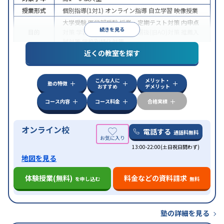
授業形式
個別指導(1対1)
オンライン指導
自立学習
映像授業
大学受験
医学部受験
授業・定期テスト対策
内申点
続きを見る
目的
対策
学習習慣の定着
総合型選抜(旧AO)対策
推薦入
試対策
学校別特化対策
近くの教室を探す
中高一貫校生に対応
授業の振替可能
不登校生に対
特徴
応
学習にPC・タブレットを利用
オンライン対応
1
科目から受講可能
こんな人に
メリット・
塾の特徴
おすすめ
デメリット
コース内容
コース料金
合格実績
オンライン校
電話する
通話料無料
13:00-22:00(土日祝日問わず)
地図を見る
体験授業(無料)
料金などの資料請求
を申し込む
無料
塾の詳細を見る