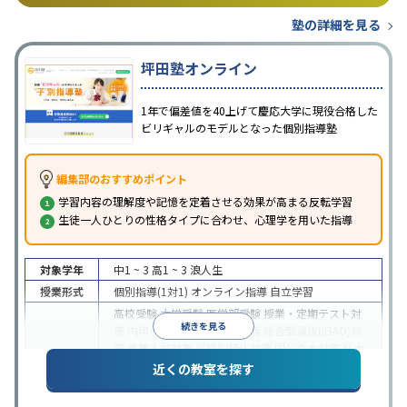
塾の詳細を見る
坪田塾オンライン
1年で偏差値を40上げて慶応大学に現役合格した
ビリギャルのモデルとなった個別指導塾
編集部のおすすめポイント
学習内容の理解度や記憶を定着させる効果が高まる反転学習
生徒一人ひとりの性格タイプに合わせ、心理学を用いた指導
対象学年
中1 ~ 3
高1 ~ 3
浪人生
授業形式
個別指導(1対1)
オンライン指導
自立学習
高校受験
大学受験
医学部受験
授業・定期テスト対
続きを見る
策
内申点対策
学習習慣の定着
総合型選抜(旧AO)対
策
推薦入試対策
学校別特化対策
国公立大対策
私大
目的
対策
共通テスト対策
英検(英語検定)対策
漢検(漢字
近くの教室を探す
検定)対策
数学特化対策
英語・英会話特化対策
その
他科目別特化対策