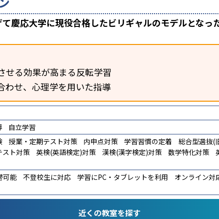
ン
上げて慶応大学に現役合格したビリギャルのモデルとなっ
させる効果が高まる反転学習
合わせ、心理学を用いた指導
導
自立学習
験
授業・定期テスト対策
内申点対策
学習習慣の定着
総合型選抜(旧
テスト対策
英検(英語検定)対策
漢検(漢字検定)対策
数学特化対策
替可能
不登校生に対応
学習にPC・タブレットを利用
オンライン対
近くの教室を探す