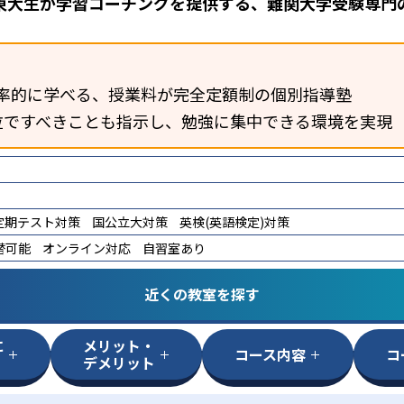
東大生が学習コーチングを提供する、難関大学受験専門
率的に学べる、授業料が完全定額制の個別指導塾
位ですべきことも指示し、勉強に集中できる環境を実現
定期テスト対策
国公立大対策
英検(英語検定)対策
替可能
オンライン対応
自習室あり
近くの教室を探す
に
メリット・
コース内容
コ
デメリット