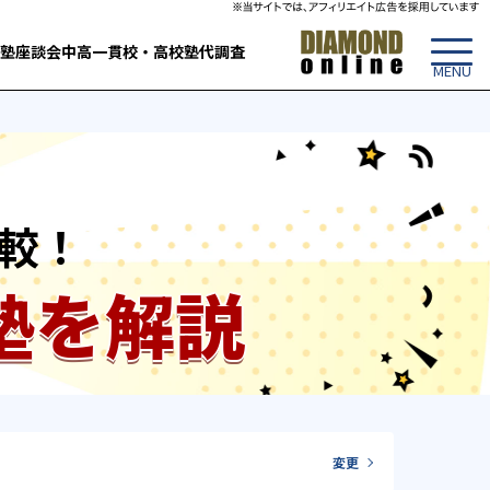
塾
座談会
中高一貫校・高校
塾代調査
較！
塾を解説
変更