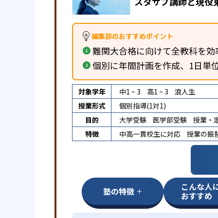
スタサプ講師と現役
編集部のおすすめポイント
難関大合格に向けて全教科を効
個別に年間計画を作成、1日単
対象学年
中1 ~ 3
高1 ~ 3
浪人生
授業形式
個別指導(1対1)
目的
大学受験
医学部受験
授業・
特徴
中高一貫校生に対応
授業の振
こんな人
塾の特徴
おすすめ