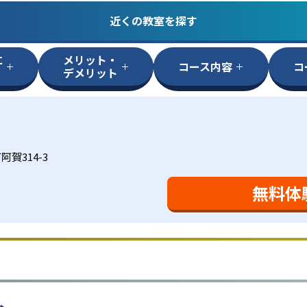
近くの教室を探す
に
メリット・
コース内容
コ
デメリット
賀314-3
無料体