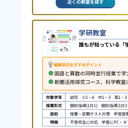
近くの教室を探す
学研教室
誰もが知っている「
編集部のおすすめポイント
国語と算数の同時並行授業で学
新聞活用探究コース、科学教室
対象学年
幼児
小1 ~ 6
中1 ~ 3
高1 ~ 3
授業形式
個別指導(1対1)
個別指導(1対2~
目的
授業・定期テスト対策
学習習
特徴
不登校生に対応
学習にPC・