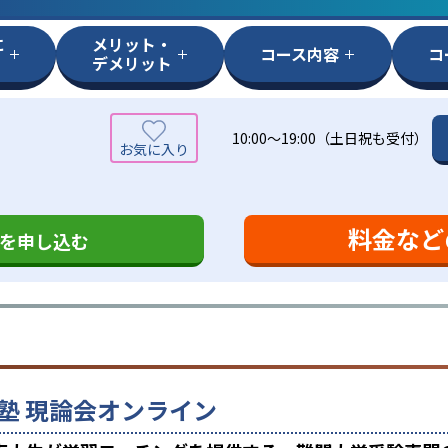
に
メリット・
コース内容
コ
デメリット
10:00～19:00（土日祝も受付）
料金など
を申し込む
塾 現論会オンライン