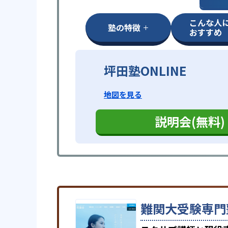
こんな人
塾の特徴
おすすめ
坪田塾ONLINE
地図を見る
説明会(無料)
難関大受験専門