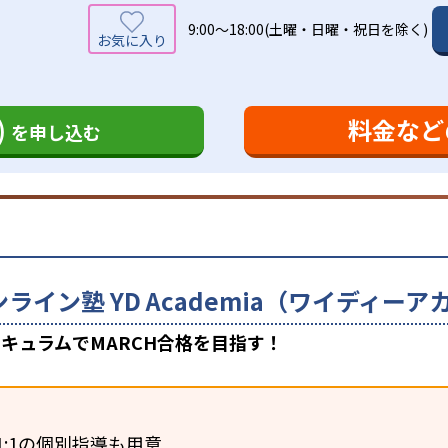
9:00～18:00(土曜・日曜・祝日を除く)
)
料金など
を申し込む
ンライン塾 YD Academia（ワイディ
キュラムでMARCH合格を目指す！
1:1の個別指導も用意