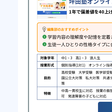
坪田塾オンライ
1年で偏差値を40
編集部のおすすめポイント
学習内容の理解度や記憶を定着
生徒一人ひとりの性格タイプに
対象学年
中1 ~ 3
高1 ~ 3
浪人生
授業形式
個別指導(1対1)
オンライン指
高校受験
大学受験
医学部受
目的
国公立大対策
私大対策
共通
策
中高一貫校生に対応
授業の振
特徴
可
発達障害の子どもに対応