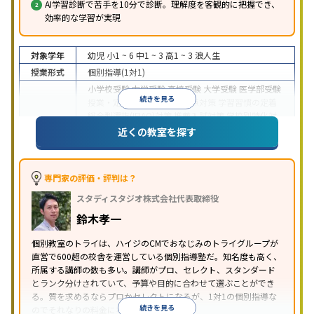
AI学習診断で苦手を10分で診断。理解度を客観的に把握でき、
効率的な学習が実現
対象学年
幼児
小1 ~ 6
中1 ~ 3
高1 ~ 3
浪人生
授業形式
個別指導(1対1)
小学校受験
中学受験
高校受験
大学受験
医学部受験
続きを見る
授業・定期テスト対策
内申点対策
学習習慣の定着
総合型選抜(旧AO)対策
推薦入試対策
学校別特化対
目的
策
国公立大対策
私大対策
共通テスト対策
英検(英
近くの教室を探す
語検定)対策
漢検(漢字検定)対策
数学特化対策
英
語・英会話特化対策
その他科目別特化対策
中高一貫校生に対応
授業の振替可能
不登校生に対
専門家の評価・評判は？
応
学習にPC・タブレットを利用
オンライン対応
1
特徴
スタディスタジオ株式会社代表取締役
科目から受講可能
季節講習のみの受講可
発達障害
の子どもに対応
自習室あり
鈴木孝一
※2023年3月調査。
小学校高学年の個別指導塾アンケート調査方法
を参
個別教室のトライは、ハイジのCMでおなじみのトライグループが
照
直営で600超の校舎を運営している個別指導塾だ。知名度も高く、
所属する講師の数も多い。講師がプロ、セレクト、スタンダード
とランク分けされていて、予算や目的に合わせて選ぶことができ
る。質を求めるならプロかセレクトになるが、1対1の個別指導な
続きを見る
のでそれなりの料金になる。