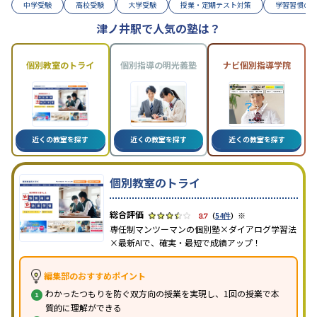
中学受験
高校受験
大学受験
授業・定期テスト対策
学習習慣の
津ノ井駅で人気の塾は？
個別教室のトライ
個別指導の明光義塾
ナビ個別指導学院
近くの教室を探す
近くの教室を探す
近くの教室を探す
個別教室のトライ
※
3.7
（
54件
）
専任制マンツーマンの個別塾×ダイアログ学習法
×最新AIで、確実・最短で成績アップ！
編集部のおすすめポイント
わかったつもりを防ぐ双方向の授業を実現し、1回の授業で本
質的に理解ができる