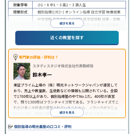
対象学年
小1 ~ 6
中1 ~ 3
高1 ~ 3
浪人生
授業形式
個別指導(1対2~)
オンライン指導
自立学習
映像授業
中学受験
高校受験
大学受験
医学部受験
授業・定期
続きを見る
テスト対策
内申点対策
学習習慣の定着
総合型選抜
(旧AO)対策
推薦入試対策
学校別特化対策
国公立大
目的
対策
私大対策
共通テスト対策
英検(英語検定)対策
近くの教室を探す
漢検(漢字検定)対策
数学特化対策
英語・英会話特化
対策
その他科目別特化対策
中高一貫校生に対応
特待生・奨学金制度あり
授業
専門家の評価・評判は？
の振替可能
不登校生に対応
学習にPC・タブレット
スタディスタジオ株式会社代表取締役
特徴
を利用
オンライン対応
1科目から受講可能
季節講
習のみの受講可
発達障害の子どもに対応
自習室あ
鈴木孝一
り
※2023年3月調査。
小学校高学年の個別指導塾アンケート調査方法
を参
東証プライム上場の（株）明光ネットワークジャパンが運営して
おり、売上や教室数、生徒数などの情報も公開されている。全国
照
で1700校以上があり、個別指導塾の中でNo.1だ。400校が直営
で、残り1300校はフランチャイズ校である。フランチャイズでこ
れだけ多くの校舎が運営されていることから、ノウハウがマニュ
続きを見る
アル化され、特定の優秀な人材に依存しない教育が実現できてい
ることが推測される。
個別指導の明光義塾の口コミ・評判