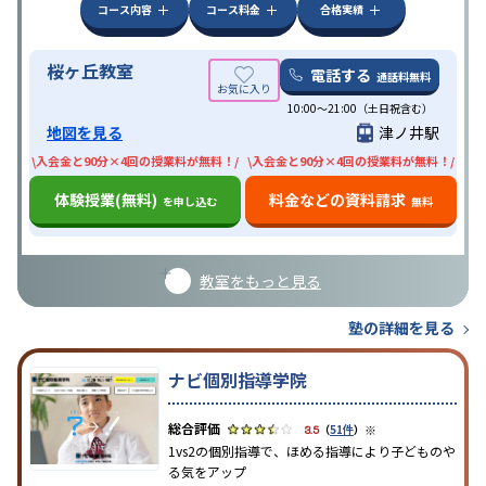
コース内容
コース料金
合格実績
桜ヶ丘教室
電話する
通話料無料
10:00〜21:00（土日祝含む）
地図を見る
津ノ井駅
\入会金と90分×4回の授業料が無料！/
\入会金と90分×4回の授業料が無料！/
体験授業(無料)
料金などの資料請求
を申し込む
無料
教室をもっと見る
塾の詳細を見る
ナビ個別指導学院
※
3.5
（
51件
）
1vs2の個別指導で、ほめる指導により子どものや
る気をアップ