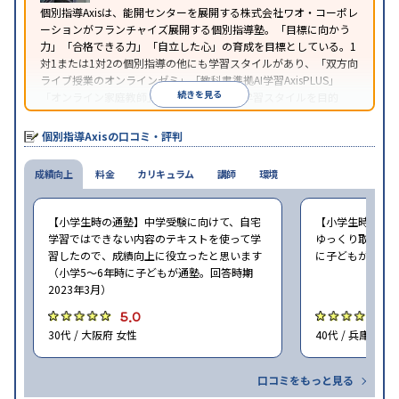
個別指導Axisは、能開センターを展開する株式会社ワオ・コーポレ
ーションがフランチャイズ展開する個別指導塾。「目標に向かう
力」「合格できる力」「自立した心」の育成を目標としている。1
対1または1対2の個別指導の他にも学習スタイルがあり、「双方向
ライブ授業のオンラインゼミ」「教科書準拠AI学習AxisPLUS」
続きを見る
「オンライン家庭教師」など、さまざまな学習スタイルを目的
別・科目別に選択することができる。
個別指導Axisの口コミ・評判
成績向上
料金
カリキュラム
講師
環境
【小学生時の通塾】中学受験に向けて、自宅
【小学生時の通
学習ではできない内容のテキストを使って学
ゆっくり取り組む
習したので、成績向上に役立ったと思います
に子どもが通塾。
（小学5〜6年時に子どもが通塾。回答時期
2023年3月）
5.0
5
30代 / 大阪府 女性
40代 / 兵庫県 女
口コミをもっと見る