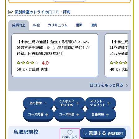
個別教室のトライの口コミ・評判
成績向上
料金
カリキュラム
講師
環境
【小学生時の通塾】勉強する習慣がついた。
【小学生時の通塾
勉強方法を理解した（小学5年時に子どもが
はり成績向上には
通塾。回答時期:2023年3月）
どもが通塾。回答時
4.0
4
50代 / 兵庫県 男性
40代 / 大阪府 女
口コミをもっと見る
こんな人に
メリット・
塾の特徴
おすすめ
デメリット
コース内容
コース料金
合格実績
鳥取駅前校
電話する
通話料無料