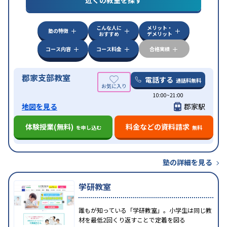
近くの教室を探す
スト対策
英検(英語検定)対策
特待生・奨学金制度あり
成績保証制度あり
不登校
こんな人に
メリット・
生に対応
学習にPC・タブレットを利用
オンライン
塾の特徴
特徴
おすすめ
デメリット
対応
1科目から受講可能
季節講習のみの受講可
自
習室あり
コース内容
コース料金
合格実績
郡家支部教室
電話する
通話料無料
10:00~21:00
地図を見る
郡家駅
体験授業(無料)
料金などの資料請求
を申し込む
無料
塾の詳細を見る
学研教室
誰もが知っている「学研教室」。小学生は同じ教
材を最低2回くり返すことで定着を図る