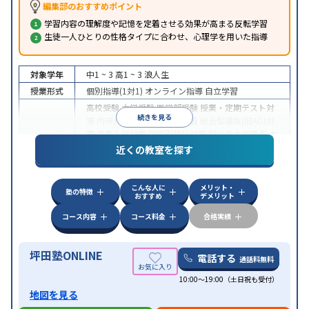
編集部のおすすめポイント
学習内容の理解度や記憶を定着させる効果が高まる反転学習
生徒一人ひとりの性格タイプに合わせ、心理学を用いた指導
対象学年
中1 ~ 3
高1 ~ 3
浪人生
授業形式
個別指導(1対1)
オンライン指導
自立学習
高校受験
大学受験
医学部受験
授業・定期テスト対
続きを見る
策
内申点対策
学習習慣の定着
総合型選抜(旧AO)対
策
推薦入試対策
学校別特化対策
国公立大対策
私大
目的
対策
共通テスト対策
英検(英語検定)対策
漢検(漢字
近くの教室を探す
検定)対策
数学特化対策
英語・英会話特化対策
その
他科目別特化対策
こんな人に
メリット・
中高一貫校生に対応
授業の振替可能
不登校生に対
塾の特徴
おすすめ
デメリット
応
学習にPC・タブレットを利用
オンライン対応
1
特徴
科目から受講可能
季節講習のみの受講可
発達障害
コース内容
コース料金
合格実績
の子どもに対応
坪田塾ONLINE
電話する
通話料無料
10:00～19:00（土日祝も受付）
地図を見る