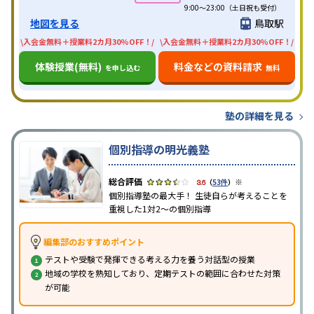
9:00～23:00（土日祝も受付）
地図を見る
鳥取駅
\入会金無料＋授業料2カ月30%OFF！/
\入会金無料＋授業料2カ月30%OFF！/
体験授業(無料)
料金などの資料請求
を申し込む
無料
塾の詳細を見る
個別指導の明光義塾
※
3.6
（
53件
）
個別指導塾の最大手！ 生徒自らが考えることを
重視した1対2〜の個別指導
編集部のおすすめポイント
テストや受験で発揮できる考える力を養う対話型の授業
地域の学校を熟知しており、定期テストの範囲に合わせた対策
が可能