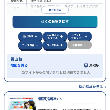
授業形式
個別指導(1対1)
高校受験
大学受験
授業・定期テスト対策
学習習慣
目的
続きを見る
の定着
特徴
授業の振替可能
季節講習のみの受講可
近くの教室を探す
こんな人に
メリット・
塾の特徴
おすすめ
デメリット
コース内容
コース料金
合格実績
雲山校
地図を見る
鳥取駅
当サイトからの問い合わせは現在できません
塾の詳細を見る
個別指導Axis
対面指導とオンライン指導の両方に対応した1:1