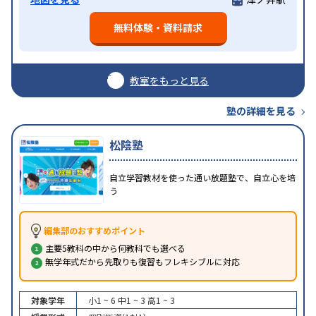
無料体験・資料請求
教室をもっと見る
塾の詳細を見る
松陰塾
自立学習教材を使った通い放題塾で、自立心を培
う
編集部のおすすめポイント
主要5教科の中から何教科でも選べる
無学年式だから先取りも復習もフレキシブルに対応
対象学年
小1 ~ 6
中1 ~ 3
高1 ~ 3