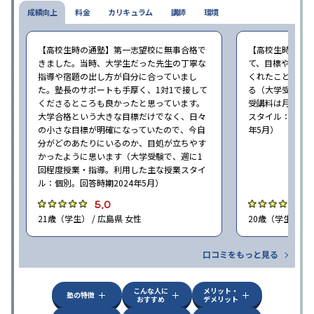
成績向上
料金
カリキュラム
講師
環境
【高校生時の通塾】第一志望校に無事合格で
【高校生時の通
きました。当時、大学生だった先生の丁寧な
て、目標や勉強
指導や宿題の出し方が自分に合っていまし
くれたことが、
た。塾長のサポートも手厚く、1対1で接して
る（大学受験で、
くださるところも良かったと思っています。
受講料は月35,
大学合格という大きな目標だけでなく、日々
スタイル：個別、
の小さな目標が明確になっていたので、今自
年5月）
分がどのあたりにいるのか、目処が立ちやす
かったように思います（大学受験で、週に1
回程度授業・指導。利用した主な授業スタイ
ル：個別。回答時期2024年5月）
5.0
4
21歳（学生） / 広島県 女性
20歳（学生） / 
口コミをもっと見る
こんな人に
メリット・
塾の特徴
おすすめ
デメリット