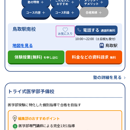
こんな人に
メリット・
塾の特徴
おすすめ
デメリット
コース内容
コース料金
合格実績
鳥取駅南校
電話する
通話料無料
10:00～22:00（土日祝も受付）
地図を見る
鳥取駅
体験授業(無料)
料金などの資料請求
を申し込む
無料
塾の詳細を見る
トライ式医学部予備校
医学部受験に特化した個別指導で合格を目指す
編集部のおすすめポイント
医学部専門講師による完全1対1指導