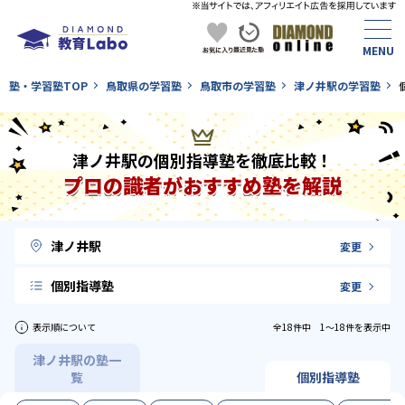
塾・学習塾TOP
鳥取県の学習塾
鳥取市の学習塾
津ノ井駅の学習塾
津ノ井駅の個別指導塾を徹底比較！
プロの識者がおすすめ塾を解説
津ノ井駅
変更
個別指導塾
変更
表示順について
全18件中 1〜18件を表示中
津ノ井駅の塾一
覧
個別指導塾