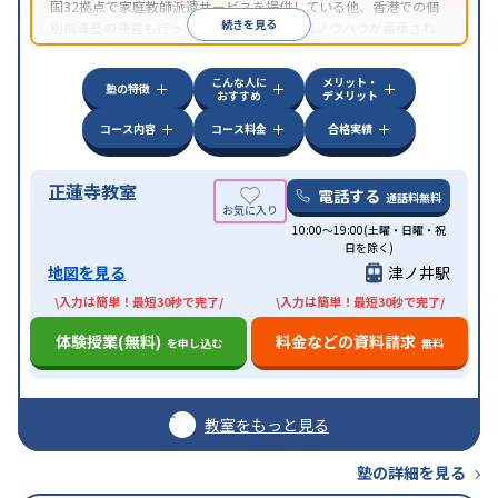
国32拠点で家庭教師派遣サービスを提供している他、香港での個
続きを見る
別指導塾の運営も行っており、汎用的な指導ノウハウが蓄積され
ていることが伺える。
こんな人に
メリット・
塾の特徴
おすすめ
デメリット
コース内容
コース料金
合格実績
正蓮寺教室
電話する
通話料無料
10:00～19:00(土曜・日曜・祝
日を除く)
地図を見る
津ノ井駅
\入力は簡単！最短30秒で完了/
\入力は簡単！最短30秒で完了/
体験授業(無料)
料金などの資料請求
を申し込む
無料
教室をもっと見る
塾の詳細を見る