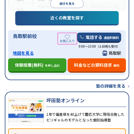
続きを見る
授業の振替可能
オンライン対応
季節講習のみの受
特徴
講可
発達障害の子どもに対応
自習室あり
近くの教室を探す
鳥取駅前校
電話する
通話料無料
9:00～23:00（土日祝も受付）
地図を見る
鳥取駅
体験授業(無料)
料金などの資料請求
を申し込む
無料
塾の詳細を見る
坪田塾オンライン
1年で偏差値を40上げて慶応大学に現役合格した
ビリギャルのモデルとなった個別指導塾