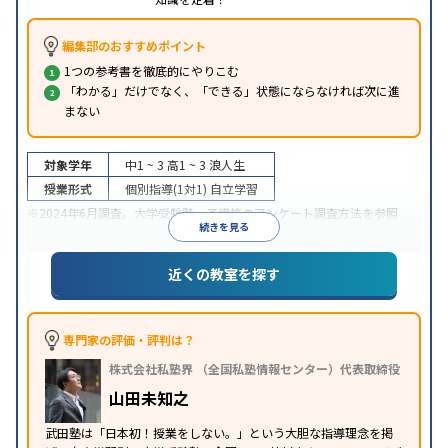
編集部のおすすめポイント
1つの参考書を徹底的にやりこむ
「わかる」だけでなく、「できる」状態にならなければ次に進
まない
対象学年
中1 ~ 3
高1 ~ 3
浪人生
授業形式
個別指導(1対1)
自立学習
※2024年6月調査。
大学受験塾・予備校のアンケート調査方法
を参照
続きを見る
近くの教室を探す
専門家の評価・評判は？
株式会社私塾界 （全国私塾情報センター）代表取締役
山田未知之
武田塾は「日本初！授業をしない。」という大胆な指導理念を掲