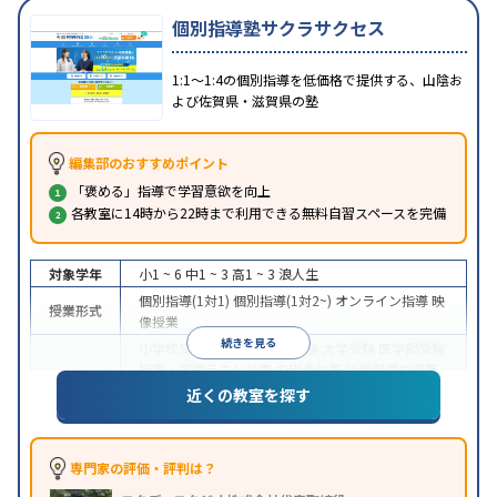
個別指導塾サクラサクセス
1:1～1:4の個別指導を低価格で提供する、山陰お
よび佐賀県・滋賀県の塾
編集部のおすすめポイント
「褒める」指導で学習意欲を向上
各教室に14時から22時まで利用できる無料自習スペースを完備
対象学年
小1 ~ 6
中1 ~ 3
高1 ~ 3
浪人生
個別指導(1対1)
個別指導(1対2~)
オンライン指導
映
授業形式
像授業
続きを見る
小学校受験
中学受験
高校受験
大学受験
医学部受験
授業・定期テスト対策
内申点対策
学習習慣の定着
総合型選抜(旧AO)対策
推薦入試対策
学校別特化対
近くの教室を探す
目的
策
国公立大対策
私大対策
共通テスト対策
英検(英
語検定)対策
数学特化対策
英語・英会話特化対策
そ
の他科目別特化対策
専門家の評価・評判は？
中高一貫校生に対応
授業の振替可能
不登校生に対