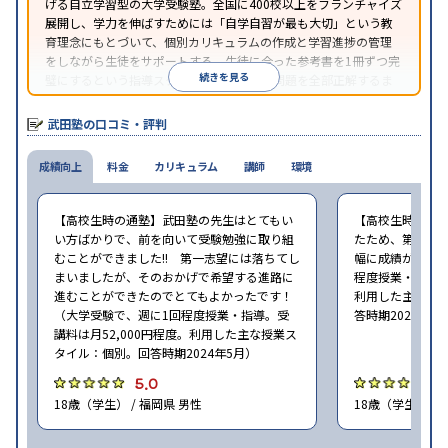
げる自立学習型の大学受験塾。全国に400校以上をフランチャイズ
展開し、学力を伸ばすためには「自学自習が最も大切」という教
育理念にもとづいて、個別カリキュラムの作成と学習進捗の管理
をしながら生徒をサポートする。生徒に合った参考書を1冊ずつ完
続きを見る
璧にするという指導スタイルで、参考書の問題を全部正解するま
で繰り返し問題を解くことで偏差値をあげるという手法を取って
いる。
武田塾の口コミ・評判
成績向上
料金
カリキュラム
講師
環境
【高校生時の通塾】武田塾の先生はとてもい
【高校生時の通
い方ばかりで、前を向いて受験勉強に取り組
たため、第一志
むことができました!! 第一志望には落ちてし
幅に成績が向上し
まいましたが、そのおかげで希望する進路に
程度授業・指導。
進むことができたのでとてもよかったです！
利用した主な授
（大学受験で、週に1回程度授業・指導。受
答時期2024年5
講料は月52,000円程度。利用した主な授業ス
タイル：個別。回答時期2024年5月）
5.0
4
18歳（学生） / 福岡県 男性
18歳（学生） / 