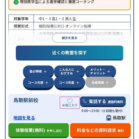
現役医学生による進捗確認と徹底コーチング
対象学年
中1 ~ 3
高1 ~ 3
浪人生
授業形式
個別指導(1対1)
オンライン指導
大学受験
医学部受験
総合型選抜(旧AO)対策
推薦入
続きを見る
目的
試対策
学校別特化対策
国公立大対策
私大対策
共通
テスト対策
近くの教室を探す
中高一貫校生に対応
授業の振替可能
不登校生に対
特徴
応
オンライン対応
1科目から受講可能
季節講習の
みの受講可
自習室あり
こんな人に
メリット・
塾の特徴
おすすめ
デメリット
コース内容
コース料金
合格実績
鳥取駅前校
電話する
通話料無料
9:00～23:00（土日祝も受付）
地図を見る
鳥取駅
体験授業(無料)
料金などの資料請求
を申し込む
無料