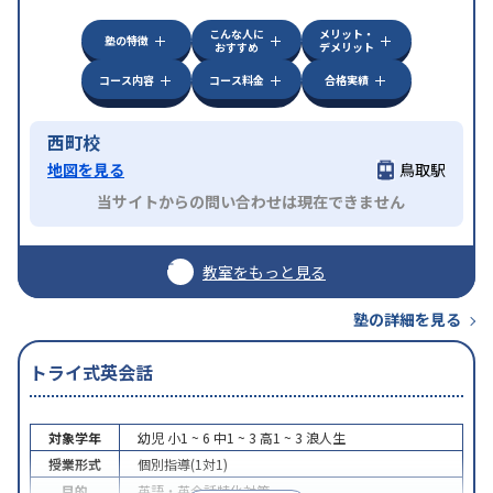
こんな人に
メリット・
塾の特徴
おすすめ
デメリット
コース内容
コース料金
合格実績
西町校
地図を見る
鳥取駅
当サイトからの問い合わせは現在できません
教室をもっと見る
塾の詳細を見る
トライ式英会話
対象学年
幼児
小1 ~ 6
中1 ~ 3
高1 ~ 3
浪人生
授業形式
個別指導(1対1)
目的
英語・英会話特化対策