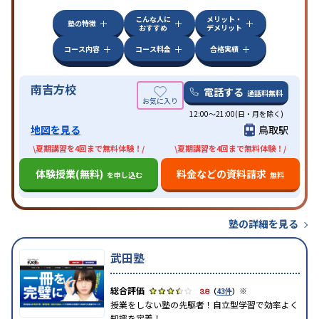
こんな人に
メリット・
塾の特徴
おすすめ
デメリット
コース内容
コース料金
合格実績
南吉方校
電話する
通話料無料
12:00～21:00(日・月を除く)
地図を見る
鳥取駅
\夏期講習を4回まで無料体験！/
\夏期講習を4回まで無料体験！/
体験授業(無料)
料金などの資料請求
を申し込む
無料
塾の詳細を見る
武田塾
※
3.8
（
43件
）
授業をしない塾の先駆者！自立型学習で効率よく
知識を定着！