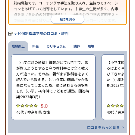
別指導塾です。コーチングの手法を取り入れ、生徒のモチベーシ
ョンをあげていく指導をしています。中学生の生徒が多く、内申
点をあげるための対策を得意とし、地元の公立中学の定期テスト
続きを見る
の範囲を教室に貼り出すなど手厚く学習をフォローしています。
オリジナルテキストを使用しており、特に英語は各教科書に合わ
せたテキストを使った「先取り学習」で理解度を深められます。
ナビ個別指導学院の口コミ・評判
成績向上
料金
カリキュラム
講師
環境
【小学生時の通塾】算数がとても苦手で、親
【小学生時の通
が教えようとすると今の教科書とは全く教え
ろはよくやり方
方が違った。その為、親がまず教科書をよく
びてきたようで
読んでから教える。という実に時間がかかる
た（小学3〜6年
事になってしまった為、塾に通わせる選択を
期:2023年3月）
した（小学5〜6年時に子どもが通塾。回答時
期:2023年3月）
5.0
4
40代 / 神奈川県 女性
40代 / 東京都 女
口コミをもっと見る