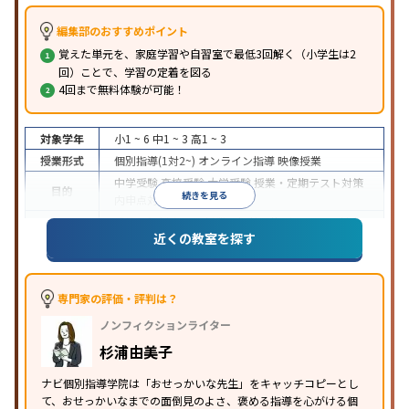
編集部のおすすめポイント
覚えた単元を、家庭学習や自習室で最低3回解く（小学生は2
回）ことで、学習の定着を図る
4回まで無料体験が可能！
対象学年
小1 ~ 6
中1 ~ 3
高1 ~ 3
授業形式
個別指導(1対2~)
オンライン指導
映像授業
中学受験
高校受験
大学受験
授業・定期テスト対策
目的
続きを見る
内申点対策
学習習慣の定着
成績保証制度あり
授業の振替可能
オンライン対応
近くの教室を探す
特徴
1科目から受講可能
季節講習のみの受講可
自習室あ
り
※2023年3月調査。
小学校高学年の個別指導塾アンケート調査方法
を参
照
専門家の評価・評判は？
ノンフィクションライター
杉浦由美子
ナビ個別指導学院は「おせっかいな先生」をキャッチコピーとし
て、おせっかいなまでの面倒見のよさ、褒める指導を心がける個