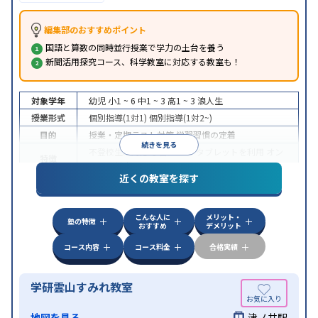
編集部のおすすめポイント
国語と算数の同時並行授業で学力の土台を養う
新聞活用探究コース、科学教室に対応する教室も！
対象学年
幼児
小1 ~ 6
中1 ~ 3
高1 ~ 3
浪人生
授業形式
個別指導(1対1)
個別指導(1対2~)
目的
授業・定期テスト対策
学習習慣の定着
続きを見る
不登校生に対応
学習にPC・タブレットを利用
オン
特徴
ライン対応
近くの教室を探す
こんな人に
メリット・
塾の特徴
おすすめ
デメリット
コース内容
コース料金
合格実績
学研雲山すみれ教室
地図を見る
津ノ井駅