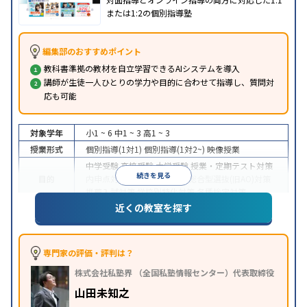
または1:2の個別指導塾
編集部のおすすめポイント
教科書準拠の教材を自立学習できるAIシステムを導入
講師が生徒一人ひとりの学力や目的に合わせて指導し、質問対
応も可能
対象学年
小1 ~ 6
中1 ~ 3
高1 ~ 3
授業形式
個別指導(1対1)
個別指導(1対2~)
映像授業
中学受験
高校受験
大学受験
授業・定期テスト対策
続きを見る
目的
内申点対策
学習習慣の定着
総合型選抜(旧AO)対策
推薦入試対策
学校別特化対策
各種検定対策
近くの教室を探す
授業の振替可能
学習にPC・タブレットを利用
オン
特徴
ライン対応
1科目から受講可能
季節講習のみの受講
可
※2023年3月調査。
小学校高学年の個別指導塾アンケート調査方法
を参
専門家の評価・評判は？
照
株式会社私塾界 （全国私塾情報センター）代表取締役
山田未知之