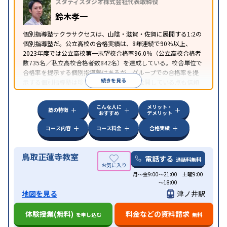
スタディスタジオ株式会社代表取締役
応
学習にPC・タブレットを利用
オンライン対応
1
特徴
科目から受講可能
季節講習のみの受講可
発達障害
鈴木孝一
の子どもに対応
自習室あり
個別指導塾サクラサクセスは、山陰・滋賀・佐賀に展開する1:2の
個別指導塾だ。公立高校の合格実績は、8年連続で90％以上、
2023年度では公立高校第一志望校合格率96.0％（公立高校合格者
数735名／私立高校合格者数842名）を達成している。校舎単位で
合格率を提示する個別指導塾はあるが、グループでの合格率を提
続きを見る
示する個別指導塾は珍しい。さらに人数を公開している点も信頼
できる。指導品質の高さと自信が伺える。
こんな人に
メリット・
塾の特徴
おすすめ
デメリット
コース内容
コース料金
合格実績
鳥取正蓮寺教室
電話する
通話料無料
月～金9:00～21:00 土曜9:00
～18:00
地図を見る
津ノ井駅
体験授業(無料)
料金などの資料請求
を申し込む
無料