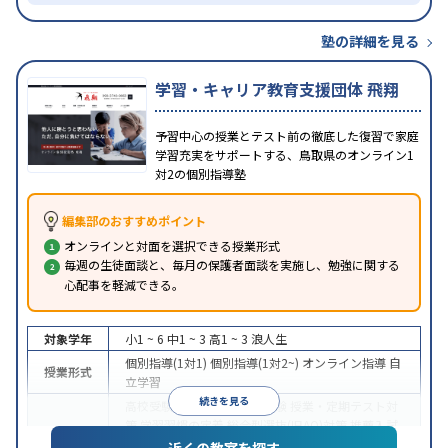
塾の詳細を見る
学習・キャリア教育支援団体 飛翔
予習中心の授業とテスト前の徹底した復習で家庭
学習充実をサポートする、鳥取県のオンライン1
対2の個別指導塾
編集部のおすすめポイント
オンラインと対面を選択できる授業形式
毎週の生徒面談と、毎月の保護者面談を実施し、勉強に関する
心配事を軽減できる。
対象学年
小1 ~ 6
中1 ~ 3
高1 ~ 3
浪人生
個別指導(1対1)
個別指導(1対2~)
オンライン指導
自
授業形式
立学習
続きを見る
高校受験
大学受験
医学部受験
授業・定期テスト対
策
学習習慣の定着
総合型選抜(旧AO)対策
推薦入試
目的
対策
学校別特化対策
国公立大対策
私大対策
共通テ