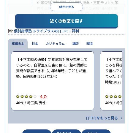
中学受験
高校受験
大学受験
授業・定期テスト対策
続きを見る
内申点対策
学習習慣の定着
総合型選抜(旧AO)対策
推薦入試対策
学校別特化対策
国公立大対策
私大対
目的
策
共通テスト対策
英検(英語検定)対策
漢検(漢字検
近くの教室を探す
定)対策
数学特化対策
英語・英会話特化対策
その他
個別指導塾 トライプラスの口コミ・評判
科目別特化対策
中高一貫校生に対応
授業の振替可能
不登校生に対
成績向上
特徴
料金
応
学習にPC・タブレットを利用
カリキュラム
講師
環境
1科目から受講可
能
季節講習のみの受講可
自習室あり
※2023年3月調査。
小学校高学年の個別指導塾アンケート調査方法
を参
【小学生時の通塾】定期試験対策が充実して
【小学生時の通
照
いるのと、自習室を自由に使え、塾の講師に
ころを見抜いて
質問が都度できる（小学6年時に子どもが通
り組んでくれた
塾。回答時期:2023年3月）
まった（小学5〜
時期:2023年3月
4.0
4
40代 / 埼玉県 男性
40代 / 埼玉県 女
口コミをもっと見る