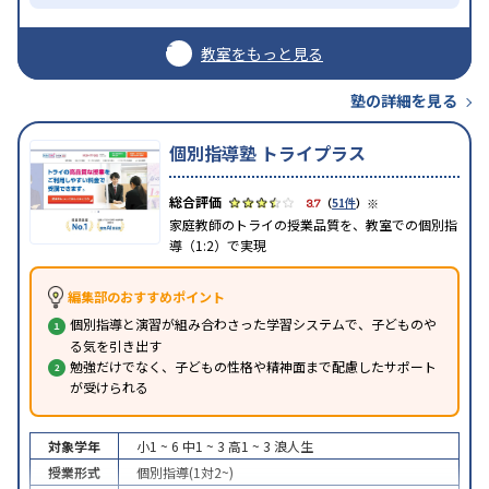
教室をもっと見る
塾の詳細を見る
個別指導塾 トライプラス
※
3.7
（
51件
）
家庭教師のトライの授業品質を、教室での個別指
導（1:2）で実現
編集部のおすすめポイント
個別指導と演習が組み合わさった学習システムで、子どものや
る気を引き出す
勉強だけでなく、子どもの性格や精神面まで配慮したサポート
が受けられる
対象学年
小1 ~ 6
中1 ~ 3
高1 ~ 3
浪人生
授業形式
個別指導(1対2~)