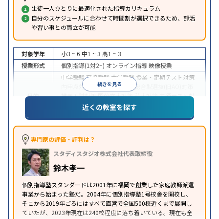
生徒一人ひとりに最適化された指導カリキュラム
自分のスケジュールに合わせて時間割が選択できるため、部活
や習い事との両立が可能
対象学年
小3 ~ 6
中1 ~ 3
高1 ~ 3
授業形式
個別指導(1対2~)
オンライン指導
映像授業
中学受験
高校受験
大学受験
授業・定期テスト対策
続きを見る
内申点対策
学習習慣の定着
総合型選抜(旧AO)対策
目的
推薦入試対策
国公立大対策
私大対策
共通テスト対
策
英検(英語検定)対策
漢検(漢字検定)対策
数学特化
近くの教室を探す
対策
中高一貫校生に対応
授業の振替可能
不登校生に対
応
学習にPC・タブレットを利用
オンライン対応
1
専門家の評価・評判は？
特徴
科目から受講可能
季節講習のみの受講可
自習室あ
スタディスタジオ株式会社代表取締役
り
鈴木孝一
個別指導塾スタンダードは2001年に福岡で創業した家庭教師派遣
事業から始まった塾だ。2004年に個別指導塾1号校舎を開校し、
そこから2019年ごろにはすべて直営で全国500校近くまで展開し
ていたが、2023年現在は240校程度に落ち着いている。現在も全