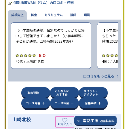
個別指導WAM（ワム）の口コミ・評判
成績向上
料金
カリキュラム
講師
環境
【小学生時の通塾】個別なのでしっかりと集
【小学生時の通
中して勉強できていました！（小学4年時に
もらった（小学5
子どもが通塾。回答時期:2023年3月）
時期:2023年3月
5.0
5
40代 / 大阪府 男性
40代 / 大阪府 女
口コミをもっと見る
こんな人に
メリット・
塾の特徴
おすすめ
デメリット
コース内容
コース料金
合格実績
山崎北校
電話する
通話料無料