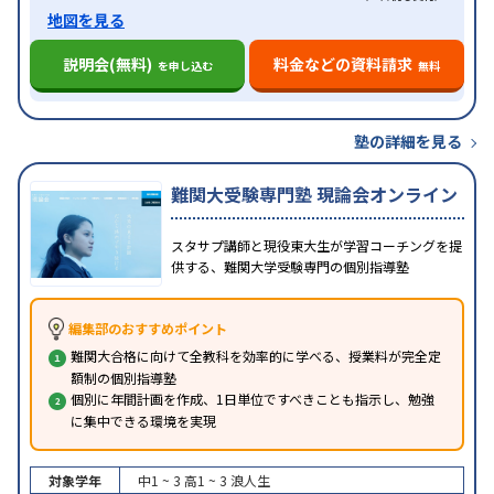
地図を見る
説明会(無料)
料金などの資料請求
を申し込む
無料
塾の詳細を見る
難関大受験専門塾 現論会オンライン
スタサプ講師と現役東大生が学習コーチングを提
供する、難関大学受験専門の個別指導塾
編集部のおすすめポイント
難関大合格に向けて全教科を効率的に学べる、授業料が完全定
額制の個別指導塾
個別に年間計画を作成、1日単位ですべきことも指示し、勉強
に集中できる環境を実現
対象学年
中1 ~ 3
高1 ~ 3
浪人生