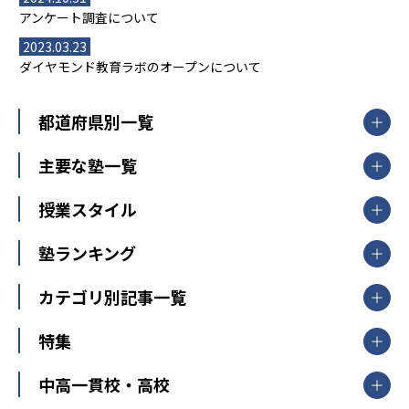
アンケート調査について
2023.03.23
ダイヤモンド教育ラボのオープンについて
都道府県別一覧
北海道・東北
主要な塾一覧
北海道
青森県
岩手県
宮城県
秋田県
【掲載塾一覧を見る】
授業スタイル
山形県
福島県
臨海セミナー
関東
個別指導
塾ランキング
東京個別指導学院
東京都
神奈川県
埼玉県
千葉県
茨城県
集団授業
個別指導塾TOMAS
栃木県
群馬県
中学受験ランキング
カテゴリ別記事一覧
オンライン指導
明光義塾
大学受験ランキング
北陸
映像授業
ナビ個別指導学院
中学受験
特集
新潟県
富山県
石川県
福井県
個別教室のトライ
高校受験
東進ハイスクール
中部
開成番長直伝！子どもの受験を成功させる方法
中高一貫校・高校
大学受験
武田塾
愛知県
静岡県
岐阜県
三重県
長野県
令和時代の失敗しない塾選び
資格取得・学び直し