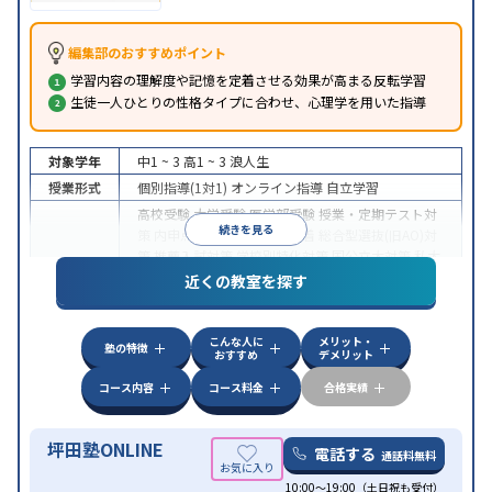
編集部のおすすめポイント
学習内容の理解度や記憶を定着させる効果が高まる反転学習
生徒一人ひとりの性格タイプに合わせ、心理学を用いた指導
対象学年
中1 ~ 3
高1 ~ 3
浪人生
授業形式
個別指導(1対1)
オンライン指導
自立学習
高校受験
大学受験
医学部受験
授業・定期テスト対
続きを見る
策
内申点対策
学習習慣の定着
総合型選抜(旧AO)対
策
推薦入試対策
学校別特化対策
国公立大対策
私大
目的
対策
共通テスト対策
英検(英語検定)対策
漢検(漢字
近くの教室を探す
検定)対策
数学特化対策
英語・英会話特化対策
その
他科目別特化対策
こんな人に
メリット・
中高一貫校生に対応
授業の振替可能
不登校生に対
塾の特徴
おすすめ
デメリット
応
学習にPC・タブレットを利用
オンライン対応
1
特徴
科目から受講可能
季節講習のみの受講可
発達障害
コース内容
コース料金
合格実績
の子どもに対応
坪田塾ONLINE
電話する
通話料無料
10:00～19:00（土日祝も受付）