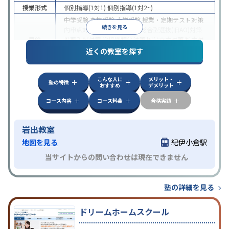
授業形式
個別指導(1対1)
個別指導(1対2~)
中学受験
高校受験
大学受験
授業・定期テスト対策
続きを見る
内申点対策
学習習慣の定着
総合型選抜(旧AO)対策
目的
推薦入試対策
学校別特化対策
国公立大対策
私大対
策
共通テスト対策
英検(英語検定)対策
漢検(漢字検
近くの教室を探す
定)対策
中高一貫校生に対応
成績保証制度あり
授業の振替
こんな人に
メリット・
特徴
可能
不登校生に対応
1科目から受講可能
発達障害
塾の特徴
おすすめ
デメリット
の子どもに対応
自習室あり
コース内容
コース料金
合格実績
岩出教室
地図を見る
紀伊小倉駅
当サイトからの問い合わせは現在できません
塾の詳細を見る
ドリームホームスクール