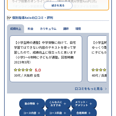
ライブ授業のオンラインゼミ」「教科書準拠AI学習AxisPLUS」
続きを見る
「オンライン家庭教師」など、さまざまな学習スタイルを目的
別・科目別に選択することができる。
個別指導Axisの口コミ・評判
成績向上
料金
カリキュラム
講師
環境
【小学生時の通塾】中学受験に向けて、自宅
【小学生時の通
学習ではできない内容のテキストを使って学
ゆっくり取り組む
習したので、成績向上に役立ったと思います
に子どもが通塾。
（小学5〜6年時に子どもが通塾。回答時期
2023年3月）
5.0
5
30代 / 大阪府 女性
40代 / 兵庫県 女
口コミをもっと見る
こんな人に
メリット・
塾の特徴
おすすめ
デメリット
コース内容
コース料金
合格実績