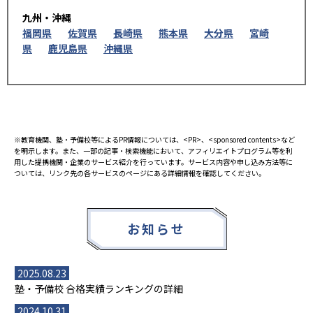
九州・沖縄
福岡県
佐賀県
長崎県
熊本県
大分県
宮崎
県
鹿児島県
沖縄県
※教育機関、塾・予備校等によるPR情報については、<PR>、<sponsored contents>など
を明示します。また、一部の記事・検索機能において、アフィリエイトプログラム等を利
用した提携機関・企業のサービス紹介を行っています。サービス内容や申し込み方法等に
ついては、リンク先の各サービスのページにある詳細情報を確認してください。
お知らせ
2025.08.23
塾・予備校 合格実績ランキングの詳細
2024.10.31