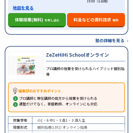
19:00（土日祝）
地図を見る
体験授業(無料)
料金などの資料請求
を申し込む
無料
塾の詳細を見る
ZeZeHiHi Schoolオンライン
プロ講師の授業を受けられるハイブリッド個別指
導
編集部のおすすめポイント
プロ講師と専任講師の両方から授業を受けられる
通塾だけでなく、家庭教師、オンラインにも対応
対象学年
小1 ~ 6
中1 ~ 3
高1 ~ 3
浪人生
授業形式
個別指導(1対1)
オンライン指導