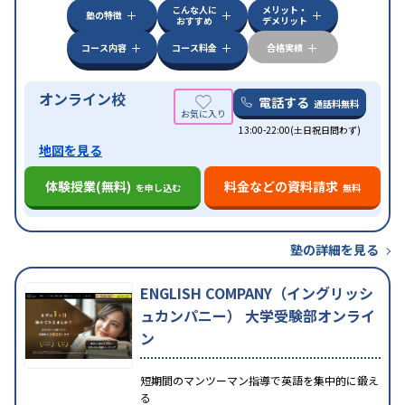
こんな人に
メリット・
塾の特徴
おすすめ
デメリット
コース内容
コース料金
合格実績
オンライン校
電話する
通話料無料
13:00-22:00(土日祝日問わず)
地図を見る
体験授業(無料)
料金などの資料請求
を申し込む
無料
塾の詳細を見る
ENGLISH COMPANY（イングリッシ
ュカンパニー） 大学受験部オンライ
ン
短期間のマンツーマン指導で英語を集中的に鍛え
る