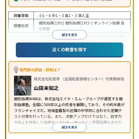
対象学年
小1 ~ 6
中1 ~ 3
高1 ~ 3
浪人生
個別指導(1対1)
個別指導(1対2~)
オンライン指導
自
授業形式
立学習
続きを見る
小学校受験
中学受験
高校受験
大学受験
医学部受験
授業・定期テスト対策
内申点対策
学習習慣の定着
目的
総合型選抜(旧AO)対策
推薦入試対策
学校別特化対
近くの教室を探す
策
英検(英語検定)対策
漢検(漢字検定)対策
数学特化
対策
英語・英会話特化対策
その他科目別特化対策
中高一貫校生に対応
授業の振替可能
オンライン対
専門家の評価・評判は？
特徴
応
1科目から受講可能
季節講習のみの受講可
株式会社私塾界 （全国私塾情報センター）代表取締役
※2023年3月調査。
小学校高学年の個別指導塾アンケート調査方法
を参
山田未知之
照
個別指導WAMは、株式会社エイチ・エム・グループが運営する個
別指導塾。全国に300校以上の校舎を展開しており、その約半数が
フランチャイズだ。地域密着型の近隣の中学校に合わせた定期テ
スト対策を行っている。また、点数アップだけではなく、自学力
の向上を目指した指導をしている。オンライン学習指導もあるた
続きを見る
め、近くにWAMの教室がなくても、オンラインで指導を受けるこ
とができる。