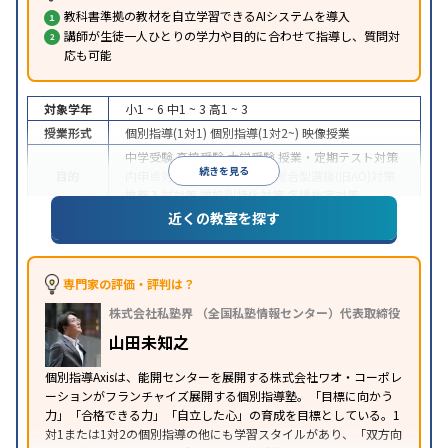
教科書準拠の教材を自立学習できるAIシステムを導入
講師が生徒一人ひとりの学力や目的に合わせて指導し、質問対
応も可能
対象学年
小1 ~ 6
中1 ~ 3
高1 ~ 3
授業形式
個別指導(1対1)
個別指導(1対2~)
映像授業
中学受験
高校受験
大学受験
授業・定期テスト対策
続きを見る
目的
内申点対策
学習習慣の定着
総合型選抜(旧AO)対策
推薦入試対策
学校別特化対策
各種検定対策
近くの教室を探す
授業の振替可能
学習にPC・タブレットを利用
オン
特徴
ライン対応
1科目から受講可能
季節講習のみの受講
可
※2023年3月調査。
小学校高学年の個別指導塾アンケート調査方法
を参
専門家の評価・評判は？
照
株式会社私塾界 （全国私塾情報センター）代表取締役
山田未知之
個別指導Axisは、能開センターを展開する株式会社ワオ・コーポレ
ーションがフランチャイズ展開する個別指導塾。「目標に向かう
力」「合格できる力」「自立した心」の育成を目標としている。1
対1または1対2の個別指導の他にも学習スタイルがあり、「双方向