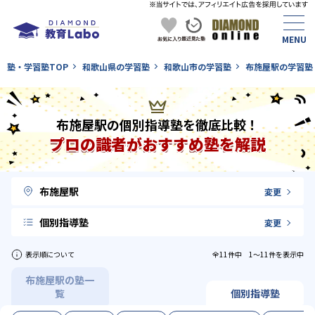
塾・学習塾TOP
和歌山県の学習塾
和歌山市の学習塾
布施屋駅の学習塾
布施屋駅の個別指導塾を徹底比較！
プロの識者がおすすめ塾を解説
布施屋駅
変更
個別指導塾
変更
表示順について
全11件中 1〜11件を表示中
布施屋駅の塾一
覧
個別指導塾