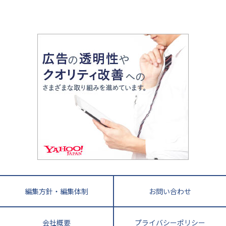
山梨県
2020年代の教育
中学入試最前線
教育費・塾代
中学受験最前線
近畿
てら先生の教育業界基本メソッド
座談会
大学入試改革
大阪府
運動と遊びを考える
兵庫県
京都府
奈良県
和歌山県
教育全般
親子で極める家庭学習
滋賀県
令和の大学受験は情報戦！
大学受験塾の選び方
ママテクエグザム
情報Ⅰ、数学が苦手な人注目！最短距離の学力
中学受験に熱心な市区町村ランキング
中国
進化する中高一貫校・高校
アップ法
小学校受験
鳥取県
島根県
岡山県
広島県
山口県
悩み多き「大学受験」相談室
家庭教師
四国
英語・英会話・英検対策
徳島県
香川県
愛媛県
高知県
小学校教師が解説！中学受験のリアル
教育ニュース最前線
九州・沖縄
教育ジャーナリストが徹底解説！ 大学受験の羅
福岡県
佐賀県
長崎県
熊本県
大分県
針盤
宮崎県
鹿児島県
沖縄県
編集方針・編集体制
お問い合わせ
会社概要
プライバシーポリシー