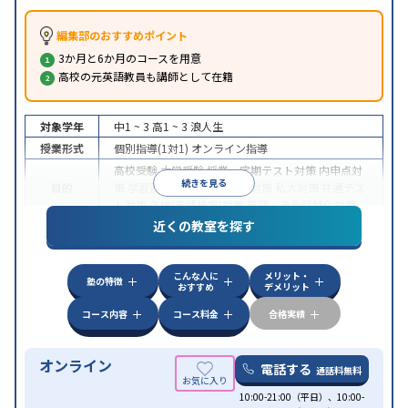
編集部のおすすめポイント
3か月と6か月のコースを用意
高校の元英語教員も講師として在籍
対象学年
中1 ~ 3
高1 ~ 3
浪人生
授業形式
個別指導(1対1)
オンライン指導
高校受験
大学受験
授業・定期テスト対策
内申点対
続きを見る
目的
策
学習習慣の定着
国公立大対策
私大対策
共通テス
ト対策
英検(英語検定)対策
英語・英会話特化対策
近くの教室を探す
中高一貫校生に対応
授業の振替可能
不登校生に対
特徴
応
学習にPC・タブレットを利用
オンライン対応
1
科目から受講可能
こんな人に
メリット・
塾の特徴
おすすめ
デメリット
コース内容
コース料金
合格実績
オンライン
電話する
通話料無料
10:00-21:00（平日）、10:00-