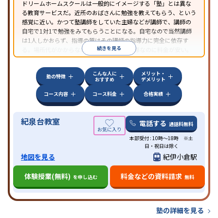
ドリームホームスクールは一般的にイメージする「塾」とは異な
る教育サービスだ。近所のおばさんに勉強を教えてもらう、という
感覚に近い。かつて塾講師をしていた主婦などが講師で、講師の
自宅で1対1で勉強をみてもらうことになる。自宅なので当然講師
は1人しかおらず、指導の質はその講師の指導力に完全に依存す
続きを見る
る。場所代がかからないため1対1の個別指導なのに料金が安い。
近所にいい講師がいる場合はとてもお得だ。
こんな人に
メリット・
塾の特徴
おすすめ
デメリット
コース内容
コース料金
合格実績
紀泉台教室
電話する
通話料無料
本部受付 : 10時～18時 ※土
日・祝日は除く
地図を見る
紀伊小倉駅
体験授業(無料)
料金などの資料請求
を申し込む
無料
塾の詳細を見る