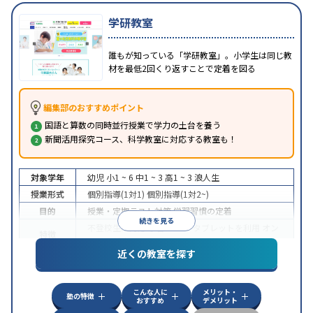
学研教室
誰もが知っている「学研教室」。小学生は同じ教
材を最低2回くり返すことで定着を図る
編集部のおすすめポイント
国語と算数の同時並行授業で学力の土台を養う
新聞活用探究コース、科学教室に対応する教室も！
対象学年
幼児
小1 ~ 6
中1 ~ 3
高1 ~ 3
浪人生
授業形式
個別指導(1対1)
個別指導(1対2~)
目的
授業・定期テスト対策
学習習慣の定着
続きを見る
不登校生に対応
学習にPC・タブレットを利用
オン
特徴
ライン対応
近くの教室を探す
こんな人に
メリット・
塾の特徴
おすすめ
デメリット