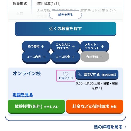
授業形式
個別指導(1対1)
大学受験
医学部受験
授業・定期テスト対策
国公立
目的
続きを見る
大対策
英検(英語検定)対策
中高一貫校生に対応
授業の振替可能
オンライン対
特徴
近くの教室を探す
応
自習室あり
こんな人に
メリット・
塾の特徴
おすすめ
デメリット
コース内容
コース料金
合格実績
オンライン校
電話する
通話料無料
9:00～18:00(土曜・日曜・祝日
を除く)
地図を見る
体験授業(無料)
料金などの資料請求
を申し込む
無料
塾の詳細を見る