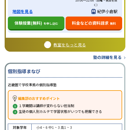
10:00～22:00（日曜・祝日を除
く）
地図を見る
紀伊小倉駅
体験授業(無料)
料金などの資料請求
を申し込む
無料
教室をもっと見る
塾の詳細を見る
個別指導まなび
近畿圏で学校準拠の個別指導塾
編集部のおすすめポイント
１学期間は講師が変わらない担当制
生徒の個人別カルテで学習状態がいつでも把握できる
対象学年
小4 ~ 6
中1 ~ 3
高1 ~ 3