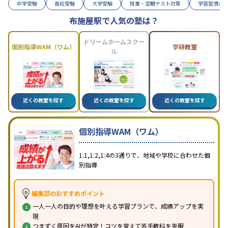
中学受験
高校受験
大学受験
授業・定期テスト対策
学習習慣の
布施屋駅で人気の塾は？
ドリームホームスクー
個別指導WAM（ワム）
学研教室
ル
近くの教室を探す
近くの教室を探す
近くの教室を探す
個別指導WAM（ワム）
1:1,1:2,1:4の3通りで、地域や学校に合わせた個
別指導
編集部のおすすめポイント
一人一人の目的や理想を叶える学習プランで、成績アップを実
現
つまずく原因をAIが特定！コツを覚えて苦手教科を克服