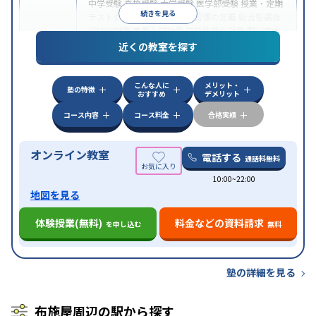
中学受験
高校受験
大学受験
医学部受験
授業・定期
続きを見る
テスト対策
内申点対策
学習習慣の定着
総合型選抜
(旧AO)対策
推薦入試対策
学校別特化対策
国公立大
目的
対策
私大対策
共通テスト対策
英検(英語検定)対策
近くの教室を探す
漢検(漢字検定)対策
数学特化対策
英語・英会話特化
対策
その他科目別特化対策
こんな人に
メリット・
中高一貫校生に対応
授業の振替可能
不登校生に対
塾の特徴
おすすめ
デメリット
特徴
応
オンライン対応
1科目から受講可能
季節講習の
みの受講可
自習室あり
コース内容
コース料金
合格実績
オンライン教室
電話する
通話料無料
10:00~22:00
地図を見る
体験授業(無料)
料金などの資料請求
を申し込む
無料
塾の詳細を見る
布施屋周辺の駅から探す