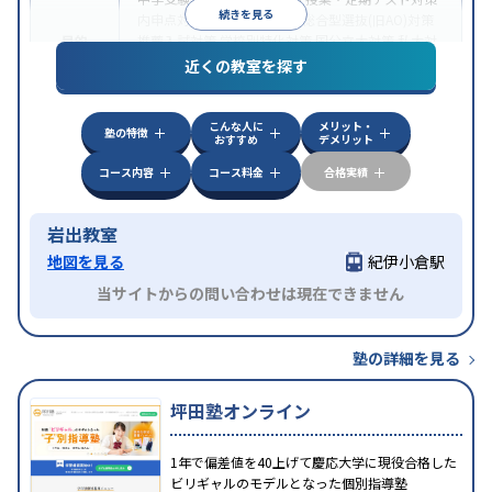
続きを見る
内申点対策
学習習慣の定着
総合型選抜(旧AO)対策
目的
推薦入試対策
学校別特化対策
国公立大対策
私大対
策
共通テスト対策
英検(英語検定)対策
漢検(漢字検
近くの教室を探す
定)対策
中高一貫校生に対応
成績保証制度あり
授業の振替
こんな人に
メリット・
特徴
可能
不登校生に対応
1科目から受講可能
発達障害
塾の特徴
おすすめ
デメリット
の子どもに対応
自習室あり
コース内容
コース料金
合格実績
岩出教室
地図を見る
紀伊小倉駅
当サイトからの問い合わせは現在できません
塾の詳細を見る
坪田塾オンライン
1年で偏差値を40上げて慶応大学に現役合格した
ビリギャルのモデルとなった個別指導塾