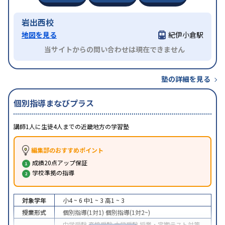
岩出西校
地図を見る
紀伊小倉駅
当サイトからの問い合わせは現在できません
塾の詳細を見る
個別指導まなびプラス
講師1人に生徒4人までの近畿地方の学習塾
編集部のおすすめポイント
成績20点アップ保証
学校準拠の指導
対象学年
小4 ~ 6
中1 ~ 3
高1 ~ 3
授業形式
個別指導(1対1)
個別指導(1対2~)
中学受験
高校受験
大学受験
授業・定期テスト対策