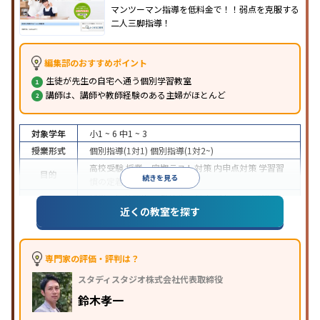
マンツーマン指導を低料金で！！弱点を克服する
二人三脚指導！
編集部のおすすめポイント
生徒が先生の自宅へ通う個別学習教室
講師は、講師や教師経験のある主婦がほとんど
対象学年
小1 ~ 6
中1 ~ 3
授業形式
個別指導(1対1)
個別指導(1対2~)
高校受験
授業・定期テスト対策
内申点対策
学習習
目的
続きを見る
慣の定着
授業の振替可能
不登校生に対応
1科目から受講可能
特徴
近くの教室を探す
季節講習のみの受講可
専門家の評価・評判は？
スタディスタジオ株式会社代表取締役
鈴木孝一