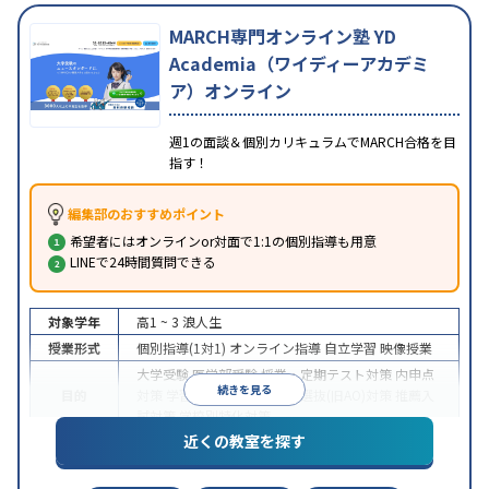
MARCH専門オンライン塾 YD
Academia（ワイディーアカデミ
ア）オンライン
週1の面談＆個別カリキュラムでMARCH合格を目
指す！
編集部のおすすめポイント
希望者にはオンラインor対面で1:1の個別指導も用意
LINEで24時間質問できる
対象学年
高1 ~ 3
浪人生
授業形式
個別指導(1対1)
オンライン指導
自立学習
映像授業
大学受験
医学部受験
授業・定期テスト対策
内申点
続きを見る
目的
対策
学習習慣の定着
総合型選抜(旧AO)対策
推薦入
試対策
学校別特化対策
近くの教室を探す
中高一貫校生に対応
授業の振替可能
不登校生に対
特徴
応
学習にPC・タブレットを利用
オンライン対応
1
科目から受講可能