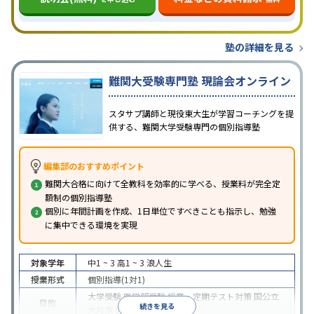
塾の詳細を見る
難関大受験専門塾 現論会オンライン
スタサプ講師と現役東大生が学習コーチングを提
供する、難関大学受験専門の個別指導塾
編集部のおすすめポイント
難関大合格に向けて全教科を効率的に学べる、授業料が完全定
額制の個別指導塾
個別に年間計画を作成、1日単位ですべきことも指示し、勉強
に集中できる環境を実現
対象学年
中1 ~ 3
高1 ~ 3
浪人生
授業形式
個別指導(1対1)
大学受験
医学部受験
授業・定期テスト対策
国公立
目的
続きを見る
大対策
英検(英語検定)対策