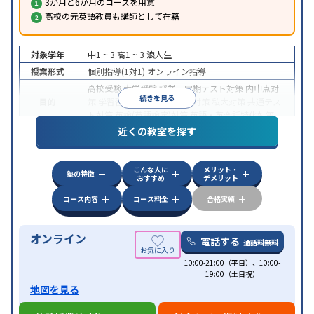
3か月と6か月のコースを用意
高校の元英語教員も講師として在籍
対象学年
中1 ~ 3
高1 ~ 3
浪人生
授業形式
個別指導(1対1)
オンライン指導
高校受験
大学受験
授業・定期テスト対策
内申点対
続きを見る
目的
策
学習習慣の定着
国公立大対策
私大対策
共通テス
ト対策
英検(英語検定)対策
英語・英会話特化対策
近くの教室を探す
中高一貫校生に対応
授業の振替可能
不登校生に対
特徴
応
学習にPC・タブレットを利用
オンライン対応
1
科目から受講可能
こんな人に
メリット・
塾の特徴
おすすめ
デメリット
コース内容
コース料金
合格実績
オンライン
電話する
通話料無料
10:00-21:00（平日）、10:00-
19:00（土日祝）
地図を見る