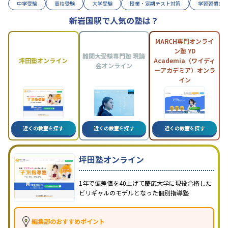
中学受験
高校受験
大学受験
授業・定期テスト対策
学習習慣の
新岩国駅で人気の塾は？
MARCH専門オンライ
ン塾 YD
難関大受験専門塾 現論
坪田塾オンライン
Academia（ワイディ
会オンライン
ーアカデミア）オンラ
イン
近くの教室を探す
近くの教室を探す
近くの教室を探す
坪田塾オンライン
1年で偏差値を40上げて慶応大学に現役合格した
ビリギャルのモデルとなった個別指導塾
編集部のおすすめポイント