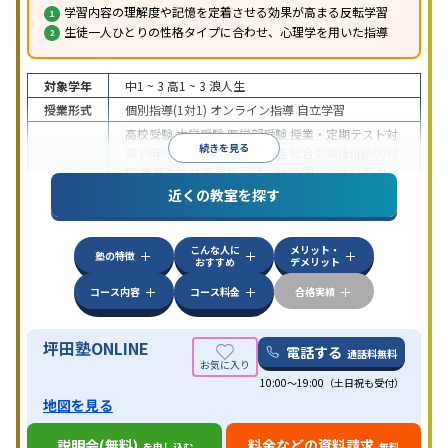
学習内容の理解度や記憶を定着させる効果が高まる反転学習
生徒一人ひとりの性格タイプに合わせ、心理学を用いた指導
対象学年
中1 ~ 3
高1 ~ 3
浪人生
授業形式
個別指導(1対1)
オンライン指導
自立学習
高校受験
大学受験
医学部受験
授業・定期テスト対
続きを見る
策
内申点対策
学習習慣の定着
総合型選抜(旧AO)対
策
推薦入試対策
学校別特化対策
国公立大対策
私大
目的
対策
共通テスト対策
英検(英語検定)対策
漢検(漢字
近くの教室を探す
検定)対策
数学特化対策
英語・英会話特化対策
その
他科目別特化対策
こんな人に
メリット・
中高一貫校生に対応
授業の振替可能
不登校生に対
塾の特徴
おすすめ
デメリット
応
学習にPC・タブレットを利用
オンライン対応
1
特徴
科目から受講可能
季節講習のみの受講可
発達障害
コース内容
コース料金
合格実績
の子どもに対応
坪田塾ONLINE
電話する
通話料無料
10:00～19:00（土日祝も受付）
地図を見る
説明会(無料)
料金などの資料請求
を申し込む
無料