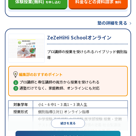
体験授業(無料)
料金などの資料請求
を申し込む
無料
塾の詳細を見る
ZeZeHiHi Schoolオンライン
プロ講師の授業を受けられるハイブリッド個別指
導
編集部のおすすめポイント
プロ講師と専任講師の両方から授業を受けられる
通塾だけでなく、家庭教師、オンラインにも対応
対象学年
小1 ~ 6
中1 ~ 3
高1 ~ 3
浪人生
授業形式
個別指導(1対1)
オンライン指導
中学受験
高校受験
大学受験
医学部受験
授業・定期
続きを見る
テスト対策
内申点対策
学習習慣の定着
総合型選抜
(旧AO)対策
推薦入試対策
学校別特化対策
国公立大
目的