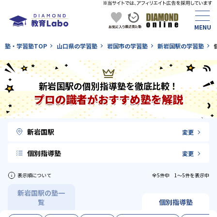
塾・学習塾TOP
山口県の学習塾
岩国市の学習塾
新岩国駅の学習塾
新岩国駅の個別指導塾を徹底比較！
プロの識者がおすすめ塾を解説
新岩国駅
変更
個別指導塾
変更
表示順について
全5件中 1〜5件を表示中
新岩国駅の塾一
覧
個別指導塾