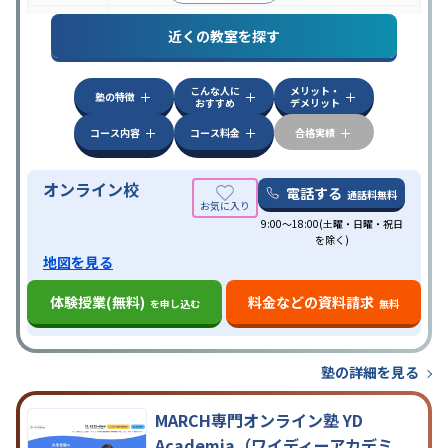
中高一貫校生に対応
授業の振替可能
オンライン対
特徴
近くの教室を探す
応
自習室あり
こんな人に
メリット・
塾の特徴
おすすめ
デメリット
コース内容
コース料金
合格実績
オンライン校
電話する
通話料無料
9:00～18:00(土曜・日曜・祝日
を除く)
地図を見る
体験授業(無料)
料金などの資料請求
を申し込む
無料
塾の詳細を見る
MARCH専門オンライン塾 YD
Academia（ワイディーアカデミ