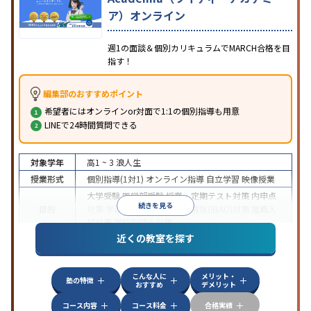
ア）オンライン
週1の面談＆個別カリキュラムでMARCH合格を目
指す！
編集部のおすすめポイント
希望者にはオンラインor対面で1:1の個別指導も用意
LINEで24時間質問できる
対象学年
高1 ~ 3
浪人生
授業形式
個別指導(1対1)
オンライン指導
自立学習
映像授業
大学受験
医学部受験
授業・定期テスト対策
内申点
続きを見る
目的
対策
学習習慣の定着
総合型選抜(旧AO)対策
推薦入
試対策
学校別特化対策
近くの教室を探す
中高一貫校生に対応
授業の振替可能
不登校生に対
特徴
応
学習にPC・タブレットを利用
オンライン対応
1
科目から受講可能
こんな人に
メリット・
塾の特徴
おすすめ
デメリット
コース内容
コース料金
合格実績