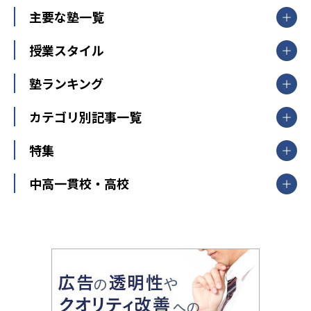
北海道・東北
主要な塾一覧
北海道
青森県
岩手県
宮城県
秋田県
【掲載塾一覧を見る】
授業スタイル
山形県
福島県
臨海セミナー
関東
個別指導
塾ランキング
東京個別指導学院
東京都
神奈川県
埼玉県
千葉県
茨城県
集団授業
個別指導塾TOMAS
栃木県
群馬県
中学受験ランキング
カテゴリ別記事一覧
オンライン指導
明光義塾
大学受験ランキング
北陸
映像授業
ナビ個別指導学院
中学受験
特集
新潟県
富山県
石川県
福井県
個別教室のトライ
高校受験
東進ハイスクール
中部
開成番長直伝！子どもの受験を成功させる方法
中高一貫校・高校
大学受験
武田塾
愛知県
静岡県
岐阜県
三重県
長野県
令和時代の失敗しない塾選び
資格取得・学び直し
山梨県
2020年代の教育
中学入試最前線
教育費・塾代
中学受験最前線
近畿
てら先生の教育業界基本メソッド
座談会
大学入試改革
大阪府
運動と遊びを考える
兵庫県
京都府
奈良県
和歌山県
教育全般
親子で極める家庭学習
滋賀県
令和の大学受験は情報戦！
大学受験塾の選び方
ママテクエグザム
情報Ⅰ、数学が苦手な人注目！最短距離の学力
中学受験に熱心な市区町村ランキング
中国
進化する中高一貫校・高校
アップ法
小学校受験
鳥取県
島根県
岡山県
広島県
山口県