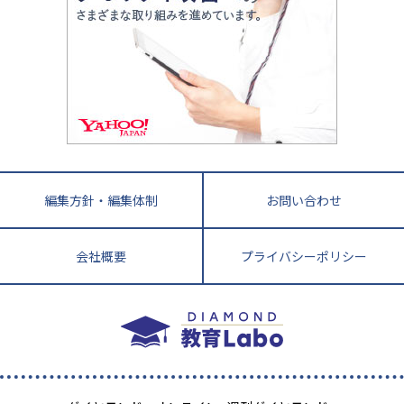
悩み多き「大学受験」相談室
家庭教師
四国
英語・英会話・英検対策
徳島県
香川県
愛媛県
高知県
小学校教師が解説！中学受験のリアル
教育ニュース最前線
九州・沖縄
教育ジャーナリストが徹底解説！ 大学受験の羅
福岡県
佐賀県
長崎県
熊本県
大分県
針盤
宮崎県
鹿児島県
沖縄県
編集方針・編集体制
お問い合わせ
会社概要
プライバシーポリシー