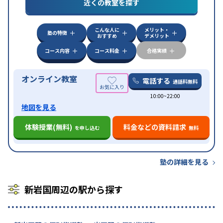
対策
私大対策
共通テスト対策
英検(英語検定)対策
近くの教室を探す
漢検(漢字検定)対策
数学特化対策
英語・英会話特化
対策
その他科目別特化対策
こんな人に
メリット・
中高一貫校生に対応
授業の振替可能
不登校生に対
塾の特徴
おすすめ
デメリット
特徴
応
オンライン対応
1科目から受講可能
季節講習の
みの受講可
自習室あり
コース内容
コース料金
合格実績
オンライン教室
電話する
通話料無料
10:00~22:00
地図を見る
体験授業(無料)
料金などの資料請求
を申し込む
無料
塾の詳細を見る
新岩国周辺の駅から探す